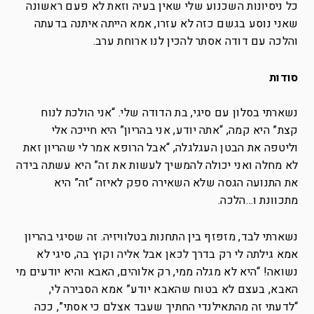
כל ניסיונות השכנוע שלי שאין בעיה וזאת לא פעם ראשונה
שאני נוסע בגשם כזה לא עזרו, אמא הייתה איתנה בדעתה
והלכה עם דודה אסתר להכין לנו ארוחת ערב.
סודות
נשארתי בסלון עם סיגי, בת הדודה שלי. “אני הולכת לנוח
קצת” היא קמה, “אתה יודע, אני בהריון” היא חייכה אלי
וליטפה את הבטן העגלגלה, “אבל הרופא אמר לי שהריון זאת
לא מחלה ואני יכולה להמשיך לעשות את זה” היא עשתה בידה
את התנועה הגסה שלא השאירה ספק לאיזה “זה” היא
מתכוונת ו…הלכה.
נשארתי לבד, מזפּזףּ בין התחנות בטלוויזיה. זה שסיגי בהריון
אמא גילתה לי רק בדרך לכאן אבל אליה וקוץ בה, סיגי לא
נשואה! “היא לא מגלה ממי, רק אלוהים, האבא והיא יודעים מי
האבא, בעצם לא בטוח שהאבא יודע” אמא הסבירה לי,
“לדעתי זה מהתאילנדי החתיך שעבד אצלם כי אסתי”, ככה