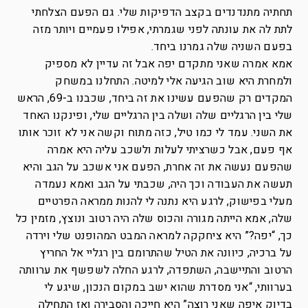
תחתיה מתנדנדים בקצב הדפיקות שלי. גם הפעם הצלחתי
לתת לה את עונתה לפני שגמרתי, אפילו פעמיים ויותר מזה
בפעם השניה שלה גמרנו ביחד.
אמא אמרה שאני מתקדם יפה אבל זה עדיין לא מספיק
ולמחרת היא שוב הגיעה אלי למיטה. התחלנו במשחק
המקדים רק שהפעם עשינו את זה ביחד, שכבנו ב-69, הראש
שלי בין הרגליים שלה ושלה בין הרגליים שלי, ופינקנו האחד
את השני. עמד לי כמו טיל, כזה מתוח וקשה אני לא זוכר אותו
אף פעם, אבל כשרציתי לעלות ולשכב עליה היא אמרה
שהפעם נעשה את זה אחרת, הפעם אני אשכב על הגב והיא
תעשה את העבודה וכך היה, שכבתי על הגב ואמא נעמדה
מעלי בפישוק, לרגע היא נתנה לי להנות ממראה הפרטיים
שלה, אמא הייתה מגורה והכוס שלה היה רטוב ונוצץ, מזמין כל
כך, “יפה?” היא ציחקקה למראה המבט המהופנט שלי וירדה
על ברכיה, כיוונה את הטיל שהתרומם בין רגליי אל החריץ
הרטוב והתיישבה, השתפדה, לרגע החלה לשפשף את ערוותה
בערוותי, “אני מסדרת שהוא ישב במקום הנכון, שיגע לי
בדיוק איפה שאני רוצה” היא חייכה והסבירה ואז התחילה