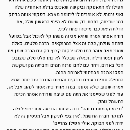
גדולה ולקול הפרות הגועות, הייתי מזיין אותה, פעם אחת היא
אפילו לא התאפקה וביקשה שאכנס בדלת האחורית שלה
ואני זרמתי, לא אומרים לו ליתומה מאבא, דפקתי אותה בדיוק
כמו שרצתה, בתחת, רק ששם לא הייתי הראשון שלה, את
הדלת הזאת כבר מישהו פתח לפני.
דודה אסתר אמרה שהיא מכינה משהו קל לאכול אבל בפועל
פתחה שולחן, ככה זה אצל המרוקאים. הרבה סלטים, כאלה
שאני מאד אוהב כמו סלט ירקות קצוץ דק עם הרבה שמן זית
לימון ופטרוזיליה, וכאלה שבכלל לא כמו סלט סלק שצובע
הכל באדום, ויחד עם לחם פרנה חמים וחביתה מקושקשת
הפכו את זה מבחינתי לארוחה מהנה.
התחילה סופת רעמים וברקים והגשם התגבר עוד יותר. אמא
אמרה שטוב שלא נסענו, במזג אוויר כזה אסור לנהוג אבל אז,
עוד לפני שסיימנו את התה עם שיבה שדודה אסתר הכינה,
החשמל נותק.
“נפגע קו מתח גבוהה” דודה אסתר הודיעה אחרי שצילצלה
למוקד חברת החשמל, “אין צפי לתיקון אבל מניסיון זה לא
יהיה לפני הבוקר, אולי אפילו צהריים”