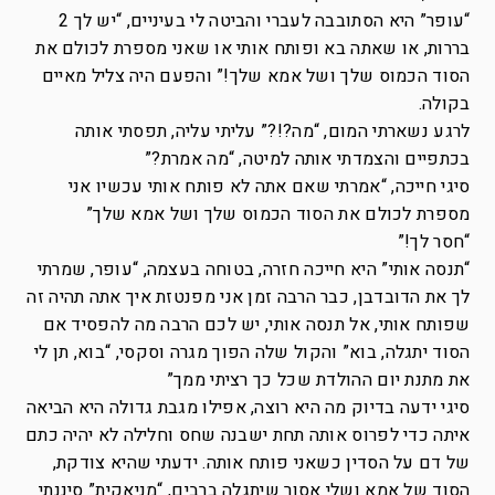
“עופר” היא הסתובבה לעברי והביטה לי בעיניים, “יש לך 2
בררות, או שאתה בא ופותח אותי או שאני מספרת לכולם את
הסוד הכמוס שלך ושל אמא שלך!” והפעם היה צליל מאיים
בקולה.
לרגע נשארתי המום, “מה?!?” עליתי עליה, תפסתי אותה
בכתפיים והצמדתי אותה למיטה, “מה אמרת?”
סיגי חייכה, “אמרתי שאם אתה לא פותח אותי עכשיו אני
מספרת לכולם את הסוד הכמוס שלך ושל אמא שלך”
“חסר לך!”
“תנסה אותי” היא חייכה חזרה, בטוחה בעצמה, “עופר, שמרתי
לך את הדובדבן, כבר הרבה זמן אני מפנטזת איך אתה תהיה זה
שפותח אותי, אל תנסה אותי, יש לכם הרבה מה להפסיד אם
הסוד יתגלה, בוא” והקול שלה הפוך מגרה וסקסי, “בוא, תן לי
את מתנת יום ההולדת שכל כך רציתי ממך”
סיגי ידעה בדיוק מה היא רוצה, אפילו מגבת גדולה היא הביאה
איתה כדי לפרוס אותה תחת ישבנה שחס וחלילה לא יהיה כתם
של דם על הסדין כשאני פותח אותה. ידעתי שהיא צודקת,
הסוד של אמא ושלי אסור שיתגלה ברבים, “מניאקית” סיננתי