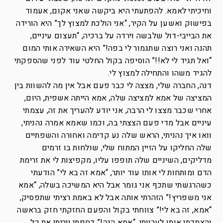
וחיכיתי לאמא. להפתעתי היא ביקשה שאני אקום, אעמוד
בפישוק ואשען על הקיר, “אני הולכת למצוץ לך” היא הורידה
את הבייבי-דול שלבשה וירדה על ברכיה, “תעצום עיניים,
תהנה ואני רוצה שתגמור לי בפה!” היא השאירה אותי המום
“ואל תגיד לי לא!!” הוסיפה בקול החלטי עוד לפני שהספקתי
להגיד משהו והתחילה למצוץ לי.
דנה, החברה שלי, מצצה לי כבר פעם אבל אין מה להשוות בין
המציצה של אמא למציצה שלה, אמא הייתה אשפית, היום,
אחרי שכבר מצצו לי הרבה, אני יודע להעריך את זה, עצמתי
עיניים אבל מדי פעם הצצתי בה, וכמו שאמא אמרה נהניתי,
וואו איך נהניתי, הראש שלה נע קדימה ואחורה והשפתיים
שלה החליקו על הזיין המתוח שלי, שולחות בו זרמים
מדליקים, השיניים שלה תופפו עליו, מקפיצות לי את זרימת
הדם ומותחות לי אותו עוד יותר, “אמא זה בא לי” הודעתי
כשהרגשתי שתכף אני גומר אבל היא המשיכה בשלה, “אמא
אני משפריץ!” הזהרתי אותה אבל לא באמת רציתי שתפסיק,
“אמא, זה בא לי!” צווחתי בקול והפעם החזקתי חזק בראשה
והצמדתי אותו לערוותי, “אמא הנה!” דחפתי ויריתי את כל