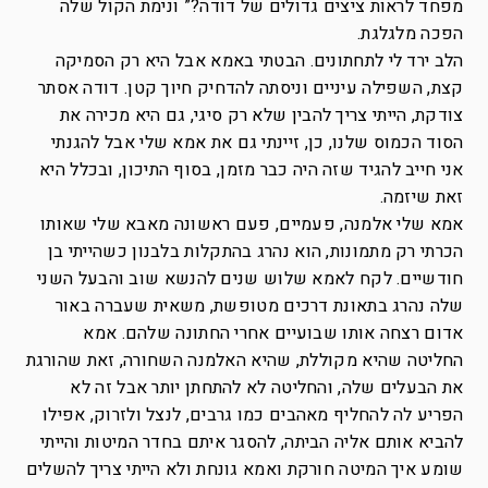
מפחד לראות ציצים גדולים של דודה?” ונימת הקול שלה
הפכה מלגלגת.
הלב ירד לי לתחתונים. הבטתי באמא אבל היא רק הסמיקה
קצת, השפילה עיניים וניסתה להדחיק חיוך קטן. דודה אסתר
צודקת, הייתי צריך להבין שלא רק סיגי, גם היא מכירה את
הסוד הכמוס שלנו, כן, זיינתי גם את אמא שלי אבל להגנתי
אני חייב להגיד שזה היה כבר מזמן, בסוף התיכון, ובכלל היא
זאת שיזמה.
אמא שלי אלמנה, פעמיים, פעם ראשונה מאבא שלי שאותו
הכרתי רק מתמונות, הוא נהרג בהתקלות בלבנון כשהייתי בן
חודשיים. לקח לאמא שלוש שנים להנשא שוב והבעל השני
שלה נהרג בתאונת דרכים מטופשת, משאית שעברה באור
אדום רצחה אותו שבועיים אחרי החתונה שלהם. אמא
החליטה שהיא מקוללת, שהיא האלמנה השחורה, זאת שהורגת
את הבעלים שלה, והחליטה לא להתחתן יותר אבל זה לא
הפריע לה להחליף מאהבים כמו גרבים, לנצל ולזרוק, אפילו
להביא אותם אליה הביתה, להסגר איתם בחדר המיטות והייתי
שומע איך המיטה חורקת ואמא גונחת ולא הייתי צריך להשלים