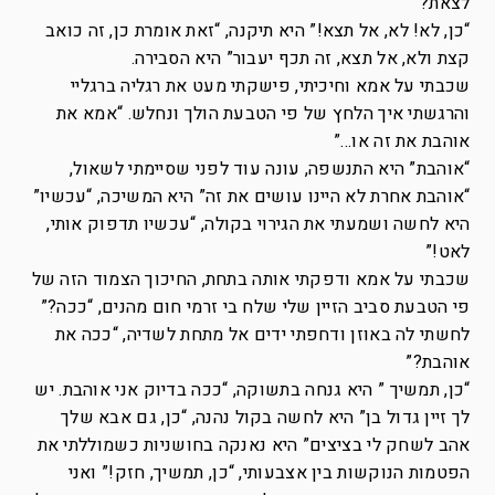
לצאת?”
“כן, לא! לא, אל תצא!” היא תיקנה, “זאת אומרת כן, זה כואב
קצת ולא, אל תצא, זה תכף יעבור” היא הסבירה.
שכבתי על אמא וחיכיתי, פישקתי מעט את רגליה ברגליי
והרגשתי איך הלחץ של פי הטבעת הולך ונחלש. “אמא את
אוהבת את זה או…”
“אוהבת” היא התנשפה, עונה עוד לפני שסיימתי לשאול,
“אוהבת אחרת לא היינו עושים את זה” היא המשיכה, “עכשיו”
היא לחשה ושמעתי את הגירוי בקולה, “עכשיו תדפוק אותי,
לאט!”
שכבתי על אמא ודפקתי אותה בתחת, החיכוך הצמוד הזה של
פי הטבעת סביב הזיין שלי שלח בי זרמי חום מהנים, “ככה?”
לחשתי לה באוזן ודחפתי ידים אל מתחת לשדיה, “ככה את
אוהבת?”
“כן, תמשיך ” היא גנחה בתשוקה, “ככה בדיוק אני אוהבת. יש
לך זיין גדול בן” היא לחשה בקול נהנה, “כן, גם אבא שלך
אהב לשחק לי בציצים” היא נאנקה בחושניות כשמוללתי את
הפטמות הנוקשות בין אצבעותי, “כן, תמשיך, חזק!” ואני