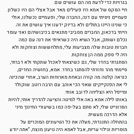
בגרויות כדי לדעת מה הם עושים שם.
חיי הסקס של אמא היו פעילים מאד אבל אצלי הם היו כשלון.
פעמיים ניסיתי עם דנה, החברה שלי, ופעמיים נכשלנו, אולי
כי שנינו היינו בתולים ולא בדיוק ידענו איך עושים את זה.
הייתי בדכאון, החברים מסביבי מתגאים בכיבושיהם ואני עומד
נכלם ושותק, אבל השיא היה כשראיתי את דנה עם כמה
חברות טובות שלה מצביעות עלי, מתלחששות וצוחקות ולא
היה לי ספק ממה הן צוחקות.
הסתגרתי בחדר שלי, גם כשיצאתי לאכול שתקתי ולא דברתי,
סיימתי מהר וחזרתי להסתגר בחדר. אמא, בחושיה החדים,
כנראה קלטה מה קורה ובאחת מארוחות הערב, אחרי שהכינה
לי את הפנקייקים שאני הכי אוהב עם הרבה רוטב שוקולד
ומייפל היא הצליחה לדובב אותי.
באותו לילה אמא באה אלי למיטה והציעה להדריך אותי, להיות
הסרוגייט שלי, לא סתם בעל-פה כמו בשיעורי החינוך מיני
אלא הדרכה מעשית.
בהתחלה התנגדתי, מעלה את כל הטיעונים המוכרים על
מוסריות וגילוי עריות, אבל לאמא היה טיעון מנצח, “אתה יודע