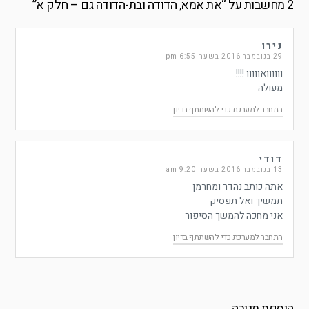
2 מחשבות על “
את אמא, הדודה ובת-הדודה גם – חלק א
”
נירו
29 בנובמבר 2016 בשעה 6:55 pm
וווווואווווו !!!!
מעולה
התחבר למערכת כדי להשתתף בדיון
דודי
13 בנובמבר 2016 בשעה 9:20 am
אתה כותב נהדר ומחרמן
תמשיך ואל תפסיק
אני מחכה להמשך הסיפור
התחבר למערכת כדי להשתתף בדיון
הוספת תגובה