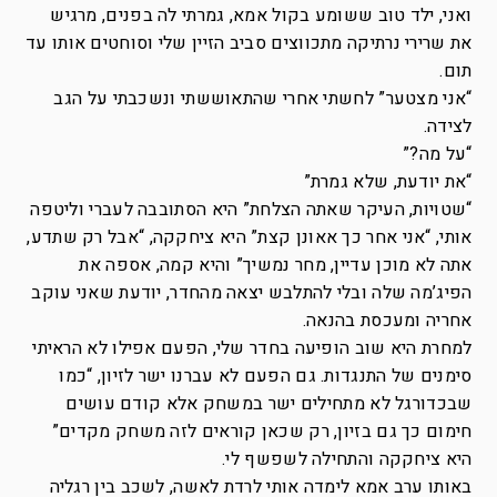
ואני, ילד טוב ששומע בקול אמא, גמרתי לה בפנים, מרגיש
את שרירי נרתיקה מתכווצים סביב הזיין שלי וסוחטים אותו עד
תום.
“אני מצטער” לחשתי אחרי שהתאוששתי ונשכבתי על הגב
לצידה.
“על מה?”
“את יודעת, שלא גמרת”
“שטויות, העיקר שאתה הצלחת” היא הסתובבה לעברי וליטפה
אותי, “אני אחר כך אאונן קצת” היא ציחקקה, “אבל רק שתדע,
אתה לא מוכן עדיין, מחר נמשיך” והיא קמה, אספה את
הפיג’מה שלה ובלי להתלבש יצאה מהחדר, יודעת שאני עוקב
אחריה ומעכסת בהנאה.
למחרת היא שוב הופיעה בחדר שלי, הפעם אפילו לא הראיתי
סימנים של התנגדות. גם הפעם לא עברנו ישר לזיון, “כמו
שבכדורגל לא מתחילים ישר במשחק אלא קודם עושים
חימום כך גם בזיון, רק שכאן קוראים לזה משחק מקדים”
היא ציחקקה והתחילה לשפשף לי.
באותו ערב אמא לימדה אותי לרדת לאשה, לשכב בין רגליה