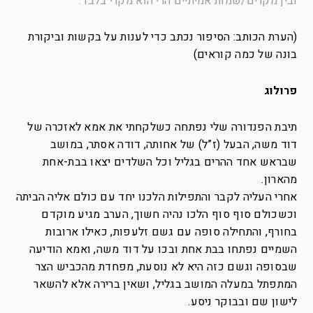
ובין מקרים/שמות אמיתיים הרי הוא מקרי בלבד.
(הערת הכותב: הסיפור נכתב כדי לענות על בקשות וביקורת
בונה של כמה קוראים)
פרולוג
תיבת הפנדורה שלי נפתחה כשלקחתי את אמא לאזכרה של
דוד משה, הבעל (ז”ל) של אחותה, דודה אסתר, במושב
שבראש אחד ההרים בגליל וכל השלדים יצאו בבת-אחת
מהארון.
אחרי העליה לקבר והתפילות הלכנו יחד עם כולם אליה הביתה
וכשכולם סוף סוף הלכו נהיה חשוך, הערב מגיע מוקדם
בחורף, והתחילה סופה עם גשם זלעפות, כאילו ארובות
השמיים נפתחו בבת אחת ובכו על דוד משה, ואמא הודיעה
שבסופה וגשם כזה היא לא נוסעת, מפחדת מהכביש הצר
המתפתל במעלה המושב בגליל, ושאין ברירה אלא להשאר
לישון שם ובבוקר ניסע.