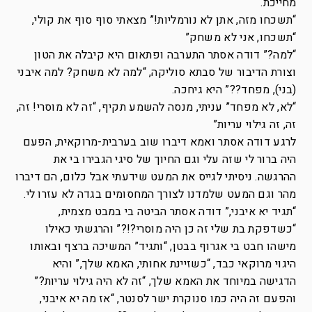
מחייכת.
“תשכחו מזה, אתן לא נורמליות!” מצאתי סוף סוף את קולי,
“תשכחו, אני לא משחק”
“למה?” דודה אסתר התערבה ופתאום היא קיבלה את הטון
וצורת הדיבור של סבתא סוליקה, “למה לא משחק? למה איבני
(בני), מפחד??” היא גיחכה.
“לא, לא מפחד” עניתי, מנסה להשמע תקיף, “זה לא מוסרי! זה,
זה, זה גילוי עריות”
לרגע דודה אסתר ואמא דיברו שוב בערבית-מרוקאית, הפעם
היה ברור לי שזה עלי וגם החיוך של סיגי הגבירו בי את
ההרגשה. ניסיתי לגייס את המעט שידעתי אבל כלום, הם דיברו
מהר וגם המעט שלמדנו לצורך המחסומים בגדה לא עזרו לי.
“תגיד יא איבני,” דודה אסתר הביטה בי במבט מצמית,
“כשדפקת בת שלי זה כן היה מוסרי?!?” והרגשתי כאילו
מישהו חבט בי אגרוף בבטן, “ותגיד” המשיכה ברצף ובאותו
היגוי מרוקאי כבד, “כשזיינת אחותי, האמא שלך,” והיא
הדגישה במיוחד את האמא שלך, “זה לא היה גילוי עריות?”
והפעם זה היה כמו סנוקרת ישר לסנטר, “אז מה יא איבני,