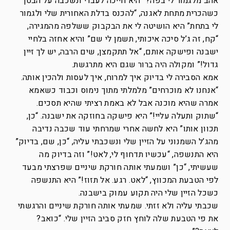
אהב מלגמור לי בפה?” היא חייכה לעברי ונשכבה על הבטן
כשהכרית מתחת לאגנה, “להכנס בדלת האחורית שלי ולגמור
לי בתחת” היא הושיטה לי את הבקבוק ששלפה מהמגירה,
“קח, זה ג’ל סיכה איכותי, תשמן לי שם” והיא אחזה בלחיי
ישבנה ופישקה אותם, “אל תתקמצן, שים הרבה, יש לך זיין
גדול!” ומקולה היה ברור שגם היא מתרגשת.
אמא הסבירה לי בדיוק איך למרוח, איך לעסות ולהכין אותה.
“אנחנו לא מוכרחים” מלמלתי מתוך נימוס וכבוד כשאמא
אמרה שהיא מוכנה אבל לא באמת רציתי שהיא תסכים.
“שתוק ותעלה עליי!” היא פישקה בחוזקה את ישבנה. “כן,
תכוון אותו” היא לחשה אחרי שמרחתי עוד שכבה נדיבה
מהג’ל השמנוני על הזיין שלי ונשכבתי עליה, “כן, שם, בדיוק”
היא התנשפה, “עכשיו תדחוף לי, לאט!” וזה בדיוק מה
שעשיתי, “כן” ושמעתי אותה חורקת שיניים שפרצתי מבעד
לפי הטבעת המכווץ, “לאט. רגע. אל תזוז!” היא התנשפה
כשכל הזיין שלי היה תקוע עמוק בישבנה.
שכבתי עליה ולא זזתי. שמעתי אותה חורקת שיניים והרגשתי
את פי הטבעת שלה לוחץ חזק סביב הזיין שלי. “כואב?