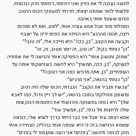
לחשה ועזבה לי את הזיין ואני דחפתי, דחפתי חזק ונכנסתי,
פלשתי לחור שממנו יצאתי, חדרתי למעמקי הכוס הרטוב
והחם שעטף אותי באהבה.
התחלתי מהר אבל אמא עצרה אותי, “לאט, זאת לא תחרות
ריצה, תהנה מהרגע” היא הניחה את כפות ידיה על ישבני
וקבעה את הקצב, “כן, ככה” היא חייכה אלי, “זה טוב?”
“כן” גנחתי בקול, “זה טוב, זה יותר מטוב, זה, זה”
“שתוק ותנשק אותי” היא הפסיקה אותי והגישה לי את שפתיה
לנשיקה, “כן, ככה, תמשיך” היא לחשה כשנישקתי אותה על
השפתיים, “כן, אתה מרגיש כמה אני רטובה?”
“כן” גנחתי בהנאה, “אני מרגיש”
“עכשיו תגביר את הקצב”. הגברתי, הכוס שלה היה רטוב
ומשומן והחלקתי בתוכו בהנאה, “יש לך זיין גדול, כמו לאבא
שלך” היא גנחה בתשוקה והרגשתי את הפטמות הנוקשות
שלה נלחצות אל גופי, “כן, תמשיך עוד”
אמא רצתה עוד אבל אני כבר הייתי בדרך לשיא שלי, כנראה
שאמא הרגישה בזה כי היא עטפה אותי ברגליה, הצמידה אותי
חזק לגופה ולחשה “בפנים! אני רוצה שתגמור לי בפנים”