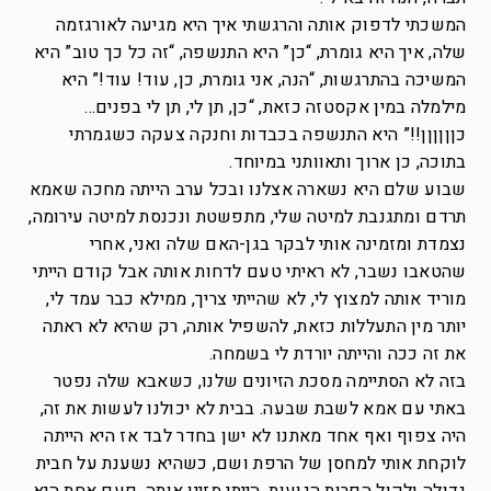
המשכתי לדפוק אותה והרגשתי איך היא מגיעה לאורגזמה
שלה, איך היא גומרת, “כן” היא התנשפה, “זה כל כך טוב” היא
המשיכה בהתרגשות, “הנה, אני גומרת, כן, עוד! עוד!” היא
מילמלה במין אקסטזה כזאת, “כן, תן לי, תן לי בפנים…
כןןןןןן!!” היא התנשפה בכבדות וחנקה צעקה כשגמרתי
בתוכה, כן ארוך ותאוותני במיוחד.
שבוע שלם היא נשארה אצלנו ובכל ערב הייתה מחכה שאמא
תרדם ומתגנבת למיטה שלי, מתפשטת ונכנסת למיטה עירומה,
נצמדת ומזמינה אותי לבקר בגן-האם שלה ואני, אחרי
שהטאבו נשבר, לא ראיתי טעם לדחות אותה אבל קודם הייתי
מוריד אותה למצוץ לי, לא שהייתי צריך, ממילא כבר עמד לי,
יותר מין התעללות כזאת, להשפיל אותה, רק שהיא לא ראתה
את זה ככה והייתה יורדת לי בשמחה.
בזה לא הסתיימה מסכת הזיונים שלנו, כשאבא שלה נפטר
באתי עם אמא לשבת שבעה. בבית לא יכולנו לעשות את זה,
היה צפוף ואף אחד מאתנו לא ישן בחדר לבד אז היא הייתה
לוקחת אותי למחסן של הרפת ושם, כשהיא נשענת על חבית