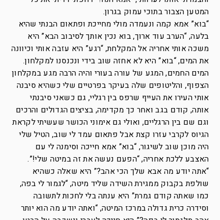
המטען הצבור בתוכי עמוק בגרון.
“בוא” אמא קמה ונעמדה מולי מחייכת ופתאום הבנתי שהיא
בלעה, “הערב עוד ארוך, בוא נכין אותך לסיבוב הבא” היא
משכה אותי אחריה אל המקלחת, “רגע” היא עזבה אותי וכיוונה
את המים, “בוא” היא לא אחזה שוב בידי ונכנסנו למקלחון.
המים החמים, המגע של עורה בעורי והיה הרבה מגע במקלחון
הצפוף, והליטופים שלה בעיקר בפרטיים שלי כשהיא סיבנה
אותי העירו את העייף שרפס בין רגליי, גם כשאני סיבנתי
אותה, קודם בגב ואחר כך מקדימה, בציצים הגדולים והרכים
וגם שם בין הרגליים, ואולי גם אימוני הכושר שעשיתי לקראת
הגיוס לקרבי עזרו קצת אבל פתאום עמד לי שוב, הטיל שלי
היה מוכן שוב לשיגור, “בוא” אמא חייכה וסימנה לי עם
האצבע ללכת אחריה, “הפעם נעשה את זה במיטה שלי!”.
“אתה יודע מה אבא שלך הכי אהב?” היא שאלה כשהיא
שולפת בקבוק ממגירת השידה שליד מיטה, “לגמור לי בפה,
כמו שאתה קודם גמרת” היא ענתה בלי לחכות לתשובה
וסידרה כרית גדולה במרכז המיטה, “ואתה יודע מה הוא יותר