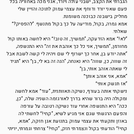
הגברתי את הקצב, ישבני עולה ויורד, אגני מכה באחוריה בכל
פעם שאני יורד ודוחף את עצמי עמוק לתוכה והזיין שלי
מחליק בישבנה כבוכנה משומנת.
אמא גמרה, בקול, מודיעה על כך בקול מתנשף. “להפסיק?”
שאלתי.
“לא!” אמא הזדעקה, “תמשיך, זה טוב!” היא לחשה באותו קול
מחורמן, “תמשיך, אני כל כך אוהבת את זה” היא התנשפה,
“אתה יודע בן, אחר כך ישרוף לי שם ויהיה לי קשה לשבת אבל
זה שווה, כן, שווה” היא נאנחה, “הנה זה בא לי, בן” היא “תגיד
לי שאתה אוהב אותי, בן”
“אמא, אני אוהב אותך”
“אז תנשק אותי”
נישקתי אותה בעורף, נשיקה תאוותנית, “עוד” אמא לחשה
ומקולה היה ברור שהיא בדרך לאורגזמה השניה שלה, “כן,
ככה” היא התנשפה אחרי עוד נשיקה רטובה על עורפה
והפעם הרגשתי שגם אני מגיע לשיא, “קחי!” לחשתי לה
באוזן ותקעתי את עצמי עמוק בתנועת אגן חזקה, “אמא,
קחי!” הודעתי בקול ונצמדתי חזק, “קחי!” צרחתי וגמרתי, יריתי