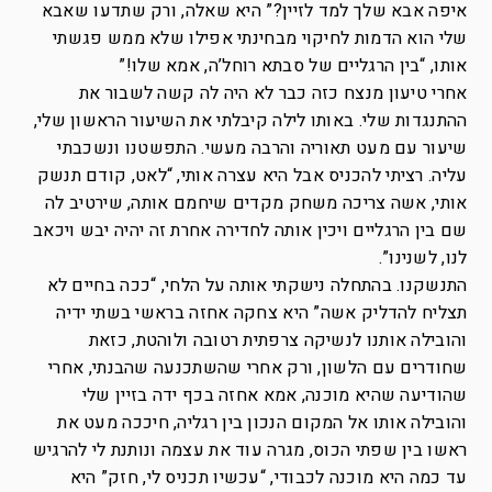
איפה אבא שלך למד לזיין?” היא שאלה, ורק שתדעו שאבא
שלי הוא הדמות לחיקוי מבחינתי אפילו שלא ממש פגשתי
אותו, “בין הרגליים של סבתא רוחל’ה, אמא שלו!”
אחרי טיעון מנצח כזה כבר לא היה לה קשה לשבור את
ההתנגדות שלי. באותו לילה קיבלתי את השיעור הראשון שלי,
שיעור עם מעט תאוריה והרבה מעשי. התפשטנו ונשכבתי
עליה. רציתי להכניס אבל היא עצרה אותי, “לאט, קודם תנשק
אותי, אשה צריכה משחק מקדים שיחמם אותה, שירטיב לה
שם בין הרגליים ויכין אותה לחדירה אחרת זה יהיה יבש ויכאב
לנו, לשנינו”.
התנשקנו. בהתחלה נישקתי אותה על הלחי, “ככה בחיים לא
תצליח להדליק אשה” היא צחקה אחזה בראשי בשתי ידיה
והובילה אותנו לנשיקה צרפתית רטובה ולוהטת, כזאת
שחודרים עם הלשון, ורק אחרי שהשתכנעה שהבנתי, אחרי
שהודיעה שהיא מוכנה, אמא אחזה בכף ידה בזיין שלי
והובילה אותו אל המקום הנכון בין רגליה, חיככה מעט את
ראשו בין שפתי הכוס, מגרה עוד את עצמה ונותנת לי להרגיש
עד כמה היא מוכנה לכבודי, “עכשיו תכניס לי, חזק” היא