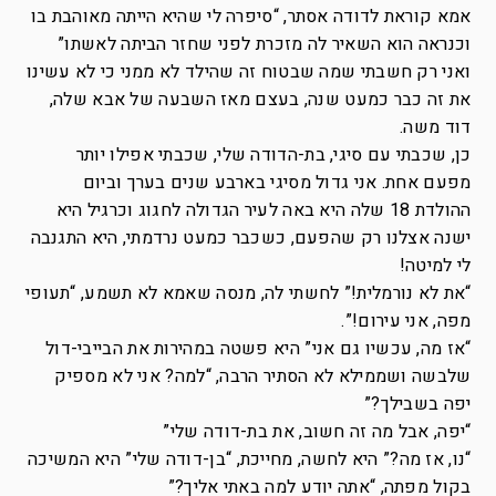
אמא קוראת לדודה אסתר, “סיפרה לי שהיא הייתה מאוהבת בו
וכנראה הוא השאיר לה מזכרת לפני שחזר הביתה לאשתו”
ואני רק חשבתי שמה שבטוח זה שהילד לא ממני כי לא עשינו
את זה כבר כמעט שנה, בעצם מאז השבעה של אבא שלה,
דוד משה.
כן, שכבתי עם סיגי, בת-הדודה שלי, שכבתי אפילו יותר
מפעם אחת. אני גדול מסיגי בארבע שנים בערך וביום
ההולדת 18 שלה היא באה לעיר הגדולה לחגוג וכרגיל היא
ישנה אצלנו רק שהפעם, כשכבר כמעט נרדמתי, היא התגנבה
לי למיטה!
“את לא נורמלית!” לחשתי לה, מנסה שאמא לא תשמע, “תעופי
מפה, אני עירום!”.
“אז מה, עכשיו גם אני” היא פשטה במהירות את הבייבי-דול
שלבשה ושממילא לא הסתיר הרבה, “למה? אני לא מספיק
יפה בשבילך?”
“יפה, אבל מה זה חשוב, את בת-דודה שלי”
“נו, אז מה?” היא לחשה, מחייכת, “בן-דודה שלי” היא המשיכה
בקול מפתה, “אתה יודע למה באתי אליך?”