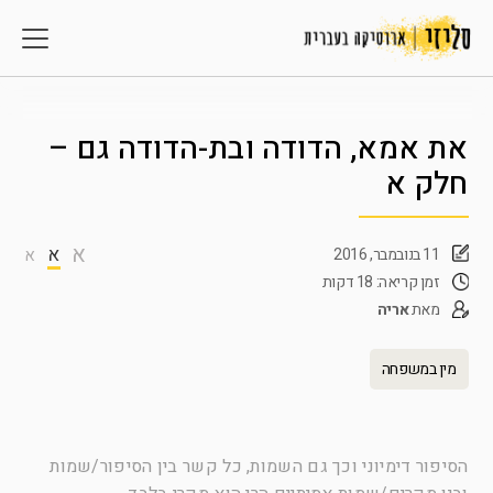
את אמא, הדודה ובת-הדודה גם –
חלק א
א
א
11 בנובמבר, 2016
א
זמן קריאה: 18 דקות
מאת
אריה
מין במשפחה
הסיפור דימיוני וכך גם השמות, כל קשר בין הסיפור/שמות