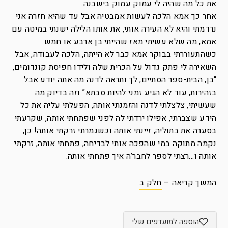
את כל מה שהיה לי עמוק עמוק בישבנה.
אחר כך אמא הלכה לעשות אמבטיה אבל עד שהיא חזרה אני
נרדמתי והיא לא העירה אותי, את אותו הלילה ישנתי במיטה עם
אמא, מה שלא עשיתי מאז שהייתי בן ארבע או חמש.
כשהתעוררתי בבוקר אמא כבר לא הייתה, הלכה לעבודה, אבל
השאירה לי פתק גדול על הכרית שלה ולידו חפיסת קונדומים,
“בן, הבית-ספר הסתיים, לך ותראה לדנה מה אתה יודע אבל
בזהירות, עוד לא הגיע זמני להיות סבתא” וזה בדיוק מה
שעשיתי, צלצלתי לדנה והזמנתי אותה, הפעלתי עליה את כל
הידע שצברתי, אפילו ירדתי לה לפני שפתחתי אותה, שקרעתי
בסערה את בתוליה, זיינתי אותה וכשגמרתי זרקתי אותה! כן,
נקמה מתוקה במי שהפכה אותי לבדיחה, פתחתי אותה, זרקתי
אותה ו…רצתי לספר לחבר’ה איך פתחתי אותה.
המשך קריאה –
חלק ב
הוספה למועדפים שלי