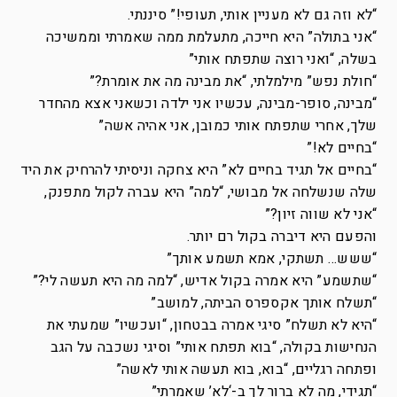
“לא וזה גם לא מעניין אותי, תעופי!” סיננתי.
“אני בתולה” היא חייכה, מתעלמת ממה שאמרתי וממשיכה
בשלה, “ואני רוצה שתפתח אותי”
“חולת נפש” מילמלתי, “את מבינה מה את אומרת?”
“מבינה, סופר-מבינה, עכשיו אני ילדה וכשאני אצא מהחדר
שלך, אחרי שתפתח אותי כמובן, אני אהיה אשה”
“בחיים לא!”
“בחיים אל תגיד בחיים לא” היא צחקה וניסיתי להרחיק את היד
שלה שנשלחה אל מבושי, “למה” היא עברה לקול מתפנק,
“אני לא שווה זיון?”
והפעם היא דיברה בקול רם יותר.
“ששש… תשתקי, אמא תשמע אותך”
“שתשמע” היא אמרה בקול אדיש, “למה מה היא תעשה לי?”
“תשלח אותך אקספרס הביתה, למושב”
“היא לא תשלח” סיגי אמרה בבטחון, “ועכשיו” שמעתי את
הנחישות בקולה, “בוא תפתח אותי” וסיגי נשכבה על הגב
ופתחה רגליים, “בוא, בוא תעשה אותי לאשה”
“תגידי, מה לא ברור לך ב-‘לא’ שאמרתי”