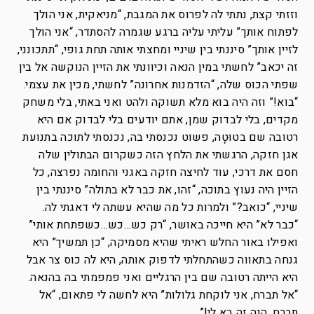
וזזתי קצת, נתתי לה לפרוס את המגבת, “מניאקית, אני הולך
לפתוח אותך” עליתי עליה ברגע שגמרה להסתדר, “אני הולך
לזיין אותך” סיננתי בין שיניי ומחצתי אותה תחת גופי, “תתכונני,
זה יכאב” לחשתי במין הנאה וכיוונתי את הזיין הנוקשה אל בין
שפתי הכוס שלה, “הזדמנות אחרונה” לחשתי, מכין את עצמי.
“בוא!” וזה היה בוא מלא תשוקה ולהט ואני באתי, בלי משחק
מקדים, בלי לבדוק שמן, אתם יודעים בלי לבדוק אם היא
רטובה שם בטוּטָה, פשוט נכנסתי בה, נכנסתי לתוכה בתנועת
אגן חזקה, הרגשתי את הלחץ הזה כשקרום הבתולין שלה
חסם את דרכי, עוד לחיצה חזקה באגני והחומה נפרצה, כל
הזיין היה נעוץ בתוכה, “זהו, את כבר לא בתולה” סיננתי בין
שיניי, “כואב?” ולמרות כל מה שהיא עשתה לי דאגתי לה.
“כבר לא” היא חייכה באושר, “רק כש…כש…כשפתחת אותי”
ואפילו באור החלש ראיתי שהיא מסמיקה, “כן תמשיך” היא
גנחה בתאווה כשהתחלתי לדפוק אותה, היא לה כוס צר אבל
היא הייתה רטובה שם בין הרגליים ואני פמפמתי בה בהנאה.
“אל תברח, אני לוקחת גלולות” היא לחשה לי פתאום, “אל
תברח, הנה זה בא לי!”