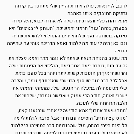
לרכב, לזיין אותי, עולה ויורדת והזיין שלי מתחכך בין קירות
נרתיקה החובקים אותו באהבה
אמא דהרה עליי והאורגזמה שלה לא אחרה לבוא, היא גמרה
בסערה, גנחה “עוד” חרמני והמשיכה, “תשחק לי בציצים” היא
נאנקה בתשוקה ואני שלחתי ידים והתחלתי ללוש את שדיה
וגם כאן היה לי עוד מה ללמוד ואמא הדריכה אותי עד שהייתה
מרוצה.
מה שטוב בתנוחה הזאת שאתה לא גומר מהר ואמא ניצלה את
זה עד תום, גומרת פעם אחר פעם, מוללתי את הפטמות שלה
והרגשתי איך הן הופכות קשות יותר ויותר בכל פעם כזאת
אבל לכל דבר טוב יש סוף הרגשתי שאני תכף גומר, שהלבה
שלי מטפסת לה במעלה הר הגעש שלי, נמתחתי והרמתי את
ישבני ואותה, חודר הכי עמוק שאפשר וגמרתי, שלחתי את
הלבה הרותחת שלי לתוכה.
“מחר שיעור אחרון” אמא הודיעה לי אחרי שנרגענו קצת,
“סקס קצת חריג” הוסיפה עם חיוך אבל סרבה לגלות לי מה.
כל היום הייתי במתח, מזל שהבגרויות כבר הסתיימו כי ללמוד
לא הייתי יכול. בערב נכנסתי מוקדם למיטה, שכבתי עירום