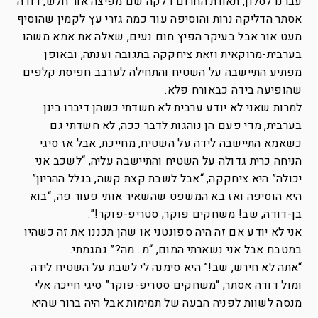
עברנו לסלון, תאורת החרום דלקה שם מפיצה אור חלש, דודה
אסתר הדליקה נרות והוסיפה עוד כמה גזרי עץ לקמין שהוסיף
מעט אור אבל בעיקר הפיץ חום נעים, שאלה את אמא משהו
בערבית-מרוקאית וזאת ציחקקה בתגובה וענתה, ובאופן
מפתיע התיישבה על השטיח והתחילה לערבב חפיסת קלפים
שהופיעה בידה כבאורח פלא.
למרות שאני לא יודע ערבית לא חשדתי כשהן דיברו בינן
בערבית, מדי פעם הן נוהגות לדבר ככה, לא חשדתי גם
כשאמא התיישבה לידה על השטיח, מחייכת, אבל אז סיגי
הניחה כרית גדולה על השטיח והתיישבה עליה, “לשכב אני
יכולה” היא ציחקקה, “אבל לשבת קצת קשה, בגלל ההריון”
היא הוסיפה ואז בא המשפט שהשאיר אותי פעור פה, “בוא
בן-דודה, שב! משחקים פוקר, סטריפ-פוקר!”.
אני לא יודע אם זה היה ספונטני או שהן תכננו את זה כשהיו
במטבח אבל אני נשארתי המום, “מ…מה?” גמגמתי.
“אתה לא חירש, שב!” היא סימנה לי לשבת על השטיח לידה
ומול דודה אסתר, “משחקים סטריפ-פוקר” סיגי חייכה אלי
מנסה לשוות לפניה הבעה של תמימות אבל היה ברור שהיא