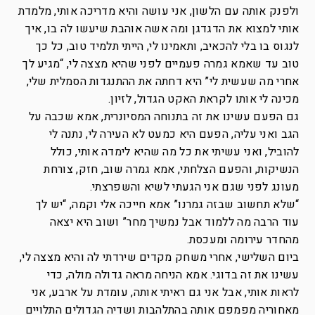
ולפנק אותה עם הלשון, אני עושה והיא מדריכה אותי, מלמדת
אותי למצוא את הדגדגן ומה אשה אוהבת שיעשו לה בו, איך
לנגוס בו בלי להכאיב, ותאמינו לי, הייתי תלמיד טוב, כל כך
טוב עד שאמא גמרה פעמיים לפני שהיא מצצה לי, “מגיע לך
אחרי מה שעשית לי” היא דחתה את ההתנגדות הסמלית שלי,
מכינה לי אותו לקראת האקט הגדול, לזיון.
גם הפעם עשינו את זה בתנוחה המסיונרית, אמא שכבה על
הגב ואני עליה, הפעם היא כמעט לא העירה לי, נתנה לי
להוביל, ואני עשיתי את כל מה שהיא לימדה אותי, כולל
הנשיקות, והפעם הצלחתי, אמא גמרה שוב, חזק, צורחת
מעונג לפני שגם אני הגעתי לשיא והשפרצתי.
“שלא תחשוב שבזה גמרנו” אמא חייכה אלי וקמה, “יש לך
עוד הרבה מה ללמוד אבל נמשיך מחר” ושוב היא יצאה
מהחדר עירומה ומעכסת.
ביום השלישי, אחרי משחק מקדים שירדתי לה והיא מצצה לי,
עשינו את זה בדוגי. אמא הניחה מראה גדולה מולה, כדי
לראות אותי, אבל אני גם ראיתי אותה, עומדת על ארבע, אני
מאחוריה מפמפם אותה בהתלהבות ושדיה הגדולים התלויים