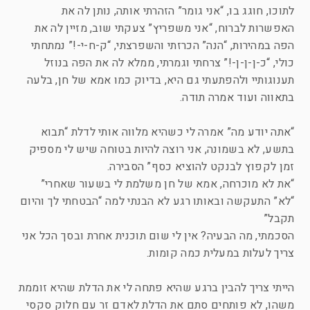
לתוכו, חוגג בו, “אני גומר” הזהרתי אותה, נותן לה את
האפשרות לברוח, “אני משפריץ” צעקתי שוב, מזיין לה את
הפה במהירות, “הנה” הכרזתי והשפרצתי, “ק-ח-י-!” נמתחתי
כולי, “כ-ן-ן-ן-!” צרחתי וגמרתי, ממלא לה את הפה בנוזל
תענוגותיי ולהפתעתי גם היא, בדיוק כמו אמא של חן, בלעה
בתאווה ועוד אמרה תודה.
“אתה יודע מה” אמרה לי כשהיא מלווה אותי לדלת “תבוא
בתשע, לא בשמונה, אני רוצה להיות בטוחה שיש לי מספיק
זמן לקפוץ לבנקט להוציא כסף” הסבירה.
“את לא מוכרחה, אמא של חן משלמת לי בשעור שאחרי”
“לא” התעקשה ובאותו רגע לא הבנתי למה “הבטחתי לך והיום
תקבל”
הסכמתי, מה הבעיה? אין לי שום תוכנית אחרת ובסך הכל אני
צריך לעלות במעלית כמה קומות.
הייתי צריך להבין ברגע שהיא פתחה לי את הדלת שהיא זוממת
משהו, לא פותחים סתם את הדלת לאדם זר עם חלוק סקסי