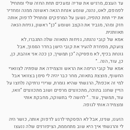
עד העצם, מרגיש את שדיה נמעכים תחת החזה שלי ומתחיל
לפמפם, לאט, נהנה, שומע אנחת הנאה ראשונה ממנה ומחדיר
את ידי תחת כתפיה, נשען על המרפקים ומתחיל לדפוק אותה
חזק ומהר, מגביר את הקצב ושומע “כן” ראשון, גניחת הנאה
תאוותנית.
אמא של קובי נהנתה, גניחות התאווה שלה התגברו, לא
צועקת, מפחדת להעיר את קובי הישן בחדר הסמוך, אבל
גונחת בכיף, לא מפסיקה “כן תמשיך, כן ככה אני אוהבת, כן,
כן, עוד, הנה…”
אמא של קובי הרימה את הראש והצמידה את שפתיה לצווארי
החשוף, מוצצת בתאווה, מחר כבר יהיה לי סימן בצוואר אבל
למי זה אכפת?, הרגשתי שהיא גומרת, שרירי נרתיקה נלחצו על
הזיין שחגג בתוכה, מתכווצים מרפים ושוב מתכווצים “וואו,
עוד, תמשיך, עוד…” לחשה לי בתשוקה, מחבקת אותי
ומצמידה אותי לגופה.
הזענו, שנינו, אבל לא הפסקתי לרגע לדפוק אותה, כושר היה
לי והרגשתי איך היא שוב מתחממת, הציפורנים שלה ננעצו