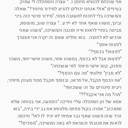
אני שוכחת להוציא מזומן ו…” עצרה והסתכלה לי עמוק
בעיניים “אולי אנחנו יכולים להגיע לסידור מיוחד?” שאלה
והמשיכה בלי לחכות לתשובה ממני, “סידור פרטי כזה ביני
ובינך, משהו שאף אחד לא יידע…” עצרה שוב, מהססת,
מביטה בפניי לראות איזו תגובה והמשיכה, “משהו שאני
ארגיש לא לחוצה… בוא נחליט שאם זה יקרה אני אצטרך
לפצות אותך”
“לפצות? בכסף?”
“לפצות אבל לא בכסף, במשהו אחר, משהו אישי יותר, משהו
מפנק, קנס אישי מיוחד למי ששכחה”
“לא מבין” פלטתי “מה עם הכסף?”
“את הכסף תקבל, אל תדאג, ובנוסף תקבל ממני מענק מיוחד,
ריבית פיגורים על זה ששכחתי”
“מה? מה אני אקבל??”
אמא של חן הסתכלה עליי וחייכה “הפתעה, אני בטוחה שלא
תתאכזב” אמרה בקול מפתה מלטפת את גב ידי בידה, “בוא
נגיד שזה משהו שאף גבר אמיתי לא יגיד לו לא!” חיכתה
לראות את תגובתי וכשזאת לא באה המשיכה, “מסכים?”