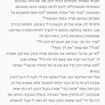
ישבתי ושתיתי, אספרסו כפול חזק ומר שהכינה במכונת
הנספרסו המשוכללת, לוגם לגימה קטנה ונהנה מהטעם
המשובח, “תגיד רמי” אמרה פתאום “למה אתה מתעקש על
תשלום במזומן ומייד בסוף השיעור?”
סיפרתי לה, אמא של חן הקשיבה לי בשקט, פותחת כבדרך
אגב כפתור בחולצה ונותנת לי להציץ לחזית התחרה האדומה
שמתחתיה, מנפנפת בידה, כאילו חם לה.
“תגיד רמי מה יקרה אם פעם לא יהיה לי?”
“מה?!” התרעמתי “אין לך כסף?”
“לא יש, תרגע” הוציאה את הסכום שהיה מוכן בארנקה ומסרה
לי, “אבל מה יקרה אם פעם לא יהיה לי?” שאלה שוב.
“למה שלא יהיה לך? אם אין אז אל תזמיני שיעור!” אמרתי
בגסות.
אולי אני מוזיקאי טוב אבל טאקט אין לי, לקח לי רגע להבין
שככה לא מדברים וכבר רציתי להתנצל אלא שאמא של חן
הקדימה אותי “תראה רמי” אמרה בקול רגוע, לא כמו אחת
שנעלבה, “זה מלחיץ אותי” הסבירה וכאילו במקרה הניחה את
ידה על ידי “כמו שאתה רואה כסף לא חסר לי אבל לפעמים