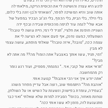
הרגלים, כאילו הזין שלו הוא הזיין הכי גדול בעולם”
לרגע היא עצרה והושיטה לי את הכוסית הריקה, מילאתי לה
אותה שוב והיא המשיכה לספר, “השארתי ת’בן-זונה בלי כלום,
בלי הילד, בלי הבית, בלי הכסף, בלי הג’וב הבכיר במפעל של
אבא שלי” לגמה עוד לגימה מהכוסית שבידה ובכף ידה
השנייה חופנת את חלציי, “תגיד לי רמי, היית עושה לי טובה?”
השתעלתי, כמעט נחנק, אף פעם אשה לא הציעה לי את
עצמה ככה, “טובה?, איזה טובה?” שאלתי מופתע, עושה עצמי
לא מבין.
“רמי, תגיד, עשו אותך באצבע? אתה הומו? מה?? מה אתה לא
מבין?”
“תראי אמא של קובי, אני…” גמגמתי, מסמיק, ועוד רגע גומר
רק מהמחשבה.
“אתה יודע איך אני הכי אוהבת?” קטעה אותי.
“אוהבת מה?” היתממתי שוב, רוצה אבל עדיין מפחד משהו.
“בעמידה, עומדת בפישוק ונשענת על השיש או על השולחן,
נטחנת מאחור, בכוס!” הסבירה למרות שלא שאלתי “ואני כבר
מתגעגעת לזה, מזמן לא עשו אותי ככה”