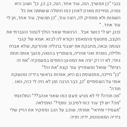
בגבי “כן תמשיך, הנה, עוד אחד, הנה, כן, כן, כן” ושוב היא
גמרה, מחייכת מאוזן לאוזן כמו חתולה ששתתה את כל
השמנת ולא מספיק לה, רוצה עוד, “כן תמשיך, עוד אחד, תן לי
עוד אחד…”
נכון, יש לי כושר אבל… הרגשתי שאני הולך לגמור והגברתי את
הקצב, מתנשף מהמאמץ וקורא לה לבוא. אמא של קובי
נענתה ובאה, מחבקת את ישבני ברגליה ומהדקת, שלא אברח
חלילה, גומרת ואני אחריה, משפריץ בהנאה, מועך אותה תחת
גופי, לא זז רק יורה את המטען החמים במעמקיה “את זה
רצית?” שואל ומשפריץ עוד קצת “את זה?”
“כן” חייכה, מתנשפת גם היא, אוחזת בראשי בידיה ומנשקת
אותי על השפתיים “כן, כבר הרבה זמן לא היה לי כזה, וואו…
תודה”
“מה תודה? לי לא מגיע פעם כמו שאני אוהב??” התלוננתי.
“מה? יש לך עוד כוח לסיבוב נוסף?” התפלאה.
“תעמידי ותיראי” אמרתי, שוכב על הגב ומפקיר את הזיין שלי
בידיה המאומנות, ידיה ופיה.