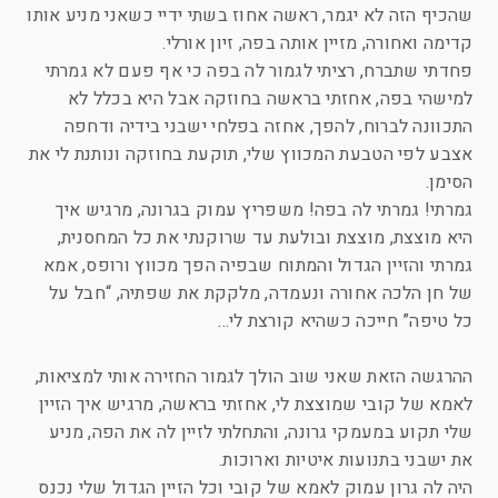
שהכיף הזה לא יגמר, ראשה אחוז בשתי ידיי כשאני מניע אותו
קדימה ואחורה, מזיין אותה בפה, זיון אורלי.
פחדתי שתברח, רציתי לגמור לה בפה כי אף פעם לא גמרתי
למישהי בפה, אחזתי בראשה בחוזקה אבל היא בכלל לא
התכוונה לברוח, להפך, אחזה בפלחי ישבני בידיה ודחפה
אצבע לפי הטבעת המכווץ שלי, תוקעת בחוזקה ונותנת לי את
הסימן.
גמרתי! גמרתי לה בפה! משפריץ עמוק בגרונה, מרגיש איך
היא מוצצת, מוצצת ובולעת עד שרוקנתי את כל המחסנית,
גמרתי והזיין הגדול והמתוח שבפיה הפך מכווץ ורופס, אמא
של חן הלכה אחורה ונעמדה, מלקקת את שפתיה, “חבל על
כל טיפה” חייכה כשהיא קורצת לי…
ההרגשה הזאת שאני שוב הולך לגמור החזירה אותי למציאות,
לאמא של קובי שמוצצת לי, אחזתי בראשה, מרגיש איך הזיין
שלי תקוע במעמקי גרונה, והתחלתי לזיין לה את הפה, מניע
את ישבני בתנועות איטיות וארוכות.
היה לה גרון עמוק לאמא של קובי וכל הזיין הגדול שלי נכנס