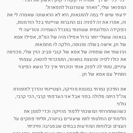
“כלי כלי יש לך” אמרה וליקקה ליקוק ראשון את הכלי
המפואר שלי, “וואחד שטרונגול לתפארת”.
ידעתי שיש לי במה להתגאות, היא לא הראשונה שאמרה לי את
זה, אמרו את זה לפניה גם החברות שזיינתי בכל הזדמנות,
הפקידה הפלוגתית שטחנתי במגדל השמירה והודיעה לי
בגאווה ששלי יותר גדול אפילו מזה של המ”פ, אפילו אמא
של חן, אישה בשלה ומנוסה, חלקה לו מחמאות.
הרגשתי את שפתיה של אמא של קובי סביב הזין שלי, מכניסה
את כולו לפיה ומוצצת בתאווה, התמכרתי להנאה, עצמתי
עיניים, נתתי לה לפנק אותי ונזכרתי איך כל נושא הפיצוי
התחיל עם אמא של חן…
את התיכון גמרתי במגמת מוזיקה, הצטיינתי והדרך לתזמורת
צה”ל היתה סלולה בפני אבל אני העדפתי קרבי, הכי קרבי,
גולני.
כשהשתחררתי המשכתי ללמוד מוזיקה וכדי לממן את
הלימודים החלטתי לתת שיעורים בגיטרה, תליתי פתקים על
העצים ובלוחות המודעות בבתים שבסביבה וחיכיתי.