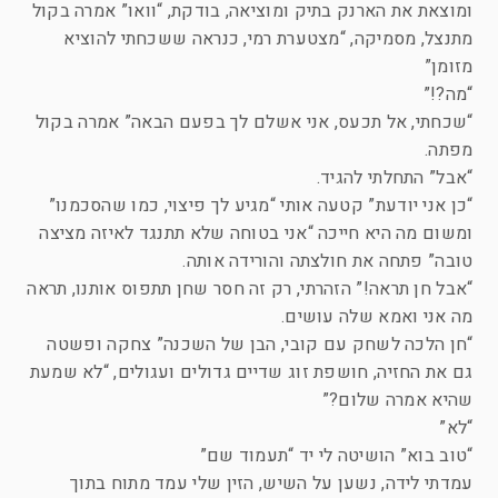
ומוצאת את הארנק בתיק ומוציאה, בודקת, “וואו” אמרה בקול
מתנצל, מסמיקה, “מצטערת רמי, כנראה ששכחתי להוציא
מזומן”
“מה?!”
“שכחתי, אל תכעס, אני אשלם לך בפעם הבאה” אמרה בקול
מפתה.
“אבל” התחלתי להגיד.
“כן אני יודעת” קטעה אותי “מגיע לך פיצוי, כמו שהסכמנו”
ומשום מה היא חייכה “אני בטוחה שלא תתנגד לאיזה מציצה
טובה” פתחה את חולצתה והורידה אותה.
“אבל חן תראה!” הזהרתי, רק זה חסר שחן תתפוס אותנו, תראה
מה אני ואמא שלה עושים.
“חן הלכה לשחק עם קובי, הבן של השכנה” צחקה ופשטה
גם את החזיה, חושפת זוג שדיים גדולים ועגולים, “לא שמעת
שהיא אמרה שלום?”
“לא”
“טוב בוא” הושיטה לי יד “תעמוד שם”
עמדתי לידה, נשען על השיש, הזין שלי עמד מתוח בתוך