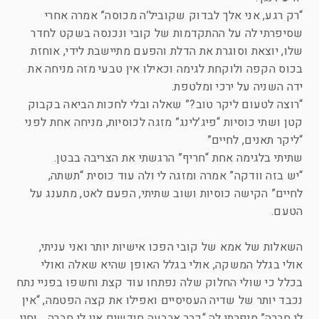
“רק רגע, אני אלך לבדוק שקוביל’ה מכוסה” אמרה אחרי
שסיפרתי לה על ההתקדמות של קובי ונכנסה בשקט לחדר
שלו, יוצאת וסוגרת את הדלת והפעם מתיישבת לידי, אוחזת
בכוס הקפה ולוקחת לגימה וכאילו אין טבעי מזה מניחה את
ידה השניה על ירכי ומלטפת.
“רוצה לטעום ליקר טוב?” שאלה ובלי לחכות הביאה בקבוק
קטן ושתי כוסיות “פיג’לינג” מזגה לכוסיות, מניחה אחת לפני
“ליקר תאנים, לחיים”
שתיתי בלגימה אחת “חריף” הרגשתי את הצריבה בבטן.
“יש בזה וודקה” אמרה ומזגה לי ולה עוד כוסית “תשתה,
לחיים” הקישה כוסיות ושוב שתיתי, הפעם לאט, מתענג על
הטעם.
השאלות של אמא של קובי הפכו אישיות יותר ואני עניתי,
אולי בגלל המשקה, אולי בגלל האופן שהיא שאלה ואולי
בכלל כי שולי החלוק שלה נפתחו עוד קצת וחשפו בפניי נתח
נכבד יותר של שדיה העסיסיים ואפילו את קצה הפטמה, “אין
לי חברה” סיפרתי לה “כבר ארבעה חודשים אין לי חברה… וחיי