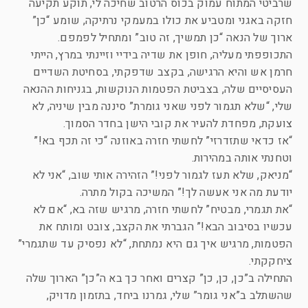
שרביטי המתוח עמוק בכוס הרטוב שחיכה לי, תוקע תקיעה
חזקה באגני ומטביע את כולו במעמקי נרתיקה, שומע “כן”
ארוך של הנאה “כן תמשיך, זה טוב” ומתחיל לפמפם.
התכופפתי מעליה, חופן את שדיה בידיי וזיינתי במרץ, הייתי
חרמן אש והיא הרגישה, בקצב שדפקתי, בסחיטת השדיים
העסיסיים שלה, בצביטת הפטמות הנוקשות, בגניחות ההנאה
שלי, “שלא תגמור לפני שאני גומרת” סיננה מבין שיניה, לא
צועקת, מפחדת להעיר את קובי הישן בחדר הסמוך.
“אז כדאי שתזדרזי” לחשתי חזרה באוזנה “כי זה תכף בא!”
וטחנתי אותה במהירות.
“מניאק, שלא תעז לגמור לפני!” הזהירה אותי שוב, “אני לא
יודעת מה אני אעשה לך!” המשיכה בקול מתרה.
“את תגמרי, מבטיח” לחשתי חזרה, מרגיש שזה בא, “אם לא
עכשיו בסיבוב הבא!” הגברתי את הקצב, צובט ומותח את
הפטמות, מרגיש איך גם היא נמתחת, “לא נפסיק עד שתגמרי”
ציחקקתי.
התחילה ב”כן, כן, כן” קצרים ואחר כך בא ה”כן” הארוך שלה
שהשתלב ב”אני גומר” שלי, גמרנו ביחד, בתזמון מדויק,