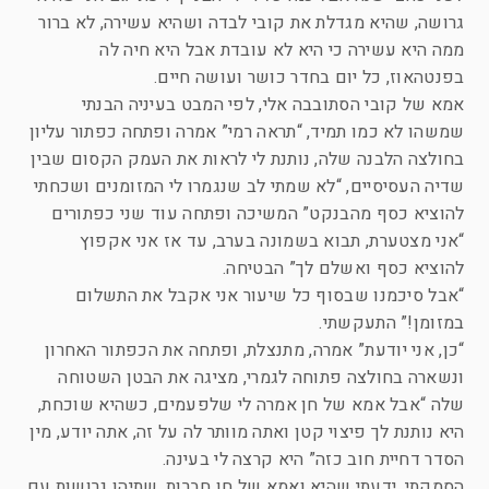
גרושה, שהיא מגדלת את קובי לבדה ושהיא עשירה, לא ברור
ממה היא עשירה כי היא לא עובדת אבל היא חיה לה
בפנטהאוז, כל יום בחדר כושר ועושה חיים.
אמא של קובי הסתובבה אלי, לפי המבט בעיניה הבנתי
שמשהו לא כמו תמיד, “תראה רמי” אמרה ופתחה כפתור עליון
בחולצה הלבנה שלה, נותנת לי לראות את העמק הקסום שבין
שדיה העסיסיים, “לא שמתי לב שנגמרו לי המזומנים ושכחתי
להוציא כסף מהבנקט” המשיכה ופתחה עוד שני כפתורים
“אני מצטערת, תבוא בשמונה בערב, עד אז אני אקפוץ
להוציא כסף ואשלם לך” הבטיחה.
“אבל סיכמנו שבסוף כל שיעור אני אקבל את התשלום
במזומן!” התעקשתי.
“כן, אני יודעת” אמרה, מתנצלת, ופתחה את הכפתור האחרון
ונשארה בחולצה פתוחה לגמרי, מציגה את הבטן השטוחה
שלה “אבל אמא של חן אמרה לי שלפעמים, כשהיא שוכחת,
היא נותנת לך פיצוי קטן ואתה מוותר לה על זה, אתה יודע, מין
הסדר דחיית חוב כזה” היא קרצה לי בעינה.
הסמקתי, ידעתי שהיא ואמא של חן חברות, שתיהן גרושות עם