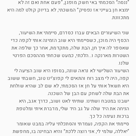
“ננסה” הסכמתי באי חשק מופגן, “פעם אחת ואם זה לא
ימצא חן בעייני אז נפסיק” המשכתי, לא בדיוק קולט למה היא
מתכוונת.
שני השיעורים הבאים עברו כסדרם, סיימתי את השיעור,
הכסף היה מוכן, כשסיימתי היא שוב הזמינה אותי לקפה כדי
שאספר לה איך חן, הבת שלה, מתקדמת, אחר כך שלפה את
השטרות מארנקה ו…הלכתי, כמעט שכחתי מההסכם הפרטי
שלנו.
השיעור השלישי לא נראה שונה, בסופו היא שוב הציעה לי
קפה, היה לי מצב רוח והתאים לי קפוצ’ינו טוב, חשבתי ששוב
היא תשאל אותי על חן אז הסכמתי, לא שם לב שהיא שולחת
את הבת שלה לשחק עם הבן של השכנה.
ישבנו במטבח ושתינו. שתיתי לאט ושוב, כדרך אגב, היא
הניחה את היד שלה על גב היד שלי, מדברת איתי ומלטפת
ברכות נעימה כל כך.
סיימתי את הקפה, נעמדתי והסתכלתי עליה במבט שאומר
“יאללה, שלמי לי, אני רוצה ללכת” והיא הבחינה בו, מחפשת