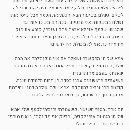
התלמידה הראשונה שלי לימדה אותי שעור לחיים, יותר נכון
לא היא אלא ההורים שלה, לימדתי ותמיד היה להם תרוץ לא
לשלם, נשלם בשיעור הבא, הכנתי את הכסף אבל כייסו אותי,
נשלם במשכורת אני מבטיח… ככה הם משכו אותי עד
שהבנתי שכסף אני לא אראה מהם ועזבתי, קובע את חוק
העסקים מספר 1 של רמי, רק במזומן ומייד! בסוף השיעור!
אין אחר כך, אני לא מכולת, אין לרשום!
אמא של חן התקשרה ושאלה אם אני מוכן ללמד את הבת
שלה, הסכמתי ורק אחרי שהיא אמרה איפה היא גרה הבנתי
שאנחנו בעצם מאותו בניין.
השיעורים הראשונים עברו בסדר, חן היתה תלמידה טובה,
קולטת מהר ורוצה להתקדם. אמא שלה שילמה כמו שסיכמנו,
מזומן בסוף כל שיעור, כך שאהבתי לבוא אליהם.
יום אחד, בסוף השיעור, כשעמדתי וחיכיתי לכסף שלי, אמא
של חן הזמינה אותי לקפה, “בדיוק אני מכינה לי, בוא תצטרף”
הצביעה על הכסא שמולה.