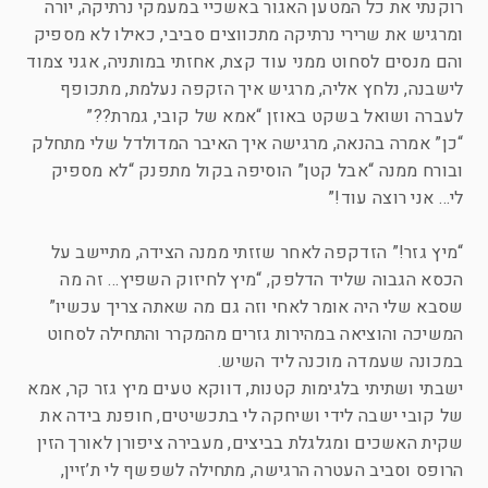
רוקנתי את כל המטען האגור באשכיי במעמקי נרתיקה, יורה
ומרגיש את שרירי נרתיקה מתכווצים סביבי, כאילו לא מספיק
והם מנסים לסחוט ממני עוד קצת, אחזתי במותניה, אגני צמוד
לישבנה, נלחץ אליה, מרגיש איך הזקפה נעלמת, מתכופף
לעברה ושואל בשקט באוזן “אמא של קובי, גמרת??”
“כן” אמרה בהנאה, מרגישה איך האיבר המדולדל שלי מתחלק
ובורח ממנה “אבל קטן” הוסיפה בקול מתפנק “לא מספיק
לי… אני רוצה עוד!”
“מיץ גזר!” הזדקפה לאחר שזזתי ממנה הצידה, מתיישב על
הכסא הגבוה שליד הדלפק, “מיץ לחיזוק השפיץ… זה מה
שסבא שלי היה אומר לאחי וזה גם מה שאתה צריך עכשיו”
המשיכה והוציאה במהירות גזרים מהמקרר והתחילה לסחוט
במכונה שעמדה מוכנה ליד השיש.
ישבתי ושתיתי בלגימות קטנות, דווקא טעים מיץ גזר קר, אמא
של קובי ישבה לידי ושיחקה לי בתכשיטים, חופנת בידה את
שקית האשכים ומגלגלת בביצים, מעבירה ציפורן לאורך הזין
הרופס וסביב העטרה הרגישה, מתחילה לשפשף לי ת’זיין,