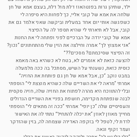
ילד, שתיהן גרות בפנטהאוז דלת מול דלת, בעצם אמא של חן
שלחה את אמא של קובי אליי, כך לפחות היא סיפרה לי
כשפגשה אותי יום אחד במעלית וביקשה שאני אלמד גם את
קובי, אבל לא תיארתי לי שהיא תספר לה על הפיצוי.
אמא של קובי ירדה על הברכיים לפני ופתחה לי את החנות
“אני אמצוץ לך” אמרה וחילצה את הזין שלי מהתחתונים “נכון?
זה הפיצוי שסיכמתם? מסכים??”
להצעה כזאת לא אומרים לא, בטח לא כשהיא באה מאמא
כוסית כזאת, נשענתי על השיש, מסתכל בה ככה מלמעלה
במבט נוקב “כן, אבל אמא של חן גם פותחת את החזיה”
אמרתי “מראה לי את השדיים שלה כשהיא מוצצת לי” הוספתי
ובלי להתווכח היא מהרה לפתוח את החזיה שלה, חזיה סקסית
לבנה שנפתחת מקדימה, חושפת בפניי את השדיים הגדולים
והעסיסיים שלה “כן יופי” אמרתי “ככה זה מתאים לי” הוספתי
מחייך מאוזן לאוזן “את יכלה להתחיל” נתתי לה את האישור
לרדת לי, לטפל לי בזקפה האדירה שצמחה לה, בזין שהזדקר
ועמד זקוף וגאה.