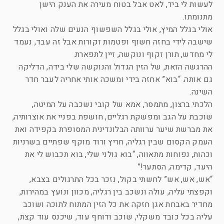
לעשות לי ביד, לאט אבל בטוח מעירה את הענק הישן
מתנומתו.
אולי בגלל המיץ, אולי בגלל השפשוף הנעים שלה ואולי בגלל
שישבה לידי בחזה חשוף ופטמות זקורות אבל זה עבד, נעמד
לי מחדש, תורן זקוף ונוקשה, זיין לתפארת.
ההרגשה הזאת, של הזין הגדול והנוקשה שלי בידה, הדליקה
גם אותה. “בוא” אחזה בידי ומשכה אותי אחריה לעבר חדר
השינה.
הלכתי ברצון, מתמסר, אמא של קובי נשכבה על המיטה,
שוכבת על הגב ומפשקת רגליים, חושפת בפניי את אוצרותיה,
את מברשת שיער ערוותה הבלונדינית המסופרת בקפידה ואת
העמק הקסום שבין רגליה, חריץ ורוד מוקף שפתיים בשרניות
וכהות, נפוחות מתאווה, “בוא גולני שלי, בוא תכבוש לי את
היעד, קדימה, הסתער!”
“אש, אש, אש” לחשתי בקול, נזכר בכל התרגולים בצבא,
וקפצתי עליה, עולה ונשכב בין רגליה, מכוון ונועץ במהירות,
מחדיר באבחת אגן חזקה את כל הזין המתוח לתוכה ושוכב
עליה בכל כובד משקלי, שוכב ודוחף עוד, שיכנס עוד קצת,