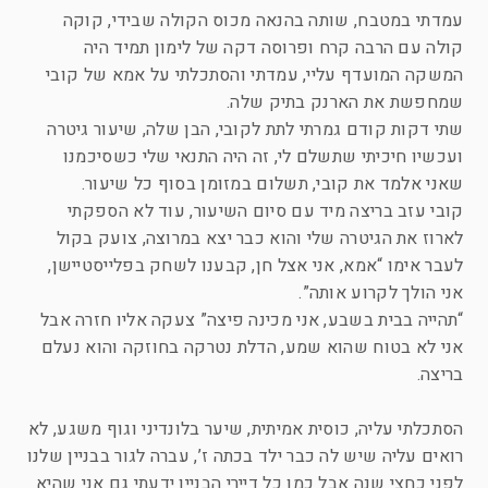
עמדתי במטבח, שותה בהנאה מכוס הקולה שבידי, קוקה
קולה עם הרבה קרח ופרוסה דקה של לימון תמיד היה
המשקה המועדף עליי, עמדתי והסתכלתי על אמא של קובי
שמחפשת את הארנק בתיק שלה.
שתי דקות קודם גמרתי לתת לקובי, הבן שלה, שיעור גיטרה
ועכשיו חיכיתי שתשלם לי, זה היה התנאי שלי כשסיכמנו
שאני אלמד את קובי, תשלום במזומן בסוף כל שיעור.
קובי עזב בריצה מיד עם סיום השיעור, עוד לא הספקתי
לארוז את הגיטרה שלי והוא כבר יצא במרוצה, צועק בקול
לעבר אימו “אמא, אני אצל חן, קבענו לשחק בפלייסטיישן,
אני הולך לקרוע אותה”.
“תהייה בבית בשבע, אני מכינה פיצה” צעקה אליו חזרה אבל
אני לא בטוח שהוא שמע, הדלת נטרקה בחוזקה והוא נעלם
בריצה.
הסתכלתי עליה, כוסית אמיתית, שיער בלונדיני וגוף משגע, לא
רואים עליה שיש לה כבר ילד בכתה ז’, עברה לגור בבניין שלנו
לפני כחצי שנה אבל כמו כל דיירי הבניין ידעתי גם אני שהיא