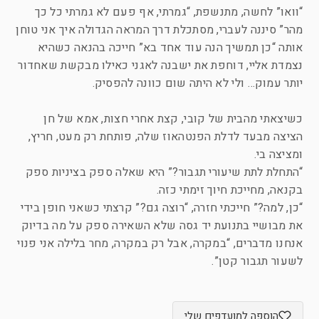
“וואו” לחשה, מתנשפת, “גמרתי, אף פעם לא גמרתי כל כך
מהר” סיננה לעברי, מסתכלת דרך המראה הגדולה איך אני טוחן
אותה “כן תמשיך הנה עוד אחד בא” חייכה בהנאה כשהיא
נצמדת אליי, דוחפת את ישבנה לאגני כאילו מבקשת שאחדור
יותר עמוק… ולי לא היתה שום כוונה להפסיק.
כשיצאתי מהבית של קובי, קצת אחרי חצות, אמא של חן
הציצה מבעד לדלת הפנטהאוז שלה, פותחת רק מעט, חריץ,
ומציצה בי.
“התחלת לתת שיעורי תגבור?” היא שאלה ספק בציניות ספק
בקנאה, מחייכת חיוך זימתי כזה.
“כן, למה?” חייכתי חזרה, “רוצה גם?” קרצתי כשאני חופן בידי
את מבושיי בתנועת יד גסה שלא השאירה ספק על מה בדיוק
אנחנו מדברים, “במקרה, אבל רק במקרה, מחר בלילה אני פנוי
לשעור תגבור קטן”.
הוספה למועדפים שלי