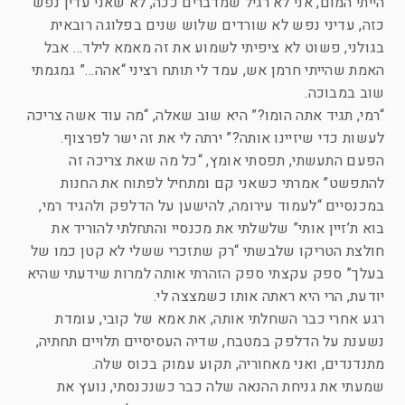
הייתי המום, אני לא רגיל שמדברים ככה, לא שאני עדין נפש
כזה, עדיני נפש לא שורדים שלוש שנים בפלוגה רובאית
בגולני, פשוט לא ציפיתי לשמוע את זה מאמא לילד… אבל
האמת שהייתי חרמן אש, עמד לי תותח רציני “אהה…” גמגמתי
שוב במבוכה.
“רמי, תגיד אתה הומו?” היא שוב שאלה, “מה עוד אשה צריכה
לעשות כדי שיזיינו אותה?” ירתה לי את זה ישר לפרצוף.
הפעם התעשתי, תפסתי אומץ, “כל מה שאת צריכה זה
להתפשט” אמרתי כשאני קם ומתחיל לפתוח את החנות
במכנסיים “לעמוד עירומה, להישען על הדלפק ולהגיד רמי,
בוא ת’זיין אותי” שלשלתי את מכנסיי והתחלתי להוריד את
חולצת הטריקו שלבשתי “רק שתזכרי ששלי לא קטן כמו של
בעלך” ספק עקצתי ספק הזהרתי אותה למרות שידעתי שהיא
יודעת, הרי היא ראתה אותו כשמצצה לי.
רגע אחרי כבר השחלתי אותה, את אמא של קובי, עומדת
נשענת על הדלפק במטבח, שדיה העסיסיים תלויים תחתיה,
מתנדנדים, ואני מאחוריה, תקוע עמוק בכוס שלה.
שמעתי את גניחת ההנאה שלה כבר כשנכנסתי, נועץ את