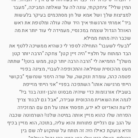
המין שלי?” ציחקקתי, עונה לה על שאלתה המביכה, “מעבר
למציצות שלך ושל אמא של חן מסתכמים בעיקר בלעשות
ביד” אמרתי והרגשתי איך היד שלה עולה ומלטפת את ראש
האוהל הגדול שצמח במכנסיי, מעמידה לי עוד יותר את מה
שכבר היה מתוח ממילא.
“לבעלי לשעבר” התחילה לספר לי כשהיא ממשיכה ללטף את
הבד המתוח על חלציי “היה זיין קטן” צחקה “הרבה יותר קטן
משלך” החמיאה לי “הרבה הרבה יותר קטן, ממש בוטן!” שתתה
מעט מהכוסית שמילאה והתכופפה לעברי, מציגה בפניי
פטמה כהה, עומדת ונוקשה, של שדה הימני שנחשף “בקושי
הייתי מרגישה אותו” השתפכה בפניי “אני הייתי מזייפת
בשבילו אורגזמות כדי שיהיה מבסוט והבן-זונה בגד בי!”
לגמה את השארית מהכוסית שבידה, “אבל גם לבגוד צריך
לדעת והאדיוט לא ידע, תפסתי אותו על חם עם המזכירה
הפרחה שלו כהוא מזיין אותה במיטה שלנו! השרמוטה שכבה
על הגב עם רגליים פתוחות והוא עליה, בתוכה, הוא מזיין בכיף
והיא צועקת כאילו היה זה תותח על שתקוע לה שם בין