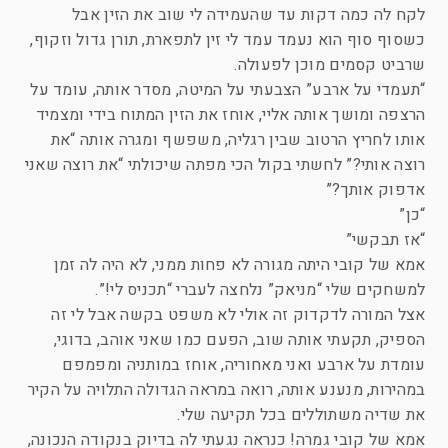
לקח לה כמה דקות עד שהעמידה לי שוב את הזין אבל
כשסוף סוף הוא נעמד עמד לי זין לתפארת, תורן גדול וזקוף,
שרביט קסמים מוכן לפעולה.
“תעמדי על ארבע” הצבעתי על המיטה, מסדר אותה, עומד על
הרצפה ומושך אותה אליי, אוחז את הזין המתוח בידי ומצמיד
אותו לחריץ הרטוב שבין רגליה, משפשף ומגרה אותה “את
רוצה אותי?” לחשתי בקול הכי מפתה שיכולתי “את רוצה שאני
אדפוק אותך?”
“כן”
“אז תבקשי”
אמא של קובי היתה מגורה לא פחות ממני, לא היה לה זמן
למשחקים שלי “מניאק” נלחצה לעברי “תכניס לי!”.
אצל המורה לדקדוק זה אולי לא משפט בקשה אבל לי זה
הספיק, תקעתי אותה שוב, הפעם כמו שאני אוהב, בדוגי,
עומדת על ארבע ואני מאחוריה, אוחז במותניה ומפמפם
במהירות, מנענע אותה, רואה במראה הגדולה התלויה על הקיר
את שדיה משתוללים בכל תקיעה שלי.
אמא של קובי גמרה! כנראה נגעתי לה בדיוק בנקודה הנכונה,