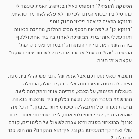
הספקת להוציא?” הוספתי כאילו בנזיפה, האמת שעמד לי
כמו טיל בין יבשתי המוכן לשיגור, לא פלא לאור מה שראיתי,
ודווקא התאים לי איזה פיצוי מפנק נוסף.
“דווקא כן” שלפה את הכסף מכיס החלוק, מחייכת בגאווה
ותוקעת לי אותו בידי, ממשיכה לאחוז בה ביד אחת וללטף
בידה השניה את כף ידי הפתוחה, “הבטחתי ואני מקיימת”
המשיכה “זהו? נרגעת? עכשיו אתה יכול לשתות איתי בשקט”
עקצה אותי חזרה.
חשבתי שאני מתוחכם אבל אמא של קובי עשתה לי בית ספר,
הייתה לה מטרה והיא חתרה אליה, בקצב שלה, התחילה
בשאלות תמימות, על הצבא, מרדימה אותי ומתקדמת ליעד,
מתרשמת מעברי הקרבי, נוגעת בצלקת ביד שהצגתי בגאווה,
מזכרת מכדור של חיזבאללה ששרט אותי בלבנון, “זה כל מה
שהוא הספיק לפני שחיסלתי אותו, לפני שתפרתי אותו בצרור
ארוך” התגאיתי בפניה והיא עברה לשאול על הלימודים, קודם
שלי ואחר כך מתעניינת בקובי, איך הוא מתקדם? מה הוא כבר
יודע לנגן?