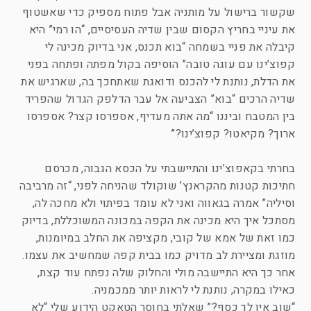
שקשור ברישול על מותניה אבל פתוח מספיק כדי שאשטוף
את עיניי בחריץ הקסום שבין שדיה העסיסיים, “הו רמי” היא
קיבלה את פניי בשמחה “בוא תכנס, אני בדיוק מכינה לי
קפוצ’ינו עם עוגה טובה” הוסיפה בקול מפתה ופתחה בפני
את הדלת, נותנת לי להכנס ודואגת שאתחכך בה, שארגיש את
שדיה הרכים “בוא” הצביעה אל עבר הדלפק הגדול שהפריד
בין המטבח וביננו “מה אתה מעדיף, אספרסו קצר? אספרסו
ארוך? מקיאטו? קפוצ’ינו?”
בחרתי בקאפוצ’ינו והתיישבתי על הכסא הגבוה, מכרסם
חתיכות קטנות מהקראנץ’ שוקולד שהניחה לפני, “זה מרביבה
וסיליה” אמרה בגאווה ואני לא עומד בפיתוי ולא מחכה לה,
מסתכל איך היא מכינה את הקפה במכונה המשוכללת, בדיוק
כמו זאת של אמא של קובי, מקציפה את החלב במיומנות,
מוזגת ומציירת לב מדויק כמו בבית קפה שמחשיב את עצמו.
אחר כך היא התיישבה מולי והחלוק שלה נפתח עוד קצת,
כאילו במקרה, נותנת לי לראות יותר ממכמניה.
“שוב אין לך כסף?” שאלתי בחוסר הטאקט הידוע שלי “לא