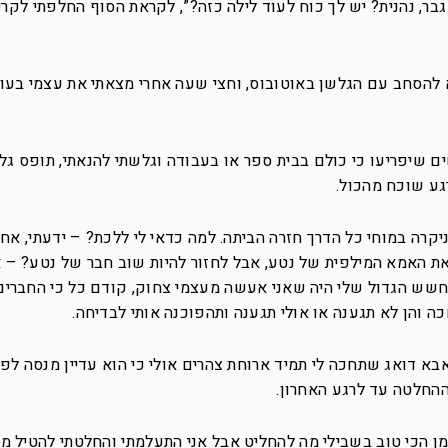
ד גבר, נהנית? יש לך כוח לעוד לילה כזה?”, לקראת הסוף החלפתי לקרי
ולא להסחב עם הגלשן באוטובוס, וחצי שעה אחרי מצאתי את עצמי בע
ים שיפריעו כי כולם בבית ספר או בעבודה וגלשתי להנאתי, תופס גל 
גע שוכח מהכול.
ניקרה במוחי כל הדרך חזרה הביתה. למה כדאי לי ללכת? – ידעתי, אחר
את האמא המילפית של נטע, אבל לחזור להיות שוב חבר של נטע? – 
החשש הגדול שלי היה שאני אעשה מעצמי צחוק, קודם כל כי החברים
ה והן לא תגענה או אולי תגענה ותהפוכנה אותי לבדיחה.
א דואג שתחכה לי תמיד ארוחת צהרים אולי כי הוא עדיין מנסה לפי
ההחלטה עד לרגע האחרון.
מן הכי טוב בשבילי מה להחליט אבל אני התעלמתי והחלטתי להטיל מט