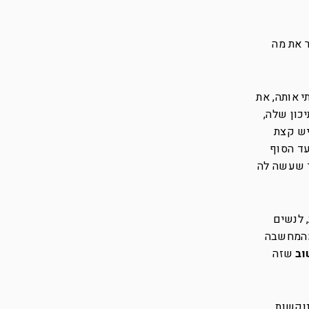
 את מה
י אותה, את
חרי נשף סיום התיכון שלה,
 יש קצת
עד הסוף
ד שעשה לה
 לנשים
 מהמחשבה
וב
שזה
נוקשות