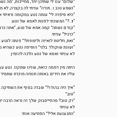
“שלום” ענו לי שתיהן יחד, מחייכות, “מה 
“נשמע טוב ו…תודה” עניתי לה בקצרה, לא מ
“היא סיפרה לי” ענתה נטע במקומה וראיתי 
“
ו
…?” המשכתי לפנות לאמא של נטע.
“קודם נשתה” קמה אמא של נטע, “אתה כרגי
“כרגיל” עניתי.
“ואת, חליטת לואיזה ולימונית?” פנתה לנטע.
“ועוגת שוקולד בלגי” הוסיפה נטע כשהיא מב
לא עניתי ואמא של נטע הלכה להזמין.
היתה מין דממה כזאת, שנינו שתקנו. נטע ע
עליו את הידים באותה תנוחה מוכרת שתמיד 
“איך היה בהודו?” שברה בסוף את השתיקה.
“טוב”
“רק טוב? מהפייסבוק שלך זה נראה הרבה יו
לא עניתי.
“התגעגעת אלי?” הפתיעה אותי.