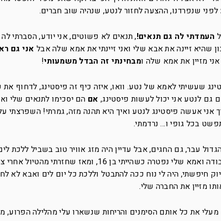
פני שנפרדנו, ההצעה לחזור לנטע, שנהיה שוב חברים.
ל
העמדתי לה גם תנאים!
, תנאים לא פשוטים, אני יודע, הסברתי לה
ון שהיא זיינה את אבא שלי ואני זיינתי את אמא שלה אבל
אני גם רא
אני מזיין את אמא שלה ו
מבחינתי זה הבדל משמעותי
!
טינג שעשיתי לאמא של נטע. וואו, איזה כיף זה פיסטינג, לדחוף את 
 גם לנטע אני יכול לעשות פיסטינג,
אם
הם יסכימו לתנאים שלי ואנ
יך אני אעשה פיסטינג לנטע ואיך היא תהנה מזה, גמרתי! השפרצתי על
תפשט בכל גופי ו… נרדמתי.
ול עבר, גם החגים, אבל עדיין היה מזג אוויר טוב בשביל ללכת לי
גלים. הבית היה ריק, אבא כבר מזמן הלך לעבודה ואמא שלי נפטרה כשהייתי בן 16, ומאז שחז
ק חיפשתי, היה לי נוח ככה להתבטל וללכת כל יום לים ואבא לא לחץ 
תו מזיין את החברה שלי.
מעלי את כל אותם הסימנים והריחות שנשארו עלי מהלילה הפרוע, מ