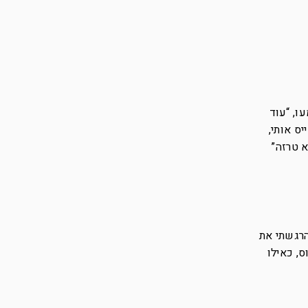
ו, “עוד
ס אותי,
 טרזה”
הרגשתי את
, כאילו