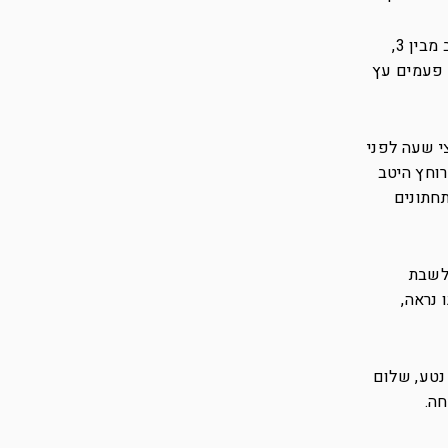
“עץ – הולך, פלי – לא הולך” החלטתי והטלתי, יצא עץ, הולך, אבל עדיין היססתי והחלטתי להטיל שוב מטבע, הטוב מבין 3,
ך ואחרי שלוש פעמים עץ
י שעה לפני
רוחץ היטב
תחתונים
 לשבת
 נראה,
נטע, שלום
ה.