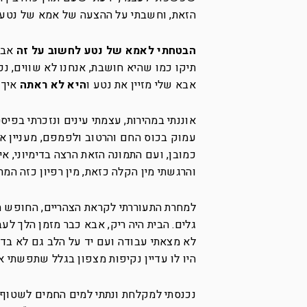
הזאת, וחשבתי על ההצעה של אמא של נטע ל
הבטחתי לאמא של נטע לחשוב על זה
אב
תיקו כמו שהיא חושבת, אנחנו לא שווים, נכ
אבא שלי מזיין את נטע ו
היא לא ראתה
איך 
אוננתי במהירות, עצמתי עינים ונזכרתי בפיס
עמוק בכוס החם והרטוב ולפמפם, מעניין אם
כמובן, ועם התמונה הזאת הרצה בדימיוני, א
והרגשתי מין הקלה כזאת, מין רפיון כזה המ
למחרת התעוררתי לקראת הצהריים, החופש הגד
לא מצאתי עבודה ועם יד על הלב גם לא בדיו
היו לו עדיין נקיפות מצפון בגלל שתפשתי או
נכנסתי למקלחת ונתתי למים החמים לשטוף 