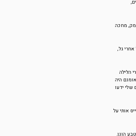
ם,
ומק, מחכה
אחרי גל,
י הלילה
אומנם היה
 שלי ידעו
יס אותי על
בע הוגן.