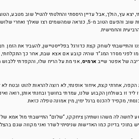
יצא פעמיים עץ ועדיין הססתי, החלטתי לנסות שוב והפעם הטוב מ-5, כנראה שמהשמים רצו שאל
רביעית והחמישית.
 והתיישבתי לשחק קצת כדורגל בפלייסטיישן, להעביר את הזמן. חצ
כמו לפני מסדר המג”ד שהיה קובע אם אצא שבת, אחר כך התקלחתי, 
דיבה של אפטר שייב
ארמיס
, אני מת על הריח שלו, והקפדתי ללבוש 
הקפה, אחרתי קצת, איחור אופנתי, לא רוצה להראות להוט ובטח לא
ו ליד זו בשולחן הקבוע שלנו, עמדתי בחושך ובחנתי אותן, רואה ואינו
סתי, מקפיד להכנס ברגל ימין, מין אמונה טפלה כזאת.
טע לחשה לה משהו ושתיהן ציחקקו, “שלום” התיישבתי מול אמא של 
 בתוכי בדיוק כמו האדישות שניסיתי לשדר ואני מקווה שגם בהצלח