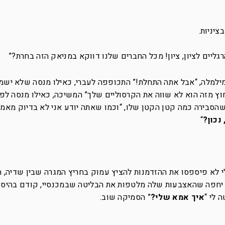
יניות.
ליים לציון, ציון! מכל החברים שלנו דווקא במניאק הזה בחרת?”
 מילמלה, “אבל אתה התחלת!” התכופפה לעברי, כאילו מנסה שלא ישמע
חוץ מזה הוא לא שווה את הקרסוליים שלך” המשיכה, כאילו מנסה לפיי
הסבירה כמה קטן הקטן שלו, “וכמו שאתה יודע אני לא בדיוק מאמא
נכון?
“
י לא פיספסו את ההזדמנות להציץ עמוק בחריץ המגרה שבין שדיה, 
גל יחפה שהאצבעות שלה מלטפות את הבליטה שבמכנסיי, קודם בהיסוס
 לי “
איך אמא שלי?
” הסמיקה שוב.