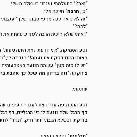
“ואת?” התעלמתי ועניתי בשאלה משלי.
“כן,
הרבה
” חייכה אלי.
“זה לא נראה ככה מהפייסבוק שלך” עקצתי בצ
“למה?”
“ראיתי שלא חיכית הרבה לפני שפתחת את הרג
נטע הסמיקה, “אני יודעת, זאת היתה טעות”
באותו היום דפקת את נעמה!” הזכירה לי, “ו
“יש לו כזה קטן” עשתה תנועה באצבעותיה ש
ציחקקה “
וזה בדיוק מה שכל כך אהבת בי, 
שתקתי.
נטע התכופפה עוד קצת לעברי והעיניים של
כף הרגל שלה נוגעת לי בין הרגליים, כף ר
בודקת, וכשלא הגבתי יותר חזק, “תגיד” לחשה
“
מילפית
” עניתי בקיצור.