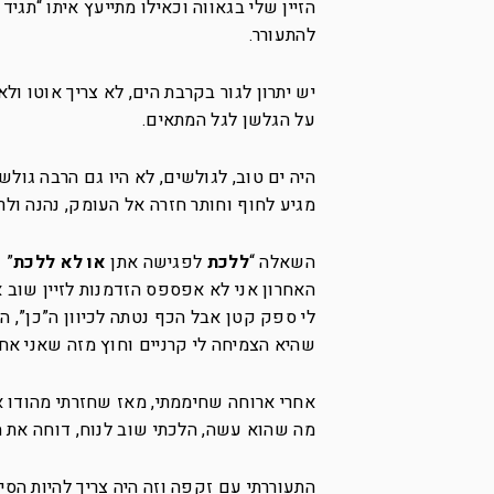
הזיין שלי בגאווה וכאילו מתייעץ איתו “תגי
להתעורר.
יש יתרון לגור בקרבת הים, לא צריך אוטו 
על הגלשן לגל המתאים.
היה ים טוב, לגולשים, לא היו גם הרבה גולש
מגיע לחוף וחותר חזרה אל העומק, נהנה ולר
השאלה “
ללכת
לפגישה אתן
או לא ללכת
” 
האחרון אני לא אפספס הזדמנות לזיין שוב 
לי ספק קטן אבל הכף נטתה לכיוון ה”כן”, 
שהיא הצמיחה לי קרניים וחוץ מזה שאני אחכ
אחרי ארוחה שחיממתי, מאז שחזרתי מהודו אב
מה שהוא עשה, הלכתי שוב לנוח, דוחה את 
התעוררתי עם זקפה וזה היה צריך להיות הסי