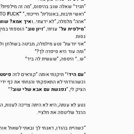
“תגיד” שאלה שוב בהיסוס, “מה זה מילפית
“ראשי תיבות, באנגלית” חייכתי, “
“M
UCK
F
 TO
“אהה” מלמלה, “לא ידעתי…ו
איך אמא? שווה
“
מילפית על
” עניתי, “
זיון טוב
” הוספתי במין
גסות.
“אני יודעת” נטע מילמלה, מביטה בשולחן ולא 
“ומה עוד היא סיפרה לך?”
“ש…” היססה, “שעשית לה ביד”
“
עם היד
!” תיקנתי אותה “קוראים לזה
פיסטי
וכשהורדתי לא התאפקתי והנחתי את כף ידי 
הציק לי, “
נפגשת עם אבא שלי שוב
?”
נטע לא ענתה, היא לא היתה צריכה לענות, המ
הרגל שליטפה את חלציי.
“כשהיית בהודו, דאגתי לך ובאתי לשאול או