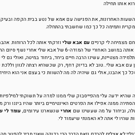
וא אותו תחילה
 השעות האחרונות, את הפגישה עם אמא של נטע בבית הקפה ובעיקר
מקרית ותמימה כל כך כמו שחשבתי בהתחלה.
ם מצמיחה לי קרניים
עם אבא שלי
וזרקתי אותה לכל הרוחות. אהבת
נטע, אני מוכרח להודות, אני הייתי זה שפתח אותה במושב האחורי של המזדה-6 של אבא שלי א
תלמידה מצטיינת, עשינו הרבה חיים ביחד, ביחוד במיטה, ואולי גם לי
ן עם אבא שלי…טוב לא בדיוק דחף, רק שכשהיא רצתה לגוון וללכת 
כך אהבנו, אולי גם שיהיה לה מה להשוות כי בעצם אני הוא היחי
 שהיא ידעה עלי מהפייסבוק שלי ממנו למדה על תשוקתי למילפיות,
סתירה ממנה אפילו את הפרטים האינטימיים ביותר שהיו ביננו ורק
ה, וביחוד על מה שעשינו שם
אחרי
שנשארנו עירומים,
עומד לי ש
ת שהיו לי אתה לא האמנתי שיעמוד לי.
גליי לא אצליח להרדם וזאת הדרך הכי בדוקה שאני מכיר להפטר מה