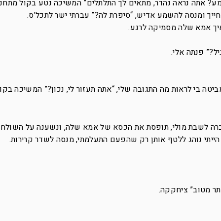
נשמע? אתה נראה נהדר, מתאים לך התלתלים” המשיכה נטע בקול מתחנח
חייך ומנסה להשמע אדיש, “סיפרת לה?” עברתי ישר לתכל’ס.
איך אמא שלה מסמיקה לרגע.
ל?” פנתה אלי.
יטה בי לראות מה התגובה שלי, “אתה תעזור לי, נכון?” המשיכה בקו
ברה לשבת מולי, תופסת את הכסא של אמא שלה, ונשענה על השולחן,
הייתי נוהג ללטף אותן רק שהפעם התעלמתי, מנסה לשדר קרירות.
תר מטוב” ציחקקה.