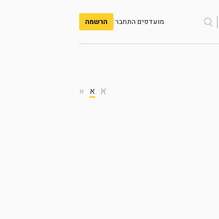
מועדפים
|
התחבר
|
הרשמה
א
א
א