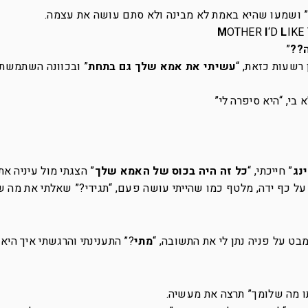
?” ושמעו שהיא באמת לא מבינה ולא סתם עושה את עצמה.
OTHER
I
‘D
L
IKE
??
”
 רשעות כזאת, “
עשיתי את אמא שלך גם בתחת
” ובכוונה השתמשתי
בי, “היא סיפרה לי”
נג
” חייכתי, “
כל זה היה בכוס של האמא שלך
” הצגתי מול עיניה את
על כף ידה, מלטף כמו שהייתי עושה פעם, “תגידי?” שאלתי את מה ש
בט על פניה נתן לי את התשובה, “
מתי
?” התענינתי והרגשתי איך היא
תו מה שלומך” תרצה את מעשיה.