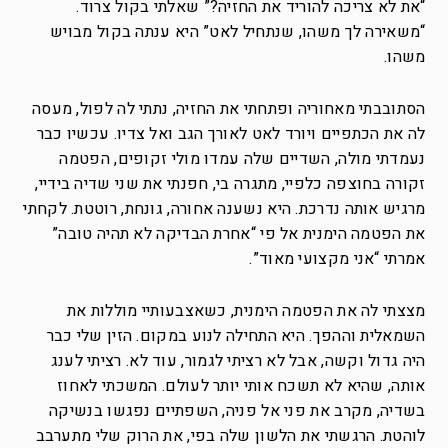
“את לא צריכה להוריד את החזיה?” שאלתי בקול צרוד.
“משאירה לך משהו, שנתחיל לאט” היא ענתה בקול מבויש
משהו.
הסתובבתי מאחוריה ופתחתי את החזיה, נתתי לה לפול, מעסה
לה את הכתפיים ויורד לאט לאורך הגב ואל צדיו. עכשיו כבר
נעמדתי מולה, השדיים שלה עמדו מולי זקופים, הפטמה
זקורה בחוצפה כלפיי, מתגרה בי, חפנתי את שני שדיה בידיי,
מרגיש אותה נדרכת. היא נשענה אחורה, גונחת, רוטטת. לקחתי
את הפטמה הימנית אל פי “אחרת הבדיקה לא תהיה טובה”
אמרתי “אני מקצועי מאוד”.
מצצתי לה את הפטמה הימנית, כשאצבעותיי מוללות את
השמאלית וההפך. היא התחילה לנוע במקום. הזין שלי כבר
היה גדול וקשה, אבל לא רציתי לגמור, עוד לא. רציתי לענג
אותה, שהיא לא תשכח אותי יותר לעולם. המשכתי לאחוז
בשדיה, מקרב את פני אל פניה, השפתיים נפגשו בנשיקה
לוהטת. הרגשתי את הלשון שלה בפי, את הרוק שלי מתערבב