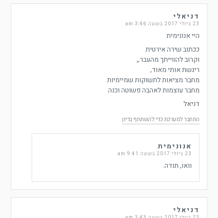
דניאלי
23 ביולי 2017 בשעה 3:46 am
היי אנונימית
ככתוב שירה אירטית
וקרוב להווייתך מהעבר,,
ריגשת אותי מאוד,
מחבר מציאות לתשוקות שמיימיות
מחבר עוצמות לאהבה פשוטה וכנה
דניאל
התחבר למערכת כדי להשתתף בדיון
אנונימית
23 ביולי 2017 בשעה 9:41 am
וואו, תודה.
דניאלי
23 ביולי 2017 בשעה 3:43 am