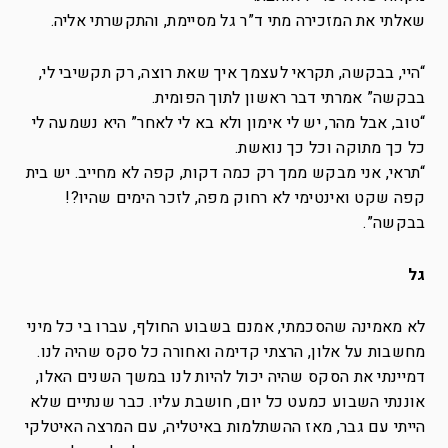
שאלתי את המזכירה מתי ד”ר גל מסיימת, והתקשרתי אליה.
“היי, בבקשה, תקראי לעצמך איך שאת רוצה, רק תקשיבי לי,
בבקשה” אמרתי דבר ראשון לתוך הפומית.
“טוב, אבל מהר, יש לי אימון ולא בא לי לאחר” היא נשמעה לי
כל כך מתוקה וכל כך נואשת.
“תראי, אני מבקש ממך רק כמה דקות, קפה לא מחייב. יש בית
קפה שקט ואינטימי לא רחוק מפה, לזכר הימים שהיו?!
בבקשה”.
גל
לא מאמינה שהסכמתי, אמנם בשבוע החולף, עברו בי כל מיני
מחשבות על אלון, הרצתי קדימה ואחורה כל סקס שהיה לנו.
דמיינתי את הסקס שהיה יכול להיות לנו במשך השנים האלו,
אוננתי השבוע כמעט כל יום, חושבת עליו. כבר שנתיים שלא
הייתי עם גבר, מאז ההשתלמות באיטליה, עם המרצה האיטלקי