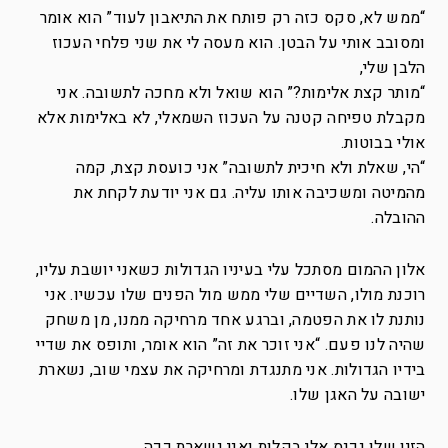
“ממש לא, סקס כזה רק פותח את התיאבון לעוד” הוא אומר
ומסובב אותי על הבטן. הוא מעסה לי את שני פלחי העכוז
הלבן שלי,
“מותר קצת אלימות?” הוא שואל ולא מחכה לתשובה. אני
מקבלת טפיחה קטנה על העכוז השמאלי, לא באלימות אלא
אולי בבוטות.
“הי, שאלת ולא חיכית לתשובה” אני כועסת קצת, קמה
מהמיטה ומשכיבה אותו עליה. גם אני יודעת לקחת את
ההובלה.
אלון ההמום מסתכל עלי בעיניו הגדולות כשאני יושבת עליו,
רוכנת מולו, השדיים שלי ממש מול הפנים שלו עכשיו. אני
נותנת לו את הפטמה, וברגע אחד מרחיקה ממנו, מן משחק
שהיה לנו פעם. “אני זוכר את זה” הוא אומר, ותופס את שדיי
בידיו הגדולות. אני מתנגדת ומרחיקה את עצמי שוב, נשארת
ישובה על האגן שלו.
הזין שלו נכנס אלי בקלות ואני נשארת ככה.