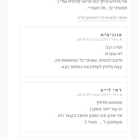
אני מרגיש איתך כמו מראה פנימית שלי (-:
תמשיכי כך , אל תעצרי …
התחבר למערכת כדי להשתתף בדיון
אנונימית
4 ביולי 2017 בשעה 9:32 am
תודה רבה.
לא עוצרת..
חייבת להוסיף, שאחרי כל המחמאות פה,
קצת מלחיץ לשלוח את הסיפור הבא…
דתי לייט
6 ביולי 2017 בשעה 6:29 am
מממממ מלחיץ …
זה עוד יותר מסקרן …
אני אוהב את הסגנון ומחכה בקוצר רוח …
משתוקק ל ….. מאוד (-: