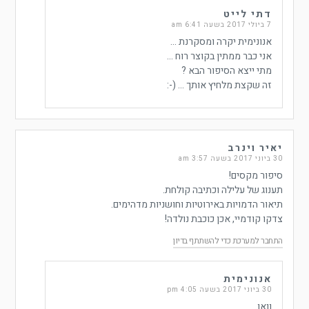
דתי לייט
7 ביולי 2017 בשעה 6:41 am
אנונימית יקרה ומסקרנת …
אני כבר ממתין בקוצר רוח …
מתי ייצא הסיפור הבא ?
זה שקצת מלחיץ אותך … (-:
יאיר וינרב
30 ביוני 2017 בשעה 3:57 am
סיפור מקסים!
תענוג של עלילה וכתיבה קולחת.
תיאור הדמויות באירוטיות וחושניות מדהימים.
צדקו קודמיי, אכן כוכבת נולדה!
התחבר למערכת כדי להשתתף בדיון
אנונימית
30 ביוני 2017 בשעה 4:05 pm
וואו.