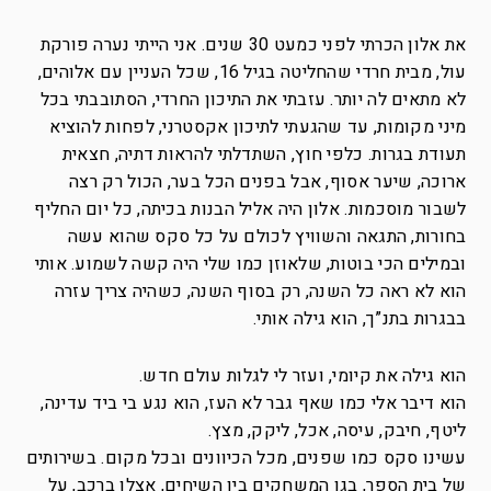
את אלון הכרתי לפני כמעט 30 שנים. אני הייתי נערה פורקת
עול, מבית חרדי שהחליטה בגיל 16, שכל העניין עם אלוהים,
לא מתאים לה יותר. עזבתי את התיכון החרדי, הסתובבתי בכל
מיני מקומות, עד שהגעתי לתיכון אקסטרני, לפחות להוציא
תעודת בגרות. כלפי חוץ, השתדלתי להראות דתיה, חצאית
ארוכה, שיער אסוף, אבל בפנים הכל בער, הכול רק רצה
לשבור מוסכמות. אלון היה אליל הבנות בכיתה, כל יום החליף
בחורות, התגאה והשוויץ לכולם על כל סקס שהוא עשה
ובמילים הכי בוטות, שלאוזן כמו שלי היה קשה לשמוע. אותי
הוא לא ראה כל השנה, רק בסוף השנה, כשהיה צריך עזרה
בבגרות בתנ”ך, הוא גילה אותי.
הוא גילה את קיומי, ועזר לי לגלות עולם חדש.
הוא דיבר אלי כמו שאף גבר לא העז, הוא נגע בי ביד עדינה,
ליטף, חיבק, עיסה, אכל, ליקק, מצץ.
עשינו סקס כמו שפנים, מכל הכיוונים ובכל מקום. בשירותים
של בית הספר, בגן המשחקים בין השיחים, אצלו ברכב, על