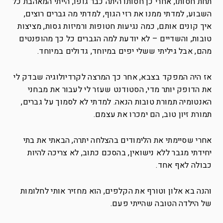
תחת חסותו, אחרי כן חסותו היתה כבר גופו, הייתי המאהבת כל
השבוע, למדתי ממנו את רזי הגוף, למדתי מה גברים רוצים,
איך קונים אותם, כמה נגיעות חטופות ורמיזות גסות, מציצות
טובות, והשדיים – לא יודעת למה הגברים כל כך מהופנטים
מהם, אבל גיליתי ששלי יפים במיוחד, גדולים במיוחד.
אז היה המפקד בצבא, אחר כך המרצה לקרדיולוגיה שבדק לי
את הדופק יותר מדי, הסטודנט שעזר לי לעבור את מבחני
האנטומיה תמורת טובות הנאה. למדתי לא לסמוך על גברים,
תמורת זיון טוב, הם ימכרו את עצמם.
אחרי שסיימתי את הלימודים בהצלחה יתרה, הבאתי את בתי
יחידתי מגבר ללא נישואין, בהסכם כתוב, לא צריכה להיות
כבולה לאף אחד.
והנה בא אלון וטורף את הקלפים, הוא מחזיר אותי לחלומות
של הילדה הטובה שהייתי פעם.