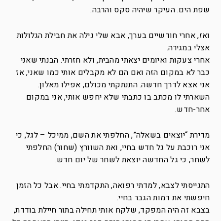
שפת הים. העיקר שיהיה סקס והרבה.
ואז, אחרי חודשיים בערך, אבא שלי גילה את חבילת הגלולות
אצלי במגירה.
אחרי צעקות ואיומים יצאתי מהבית, ולא חזרתי. הבנתי שאני
כבר לא במקום הזה ואם הם לא מקבלים אותי כמו שאני, אז
אני אצא לדרך חדשה. התנתקתי מכולם, אפילו מאלון.
השארתי לו מכתב בו כתבתי שלא יחפש אותי, אני במקום
אחר-חדש.
מדירת “יוצאים בשאלה”, החלפתי את השם, ממיכל – לגל, כי
אני רוכבת על גל חדש בחיי, ואת השוורץ (שחור) החלפתי
לשחר, כי גל החדשה יוצאת לשחר של יום חדש.
התגייסתי לצבא, למדתי רפואה, התקדמתי בחיי. אבל כל הזמן
חיפשתי את דמות הגבר בחיי.
בצבא זה היה המפקד, שלקח אותי תחילה בתור חיילת בודדת,