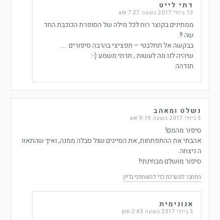
דתי לייט
13 ביולי 2017 בשעה 7:27 am
ממתינים בקוצר רוח לכל מילה של הסופרת הכוכבת החד
שה !!
בבקשה אל תתלבטי – תפציצי בהרבה סיפורים …..
שיהיה לנו מה לעשות , תרתי משמע (-:
תודהה
נשלט ומאהב
5 ביולי 2017 בשעה 9:19 am
סיפור מהמם!
אהבתי את ההתפתחות, את הסייגים שגל סבלה ממנה, ואיך שהתאוו
ה ניצחה.
סיפור מושלם מבחינתי!
התחבר למערכת כדי להשתתף בדיון
אנונימית
5 ביולי 2017 בשעה 2:43 pm