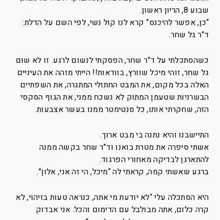
שבוע 8, הריון ראשון.
“כן, אפשר להיכנס” קרא לנו קול נשי, לפי השם על הדלת:
ד”ר גל שחר.
כשהסתכלתי על ד”ר שחר, הפסקתי לנשום לרגע. זו לא שום
גל שחר, זוהי מיכל שוורץ, בוודאות!! הייתי מזהה את העיניים
האלה בכל מקום, את המבט החתולי המתגרה, את השפתיים
הבשרניות שטעמן המתוק לא נשכח ממני, את הגוף הסקסי
הזה, שחקרתי אותו, כל סנטימטר ממנו בעשר אצבעות.
התיישבנו והיא נתנה בי מבט ארוך.
אשתי סיפרה את מטרת בואנו וד”ר שחר בקשה ממנה
להתארגן לבדיקה מאחורי הפרגוד.
ברגע שאשתי קמה, קראתי לה “מיכל, הי זה אני, אלון”.
היא הסתכלה עלי “לא יודעת מי אתה, כנראה טעות בזיהוי, לא
קרה כלום, אתה מבולבל עם הדימום והכל. אני אבדוק