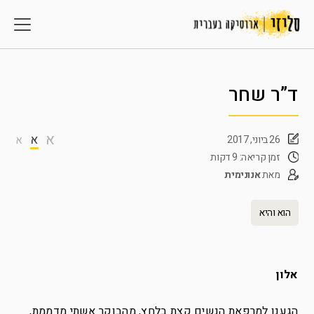
ד”ר שחר
א
א
26 ביוני, 2017
א
זמן קריאה: 9 דקות
מאת
אנונימית
הוא והיא
אלון
הגענו למרפאת הנשים קצת בלחץ, מהבוקר אשתי מדממת,