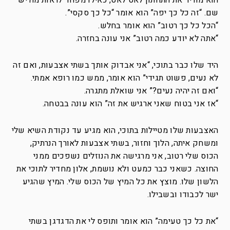
הוא מוריד את התחתון לאט לאט, כאילו מפחד לראות מה יש
שם. “זה כל כך יפה” הוא אומר “כל כך סקסי”.
“הכל כל כך רטוב” הוא אומר בחלש.
“אתה לא יודע כמה רטוב” אני עונה בחזרה.
היד שלו כבר בתוכי, “אני אבדוק אותך בשתי אצבעות, ואם זה
לא נעים, פשוט תגידי” הוא אומר, ממש כמו רופא אמתי.
“ואם זה יהיה נעים?” אני שואלת מתגרה.
“אז אני בטוח שאני ארגיש את זה” הוא עונה בבטחה.
האצבעות שלו מטיילות בתוכי, הוא מגיע עד נקודת השיא שלי
ומשחק איתה, הלוך וחזור, בשתי אצבעות לאורך הנרתיק,
הכוס שלי רטוב, אני מרגישה את הנוזלים נשפכים ממני
החוצה. כשאני כבר כמעט ולא נושמת, אלון מחדיר לתוכי את
הלשון שלו. מוצץ את כל המיץ של הכוס שלי. המיץ שהגיע
ישר לכבודו ובשבילו.
“את כל כך טעימה” הוא אומר ותופס לי את הדגדגן בשתי