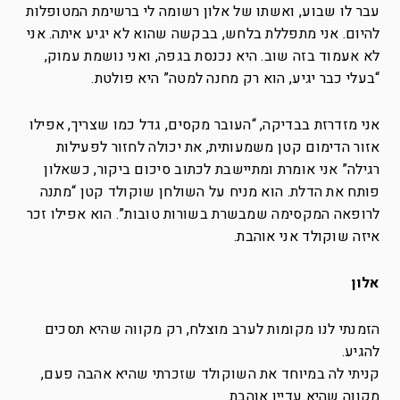
עבר לו שבוע, ואשתו של אלון רשומה לי ברשימת המטופלות
להיום. אני מתפללת בלחש, בבקשה שהוא לא יגיע איתה. אני
לא אעמוד בזה שוב. היא נכנסת בגפה, ואני נושמת עמוק,
“בעלי כבר יגיע, הוא רק מחנה למטה” היא פולטת.
אני מזדרזת בבדיקה, “העובר מקסים, גדל כמו שצריך, אפילו
אזור הדימום קטן משמעותית, את יכולה לחזור לפעילות
רגילה” אני אומרת ומתיישבת לכתוב סיכום ביקור, כשאלון
פותח את הדלת. הוא מניח על השולחן שוקולד קטן “מתנה
לרופאה המקסימה שמבשרת בשורות טובות”. הוא אפילו זכר
איזה שוקולד אני אוהבת.
אלון
הזמנתי לנו מקומות לערב מוצלח, רק מקווה שהיא תסכים
להגיע.
קניתי לה במיוחד את השוקולד שזכרתי שהיא אהבה פעם,
מקווה שהיא עדייו אוהבת.