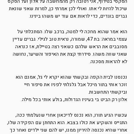
הסקסי בטירוף, אני רטובה רק מהמחשבה על אלון ועל הסקס
שיכול להיות לי אתו. ואולי לכן אמרתי כן, למרות שאני שונאת
גברים בוגדים, כדי לראות אם עוד יש משהו בינינו.
הוא אמר שהוא מחכה לי למטה, ברכב שלו. הסתכלתי על
עצמי במראה: בת 47, שמורה, נראית טוב לגילי. גברים עדיין
מסובבים את הראש שלהם כשאני רצה בטיילת, אז כנראה
שאני שווה משהו. סידרתי קצת את האיפור והשיער, נחושה
לא להראות מסכנה.
נכנסנו לבית הקפה ובקשתי שהוא יקרא לי גל, אמנם הוא
זוכר אותי בתור מיכל אבל גלגלתי לפניו את סיפור חיי
וביקשתי התחשבות.
אלון רק הביט בי בעיניו הגדולות, בולע אותי בכל מילה.
עכשיו הגיע תורו, הוא נכנס לדיכאון אחרי שנעלמתי ככה,
התגייס והשקיע את כולו בצבא. הוא התחתן עם הפקידה שלו,
אחרי שהיא נכנסה להיריון ממנו, יש להם שני ילדים ואחר כך