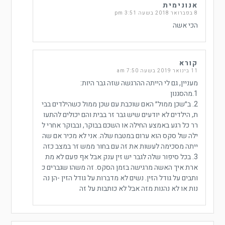
אנונימית
8 בפברואר 2018 בשעה 3:51 pm
הכי אשה
קורא
11 בינואר 2019 בשעה 7:50 am
מעניין, גם לי הייתה ההרגשה שזה גבר היות:
1.מהסגנון
2. ב״שכן ממול״ האם שוכבת עם שכן ממול כשהילדים בבי
ת, הילדים לא יודעים שיש גבר זר בבית והם יכולים להתעו
רר כל רגע באמצע החילה או השכם בבוקר, ובבוקר אחרי ל
ילה של סקס הוא ערום במטבח שלה. אני לא מכיר אם שה
ייתה מסכימה לעשות את זה עם בחור ממש זר במצב כזה
3. בכל סיפור שלה לגבר יש זין ענק אבל אף פעם לא מת
ארת איך האשה מרגישה בזמן הסקס. זה משהו שגברים כ
ותבים על גודל הזין. נשים לא מדברות על גודל הזין -הן נה
נות או לא נהנות מזה אבל לא כותבות על זה