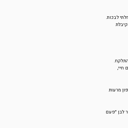
לתי לבכות.
קיבלת
התלקח.
חיי,
ון מרעות
ר לבן ״פעם