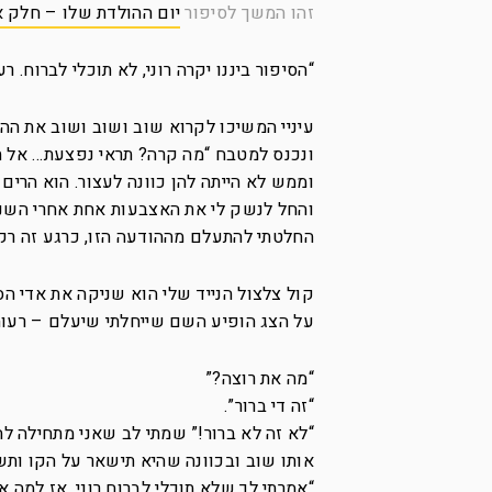
זהו המשך לסיפור
יום ההולדת שלו – חלק א
“הסיפור ביננו יקרה רוני, לא תוכלי לברוח. רע
עיניי המשיכו לקרוא שוב ושוב ושוב את הה
ונכנס למטבח “מה קרה? תראי נפצעת… אל תזו
וממש לא הייתה להן כוונה לעצור. הוא הרים 
והחל לנשק לי את האצבעות אחת אחרי השנייה
החלטתי להתעלם מההודעה הזו, כרגע זה רק א
קול צלצול הנייד שלי הוא שניקה את אדי הס
על הצג הופיע השם שייחלתי שיעלם – רעות
“מה את רוצה?”
“זה די ברור”.
“לא זה לא ברור!” שמתי לב שאני מתחילה להת
אותו שוב ובכוונה שהיא תישאר על הקו ות
“אמרתי לך שלא תוכלי לברוח רוני, אז למה