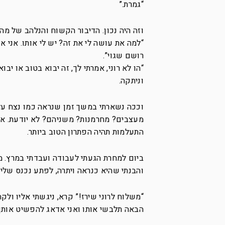
“גמרת.”
וזה היה נכון. הדיבור הקשוח והנלהב של מה
“למה את עושה לי את זה? יש לי אותו. אני א
רושם שגוי”.
“הו לא רוני, אמרתי לך, זה יבוא בטוב או יבוא
וניתקה.
וככה נשארתי במשך זמן שנראה כמו נצח ע
מעצבים? מחרמנות? משניהם? לא יודעת. אבל
התעלמות תהיה הפתרון הטוב ביותר.
ביום למחרת הגעתי לעבודה ועבדתי במרץ. מ
והבנתי שהיא כנראה ויתרה, לפתע נכנס שליח
“משלוח לרוני שירז!” קרא, ניגשתי אליו ול
הבאה תלבשי אותו ואני אדאג להפשיט אותך