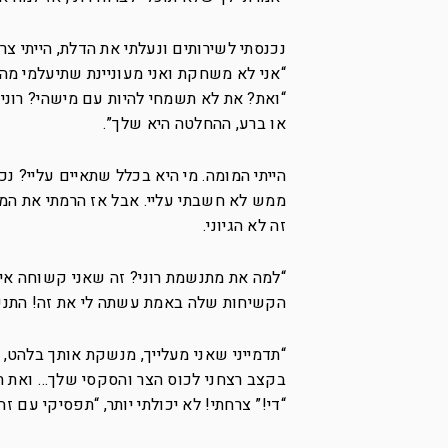
נכנסתי לשירותים ונעלתי את הדלת, הייתי צ
“אני לא משחקת ואני מעוניינת שתיעלמי מה
“ואת? את לא תשמחי להיות עם מישהי? רוני ת
או ברע, ההחלטה היא שלך”.
הייתי המומה. מי היא בכלל שתאיים עליי? נ
ממש לא חשבתי עליי. אבל אז הרמתי את המ
זה לא הגיוני.
“למה את מתנשמת רוני? זה שאני קשוחה אי
הקשיחות שלה באמת עשתה לי את זה! התנשמ
“תדמייני שאני מעלייך, מנשקת אותך בלהט
בקצב רצחני לכוס הצר והסקסי שלך… ואת תג
“די!” צרחתי! לא יכולתי יותר, “תפסיקי עם זה