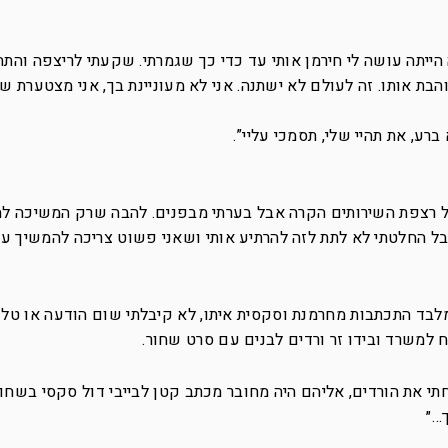
 הייתה עושה לי חירמן אותי עד כדי כך שגמרתי. שקעתי לריצפה והתח
והבת אותו. זה לעולם לא ישתנה. אני לא מעוניינת בך, אני מצטערת ש
 ברע, את תהיי שלי, תסמכי עליי”.
ל רצפת השירותים הקרה אבל בערתי מבפנים. להבה שרק המשיכה ל
 החלטתי לא לתת לזה להרתיע אותי ושאני פשוט צריכה להמשיך עם 
לבד התכתבות מחרמנת וסקסית איתו, לא קיבלתי שום הודעה או טלפ
 למשרד ובידו זר ורדים לבנים עם סרט שחור.
קחתי את הורדים, אליהם היה מחובר מכתב קטן לבייבי דול סקסי בשחו
…״