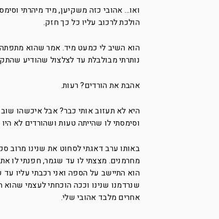
ואו… אהובי כזה משקיען, מיד מיהרתי וסימס
הולכת לרכוב עליו כל כך חזק.
הוא השיב לי כמעט מיד. אמר שהוא מתפתה
נותרתי מבולבלת עד לצלצול שהודיע שהתקב
אהבת את הורדים? רעות.
היא לא תעזוב אותי כבר? אבל איכשהו שוב 
וסימסתי לו שהייתה טעות ושהורדים לא היו 
באותו ערב דאגתי לסחוט את שנינו מרוב סק
מחרמנים. מצצתי לו עד שגמר, חפנתי לו את
הוא התיישב על הספה ואני רכבתי עליו עד 
שנרדמנו שנינו וככה הוכחתי לעצמי שהוא 
אחרים מלבד אהובי שלי.