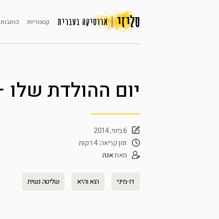
קטגוריות
כותבות 
יום ההולדת שלו –
6 ביוני, 2014
זמן קריאה: 4 דקות
מאת
אנה
דו-מיני
הוא והיא
שליטה נשית