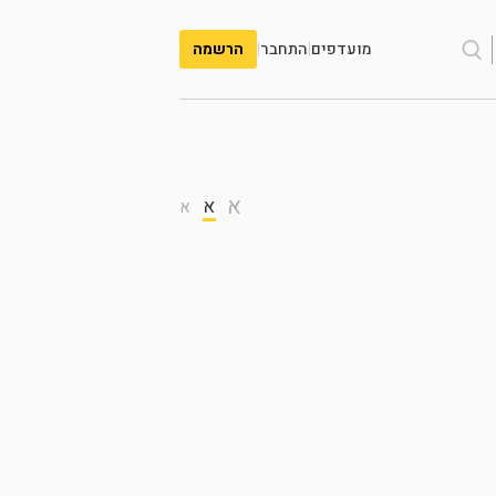
מועדפים
|
התחבר
|
הרשמה
א
א
א