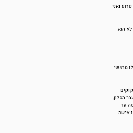
פרוע ואני
א הוא.
לו מראשי
קוקים
ר הסלון,
טה עד
ו אישה