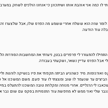
תי לו כמה אני אוהבת אותו ושיתכונן כי אנחנו הולכים לשחק במערב 
 לומר שזה הוא ששלח אחרי ששמע מה הפרס שלו, אבל שלצערו זה ל
לה עוד הודעה.
התחילו להתעורר לי פרפרים בבטן, ניערתי את המחשבות הסוררות הל
לי אבל הפרס עדיין נשאר, ושקעתי בעבודה.
ס ואורגזמות. מיד כשהגיע הביתה תקפתי את פיו בנשיקה לוהטת ולי
 הביצים עד שנעמד לו שוב ומצצתי לו עוד פעם. משם המשכנו אל עב
שכאבו לי הרגליים. אחרי מנוחה ומקלחת טובה המשכנו להתעלס במי
הגבר שלי ואני ממש לא מחפשת עוד התנסויות בסקס עם שום גבר א