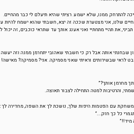
ריכה להתרחק ממנו, שלא ישמע. רציתי שהיא תיעלם לי כבר מהחיים.
חיים שלנו, אני מצטערת שככה זה יצא, חשבתי שהוא ישמח להיות ע
ביני, את תהיי מתחתיי ואני אענג אותך עד שתראי כוכבים, זה יכול ל
כון שבחנתי אותה אבל רק כי חשבתי שאהובי יתחרמן ממנה וזה יעשה ל
בט לראי שבשירותים וראיתי שאני מסמיקה. אני? מסמיקה? מאישה! 
תך מחרמן אותך?”
תי, והרטיבות למטה התחילה לצבור תאוצה..
, משחקת עם הפטמות היפות שלך, נושכת לך את השפה, מחדירה לך 
מרי כל כך חזק….”
 מיד!!”