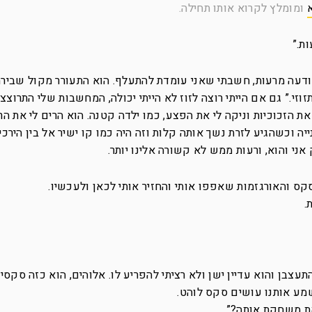
ומומלץ לקרוא אותו תחילה.
ות.”
ודעה מרעות, חשבתי שאני עומדת להתעלף. הוא התעורר מקול שבירת
זי.” גם אם הייתי רוצה לזוז לא הייתי יכולה, המחשבות שלי התרוצצ
את הזכוכיות וניקה לי את הפצע, כמו ילדה קטנה. הוא הרים לי את ה
 וכשהגיע לזרת נשך אותה קלות וזה היה כמו קו ישיר אל בין הירכיי
ני והוא, ורעות ממש לא קשורה אלינו יותר.
קס והאורגזמות שאפפו אותי והחזיר אותי לכאן ולעכשיו.
.
עצבן והוא עדיין ישן ולא רציתי להפריע לו. אלוהים, הוא כזה סקסי
שמע אותנו עושים סקס לוהט.
 את משחקת אותה?”