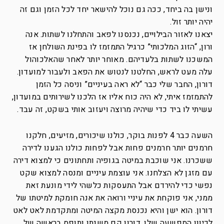
ונישן בה ביחד, ככה גם נוכל להישאר יחד לכל הזמן וגם זה
יהיה יותר זול.
יצאנו לאזור הבילויים, נכנסנו לפאב והתחלנו לשתות. אנה
ורון, “הזוג המלכותי” כרגיל התמזמז לו בפינת השולחן אז
המשכנו לשתות בלעדיהם. מאוחר יותר לאחר שהאלכוהול
עלה מעט לראש, החלטנו לנטוש את הפאב ולעבור למועדון.
דורון, החבר שלי כבר “לא ראה בעיניים” וניסה כל הזמן
להתמזמז איתי, לא היה כוח אליו אז הלכנו לשירותים במועדון,
עשיתי לו ביד כדי שיהיה מרוצה ויעזוב אותי בשקט, זה עבד.
השעה כבר 4 לפנות בוקר, כולנו שיכורים, מזיעים, חלקנו
חרמנים יותר חרמנים פחות אבל לפחות כולנו הגענו לדירה
ששכרנו. אני שוכבת במיטה בגופיה ותחתונים כי למצוא דירה
עם מזגן לא הצלחנו. אני עוצמת עיניים ומנסה למצוא שקט
נפשי כדי להירדם אבל התעסקות כלשהי לידי מונעת זאת
ממני, אני פוקחת את עיניי ורואה את אנה חומקת למיטתו של
דורון. הוא ישן והיא נכנסת מקצה המיטה ומתקדמת לאט לאט
לכיוון המפשעה שלו. דורון קם משנתו ותופס בראשה של