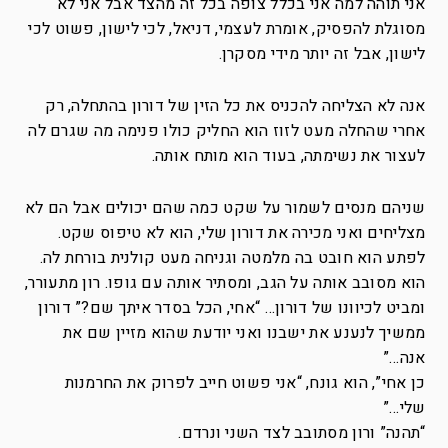
אני תוהה למה אני בכלל צופה בכל זה מהצד אבל אני לא
מסוגלת להפסיק, אומרת לעצמי, דניאל, לכי לישון, פשוט לכי
לישון, אבל זה יותר מידי מסקרן.
אנה לא הצליחה להכניס את כל הזין של דורון בהתחלה, רק
אחרי שהחלה מעט לזוז הוא החליק כולו פנימה מה שגרם לה
לעצור את נשימתה, בעוד הוא מותח אותה.
שניהם מנסים לשמור על שקט כמה שהם יכולים אבל הם לא
מצליחים ואני מכירה את דורון שלי, הוא לא טיפוס שקט.
לפתע הוא חובט בה מלמטה וגניחה מעט קולנית בורחת לה.
הוא מסובב אותה על הגב, ומסתיר אותה עם גופו. רון מתעורר,
ומביט לכיוונו של דורון… “אחי, הכל בסדר איתך שם?” דורון
ממשיך לנענע את ישבנו ואני יודעת שהוא מזיין שם את
אנה…”
כן אחי”, הוא גונח, “אני פשוט חייב לפרוק את החרמנות
שלי…”
“תהנה” ורון מסתובב לצד השני ונרדם.