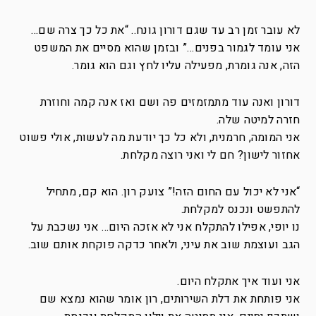
לא עובר זמן רב עד שגם דורון גונח.. “את כל כך צרה שם…
אני עומד לגמור בפנים…” ובזמן שהוא מסיים את המשפט
הזה, אנה גומרת, מפעילה עליו לחץ וגם הוא גומר.
דורון ואנה עוד מתמזמזים פה ושם ואז אנה קמה וחוזרת
חזרה למיטה שלה.
אני המומה, חרמנית, ולא כל כך יודעת מה לעשות, אולי פשוט
אחזור לישון? חם לי ואני רוצה מקלחת.
“אני לא יכול עם החום הזה!” צועק רון. הוא קם, מתחיל
להתפשט ונכנס למקלחת.
נו יופי, אפילו להתקלח אני לא אזכה היום… אני נשכבת על
הגב ועוצמת שוב את עיני, ולאחר כדקה פוקחת אותם שוב.
אני ועוד איך אתקלח היום.
אני פותחת את דלת השירותים, רון אומר שהוא נמצא שם