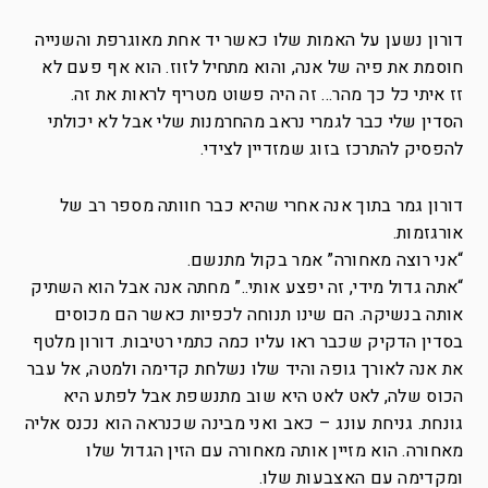
דורון נשען על האמות שלו כאשר יד אחת מאוגרפת והשנייה
חוסמת את פיה של אנה, והוא מתחיל לזוז. הוא אף פעם לא
זז איתי כל כך מהר… זה היה פשוט מטריף לראות את זה.
הסדין שלי כבר לגמרי נראב מהחרמנות שלי אבל לא יכולתי
להפסיק להתרכז בזוג שמזדיין לצידי.
דורון גמר בתוך אנה אחרי שהיא כבר חוותה מספר רב של
אורגזמות.
“אני רוצה מאחורה” אמר בקול מתנשם.
“אתה גדול מידי, זה יפצע אותי..” מחתה אנה אבל הוא השתיק
אותה בנשיקה. הם שינו תנוחה לכפיות כאשר הם מכוסים
בסדין הדקיק שכבר ראו עליו כמה כתמי רטיבות. דורון מלטף
את אנה לאורך גופה והיד שלו נשלחת קדימה ולמטה, אל עבר
הכוס שלה, לאט לאט היא שוב מתנשפת אבל לפתע היא
גונחת. גניחת עונג – כאב ואני מבינה שכנראה הוא נכנס אליה
מאחורה. הוא מזיין אותה מאחורה עם הזין הגדול שלו
ומקדימה עם האצבעות שלו.