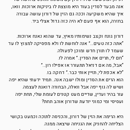
אנה מבעד לסדין בעוד היא מוצצת לו ביניקות ארוכות. וואו,
איך שהיא משקיעה וככה גם הזין של דורון עושה עבורה
בחזרה, הוא אף פעם לא היה כזה גדול אצלי ביד.
דורון גונח וקצב נשימותיו מאיץ, עד שהוא נאנח ארוכות.
“אתה כזה טעים…” אנה לוחשת לו ולא מפסיקה למצוץ לו עד
שעמד לו תורן חדש ומוכן לפעולה.
“חם לי, תרים את הסדין..” אמרה לו.
“אבל, מה אם דניאל תתעורר או אפילו רון…”
“לא אכפת לי, תזיין אותי כבר..” דחקה בו.
הוא הרים את הסדין ומולו ישבה אנה.. תמיד ידעתי שהיא יפה
ושיש לה גוף יפה אבל וואלה, הבחורה דואגת לעצמה.
עור בהיר ועדין, שדיים מעט קטנים לעומת שלי, תחת יפה
ועסיסי ומי כמוני יודעת שדורון אוהב תחת?
היא הרימה את הזין של דורון, והכניסה לתוכה וכמעט בקושי
הצליחה להחניק את הגניחה שיצאה ממנה.