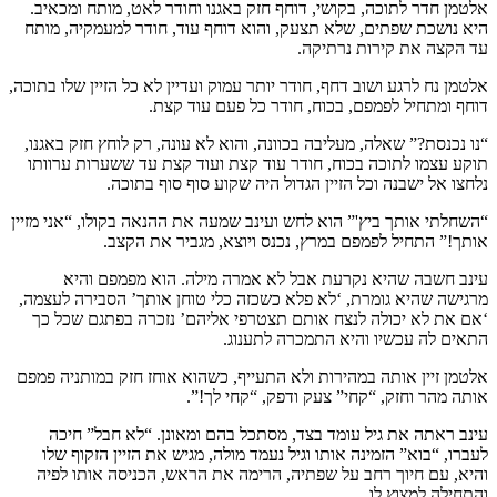
אלטמן חדר לתוכה, בקושי, דוחף חזק באגנו וחודר לאט, מותח ומכאיב.
היא נושכת שפתים, שלא תצעק, והוא דוחף עוד, חודר למעמקיה, מותח
עד הקצה את קירות נרתיקה.
אלטמן נח לרגע ושוב דחף, חודר יותר עמוק ועדיין לא כל הזיין שלו בתוכה,
דוחף ומתחיל לפמפם, בכוח, חודר כל פעם עוד קצת.
“נו נכנסת?” שאלה, מעליבה בכוונה, והוא לא עונה, רק לוחץ חזק באגנו,
תוקע עצמו לתוכה בכוח, חודר עוד קצת ועוד קצת עד ששערות ערוותו
נלחצו אל ישבנה וכל הזיין הגדול היה שקוע סוף סוף בתוכה.
“השחלתי אותך ביץ'” הוא לחש ועינב שמעה את ההנאה בקולו, “אני מזיין
אותך!” התחיל לפמפם במרץ, נכנס ויוצא, מגביר את הקצב.
עינב חשבה שהיא נקרעת אבל לא אמרה מילה. הוא מפמפם והיא
מרגישה שהיא גומרת, ‘לא פלא כשכזה כלי טוחן אותך’ הסבירה לעצמה,
‘אם את לא יכולה לנצח אותם תצטרפי אליהם’ נזכרה בפתגם שכל כך
התאים לה עכשיו והיא התמכרה לתענוג.
אלטמן זיין אותה במהירות ולא התעייף, כשהוא אוחז חזק במותניה פמפם
אותה מהר וחזק, “קחי” צעק ודפק, “קחי לך!”.
עינב ראתה את גיל עומד בצד, מסתכל בהם ומאונן. “לא חבל” חיכה
לעברו, “בוא” הזמינה אותו וגיל נעמד מולה, מגיש את הזיין הזקוף שלו
והיא, עם חיוך רחב על שפתיה, הרימה את הראש, הכניסה אותו לפיה
והתחילה למצוץ לו.