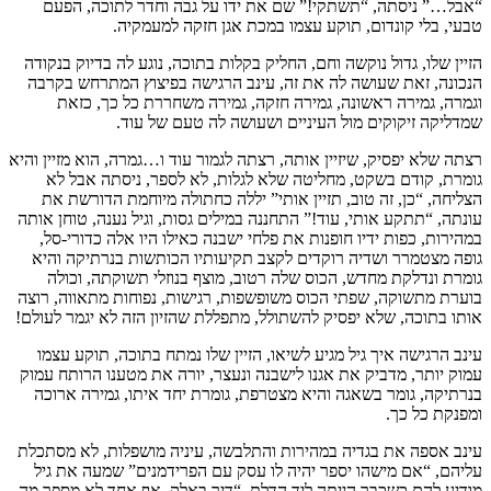
“אבל…” ניסתה,
“תשתקי!” שם את ידו על גבה וחדר לתוכה, הפעם
טבעי, בלי קונדום, תוקע עצמו במכת אגן חזקה למעמקיה.
הזיין שלו, גדול נוקשה וחם, החליק בקלות בתוכה, נוגע לה בדיוק בנקודה
הנכונה, זאת שעושה לה את זה, עינב הרגישה בפיצוץ המתרחש בקרבה
וגמרה, גמירה ראשונה, גמירה חזקה, גמירה משחררת כל כך, כזאת
שמדליקה זיקוקים מול העיניים ושעושה לה טעם של עוד.
רצתה שלא יפסיק, שיזיין אותה, רצתה לגמור עוד ו…גמרה, הוא מזיין והיא
גומרת, קודם בשקט, מחליטה שלא לגלות, לא לספר, ניסתה אבל לא
הצליחה, “כן, זה טוב, תזיין אותי” יללה כחתולה מיוחמת הדורשת את
עונתה, “תתקע אותי, עוד!” התחננה במילים גסות, וגיל נענה, טוחן אותה
במהירות, כפות ידיו חופנות את פלחי ישבנה כאילו היו אלה כדורי-סל,
גופה מצטמרר ושדיה רוקדים לקצב תקיעותיו הכותשות בנרתיקה והיא
גומרת ונדלקת מחדש, הכוס שלה רטוב, מוצף בנוזלי תשוקתה, וכולה
בוערת מתשוקה, שפתי הכוס משופשפות, רגישות, נפוחות מתאווה, רוצה
אותו בתוכה, שלא יפסיק להשתולל, מתפללת שהזיון הזה לא יגמר לעולם!
עינב הרגישה איך גיל מגיע לשיאו, הזיין שלו נמתח בתוכה, תוקע עצמו
עמוק יותר, מדביק את אגנו לישבנה ונעצר, יורה את מטענו הרותח עמוק
בנרתיקה, גומר בשאגה והיא מצטרפת, גומרת יחד איתו, גמירה ארוכה
ומפנקת כל כך.
עינב אספה את בגדיה במהירות והתלבשה, עיניה מושפלות, לא מסתכלת
עליהם, “אם מישהו יספר יהיה לו עסק עם הפרידמנים” שמעה את גיל
מודיע להם כשכבר הייתה ליד הדלת, “דיר באלק, אף אחד לא מספר מה