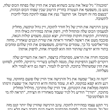
“מוכנה?” גיל שאל את עינב כשהוא מציב את הזיין שלו בפתח הכוס שלה,
נוגע בו, משפשף את העטרה בחריץ הרטוב שבין שפתי הכוס הכהות,
“בעצם מה זה חשוב? אני תוקע!” נעץ את עצמו לתוכה מבלי לחכות
לתשובה.
עינב הרגישה את הזיין של גיל חודר לתוכה, זיין גדול ונוקשה, מחליק
למעמקי הכוס שלה ומתחיל לזיין, דופק אותה במהירות כאילו היה
בתחרות, תקיעות חזקות ומהירות, יוצא ונכנס, משמיע קולות הנאה,
סובבה מעט את ראשה לאחור וראתה את שורת הבנים שאחריו, מחזה
סוריאליסטי כל כך, עומדים עירומים, משפשפים את הזין שלהם ומחכים
בתור והיא יודעת שהתור הזה הוא למטרה אחת, לדפוק אותה!
סובבה חזרה את הראש, מסתכלת ברצפה, רואה את השדיים שלה
רוקדים לקצב הדפיקות שלו, מנסה לשלוט בשרירי נרתיקה, ללחוץ, לסחוט
את הזין שמשתולל בתוכה, לגרום לו לגמור, רוצה גם היא לגמור ולא
מצליחה.
“הנה זה בא!” שמעה את גיל והרגישה איך הזיין שלו פועם בחוזקה, עוד
רגע והוא קפא במקומו, לא זז, עומד מתוח והיא הרגישה איך שפעת זרמתו
החמה ממלאת את הקונדום, איך הזיין שלו מתרכך, מדלדל ומחליק
מתוכה. “תורך” הודיע גיל לניר שעמד מאחוריו וזז הצידה, “תראה לה מי
זה הפלדמנים!”
ניר תקע עצמו במהירות לתוכה. עינב הרגישה שהזיין שלו יותר קטן מזה
של גיל, משווה בינם, לפחות מהבחינה הזאת דנית בחרה באח הלא נכון