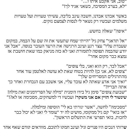
“טוב, אני אקבע איתו ו…”
“לא, בערב המסיבה, כשאני אגיד לך!”
באשר אבדנו אבדנו, חשבה עינב בליבה, עשיתי טעויות ועל טעויות
משלמים ועכשיו רק נשאר לי לנסות לצמצם נזקים.
“איפה” שאלה בחשש.
“אל תדאגי” צחק גיל “הייתי שמח שתעשי את זה שם על הבמה, במקום
שעבדת עליו” עצר רגע ועינב הרגישה את הרעד העובר בגופה, “אבל אני
יודע שהבמה תפוסה לתזמורת ואני לא כזה מניאק כמו שאת חושבת אז
נמצא כבר מקום אחר”
“אבל לבד, רק הוא ואני, בלי צופים”
“צופים לא, אני כן! להיות בטוח שאת לא עושה לאלטמן עוד אחד
מהתרגילים המסריחים שלך”
“ואיך אני אדע שאתה לא עובד עליי, אני אשכב עם הנבחרת ואחר כך
אתה תבריז?”
“שבועת צופים” סימן גיל בידו הימנית “מילה של הפרידמנים זאת מילה!
שינשור לי הזיין אם אני משקר
! ועכשיו די למשחקים, מסכימה או לא?!”
“מסכימה” לחשה, “אשר יגורתי בא לי” הוסיפה ומילמלה.
“אז בואי” קם גיל ממקומו, מושיט לה יד “עומד לי ואני לא יכול כבר
לחכות, בואי תפרעי את התשלום הראשון”.
ש
רותי הנכים היו פנויים וגיל ועינב חמקו לתוכם, מוודאים קודם שאף אחד