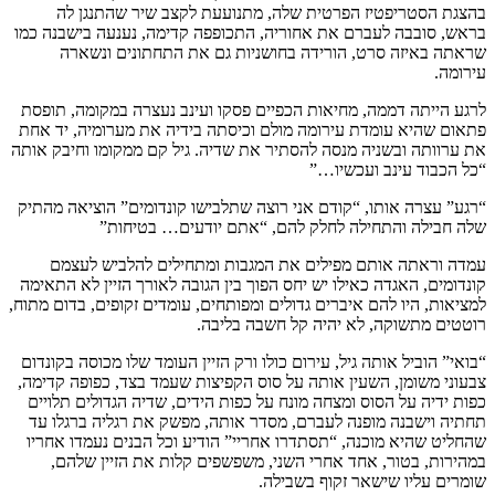
בהצגת הסטריפטיז הפרטית שלה, מתנועעת לקצב שיר שהתנגן לה
בראש, סובבה לעברם את אחוריה, התכופפה קדימה, נענעה בישבנה כמו
שראתה באיזה סרט, הורידה בחושניות גם את התחתונים ונשארה
עירומה.
לרגע הייתה דממה, מחיאות הכפיים פסקו ועינב נעצרה במקומה, תופסת
פתאום שהיא עומדת עירומה מולם וכיסתה בידיה את מערומיה, יד אחת
את ערוותה ובשניה מנסה להסתיר את שדיה. גיל קם ממקומו וחיבק אותה
“כל הכבוד עינב ועכשיו…”
“רגע” עצרה אותו, “קודם אני רוצה שתלבישו קונדומים” הוציאה מהתיק
שלה חבילה והתחילה לחלק להם, “אתם יודעים… בטיחות”
עמדה וראתה אותם מפילים את המגבות ומתחילים להלביש לעצמם
קונדומים, האגדה כאילו יש יחס הפוך בין הגובה לאורך הזיין לא התאימה
למציאות, היו להם איברים גדולים ומפותחים, עומדים זקופים, בדום מתוח,
רוטטים מתשוקה, לא יהיה קל חשבה בליבה.
“בואי” הוביל אותה גיל, עירום כולו ורק הזיין העומד שלו מכוסה בקונדום
צבעוני משומן, השעין אותה על סוס הקפיצות שעמד בצד, כפופה קדימה,
כפות ידיה על הסוס ומצחה מונח על כפות הידים, שדיה הגדולים תלויים
תחתיה וישבנה מופנה לעברם, מסדר אותה, מפשק את רגליה ברגלו עד
שהחליט שהיא מוכנה, “תסתדרו אחריי” הודיע וכל הבנים נעמדו אחריו
במהירות, בטור, אחד אחרי השני, משפשפים קלות את הזיין שלהם,
שומרים עליו שישאר זקוף בשבילה.