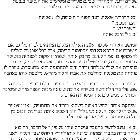
שכולם ידעו, והמהדרין שבינם מגדילים ומסיימים את הנסיעה בגבעת
האהבה, בחורשת המזמוזים הידועה, מחכים לזריחה.
“כל הדרך?” שאלה, “עד הסוף?” הוסיפה, לא מאמינה.
“אם תסכימי”
“חשבתי ש..”
“בואי” חיבק אותה.
ה
מושב האחורי של פז’ו 206 היא לא המקום המתאים לכדורסלן גם אם
מושכים את הכסא הקדמי מקסימום קדימה, אבל בכל אופן גיל הצליח
להצטופף בו, צמוד לעינב, מחבק אותה, שפתיו נושקות לשפתיה בנשיקה
צרפתית רטובה, ידיו מטיילות על חמוקי גופה, חושף את שדיה, מרים
בזהירות את שולי שמלתה ודוחף ידים לתחתוניה והיא מתמסרת, עוזרת לו,
פותחת את מכנסיו ומחלצת את אברו הזקור מחדש, מלטפת אותו באהבה.
בפינות החורשה חנו מכוניות נוספות, מתנועעות, כולם יודעים מה קורה
שם, עלו ביחד לחורשה בשיירה ארוכה שיצאה מבית הספר מיד שהמסיבה
הסתימה, ממשיכים את המסורת הארוכה.
“שיחקת אותה” לחש באוזנה כשהוא מוריד את תחתוניה, “אני מצטער
שעשיתי לך את זה, לא מגיע לך” הוא השכיב אותה בעדינות ונכנס בין
רגליה, מתפתל בקושי, מכופף את רגליו.
“בוא” עינב לחשה בתגובה ונישקה אותו על פיו, “אל תדבר, רק בוא”
אחזה בידה באברו המתוח וכיוונה אותו לחריץ הלוהט שבין רגליה, “אני
רוצה אותך, רוצה עכשיו… אהה!” גנחה בתשוקה כשחדר לתוכה, “כן,