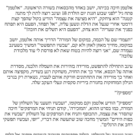
אלטמן חיכה בכיתה, יושב באחד מהכסאות בשורה הראשונה. “אלטמן”
פתח גיל “לפני שבוע חגגת יום הולדת 18 ועינב רוצה לתת לך מתנה
קטנה” הוא ציחקק, “היא מציעה את עצמה” הודיע בקול שהפך קצת
דרמטי אחרי שנעל את הדלת ונשען עליה, “אל תפחד, הפעם היא תפתח
בפניך את שעריה” הוא צחק, “הפעם היא תשלים את חובה!”
“תעמדי שם על הבמה, במקום של המורה” הדריך אותה אלטמן, יושב
במקומו, מחייך מאוזן לאוזן ולא קם, “עכשיו תתפשטי” המשיך כשעינב
נעמדה שם, “אני רוצה להיות בטוח שאת לא פורסת לי עוד מלכודת
עלובה”
עינב התחילה להתפשט, מורידה בזהירות את השמלה הלבנה, מסדרת
אותה על הכסא, אחר כך את החזיה, משחקת רגע בשדיה, מקפיצה אותם
ואחר כך מורידה את התחתונים וזורקת אותם לעברו, נשארת רק בגרבי
הנילון המוחזקות בחגורת ביריות סקסית ונעלי העקב שלה.
“מספיק?”
“מספיק” הודיע אלטמן וקם ממקומו, “ועכשיו תשעני על השולחן של
המורה, כמו בסרט ההוא, ‘המזכירה’, קודם תניחי את המרפקים” חיכה
שתסדר את עצמה, תתכופף ותניח את המרפקים על השולחן “עכשיו את
כפות הידים” המשיך מחכה שוב שתעשה את דבריו, “יופי, ועכשיו תפשקי
רחב את הרגלים”.
עינב נשענה על השולחן, רגליה מפושקות וישבנה העירום מופנה אל הלוח,