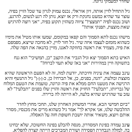
שחדר למעמקי גרונה.
גיל התחיל לזיין אותה, זיון אוראלי, נכנס עמוק לגרון עד שכל הזיין בפיה,
עוצר עד שהיא כמעט נחנקת ורק אז יוצא, נותן לה רגע לנשום, להרגע,
ושוב נכנס לפיה “תמצצי!” ציווה כשהזין תקוע בפיה, “אני רוצה להרגיש
שאת מוצצת, תפנקי אותו!”
מישהו נכנס לתא הסמוך והם קפאו במקומם, שמעו אותו מטיל את מימיו
כשהוא מזמזם לעצמו איזה שיר. גיל חזר לזיין, לא מחכה שייצא, מפמפם
את פיה, מצמיד את ראשה בחוזקה לאגנו, מזיין בהנאה את הפה שלה.
האיש בתא הסמוך יצא וגיל הגביר את הקצב “כן, תמשיכי” הוא גנח
בתשוקה וזיין במהירות “אני בא! שלא תעזי לברוח!”
עינב עצמה את עיניה וחיכתה, יודעת למה, זה לא הפעם הראשונה שהיא
מוצצת ובולעת, “הנה, בפנים, כן, אל תברחי! כן, כ-ן-ן-ן” גיל התנשף והיא
הרגישה את מטענו החם ממלא את פיה וגרונה, טועמת את הטעם המלוח
של גבריותו, “תבלעי!” החזיק את ראשה והזיין שלו בפנים “תבלעי!” לא
עזב עד שהרגיש שהיא בלעה, לא הייתה לה ברירה.
“ביום חמישי הבא, אחרי המשחק האחרון שלנו, תחכי מחוץ לחדר
ההלבשה שלנו, אני אקרא לך” אמר גיל כשהוא מרים את מכנסיו, מסדר
אותם ויוצא, משאיר אותה יושבת חשופת חזה על האסלה.
ע
ינב עמדה בפינת המסדרון, מנסה להבלע בפינה החשוכה, שלא יבחינו
בה. למזלה הנבחרת הפסידה ושורת המברכים הייתה קצרה להפליא,