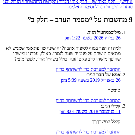
אודישן – חלק ב
אודישן – חלק א
חזי הגדול והקלטת הלוהטת
חזי הגדול ובני
סוחר הדגים
חזי הגדול וסימה האלמנה
9 מחשבות על “
מסמר הערב – חלק ב
”
מיליככמחעיל
הגיב:
26 במרץ 2026 בשעה 1:22 pm
למה זה הפך בסוף לסיפור אהבה? זה שינוי טון פתאומי שממש לא
מתאים ומשחק על פנטזיה שונה לגמרי. כאילו, עברנו ממישהו
שהופך מישהי לדב פקטו זונה, כולל בשהיל אחיו, לפוצי מוצי?
התחבר למערכת כדי להשתתף בדיון
אמא של חבר
הגיב:
26 באפריל 2019 בשעה 5:39 pm
טובשך
התחבר למערכת כדי להשתתף בדיון
קלילי
הגיב:
11 בנובמבר 2018 בשעה 8:01 pm
קללל המשךךךך
התחבר למערכת כדי להשתתף בדיון