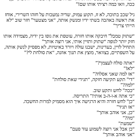
ככה, וואו כמה רציתי אותו שם!”
גיל שכב בתוכה, לא זז, תקוע עמוק, שדיה נמעכות על חזהו השרירי, אוחז
את ראשה באהבה בשתי ידיו ומנשק אותה, “אני מצטער” חזר שוב “לא
הייתי צריך”
“שתוק טמבל” חיבקה אותו חזרה, עוטפת את גופו בין ידיה, מצמידה אותו
חזק יותר לגופה “שתוק ותזיין אותי, אני רוצה אותך”
התחיל לזיין, בעדינות, ישבנו עולה ויורד באיטיות, לא מפסיק לנשק אותה,
על השפתיים, בצוואר, מוצץ את תנוך אוזנה, “את סולחת לי?”
“אתה סולח לעצמך?”
“לא!”
“אז למה שאני אסלח?”
“די” תקע תקיעה חזקה, “תגידי שאת סולחת”
“למה?”
“ככה” לחש ותקע שוב.
“כי אתה א-ו-ה-ב אותי!” התריסה.
“כן” לחש חזרה והיא הרגישה איך הוא מסמיק למרות החשכה.
“אז תגיד”
“כן, אני אוהב אותך”
“מה?”
“שמעת”
“כן אבל אני רוצה לשמוע עוד פעם”
“אני אוהב אותך”