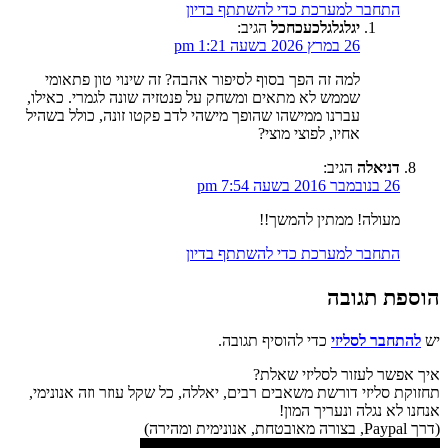
התחבר למערכת כדי להשתתף בדיון
יגלגלגלכעכחכל
הגיב:
26 במרץ 2026 בשעה 1:21 pm
למה זה הפך בסוף לסיפור אהבה? זה שינוי טון פתאומי
שממש לא מתאים ומשחק על פנטזיה שונה לגמרי. כאילו,
עברנו ממישהו שהופך מישהי לדב פקטו זונה, כולל בשהיל
אחיו, לפוצי מוצי?
דניאלה
הגיב:
26 בנובמבר 2016 בשעה 7:54 pm
מעולה! ממתין להמשך!!
התחבר למערכת כדי להשתתף בדיון
הוספת תגובה
יש
להתחבר לסליזי
כדי להוסיף תגובה.
איך אפשר לעזור לסליזי שאלת?
תחזוקת סליזי דורשת משאבים רבים, יאללה, כל שקל עוזר וזה אנונימי,
אנחנו לא נגלה ונעריך המון!
(דרך Paypal, בצורה מאובטחת, אנונימית ומהירה)