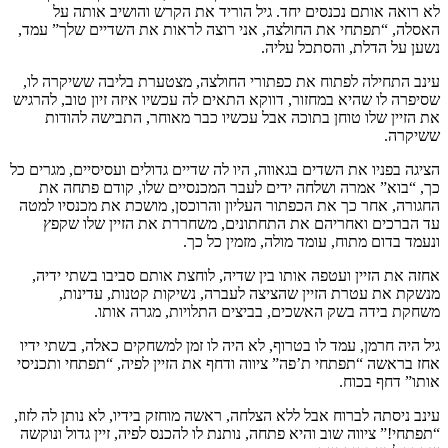
לא רואה אותם נכנסים יחד. גיל הוריד את הקרש והושיב אותה על
האסלה, “תפתחי את החולצה, אני רוצה לראות את השדיים שלך” עמד,
נשען על הדלת, והסתכל עליה.
עינב התחילה לפתוח את כפתורי החולצה, מצטערת בליבה ששיקרה לו,
שסיפרה לו שהיא במחזור, דווקא התאים לה עכשיו איזה זיון טוב, להרגיש
את הזיין שלו טוחן בתוכה אבל עכשיו כבר מאוחר, התבישה להודות
ששיקרה.
הציגה בפניו את השדים בגאווה, היו לה שדיים גדולים ועסיסיים, מגרים כל
כך, “בוא” אמרה ושלחה ידים לעבר המכנסיים שלו, קודם פתחה את
החגורה, אחר כך את הכפתור העליון והרוכסן, מושכת את מכנסיו למטה
עד הברכים ואחריהם את התחתונים, משחררת את הזיין שלו שקפץ
ונעמד בדום מתוח, עומד מולה, מזמין כל כך.
אחזה את הזיין ועטפה אותו בין שדיה, לוחצת אותם סביבו בשתי ידיה,
מנשקת את עטרת הזיין שהציצה לעברה, נשיקות קטנות, עדינות,
משחקת בידה בשק האשכים, בביצים התלויות, מגרה אותו.
גיל היה חרמן, עמד לו בטרוף, לא היה לו זמן למשחקים כאלה, בשתי ידיו
אחז בראשה “תפתחי ת’פה” ציווה ודחף את הזיין לפיה, “תפתחי ותכניסי
אותו” דחף בכוח.
עינב ניסתה לברוח אבל ללא הצלחה, ראשה מוחזק בידיו, לא נותן לה לזוז,
“תפתחי!” ציווה שוב והיא פתחה, נותנת לו להכנס לפיה, זיין גדול ונוקשה