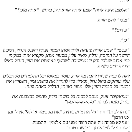
“אלטמן איפה אתה” שמע אותה קוראת לו, בלחש, “אתה מוכן?”
“מוכן” לחש חזרה.
“עירום?”
“כן”.
“עכשיו” שמע אותה צועקת ולתדהמתו המסך נפתח והפנס הגדול, המכוון
היישר על המיטה, נדלק, מאיר עליו, מסנוור אותו, מקפיא אותו במקומו
כמו ארנב שנלכד ורק ידו ממשיכה לשפשף באיטיות את הזיין הגדול כאילו
היו לה חיים משלה.
לקח לו כמה שניות להבין מה קרה, עומד במקומו וכל התלמידים מסתכלים
עליו וצוחקים בקול גדול, וכאילו כדי להגדיל את בושתו גמר, השפריץ את
זרמתו על הבמה והזיין שלו, מקור גאוותו, הדלדל באחת וצנח.
“מניאקים” צעק, מנסה לכסות על בושתו בידיו, מחפש בעצבנות את
בגדיו, מנסה לברוח “מ-נ-י-א-ק-י-ם-!”
“נ
ו החלטת?” חתך גיל את מחשבותיה, “את מסכימה או לא? אין לי זמן
אני חרמן”
“אני לא מבינה מה אתה רוצה ממני עם אלטמן” התממה.
“שתתני לו לזיין אותך כמו שהבטחת”