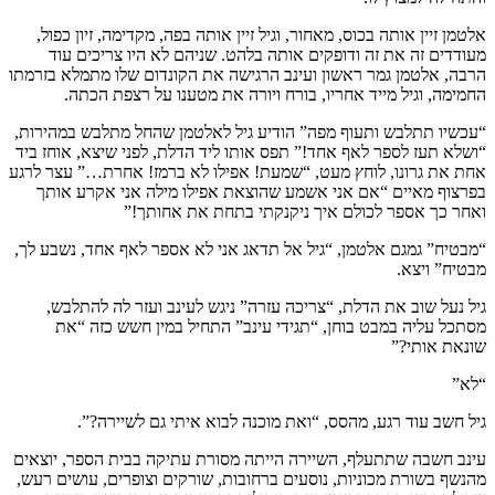
אלטמן זיין אותה בכוס, מאחור, וגיל זיין אותה בפה, מקדימה, זיון כפול,
מעודדים זה את זה ודופקים אותה בלהט. שניהם לא היו צריכים עוד
הרבה, אלטמן גמר ראשון ועינב הרגישה את הקונדום שלו מתמלא בזרמתו
החמימה, וגיל מייד אחריו, בורח ויורה את מטענו על רצפת הכתה.
“עכשיו תתלבש ותעוף מפה” הודיע גיל לאלטמן שהחל מתלבש במהירות,
“ושלא תעז לספר לאף אחד!” תפס אותו ליד הדלת, לפני שיצא, אוחז ביד
אחת את גרונו, לוחץ מעט, “שמעת! אפילו לא ברמז! אחרת…” עצר לרגע
בפרצוף מאיים “אם אני אשמע שהוצאת אפילו מילה אני אקרע אותך
ואחר כך אספר לכולם איך ניקנקתי בתחת את אחותך!”
“מבטיח” גמגם אלטמן, “גיל אל תדאג אני לא אספר לאף אחד, נשבע לך,
מבטיח” ויצא.
גיל נעל שוב את הדלת, “צריכה עזרה” ניגש לעינב ועזר לה להתלבש,
מסתכל עליה במבט בוחן, “תגידי עינב” התחיל במין חשש כזה “את
שונאת אותי?”
“לא”
גיל חשב עוד רגע, מהסס, “ואת מוכנה לבוא איתי גם לשיירה?”.
עינב חשבה שתתעלף, השיירה הייתה מסורת עתיקה בבית הספר, יוצאים
מהנשף בשורת מכוניות, נוסעים ברחובות, שורקים וצופרים, עושים רעש,