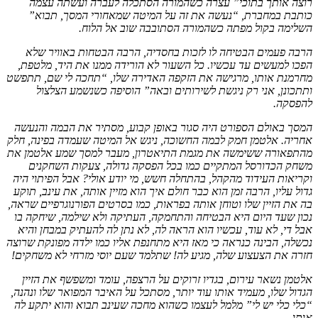
רוצה אותך בתוכי” עצרה כשהמורה הסתכלה לעברה ועשתה עצמה
כותבת במחברת, “נעשה את זה על המיטה שמאחורי המסך, תבוא”
השלימה בקול מפתה כשהמורה הסתובבה שוב אל הלוח.
הרבה פעמים הבטיחה לו לזכות בחסדיה, הרבה הבטחות באוויר שלא
הפכו למעשים עד עכשיו. כל השעור לא הורידה ממנו את היד, מלטפת,
מחרמנת אותו, מרגישה את הזקפה האדירה שלו, “תחכה לי שם, תתפשט
ותתכונן, אני רק ניגשת לשירותים ובאה” הוסיפה כשנשמע הצלצול
להפסקה.
המסך באולם הספורט היה סגור באופן קבוע, מסתיר את הבמה והנעשה
אחריה. אלטמן חמק לבמה החשוכה, ניגש אל המיטה שעמדה בפינה, חלק
מהתפאורה ששימשה את מגמת התיאטרון, מעבר למסך שמע אלטמן את
משחק הכדורסל המתקיים כמו בכל הפסקה גדולה, צעקות השחקנים
וקריאות העידוד מהקהל, בהתחלה חשש, מי יודע אולי? אבל הפיתוי היה
גדול עליו, הרבה זמן הוא כבר חולם איך הוא מזיין אותה, את עינב, תוקע
בה את הזיין שלו וטוחן אותה בפראות, כמו בסרטים הפורנוגרפיים שראה,
נכון שעד היום היא הבטיחה והתחמקה, העתיקה ולא שילמה, שיחקה בו
אבל די, לא עוד, עכשיו הוא הראה לה, לא נתן לה להעתיק במבחן והיא
נכשלה, הבינה כנראה כי מאז היא מתחנפת אליו כמו ילדה מפונקת שרוצה
חזרה את הצעצוע שלה, מגיע לה! שתלמד שעם יוסי מזרחי לא משחקים!
אלטמן נשאר עירום, בגדיו זרוקים על הרצפה, עומד ומשפשף את הזיין
הגדול שלו, מעמיד אותו עוד יותר, מסתכל על האיבר המפואר שלו ונהנה,
“כלי כלי יש לי” מלמל לעצמו כשהוא מחכה שעינב תבוא והוא יתקע לה
אותו.