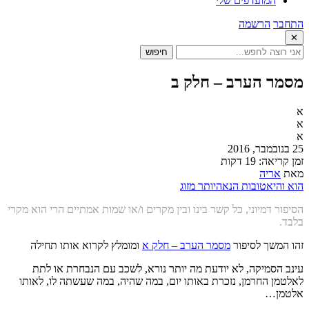
המועדפים שלי
התחבר
הרשמה
✕
חיפוש
מסמר הערב – חלק ב
א
א
א
25 בנובמבר, 2016
זמן קריאה: 19 דקות
מאת
אריה
הוא והיא
טובות הנאה
יותר מזוג
הסיפור דמיוני, כל קשר בינו ובין מקרים ו/או שמות אמתיים הרי הוא מקרי
בלבד.
זהו המשך לסיפור
מסמר הערב – חלק א
ומומלץ לקרוא אותו תחילה
עינב הסמיקה, לא יודעת מה יותר נורא, לשכב עם הנבחרת או לתת
לאלטמן החרמן, נזכרת באותו יום, במה שהיה, במה שעשתה לו, לאותו
אלטמן…