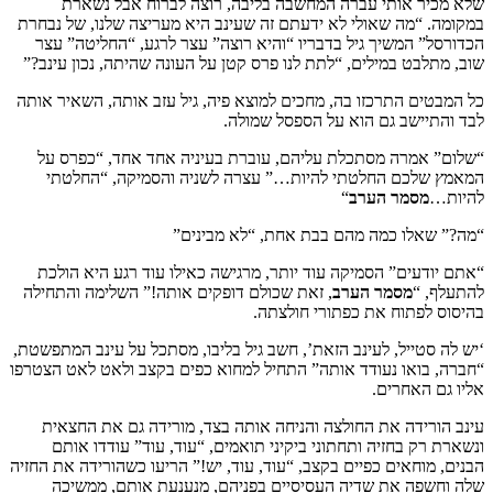
שלא מכיר אותי עברה המחשבה בליבה, רוצה לברוח אבל נשארת
במקומה. “מה שאולי לא ידעתם זה שעינב היא מעריצה שלנו, של נבחרת
הכדורסל” המשיך גיל בדבריו “והיא רוצה” עצר לרגע, “החליטה” עצר
שוב, מתלבט במילים, “לתת לנו פרס קטן על העונה שהיתה, נכון עינב?”
כל המבטים התרכזו בה, מחכים למוצא פיה, גיל עזב אותה, השאיר אותה
לבד והתיישב גם הוא על הספסל שמולה.
“שלום” אמרה מסתכלת עליהם, עוברת בעיניה אחד אחד, “כפרס על
המאמץ שלכם החלטתי להיות…” עצרה לשניה והסמיקה, “החלטתי
להיות…
מסמר הערב
“
“מה?” שאלו כמה מהם בבת אחת, “לא מבינים”
“אתם יודעים” הסמיקה עוד יותר, מרגישה כאילו עוד רגע היא הולכת
להתעלף, “
מסמר הערב
, זאת שכולם דופקים אותה!” השלימה והתחילה
בהיסוס לפתוח את כפתורי חולצתה.
‘יש לה סטייל, לעינב הזאת’, חשב גיל בליבו, מסתכל על עינב המתפשטת,
“חברה, בואו נעודד אותה” התחיל למחוא כפים בקצב ולאט לאט הצטרפו
אליו גם האחרים.
עינב הורידה את החולצה והניחה אותה בצד, מורידה גם את החצאית
ונשארת רק בחזיה ותחתוני ביקיני תואמים, “עוד, עוד” עודדו אותם
הבנים, מוחאים כפיים בקצב, “עוד, עוד, יש!” הריעו כשהורידה את החזיה
שלה וחשפה את שדיה העסיסיים בפניהם, מנענעת אותם, ממשיכה