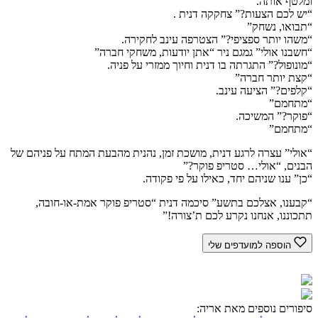
ומלטף אותה.
“יש לכם הצעות?” צחקקה דנית .
“תבואו, נשחק”
“משהו יותר ספציפי?” הצטרפה עינב לחקירה.
“חשבנו אולי” גמגם ניר “אתן יודעות, משחקי חברה”
“מונופול?” התגרתה בו דנית וחיוך ממזרי על פניה.
“קצת יותר חברה”
“קלפים?” הציעה עינב.
“מתחמם”
“פוקר?” המשיכה.
“מתחמם”
“אולי” עצרה לרגע דנית, מושכת זמן, נהנית מהבעת המתח על פניהם של
הבנים, “אולי… סטריפ פוקר?”
“כן” ענו שניהם יחד, כאילו על פי פקודה.
“קבענו, אצלכם בתשע” סיכמה דנית “סטריפ פוקר אמת-או-חובה,
תתכוננו, אנחנו נקרע לכם ת’צורה!”
הוספה למועדפים שלי
סיפורים נוספים מאת אריה: