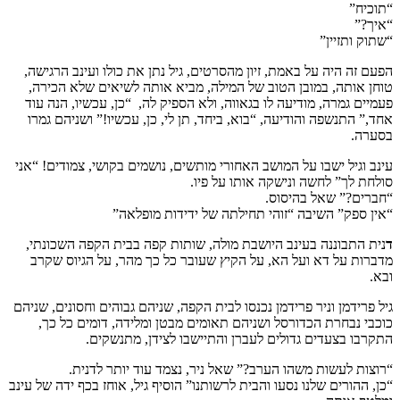
“תוכיח”
“איך?”
“שתוק ותזיין”
הפעם זה היה על באמת, זיון מהסרטים, גיל נתן את כולו ועינב הרגישה,
טוחן אותה, במובן הטוב של המילה, מביא אותה לשיאים שלא הכירה,
פעמיים גמרה, מודיעה לו בגאווה, ולא הספיק לה, “כן, עכשיו, הנה עוד
אחד,” התנשפה והודיעה, “בוא, ביחד, תן לי, כן, עכשיו!” ושניהם גמרו
בסערה.
עינב וגיל ישבו על המושב האחורי מותשים, נושמים בקושי, צמודים! “אני
סולחת לך” לחשה ונישקה אותו על פיו.
“חברים?” שאל בהיסוס.
“אין ספק” השיבה “זוהי תחילתה של ידידות מופלאה”
ד
נית התבוננה בעינב היושבת מולה, שותות קפה בבית הקפה השכונתי,
מדברות על דא ועל הא, על הקיץ שעובר כל כך מהר, על הגיוס שקרב
ובא.
גיל פרידמן וניר פרידמן נכנסו לבית הקפה, שניהם גבוהים וחסונים, שניהם
כוכבי נבחרת הכדורסל ושניהם תאומים מבטן ומלידה, דומים כל כך,
התקרבו בצעדים גדולים לעברן והתיישבו לצידן, מתנשקים.
“רוצות לעשות משהו הערב?” שאל ניר, נצמד עוד יותר לדנית.
“כן, ההורים שלנו נסעו והבית לרשותנו” הוסיף גיל, אוחז בכף ידה של עינב