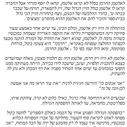
לאלטמן החרמן בכלל לא קראו אלטמן, קראו לו יוסף מזרחי אבל החברה
קראו לו אלטמן בגלל הזיין הגדול שלו, זיין לתפארת, תותח-על שכבר
בכתה ט’, בחדר ההלבשה של הבנים, ניצח בתחרות הזיין הכי גדול
בבית-ספר והזכיר להם את האלטמן ההוא מהסרט ‘מציצים’.
בהתחלה זה היה רק אלטמן, וכולם הבינו, עד שיום אחד באמצע שעור
פיזיקה רינה המשקפופרית גילתה את הזקפה האדירה שצמחה במכנסיו
כשהיה נדמה לו, לאלטמן, שהוא רואה את החזיה של המורה הזקנה מבעד
לכפתור החולצה שנפתח באקראי, “חרמן!” היא צעקה בקול, בורחת
ממקומה, ומאז היה שמו בפי כל – אלטמן החרמן.
אלטמן לא היה רק חרמן, אלטמן היה גם תלמיד מצטין, מאלה שמיועדים
בצבא לתוכנית תלפיות, ועינב, שישבה לידו בכיתה, הייתה מעתיקה ממנו
חופשי במבחנים עד שיום אחד הסתיר מפניה את דף המבחן ולא נתן לה
להעתיק.
“אני אנקום בו” הודיעה חגיגית לדנית “את עוד תראי מה אני אעשה
לבן-זונה על זה”
שבועיים היא התיחסה אליו כרגיל, כאילו כלום לא קרה, צוחקת איתו,
מפלרטטת, מחמיאה, עד לאותה ההפסקה הגדולה.
“בהפסקה הגדולה תפגוש אותי על הבמה באולם הספורט” לחשה בקול
מפתה לאוזנו לקראת סוף השעור, מחליקה על אברו המפותח הכלוא
במכנסיו, מרגישה איך נעמד לו רק מהמגע של ידה על הבד המתוח, “אני