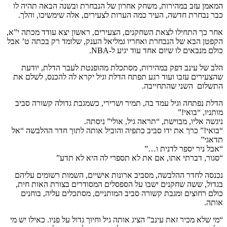
המאמן עזב במהירות, משחק אחרון של הנבחרת ובשנה הבאה תהיה לו
כבר נבחרת חדשה, העיר כמה הערות לצעירים, אלה שימשיכו, והלך.
אחר כך התחילו לצאת השחקנים, הצעירים, ראשון יצא עודד מכתה י”א,
הקפטן הבא של הנבחרת ואחריו גמליאל הענק, שלומד רק בכתה ט’ אבל
כולם מנבאים לו שיום אחד עוד יגיע ל-NBA.
הלב של עינב דפק במהירות, מסתכלת מהופנטת לעבר הדלת, יודעת
שהצעירים עזבו ועוד רגע תפתח הדלת וגיל יקרא לה להכנס, לשלם את
התשלום השני שהתחייבה.
הדלת נפתחה וגיל עמד בה, תמיר ושרירי, כשמגבת גדולה קשורה סביב
מותניו, “בואי!”
ניגשה אליו, מבוישת, “תראה גיל, אולי” ניסתה.
“בואי!” כרך את ידו סביב כתפיה והוביל אותה לתוך חדר ההלבשה “אל
תדאגי”
“אבל ניר יספר לדנית ו…”
“סגור, דברתי אתו, אם את לא תספרי לה היא לא תדע”
נכנסה לחדר ההלבשה, מסביב ארונות אישיים, השמות רשומים עליהם
בגדול, ששה שחקנים ישבו על הספסלים המסודרים בצורת האות חית,
כולם רחוצים ומגבת קשורה סביב המותניים, מסתכלים עליה, בוחנים
אותה.
“מי שלא מכיר זאת עינב” הציג אותה גיל וחיוך גדול על פניו. כאילו יש מי