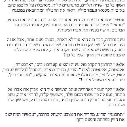
חשוף כל כך, שדיה תלויים, מתנדנדים קלות, מסתכלת על אלטמן שקם
באיטיות מכסאו ונעמד מולה, רואה את החבילה המתחבאת במכנסיו.
אלטמן פתח את כפתור מכנסיו, אחר כך את הרוכסן והוריד את מכנסיו,
“תראי!” אמר והוריד אחריהם גם את התחתונים, לא עד הסוף, עד
הברכים, חושף בפניה את אברו המפותח.
עינב נחרדה, דבר כזה היא עוד לא ראתה, בעצם פעם אחת, אבל אז זה
היה מחובר לכושי ענק בסרט כחול ועכשיו זה מולה בשידור חי. רעד עבר
בגופה, חוששת שהאנקונדה שלו תקרע אותה, לא מאמינה שתצליח
להכניס לתוכה זיין ארוך ושמן כל כך?
אלטמן החרמן התקרב מול עיניה והוציא קונדום מכיסו, “אקסטרה,
אקסטרה, אקסטרה לארג'” הודיע, מחייך בגאווה, והתחיל להלביש לעצמו,
לאט, יש לו זמן, מותח ומלביש אותו על האיבר הנוקשה, “תתכונני ביץ’,
עוד רגע אני משחיל אותך!”
אלטמן הלך ונעמד מאחוריה ועינב הרגישה איך הוא מכוון את אברו אל
פתחה, נוגע לה בין שפתי הכוס שלה, משפשף קלות, לחרמן אותה, עוזב
ומעביר אצבע בחריץ הורוד שבין רגליה, חודר מעט ובודק, משפשף שוב
ושוב בודק.
“תתכונני” הודיע, מחדיר את האצבע ומשחק בתוכה, “עכשיו” הניח שוב
את הזיין בפתחה והפעם דחף!