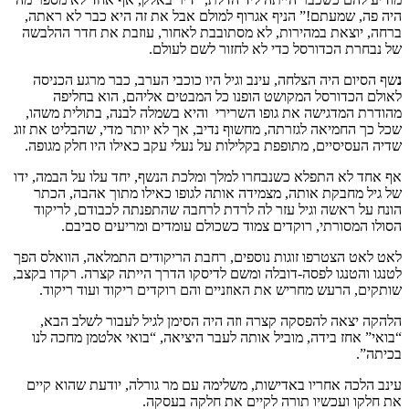
היה פה, שמעתם!” הניף אגרוף למולם אבל את זה היא כבר לא ראתה,
ברחה, יוצאת במהירות, לא מסתובבת לאחור, עוזבת את חדר ההלבשה
של נבחרת הכדורסל כדי לא לחזור לשם לעולם.
נ
שף הסיום היה הצלחה, עינב וגיל היו כוכבי הערב, כבר מרגע הכניסה
לאולם הכדורסל המקושט הופנו כל המבטים אליהם, הוא בחליפה
מהודרת המדגישה את גופו השרירי והיא בשמלה לבנה, בתולית משהו,
שכל כך החמיאה לגזרתה, מחשוף נדיב, אך לא יותר מדי, שהבליט את זוג
שדיה העסיסיים, מתופפת בקלילות על נעלי עקב כאילו היו חלק מגופה.
אף אחד לא התפלא כשנבחרו למלך ומלכת הנשף, יחד עלו על הבמה, ידו
של גיל מחבקת אותה, מצמידה אותה לגופו כאילו מתוך אהבה, הכתר
הונח על ראשה וגיל עזר לה לרדת לרחבה שהתפנתה לכבודם, לריקוד
הסולו המסורתי, רוקדים צמוד כשכולם עומדים ומריעים סביבם.
לאט לאט הצטרפו זוגות נוספים, רחבת הריקודים התמלאה, הוואלס הפך
לטנגו והטנגו לפסה-דובלה ומשם לדיסקו הדרך הייתה קצרה. רקדו בקצב,
שותקים, הרעש מחריש את האוזניים והם רוקדים ריקוד ועוד ריקוד.
הלהקה יצאה להפסקה קצרה וזה היה הסימן לגיל לעבור לשלב הבא,
“בואי” אחז בידה, מוביל אותה לעבר היציאה, “בואי אלטמן מחכה לנו
בכיתה”.
עינב הלכה אחריו באדישות, משלימה עם מר גורלה, יודעת שהוא קיים
את חלקו ועכשיו תורה לקיים את חלקה בעסקה.