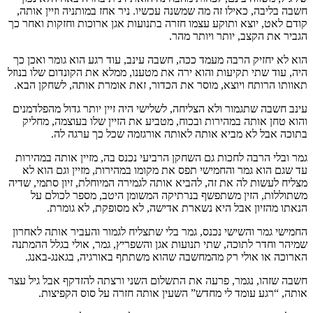
חשבה בליבה, כאילו זה מה שמשנה עכשיו. ניר אחז במותניה וזיין אותה,
קודם לאט, יוצא ותוקע עצמו חזרה בתנועות אגן ארוכות וחזקות ואחר כך
הגביר את הקצב, יותר ויותר מהר.
הוא לא יחזיק הרבה מעמד ככה, חשבה עינב, עוד רגע הוא גומר ואכן כך
היה, עוד שתי תקיעות והוא ירה את מטענו, ממלא את הקונדום שלו בנוזל
תאוותו הרותח ויוצא, מוסר את הכדור, זאת אומרת אותה, לשחקן הבא.
עינב חשבה שתגמור ולא הצליחה, לשלישי היה זיין יותר גדול מהפלדמנים
והוא טחן אותה במהירות ובכוח, מטביע את הזיין שלו בעוצמה, מחליק
בתוכה אבל לא מביא אותה לאותה אורגזמה שכל כך ערגה לה.
גמר ובלי הרבה לחכות גם השחקן הרביעי נכנס בה, מזיין אותה במהירות
עד שגם הוא גמר והחמישי תפס את מקומו במהירות, מזיין וגם הוא לא
מצליח לעשות לה את זה, להביא אותה לגמירה המיוחלת, זיון סתמי, שדיה
משתוללות, הזין משתפשף בנרתיקה המשומן היטב, מספר לכולם על
הנאתו מהזיון אבל היא נשארת אדישה, לא מסופקת, לא גומרת.
החמישי גמר והשישי נכנס, גמר בלי שתצליח לגמור והעביר אותה לאחרון
שמיהר וחדר לתוכה, שתי תנועות אגן והשפריץ, גמר, אולי בגלל ההמתנה
הארוכה או אולי רק מהמחשבה שהוא משתתף באורגיה, בגאנג-באנג.
חשבה שזהו, נגמר, פרעה את התשלום השני ורצתה להזדקף אבל גיל עצר
אותה, “רגע עומד לי מחדש” השעין אותה חזרה על סוס הקפיצות.