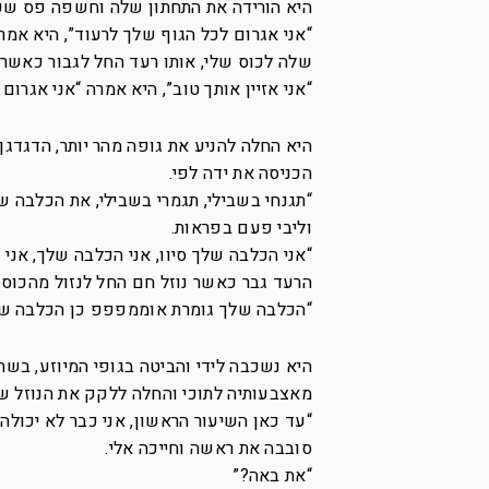
היא הורידה את התחתון שלה וחשפה פס שער
“אני אגרום לכל הגוף שלך לרעוד”, היא אמר
שלה לכוס שלי, אותו רעד החל לגבור כאשר
“אני אזיין אותך טוב”, היא אמרה “אני אגרום 
היא החלה להניע את גופה מהר יותר, הדגדג
הכניסה את ידה לפי.
“תגנחי בשבילי, תגמרי בשבילי, את הכלבה ש
וליבי פעם בפראות.
“אני הכלבה שלך סיוו, אני הכלבה שלך, אני 
הרעד גבר כאשר נוזל חם החל לנזול מהכוס
“הכלבה שלך גומרת אוממפפפ כן הכלבה שלך 
היא נשכבה לידי והביטה בגופי המיוזע, בשת
מאצבעותיה לתוכי והחלה ללקק את הנוזל שה
“עד כאן השיעור הראשון, אני כבר לא יכול
סובבה את ראשה וחייכה אלי.
“את באה?”