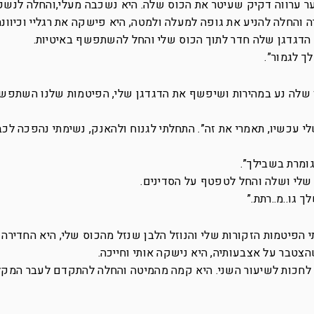
 ערווה דקיק שעיטר את הכוס שלה. היא נשכבה מעלי,והחלה לנשק 
ה והחלה להניע את גופה למעלה ולמטה, היא פישקה את רגליי וכיוונ
 הדגדגן שלה חדר לתוך הכוס שלי והחל להשתפשף באיטיות.
לך לגמור”.
ן שלה נע במהירות ושיפשף את הדגדגן שלי, הפיטמות שלנו השתפשפ
לי עכשיו, תאמרי את זה”. התחלתי לגנוח ולהאנק, נשימתי נהפכה לכב
גומרת בשבילך”.
 שלי ושלה והחל לטפטף על הסדינים.
גו..מ..רתת.”
י הפיטמות הזקורות שלי והנוזל הלבן שנזל מהכוס שלי, היא החדירה
צטבר על אצבעותיה, היא נישקה אותי וחייכה.
ה לחכות לשיעור השני. היא קמה מהמיטה והחלה להתקדם לעבר המקל