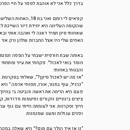
בדרך כלל אני לא אוהבת לספר על חיי הפרט
קוראים לי רותם ואני
שהקומה העליונה היא יחידת דיור השייכת לאחו
שאחותי סיון תמיד דאגה לי ואהבה אותי ובא
האחים שלי היו אצל החברות שלהן ורק אני ו
באותה שבת חורפית ישבתי על הספה ונמנמתי
חומד בואי לאכול”. פקחתי את עיני ומתחתי
והבטתי באחותי.
“אז מה יש לאכול סיוןן?”, שאלתי בסקרנות.
“כרגיל, עוף בתנור, אורז, תפוחי אדמה.” הי
ציצים בינוניים וזקורים ופיטמות ורדרדות, 
חיוך וסקרנות. אני לעומתה הייתי עם גוף עג
ופנים עגולות ומעט שמנמנות.
“נו אז איך הולך עם תום?” היא שאלה בסקרנ