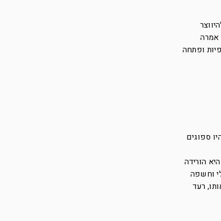
יווצר
 אמרה
פיות ופתחה
יו ספוגים
יא הורידה
י וחשפה
תו, רעד