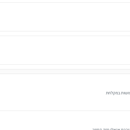
עושות במקלחת
והבת אנאלי חזק דתייה