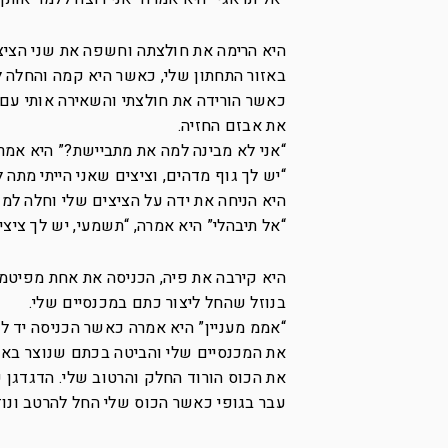
היא הרימה את חולצתה וחשפה את שני הציצי
באזור התחתון שלי, כאשר היא קמה והחלה ל
כאשר הורידה את חולצתי והשאירה אותי עם 
את אבזם החזיה.
“אני לא מבינה למה את מתביישת?” היא אמרה
“יש לך גוף מדהים, וציצים שאני הייתי מתה 
היא הניחה את ידה על הציצים שלי וחלה למע
“אל תיבהלי” היא אמרה, “תשמעי, יש לך ציצים
היא קירבה את פיה, הכניסה את אחת מפיטמות
בנוזל שהחל ליצור כתם במכנסיים שלי.
“אממ מעניין” היא אמרה כאשר הכניסה יד לת
את המכנסיים שלי והביטה בכתם שנוצר באז
את הכוס הורוד החלק והרטוב שלי. הדגדגן ש
עבר בגופי כאשר הכוס שלי החל להרטב ונו