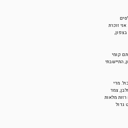
פלסים
אני זוכרת
בצפון,
תם קומי
, התיישבתי
ול. מדי
יא הייתה בת 19, גוף רזה, חטוב ולבן, צמד
 רזות מלאות
 גדול