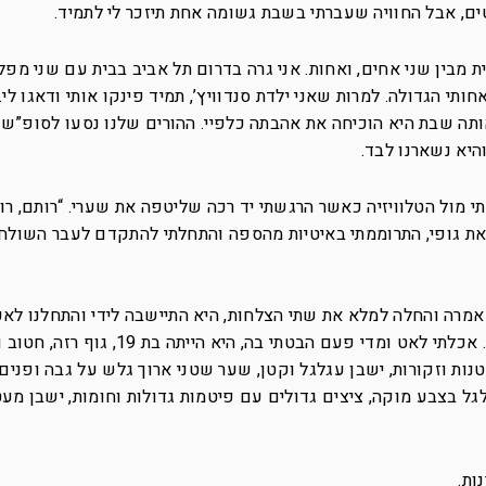
ים, אבל החוויה שעברתי בשבת גשומה אחת תיזכר לי לתמיד.
 בת 18, האחות השלישית מבין שני אחים, ואחות. אני גרה בדרום תל אביב בבית עם שני מ
תי הגדולה. למרות שאני ילדת סנדוויץ’, תמיד פינקו אותי ודאגו לי. 
ותה שבת היא הוכיחה את אהבתה כלפיי. ההורים שלנו נסעו לסופ”ש 
היא נשארנו לבד.
 מול הטלוויזיה כאשר הרגשתי יד רכה שליטפה את שערי. “רותם, רו
 את גופי, התרוממתי באיטיות מהספה והתחלתי להתקדם לעבר השולחן
א אמרה והחלה למלא את שתי הצלחות, היא התיישבה לידי והתחלנו לאכ
פעם היא הרימה את ראשה והביטה בי בחיוך. אכלתי לאט ומדי פעם הבטתי בה, ה
קטנות וזקורות, ישבן עגלגל וקטן, שער שטני ארוך גלש על גבה ופנים
לגל בצבע מוקה, ציצים גדולים עם פיטמות גדולות וחומות, ישבן מעט
ות.