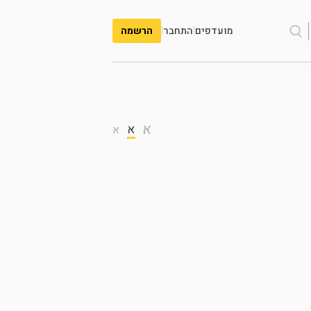
מועדפים
|
התחבר
|
הרשמה
א
א
א