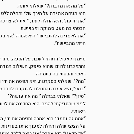
“על מה את מדברת?” שאלתי אותה.
היא הניחה את ידה על הירך שלי והחלה ללטף
“את יודעת”, היא החלה לומר, ” את לא צריכה 
הבטתי בה מעט סמוקה ומבויישת.
“את לא צריכה להתבייש.” היא אמרה “אני בג
הייתי מתביישת”.
סיימנו לאכול וחזרתי לשבת על הספה. סיון 
והתמכרנו לחום שהוא סיפק, השילוב המדהי
ראשי והבטתי בה בתמיהה.
“מה?”, שאלתי בסקרנות, היא תפסה את ידי ו
“בואי”, היא אמרה והתחלנו להתקדם לחדר ש
“סיון?” שאלתי בבהלה ” מה את עושה?”
לפני שהספקתי להגיב, היא החדירה את לשונ
ריאותיי.
“אממ זה נחמד” היא אמרה ותפסה את ידי, הי
על הציצי שלה והחלה למעוך אותו בעדינות. נ
“אל תדאגי” היא אמרה “אני רוצה ללמד אותך, 