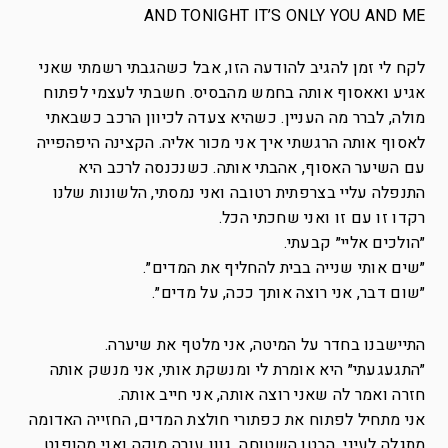
AND TONIGHT IT’S ONLY YOU AND ME
לקח לי זמן להגיב להודעה הזו, אבל כשהגבתי רשמתי שאני
אגיע ואאסוף אותה בחמש מהבסיס. חשבתי לעצמי לפתוח
מולה, לברר מה העניין. כשהיא צעדה לכיוון הרכב כשבאתי
לאסוף אותה הרגשתי איך אני מכור אליה. הקצינה היפהפייה
עם השיער האסוף, אהבתי אותה. כשנכנסה לרכב היא
התנפלה עליי בצרפתית רטובה ואני נמסתי, הלשונות שלנו
רקדו זו עם זו ואני שחכתי הכל.
״הולכים אליי״ קבעתי.
״שים אותי שנייה בבית להחליף את המדים״.
״שום דבר, אני רוצה אותך ככה, על מדים״.
התיישבנו בחדר על המיטה, אני מלטף את שיערה.
״התגעגעתי״ היא אומרת לי ומנשקת אותי, אני מנשק אותה
חזרה ואמר לה שאני רוצה אותה, אני חייב אותה.
אני מתחיל לפתוח את כפתורי חולצת המדים, החזייה האדומה
מתגלה לעיני, הבטן השטוחה, גוון עורה מוקה ואני מהופנט