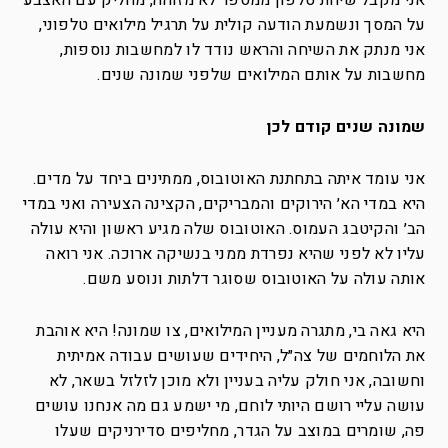
אני מקבל שיחת טלפון ממספר לא מזוהה, מחליק עם האצבע
על המסך ונשמעת הודעה קולית על תרגיל מילואים טלפוני,
אני מנתק את השיחה והראש נודד לו למחשבות נוספות,
מחשבות על אותם המילואים שלפני שמונה שנים.
שמונה שנים קודם לכן
אני עומד איתה בתחתנת האוטובוס, ממתינים ביחד על מדים.
היא במדי הא׳ הירוקים והמבריקים, הקצינה הצעירה ואני במדי
הב׳ והקיטבג העמוס. האוטובוס שלה מגיע ראשון והיא עולה
עליו לא לפני שהיא נפרדת ממני בנשיקה ארוכה. אני רואה
אותה עולה על האוטובוס שסוגר דלתות ונוסע משם.
היא גאה בי, מתגרה מעניין המילואים, צו שמונה! היא אוהבת
את הלוחמים של צה״ל, היחידים שעושים עבודה אמיתית
וחשובה, אני חולק עליה בעניין ולא מוכן לזלזל בשאר, לא
עושה עליי רושם היותי לוחם, מי ישמע גם מה אנחנו עושים
פה, שומרים במוצב על הגדר, מחליפים סדירניקים שעלו