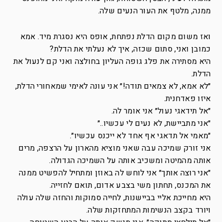
ממנה, מלטף את העור הנעים שלה.
ואז משום מקום הדלת נפתחת, אופס היא נסגרת מיד. אמא
כמובן ואני, סתום שכזה, איך לא נעלתי את הדלת?
היא מסתירה את פלג גופה העליון בחולצה ואני קם לנעול את
הדלת.
״לא אמא, לא צמאים תודה!״ אני עונה לאימי שמאחורי הדלת,
איזו פאדחנית.
״אל תידאגי נעול״ אני אומר לה.
״אני מתביישת, לא נעים לי עכשיו..״
״מאמי אל תדאגי אף אחד לא ייכנס עכשיו״.
אני זורק שמיכה עבה שאני מוציא מהארון על הרצפה, מרים
אותה מהמיטה ומשכיב אותה על השמיכה הגדולה.
״אני רוצה אותך״ אני לוחש לה באוזן ומתחיל להפשיט ממנה
את המכנס, תחתון משי בצבע אדום, תואם לחזייה.
היא מחייכת אליי בביישנות, לחייה סמוקות והחזה שלה עולה
ויורד בקצב הנשימות המתחזקות שלה.