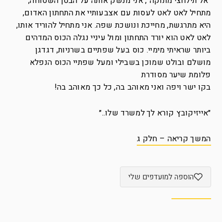
״אל תילחצי מתוקה״, אני מנשק אותה על הבטן השטוחה,
מתחיל לאט לאט לעסות עם אצבעותיי את התחתון האדום,
היא מתרגשת, מחייכת ונושכת שפה. אני מתחיל להוריד אותו,
לאט לאט הוא יורד התחתון ומול עיניי נגלה הכוס המדהים
ביותר שראיתי מימיי. כוס בעל שפתיים בשרניות, דגדגן
מושלם ובולט שמוכן בשבילי ומעל שפתיי הכוס הנפלא
פלומת שיער מסודרת
בקו ישר ויפה ואני מאוהב בה, כל כך מאוהב בה!
״אייזיקובץ קורא לך למשרד שלו..״
המשך קריאה – חלק ג
הוספה למועדפים שלי