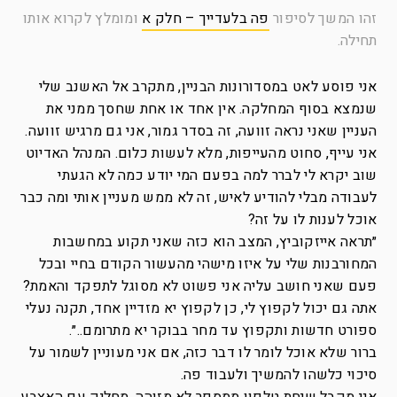
זהו המשך לסיפור
פה בלעדייך – חלק א
ומומלץ לקרוא אותו
תחילה.
אני פוסע לאט במסדורונות הבניין, מתקרב אל האשנב שלי
שנמצא בסוף המחלקה. אין אחד או אחת שחסך ממני את
העניין שאני נראה זוועה, זה בסדר גמור, אני גם מרגיש זוועה.
אני עייף, סחוט מהעייפות, מלא לעשות כלום. המנהל האדיוט
שוב יקרא לי לברר למה בפעם המי יודע כמה לא הגעתי
לעבודה מבלי להודיע לאיש, זה לא ממש מעניין אותי ומה כבר
אוכל לענות לו על זה?
״תראה אייזקוביץ, המצב הוא כזה שאני תקוע במחשבות
המחורבנות שלי על איזו מישהי מהעשור הקודם בחיי ובכל
פעם שאני חושב עליה אני פשוט לא מסוגל לתפקד והאמת?
אתה גם יכול לקפוץ לי, כן לקפוץ יא מזדיין אחד, תקנה נעלי
ספורט חדשות ותקפוץ עד מחר בבוקר יא מתרומם..״.
ברור שלא אוכל לומר לו דבר כזה, אם אני מעוניין לשמור על
סיכוי כלשהו להמשיך ולעבוד פה.