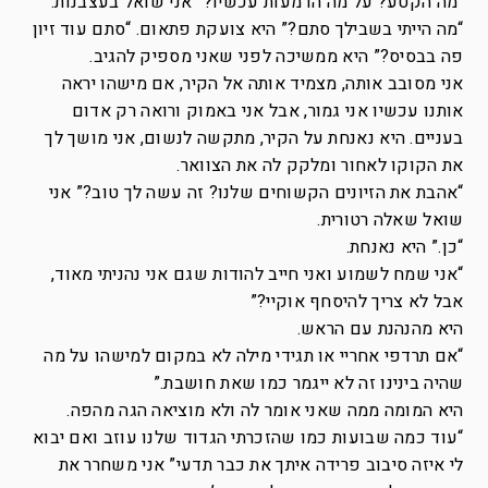
“מה הקטע? על מה הדמעות עכשיו?” אני שואל בעצבנות.
“מה הייתי בשבילך סתם?” היא צועקת פתאום. “סתם עוד זיון
פה בבסיס?” היא ממשיכה לפני שאני מספיק להגיב.
אני מסובב אותה, מצמיד אותה אל הקיר, אם מישהו יראה
אותנו עכשיו אני גמור, אבל אני באמוק ורואה רק אדום
בעניים. היא נאנחת על הקיר, מתקשה לנשום, אני מושך לך
את הקוקו לאחור ומלקק לה את הצוואר.
“אהבת את הזיונים הקשוחים שלנו? זה עשה לך טוב?” אני
שואל שאלה רטורית.
“כן.” היא נאנחת.
“אני שמח לשמוע ואני חייב להודות שגם אני נהניתי מאוד,
אבל לא צריך להיסחף אוקיי?”
היא מהנהנת עם הראש.
“אם תרדפי אחריי או תגידי מילה לא במקום למישהו על מה
שהיה בינינו זה לא ייגמר כמו שאת חושבת.”
היא המומה ממה שאני אומר לה ולא מוציאה הגה מהפה.
“עוד כמה שבועות כמו שהזכרתי הגדוד שלנו עוזב ואם יבוא
לי איזה סיבוב פרידה איתך את כבר תדעי” אני משחרר את