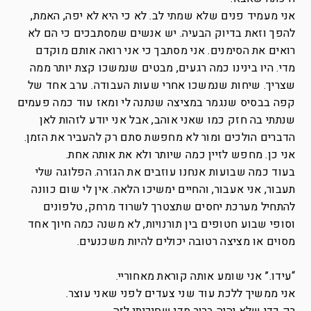
אני מעמיד פנים שלא שמתי לב. לא כי היא לא יפה, האמת,
להפך וזאת בדיוק הבעיה. יש אנשים שמסתבכים כי הם לא
רואים את הסימנים. אני מסתבך כי אני רואה אותם מוקדם
מדי. היו בינינו כמה רגעים, מבטים שנמשכו קצת יותר ממה
שצריך. שיחות שנמשכו אחרי שעות העבודה. ערב אחד של
קפה בבסיס שנגמר במציצה שנתנה לי ומאז עוד כמה פעמים
שנתתי בה חזק כמו שאני אוהב, אבל אני יודע לזהות לאן
הדברים הולכים ומור לא מחפשת סתם רק להעביר את הזמן.
אני כן. מחפש לזיין כמה שיותר ולא את אותה אחת.
בעוד כמה שבועות אנחנו עוזבים את הגזרה. הפלוגה שלי
תעבור, אני אעבור, והחיים ימשיכו הלאה. אין לי שום כוונה
להתחיל מערכת יחסים שתצטרך לשרוד מרחק, טלפונים
וסופי שבוע חטופים בין תורנויות, לא משנה כמה חיוך אחד
מסוים או מציצה רטובה יכולים להיות משכנעים.
“עידו.” אני שומע אותה קוראת מאחוריי.
אני ממשיך ללכת עוד שני צעדים לפני שאני עוצר.