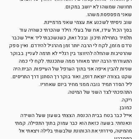
תחושה שמשהו לא יושב במקום.
שאני מפספסת משהו.
שוב ניסיתי לשכנע את עצמי שאני מדמיינת.
בסך הכול עידו, אח של בעלי. הילד שהכרתי כשהיה עוד
תלמיד בתחילת תיכון. ובכל זאת, כשנשכבתי ליד אייל שכבר
נרדם מזמן, לקח לי הרבה יותר זמן מהרגיל להירדם. ואין ספק
שהרטיבות שהחלה להיווצר בין רגליי לא תרמה לעניין. בבוקר
התעוררתי הרבה יותר מאוחר ממה שתכננתי. לקח לי כמה
שניות להבין איפה אני בתוך הערפל של העייפות. הבית היה
שקט בצורה יוצאת דופן, ואור בוקר רך הסתנן דרך התריסים.
ליל הסדר תמיד גובה ממני מחיר ביום שאחריו.
התהפכתי לצד השני של המיטה.
ריקה.
כמובן.
אייל כבר בטח בבית הכנסת. הצצתי בשעון שעל השידה
ונאנחתי. בשעה כזאת הוא כבר עמוק בתוך התפילה. קמתי
מהמיטה, סידרתי את הכותונת שלבשתי בלילה ויצאתי אל
המסדרון.