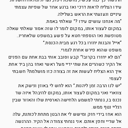
הרגשתי כך כמו עכשיו, מושכת ויפה, נערית ומלאה חושניות.
עידו הצליח לראות דרכי ואז ברגע אחד של שפיות עצמתי
עיניים ונענעתי את הראש בשלילה.
“מה אנחנו עושים עידו ?” שאלתי באמת.
במקום לעצור אותו, במקום לומר לו שזה אסור שאלתי שאלה
מטופשת ואז הוספתי חטא על פשע במשפט שלאחריו..
“אייל והבנות יחזרו בכל רגע מבית הכנסת.”
משפט שהוא פירש אחרת לגמרי.
“הם לא יחזרו בקרוב!” קבע וסובב אותי בבת אחת עם הפנים
אל הקיר כשהרים את שתי ידיי מעל ראשי ואחז בהן ביד אחת.
איך הוא הצליח לעשות את זה בצורה כזו מושלמת? חשבתי
לעצמי.
“יש לנו הרבה זמן ליהנות.” הוא לחש לי באוזן ונישק את
צווארי ואני במקום לעצור אותו, במקום להיבהל איזה שד
נכנס בו, גנחתי למשמע הלחישה הארסית שלו והאזור שבין
רגליי נטף ממש.
הוא אחז בידי חזק ומישש לי את הבטן מתחת לכותנת, עלה
אל שדיי וחפן אותם. אני גנחתי צמודה אל הקיר. ההרגשה