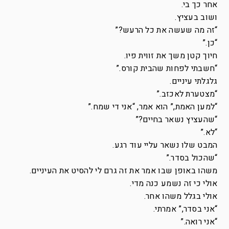
אחר כך בי.
ושוב בעציץ.
“זה מה שעשה את כל הרעש?”
“כן.”
חיוך קטן משך את זווית פיו.
“חשבתי לפחות שהבית קורס.”
גלגלתי עיניים.
“מצטערת לאכזב.”
“למען האמת,” הוא אמר, “אני די שמח.”
“שהעציץ נשאר בחיים?”
“לא.”
המבט שלו נשאר עליי עוד רגע.
“שהכול בסדר.”
משהו באופן שבו אמר את זה גרם לי להסיט את העיניים.
אולי כי זה נשמע כנה מדי.
אולי בגלל משהו אחר.
“אני בסדר,” אמרתי.
“אני רואה.”