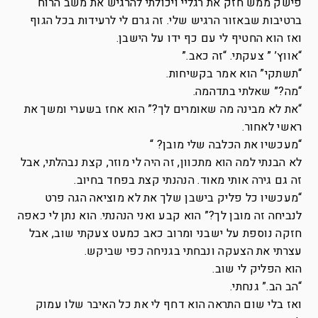
פישק ממש חזק את רגליי ויכולתי להרגיש את משב הרוח
ברטיבות שבאזור הרגיש שלי. זה גרם לי לרעידות בכל הגוף
ואז הוא החטיף לי עם כף ידו על הישבן.
“אווץ’ ” צעקתי. “זה כאב.”
“תשתקי” הוא אמר בקשיחות.
“מה?” שאלתי בתדהמה.
“את לא מבינה מה שאומרים לך?” הוא אחז בשערי ומשך את
ראשי לאחור.
“מעכשיו את הכלבה שלי מובן? “
לא הבנתי למה הוא מתכוון, זה היה לי מוזר, קצת נבהלתי, אבל
זה גם גירה אותי מאוד. הנהנתי קצת בפחד בחיוב.
“מעכשיו כל פליק בישבן שלך את לא מוציאה הגה פרט
לנביחה זה מובן לך?” הוא קבע ואני הנהנתי. הוא נתן לי כאפה
חזקה נוספת על ישבני ומרוב כאב כמעט צעקתי שוב, אבל
עצרתי את הצעקה ונבחתי בגניחה כפי שביקש.
הוא הפליק לי שוב.
“הב הב.” גנחתי.
ואז בלי שום התראה הוא דחף לי את כל האיבר שלו עמוק