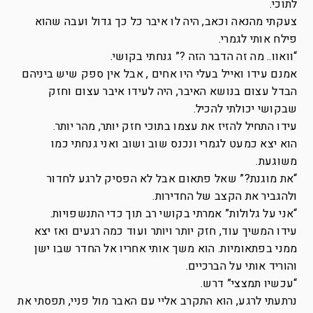
לתוכי.
צעקתי מהנאה וכאב, היה לו איבר כל כך גדול ועבה שהוא
פילח אותי לגמרי.
“וואוו.. מה זה הדבר הזה ?” גנחתי בקושי.
אמנם עידו ואייל בעלי היו אחים , אבל אין ספק שיש ביניהם
הבדל עצום בנושא האיבר, היה לעידו איבר עצום וחזק
שבקושי יכולתי להכיל.
עידו התחיל להזיז את עצמו בתוכי חזק יותר, מהר יותר.
הוא יצא כמעט לגמרי ונכנס שוב ושוב ואני גנחתי כמו
משוגעת.
“את מוגנת?” שאל פתאום אבל לא הפסיק לרגע לחדור
ולהגביר את הקצב של החדירות.
“אני על גלולות” אמרתי בקושי רב תוך כדי התנשפויות.
עידו המשיך עוד, חזק יותר ויותר ועוד כמה רגעים ואז יצא
ממני בפתאומיות. הוא משך אותי אחריו אל החדר שבו ישן
והוריד אותי על הברכיים.
“עכשיו תמצצי” דרש.
נרתעתי לרגע, הוא התקרב אליי עם האבר מול פניי, תפסתי את