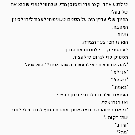
כי לרגע אחד, קצר מדי ומסוכן מדי, שכחתי לגמרי שהוא אח
של בעלי.
החיוך שלי עדיין היה על הפנים כשניסיתי לעבור לידו לכיוון
המטבח.
טעות.
הוא זז חצי צעד הצידה.
לא מספיק כדי לחסום את הדרך.
מספיק כדי לגרום לי לעצור.
“למה את נראית כאילו עשית משהו אסור?” הוא שאל.
“אני לא.”
“באמת?”
“באמת.”
העיניים שלו ירדו לרגע לכיוון העציץ.
ואז חזרו אליי.
“כי אם מישהו היה רואה אותך עומדת מחוץ לחדר שלי לפני
שתי דקות…”
“עידו.”
“מה?”