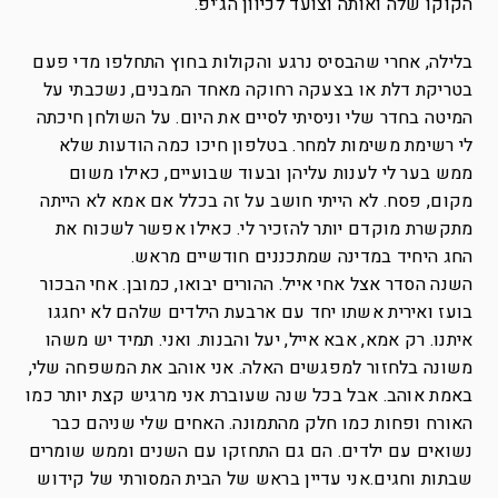
הקוקו שלה ואותה וצועד לכיוון הג’יפ.
בלילה, אחרי שהבסיס נרגע והקולות בחוץ התחלפו מדי פעם
בטריקת דלת או בצעקה רחוקה מאחד המבנים, נשכבתי על
המיטה בחדר שלי וניסיתי לסיים את היום. על השולחן חיכתה
לי רשימת משימות למחר. בטלפון חיכו כמה הודעות שלא
ממש בער לי לענות עליהן ובעוד שבועיים, כאילו משום
מקום, פסח. לא הייתי חושב על זה בכלל אם אמא לא הייתה
מתקשרת מוקדם יותר להזכיר לי. כאילו אפשר לשכוח את
החג היחיד במדינה שמתכננים חודשיים מראש.
השנה הסדר אצל אחי אייל. ההורים יבואו, כמובן. אחי הבכור
בועז ואירית אשתו יחד עם ארבעת הילדים שלהם לא יחגגו
איתנו. רק אמא, אבא אייל, יעל והבנות. ואני. תמיד יש משהו
משונה בלחזור למפגשים האלה. אני אוהב את המשפחה שלי,
באמת אוהב. אבל בכל שנה שעוברת אני מרגיש קצת יותר כמו
האורח ופחות כמו חלק מהתמונה. האחים שלי שניהם כבר
נשואים עם ילדים. הם גם התחזקו עם השנים וממש שומרים
שבתות וחגים.אני עדיין בראש של הבית המסורתי של קידוש