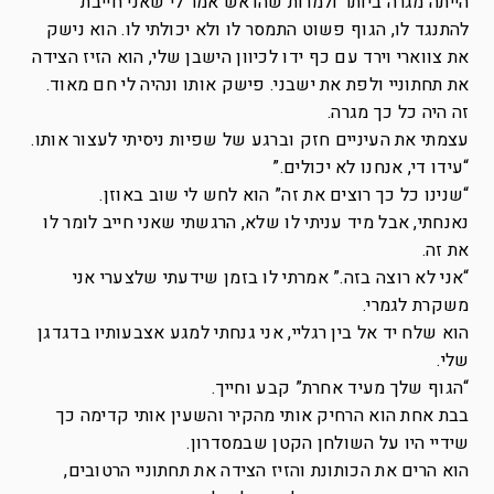
הייתה מגרה ביותר ולמרות שהראש אמר לי שאני חייבת
להתנגד לו, הגוף פשוט התמסר לו ולא יכולתי לו. הוא נישק
את צווארי וירד עם כף ידו לכיוון הישבן שלי, הוא הזיז הצידה
את תחתוניי ולפת את ישבני. פישק אותו ונהיה לי חם מאוד.
זה היה כל כך מגרה.
עצמתי את העיניים חזק וברגע של שפיות ניסיתי לעצור אותו.
“עידו די, אנחנו לא יכולים.”
“שנינו כל כך רוצים את זה” הוא לחש לי שוב באוזן.
נאנחתי, אבל מיד עניתי לו שלא, הרגשתי שאני חייב לומר לו
את זה.
“אני לא רוצה בזה.” אמרתי לו בזמן שידעתי שלצערי אני
משקרת לגמרי.
הוא שלח יד אל בין רגליי, אני גנחתי למגע אצבעותיו בדגדגן
שלי.
“הגוף שלך מעיד אחרת” קבע וחייך.
בבת אחת הוא הרחיק אותי מהקיר והשעין אותי קדימה כך
שידיי היו על השולחן הקטן שבמסדרון.
הוא הרים את הכותונת והזיז הצידה את תחתוניי הרטובים,