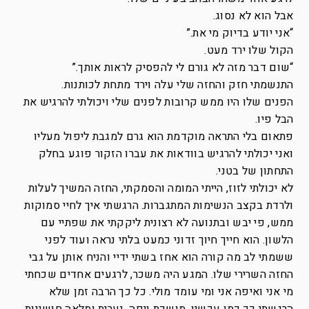
אבל הוא לא נסוג.
“אני יודע בדיוק מי את.”
הקול שלו ירד מעט.
“שום דבר מזה לא גורם לי להפסיק לראות אותך.”
התנשמתי חזק והחזה שלי עלה וירד מתחת לכותנות.
הפנים שלו היו ממש קרובות לפנים שלי ויכולתי להרגיש את
הבל פיו.
פתאום בלי התראה מוקדמת הוא גרם למגבת ליפול מעליו
ואני יכולתי להרגיש בוודאות את עברו הזקור פוגע בחלק
התחתון של בטני.
לא יכולתי לזוז, הייתי המומה והסמקתי, החזה המשיך לעלות
ולרדת בקצב הנשימות המתגברות. הרגשתי איך לחיי סמוקות
ממש, פי יבש ובתנועה לא רצונית ליקקתי את שפתיי עם
הלשון. הוא חייך חיוך זדוני כמעט בלתי נראה ועוד לפני
ששמתי לב מה קורה הוא אחז בשתי ידיי והניח אותן על גבי
החזה השרירי שלו. המגע היה משכר, לרגעים אחדים שכחתי
מי אני ואיפה אני ומי עומד מולי. כל כך הרבה זמן שלא