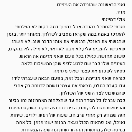
ואני הראשונה שהורידה את העיניים.
מוזר.
אולי דמיינתי.
חזרתי להסתכל בהגדה אבל במשך כמה דקות לא הצלחתי
להתרכז באמת במה שקראו מסביב לשולחן. מאוחר יותר, בזמן
שהגשתי את האוכל, הרגשתי את אותו הדבר שוב. לא משהו
שאפשר להצביע עליו, לא מבט לא ראוי, לא מילה לא במקום,
פשוט תחושה. כאילו בכל פעם שאני מרימה את הראש,
העיניים שלו כבר שם לרגע לפני שהן ממשיכות הלאה.
ניסיתי לשכנע את עצמי שאני מגזימה.
כנראה שאני מגזימה. ובכל זאת, בפעם הבאה שעברתי לידו
עם קערת הסלט, מצאתי את עצמי נושמת לרווחה רק אחרי
שהמשכתי לצד השני של השולחן.
ככה עבר לו כל הסדר הזה עד שהצלחות האחרונות נחו בכיור
והכיסאות חזרו למקומם, הבית כבר היה שקט. השקט המיוחד
הזה שמגיע רק אחרי ערב חג. שעות של רעש, ילדים, שיחות
ואוכל, ואז פתאום הכול נעצר. הבנות ישנו מזמן. כל אחת
במיטה שלה, מותשות מההתרגשות ומהשעה המאוחרת.