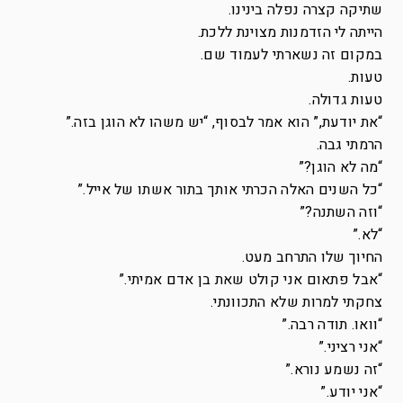
שתיקה קצרה נפלה בינינו.
הייתה לי הזדמנות מצוינת ללכת.
במקום זה נשארתי לעמוד שם.
טעות.
טעות גדולה.
“את יודעת,” הוא אמר לבסוף, “יש משהו לא הוגן בזה.”
הרמתי גבה.
“מה לא הוגן?”
“כל השנים האלה הכרתי אותך בתור אשתו של אייל.”
“וזה השתנה?”
“לא.”
החיוך שלו התרחב מעט.
“אבל פתאום אני קולט שאת בן אדם אמיתי.”
צחקתי למרות שלא התכוונתי.
“וואו. תודה רבה.”
“אני רציני.”
“זה נשמע נורא.”
“אני יודע.”