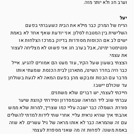
וערב חג ולא יותר מזה.
יעל
הריח של המרק כבר מילא את הבית כשעברתי בפעם
השלישית בין המטבח לסלון. אני יודעת שאף אחד לא באמת
ישים לב אם הכוסות מסודרות בדיוק במרכז הצלחות או
סנטימטר ימינה, אבל בערב חג אני פשוט לא מצליחה לעצור
את עצמי.
הצצתי בשעון שעל הקיר, עוד מעט הם אמורים להגיע. אייל
כבר היה בחדר השינה, מתארגן לבית הכנסת. שמעתי אותו
מדבר עם הבנות ומבקש מהן בפעם המאה לא לגעת בשולחן
עד שכולם יישבו.
חייכתי לעצמי, יש דברים שלא משתנים.
עברתי שוב ליד המראה שבמסדרון וסידרתי קווצת שיער
סוררת. השמלה כבר ישבה עליי כמו שצריך, למרות שלא ממש
אהבתי איך שהיא נראית עליי. אחרי שתי לידות למדתי להשלים
עם זה שהמראה כבר לא אותו מראה של גיל עשרים. לא שזה
באמת משנה. לפחות זה מה שאני מספרת לעצמי.