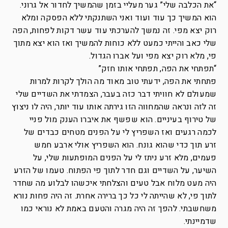
“את הכלבה שלי” גער מעליי בזמן שהמשיך לחדור אל גרוני.
הוא המשיך כך עוד ועוד ואני השתנקתי ללא הפסקה ומלא
רוק יצא מפי. זה נמשך להערכתי עוד עשר דקות לפחות, הפה
שלי כאב והייתי כמעט ללא כוחות להמשיך ואז הוא יצא מתוך
פי, מלא רוק יצא מפי ועל אברו הגדול.
“תפתחי את הפה, תפתחי אותו חזק”
פתחתי את הפה, ידעתי טוב מאוד מה הולך לקרות למרות
שמעולם לא חוויתי דבר כזה בעבר, הצמדתי את השדיים שלי
זה לזה ונראה שהמחווה הזו גירתה אותו עוד יותר, היה לו ניצוץ
של טירוף בעיניים. הוא שפשף את איברו הענק מול פניי
לכמה רגעים ואז השפריץ לי על הפנים מטחים כבדים של
זרע תוך כדי שהוא גונח. הוא השפריץ אולי ארבע חמש
פעמים, מלא זרע ניתז לי על הפנים המופתעות שלי, על
השיער, על השדיים וגם חדר לתוך פי הפתוח. טעמו של הזרע
היה מעט מלוח אבל טעים והצלחתי איכשהו לבלוע מה שחדר
לתוך פי, לא שהייתה לי כל כך ברירה אחרת. זה היה פחות נורא
משחשבתי. להפך זה היה מגרה והטעם באמת לא נוראי כמו
שדמיינתי.