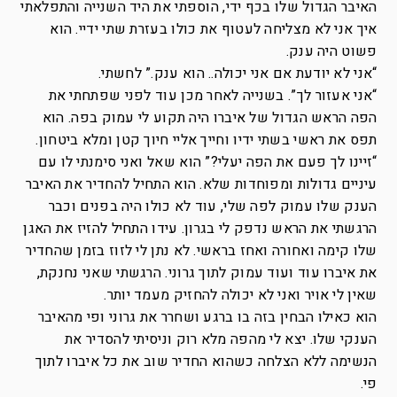
האיבר הגדול שלו בכף ידי, הוספתי את היד השנייה והתפלאתי
איך אני לא מצליחה לעטוף את כולו בעזרת שתי ידיי. הוא
פשוט היה ענק.
“אני לא יודעת אם אני יכולה.. הוא ענק.” לחשתי.
“אני אעזור לך”. בשנייה לאחר מכן עוד לפני שפתחתי את
הפה הראש הגדול של איברו היה תקוע לי עמוק בפה. הוא
תפס את ראשי בשתי ידיו וחייך אליי חיוך קטן ומלא ביטחון.
“זיינו לך פעם את הפה יעלי?” הוא שאל ואני סימנתי לו עם
עיניים גדולות ומפוחדות שלא. הוא התחיל להחדיר את האיבר
הענק שלו עמוק לפה שלי, עוד לא כולו היה בפנים וכבר
הרגשתי את הראש נדפק לי בגרון. עידו התחיל להזיז את האגן
שלו קימה ואחורה ואחז בראשי. לא נתן לי לזוז בזמן שהחדיר
את איברו עוד ועוד עמוק לתוך גרוני. הרגשתי שאני נחנקת,
שאין לי אויר ואני לא יכולה להחזיק מעמד יותר.
הוא כאילו הבחין בזה בו ברגע ושחרר את גרוני ופי מהאיבר
הענקי שלו. יצא לי מהפה מלא רוק וניסיתי להסדיר את
הנשימה ללא הצלחה כשהוא החדיר שוב את כל איברו לתוך
פי.