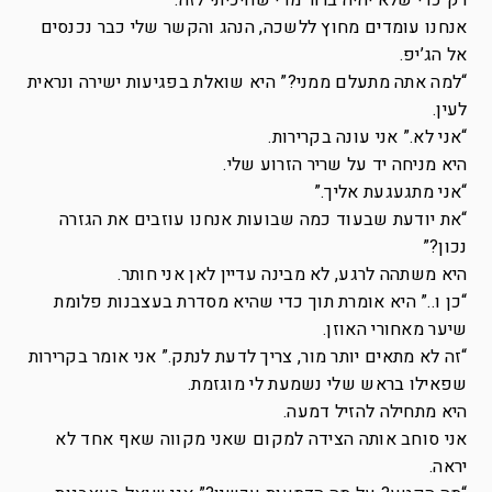
רק כדי שלא יהיה ברור מדי שחיכיתי לזה.
אנחנו עומדים מחוץ ללשכה, הנהג והקשר שלי כבר נכנסים
אל הג’יפ.
“למה אתה מתעלם ממני?” היא שואלת בפגיעות ישירה ונראית
לעין.
“אני לא.” אני עונה בקרירות.
היא מניחה יד על שריר הזרוע שלי.
“אני מתגעגעת אליך.”
“את יודעת שבעוד כמה שבועות אנחנו עוזבים את הגזרה
נכון?”
היא משתהה לרגע, לא מבינה עדיין לאן אני חותר.
“כן ו..” היא אומרת תוך כדי שהיא מסדרת בעצבנות פלומת
שיער מאחורי האוזן.
“זה לא מתאים יותר מור, צריך לדעת לנתק.” אני אומר בקרירות
שפאילו בראש שלי נשמעת לי מוגזמת.
היא מתחילה להזיל דמעה.
אני סוחב אותה הצידה למקום שאני מקווה שאף אחד לא
יראה.