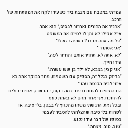
עמדתי במטבח עם מגבת ביד כשעידו לקח את המפתחות של
הרכב.
“אחזיר את ההורים ואחזור לבסיס,” הוא אמר.
אייל אפילו לא נתן לו לסיים את המשפט.
“על מה אתה מדבר? בשעה כזאת?”
“אני אסתדר.”
“לא, אתה לא. תחזיר אותם ותחזור לפה.”
עידו חייך.
“אני קצין בצבא, לא ילד בן שש עשרה.”
“בדיוק בגלל זה, מספיק עם השטויות, מחר בבוקר אתה בא
איתי לבית הכנסת וזהו.”
הם המשיכו להתווכח עוד כמה דקות, כמו שרק אחים יכולים
להתווכח. אף אחד מהם לא באמת כעס.
ובכל זאת, הרגשתי משהו מתכווץ לי בבטן, בלי סיבה, או
לפחות בלי סיבה שהצלחתי להסביר לעצמי.
בסופו של דבר עידו נכנע.
“טוב, טוב. ניצחת.”