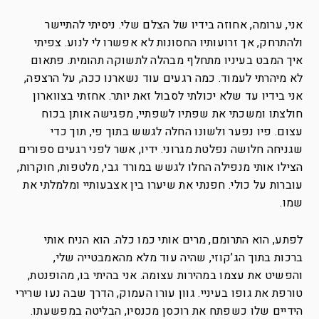
אני, ערומה, אחוזה בידיו של הצלם שלי. ניסיתי להתיישר
ולהתרחק, אך זרועותיו החסונות לא אפשרו לי לנוע. צפיתי
איך המבט בעיניו מתחלף מבהלה לתשוקה תהומית. פתאום
לא מיהרתי לעמוד. כמה רגעים עוד נשארנו ככה, על הרצפה,
אני בידיו עד שלא יכולתי לסבול זאת יותר. אחזתי בצווארון
חולצתו ומשכתי את שפתיו לשפתיי, מפגישה אותן בכוח
עצום. פיו נפער ולשונו החלה לגשש בתוך פי, תוך כדי
שגניחה חלושה נפלטת מגרוני. ידיו, אשר לפני רגעים ספורים
הצילו אותי מנפילה החלו לגשש במורד גבי, מלטפות, חוקרות,
עוברות על כולי. חפנתי את שיערו בין אצבעותיי ומלמלתי את
שמו.
לפתע, הוא התרומם, מרים אותי כמו כלה. הוא הניח אותי
ברכות בתוך הג’קוזי, שהיה עוד מלא מהאמבטייה שלי,
והפשיט את עצמו במהירות עצומה. אני בהיתי בו, מהופנטת,
טורפת את גופו בעיניי. גוון עורו העמוק, הדרך שבה נעו שרירי
הידיים שלו כשפתח את רוכסן מכנסיו, הבליטה במפשעתו.