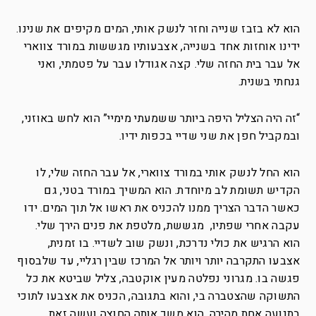
הוא לא בזבז שנייה וחזר לנשק אותי, המים מקיפים את שנינו.
ידינו אוחזות אחד בשנייה, אצבעותיו מגששות במורד צווארי
אל עבר בית החזה שלי. קצה אגודלו עבר על פטמתי, ואני
גנחתי בשנית.
“זה היה הצליל היפה ביותר ששמעתי מימיי” הוא לחש באוזני,
ובמקביל חפן את שני שדיי בכפות ידיו.
הוא החל לנשק אותי במורד צווארי, אל עבר החזה שלי, לו
הקדיש תשומת לב מיוחדת. הוא המשיך במורד בטני, גם
כאשר הדבר הצריך ממנו להכניס את ראשו אל תוך המים. ידו
עקבה אחרי שפתיו, מגששת, מלטפת את פנים הירך שלי.
הוא הרגיש את כולי נדרכת, ונשק שוב לשדיי. בו זמנית,
אצבעו התקרבה יותר ויותר אל המרכז שבין רגליי, עד שלבסוף
פגשה בו. מגרוני נפלטה מעין אוקטבה, צליל שביטא את כל
התשוקה שהצטברה בי, והוא בתגובה, הכניס את אצבעו לתוכי
בתנועה אחת מהירה. הוא משך אותה החוצה ועשה זאת