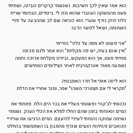
הוא אמר שאין לכך חשיבות. נשנשתי קרקרים וגבינה, ושתיתי
מעט מהמשקה הענברי שהוא מזג לי. בינתיים, הבחנתי שריח
כלור חזק נודף שערי. הוא כנראה שם לב שההבעה על פניי
השתנתה, ושאל לפשר הדבר.
“אני פשוט לא מתה על כלור” הודיתי.
“אין שום בעיה, יש פה מקלחת” הוא אמר ולגם מכוסו.
מחיתי מעט, אך הוא התעקש, ובינינו מקלחת ארוכה וחמה
נשמעה מאוד אטרקטיבית לאחר הצילומים המתישים.
הוא ליווה אותי אל חדר האמבטיה.
“תקראי לי אם תצטרכי משהו” אמר, וסגר אחריי את הדלת.
נכנסתי לג’קוזי ופשטתי מעליי את בגד הים הלח. פתחתי את
המים ונאנחתי בזמן שהם החלו למלא את הכלי הענק. נשמתי
נשימה עמוקה והנחתי לעיניי להיעצם. המים הרגיעו את שריריי
הכואבים והניחוח הנעים שנדף מהסבון בו השתמשתי בהחלט