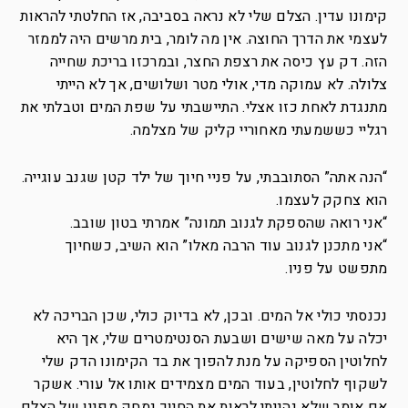
קימונו עדין. הצלם שלי לא נראה בסביבה, אז החלטתי להראות
לעצמי את הדרך החוצה. אין מה לומר, בית מרשים היה לממזר
הזה. דק עץ כיסה את רצפת החצר, ובמרכזו בריכת שחייה
צלולה. לא עמוקה מדי, אולי מטר ושלושים, אך לא הייתי
מתנגדת לאחת כזו אצלי. התיישבתי על שפת המים וטבלתי את
רגליי כששמעתי מאחוריי קליק של מצלמה.
“הנה אתה” הסתובבתי, על פניי חיוך של ילד קטן שגנב עוגייה.
הוא צחקק לעצמו.
“אני רואה שהספקת לגנוב תמונה” אמרתי בטון שובב.
“אני מתכנן לגנוב עוד הרבה מאלו” הוא השיב, כשחיוך
מתפשט על פניו.
נכנסתי כולי אל המים. ובכן, לא בדיוק כולי, שכן הבריכה לא
יכלה על מאה שישים ושבעת הסנטימטרים שלי, אך היא
לחלוטין הספיקה על מנת להפוך את בד הקימונו הדק שלי
לשקוף לחלוטין, בעוד המים מצמידים אותו אל עורי. אשקר
אם אומר שלא נהניתי לראות את החיוך נמחק מפניו של הצלם