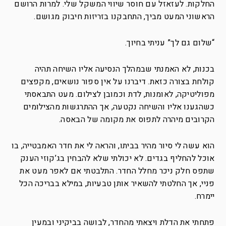
החלקות. לעזאזל עם חוסר שיווי המשקל שלי. למרות הרושם
הראשוני המעט מביך, התחבקנו בזריזות חיבוק מגושם.
“שלום גם לך” עניתי בחיוך.
בכנות, לא האמנתי שבמהלך הנסיעה אליו השיחה תהיה
קולחת בצורה כזאת. דיברנו על אין ספור נושאים, מקפצים
מפוליטיקה, לאומנות, לדת וכמובן לצילום. מעט התבאסתי
כשהגענו אליו והשיחה נקטעה, אך ההתרגשות מהצילומים
הקרובים מיהרה לתפוס את מקומה של הבאסה.
הוא עשה לי סיור מהיר בביתו, והראה לי את חדר האמבטייה, בו
אוכל להחליף בגדים. לא יכולתי שלא להבחין בג’קוזי הענק
שתפס חלק ניכר מחלל החדר. התלבטתי אם לאפר מעט את
פניי, אך החלטתי להשאיר אותן טבעיות, במילא בבריכה הכל
יימרח.
פתחתי את הדלת ויצאתי מהחדר, לבושה בביקיני ובמעין