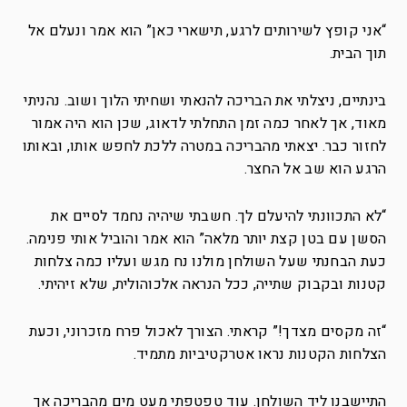
“אני קופץ לשירותים לרגע, תישארי כאן” הוא אמר ונעלם אל
תוך הבית.
בינתיים, ניצלתי את הבריכה להנאתי ושחיתי הלוך ושוב. נהניתי
מאוד, אך לאחר כמה זמן התחלתי לדאוג, שכן הוא היה אמור
לחזור כבר. יצאתי מהבריכה במטרה ללכת לחפש אותו, ובאותו
הרגע הוא שב אל החצר.
“לא התכוונתי להיעלם לך. חשבתי שיהיה נחמד לסיים את
הסשן עם בטן קצת יותר מלאה” הוא אמר והוביל אותי פנימה.
כעת הבחנתי שעל השולחן מולנו נח מגש ועליו כמה צלחות
קטנות ובקבוק שתייה, ככל הנראה אלכוהולית, שלא זיהיתי.
“זה מקסים מצדך!” קראתי. הצורך לאכול פרח מזכרוני, וכעת
הצלחות הקטנות נראו אטרקטיביות מתמיד.
התיישבנו ליד השולחן. עוד טפטפתי מעט מים מהבריכה אך