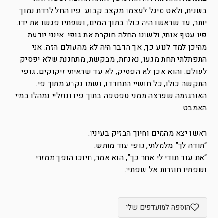
בשנית, ולאט סיגל לעצמו מקצב קבוע. פיו החל לרדת נמוך
יותר, עד שראשו היה כולו בתוך המים, ושפתיו פגשו את ידו.
פיו עטף אותי, ולשונו החלה חוקרת את גופי. אינני יודעת
מהיכן למד לנוע כך, אך הדבר היה לא מהעולם הזה. אני
התפתלתי תחת מגעו, נאנחת, מבקשת, מתחננת שלא יפסיק
לעולם. והוא אכן לא הפסיק, לא עד שראיתי זיקוקים. גופי
התקשה כולו, כל חושיי התחדדו, ושמו נקרע מתוך פי.
האורגזמה שפרצה ממני טפטפה בתוך פיו ונוזליי נמהלו במיי
האמבט.
ראשו יצא מהמים וחיוך הבזיק בעיניו.
“תודה לך” מלמלתי, גופי עוד מותש.
“את עוד תודי לי אחר כך”, הוא אמר, חיוכו הופך ממזרי
ושפתיו חוזרות אל שפתיי.
הוספה למועדפים שלי