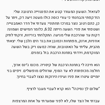
לעזאזל. השעון המעורר קטע את הפנטזייה הרטובה שלי.
הזדקפתי והבחנתי כי עורי כוסה כולו מעטה זיעה דק, ויתר על
כן, כתם רטוב נוצר במרכז תחתוניי. צעדתי אל חדר האמבטייה
ושטפתי את פניי. השעה הייתה 6:32, כלומר חמישים ושמונה
דקות עד שהרכבת שלי מגיעה. התקלחתי בזריזות, זרקתי לתיק
אוזניות, ארנק, מפתחות וכמובן את בגד הים הלבן שלי. יצאתי
מהבית, עליתי על האוטובוס, שהיה כמעט ריק בשל השעה
המוקדמת, וירדתי בתחנת הרכבת. בול בזמנים.
הוא חיכה לי בתחנת הרכבת של קיסריה. מכנס ג’ינס ארוך,
חולצה מכופתרת לא עד הסוף, שרוולים מופשלים. זיפים בני
יומיים עיטרו את פניו ועיניו הירוקות נצצו לעברי בחיוך.
“שלום לך נסיכה!” הוא קרא לעברי מעבר לרציף.
עברתי אל הצד שלו, לא לפני שמעדתי על אחת המרצפות