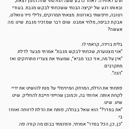
תרם לאווירה. לאחר כרבע שעה החלטתי שזה הזמן לצאת,
ובאותו רגע של יקיצה הבנתי ששכחתי לבקש מגבת. בעודי
רטובה, חיפשתי בארונות. מצאתי תמרוקים, גלילי נייר טואלט,
אבקת כביסה, מלחי אמבט. שום דבר שמזכיר מגבת. שיט. מה
אעשה?
בלית ברירה, קראתי לו.
“אני מצטערת, שכחתי לבקש מגבת” אמרתי מבעד לדלת.
“אין על מה, אני כבר מביא”, שמעתי את צעדיו מתרחקים ואז
מתקרבים.
“הנה”.
פתחתי את הדלת, המרחק המינימלי על מנת להושיט את ידיי
לקחת אותה. אחזתי בה, וכמובן שהייתי חייבת להחליק. שיט.
שיט. שיט.
“את בסדר?” הוא שאל בבהלה, פותח את הדלת לרווחה ואוחז
בי.
“כן, כן, הכל בסדר” אמרתי, והפנמתי בבום מה קורה פה.