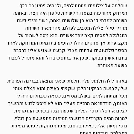
שחלמה על צילומים מתחת למים, ולו היה ניסיון רב בכך.
המרחק מהודעות במסנג’ר לשיחת טלפון היה קצר, ובאותה
השיחה למדתי כי הוא בן שלושים ואחת, נשוי ומידי פעם
מדריך טיולי צלילה מסביב לעולם. מהר מאוד השיחה
התגלגלה לפסים קצת יותר אישיים. הוא ניסה לשמור על
מקצועיות, אך סדקים החלו להופיע בתדמיתו המרוחקת לאחר
מספר פלרטוטים עדינים מצדי. קבענו שאגיע אליו ברכבת
ביום ראשון בבוקר, שכן אני בחופש גדול והוא מתחיל לעבוד
בשעה מאוחרת.
באותו לילה חלמתי עליו. חלמתי שאני נמצאת בבריכה הפרטית
שלו, לבושה בביקיני הלבן שקניתי באילת והוא מצלם אותי
מעל ומתחת למים. בשלב מסויים, כנראה שבחלום היה לי
האומץ, הורדתי את החזייה מעליי. הוא לא היסס לרגע והמשיך
לצלם את פלג גופי העליון, שכעת נצנץ בשמש המוקדמת.
למרות המים הקרירים הרגשתי חמימות מתפשטת בין רגליי.
גופי נמשך אליו, כאילו בקסם, עיניו מנותקות לפתע מעינית
המצלמה, קודחות בעיניי.