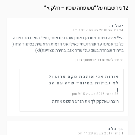
12 מחשבות על “
משפחה שכזו – חלק א
”
יעל ר.
24 בינואר 2018 בשעה 10:37 am
היי!! איזה סיפור מחרמן באופן שהדהים אותי,בחיי!! הוא נכתב בצורה
כל כך אמינה עד שהרגשתי כאילו אני הדמות הראשית בסיפור הזה (
בייחוד שבחרת בשם שלי שזה אגב, בחירה מצויינת)!;-)
התחבר למערכת כדי להשתתף בדיון
אורנה אני אוהבת סקס פרוע ול
לא גבולות במיוחד שזה עם הב
ן
25 במאי 2018 בשעה 9:15 pm
רוצה שאלקק לך את הזרע מהכוס אורנה
בן כלב
1 ביוני 2017 בשעה 11:28 pm