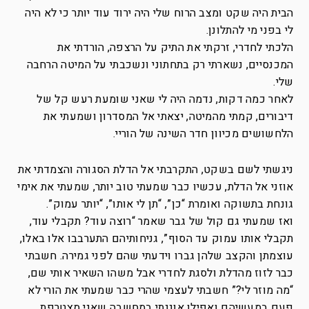
הבית היה שקט ומצב הרוח שלי היה ירוד עוד יותר כי לא היה
לי בפני מי להתלונן.
הלכתי לחדרי, זרקתי את התיק על הרצפה, הורדתי את
המכנסיים, נשארתי רק בתחתוני ונשכבתי על המיטה הרחבה
שלי.
לאחר כמה דקות, נדמה היה לי שאני שומעת רעש קל של
דיבורים, קמתי מהמיטה, יצאתי אל המסדרון ושמעתי את
הלחשושים מכיוון חדר השינה של הוריי.
ניגשתי לשם בשקט, התקרבתי אל הדלת הסגורה והצמדתי את
אוזני אל הדלת, עכשיו כבר שמעתי טוב יותר, שמעתי את אימי
גונחת בתשוקה ואומרת “כן”, “תן לי אותו”, “יותר עמוק”.
ואז שמעתי גם קול של גבר שאמר “רוצה עוד? תקבלי עוד,
תקבלי אותו עמוק עד הסוף”, גניחותיהם התערבבו אלו באלו,
עוצמתן והקצב שלהן גברו וידעתי שהם לפני גמירה. חשבתי
כבר לזוז מהדלת ולסגת לחדרי אבל משהו השאיר אותי שם,
“מה מוזר לי?” חשבתי לעצמי שהרי כבר שמעתי את הורי לא
פעם במעשיהם ואפילו אוננתי במחשבה שאני מצטרפת