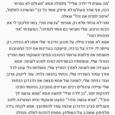
“מה עשית לי ילדה שלי?” מלמלה אמא “מעולם לא גמרתי
ככה, אף אחד מעולם לא סיפק אותי כל כך” המשיכה למלמל,
“איפה למדת את זה?” שאלה.
ואני לא עניתי אלא רק אמרתי “עכשיו תורי, בואי תלקקי לי את
הכוס הרטוב שלי ותביאי גם אותי לגמירה”, המשכתי “אני
חרמנית רצח”.
אמא לא אמרה מילה על סגנון הדיבור שלי אותו לא הכירה, רק
צייתה לי, ירדה על ברכיה, פישקה בעדינות את ירכי החטובות
חושפת את פלומת ערוותי הרטובה ממיצי תשוקתי ואת החריץ
הוורוד שלי, ששפתיו הבשרניות כמהו למגע לשונה. אמא
העבירה את לשונה לאורך החריץ שלי, משלחת גלי עונג לכל
אורך עמוד השדרה שלי, גנחתי בהנאה גלויה. עוד ליקוק ארוך,
ועוד גניחה שלי, לשונה של אמא מצאה את הדגדגן הנפוח
שלי וציירה עיגולים רכים ועדינים מסביבו, גניחותי הפכו
לחזקות יותר, “כן ילדה שלי” לחשה אמא “אמא עושה לך
טוב?”, “אמא עושה נהדר” כמעט וצעקתי והיא המשיכה לחוג
מעגלים סביב הדגדגן שכמו עמד להתפוצץ. אמא לקחה בידה
מלפפון ששכב על השולחן, ממתין להכנס לסלט והחלה