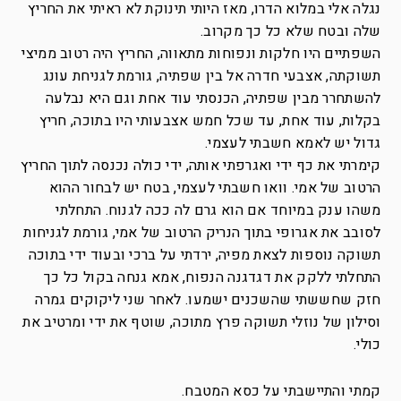
נגלה אלי במלוא הדרו, מאז היותי תינוקת לא ראיתי את החריץ
שלה ובטח שלא כל כך מקרוב.
השפתיים היו חלקות ונפוחות מתאווה, החריץ היה רטוב ממיצי
תשוקתה, אצבעי חדרה אל בין שפתיה, גורמת לגניחת עונג
להשתחרר מבין שפתיה, הכנסתי עוד אחת וגם היא נבלעה
בקלות, עוד אחת, עד שכל חמש אצבעותי היו בתוכה, חריץ
גדול יש לאמא חשבתי לעצמי.
קימרתי את כף ידי ואגרפתי אותה, ידי כולה נכנסה לתוך החריץ
הרטוב של אמי. וואו חשבתי לעצמי, בטח יש לבחור ההוא
משהו ענק במיוחד אם הוא גרם לה ככה לגנוח. התחלתי
לסובב את אגרופי בתוך הנריק הרטוב של אמי, גורמת לגניחות
תשוקה נוספות לצאת מפיה, ירדתי על ברכי ובעוד ידי בתוכה
התחלתי ללקק את דגדגנה הנפוח, אמא גנחה בקול כל כך
חזק שחששתי שהשכנים ישמעו. לאחר שני ליקוקים גמרה
וסילון של נוזלי תשוקה פרץ מתוכה, שוטף את ידי ומרטיב את
כולי.
קמתי והתיישבתי על כסא המטבח.