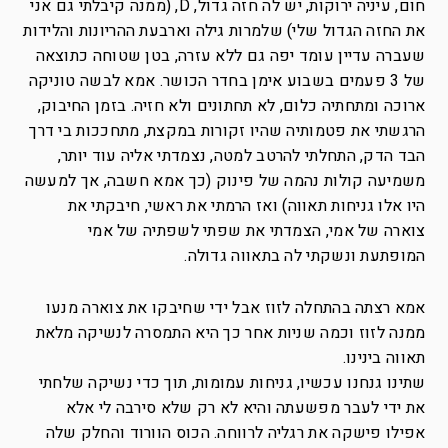
חום, עיניה ירוקות, יש לה חזה גדול, D, (ממנה קיבלתי גם אני
את החזה הגדול שלי) שלמרות גילה וארבעת ההריונות והלידות
שעברה עדיין עומד יפה גם ללא עזרה, בטן שטוחה כתוצאה
של 3 פעמים בשבוע אימן בחדר הכושר. אמא לבשה טוניקה
ארוכה ומתחתיה כלום, לא תחתונים ולא חזיה. בזמן החיבוק,
הרגשתי את פטמותיה שהיו זקורות במקצת, מתחככות בי דרך
הבד הדק, התחלתי להרטב למטה, נצמדתי אליה עוד יותר,
משמיעה קולות נהמה של פינוק (כך אמא חשבה, אך למעשה
היו אלו גניחות תאווה) ואז הרמתי את ראשי, חיבקתי את
צוארה של אמי, הצמדתי את שפתי לשפתיה של אמי
המופתעת ונשקתי לה בתאווה גדולה.
אמא רצתה בהתחלה לזוז אבל ידי שחיבקו את צוארה מנעו
ממנה לזוז וכמה שניות אחר כך היא התמסרה לנשיקה מלאת
תאווה בינינו.
שתינו גנחנו עכשיו, גניחות עמומות, תוך כדי נשיקה שלחתי
את ידי לעבר מפשעתה והיא לא רק שלא סירבה לי אלא
אפילו פישקה את רגליה לרווחה. הכוס הוורוד והחלק שלה