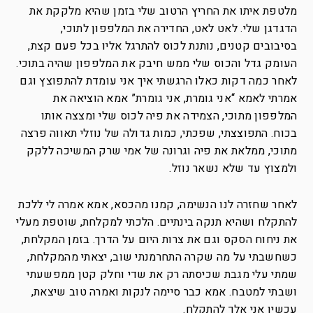
מלטפת איתו את החריץ הרטוב שלי בזמן שהיא מלקקת את
הדגדגן שלי. לאט לאט, החדירה את המלפפון לתוכי,
בסיבובים קטנים, נותנת לכוס להתרגל אליו בכל פעם קצת,
העומק גדל והכוס שלי ממש חיבק את המלפפון שהיה בתוכי.
לאחר כמה דקות כאלו הרגשתי איך אני עומדת להתפוצץ וגם
אמרתי לאמא “אני גומרת, אני גומרת” אמא הוציאה את
המלפפון מתוכי, הצמידה את פיה לכוס שלי ומצצה אותו
בכוח. התפוצצתי, שפכתי, כמות גדולה של נוזלי תאווה פרצה
מתוכי, ממלאת את פיה וגרונה של אמי שרק המשיכה ללקק
ולמצוץ עד שלא נשאר נוזל.
לאחר שחזרה לנו הנשימה, קמנו מהכסא, אמא אמרה לי ללכת
להתקלח ושהיא תנקה בינתיים. הלכתי למקלחת, שוטפת מעלי
את ניחוח הסקס וגם את צרות היום על הדרך. בזמן המקלחת,
כשחשבתי על מה שקרה התחרמנתי שוב, יצאתי מהמקלחת,
שמתי עלי מגבת שכיסתה רק את שדי וחלק קטן ממפשעתי
ושבתי למטבח. אמא כבר סיימה לנקות ואמרה טוב שיצאת,
עכשיו אני אלך להתקלח.