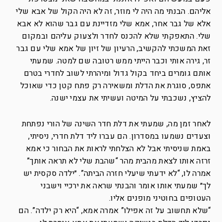
אליהם. הבנתי מה היה לי מוזר, זה לא היה הקול של אבא שלי
אלא של גבר אחר, אמא שלי מזדיינת עם גבר שהוא לא אבא
שלי. התאפקתי שלא להכנס לחדר ולצעוק עליהם ובמקום
זאת המשכתי להקשיב, הרעיון של זיון של אמא שלי עם גבר
זר, גירה אותי וכבר הייתי ממש רטובה שם למטה. שמעתי
אותם גומרים ביחד בקול גדול ומיהרתי לשוב לחדרי בטרם
אתפס, סוגרת את הדלת ומשאירה רק פתח קטן כדי שאוכל
להציץ, נשכבתי על המיטה ועשיתי את עצמי ישנה.
לאחר זמן מה, שמעתי את דלת חדר השינה של הורי נפתחת
וצעדים נשמעו במסדרון. הם עברו ליד דלת חדרי, ניסיתי,
באמת שניסיתי אבל לא הצלחתי לראות את הבחור כי אמא
זרזה אותו לצאת מהבית מהר “שהבת שלי לא תראה אותך”
אמרה לו, “לא ידעתי שיעלי חזרה הביתה”. ״ילדה סקסית יש
לך״ שמעתי אותו אומר והבנתי שראה את ירכיי וישבני
העטופים בחוטיני מופנים אליו.
“שלא תחשוב על זה אפילו” אמרה אמא, “היא רק ילדה”. הם