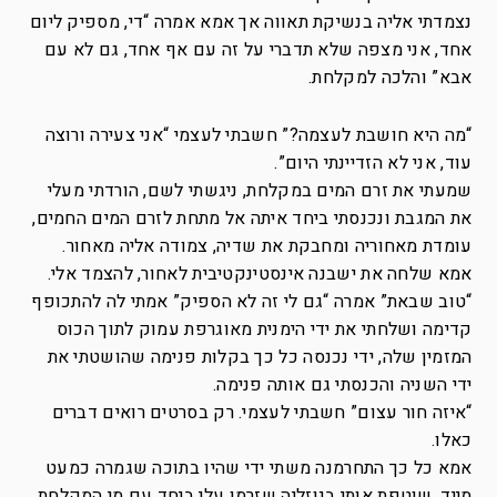
נצמדתי אליה בנשיקת תאווה אך אמא אמרה “די, מספיק ליום
אחד, אני מצפה שלא תדברי על זה עם אף אחד, גם לא עם
אבא” והלכה למקלחת.
“מה היא חושבת לעצמה?” חשבתי לעצמי “אני צעירה ורוצה
עוד, אני לא הזדיינתי היום”.
שמעתי את זרם המים במקלחת, ניגשתי לשם, הורדתי מעלי
את המגבת ונכנסתי ביחד איתה אל מתחת לזרם המים החמים,
עומדת מאחוריה ומחבקת את שדיה, צמודה אליה מאחור.
אמא שלחה את ישבנה אינסטינקטיבית לאחור, להצמד אלי.
“טוב שבאת” אמרה “גם לי זה לא הספיק” אמתי לה להתכופף
קדימה ושלחתי את ידי הימנית מאוגרפת עמוק לתוך הכוס
המזמין שלה, ידי נכנסה כל כך בקלות פנימה שהושטתי את
ידי השניה והכנסתי גם אותה פנימה.
“איזה חור עצום” חשבתי לעצמי. רק בסרטים רואים דברים
כאלו.
אמא כל כך התחרמנה משתי ידי שהיו בתוכה שגמרה כמעט
מייד, שוטפת אותי בנוזליה שזרמו עלי ביחד עם מי המקלחת.