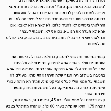
נפרדו ליד הדלת בנשיקה ושמעתי את אמא אומרת לו,
“בשבוע הבא באותו זמן, טוב?” וסגרה את הדלת אחריו. אמא
ניגשה למטבח להכין לנו ארוחת צהריים ונראה לי שעשתה
בכוונה הרבה רעש כדי שאתעורר. חשבתי לעצמי מה לעשות
והחלטתי בינתיים לא להגיד כלום. לא לאמא ולא לאבא. אם
אמא לא תעלה את הנושא, גם אני לא, חשבתי לעצמי
והחלטתי שאני צריכה להיות בבית גם בשבוע הבא, ואז אחליט
מה לעשות.
קמתי ממיטתי וניגשתי למטבח, החולצה הגדולה כיסתה את
התחתונים שלי. באתי לאמא לחיבוק וסיפרתי לה על היום
המגעיל שעבר עלי. אמא חיבקה אותי בחום. המראה של אמא
במטבח בשילוב ריח הגוף שלה חירמן אותי נורא, מעולם לא
חשבתי על אמא שלי כעל אובייקט מיני, תמיד הא היתה עבורי
א-מינית, הצפיה בה כאובייקט בעל משמעות מינית, ממש
חירמנה אותי.
קצת פרטים על אמא שלי -בת 45, נראית טוב, באמת טוב,
גובהה 1.75 והיא שוקלת בערך 60 ק”ג, שיערה מתולתל בצבע