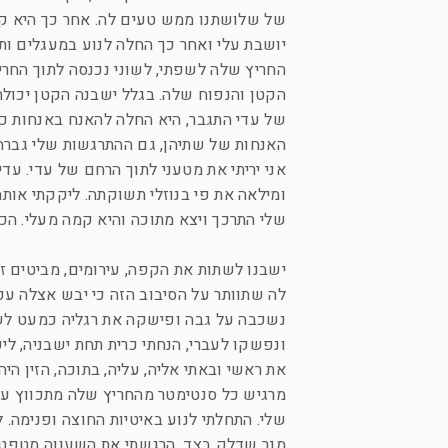
של שלושתנו ממש טעים לה. אחר כך היא קמה
יושבת עלי ואחר כך החלה לנוע במעגלים ותו
החריץ שלה לשפתי, לשוני נכנסה לתוך החריץ
הקטן והנפוח שלה. בגלל ישבנה הקטן יכולתי
של עדי התגבר, היא החלה להאנח באנחות כב
האנחות של שתיהן, גם ההתרגשות שלי גברה 
אני יריתי את מטעני לתוך הרחם של עדי. עדי
ומילאה את פי בנוזלי תשוקתה. ליקקתי אותה
שלי התרכך ויצא מתוכה והיא קמה מעלי. ה
ישבנו לשתות את הקפה, עירומים, מביטים זו
לה שתוותר על הסיבוב הזה כי יבש אצלה עכש
נשכבה על גבה ופישקה את רגליה כמעט לשפ
ונפשקו לעברי, הנחתי כרית תחת ישבניה, ל
את ראשי ובאתי אליה, עליה, בתוכה, הזין ה
מרגיש כל סנטימטר מהחריץ שלה מתכווץ על ה
שלי. התחלתי לנוע באיטיות החוצה ופנימה
מנר שדלק בצד. הרגשתי את השעווה מטפטפת 