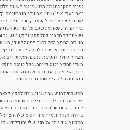
אירית התקרבה אלי, הרגשתי את לשונה מלקק
זאת בעוד אני “טוחן” את עדי. הגברתי את ק
ישבני. לא הצלחתי להתאפק יותר ויריתי מטח
עדי גמרה. נשארתי לשכב על עדי כשלשונה ש
(שאחר כך התברר כמלפפון גדול) נוגע בחור 
השריר. החפץ החל לחור פנימה לתוכי, מגשש א
מזדקף שוב. אירית החלה להניע את החפץ אחו
מצידה החלה להניע את אגנה מתחתי וגם אני 
מעדי החפץ נכנס פנימה, בכל כניסה החפץ יצ
שוב, הגירוי היה עצום והיא גמרה שוב. התרו
מהמיטה והלכה להשתחרר בשרותים.
המשכתי להניע את ישבני, גורם לחפץ לצאת ו
אירית עם החפץ. עדי מצידה השתחלה מתחתי 
לתוכה. הכוס שלה היה רטוב מאוד, החפץ עדי
גדולה, חזקה וגמרה מיד, הכוס שלה הצר מ
התכווץ עוד יותר על הזין שלי והנוזלים שלו
אירית.