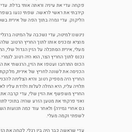
פקחה עדי את עיניה וראתה אותי בדלת. עדי ס
קירבתי את ראשי לראשה. שפתי נגעו בשפתיה
הליקוק. עדי גמרה בתוך הפה של אירית בשט
ניגשנו למיטה, עדי נשכבה על המיטה ברגליים
מוציא ומכניס אותו לתוך החריץ הרטוב שלה.
מעלי, אירית הסתכלה על הזין הגדול שלי, ה
נכנס לתוך החריץ הצר, הוא היה רטוב לגמרי.
הכוס התרחבו ועטפו את הזין, הרגשתי את הכ
הכניסה את לשונה לחריץ של אירית, מלקקת 
החריץ היה מספיק רטוב והיא הצליחה להכניס
תלויה עליו, היא החלה לעלות ולרדת עליו ל
החריץ משפשף את הזין שלי, עדי קרבה את
ואני פרקתי את מטען הזרע שהיה בתוכי לתוך
גם אחרי גמירה) ולאחר עוד כמה תנועות הש
לשפתי וקמה מעלי.
עדי שראשה כבר היה בין רגלי, לקחה את הז