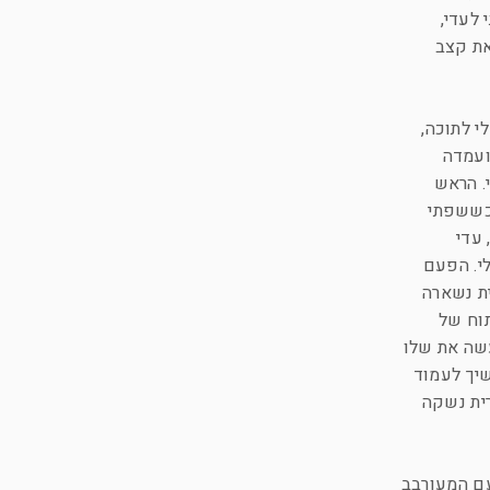
 לעדי,
את קצב
י לתוכה,
ועמדה
. הראש
 כששפתי
 עדי
לי. הפעם
ית נשארה
תוח של
שה את שלו
שיך לעמוד
רית נשקה
עם המעורבב