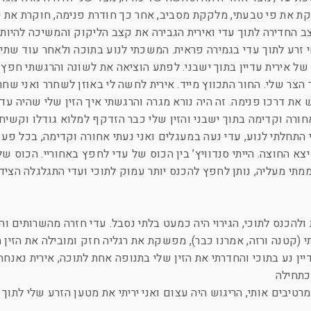
ת את פי טבעתי, מלקקת מסביב, אחר כך חודרת פנימה, חוקרת את י
צב החדירה לתוך עדי ואירית הגבירה את קצב הליקוק והמשיכה להיות
י זרע לתוך עדי בגמירה פראית. המשכתי לנוע בתוכה ולאחר עוד שתי 
ל אירית עדיין בתוך ישבני. לפתע הוציאה את לשונה והרגשתי חפץ
הצר שלי. החור התכווץ מייד. אירית לחשה לי באוזן לשחרר ואני שחר
ת דרכו פנימה. זה היה נורא מגרה והרגשתי איך הזין שלי שהיה עדין
רה וקדימה בתוך ישבני והזין שלי כבר הזדקף למלוא גודלו וקשיחו
התחלתי לנוע, עדי נעה במעגלים ואני נעתי אחורה וקדימה, בכל פעם
א החוצה. הייתי סנדוויץ’ בין הכוס של עדי לחפץ באחוריי. הכוס של
ממתי מעליה, נותן לחפץ להכנס יותר עמוק לתוכי ועדי התגלגלה הציד
להכנס לתוכי, הגירוי היה כמעט בלתי נסבל. עדי חזרה מהשרותים ו
(קטנה ורזה, אמרנו כבר), מפשקת את רגליה חזק ומובילה את הזין
ין נע בתוכי והחדרתי את הזין שלי בתנופה אחת לתוכה, אירית נאנח
לכתחילה
 מרטיבים אותי, הריגוש היה עצום ואני יריתי את מטען הזרע שלי לתוך