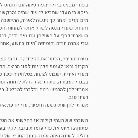
בעודי מכניס בידי הימנית פיתה עם חומוס ל
ביקשתי מעדי שתביא לי עוד שתיה והבקשה 
מים קרים ואחר כך ניגשה לאירית, התיישבה ל
והנחתי שעדי מנסה לשדל אותה למעשה השליש
השארתי כסף על השולחן עם טיפ נדיב, כרגי
עדי אמרה תודה והוסיפה “היום בתשע, אחרי 
חזרתי הביתה, הכנתי את הקליניקה, נחתי ק
הקרוב ובאו לעיסוי מכין יום לפני הריצה, 
מעדי ואירית, ישבתי לצפות בטלוויזיה כשדפ
בבגדי העבודה, פתחתי את הדלת לרווחה ונתת
אמרת
רעיון טוב.
אמרתי להן שתרגשנה חופשי, עדי יודעת איפ
חשבתי ששמעתי קולות אז החלשתי את הטלוי
פתוחה, ראיתי את עדי עומדת בגבה לקיר בע
רגליה, לשונה היתה עמוק בתוך החריץ של ע