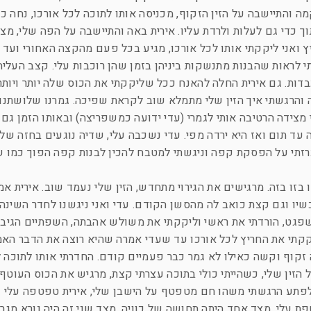
 והתיישבה על הזין הזקוף, מכניסה אותו לתוכה לכל אורכו, נחה 
ך כדי גם לעלות ולרדת עליו. אירית באה והתיישבה על הפה שלי, מצ
 ואני ליקקתי אותו לכל אורכו, מגיע בכל פעם מהקצה האחורי ועד 
 לראות שהבנות מתנשקות ביניהן בזמן שהן רוכבות עלי. קצב העליה 
דות. גם אירית החלה להאנח ככל שליקקתי את הכוס שלה יותר ויות
והרגשתי איך הזין שלי מתמלא שוב לקראת שפיכה. גמרנו שלושתנו 
 מצידה הרטיבה אותי לגמרי (עדי ידועה כמשפריצה) ובאותו הזמן גם 
 עד תום ואז היא ירדה מפי. עדי נשכבה עלי, שדיה נוגעים בחזה שלי
כרזתי על הפסקת קפה וניגשתי למטבח להכין לבנות קפה הפוך כמו 
 בזו בזה. מרגישים את הגירוי מתחדש, הזין שלי נעמד שוב. אירית א
יו וגם קצת כואב לה מהסשן הקודם. עדי ואני ניגשנו לחדר השינה,
גט, הורדתי את ראשי וליקקתי את משולש אהבתה, השפתיים הגיבו 
יקקתי את החריץ לכל אורכו עד שעדי אמרה שהיא רוצה את הדבר האמי
יה זקוף וקשה כאילו לא גמר כבר פעמיים קודם. החדרתי אותו לתוכה 
זין שלי, כשהייתי כולי בתוכה עצרתי קצת, מרגיש את הכוס העוטף 
. לפתע הרגשתי משהו חם מטפטף על הישבן שלי, אירית טפטפה עלי 
עלי, מצד אחד היתה תחושה של כוויה, מצד שני זה היה נורא מגרה