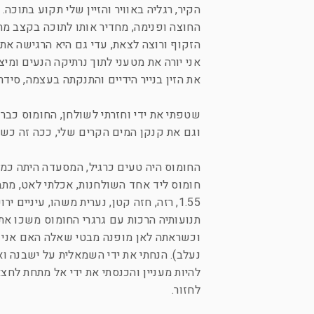
הקיר, רגליה באוויר והזיין שלי תקוע בתוכה
החוצה ופנימה, מחדיר אותו לתוכה בקצב מתג
הזקוף ורוצה לצאת, עדי גם היא הרגישה את 
אני יורה את מטעני לתוך נרתיקה הנעים ומיצ
את הזין בנייר הידיים והתנקתה בעצמה, סיד
שטפתי את ידי וחזרתי לשולחן, החומוס כבר 
וגם את קנקן המים הקרים שלי, ככה זה כשאת
החומוס היה טעים כרגיל, המסעדה היתה כמע
1.55, רזה, חזה קטן, נערית משהו, עיניים
תנועותיה הרכות עם גרגרי החומוס משכו את 
וכשראתה לאן מופנה מבטי שאלה האם אני רו
נעלב). הנחתי את ידי השמאלית על ישבנה וא
להיות מעניין והכנסתי את ידי אל מתחת לחצ
לחזור.