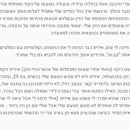
. עדי חיבקה אותי ברגליה ובידיה ובעודה נשענת על הקיר התחלתי מניע
בר והולך. הרגשתי איך נוזל החיים שלי מתחיל לעלות מתוך האשכים 
ההתנפחות הנוספת של הזין ובשלוש תנועות מהירות וחזקות גמרנו שנ
יה שוטפים את הזין שלי. יצאתי מתוכה והורדתי אותה על הרצפה, עדי 
רה את התחתונים והחצאית וחזרה למסעדה.
חיכה לי שם, אירית כבר הניחה לי את החומוס, הצלוחיות עם הסלטים
ה “קבוע”, מכירים אותך ויודעים מה להביא גם בלי שתגיד.
ט ריקה (באתי אחרי שעות התנפלות של אנשי ההיי-טק). אירית ניקתה
חומוס ליד אחד השולחנות, אכלתי לאט, מתבונן בתנועות
 ירוקות ושיער בלונדיני קצר. במצב רגיל, לא הייתי מתבונן בה במבט שני,
מבטי, כאילו הפנטו אותי. עדי נעמדה לידי ושאלה האם הכל בסדר, ע
צה שהיא תסדר לי משהו עם אירית. (אולי נדמה לי אבל נראה לי שה
מרתי לה שאירית לא ממש הטעם שלי אבל אולי אם הן היו ביחד… אז 
אית המיני. כנראה שהרעיון מצא חן בעיני עדי כי הרגשתי שהרטיבות 