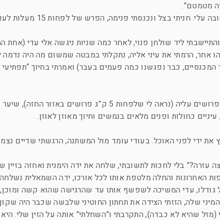
ה מטמטם”.
צהריים, עצרתי לאכול חומוס בחומוסיה האהובה עלי. חניתי בצל ונכנסתי פנימה, הפרש של
 והתיישבתי ליד שולחן פנוי, לאחר כמה שניות ניגשה אלי עדי (אחת המ
ו אחר, הרמתי את עיני אליה, נתקלתי במבטה שמשום מה היה נדמה ל
המכנסיים, כבר נפגשנו כמה פעמים בעבר) ואמרתי בחיוך “תפתיעי או
עדי היא ילדה יפה, בת 18, 1.70 עם 55 ק”ג פרושים עליה (נראה לי שלפחות 5 ק”ג פרושים באזור החזה)
יניים כחולות ופנים מלאים בנמשים וחיוך מאוזן לאוזן.
ץ את ידי לפני האוכל. בעודי עומד מול המשתנה, הרגשתי שדיים נצמד
ה עזרה?” בלי לחכות לתשובתי, שלחה את ידה הימנית ואחזה בזיין של
פות האחרונות והחלה מלטפת אותו לכל אורכו, ידה השמאלית נשלחה
ל גודלו, עדי המשיכה לשפשף אותו עד שהרגישה שהוא קשה ומוכן, 
מיני שלה, הזזתי הצידה את תחתון החוטיני שלבשה שכבר היה שקוף
 (מזל שהיא לא כבדה), התקרבתי ו”השחלתי” אותה על הזין שלי. היא