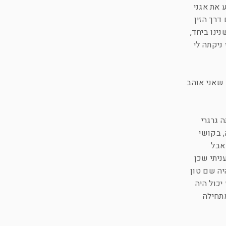
 את אגני
דרך הזין
ינו ביחד,
ניקתה לי
 שאני אוהב
 גרגרי
יה. אירית היא לא ממש הטעם שלי בנשים, בת 25, נמוכה, בקושי
 אבל
ניתי שכן
יה שם טון
יכול היה
מתחילה