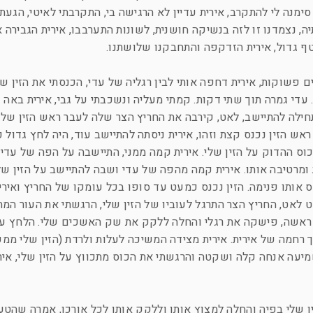
ימנה לי להתקרב, אירית עדיין לא הרגישה בי, התקרבתי לאיטי, הגעתי
, נצמדנו זו לזה בנשיקה חושנית, לשונות התערבבו, אירית הגבירה 
ף גדול, אירית הזדקפה והתחבקנו שלושתנו.
 פשוקות, אירית דחפה אותי לבין רגליה של עדי, הכנסתי את הזין של
 עדי גמרה תוך שתי דקות. קמתי מעליה ונשכבתי על גבי, אירית באה 
תחילה להתיישב, לאט, קירבה את החריץ הצר שלה לעבר ראש הזין שלי
 ראש הזין נכנס קצת וזהו, אירית ניסתה להתיישב עוד, היה לחץ גדול
וס ההדוק על הזין שלי. אירית קמה ממני, התיישבה על הפה של עדי,
ומרטיבה אותו. אירית קמה מהפה של עדי ושבה להתיישב על הזין ש
 אותו פנימה. הזין נכנס כמעט עד סופו בכל עומקו של החריץ ואיר
אט לאט, החריץ הצר התרגל לעוביו של הזין שלי, הרגשתי את העור המ
 ראשה, פישקה את רגלי והחלה ללקק את שק האשכים שלי. הלחץ ע
 רחמה של אירית. אירית מצידה המשיכה לעלות ולרדת (הזין שלי ממ
מיעה אנחה קלה ושקטה והרגשתי את הכוס מתכווץ על הזין שלי, אי
ין שלי בפיה והחלה למצוץ אותו וללקק אותו לכל אורכו, אמרה שהט