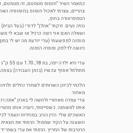
כמאמר השיר “חומוס מטמטם, זה מטמטם, ז
הטמפרטורה בחוץ,
נהיה נעים. זרקתי “אהלן” לדודי (בעל הבית)
ושאלה האם אני רוצה כרגיל או שבא לי משה
מופנה למפשעתי (עדי יודעת מה יש לי בתוך 
ניגשה לדלפק ומסרה הזמנה.
מתולתל אסוף עכשיו (בזמן העבודה) בצמה, ע
הלכתי לכיוון השרותים לשחרר נוזלים ולרחו
מאחור.
עדי עמדה מאחורי ולחשה לי באוזן “אתה רוצ
אותו למשתנה. כשסיימתי, ניערה אותו מהטי
האשכים שלי. הזין הגיב במהירות ונעמד לכ
ונשענה על הקיר שממול. הרמתי את חצאית ה
הרטיבות של החריץ. הרמתי את עדי בשתי ידי