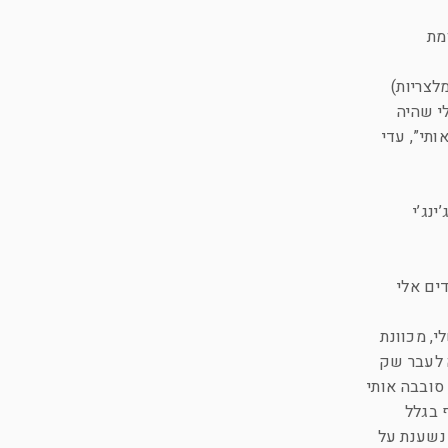
 לפחות 15 מעלות לעומת
לצריות)
י שהיה
תי”, עדי
, שיער ג’ינג’י
ים אלי
י, מכוונת
 לעבר שק
סובבה אותי
 בגלל
 נשענת על