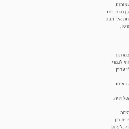
צומות.
קן חדש עם
לחת אלי מבט
סו,
מרתון
תי לגמרי
 עדיין
 שזה באמת
לויזיה.
יתה
ית בין
זה, לפתע