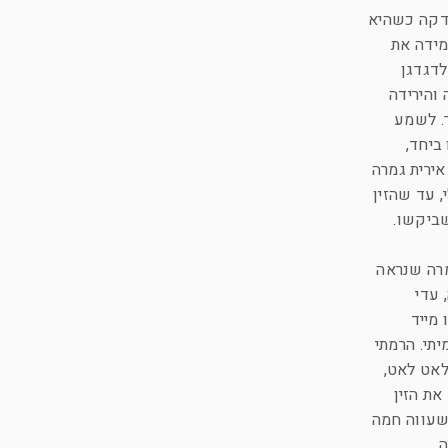
כדקה כשהיא
מידה את
לדגדגן
והירידה
ר. לשמע
ביחד,
אירית גמרה
, עד שהזין
שביקשו.
מרה שנראה
 עדי
מייד
תי. הרמתי
לאט לאט,
את הזין
שעווה חמה
.