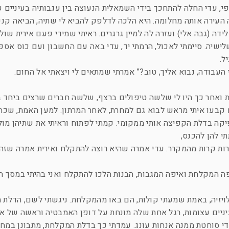
פי, עדי החלה להתחכך בידי השמאלית הנעוצה בין עגבותיה בעיניים ע
העירה אותה מחלומה. היא הלכה לדלפק להביא לי שתיה, הביאה קנ
ידה (גבה אלי) ועזרה לה למיין גרגרים. ראיתי שמידי פעם אירית שו
יה. סיימתי לאכול, הרמתי יד, עדי באה עם החשבון ועם כוס אספר
ל.
העבודה, נבוא אליך, טוב?” אמרתי שמתאים לי ויצאתי אל החום.
צת ואחר כך היו לי שלשה טיפולים ברצף, שלשה חברים שרצים ביחד ב
הם קבעו איתי מראש לבוא גם למחרת, לאחר המרתון. למען האמת, שכח
יקה בדלת הקפיצה אותי ממקומי. קמתי לפתוח וראיתי את שתיהן מולי
י להן להכנס,
י להן להרגיש בנוח והלכתי להביא 3 בירות קרות מהמקרר. עדי אמרה שהיא רוצה להתקלח ואירית אמרה
ה המקלחת ואיפה המגבות, הבנות הלכו להתקלח ואני בהיתי במסך הט
זיה, באמת שמעתי קולות, הם באו מהמקלחת. ניגשתי לשם, הדלת ה
יניים עצומות, רגל אחת שלה מונחת על דופן האמבטיה וראשה של איר
די סוחטת ממנה אנחות עונג. עמדתי כך בדלת המקלחת, מתבונן במח