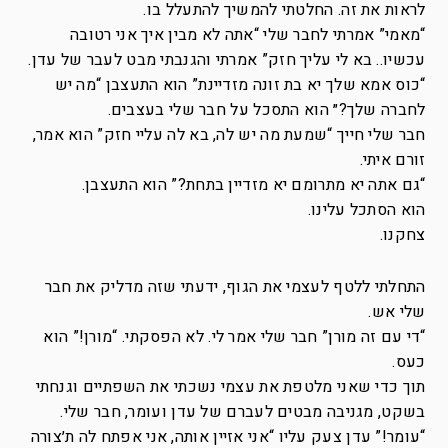
לראות את זה. החלטתי להמשיך להתעלל בו.
“מאמי” אמרתי לחבר שלי “אתה לא מבין איך אני רטובה
עכשיו.. בא לי עליך חזק” אמרתי והגנבתי מבט לעבר של עדן.
“כוס אמא שלך יא בת זונה מזדיינת” הוא התעצבן “מה יש
לחברה שלך?״ הוא התסכל על חבר שלי בעצבים.
חבר שלי חייך “שמעת מה יש לה, בא לה עליי חזק” הוא אמר,
זורם איתי.
“גם אתה יא מתרומם יא מזדיין בתחת?” הוא התעצבן.
הוא הסתכל עלינו.
צחקנו.
התחלתי ללטף לעצמי את הגוף, ידעתי שזה מדליק את חבר
שלי אש.
“די עם זה מורן” חבר שלי אמר לי. לא הפסקתי. “מורן!” הוא
כעס.
תוך כדי שאני מלטפת את עצמי נשכתי את השפתיים וגנחתי
בשקט, מגניבה מבטים לעברם של עדן ועומר, חבר שלי.
“עומר!” עדן צעק עליו “אני אזיין אותה, אני אפתח לה ת׳צורה