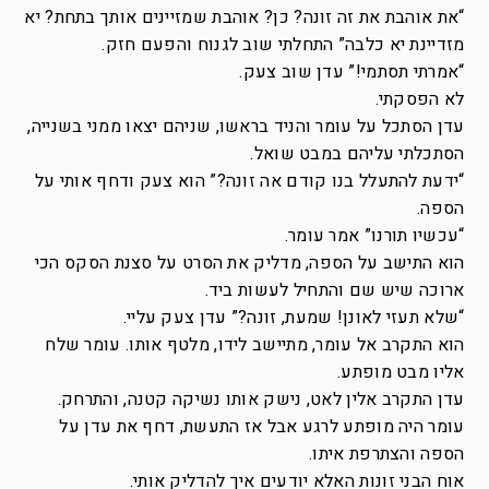
“את אוהבת את זה זונה? כן? אוהבת שמזיינים אותך בתחת? יא
מזדיינת יא כלבה” התחלתי שוב לגנוח והפעם חזק.
“אמרתי תסתמי!” עדן שוב צעק.
לא הפסקתי.
עדן הסתכל על עומר והניד בראשו, שניהם יצאו ממני בשנייה,
הסתכלתי עליהם במבט שואל.
“ידעת להתעלל בנו קודם אה זונה?” הוא צעק ודחף אותי על
הספה.
“עכשיו תורנו” אמר עומר.
הוא התישב על הספה, מדליק את הסרט על סצנת הסקס הכי
ארוכה שיש שם והתחיל לעשות ביד.
“שלא תעזי לאונן! שמעת, זונה?” עדן צעק עליי.
הוא התקרב אל עומר, מתיישב לידו, מלטף אותו. עומר שלח
אליו מבט מופתע.
עדן התקרב אלין לאט, נישק אותו נשיקה קטנה, והתרחק.
עומר היה מופתע לרגע אבל אז התעשת, דחף את עדן על
הספה והצתרפת איתו.
אוח הבני זונות האלא יודעים איך להדליק אותי.