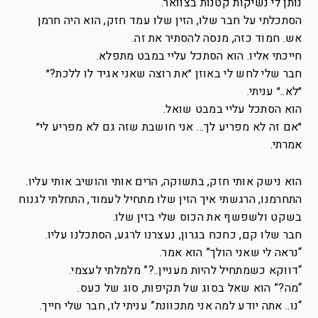
נותן לי נשיקות קטנות בצוואר.
הסתכלתי על חבר שלו, הזין שלו עמד חזק, הוא היה חרמן
אש. חמוד כזה, מנסה להסתיר את זה.
חייכתי אליו. הוא הסתכל עליי במבט מתפלא.
חבר שלי לחש לי באוזן ״את רוצה שאני אגיד לו ללכת?״
״לא..״ עניתי.
הוא הסתכל עליי במבט שואל.
״אם זה לא מפריע לך… אני חושבת שזה גם לא מפריע לי״
אמרתי.
הוא נישק אותי חזק, בתשוקה, הרים אותי והושיב אותי עליו.
התחרמנו, הרגשתי איך הזין שלו מתחיל לעמוד, התחלתי לגנוח
בשקט ולשפשף את הכוס שלי בזין שלו.
חבר שלו קם, כחכח בגרון, נעצרנו לרגע, הסתכלנו עליו.
“נראה לי שאני הולך” הוא אמר.
“דווקא כשמתחיל להיות מעניין..?” מלמלתי לעצמי.
“מה?” הוא שאל בסוג של תקיפות, סוג של כעס.
“נו.. אתה יודע למה אני מתכוונת” עניתי לו, חבר שלי חייך.