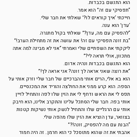
הוא התנשם בכבדות.
“תפסיקי עם זה” הוא אמר.
חייכתי ‘איך קוראים לו?’ שאלתי את חבר שלי.
‘עדן’ הוא ענה.
“להפסיק עם מה, עדן?” שאלתי בקול מתגרה.
“בת זונה תפסיקי עם זה! את עושה את זה מתחילת הערב!”
ליקקתי את השפתיים שלי ואמרתי “אני לא מבינה למה אתה
מתכוון, אולי תראה לי?”
הוא התנשם בכבדות ונהיה אדום.
“את רוצה שאני אראה לך זונה? אני אראה לך!”
הוא בא אלי, הרים אותי מהברכיים של חבר שלי וזרק אותי על
הספה. הוא קרע ממני את החולצה והוריד את המכנסיים.
תפס לי את הראש ודחף לי את הזין שלו לפה והתחיל לזיין
אותי בפה. חבר שלי הסתכל עלינו והתקרב אלינו, הוא חיבק
אותי עם הרגליים שלו והתחיל לנשק אותי נשיקות קטנות
בצוואר, עדן הוציא את הזין שלו מהפה שלי.
“הבנת עם מה להפסיק, זונה!?”
אהבתי את זה שהוא מתוסכל כי הוא חרמן.. זה היה חמוד