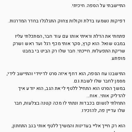
התיישבתי על הספה. חיכיתי.
דפיקות נשמעו בדלת וקולות צחוק התגלגלו בחדר המדרגות.
פתחתי את הדלת וראיתי אותו עם עוד חבר, הסתכלתי עליו
במבט שואל. הוא קרץ, סקר אותי מכף רגל ועד ראש ושרק
שריקת התפעלות. חייכתי. חבר שלו רק הביט בי במבט
מופתע.
התישבנו עח הספה, הוא דחף איזה סרט לדיוידי והתיישב לידי,
מסמן לחבר שלו לשבת גם.
במשך הסרט הוא התחיל ללטף לי את הגב, הוא יודע איך
להדליק אותי.. אוח…
התחלתי לנשום בכבדות ונתתי לו מכה קטנה בצלעות, חבר
שלו עדיין פה, להזכירו.
הוא רק חייך אליי בעדינות והמשיך ללטף אותי בגב התחתון,