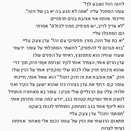
לזונה הזו! נשבע לך!”
עומר הסתכל עליו. “אתה לא תגע בה יא בן של זונה”.
חייכתי. אוחח אני אוהבת בנים חרמניים.
“לא צריך לריב, יש מספיק ממני לכולם” אמרתי.
הם הסתכלו עליי.
“יא בת של זונה, מורן. תפסיקי עם זה!” עדן צעק עליי.
“בוא תגרום לי להפסיק” לחשתי. הסתכלתי על עומר. ידעתי
שעוד שנייה הוא מתפוצץ, ראיתי על הפנים שלו.
עדן הרים אותי, הצמיד אותי לקיר וצרפת אןתי חזק תוך כדי
שהוא מכניס תזין שלו לכוס שלי ומקפיץ אותי על הזין שלו
חזק. “את אוהבת את זה חזק זונה?” הוא שאל אותי, חייכתי.
עומר קם. דחף את עדן בצורה כזו שהוא ישען על הקיר ואני
תלויה עליו עם הרגליים שלי סביבו. עומר בא מאחורה והתחיל
לנשק אותי נשיקות קטנות בגב, יודע כמה שזה מחרמן אותי.
הוא ליטף אותי בגב התחתון, התחלתי לגנוח בשקט.
“תסתמי זונה!” עדן צעק עליי.
פתאום הרגשתי את הזין של עומר נכנס אלי מאחור. אוחחח
רציתי לצרוח.