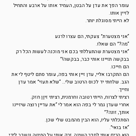
עומר הפך את עדן על הבטן, העמיד אותו על ארבע והתחיל
לזיין אותו.
לא הייתי מסוגלת יותר.
“אני מצטערת” צעקתי, הם עצרו לרגע
“מה?” הם שאלו.
“אני מצטערת שהתעללתי בכם אני מוכנה לעשות הכל רק
בבקשה תזיינו אותי כבר, בבקשה!”
הם חייכו.
הם התקרבו אליי, עדן זיין אותי בפה, עומר סתם ליטף לי את
הגב. שלחתי יד לכוס הרטוב שלי… “שלא תעזי” אמר עדן
וחייך.
רציתי לצרוח, הייתי רטובה וחרמנית, רציתי זיןן חזק.
אחרי שעדן גמר לי בפה הוא אמר לי “את עדיין רוצה שיזיינו
אותך, זונה?”
הסתכלתי עליו, הוא הבין מהמבט שלי שכן.
“אז בואי”.
הוא הרים אותי לחדר השינה, זרק אותי על המיטה ונשכב לידי.