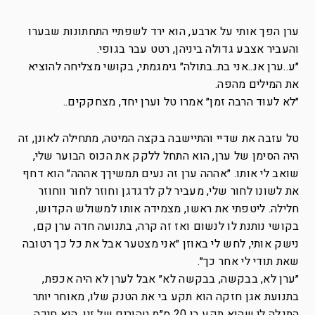
ערן הפך אותי על ארבע, הוא ירד לשפתיי התחתונות שבערו
והעביר אצבע גדולה ביניהן, רטט עבר בגופי.
״ע..ערן אנ..אני בת..בתולה״ גימגמתי, בקושי מצליחה להוציא
את המילים מהפה.
״לא לעוד הרבה זמן״ אמרו טל וערן יחד, מצחקקים..
טל עזבה את שדיי והתיישבה בקצה המיטה, מתחילה לאונן, זה
היה הסימן של ערן, הוא התחל ללקק את הכוס הבוער שלי,
שואב לי אותו. ״אההה ערן זה נעים תמשיךך אההה״ הוא דחף
את לשונו לחור שלי, מעביר לק לדגדגן וחוזר לחור ווחוזר
חלילה. ליטפתי את ראשו, מצמידה אותו למשולש הקדוש,
בקושי נותנת לו לנשום ואז זה קרה, בתנועה חדה ערן קם,
נישק אותי, לחש לי באוזן ״אני מצטער אבל את כל כך רטובה
שאת תודי לי אחר כך״.
״ערן לא, בבקשה, בבקשה לא״ אבל לערן לא היה אכפת,
בתנועת אגן חזקה הוא תקע בי את הטנק שלו, מאוחר יותר
התגלה לי שהוא תקע בי 20 ס״מ טהורים של זין. הוא חיכה