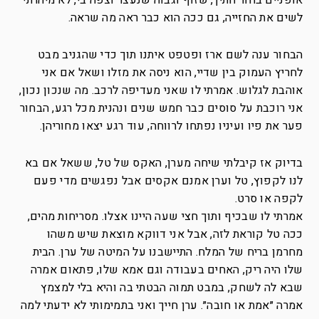
אופניים בחור חתיך, שזוף וגבוה שנעצר וצפה בי, לא מיהרתי
לשים את החזייה, גם ככה הוא כבר ראה מה שראה.
הבחור ענה לשם ארז ופטפט איתנו תוך כדי שהגניב מבט
לחריץ העמוק בין שדיי, הוא ניסה את מזלו ושאל אם אני
אוהבת לגלוש. אמרתי לו שאני מעדיפה לרכב. מה שנכון נכון,
אני רוכבת על סוסים כבר חמש שנים ונהנית מכל רגע, הבחור
פער את פיו ועיניו נפתחו לרווחה, עוד רגע יצאו מחוריהן.
בדיוק אז קיבלתי שיחה מערן, האקס של טל, ששאל אם בא
לנו לקפוץ, טל וערן אמנם אקסים אבל נפגשים מדי פעם
לקפה או סרט.
אמרתי לו שבכיף ותוך חצי שעה היינו אצלו. מסריחות מהים,
ככה טל קוראת לזה, אבל אני דווקא מוצאת שיש משהו
מחרמן בריח של המלח. התיישבנו על המיטה של ערן. הבית
שלו היה ריק, האחים בעבודה וגם אמא שלו, פתאום אמרה
שבא לה לשחק, במבט תמוה הבטתי בה והיא בלי למצמץ
אמרה ״אמת או חובה״. ערן חייך ואני בתמימותי לא ידעתי למה