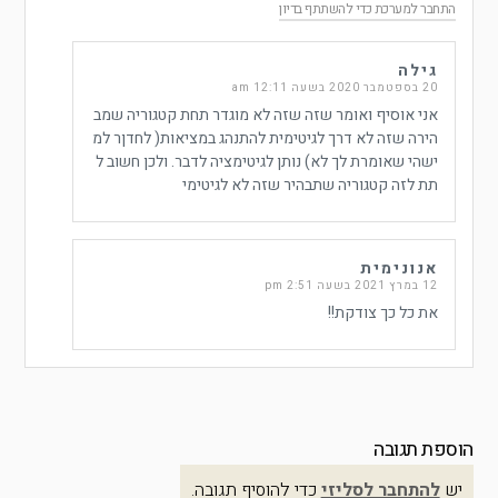
התחבר למערכת כדי להשתתף בדיון
גילה
20 בספטמבר 2020 בשעה 12:11 am
אני אוסיף ואומר שזה שזה לא מוגדר תחת קטגוריה שמב
הירה שזה לא דרך לגיטימית להתנהג במציאות( לחדןר למ
ישהי שאומרת לך לא) נותן לגיטימציה לדבר. ולכן חשוב ל
תת לזה קטגוריה שתבהיר שזה לא לגיטימי
אנונימית
12 במרץ 2021 בשעה 2:51 pm
את כל כך צודקת!!
הוספת תגובה
יש
להתחבר לסליזי
כדי להוסיף תגובה.