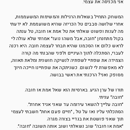
אני מכניסה את עצמי.
המשחק התחיל בשאלות הרגילות והמשימות המשעממות,
אחרי שלושה סבבים טל הכריזה שהיא משועממת. לא ידעתי
מה לענות ופשוט שאלתי את טל אמת או חובה, טל ענתה
בקול מתחנחן ״חובה, אבל משהו נועז״ אמרתי שלא עולה לי
לראש כלום אז הסכמנו שהיא תבחר לעצמה חובה. היא רכנה
לעברי, הסתכלה לתוך העיניים ולפני שהבנתי מה קורה
הצמידה את שפתיי לשפתיה לנשיקה חושנית ומלאת תאווה,
לא מאפשרת לי לנשום. כשניתקה את שפתיינו חייכה חיוך
מסופק ואני? הרכנתי את ראשי בבושה.
תורו של ערן הגיע. בארסיות הוא שאל אמת או חובה.
״חובה״ עניתי.
״חובה עלייך להשאר עירומה עד שאני אגיד אחרת״.
הסתכלתי עליו ואז על טל , ״חיים פעם אחת״ חשבתי לעצמי
תוך שאני פושטת את בגדיי בצורה מגרה.
״אמת או חובה״ שוב נשאלתי ושוב אותה תשובה ״חובה״.