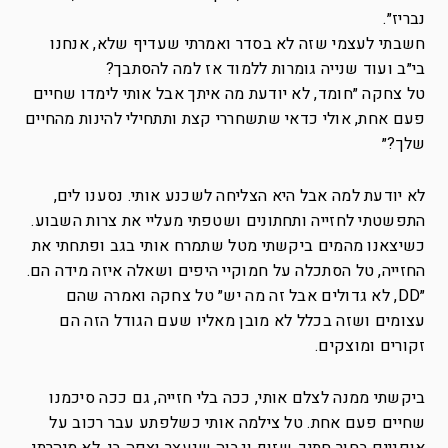
נבריז״.
חשבתי לעצמי שזה לא בסדר ואמרתי שעדיף שלא, אנחנו
בי״ב ועוד שנייה גומרות ללמוד אז למה להסתבך?
טל צחקה ״חומד, לא יודעת מה איתך אבל אותי לימדו שחיים
פעם אחת, אולי כדאי שתשחררי קצת ותתחילי להינות מהחיים
שלך?״
לא יודעת למה אבל היא הצליחה לשכנע אותי. נסענו לים,
התפשטתי לחזייה ותחתונים ושטפתי מעליי את צרות השבוע.
כשיצאנו מהמים ביקשתי מטל שתמרח אותי בגב ופתחתי את
החזייה, טל הסתכלה על חמוקיי היפים ושאלה איזה מידה הם.
״DD, לא גדולים אבל זה מה יש״ טל צחקה ואמרה שהם
עצומים ושזה בכלל לא מובן מאליו שעם הגודל הזה הם
זקורים ומוצקים.
ביקשתי ממנה לצלם אותי, ככה בלי חזייה, גם ככה סיכמנו
שחיים פעם אחת. טל צילמה אותי כשלפתע עבר רכוב על