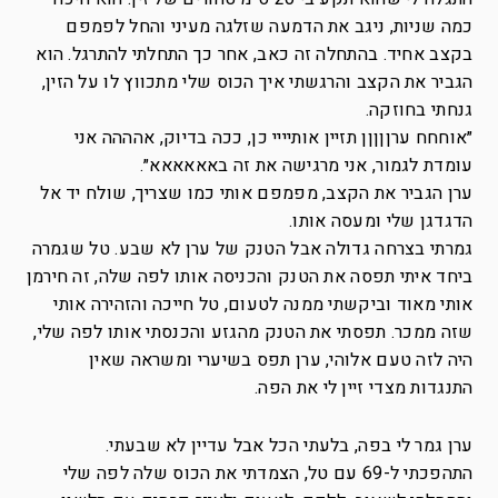
כמה שניות, ניגב את הדמעה שזלגה מעיני והחל לפמפם
בקצב אחיד. בהתחלה זה כאב, אחר כך התחלתי להתרגל. הוא
הגביר את הקצב והרגשתי איך הכוס שלי מתכווץ לו על הזין,
גנחתי בחוזקה.
״אוחחח ערןןןןן תזיין אותיייי כן, ככה בדיוק, אהההה אני
עומדת לגמור, אני מרגישה את זה באאאאאא״.
ערן הגביר את הקצב, מפמפם אותי כמו שצריך, שולח יד אל
הדגדגן שלי ומעסה אותו.
גמרתי בצרחה גדולה אבל הטנק של ערן לא שבע. טל שגמרה
ביחד איתי תפסה את הטנק והכניסה אותו לפה שלה, זה חירמן
אותי מאוד וביקשתי ממנה לטעום, טל חייכה והזהירה אותי
שזה ממכר. תפסתי את הטנק מהגזע והכנסתי אותו לפה שלי,
היה לזה טעם אלוהי, ערן תפס בשיערי ומשראה שאין
התנגדות מצדי זיין לי את הפה.
ערן גמר לי בפה, בלעתי הכל אבל עדיין לא שבעתי.
התהפכתי ל-69 עם טל, הצמדתי את הכוס שלה לפה שלי