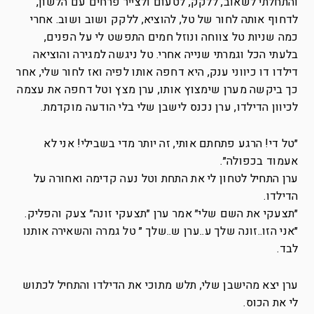
והתחלתי לשאוב, ללקק, לטעום ולצייר פרחים עם הלשון,
לדחוף אותה לחור של טל, להוציא, ללקק ושוב ושוב. אחרי
כמה שניות טל צווחה ונוזל חמים התפשט לי על הפנים,
בלעתי הכל וגמרתי שנייה אחרי. טל ניגשה למגירה והוציאה
דילדו דו כיווני ענק, היא דחפה אותו לפיה ואז לחור שלי, אחר
כך ביקשה מערן שימצוץ אותו, ערן מצץ וטל דחפה את עצמה
לכיוון הדילדו, ערן נכנס לישבן שלי בלי הודעה מוקדמת.
״טל די! הרגע פתחתם אותי, זה יותר מדי בשבילי! אני לא
אעמוד בכפולה״.
ערן התחיל לטחון לי את התחת וטל נעה קדימה ואחורה על
הדילדו.
״תצעקי את השם שלי״ אמר ערן ״תצעקי זונה״ צעק והפליק.
״אני הזו..זונה שלך ע..ערן ש..שלך ״ טל גמרה והשאירה אותנו
לבד.
ערן יצא מהישבן שלי, תלש מתוכי את הדילדו והתחיל לכתוש
לי את הכוס.