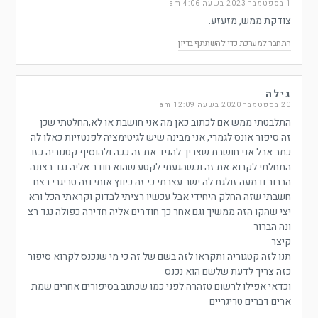
1 בספטמבר 2023 בשעה 4:06 am
צודקת ממש, מזעזע.
התחבר למערכת כדי להשתתף בדיון
גילה
20 בספטמבר 2020 בשעה 12:09 am
התלבטתי ממש אם לכתוב כאן מה אני חושבת או לא,החלטתי שכן
זה סיפור אונס לגמרי, אני מבינה שיש לגיטימציה לפנטזיות כאלו לה
כתב אבל אני חושבת שצריך להגיד את זה ככה ולהוסיף קטגוריה כזו.
התחלתי לקרוא את זה וכשהגעתי לקטע שהוא חודר אליה נגד רצונה
הברור ודמעה זולגת לה ישר עצרתי כי זה כיווץ אותי וזה טריגרי רצח
חשבתי שזה החלק היחידי אבל עכשיו רציתי לבדוק וקראתי הכל ורא
יצי שהקו הזה ממשיך וגם אחר כך חודרים אליה חדירה כפולה נגד רצ
ונה הברור
קיצר
תנו לזה קטגוריה ותקראו לזה בשם של זה כי מי שנכנס לקרוא סיפור
כזה צריך לדעת שלשם הוא נכנס
וכדאי אפילו לרשום טזהרה לפני כמו שכתוב בסיפורים אחרים שמת
ארים דברים טריגריים