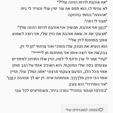
״את אוהבת להיות הזונה שלי?״
לא עניתי לו, הוא תפס את שד ימין שלי והוריד לי ביס.
״אהההה״ גנחתי בחוזקה
״תעני לי זונה״.
״כןןןן אני אוהבת, תמשיך אני אוהבת להיות הזונה שלך״.
״תצעקי את זה שאת אוהבת את הזין שלי, אני רוצה לשמוע
אותך מתחננת לזין שלי״
הוא הוציא את הטנק שלו מתוכי ואני צרחתי ״תן לי זין,
בבקשה אני רוצה אותו אני מתחננת תן ליייייייי״.
״קחי״ אמר לי ערן ודחף לי לפה, הזין שלו התרחב למימדים
עצומים בפה שלי ונחנקתי, הוא השכיב אותי על הגב וטחן
אותי מכל הלב, הפעם צעקתי מרצוני ״אתה המלך שלי, תזיין
אותי הכי חזק מלךךךך, אוחחחח איזה זין יש לך אהההה כןןןן״.
״אני גומרררר״ הוא צעק.
״בפנים! תגמור בתוכי!״ גמרנו ביחד, משפריצים לכל עבר.
הוספה למועדפים שלי