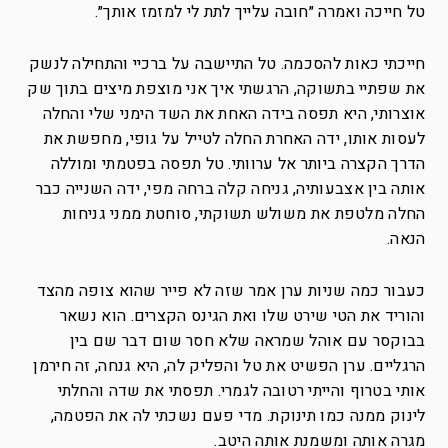
טל חייכה ואמרה ״חובה עלייך לתת לי למזמז אותך״.
חייכתי כאות להסכמה. טל התיישבה על ברכיי והתחילה לנשק
את שפתיי בתשוקה, הרגשתי איך אני מוצפת מיצים בתוך שק
אוצרותי, היא תפסה בידה האחת את השד הימני שלי והחלה
לעסות אותו, ידה האחרת החלה לטייל על גופי, מחפשת את
הדרך הקצרה ביותר אל ערוותי. טל תפסה בפטמתי ומוללה
אותה בין אצבעותיה, גניחה קלה ברחה מפי, ידה השנייה כבר
החלה מלטפת את משולש תשוקתי, סוחטת ממני גניחות
הנאה.
כעבור כמה שניות ערן אמר שזה לא פייר שהוא צופה מהצד
והוריד את הטי שירט שלו ואת הגינס הקצרים. הוא נשאר
בבוקסר עם אוהל שמראה שלא חסר שום דבר שם בין
הרגליים. ערן הפשיט את טל והפליק לה, היא גנחה, זה חירמן
אותי בטרוף והייתי רטובה לגמרי. תפסתי את שדה והחלתי
לינוק ממנה כמו תינוקת. מדי פעם נשכתי לה את הפטמה,
מגרה אותה ומשמנת אותה היטב.