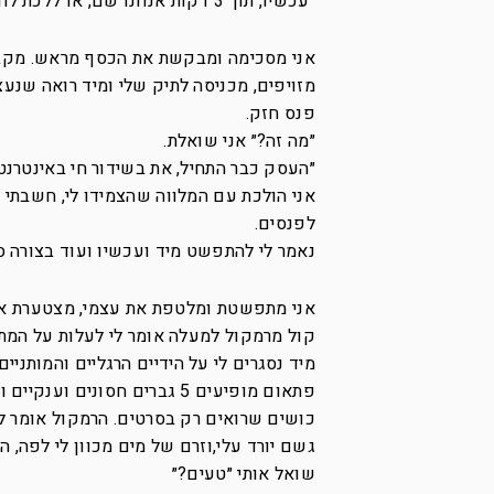
״עכשיו, תוך 3 דקות אנחנו שם, או ללכת לחוף או לאולפן״.
מזויפים, מכניסה לתיק שלי ומיד רואה שנעצ
פנס חזק.
״מה זה?״ אני שואלת.
״העסק כבר התחיל, את בשידור חי באינטרנ
אני הולכת עם המלווה שהצמידו לי, חשבתי 
לפנסים.
נאמר לי להתפשט מיד ועכשיו ועוד בצורה ס
אני מתפשטת ומלטפת את עצמי, מצטערת אול
קול מרמקול למעלה אומר לי לעלות על המת
מיד נסגרים לי על הידיים הרגליים והמותניים
פתאום מופיעים 5 גברים חסונ
כושים שרואים רק בסרטים. הרמקול אומר לי
גשם יורד עלי,וזרם של מים מכוון לי לפה, 
שואל אותי ״טעים?״