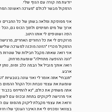
יודעת מה קורה עם הגוף שלי.
הרמקול מבשר לכולם ״מערכה ראשונה הסתי
אני מסופקת ומלאה בשתן של כל החברים שלך
ארוך של מים חמימים ולתוך הכוס גם, הכל נ
הפה ושוטפים לי אותו היטב.
מרוקנים לי את כל החורים האחרים, מרגישה 
הרמקול מכריז ״הזונה מוכנה למערכה שלישי
אני רואה שאתה מקבל חבילות של שטרות מ
״הנה ההופעה מתחילה״ שומעת מרחוק.
רואה אותך מוביל אל הבמה כלב וסוס, נותן
ארבע.
״תנבחי״ אתה אומר לי ואני עונה בטבעיות ״
שומעת את עצמי נובחת וכל הקהל ההמום מתח
אתה משתיק את כולם, ״נא להתייחס בכבוד ל
אני מרגישה ליקוקים בתחת ובכוס עם לשון
ורואה את עצמי מקבלת ליקוק מהסוס עם הלש
בצוואר ומכניס לי את האיבר הענקי שלו חז