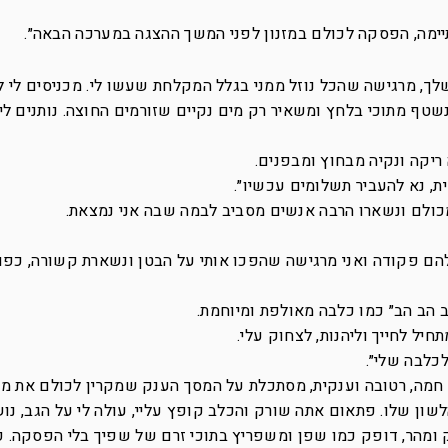
ימה, הפסקה לכולם במזנון לפני המשך ההצגה במערכה הבאה״.
, מרגישה שהכל נוזל ממני בגלל המקלחת שעשו לי. מכניסים לי לת
שטף מתוכי בלחץ ומשאיר רק מים נקיים שזורמים החוצה. נותנים לי 
ריקה ונקיה מבחוץ ומבפנים.
ת, נא להעביר תשלומים עכשיו״.
כולם ונשארו הרבה אנשים מסביב לבמה שבה אני נמצאת.
 להם פקודה ואני מרגישה שהפכו אותי על הבטן ונשארת קשורה, כפו
הב הב הב״ כמו כלבה מאולפת ומיוחמת.
יל לחייך וליהנות, לצחוק עלי.
כלבה שלי״.
 חמה, רטובה וענקית, מסתכלת על המסך הענק שמקרין לכולם את מה
ון שלו. פתאום אתה שורק והכלב קופץ עליי, עולה לי על הגב, נוש
ק ומהר, דופק כמו שפן ומשפריץ בתוכי זרם של שפיך בלי הפסקה. 