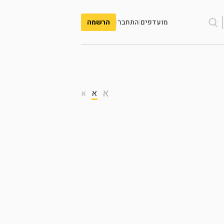
מועדפים
|
התחבר
|
הרשמה
א
א
א