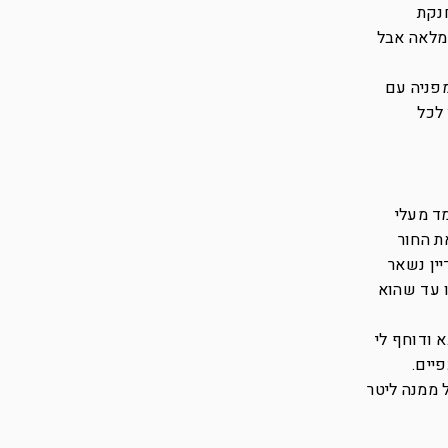
חנקת
 מלאה אבל
מפניה עם
לכל
ד מעלי
ת החור
ין נשאר
ו עד שהוא
א ודוחף לי
יים.
 ממנה ליטר