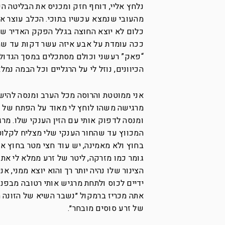
נלחץ אליי, דוחף חזק ומכניס את הבליטה ה
מהעובי שנמצא עכשיו בתוכי. הכלב עוצר א
כלום לא יוצא החוצה בגלל הפקק האדיר שס
ככה עומדת על אבע איזה עשר דקות עד שהכ
“פאק” רעשני וכולם מסתכלים במסך הגדול ל
הכיוונים, נוזל לי על הרגליים וכל הבמה נמל
אני ממוטטת והרוסה מכל הערב ומנסה להישכ
מרגישה משהו לוחץ לי מאוד על הפתח של ה
ומנסה לדפוק אותי עם הזין הענקי שלו. מר
המכווץ עד שהחור הענקי שלי מצליח לקלוט 
בחוץ ולא מאמינה, יש עוד חצי מטר בחוץ אח
גומר כמו מזרקה, ליטר של זרע ממלא לי את 
הצינור שלו נהיה יותר רך והוא יוצא ממני, א
ידיים לכוס ולתחת מרגיש אותי רטובה מבפני
אתה מכריז ברמקול ״נשבר השיא של הזונה הצ
של זרע סוסים מובחר״.