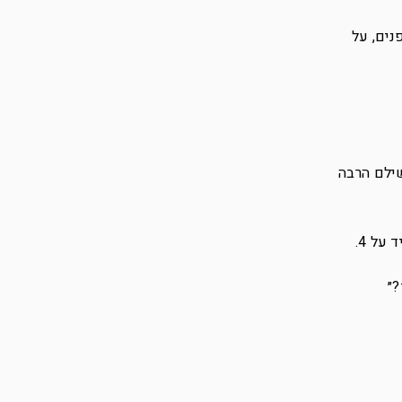
נים, על
שילם הרבה
על 4.
?״