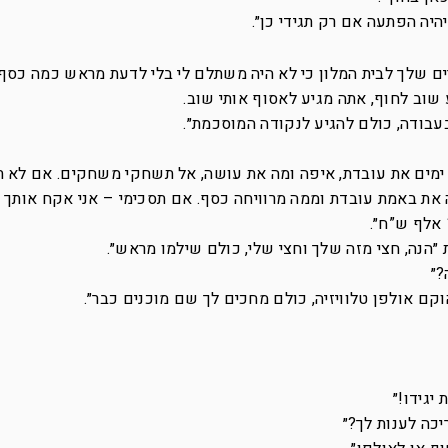
היה הפתעה אם רק תגידי כן״.
ם שלך לבית המלון כי לא היה משתלם לי בלי לדעת מראש כמה כסף.
שוב לחוף, אתה מגיע לאסוף אותי שוב.
עבודה, כולם להגיע לנקודה המוסכמת״.
לו ימים את עובדת, איפה ומה את עושה, אל תשחקי משחקים. אם לא ת
את באמת עובדת וממה מרוויחה כסף. אם תסכימי – אני אקח אותך 
״הנה, חצי מזה שלך וחצי שלי, כולם שילמו מראש״.
?״
קם אולפן טלוויזיה, כולם מחכים לך שם מוכנים כבר״.
יגידו!״
יכה לענות לך?״