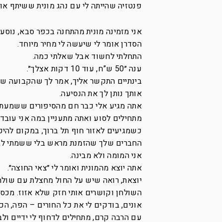
פנטזיה שהייתה לי עם נהג מונית ששיתף א
אני מזמינה מונית מהתחנה בכפר סבא, נוסעת 
הסדרן אומר לי שיעשה לי מחיר מיוחד.
התחלתי לחשוד אבל שאלתי כמה.
ענה ״50 ש”ח, עוד 10 דקות אצלך״.
בינתיים התקשר אליך, אמר לך שהקבועה של
אותך נותן לך את הנסיעה.
אתה מגיע אלי כבר חם מהסיפורים ששמעת מ
מתחילים לסוע ואתה מתעניין במה אני עובדת
החברים שלך שהזמנת מראש בלי ששמתי לב, בכל מונ
אני המומה ולא מבינה.
אתה יוצא מהמונית ואומר לי ״צאי החוצה״.
השולחן וקושרים אותי חזק שלא אזוז. מכסי
אונים, בודקים לי את כל החורים – הפה, ה
עם הרבה קרם, מתחילים לדחוף לי ידיים ול