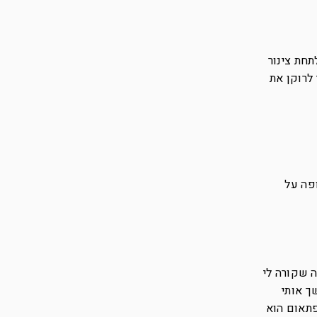
חת צינור
לרוקן את
פה על
 שקורה לי
ך אותי
פתאום הוא