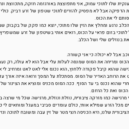
ענקית שלו לתוכי עמוק, אני מתפוצצת באורגזמה חזקה, מתכווצת ונ
ת הדפיקה אבל לא מפסיק להזרים לתוכי שטפון של זרע דביק. כולי
ותם לי את הכוס.
לב נרגע ומחלץ את הזין שלו מתוכי, יוצא כמו פקק של בקבוק ש
תוכי בזום פראי על הכוס, רואים אותי בשיטפון של זרע שמשפריץ 
את בנוזלים שלי ושל הכלב.
ב אבל לא יכולה כי אני קשורה.
כוס ומריחה את הסוס שמנסה לעלות עלי אבל הוא לא עולה, רק נעמ
גישה שהוא קיבל פקודה ללחוץ, הוא נכנס אלי לאט לאט ומרחיב לי א
את הרוחב האדיר של הסוס. מסתכלת על המסך ורואה איזה אורך עדי
רי שהוא נכנס בי עד הסוף. ככה הסוס מכניס ומוציא את הצינור של
הכוס ואת כל הרחם.
ני מרגישה כמו מזרקה ציבורית, נוזלת ונוזלת, מרגישה שכל מי שרצה ב
ם מכל הזרע שמילא אותי, כולם עומדים סביבי במעגל ומוחאים לי כפ
יבורית שלנו, היא הכניסה חצי מטר של זין עבה ומשובח לתוכה ונזל