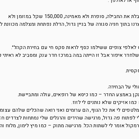
אני מסכימה ומבקשת את הכסף מראש. מקבלת את החבילה, סופרת ולא מאמינה, 150,000 שקל במזומן ולא
רנו בתוך חניה סגורה של בניין גדול, הדלת נפתחת ומצלמה מכוונת ל
ט לאלפי צופים ששילמו כסף לראות סקס חי עם בחירת הקהל״.
שלחדר איפור אבל זו הייתה במה במרכז חדר ענק ומסביב לא ראיתי 
קסית.
י על הבחירה.
קן באמצע החדר – כמו כיסא של רופאים, עולה ומתביישת.
 כמו אזיקים שלא נותנים לי לזוז.
ים וענקיים ומלטפים לי את כל הגוף, הם ערומים ואני רואה שהכלים שלהם עצו
 לפתוח פה גדול, מרגישה שהידים והרגלים שלי נמתחות לצדדים חז
הרמקול אומר לי לשתות הכל. מרגישה מתוק – כמו מיץ לימון, מלוח וה