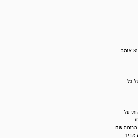
וא אוהב
פינה בחוף, שם מחכות לך 15 מוניות של כל
יבים אותי על
ת
 מרוחה שם
או יד