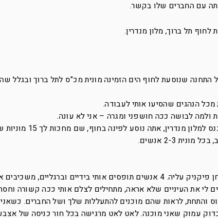
ותה עם החברים שלו בקשר.
לחוף תל ברוך, מלון מנדרין.
 התחנה שנוסעת לחוף הים הזמינה מונית מכ”ס לתל ברוך ובגלל שה
כל הנהגים שהסיעו אותי לעבודה.
 ולמה לבושה ככה חושפני ומגרה – אני לא עונה.
כשמגיעים לאזור חוף תל ברוך, במקום להיכנס למלון מנדרין, אתה נוסע ל
ית 2-3 אנשים.
יוצאת, רואה שיש על החול מחצלת עם שולחן פיקניק עליה. 4 אנשים תופסים אותי בידיים וברגליים, משכ
ם לי את העיניים שלא אראה, מתחילים לצלם אותי ככה קשורה וחסר
כוס והתחת, לראות שהם מוכנים להתעללות שלך ושל החברים. כשאני
בדוק עמוק שאני מוכנה. לאט לאט מרגישה בכל חור כניסה של אצבע 