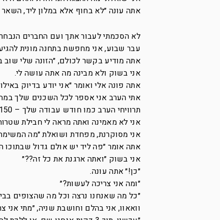
אתה עונה ״לא בחוף אלא במלון ליד, השאר י
לא הסכמתי לעבור אתך ועם החברים הנבחרי
עבר שבוע, אני מחפשת בתחנה מונית להגיע 
אתה מודיע בקשר לכולם, ״הזונה שלי שוב ב
אני בשוק ולא מבינה מה אתה עושה לי.
אתה פונה אלי ואומר ״אני יודע בדיוק באי
אתי הערב אני אספר לכל השכנים שלך במה 
תרוויחי הערב כמו חודש עבודה שלך – 150 אלף ש”ח״.
אני לא מאמינה ואתה מראה לי חבילת שטרות 
אני מסוקרנת, מפחדת ושואלת ״מה המשימה
אתה אומר ״פה ליד יש אולם גדול שבתוכו הו
אני בשוק ״ואתה ארגנת את כל זה??״
״כן!״ אתה עונה.
״ומה אני צריכה לעשות?״
״כל מה שאנחנו נרצה וכל מה שהצופים בבית 
וואאוו, אני בהלם וחושבת שניה, ״מתי אני צר