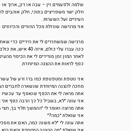
שלמה ולפעמים זין – עבה או דק, ארוך או ק
חלק ישר משפריצים בתוכי, חלק אוהבים להש
העיניים ועל השערות.
אני מרגישה שנוזלת מכל החורים והכיוונים ו
מרגישה שמשחררים לי את הידיים כדי שאחזיק עוד 2 כלים שמוכנ
ככה עברו עלי כולם, איזה 40 איש, את כולם אתה הזמנת כדי שיראו את מי אתה מסיע מדי פעם לעבודה.
לאחר המון זמן מורידים לי את הכיסוי מהע
כסף לראות את ההצגה המיוחדת.
אני נוטפת ומטפטפת כמו ברז זרע של עשרות
מחכה להצגה המיוחדת שנשארה לחברים המי
אתה מראה לי את הכסף שנאסף עד עכשיו – 
אני עונה ״לא, בשביל כל כך הרבה כסף אני 
אתה מרוצה ואומר לי ״ההמשך תלוי בך, חצי
אני שואלת ״כמה?״
אתה עונה לי ״לא משנה כמה, האם את מסכי
אני שואלת ״מה ההצגה המיוחדת והאם היא כ