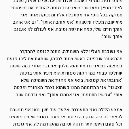
מתוכי רטוב ממיצי האהבה שלנו ומזיעה שלנו שנינו, נשכב
לצידי מחייך ומאושר כשאני עוד מנסה להסדיר את נשימותיי.
סמוקה בכל גופי אני מסתכלת אליו ומנשקת אותו. אני
מתיישבת מעליו ומנשקת “אני אוהבת אותך”. “גם אני אוהב
אותך חיים שלי, כמה את יפה וטובה. אני לעולם לא אעזוב
אותך שוב”.
אני נשכבת מעליו ללא השמיכה, נותנת לגופנו להתקרר
מהמאוורר שבפינה. ראשי צמוד לחזהו, שומעת את ליבו פועם
בעוצמה כשאני נרדמת והוא מלטף את גבי. אחרי כמה שעות
שחלפו עבורי כמו דקות ספורות הוא מעיר אותי ברכות
“אהובתי את קפואה, בואי אני אחזיר את השמיכה שלא
תצטנני” אני מתרוממת ממנו כשהוא נצמד מאחוריי ומכסה
אותי. “עכשיו תתחממי, אני אחמם אותך” ואני נרדמת שוב.
אמצע הלילה ואני מתעוררת. אלעד עוד ישן. וואו אני חושבת
לעצמי. זה היה הסקס הכי טוב אי פעם. גמרתי שלוש פעמים
וכל פעם הייתה יותר חזקה וטובה מהקודמת לה. אני נזכרת