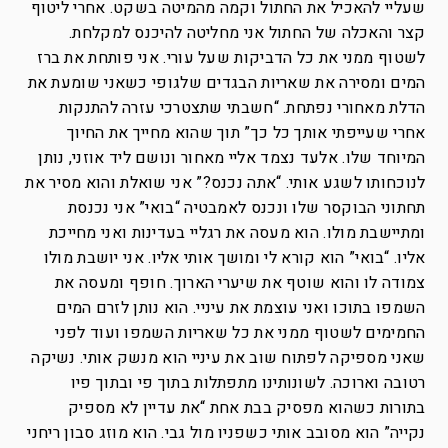
שעליי להאכיל את החתול וקמה מהמיטה בשקט. אחרי ליטוף
קצר והאכלה של החתול אני מחליטה להיכנס למקלחת.
לשטוף ממני את כל הדביקות שעל עורי. אני פותחת את ברז
המים ומסירה את שאריות הבגדים שלגופי כשאני שומעת את
הדלת מאחורי נפתחת. “חשבתי שתצטרכי עזרה להתנקות
אחרי שעייפתי אותך כל כך” תוך שהוא מחייך את החיוך
המיוחד שלו. אלעד נצמד אליי מאחור ונושם ליד אוזני, נותן
לנוכחותו לשגע אותי. “אתה נכנס?” אני שואלת והוא מסיר את
תחתוני הבוקסר שלו ונכנס לאמבטיה “בואי” אני נכנסת
ומתיישבת מולו. הוא מעסה את רגליי בעדינות ואני מחייכת
אליו. “בואי” הוא קורא לי ומושך אותי אליו. אני יושבת מולו
צמודה לו והוא שוטף את שיערי הארוך. חופף ומעסה את
השמפו בתוכו ואני עוצמת את עיניי. הוא נותן לזרם המים
החמימים לשטוף ממני את כל שאריות השמפו ועוד לפני
שאני מספיקה לפתוח שוב את עיניי הוא מנשק אותי. נשיקה
רטובה וארוכה. לשונותינו מתפתלות בתוך פי ובתוך פיו
בתורות כשהוא מפסיק בבת אחת “את עדיין לא מספיק
נקייה” הוא מסובב אותי כשפניו מול גבי. הוא מוזג סבון ריחני