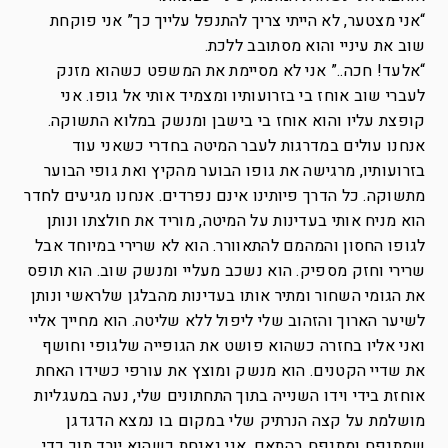
“אני מצטער, לא הייתי צריך להתנפל עלייך כך” אני פוקחת
שוב את עיניי והוא מסתובב ללכת.
“אלעד! חכה..” אני לא מסיימת את המשפט כשהוא מזנק
לעברי שוב אוחז בי בזרועותיו ומצמיד אותי אל גופו. אני
קופצת עליו והוא אוחז בי בישבן ומנשק במלוא התשוקה.
אנחנו עולים במדרגות לעבר המיטה בחדרי כשאני עוד
בזרועותיו, מרגישה את גופו הבוער מהקיץ ואת גופי הבוער
מתשוקה. כל הדרך פיותינו אינם נפרדים. אנחנו מגיעים לחדר
הוא מניח אותי בעדינות על המיטה, מוריד את חולצתו ונותן
לגופו החסון והמהמם להתאוורר. הוא לא שרירי במיוחד אבל
שרירי וחזק מספיק. הוא נשכב מעליי ומנשק שוב. הוא תופס
את הגומי השחור ומתיר אותו בעדינות מהבלגן שלראשי ונותן
לשיער הארוך והזהוב שלי ליפול ללא שליטה. הוא מחייך אליי
ואני אליו בחזרה כשהוא פושט את הגופייה שלגופי וחושף
את שדיי הקטנים. הוא מנשק ומוצץ את עורפי כשידו האחת
אוחזת בידי וידו השנייה בתוך התחתונים שלי, נעה במעגליות
מושלמת על קצה הנרתיק שלי במקום בו נמצא הדגדגן
שמתנפח ומתנפח בהתאם. אני נאנחת כשהוא יורד תוך כדי