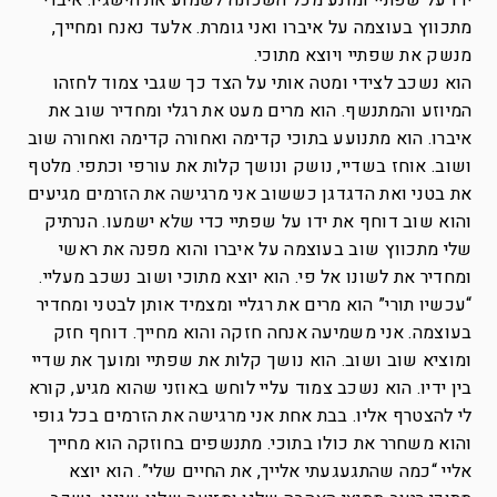
ידו על שפתיי ומונע מכל השכונה לשמוע את הישגיו. איברי
מתכווץ בעוצמה על איברו ואני גומרת. אלעד נאנח ומחייך,
מנשק את שפתיי ויוצא מתוכי.
הוא נשכב לצידי ומטה אותי על הצד כך שגבי צמוד לחזהו
המיוזע והמתנשף. הוא מרים מעט את רגלי ומחדיר שוב את
איברו. הוא מתנועע בתוכי קדימה ואחורה קדימה ואחורה שוב
ושוב. אוחז בשדיי, נושק ונושך קלות את עורפי וכתפי. מלטף
את בטני ואת הדגדגן כששוב אני מרגישה את הזרמים מגיעים
והוא שוב דוחף את ידו על שפתיי כדי שלא ישמעו. הנרתיק
שלי מתכווץ שוב בעוצמה על איברו והוא מפנה את ראשי
ומחדיר את לשונו אל פי. הוא יוצא מתוכי ושוב נשכב מעליי.
“עכשיו תורי” הוא מרים את רגליי ומצמיד אותן לבטני ומחדיר
בעוצמה. אני משמיעה אנחה חזקה והוא מחייך. דוחף חזק
ומוציא שוב ושוב. הוא נושך קלות את שפתיי ומועך את שדיי
בין ידיו. הוא נשכב צמוד עליי לוחש באוזני שהוא מגיע, קורא
לי להצטרף אליו. בבת אחת אני מרגישה את הזרמים בכל גופי
והוא משחרר את כולו בתוכי. מתנשפים בחוזקה הוא מחייך
אליי “כמה שהתגעגעתי אלייך, את החיים שלי”. הוא יוצא