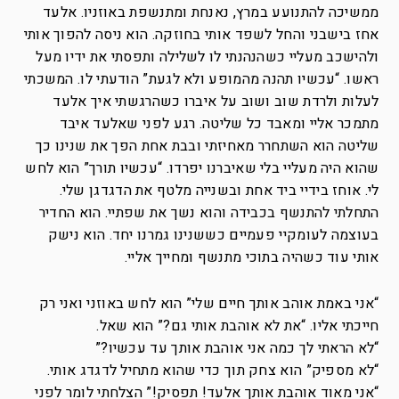
ממשיכה להתנועע במרץ, נאנחת ומתנשפת באוזניו. אלעד
אחז בישבני והחל לשפד אותי בחוזקה. הוא ניסה להפוך אותי
ולהישכב מעליי כשהנהנתי לו לשלילה ותפסתי את ידיו מעל
ראשו. “עכשיו תהנה מהמופע ולא לגעת” הודעתי לו. המשכתי
לעלות ולרדת שוב ושוב על איברו כשהרגשתי איך אלעד
מתמכר אליי ומאבד כל שליטה. רגע לפני שאלעד איבד
שליטה הוא השתחרר מאחיזתי ובבת אחת הפך את שנינו כך
שהוא היה מעליי בלי שאיברנו יפרדו. “עכשיו תורך” הוא לחש
לי. אוחז בידיי ביד אחת ובשנייה מלטף את הדגדגן שלי.
התחלתי להתנשף בכבידה והוא נשך את שפתיי. הוא החדיר
בעוצמה לעומקיי פעמיים כששנינו גמרנו יחד. הוא נישק
אותי עוד כשהיה בתוכי מתנשף ומחייך אליי.
“אני באמת אוהב אותך חיים שלי” הוא לחש באוזני ואני רק
חייכתי אליו. “את לא אוהבת אותי גם?” הוא שאל.
“לא הראתי לך כמה אני אוהבת אותך עד עכשיו?”
“לא מספיק” הוא צחק תוך כדי שהוא מתחיל לדגדג אותי.
“אני מאוד אוהבת אותך אלעד! תפסיק!” הצלחתי לומר לפני