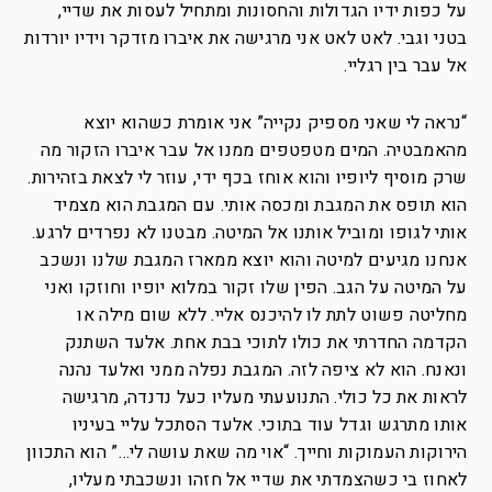
על כפות ידיו הגדולות והחסונות ומתחיל לעסות את שדיי,
בטני וגבי. לאט לאט אני מרגישה את איברו מזדקר וידיו יורדות
אל עבר בין רגליי.
“נראה לי שאני מספיק נקייה” אני אומרת כשהוא יוצא
מהאמבטיה. המים מטפטפים ממנו אל עבר איברו הזקור מה
שרק מוסיף ליופיו והוא אוחז בכף ידי, עוזר לי לצאת בזהירות.
הוא תופס את המגבת ומכסה אותי. עם המגבת הוא מצמיד
אותי לגופו ומוביל אותנו אל המיטה. מבטנו לא נפרדים לרגע.
אנחנו מגיעים למיטה והוא יוצא ממארז המגבת שלנו ונשכב
על המיטה על הגב. הפין שלו זקור במלוא יופיו וחוזקו ואני
מחליטה פשוט לתת לו להיכנס אליי. ללא שום מילה או
הקדמה החדרתי את כולו לתוכי בבת אחת. אלעד השתנק
ונאנח. הוא לא ציפה לזה. המגבת נפלה ממני ואלעד נהנה
לראות את כל כולי. התנועעתי מעליו כעל נדנדה, מרגישה
אותו מתרגש וגדל עוד בתוכי. אלעד הסתכל עליי בעיניו
הירוקות העמוקות וחייך. “אוי מה שאת עושה לי…” הוא התכוון
לאחוז בי כשהצמדתי את שדיי אל חזהו ונשכבתי מעליו,