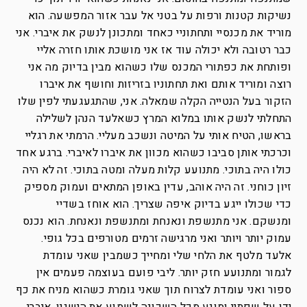
נשיקות קטנות ורפות על בטני אל עבר אזור המפשעה. הוא
מוריד את מכנסיי ותחתוניי כאחד ומתכונן לנשק את איברי. אני
כבר רטובה ולא יכולה עוד אז אני מושכת אותו חזרה אליי
ופותחת את כפתורי המכנס שלו כשהוא מבין בדיוק מה אני
רוצה ומוריד אותם ואת תחתוניו בזריזות וחושף את איברו
הזקור בעל הנטייה הקלה שמאלה. אני, שהתגעגעתי לפין שלו
התחלתי לנשק אותו במלוא המרץ כשאלעד הנהן לשלילה
בראשו, הטיח אותי על המיטה ונשכב מעליי. הרמתי את רגליי
וכרכתי אותן סביבו כשהוא מכוון את איברו לאיברי. ברגע אחד
כולו היה בתוכי. מתנועע קלות מעלה ומטה בתוכי. זה לא היה
זיון כוחני. זה היה אוהב, עדין באופן המתאים ועמוק מספיק
כדי שכולו ייגע בדיוק איפה שצריך. הוא אוחז בשדיי
ומנשקם. אני מתנשפת ונאנחת ומתנשפת ונאנחת. הוא נכנס
עמוק יותר ויותר ואני מרגישה זרמים מטורפים בכל גופי.
אלעד מלטף את הלחי שלי ומחייך כשמבין שאני עומדת
לגמור ומתנועע חזק יותר. ליבי פועם בעוצמה פעמים אין
ספור ואני עומדת לצרוח תוך שאני גומרת כשהוא מניח את כף