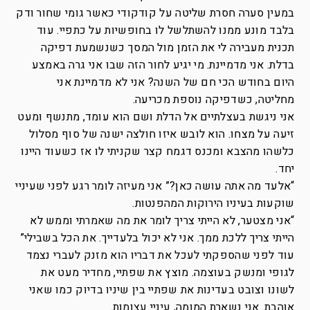
במעין סערה חסרת שליטה על קודקודי כאשר גומי שחור ודק
בלבד מונע ממנו להשתלשל לו בחופשיות על כתפיי. עוד
תכנית מעבירה לי את הזמן מול המסך כשנשמעת דפיקה
בדלת. אני מדמיינת. מי יגיע לחור הזה שבו אני גרה באמצע
היום בחודש הכי חם של השנה? אני לא מדמיינת אני
מחליטה, כשדפיקה נוספת מכריעה.
אני ניגשת בעצלתיים אל הדלת ושם הוא עומד, מתנשף ומעט
זיעה על מצחו. הוא לובש איזו חולצה ישנה של סוף מסלול
כלשהו מהצבא ומכנס דגמח קצר שקניתי לו אז כשעוד היינו
יחד.
“אלעד מה אתה עושה כאן?” אני מעיזה לומר רגע לפני שעיניי
שוקעות בעיניו הירוקות המהפנטות.
“אני מצטער, לא הייתי צריך לומר את מה שאמרתי וממש לא
הייתי צריך ללכת ממך. אני לא יכול בלעדייך. את הכל בשבילי”
עוד לפני שהספקתי לעכל את דבריו הוא מזנק לעברי נצמד
לגופי ומנשק בעוצמה. מוצץ את שפתיי, מחדיר מעט את
לשונו וצובט בעדינות את שפתיי בין שיניו בדיוק כמו שאני
אוהבת. אני נשארת המומה, עיניי עצומות.