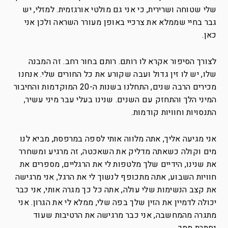
שלי שטוחה ושרירית, כי אני גם מולטי אורגזמית. למזלי, יש
גבר בחיי שממלא את צרכיי באופן מעורר השראה ולכן אני
כאן.
לצורך הסיפור אקרא לו רותם. רותם בחור רחב. זה המבנה
שלו, יש לו זין גדול ועבה שקורע את כל החורים שלי. אנחנו
מכירים הרבה שנים, התחלנו בשנות ה-20 המוקדמות והחיבור
המיני הלך והתחזק עם השנים. שנינו בעלי עבר מיני עשיר,
התנסויות וחוויות קודמות.
אני מגיעה אליך, אתה מלווה אותי לספה במרפסת, מביא לנו
מים וקולה כשאתה מדליק את השאכטה, זה מרגיע ומשחרר
את שנינו, הידיים שלך מלטפות לי את הרגליים, מספרים את
חוויות השבוע, אתה מתכופף לנשוך לי את הרגל, אני מרגישה
את קצב הנשימות שלי עולה, אתה כל כך מגרה אותי, אני כבר
יכולה לדמיין את הזין שלך בפה שלי, ממלא לי את הגרון. אני
מתגרה מהמחשבה, אני כבר מרגישה את הרטיבות שעוד