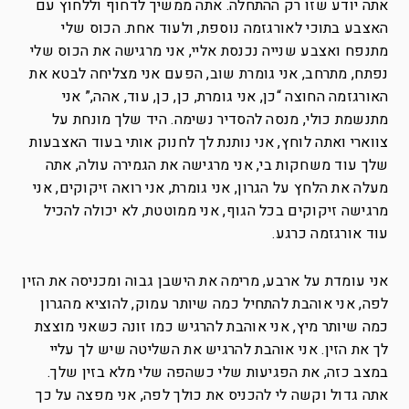
אתה יודע שזו רק ההתחלה. אתה ממשיך לדחוף וללחוץ עם
האצבע בתוכי לאורגזמה נוספת, ולעוד אחת. הכוס שלי
מתנפח ואצבע שנייה נכנסת אליי, אני מרגישה את הכוס שלי
נפתח, מתרחב, אני גומרת שוב, הפעם אני מצליחה לבטא את
האורגזמה החוצה “כן, אני גומרת, כן, כן, עוד, אהה,” אני
מתנשמת כולי, מנסה להסדיר נשימה. היד שלך מונחת על
צווארי ואתה לוחץ, אני נותנת לך לחנוק אותי בעוד האצבעות
שלך עוד משחקות בי, אני מרגישה את הגמירה עולה, אתה
מעלה את הלחץ על הגרון, אני גומרת, אני רואה זיקוקים, אני
מרגישה זיקוקים בכל הגוף, אני ממוטטת, לא יכולה להכיל
עוד אורגזמה כרגע.
אני עומדת על ארבע, מרימה את הישבן גבוה ומכניסה את הזין
לפה, אני אוהבת להתחיל כמה שיותר עמוק, להוציא מהגרון
כמה שיותר מיץ, אני אוהבת להרגיש כמו זונה כשאני מוצצת
לך את הזין. אני אוהבת להרגיש את השליטה שיש לך עליי
במצב כזה, את הפגיעות שלי כשהפה שלי מלא בזין שלך.
אתה גדול וקשה לי להכניס את כולך לפה, אני מפצה על כך