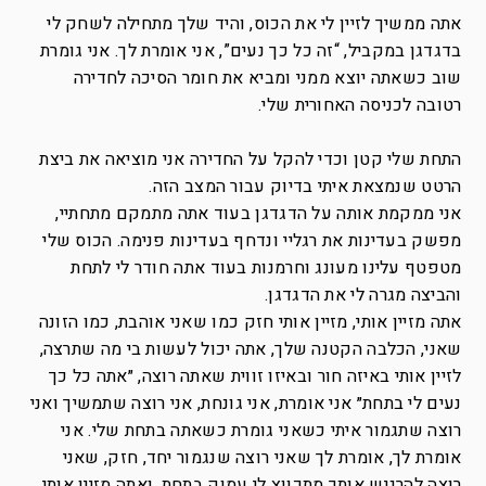
אתה ממשיך לזיין לי את הכוס, והיד שלך מתחילה לשחק לי
בדגדגן במקביל, “זה כל כך נעים”, אני אומרת לך. אני גומרת
שוב כשאתה יוצא ממני ומביא את חומר הסיכה לחדירה
רטובה לכניסה האחורית שלי.
התחת שלי קטן וכדי להקל על החדירה אני מוציאה את ביצת
הרטט שנמצאת איתי בדיוק עבור המצב הזה.
אני ממקמת אותה על הדגדגן בעוד אתה מתמקם מתחתיי,
מפשק בעדינות את רגליי ונדחף בעדינות פנימה. הכוס שלי
מטפטף עלינו מעונג וחרמנות בעוד אתה חודר לי לתחת
והביצה מגרה לי את הדגדגן.
אתה מזיין אותי, מזיין אותי חזק כמו שאני אוהבת, כמו הזונה
שאני, הכלבה הקטנה שלך, אתה יכול לעשות בי מה שתרצה,
לזיין אותי באיזה חור ובאיזו זווית שאתה רוצה, ״אתה כל כך
נעים לי בתחת״ אני אומרת, אני גונחת, אני רוצה שתמשיך ואני
רוצה שתגמור איתי כשאני גומרת כשאתה בתחת שלי. אני
אומרת לך, אומרת לך שאני רוצה שנגמור יחד, חזק, שאני
רוצה להרגיש אותך מתכווץ לי עמוק בתחת, ואתה מזיין אותי