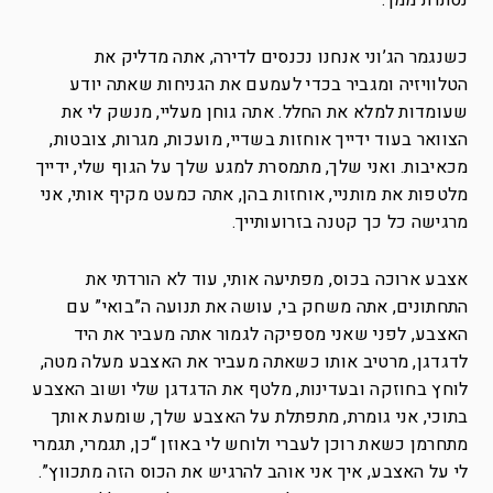
נסתרת ממך.
כשנגמר הג’וני אנחנו נכנסים לדירה, אתה מדליק את
הטלוויזיה ומגביר בכדי לעמעם את הגניחות שאתה יודע
שעומדות למלא את החלל. אתה גוחן מעליי, מנשק לי את
הצוואר בעוד ידייך אוחזות בשדיי, מועכות, מגרות, צובטות,
מכאיבות. ואני שלך, מתמסרת למגע שלך על הגוף שלי, ידייך
מלטפות את מותניי, אוחזות בהן, אתה כמעט מקיף אותי, אני
מרגישה כל כך קטנה בזרועותייך.
אצבע ארוכה בכוס, מפתיעה אותי, עוד לא הורדתי את
התחתונים, אתה משחק בי, עושה את תנועה ה”בואי” עם
האצבע, לפני שאני מספיקה לגמור אתה מעביר את היד
לדגדגן, מרטיב אותו כשאתה מעביר את האצבע מעלה מטה,
לוחץ בחוזקה ובעדינות, מלטף את הדגדגן שלי ושוב האצבע
בתוכי, אני גומרת, מתפתלת על האצבע שלך, שומעת אותך
מתחרמן כשאת רוכן לעברי ולוחש לי באוזן “כן, תגמרי, תגמרי
לי על האצבע, איך אני אוהב להרגיש את הכוס הזה מתכווץ”.