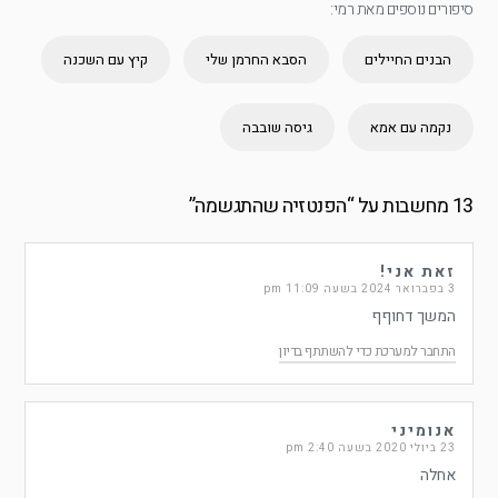
סיפורים נוספים מאת רמי:
הבנים החיילים
הסבא החרמן שלי
קיץ עם השכנה
נקמה עם אמא
גיסה שובבה
13 מחשבות על “
הפנטזיה שהתגשמה
”
זאת אני!
3 בפברואר 2024 בשעה 11:09 pm
המשך דחוףף
התחבר למערכת כדי להשתתף בדיון
אנומיני
23 ביולי 2020 בשעה 2:40 pm
אחלה