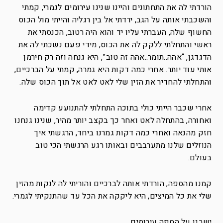
הורדתי לה את התחתונים והיינו שנינו עירומים לגמרי, קמתי
והשכבתי אותה על הגב, ירדתי אל בין רגליה והייתי מול הכוס
החשוף שלה, העברתי עליו יד והוא היה רטוב, הכנסתי את
ראשי והתחלתי ללקק לה את הכוס, מידי פעם נשכתי לה את
הדגדגן, “אהה..תומר..אהה זה טוב”, היא גנחה וזה רק חירמן
אותי עוד יותר. אחרי כמה דקות היא גמרה, קמתי על הברכיים,
והתחלתי להחדיר את הזין שלי לאט לאט אל תוך הכוס שלה.
אחרי שכבר הייתי כולי בתוכה התחלתי להתנועע קדימה
ואחורה, בהתחלה לאט ואחר כך בקצב יותר מהיר, שנינו גנחנו
חזק מהנאה ואחרי כמה דקות גמרנו ביחד, הרגשתי איך
הנוזלים שלנו מתערבבים ובאותו רגע הרגשתי הכי טוב
בעולם.
קמנו מהספה, הורדתי אותה לברכיים והוריתי לה לנקות מהזין
שלי את כל המיצים, היא ליקקה את הכל עד שהתנקיתי לגמרי.
ישבנו על הספה עירומים.