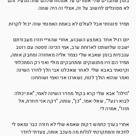
בזמן שחברים שלי אומרים על אמהות שלהם שזה מגעיל והם
לא מסוגלים לחשוב על זה, אצלי זה היה שונה.
תמיד פנטזתי אבל לעולם לא באמת האמנתי שזה יכול לקרות.
יום רגיל אחד באמצע השבוע, אחרי שהוריי חזרו מעבודתם
ישבנו שלושתנו לארוחת ערב, אמי הכינה פסטה עם רוטב
עגבניות בזמן שאבא שלי נצמד אליה מאחורה ומחבק אותה,
תמיד הם היו מתנשקים ומתחבקים מולי ואני רק הסתכלתי
וקינאתי באבא שלי. לאחר שאכלנו אבי הלך לחדר השינה
ואמר שהוא הולך לנוח, נשארנו אני ואמי ושוחחנו.
“הילה” אבא שלי קרא בקול מחדר השינה לאמי, “את יכולה
לבוא רגע?”, שאל-אמר, “כן”, ענתה, “דקה אני חוזרת, אל
תזוז”, אמרה לי.
אחרי בערך כחמש דקות שאמא שלי לא חזרה כבר נמאס לי
לחכות והסתקרנתי לגלות מה מעכב אותה, צעדתי לחדר