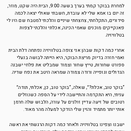
למחרת בבוקר קמתי בערך בשעה 9:00, הבית היה שקט, מוזר,
זה יום בו אמא שלי לא עובדת, חשבתי שאולי יצאה לכמה
סידורים, התקלחתי, צחצחתי שיניים והלכתי למטבח שם היו לי
פאנקייקים מוכנים שאמי הכינה, אכלתי והלכתי לצפות
בטלוויזיה.
אחרי כמה דקות שבהן אני צופה בטלוויזיה נפתחה דלת הבית
ואמי חזרה בדיוק מריצת הבוקר, היא הייתה לבושה בנעלי
ספורט שחורות, טייץ שחור וצמוד שמבליט את פלחי ישבנה
הגדולים וגופייה ורודה צמודה שמראה היטב את נפח שדיה.
“בוקר טוב, אכלת?”, שאלה, “בוקר טוב, כן, אכלתי, תודה”
עניתי, היא התקדמה והתיישבה לידי על הספה כשנוזלים
רטובים של זיעה עדיין זולגים על עורה, הלבוש שלה חרמן
אותי יותר מתמיד והזין שלי הזדקר למעלה מהר מאוד.
ישבנו וצפינו בטלוויזיה ולאחר כמה דקות הרגשתי את ראשה