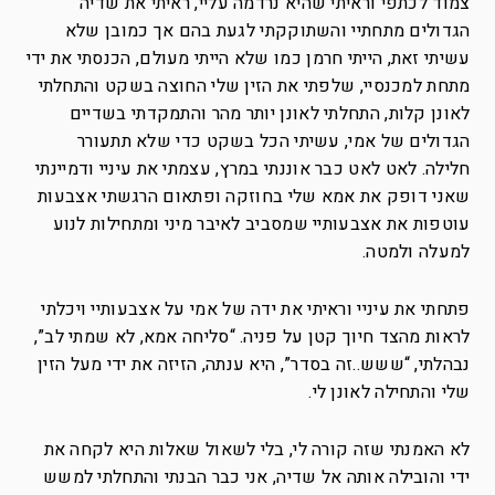
צמוד לכתפי וראיתי שהיא נרדמה עליי, ראיתי את שדיה
הגדולים מתחתיי והשתוקקתי לגעת בהם אך כמובן שלא
עשיתי זאת, הייתי חרמן כמו שלא הייתי מעולם, הכנסתי את ידי
מתחת למכנסיי, שלפתי את הזין שלי החוצה בשקט והתחלתי
לאונן קלות, התחלתי לאונן יותר מהר והתמקדתי בשדיים
הגדולים של אמי, עשיתי הכל בשקט כדי שלא תתעורר
חלילה. לאט לאט כבר אוננתי במרץ, עצמתי את עיניי ודמיינתי
שאני דופק את אמא שלי בחוזקה ופתאום הרגשתי אצבעות
עוטפות את אצבעותיי שמסביב לאיבר מיני ומתחילות לנוע
למעלה ולמטה.
פתחתי את עיניי וראיתי את ידה של אמי על אצבעותיי ויכלתי
לראות מהצד חיוך קטן על פניה. “סליחה אמא, לא שמתי לב”,
נבהלתי, “ששש..זה בסדר”, היא ענתה, הזיזה את ידי מעל הזין
שלי והתחילה לאונן לי.
לא האמנתי שזה קורה לי, בלי לשאול שאלות היא לקחה את
ידי והובילה אותה אל שדיה, אני כבר הבנתי והתחלתי למשש