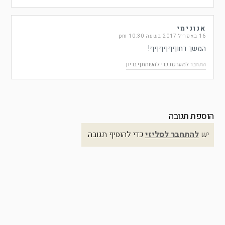
אנונימי
16 באפריל 2017 בשעה 10:30 pm
המשך דחוףףףףףף!
התחבר למערכת כדי להשתתף בדיון
הוספת תגובה
יש
להתחבר לסליזי
כדי להוסיף תגובה.