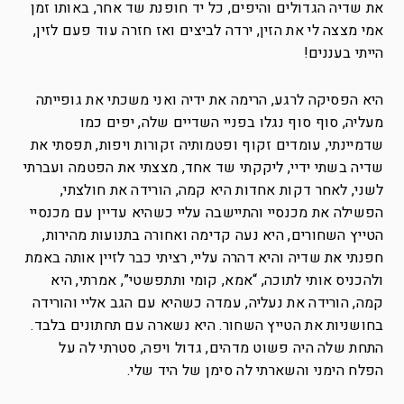
את שדיה הגדולים והיפים, כל יד חופנת שד אחר, באותו זמן
אמי מצצה לי את הזין, ירדה לביצים ואז חזרה עוד פעם לזין,
הייתי בעננים!
היא הפסיקה לרגע, הרימה את ידיה ואני משכתי את גופייתה
מעליה, סוף סוף נגלו בפניי השדיים שלה, יפים כמו
שדמיינתי, עומדים זקוף ופטמותיה זקורות ויפות, תפסתי את
שדיה בשתי ידיי, ליקקתי שד אחד, מצצתי את הפטמה ועברתי
לשני, לאחר דקות אחדות היא קמה, הורידה את חולצתי,
הפשילה את מכנסיי והתיישבה עליי כשהיא עדיין עם מכנסיי
הטייץ השחורים, היא נעה קדימה ואחורה בתנועות מהירות,
חפנתי את שדיה והיא דהרה עליי, רציתי כבר לזיין אותה באמת
ולהכניס אותי לתוכה, “אמא, קומי ותתפשטי”, אמרתי, היא
קמה, הורידה את נעליה, עמדה כשהיא עם הגב אליי והורידה
בחושניות את הטייץ השחור. היא נשארה עם תחתונים בלבד.
התחת שלה היה פשוט מדהים, גדול ויפה, סטרתי לה על
הפלח הימני והשארתי לה סימן של היד שלי.