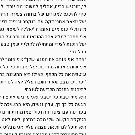
לי, ״תרגיש בבית, אחליף למשהו נוח יותר״. 
כיף להיכנס למגורים של בחורה צעירה, הריח
יעל יוצאת אחרי דקה עם בוקסר וגופיה רפוי
מוזגת לי כוס מים ואומרת ״יאללה לעיסוי, נ
אני ממהר למלא אחר ההוראות ונשכב על הב
יעל רוכנת לצידי ומתחילה להזליף שמן טבעי
בכל גופי.
״אחח אני אוהב את המגע שלך״ אני אומר לה.
אני שומע אותה מחייכת, יעל עוברת על כל ג
עוטפת את כל הכתף, כאילו היא מתענגת במי
״יעל, יש מצב שאת יושבת עלי? יהיה לנו יו
להיבנות בתוכה הכריעה לטובתי.
היא מתיישבת על ישבני ואני מרגיש את צידי
מגעה כל כך רך, עדין ונעים, היא ממשיכה ל
בעדינות עם ציפורניה וכולי צמרמורות וריגוש
הזיקפה הקשה שלי מכה במזרון, לאט לאט א
היא תוכל לגרות את עצמה עליי, אני מבליט 
יעל מתעוררת לרגע מהגירוי וחוזרת לעסות ב