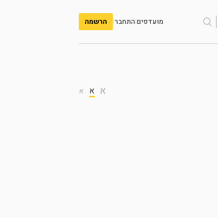
מועדפים
|
התחבר
|
הרשמה
א
א
א