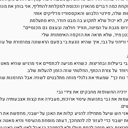
לוקחת כמה דברים מהארון ונכנסת למקלחת להחליף, אני בוחן את מגור
ות שלה, פירטי הלבוש והאקססוריז מדליקים אותי.
ה, לא יכול שלא לתקוע בה מבט חודר, היא מתעלמת.
פרוס מגבת על המיטה, תוריד חולצה ובעצם גם מכנסיים״.
טן מיד, שלא תראה את הזקפה האימתנית שלי.
 וריחני על גבי, איך שהיא נוגעת בי בפעם הראשונה צמרמורת של עונ
בי ביעילות ובחריצות. כשהיא מגיעה לכתפיים אני מרגיש שהיא מאט
וחד על צורת הכתף, החלטתי שזה הזמן להעלות שלב.
תר נוח כך״. שמעתי את גלגלי מוחה מתלבטים לשניה אבל החרמנות ש
 ירכיה החשופות מחבקים את צידי גבי.
עסות את גבי בתנועות עיסוי ארוכות, מעבירה את קצות אצבעותיה על 
ים.
ני חש שיעל מתחילה להניע קלות את האגן על ישבני, מחפשת את ה
את ישבני כדי לעזור לה להתחכך, דעתה מוסחת מהעיסוי והיא מאטה 
חריצות, היא מנסה לרחף מעלי ולא להתחכך בי אבל לאט לאט האגן יור