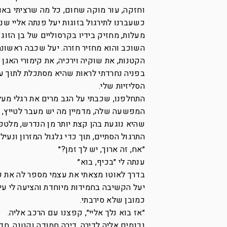
וחזקה, עור מוקה שחום, כל מה שרציתי באות
מעלות, מחזיק בידיו בקרסוליים של בן הזו
השוכב והוא מחזיר חזרה. יעל שכבה ראשונה.
הקטנות, את שוקיה וירכיה, את קימורי האגן 
בפניה נחרדתי לראות שהיא מסתכלת לתוך עי
הסליזיות שלי.
התחלפנו, שכבתי על הגב מרים את רגלי מעל
המפשעה שלה, מדמיין מה יש מעבר לטייץ, ר
שהיא נוגעת בהן קצת יותר מן הנדרש, מלטפ
התרגול הסתיים, תוך כדי גלגול המזרון ונעי
״אח, זה ארוך, יש לך זמן?״
ענתה לי ״בכיף, בוא״
בדרך לאוטו מצאתי את עצמי מספר לה את קור
יעל הקשיבה בחמידות מיוחדת והציעה לי עיס
כמובן שלא סירבתי.
״אז בוא נלך אליי״, קפצנו עם הרכב אליה.
נכנסים אליה לדירה, דירה חמודה וקטנה, חד