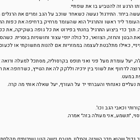
ו הרגע זה להטביע בו את שפתיי.
ג העומד ליד ראשו והתרגיל הוא שהעומד מרחיק בדחיפה את כפות הר
 תוך כדי ביצוע התרגיל בחנתי בפירוט את כל גופה בשקיקה, את כפו
את הבטן והחזה, הצוואר, כל כולה יופי עצור וחושניות בוסרית. כשהס
ניי, כאילו מתלבטת לעצמה בממזריות אם להנות מתשוקתי או לכעוס
ה, יעל עומדת מעל פני ואני תופס בקרסוליה, מסתכל למעלה ורואה 
וצה לדחוף את לשוני בין ירכיה וללקק לה את הטייץ, כשדחפה את ר
ת במעט.
לת נעליים נאנחתי והעברתי יד על העורף, יעל שאלה אותי מה קרה.
ותי וכאבי הגב וכו’.
וי, ״תשמע, אני מעולה בזה״ אמרה.
ר גדול שהוא חדר השינה והסלון, מטבח נישה קטן ושירותים מקלחת, 