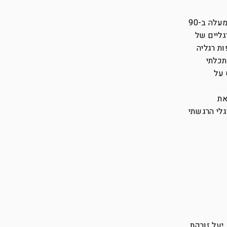
כשעברנו לתירגול בזוגות יעל פנתה אליי שנעשה ביחד. התירגול נעשה כשאחד שוכב על הגב ומרים את הרגלים מעלה ב-90
גליים של
ת רגליה
תכלתי
 על
את
גלי הרגשתי
יעל זורקת