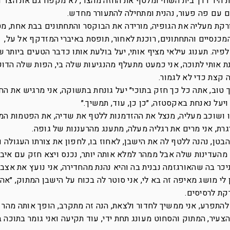
ת היד דרך בית השחי ומלטף את החזה מהצד, לא מקפח גם את הצד ה
 עם פה פעור, נהנית ומתחילה להתעורר מחדש.
רקת מעליה את הגופיה, מורידה את הבוקסר והתחתונים בבת אחת, מ
המכנסיים והתחתונים, רוכנת לאחור, תופסת באיברי המזדקף אל על,
יה. תענוג עילאי מציף אותי, יעל בולעת אותו כדבר הטעים ביותר 
נת אותי לתוכה, אני כמעט מתעלף מהנגיעות שלה בי, הפות שלה הדוק
 קצת כדי לא לגמור.
ך טוב, אתה כל כך חזק בתוכי״ יעל גונחת בתשוקה, אני מרגיש את הח
ויעל נאנחת באקסטזה, ״כן כן, עוד, תמשיך.״
נו ושוכב מעליה, מנצל את ההזדמנות ללטף את שדיה, את הפטמות המ
גרת, אני מרים את רגליה מעלה, מתענג מהרעננות של גופה.
הבטן, נהנה ללטף לה את הישבן, לאחוז בו, לחפון את צורתו העגולה ו
 מהעדינות שלה אבל ממהר למלא אותה יותר, נכנס ויצא חזק עם איברי
ניכר בה שהאורגזמה נבנית בה והיא נהנת מהחדירה, אני נועץ את אצבע
י מושג מאיפה זה בא לי, אני סוטר לה בכוח על הישבן המתוק, ״אה
קת לרסיסים.
התפרע, אני ממשיך לחדור ולצאת, הנה זה מתקרב, הופך אותה מהר 
הצעיר, המתוק והסחוט מעונג תחת ידי, עוד תקיעה ואני גומר בתוכה 