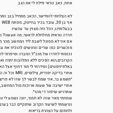
אחח, כאב נוראי פילח לי את הגב.
לא הצלחתי להתיישר, הכאב מתחיל בגב התחתו
אנ
בבעלותינו, הכל היה מצוין עד עכשיו.
חרדה נוראית מחלחלת לראשי, מה אעשה? מה
מוכשרים כמו שדים ונחושים להוכיח את עצ
נכנסתי לחדרו של מנכ”ל החברה וסיפרתי לו
הקרובים,הוא הסכים ללא התלהבות יתרה ואצ
באלפיניסטים) וסידרתי לי תור דחוף אצל הא
אחרי בדיקה יסודית, צילומים, MRI וכל זה הרופא קרא לי לחדרו.
״תשמע בר, אני שמח לבשר לך שזו לא פריצ
אחרי ישיבה של שעות ארוכות מול המחשב, אנ
שתרגיש שיפור די מהר״.
שמחתי מאד שזה לא חמור, יוגה נשמע לי טו
ונרשמתי לשיעור הקרוב שיתקיים כבר בערב
ולחתום על הצהרת בריאות.