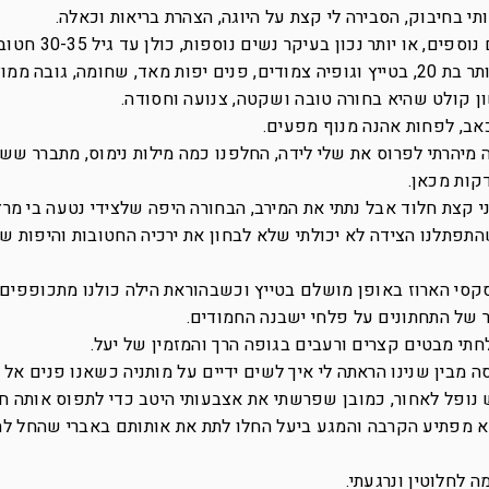
 בחיבוק, הסבירה לי קצת על היוגה, הצהרת בריאות וכאלה.
 יותר נכון בעיקר נשים נוספות, כולן עד גיל 30-35 חטובות ויפות.
את עיני צדה בחורה צעירה שנראיתה לכל היותר בת 20, בטייץ וגופיה צמודים, פנים יפות מאד, שחומה, 
ן קולט שהיא בחורה טובה ושקטה, צנועה וחסודה.
אב, לפחות אהנה מנוף מפעים.
מיהרתי לפרוס את שלי לידה, החלפנו כמה מילות נימוס, מתברר ששמ
קות מכאן.
י קצת חלוד אבל נתתי את המירב, הבחורה היפה שלצידי נטעה בי מרץ
תפתלנו הצידה לא יכולתי שלא לבחון את ירכיה החטובות והיפות ש
סקסי הארוז באופן מושלם בטייץ וכשבהוראת הילה כולנו מתכופפים
ר של התחתונים על פלחי ישבנה החמודים.
תי מבטים קצרים ורעבים בגופה הרך והמזמין של יעל.
ה מבין שנינו הראתה לי איך לשים ידיים על מותניה כשאנו פנים אל 
ופל לאחור, כמובן שפרשתי את אצבעותי היטב כדי לתפוס אותה חז
לא מפתיע הקרבה והמגע ביעל החלו לתת את אותותם באברי שהחל ל
ה לחלוטין ונרגעתי.