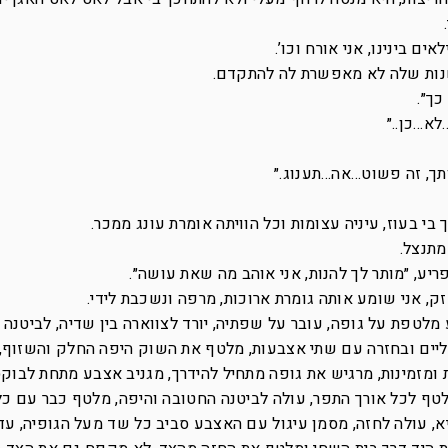
ם בינינו, אני אורח וכו’.
שנות שלה לא מאפשרת לה להתקדם.
כך״.
לא…כן..״
תך, זה פשוט…אה…תענוג.״
 בעוז, עיניה עצומות וכל הוויתה אומרת עונג ממכר.
מתנצל.
ריע, ״מותר לך להנות, אני אוהב מה שאת עושה״.
חזק, אני שומע אותה גומרת ארוכות, מרפה ונשכבת לידי.
לטפת על גופה, עובר על שפתיה, יורד לצווארה בין שדיה, לביטנה ו
גליים ובחזרה עם שתי אצבעות, מלטף את השוק היפה החלק והשזוף,
 ומזמינות, מרגיש את גופה מתחיל להידרך, מגניב אצבע מתחת לבוק
לטף לכל אורך התפר, עולה לביטנה החטובה והיפה, מלטף כבר עם כל 
, עולה לחזה, מסמן עיגול עם האצבע סביב כל שד מעל הגופיה, עדיי