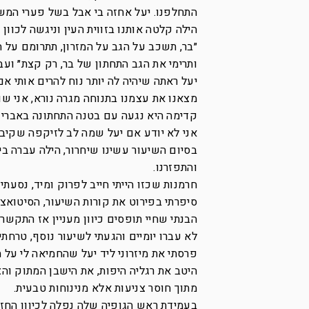
התחלפנו. יעל אחזה בי אבל בשל פערי המשקל, (גובהי 185 ס״מ, שרירי וחזק) וחוסר הגמישות
הילה קלטה אותנו בזווית העין וניגשה לכוון א
״בר, תשכב על הגב על המזרון, תתרומם על ה
ותרימי את הגב התחתון של בר, רק קצת״ ועב
יעל ראתה שיהיה לה יותר נוח להרים אותי א
מצאנו את עצמנו בתנוחה מגרה נורא, אני שו
קדימה היא נגעה עם בטנה התחתונה באברי ו
אני לא יודע אם יעל שמה לב לזיקפה שקיבלת
בסיום השיעור עשינו שיחרור, הילה עברה בין
והתפזרנו.
חרמנות שכזו הייתי חייב לפרוק ומיד, נסעת
סיפרתי בפירוט את קורות השיעור, הסיטואצי
הבנתי שחיי תופסים כיוון מעניין אז התקשר
לא עברו יומיים והגעתי לשיעור נוסף, טרחתי
פרסתי את מיזרוני ליד יעל שהחמיאה לי על 
היטב את רגליה היפות, את הישבן המתוק וה
מתוך חוסר צניעות אלא מנינוחות טבעית.
בעמידת ראש הגופיה שלה נפלה לכיוון החז