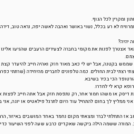
ן ומקרין לכל הגוף.
י בן 30, עובד בכיר בהייטק, מפתח WEB ומרוויח לא רע בכלל, נשוי באושר ואהבה לאשה יפה, נראה טוב, ד
 יהיה?
מם.
 שממש בקטנה, אבל יש לי כאב מאוד חזק ואהיה חייב להיעדר קצת 
תי רצתי לבית החולים. כמה טלפונים לחברים מהיחידה (שרתתי כפר
ורטופד הכי בכיר בשיבא.
ת דיסק או משהו חמור אחר, רק נתפסת חזק אבל אתה חייב לפצות 
י ממליץ לך בחום להתחיל עוד היום לתרגל פילאטיס או יוגה, אני ב
ב אז התחלתי לברר ומצאתי מקום נחמד באחד המושבים באיזור, הרמ
. המורה ששמה הילה ביקשה שאקדים כרבע שעה לפני השיעור כדי 