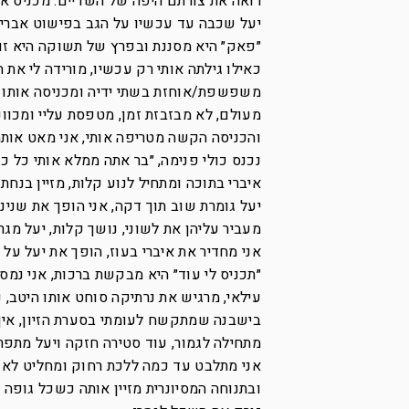
רואה את צורתם היפה של השדיים. מכניס א
יעל שכבה עד עכשיו על הגב בפישוט אברים
״פאק״ היא מסננת ובפרץ של תשוקה היא זו
כאילו גילתה אותי רק עכשיו, מורידה לי את 
משפשפת/אוחזת בשתי ידיה ומכניסה אותו לפ
מעולם, לא מבזבזת זמן, מטפסת עליי ומכוו
והכניסה הקשה מטריפה אותי, אני מאט אותה
נכנס כולי פנימה, ״בר אתה ממלא אותי כל כ
איברי בתוכה ומתחיל לנוע קלות, מזיין בנחת 
יעל גומרת שוב תוך דקה, אני הופך את שני
מעביר עליהן את לשוני, נושך קלות, יעל מגר
אני מחדיר את איברי בעוז, הופך את יעל על 
״תכניס לי עוד״ היא מבקשת ברכות, אני נמס
עילאי, מרגיש את נרתיקה סוחט אותו היטב, 
בישבנה שמתקשח לעומתי בסערת הזיון, אין ל
מתחילה לגמור, עוד סטירה חזקה ויעל מתפר
אני מתלבט עד כמה ללכת רחוק ומחליט לא ל
ובתנוחה המסיונרית מזיין אותה כשכל גופה 