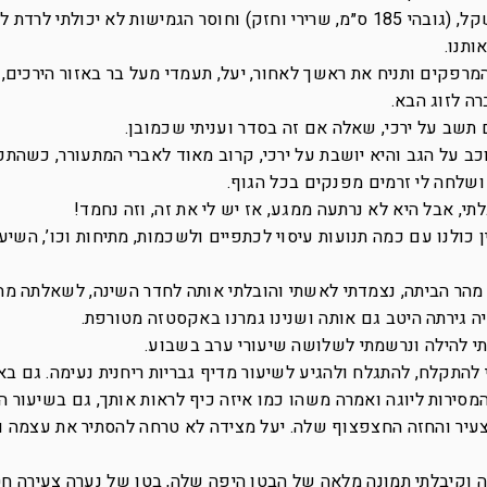
 לא יכולתי לרדת לאחור.
ותנו.
מרפקים ותניח את ראשך לאחור, יעל, תעמדי מעל בר באזור הירכים,
רה לזוג הבא.
ם תשב על ירכי, שאלה אם זה בסדר ועניתי שכמובן.
כב על הגב והיא יושבת על ירכי, קרוב מאוד לאברי המתעורר, כשהת
שלחה לי זרמים מפנקים בכל הגוף.
י, אבל היא לא נרתעה ממגע, אז יש לי את זה, וזה נחמד!
 כולנו עם כמה תנועות עיסוי לכתפיים ולשכמות, מתיחות וכו’, השיעו
י מהר הביתה, נצמדתי לאשתי והובלתי אותה לחדר השינה, לשאלתה מה
ה גירתה היטב גם אותה ושנינו גמרנו באקסטזה מטורפת.
תי להילה ונרשמתי לשלושה שיעורי ערב בשבוע.
 להתקלח, להתגלח ולהגיע לשיעור מדיף גבריות ריחנית נעימה. גם בא
המסירות ליוגה ואמרה משהו כמו איזה כיף לראות אותך, גם בשיעור ה
צעיר והחזה החצפצוף שלה. יעל מצידה לא טרחה להסתיר את עצמה ו
ה וקיבלתי תמונה מלאה של הבטן היפה שלה, בטן של נערה צעירה ח