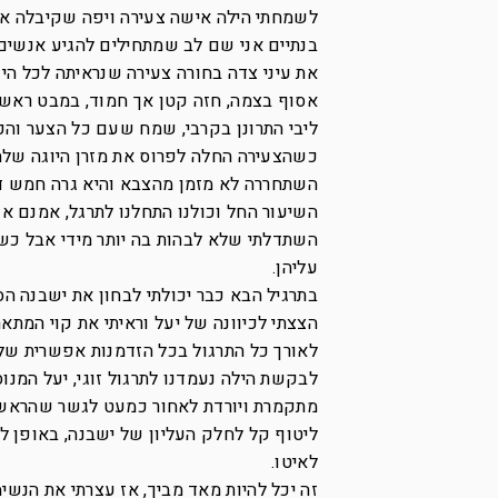
לשמחתי הילה אישה צעירה ויפה שקיבלה אותי
בנתיים אני שם לב שמתחילים להגיע אנשים נוספים, או
אסוף בצמה, חזה קטן אך חמוד, במבט ראשו
ליבי התרונן בקרבי, שמח שעם כל הצער והכ
כשהצעירה החלה לפרוס את מזרן היוגה שלה 
השתחררה לא מזמן מהצבא והיא גרה חמש ד
השיעור החל וכולנו התחלנו לתרגל, אמנם אנ
השתדלתי שלא לבהות בה יותר מידי אבל כשה
עליהן.
בתרגיל הבא כבר יכולתי לבחון את ישבנה ה
הצצתי לכיוונה של יעל וראיתי את קוי המתא
לאורך כל התרגול בכל הזדמנות אפשרית שלח
לבקשת הילה נעמדנו לתרגול זוגי, יעל המנוס
מתקמרת ויורדת לאחור כמעט לגשר שהראש נ
ליטוף קל לחלק העליון של ישבנה, באופן 
לאיטו.
זה יכל להיות מאד מביך, אז עצרתי את הנשימ