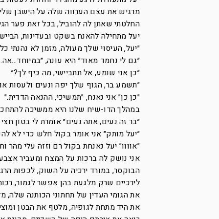
מרגיש את עצם הערווה שלה על הישבן שלי.
החלטתי שאתן לה להוביל, בכל זאת פער הגילאי
יעל מתחילה להאנח בשקט ובעדינות, הביי
״יעל, העיסוי שלך מעולה, מזמן לא נהנתי כל 
״גם לי נחמד מאוד״ היא עונה, ״במיוחד…אה…
״כן אני שומע, אל תתביישי, מה כיף לך?״
״תשמע בר, הגוף שלך יפה ונעים ולעסות או
״כן כן״ אני נאנח, ״תמשיכי, ההנאה הדדית.״
במהלך הדו-שיח שלנו היא ממשיכה להתחכך בי
״בר זה נעים, אתה נעים״ אומרת לי בטון חצי 
״יעל מותק״ אני אומר בקול חלש כדי לא להפ
״אוווו״ יעל נאנחת בקול רם וזזה עלי מהר ו
אני נושק לה ברכות על המצח ומעביר אצבע מ
הבוקסר, במורד ירכיה על השוק, לכפות הר
לירכיים שרק מלגעת בהן אפשר לגמור, רכות
את הגומי העדין של תחתוני הכותנה שלה, מ
את היד מתחת לגופיה, מלטף את הבטן ומוציא