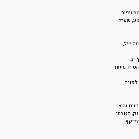
גובה ממוצע, שערה
ה יעל,
 רב.
הטייץ מתוח
 לפנים
פנים והיא
ק, הגנבתי
הזדקף