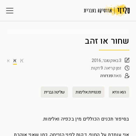
שחור או זהב
א
א
3 באוקטובר, 2016
א
זמן קריאה: 9 דקות
מאת
פנדורה
הוא והיא
פנטזיות אלימות
שליטה גברית
בסיפור תכנים הכוללים מין בכפיה ואלימות.
אני עומדת על החוף, דקות לפני הזריחה, כמו שאני אוהבת.