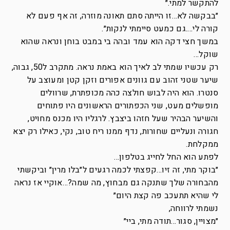
להתקשר למתי.״
״בבקשה לא…זו הייתה סתם תאונה מוזרה, זה אף פעם לא
קורה לי….גם כמעט סיימתי לנקות״.
במשך חצי דקה הוא עמד ובהה בי במבט בוחן ונראה שהוא
שוקל…
רק עכשיו שמתי לב לאיך הוא באמת נראה. מתקרב ל50, גבוה,
שיער שטני זהוב עם גוונים אפורים וזקן קטן ומעוצב על
סנטרו. הוא היה לבוש חולצה כהה מכופתרת, שרוולים
מופשלים מעט, שני הכפתורים הראשונים היו פתוחים
והשיער הבהיר שעל חזהו ביצבץ. לרגליו היו מכנס מחויט,
חגורה ונעליים שחורות, נדף ממנו ריח טוב, נקי, כאילו רק יצא
ממקלחת.
לפתע הוא החל לחייג בטלפון…
״בוקר מתי, זה זיו…קפצתי לכמה רגעים ל״בלו מרין״ וביקשתי
מהבחורה שלך שתנקה גם מבחוץ, מה שמה?…אוקיי אז נראה
לי שהיא תתעכב פה קצת היום״
נשמתי לרווחה,
״מצויין, סגור…תודה מתי, ביי״