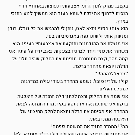
בקצב, עמוק לתוך גרוני. אצבעותיו נעוצות באחוריי וידיי
מנסות לדחוף את ירכיו לשווא בעוד הוא ממשיך לנוע בתוכי
במרץ.
הוא אוחז בפניי ויוצא לאט, נותן לי להרגיש את כל גודלו, רוכן
ומנשק אותי ולשונו נעה באגרסיביות בפי.
אני מנצלת את ההזדמנות ותוקעת את אצבעותיי בעיניו. הוא
משחרר את פניי ויורד לברכיו בצעקות כאב, ידיו על עיניו. אני
קמה מהר, קצת מסוחררת, תופסת את החלוק שהיה תלוי על
הדלת ויוצאת מהחדר בריצה.
״מיכאלללההה!!״
קולו של זיו סובל, נשמע מהחדר בעודי עולה במדרגות
למפלס העליון.
אני שמה את החלוק ורצה לכיוון דלת ההזזה של היאכטה.
ברקע אני שומעת את זיו נתקע בקיר, מדדה ומנסה לצאת
מהחדר. אני מסיטה את הדלת ויוצאת לחלק החיצוני של
היאכטה ממנו באתי.
מה?! הממזר החזיר את המשטח פנימה!
אני מחפשת בעציץ, איפה שהשלט שלו בד״כ מוחבא…לא!