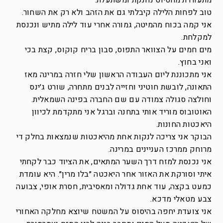
מתעוררת מהסיוט נחנקת ומשתעלת.
טוב לפחות הלילה קיבלתי גם את הזהב ולא רק את השחור.
אני קמה בכוח מהמיטה, גמורה אחרי עוד לילה מתיש ונכנסת
למקלחת.
מים חמים על הצוואר התפוס, סבון בריח קוקוס, קצת בכי
ואני בחוץ.
אני מתכוננת ליום העבודה הראשון שלי חזרה במרינה מאז
התאונה, לובשת חוטיני וחזייה לבנים מתחרה, שורט ג׳ינס
וחולצה סגולה צמודה עם שם החברה בפינה השמאלית.
האוטובוס מוריד אותי בתחנה וברגל אני מתקדמת לכיוון
היאכטות החונות.
הבוקר אני צריכה לנקות אחת מהיאכטות שנמצאות בחלק די
מרוחק ממרכז העניינים במרינה.
אני נכנסת למזח דרך השער המתאים, את הציוד כבר לקחתי
איתי וסורקת את האזור אחר היאכטה ״בלו מרין״. היא עומדת
כמעט בקצה, עוד אחת גדולה ומאסיבית, חסרת אופי, צבועה
צבע מטאלי מדכא.
אני צועדת יחפה בהיסוס על המשטח שיוצא מחלקה האחורי