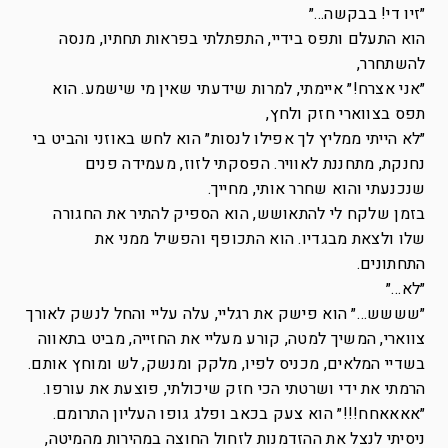
״זיו די! בבקשה…״
הוא התעלם ותפס בידיי, התפתלתי בפראות תחתיו, מנסה
להשתחרר,
״אני אצרח!״ איימתי, למרות שידעתי שאין מי שישמע. הוא
תפס בצווארי חזק ולחץ,
״לא הייתי ממליץ לך אפילו לנסות״ הוא לחש באוזני והביט בי
נחנקת, מתחננת לאוויר. הפסקתי לזוז, מעמידה פנים
שנכנעתי והוא שחרר אותי, מחייך.
בזמן שלקח לי להתאושש, הוא הספיק להתיר את החגורה
שלו ולצאת מבגדיו. הוא התכופף והפשיל ממני את
התחתונים.
״לא…״
״שששש…״ הוא פישק את רגליי, עלה עליי והחל לנשק לאורך
צווארי, המשיך למטה, קורע מעליי את החזייה, מביט בתאווה
בשדיי המלאים, מכניס לפיו, מלקק ומנשק, לש ומוחץ אותם.
הרמתי את ידי ושרטתי הכי חזק שיכולתי, פוצעת את עורפו.
״אאאאחח!!!״ הוא צעק בכאב ופלג גופו העליון התרומם.
ניסיתי לנצל את ההזדמנות לזחול החוצה במהירות מהמיטה,