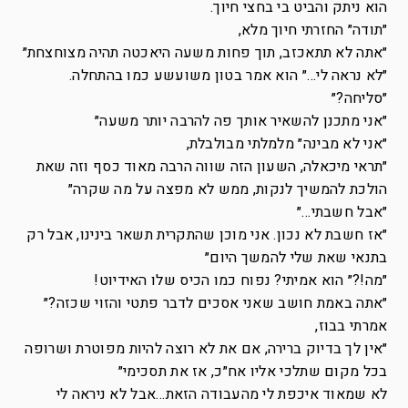
הוא ניתק והביט בי בחצי חיוך.
״תודה״ החזרתי חיוך מלא,
״אתה לא תתאכזב, תוך פחות משעה היאכטה תהיה מצוחצחת״
״לא נראה לי…״ הוא אמר בטון משועשע כמו בהתחלה.
״סליחה?״
״אני מתכנן להשאיר אותך פה להרבה יותר משעה״
״אני לא מבינה״ מלמלתי מבולבלת,
״תראי מיכאלה, השעון הזה שווה הרבה מאוד כסף וזה שאת
הולכת להמשיך לנקות, ממש לא מפצה על מה שקרה״
״אבל חשבתי…״
״אז חשבת לא נכון. אני מוכן שהתקרית תשאר בינינו, אבל רק
בתנאי שאת שלי להמשך היום״
״מה!?״ הוא אמיתי? נפוח כמו הכיס שלו האידיוט!
״אתה באמת חושב שאני אסכים לדבר פתטי והזוי שכזה?״
אמרתי בבוז,
״אין לך בדיוק ברירה, אם את לא רוצה להיות מפוטרת ושרופה
בכל מקום שתלכי אליו אח״כ, אז את תסכימי״
לא שמאוד איכפת לי מהעבודה הזאת…אבל לא ניראה לי