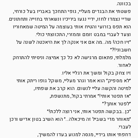
בכוונה.
פשטתי את הבגדים מעליי, גופי התחכך באבריו בעל כורחי,
שדיי נצמדו לחזו, ידיי נגעו ביריכיו ונשארתי בחזייה ותחתונים.
הוא תפס בזרועי והטיח אותי בעוצמה על המיטה שמאחוריו
וצעד לעברי במבט זומם וממזרי, התכווצתי כולי.
״זיו חכה! מה…מה אם אני אנקה לך את היאכטה לשנה על
חשבוני!?״
מלמלתי, פתאום מרגישה לא כל כך אמיצה וניסיתי להתרחק
לאחור.
זיו צחק בקול ומשך את רגליי אליו.
״לא מספיק״ הוא אמר וגהר מעליי, משקל גופו ריתק אותי
למיטה והקשה עליי לנשום. הוא קרב את שפתיו,
״אז תפטר אותי!״ אמרתי בקול, מתנשפת,
״לפטר אותך?״
״כן…בבקשה תפטר אותי, אני רוצה ללכת!״
״מאוחר מדי בשביל זה מיכאלה…״ הוא השיב בטון אדיש ורכן
לעברי.
דחפתי אותו בידיי, מנסה למנוע בעדו להמשיך,