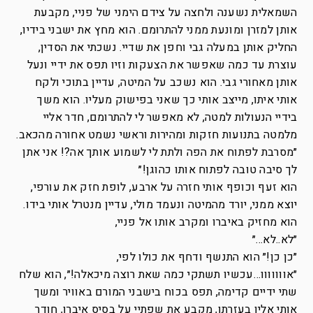
השמאלית נשענה ולחצה על צידם הימני של פניי, מקבעת
אותן למזרן ומונעת ממני להתרומם. הוא מחץ את ישבני בידיו,
החליק אותן במעלה גבי וחפן את שדיי. נשכתי את הסדין,
עוצרת עד כמה שאפשר את הצעקות וזיו תפס את ידיי ונעל
אותן מאחורי גבי. הוא נשכב על המיטה, עדיין בתוכי ולקח
אותי איתו, מייצב אותי כך שאני בפישוק מעליו. הוא משך
בידיי הנעולות למטה, לא מאפשר לי להתרומם, חדר אליי
מלמטה בתנועות חזקות ומהירות וראשי נשמט אחורה מהכאב.
״מסרבת לפתוח את הפה ולתת לי לשמוע אותך אה?! אני אתן
לך סיבה טובה לפתוח אותו כהוגן!״
הוא זעף וכופף אותי חזרה על ארבע, לופת חזק את עורפי,
יוצא ממני, יורד מהמיטה ונעמד מולי, עדיין מנטרל אותי בידו.
הוא מחזיק באיברו ומקרב אותו אל פניי,
״לא..לא…״
״כן כן!״ הוא התנשף ודחף את כולו לפי,
״אווווווו…עכשיו תשתקי כמה שאת רוצה מיכאלה!״, הוא שלח
שתי ידיים קדימה, תפס בכוח בישבני המורם באוויר ומשך
אותי אליו בעזרתו, מקבע את שפתיי על בסיס איברו, חודר