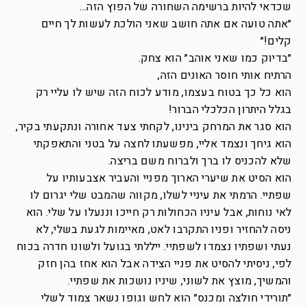
שכדאי להיות ברשימה השחורה של הפוץ הזה…
״אתה טועה אם אתה חושב שאני הולכת לעשות לך חיים
קלים!״
״בדיוק כמו שאני אוהב״ הוא צחק.
הרתיח אותי חוסר האונים הזה,
הוא כל כך בטוח בעצמו, מודע לכוח הזה שיש לו עליי רק
בגלל היתרון הכלכלי הברור!
הוא סגר את המרחק בינינו, לקחתי צעד אחורה ונתקעתי בקיר,
הוא גיחך ונצמד אליי, מפשעתו לחצה על בטני והתאפקתי
שלא להכניס לו ברך ולברוח משם בריצה.
הוא הסיט את שיערי הארוך מפניי והעביר אצבעותיו על
שפתיי. הרמתי את עיניי לשלו, מקווה שהמבט שלי יגרום לו
לאי נוחות, אבל עיניו הכחולות רק חייכו וננעלו על שלי. הוא
ניסה להחזיר ופניו התקרבו לאט, מאיימות לגעת בשלי, לא
נעתי ושפתיו נצמדו לשפתיי. ייללתי בגועל ולשונו חדרה בכוח
לפי, ניסיתי להסיט את פניי הצידה אבל הוא אחז בהן חזק
והמשיך, מוצץ את לשוני, שיניו נושכות את שפתיי.
״תורידי חולצה ומכנס״ הוא לחש וגופו נשאר צמוד לשלי