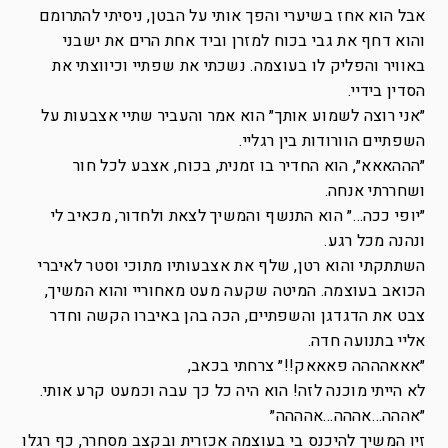
אבל הוא אחז בשיערי והפך אותי על הבטן, ניסיתי להתרומם
והוא דחף את גבי בכוח למזרן וביד אחת הרים את ישבני
באוויר והפליק לו בעוצמה. נשכתי את שפתיי וכיווצתי את
הסדין בידיי.
״אני רוצה לשמוע אותך״ הוא אמר והעביר שתיי אצבעות על
השפתיים הוורודות בין רגליי.
״הההאאא״, הוא החדיר בו זמנית, בכוח, אצבע לכל חור
ושחררתי אנחה.
״יופי ככה…״ הוא התנשף והמשיך לצאת ולחדור, מכאיב לי
ונהנה מכל רגע.
השתתקתי והוא רטן, שלף את אצבעותיו מתוכי וסטר לאיברי
הכואב בעוצמה. המיטה שקעה מעט מאחוריי והוא המשיך,
צבט את הדגדגן והשפתיים, הכה בהן באיברו הקשה וחדר
אליי בתנועה חדה.
״אאאהההה פאאאק!!״ צרחתי בכאב,
לא הייתי מוכנה לזה! הוא היה כל כך עבה וכמעט קרע אותי.
״אההה…אההה…אהההה״
זיו המשיך להיכנס בי בעוצמה אכזרית ובקצב מסחרר, כף רגלו