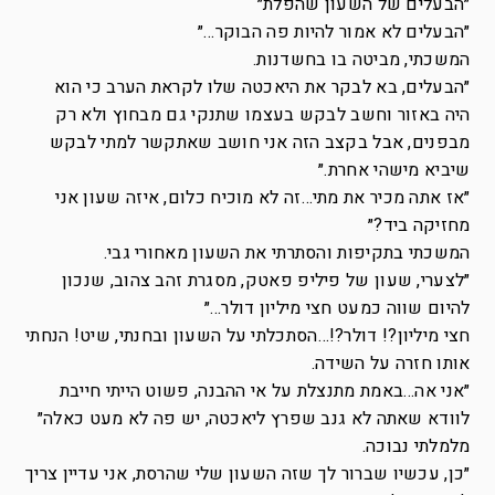
״הבעלים של השעון שהפלת״
״הבעלים לא אמור להיות פה הבוקר…״
המשכתי, מביטה בו בחשדנות.
״הבעלים, בא לבקר את היאכטה שלו לקראת הערב כי הוא
היה באזור וחשב לבקש בעצמו שתנקי גם מבחוץ ולא רק
מבפנים, אבל בקצב הזה אני חושב שאתקשר למתי לבקש
שיביא מישהי אחרת.״
״אז אתה מכיר את מתי…זה לא מוכיח כלום, איזה שעון אני
מחזיקה ביד?״
המשכתי בתקיפות והסתרתי את השעון מאחורי גבי.
״לצערי, שעון של פיליפ פאטק, מסגרת זהב צהוב, שנכון
להיום שווה כמעט חצי מיליון דולר…״
חצי מיליון?! דולר?!…הסתכלתי על השעון ובחנתי, שיט! הנחתי
אותו חזרה על השידה.
״אני אה…באמת מתנצלת על אי ההבנה, פשוט הייתי חייבת
לוודא שאתה לא גנב שפרץ ליאכטה, יש פה לא מעט כאלה״
מלמלתי נבוכה.
״כן, עכשיו שברור לך שזה השעון שלי שהרסת, אני עדיין צריך