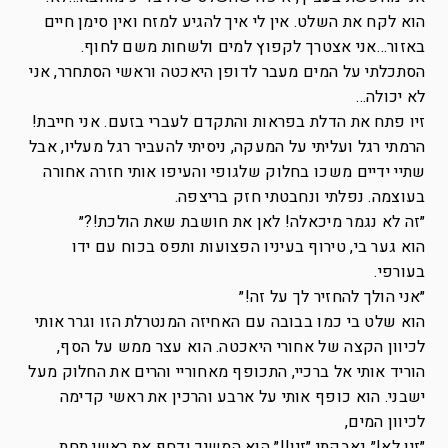
הוא לקח את השלט. אין לי איך להגיע למזח ואין סימן חיים
באזור…אני אצטרך לקפוץ למים ולשחות משם לחוף.
הסתכלתי על המים מעבר לדופן היאכטה וראשי הסתחרר, אני
לא יכולה…
זיו פתח את הדלת בפראות והתקדם לעברי בזעם. אני חייבת!
הרמתי רגל ועליתי על המעקה, ניסיתי להעביר רגל מעליו, אבל
שתיי ידיים משכו בחלוק שלגופי והעיפו אותי חזרה אחורה
בעוצמה. נפלתי ונחבטתי חזק בריצפה.
״זה לא נגמר מיכאלה! לאן את חושבת שאת הולכת!?״
הוא גער בי, טירוף בעיניו הפצועות ותפס בכוח עם ידו
בעורפי.
״אני הולך להחזיר לך על זה!״
הוא שלט בי כמו בבובה עם האחיזה המנטרלת הזו וגרר אותי
לכיוון הקצה של אחורי היאכטה. הוא עצר ממש על הסף,
הוריד אותי אל ברכיי, התכופף מאחוריי והרים את החלוק מעל
ישבני. הוא כופף אותי על ארבע והרכין את ראשי קדימה
לכיוון המים,
״זיו לא!״ נאבקתי ״זיו!!״ הוא המשיך ודחף את ראשי תחת