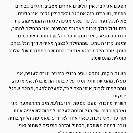
הפעם אני לבד, אין גולשים אחרים מסביב. הגלים גבוהים
מתמיד, נשברים בזה אחר זה והאדרנלין נכנס. אני בפנים,
צוללת גל ועוד גל, עד שאני מגיעה לנקודה המתאימה, קיר
מים גדול הולך ונבנה מאחוריי במהירות ואני מתחילה לחתור,
הדחיפה מגיעה, אני נעמדת על הגלשן וחותכת את המים
ימינה. קרני השמש שמתחילה לבצבץ מאירות דרך הגל בזהב,
הזמן עומד מלכת ברגע אופורי והתחושה הממכרת של שלווה
טוטלית מתפשטת.
משום מקום, נתפס שריר ברגלי הימנית וגורם לעווית, אני
נופלת מהגלשן והגל נסגר עליי. בתוך המערבולת אני מרפה,
נותת למים לזרוק אותי מצד לצד, למעלה למטה, מחכה שהגל
ישקוט.
השריר מתכווץ פעם נוספת ואני בולעת מים מההפתעה. אני
נאבקת בכוח של הגל ומנסה לעלות, לפחות לשאיפה אחת,
תוך כדי, אני נזכרת שאף אחד לא יודע שאני פה. הלחץ בחזה
גובר, דממה משתקת, הכחול והזהב הופכים לשחור ואני