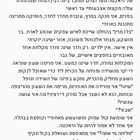
של היאכטה מעל המים ומחבר בינה לבין המזח וצמרמורת
עולה מקצות אצבעותיי עד ראשי.
בפנים, אני מנקה במרץ, עוברת מחדר לחדר, מוסיקה ממריצה
מתנגנת באוזניי.
״בלו מרין״ בהחלט שייכת לאיש עסקים שנוהג לארח…בר
מושקע, מבחר אלכוהול משובח, אזור ישיבה יוקרתי.
אין אישה…אין ילדים…רק חדר שינה וחדר מקלחת אחד
מאובזרים בחפצים אישיים, של גבר.
המקלחת גמורה, חדר שינה כמעט…אני מרימה שעון שנראה
די יקר מהשידה ומניחה על הכרית ליד כדי שאוכל לנקות.
השעון מחליק מהכרית, נתקע בפינה של השידה ונופל.
״שיט!״ אני מורידה את האוזניות, מרימה את השעון מהריצפה
ובוחנת, הוא לא נשבר אבל נסדק די רציני! מה אני עושה
עכשיו?
״שבור?״
אני שומעת קול עמוק ומשועשע מאחוריי וקופצת בבהלה.
אף אחד לא אמור להיות על היאכטה…
״סליחה מי אתה?״ אני מתאפסת ושואלת בקול תקיף.