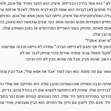
 לא.” הוא אמר בדרכו הבכיינית. איציק הוא החבר היחיד של אגם, ולא 
יד מחפש לאן לברוח. הוא שמח לבוא לבית נורמלי, לאכול ארוחת ער
טזיה האולטימטיבית של איציק הייתה כבר מזמן אמא של אגם. הפנים
תיים המצוירות ממש הפנטו אותו. כבר שנים שכאשר הוא מאונן, הו
אגם מאחור, מחזיק בשני השדיים המדהימים או באגן השופע שלה.
 הבן שלה.
לא יאהב אותך?”
זמן ולי אף פעם לא הייתה חברה.” שפרה לא הייתה מוכנה שמישהו 
סקס’ מסמל עבור שפרה שירות טכני שניתן לגבר ותו לא.
שב שהוא מבין, אבל מה שהוא הבין לא היה הגיוני.
שאר עם פה פתוח. הוא רצה לומר ‘אבל את אמא שלי’, אבל הבין שזה
תינה הרבה והסירה את השמיכה מהבן שלה. היא החזיקה את שולי הת
לברכיים שלו. שפרה לא הופתעה למצוא שם זין בגודל צנוע, בדיוק 
הזדקר במהירות בתוך היד שלה. כמה נענועים קטנים ואגם גמר בתוך
. אגם הלך לישון עם חיוך על הפנים. הוא הבין שעכשיו, אחרי שנ