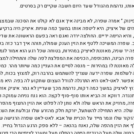
אותו, נדהמת מהגודל שעד היום חשבה שקיים רק בסרטים.
נוק.” אמרה שפרה, לא מבינה איך אגם לא קולט את הסכנה שבמצב
 של איציק. היא ליטפה אותו במשך כמה שניות. איציק היה ברקיע 
והיא הרימה ידיים. החולצה ירדה ואגם ראה בפעם הראשונה את שדי
. שפרה המשיכה ללטף את הזין הענק שמולה, תוהה איך דבר כזה בכ
 יד שניה, מאוננת לאיציק במהירות, בטוחה שכל רגע הוא אמור לגמו
 שפרה הבינה, התכופפה, הכניסה את המפלצת לפה שלה והתחילה למצ
 מאוננת לו במהירות – מנסה לסיים את העניין כמה שיותר מהר. כ
לה לשלמות. שפרה ידעה שצריך להשתמש בהרבה רוק, למצוץ בכוח, ל
אפשר. לאט-לאט היא התרגלה לגודל העצום שתקוע לה בפה. היא מ
וץ לאיציק במשך כמה דקות, נדהמת מכך שעדיין לא גמר. איציק אזר
גדה. דווקא זה הביא אותו סוף-סוף לקצה. הוא גנח גניחה עמוקה וה
ה, מחזיק את הראש שלה ולא נותן לה לפלוט את הזין החצוף מהפה
לה. היא התחילה להשתעל, יורקת חלק מהזרע שלו ובולעת את השא
 הזקור שלו וגמר מייד על הכרית של אבא. לאט-לאט שפרה הרגישה 
 את הזין מהפה שלה, נאנח בהנאה – ללא ספק הרגע הגדול בחייו. 
בחזה שלה מעל הבגדים הייתה בהחלט מעל ומעבר לציפיות הכי פרוע