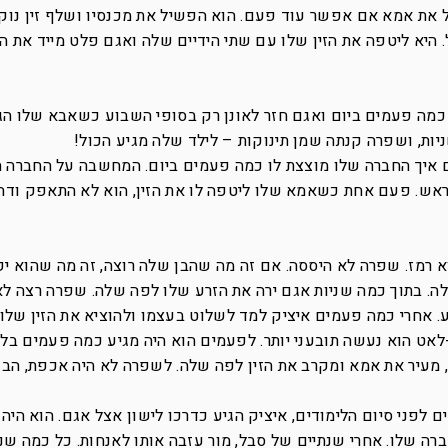
ל את אמא אם אפשר עוד פעם. הוא הפשיל את מכנסיו ושלף זין נו
. היא ליטפה את הזין שלו עם שתי הידיים שלה ואגם פלט מייד את ה
כמה פעמים ביום ואגם חזר לאונן רק בסופי השבוע כשאבא שלו הגי
ות, ושפרה קנתה שמן תינוקות – לילד שלה מגיע הכול!
 איך החברה שלו מוצצת לו כמה פעמים ביום. המחשבה על החברה 
הראש. פעם אחת כשאמא שלו ליטפה לו את הזין, הוא לא התאפק ודח
 רמז. שפרה לא היססה. אם זה מה שהבן שלה רוצה, זה מה שהוא יק
לה. בתוך כמה שניות אגם ירה את הזרע שלו לפה שלה. שפרה רצה ל
 אחרי כמה פעמים איציק למד לשלוט בעצמו ולהוציא את הזין שלו
אט הוא נעשה תובעני יותר. לפעמים הוא היה מגיע כמה פעמים בלי
 מעיר את אמא ומקרב את הזין לפה שלה. לשפרה לא היה אכפת, הבן
ם לפני סיום הלימודים, איציק הגיע כדרכו לישון אצל אגם. הוא היה
רה שלו. אחרי שנתיים של סבל, מור עזבה אותו לאנחות. כל כמה שנ