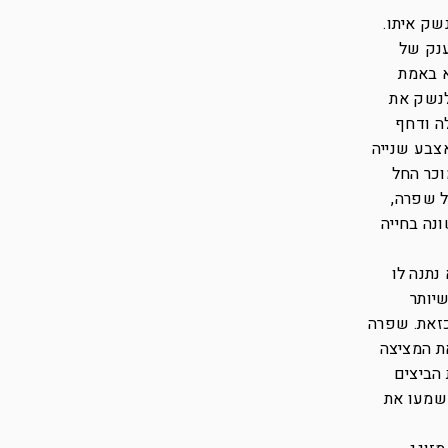
שק איתו.
ענק של
א באמת
לנשק את
ה ודחף
אצבע שנייה
וכר החל
ל שפרה,
נה בחייה
נתנה לו
שיותר
כזאת. שפרה
ת המציצה
 הביצים
 שמעו את