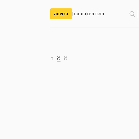
מועדפים
|
התחבר
|
הרשמה
א
א
א