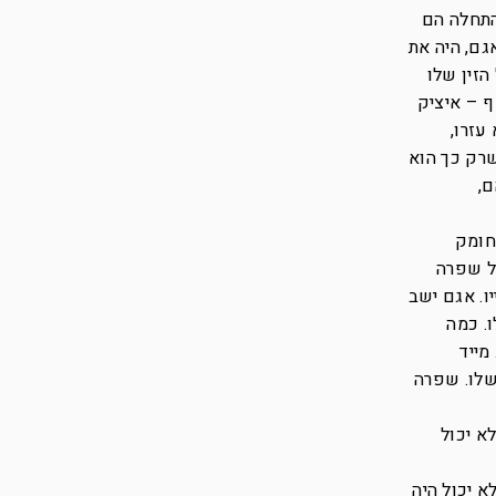
התחלה הם
גם, היה את
הזין שלו
ף – איציק
עזרו,
שרק כך הוא
ם,
חומק
של שפרה
ו. אגם ישב
. כמה
מייד
שלו. שפרה
א יכול
א יכול היה