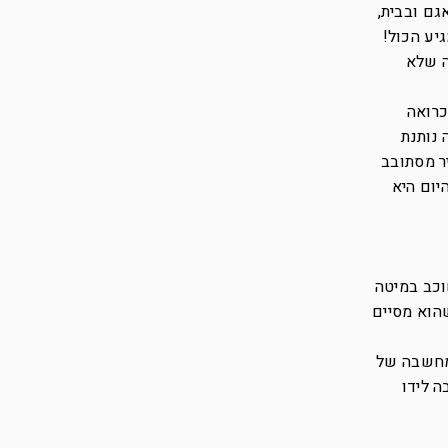
גם ובבית,
יע הכול!
ה שלא
כרואה
 נותנת
ר מסתובב
יום היא
וכב במיטה
הוא מסיים
מחשבה של
 לידו