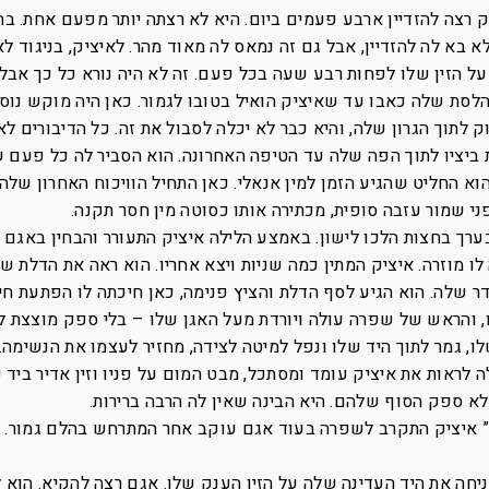
יק רצה להזדיין ארבע פעמים ביום. היא לא רצתה יותר מפעם אחת. ב
 בא לה להזדיין, אבל גם זה נמאס לה מאוד מהר. לאיציק, בניגוד לא
על הזין שלו לפחות רבע שעה בכל פעם. זה לא היה נורא כל כך אבל 
הלסת שלה כאבו עד שאיציק הואיל בטובו לגמור. כאן היה מוקש נוס
וך הגרון שלה, והיא כבר לא יכלה לסבול את זה. כל הדיבורים לא 
 ביציו לתוך הפה שלה עד הטיפה האחרונה. הוא הסביר לה כל פעם 
א החליט שהגיע הזמן למין אנאלי. כאן התחיל הוויכוח האחרון שלה
 שמור עזבה סופית, מכתירה אותו כסוטה מין חסר תקנה.
ערך בחצות הלכו לישון. באמצע הלילה איציק התעורר והבחין באגם 
 מוזרה. איציק המתין כמה שניות ויצא אחריו. הוא ראה את הדלת 
 שלה. הוא הגיע לסף הדלת והציץ פנימה, כאן חיכתה לו הפתעת חיי
, והראש של שפרה עולה ויורדת מעל האגן שלו – בלי ספק מוצצת לו
 גמר לתוך היד שלו ונפל למיטה לצידה, מחזיר לעצמו את הנשימה. 
לראות את איציק עומד ומסתכל, מבט המום על פניו וזין אדיר ביד 
לא ספק הסוף שלהם. היא הבינה שאין לה הרבה ברירות.
” איציק התקרב לשפרה בעוד אגם עוקב אחר המתרחש בהלם גמור. ל
יחה את היד העדינה שלה על הזין הענק שלו. אגם רצה להקיא. הוא ל