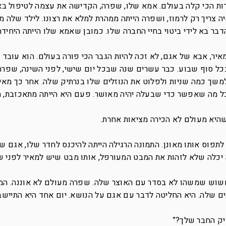
דות הכי קלה בעולם. אמא שלו, שפרה, הקדישה את עצמה לטיפול בא
ה צריך רק לרמוז, ושפרה הייתה ממהרת למלא את רצונו. לילד שלה מג
הדבר בא לידי ביטוי בחיי החברה שלו. כמובן שאמא שלו הייתה היחיד
איר, אבא של אגם, לא זכה להיות הגבר הכי פורה בעולם. הוא עובד 
כל סוף שבוע. כבר עשרים שנה שבכל יום שישי, לפני השינה, שפרה
משך כמה שניות ולפלוט את הנוזלים שלו בנרתיק שלה. אחר כך מאי
ל מה שאפשר כדי שבעלה יהיה מאושר. פעם היא הייתה מתאכזבת, ה
שהיא מעולם לא הכירה מציאות אחרת.
פוס אותו מאונן. התמונה הרגילה הייתה להיכנס לחדר שלו, אגם ש
א יכלה שלא לזהות את המבט המעורפל, אותו מבט שיש למאיר לפני ש
לחשוש שמשהו לא בסדר עם האוצר שלה. שפרה מעולם לא אוננה. ה
 שלה. היא החליטה לדבר עם אגם על הנושא. יום אחד היא התיישבה
יק החבר שלך?”