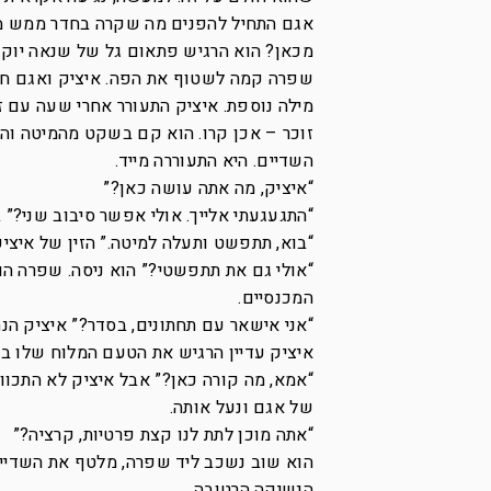
אגם התחיל להפנים מה שקרה בחדר ממש מול
מכאן? הוא הרגיש פתאום גל של שנאה יוקד
שפרה קמה לשטוף את הפה. איציק ואגם חזרו
מילה נוספת. איציק התעורר אחרי שעה עם ז
זוכר – אכן קרו. הוא קם בשקט מהמיטה והל
השדיים. היא התעוררה מייד.
“איציק, מה אתה עושה כאן?”
“התגעגעתי אלייך. אולי אפשר סיבוב שני?” ב
“בוא, תתפשט ותעלה למיטה.” הזין של איצי
“אולי גם את תתפשטי?” הוא ניסה. שפרה הו
המכנסיים.
“אני אישאר עם תחתונים, בסדר?” איציק הנה
איציק עדיין הרגיש את הטעם המלוח שלו ב
“אמא, מה קורה כאן?” אבל איציק לא התכוו
של אגם ונעל אותה.
“אתה מוכן לתת לנו קצת פרטיות, קרציה?”
הוא שוב נשכב ליד שפרה, מלטף את השדיי
הנשיקה הרטובה.