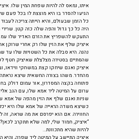
איתו, נמאס לה להיות שפחת המין שלו. איצ
הגיעו להסדר בו היא מוצצת לו בכל פעם שלא
כל הזמן שבעולם, והיא הייתה צריכה לעבוד 
היה כל כך גדול והפה שלה כזה קטן. שרירי 
התעקש להשפריץ את הזרם האדיר שלו עמוק לת
איציק שלף את הזין שלו רק אחרי שרוקן את
נהנה. היא סבלה את כל השטויות שלו עד שהו
שהסתיים בסטירה מצלצלת שאיציק חטף לפני
איציק ואגם שיחקו קצת במשחקי ווידאו, וב
מהחדר. משהו בצורה החשאית שיצא נראתה לו
פתוחה בקצה המסדרון, אור עמום דולק בחדר
ערום על המיטה ליד אמא שלו, עם הגב אליו
שניות ואגם שלף את הזין מהפה של אמא שלו,
כשיצא משדה הראייה של אמא שלו היא יכלה 
החווירה. אם הוא יפרסם את מה שראה, זה ל
“איציק, חמוד שלי, למה שלא תתקרב לכאן?
להיות שהיא מתכוונת…
איציק התיישב על המיטה ליד שפרה, והיא הנ