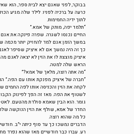
בבוקר, לפני שאגם יצא לבית ספר, הוא שא
כרעה על ברכיה לפניו. לילד שלה מגיע הכול
לתוך ידיה החמימות.
“תלמד יפה, מותק של אמא.”
החיים נכנסו לשגרה. שפרה פינקה את אגם 
במשך הזמן אגם למד להחזיק יותר מכמה שני
כך זה היה נמשך אם לא איציק שסיפר לאגם
איציק מוצצת לו את הזין לא יצאה לאגם מ
הראש שלה למטה.
“מה אתה רוצה, מלאך של אמא?”
“חברה של איציק מפנקת אותו עם הפה.” הוא
לקחה את הזין והכניסה אותו לפה החמים ש
לשטוף את הפה. מאז זה הפך לפינוק הקבוע.
גומר. הוא הבין שאמא סולדת מהטעם. לאט-ל
החדר של אמא, שולף את הזין הנוקשה שלו,
כל מה שהוא רוצה.
הדברים נמשכו כך עד סוף כיתה י”ב. חודשיי
רע. עברו כבר חודשיים מאז שהוא נפרד מחב