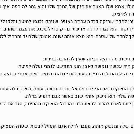
ו. אמא שלו מצצה את הזין של החבר שלו והוא גמר לה בפה. איך 
ת לאיציק.
 לחדר. שתיקה כבדה עמדה באוויר. שניהם נכנסו למיטה והלכו ליש
ין זקור. הוא נצרך לדקה או שתיים רק כדי לשכנע את עצמו שהדברי
ך לחדר של שפרה. הוא מצא אותה ישנה. איציק שלח יד והתחיל לל
חישוב מהיר היא הבינה שאין לה הרבה ברירות.
ק היה עכשיו נוקשה כאבן. הוא התפשט לגמרי ועלה למיטה.
רידה את החולצה וגילתה את השדיים המדהימים שלה. אחרי כן היא הו
ן. הוא קירב את הפנים שלו אל שפרה ונישק אותה. היא קיבלה אותו 
פה שלה. הוא נישק אותה שוב כאשר אגם הופיע בדלת.
ן לתת לאגם להרוס לו את הרגע הגדול. הוא קם מהמיטה, סגר את הדל
ם שלה ומנשק אותה. מעבר לדלת אגם התחיל לבכות. שפרה הפסיקה