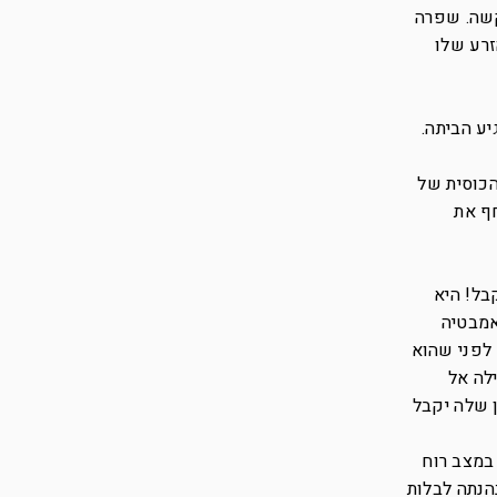
קשה. שפרה
זרע שלו
ע הביתה.
הכוסית של
ף את
בל! היא
אמבטיה
 לפני שהוא
לה אל
 שלה יקבל
 במצב רוח
הנתה לבלות