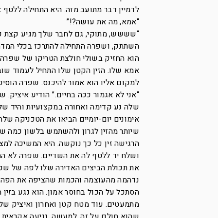
לדמיין דבר מתועב מזה. היא התחילה ללטף 
“אמא, מה את עושה?!”
“שששש, מתוקי, גם לחבר שלך מגיע קצת פי
השתתק, ושפרה התחילה להתרכז בכלי המדהים
הוא החזיק בשולי חולצת הטריקו של שפרה, 
אמא שלו. הזין הקטן שלו התחיל לעמוד שוב
למקום אליו הוא אמור להיכנס. שפרה הוסיפה
“אני לא אגמור ככה בחיים.” הודיע איציק.
שלה נע קדימה ואחורה במקצועיות והיד שלה
אימונים יום-יומיים הביאו את הטכניקה ש
שיותר מהזין לגרון ולהשתמש בלשון כמה ש
הרגישה זין כל כך נוקשה. היא המשיכה למצ
ושלח יד ללטף לה את השדיים. שפרה לא התנ
את תכולת הביצים האדירה שלו לפה של שפר
נדהמה מהעוצמה והכמות שהציפה את הפה ש
הסתכל על הכול בחוסר אמון. הוא נגע בזין
מתמעטים. עוד מטח קטן ואחרון ואיציק שלף
שהוא חולם על זה. למעשה, נגיעה אקראית 