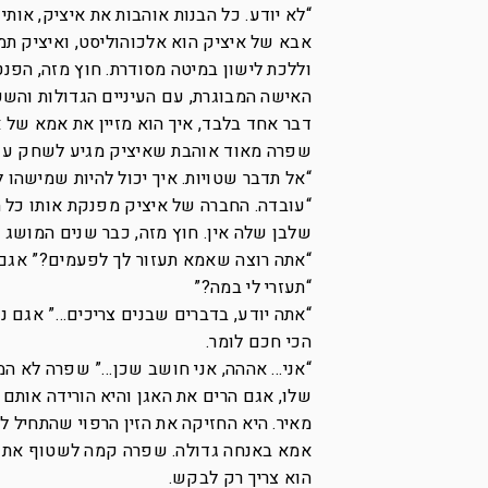
“לא יודע. כל הבנות אוהבות את איציק, אותי
אבא של איציק הוא אלכוהוליסט, ואיציק תמ
וללכת לישון במיטה מסודרת. חוץ מזה, הפנ
האישה המבוגרת, עם העיניים הגדולות והשפ
דבר אחד בלבד, איך הוא מזיין את אמא של 
שפרה מאוד אוהבת שאיציק מגיע לשחק עם
“אל תדבר שטויות. איך יכול להיות שמישהו 
“עובדה. החברה של איציק מפנקת אותו כל ה
שלבן שלה אין. חוץ מזה, כבר שנים המושג ‘
“אתה רוצה שאמא תעזור לך לפעמים?” אגם ח
“תעזרי לי במה?”
“אתה יודע, בדברים שבנים צריכים…” אגם נ
הכי חכם לומר.
“אני… אההה, אני חושב שכן…” שפרה לא המ
שלו, אגם הרים את האגן והיא הורידה אותם 
מאיר. היא החזיקה את הזין הרפוי שהתחיל ל
אמא באנחה גדולה. שפרה קמה לשטוף את היד
הוא צריך רק לבקש.