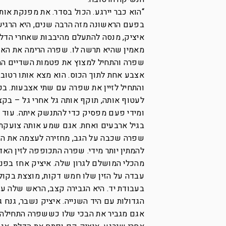
“הוא כבר יירגע. הכול בסדר. את מפנקת אותו
בפעם הראשונה מזה הרבה שנים, היא הרגיש
איציק, מנסה להתעלם מהיבבות שאחרי הדלת.
מאמין שהיא תרשה לו. שפרה הרימה את האג
שפרה והתחיל למצוץ את פטמות השדיים המד
אצבע אחת לתוך הכוס. הוא מצא אותו רטוב 
והתחיל לזיין את שפרה עם שתי אצבעות. ב
לעטוף אותה, תוקף אותה גל אחרי גל – בק
ומידי פעם מפסיק כדי להתנשק איתה. עוד 
בגיל ארבעים ואחת. אגם שמע אותה צועקת 
שפרה שכבה על הגב, מחזירה לעצמה את הנשי
להמתין יותר מידי. שפרה התכופפה לזין האד
מהכלי המושלם לגרון שלה. איציק אחז בפני
עבדה על הזין שלו חמש דקות, מוצצת בקולי
בעבודת יד. היא הגבירה קצב, הראש שלה עו
הגדולות עם היד השנייה. איציק נשבר, גנח
אגם מגביר את הבכי שלו כששפרה התחילה 