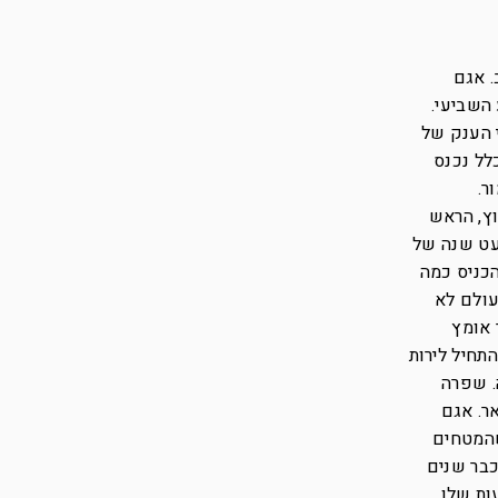
. אגם
השביעי.
 הענק של
לל נכנס
ר.
וץ, הראש
מעט שנה של
הכניס כמה
עולם לא
 אומץ
תחיל לירות
. שפרה
ר. אגם
שהמטחים
כבר שנים
ות שלו.