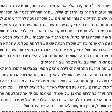
 יותר מידי.” הוא קירב אליו את הפנים שלה בכוח, ושפרה חזרה להתנ
ה רטיבות מוזרה בין הרגליים שלה. שפרה התחילה ללטף את הכלי ה
 איציק החזיק את גומי התחתונים של שפרה וניסה להוריד אותם, ל
ן והתחתונים ירדו. איציק עכשיו ממש רעד מהתרגשות. הוא הפסיק 
הימים שלה. שפרה גנחה בשקט. איציק הושיט יד לבין הרגליים של
מאוד. שפרה גנחה בקול. אגם הגביר את היבבות שלו. איציק הכניס 
פעם הראשונה בחייה, שפרה הבינה שאפשר להנות מסקס. עונג לא מ
צב האצבעות של איציק. איציק הגביר את הקצב, מוצץ את השדיים ש
דחיפה ועוד דחיפה והשמיים התמוטטו עליה. היא גמרה בפעם הראשו
מהנאה והתיישב על הרצפה שבור לרסיסים.
מה ונרגעת מהחוויה האדירה. איציק המתין בסבלנות לתורו. היא לא 
יר והכניסה אותו לפיה, מתחילה למצוץ בכוח, מתאמצת להכניס כמה 
ם שלה ודחף אותם על הזין שלו. הוא מעולם לא היה מרוגש בצורה 
 קולות, הרוק שלה נשפך מהכלי האדיר של איציק למזרון – מלווה א
לה ויורד במהירות מהאגן של איציק, מאוננת עם יד אחת ומלטפת את
 גניחה אדירה ושוב פלט את הזרם האדיר שלו לפה של שפרה. שניהם
להשתעל, עדיין מתקשה להסתדר עם הזרם החזק שלו.