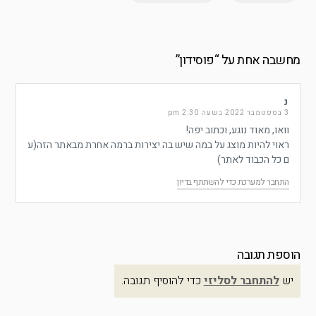
מחשבה אחת על “
פוסידון
”
נ
3 בספטמבר 2022 בשעה 2:30 pm
וואו, מאוד נוגע, וכתוב יפה!
ראוי להיות מוצג על במה שיש בה יצירות ברמה אחרת מבאתר הזה(ע
ם כל הכבוד לאתר)
התחבר למערכת כדי להשתתף בדיון
הוספת תגובה
יש
להתחבר לסליזי
כדי להוסיף תגובה.