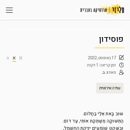
פוסידון
א
א
17 באוגוסט, 2022
א
זמן קריאה: 1 דקות
מאת
נ.ב.
שירה אירוטית
שוּב בָּאת אֵלַי בַּחֲלוֹם.
הַתְּשׁוּקָה מְשַׁתֶּקֶת אוֹתִי, עַד דּוֹם.
וּבַשָּׁקֵט שׁוֹמְעִים יְנִיקַת הַחַשְׁמַל,