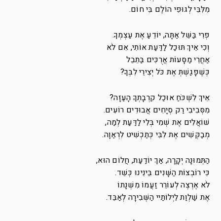
מִלִּבִּי לְגוּפִי הוֹלֶם בִּי חוֹם.
פְּרִי בַּשֵּׁל אַתָּה, יוֹדֵעַ אֶת עַצְמְךָ.
וְכִי אֵיךְ תּוּכַל לַדַּעַת אוֹתִי, אִם לֹא
אַחֲרֵי מַסָּעוֹת אֲרֻכִּים בַּתֵבֵל
כְּשֶׁפָּגַשְׁתְּ אֶת כֹּל יְצִירֵי לִבְּךָ?
אֵיךְ לִשְׁכֹּחַ אוּכַל קִרְבָתְךָ הָעַזָּה?
מִסְּבִיבִי רַק סְיָחִים אֲבוּדִים רוֹעִים.
שׁוֹאֲלִים אֶת שְׁמִי בְּלִי לַדַּעַת לְמַה,
מְבַקְּשִׁים אֶת לִבִּי כְּתַכְשִׁיט לִרְאַוָה.
הַתְּמוּנָה יְקָרָה, אַךְ יוֹדַעַת, חֲלוֹם הוּא,
כִּי רוֹבְצוֹת הַשָּׁנִים בֵּינֵינוּ כְּשֵׁד.
לֹא אֶרְצֶה לְעוֹרֵר זַעֲמוֹ מִשְׁנָתוֹ
אֶת שַׁלְוַת לֵיְלוֹתַיי הַשְּׁבִירָה לְאַבֵּד.