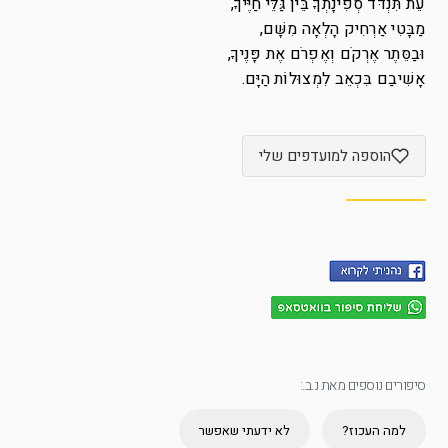
עֵת תִּנְדֹּד סְפִינָתְךָ בֵּין גַּלֵּי חַיֶּיךָ,
מַבָּטִי אַרְחִיק הָלְאָה מִשָּׁם,
וּבַסֵּתֶר אֶרְקֹם וְאֶפְרֹם אֶת פָּנֶיךָ,
אָשִׁיבַם בִּכְאֵב לִמְצוּלוֹת הַיָּם.
הוספה למועדפים שלי
סיפורים נוספים מאת נ.ב.:
למה העכוז?
לא ידעתי שאפשר