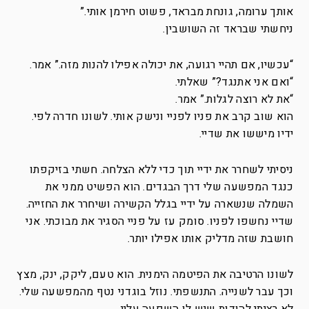
אותך ערומה, גונחת מבראד, פשוט חירמן אותי.”
ניחשתי שבראד זה השושבין.
“עכשיו, אם תהיי רגועה, את יכולה אפילו להנות מזה.” אמר.
“ואם אני אתנגד?” שאלתי.
“את לא רוצה לגלות.” אמר.
הוא שוב קרב את פניו לפניי ונישק אותי. לשונו חדרה לפי.
ידיו מיששו את שדיי.
ניסיתי לשחרר את ידיי תוך כדי ללא הצלחה. חשתי בזיקפתו
כנגד המפשעה שלי דרך הבגדים. הוא הפשיט ממני את
השמלה שנשארה על ידיי בגלל הקשירה ושיחרר את החזייה.
שדיי נחשפו לפניו. סומק עז על פניי הסגיר את מבוכתי. אני
חושבת שזה מדליק אותו אפילו יותר.
לשונו הרטיבה את הפיטמה הימנית. הוא טעם, ליקק, ינק, מצץ
וכך עבר לשנייה. התנשפתי. נוזל בוגדני נטף מהמפשעה שלי.