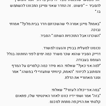
להסביר – “פשוט.. זה החדר שאני ומייגן התכוונו להשתמש
בו.”
“באמת? מייגן אמרה לי שהשכרתם חדר בבית מלון?” אמרתי
נבוכה.
“השכרנו אבל התוכניות השתנו.” הסביר.
נכנסנו למעלית בבניין והגענו למשרד.
דרייק הסביר שהוא שכר משרד כמה ימים לפני החתונה בגלל
העומס בעבודה.
“למה אני כאן?” שאלתי. הוא סידר כמה קלסרים על המדף
והסתובב לכיווני. “האמת, קיוויתי שתעזרי לי במשהו.” אמר
וסגר מאחוריי את הדלת.
“במה אני יכולה לעזור?” שאלתי.
“בזה” אמר ושתי ידיו כוונו לאזור האינטימי שלו, פתאום
קלטתי את הזיקפה מתחת למכנס.