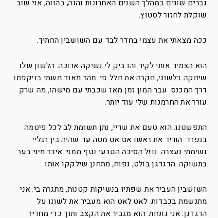
גברים שונים במהלך השנים האחרונות והנה, בהווה, אני שוב
שוקלת לחזור לסטוץ.
ככה מצאתי את עצמי בחדר לבד עם השושבין החתיך.
הוא הצמיד אותי לקיר והדביק לי נשיקה ארוכה. הלשון שלו
שיחקה בלשוני, חקרה את חלל פי. מהר מאוד חשתי בזיקפתו
דרך המכנס. עבר המון זמן מאז שכבתי עם מישהו, מה שרק
עורר את החרמנות שלי עוד יותר.
התפשטנו. הוא טעם את שדיי, נתן תשומת לב לכל פיטמה
בנפרד. הוריד את ראשו אט אט מטה עד שהיה בין רגליי.
נשימתי נעצרה. נוזל הסיכה הטבעי נטף ממני. איבר מיני בער
בתשוקה. הדגדגן בולט, נפוח, מתחנן שילקקו אותו.
השושבין העביר את שפתיו בנשיקות קטנות, מתגרה בי. אני
מתנשמת בכבדות. לאט לאט הוא מעביר את לשונו על
הדגדגן. אני גונחת. הוא מגביר את הקצב ותוך כדי מחדיר