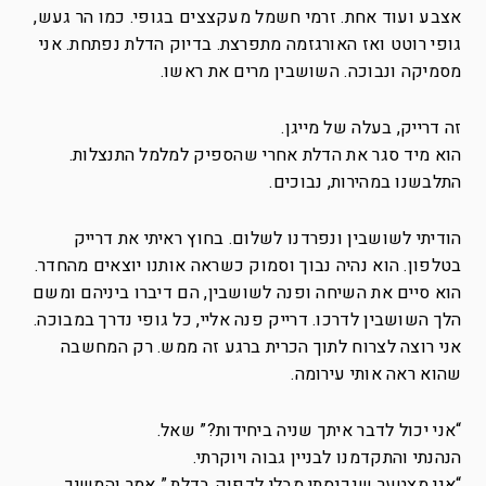
אצבע ועוד אחת. זרמי חשמל מעקצצים בגופי. כמו הר געש,
גופי רוטט ואז האורגזמה מתפרצת. בדיוק הדלת נפתחת. אני
מסמיקה ונבוכה. השושבין מרים את ראשו.
זה דרייק, בעלה של מייגן.
הוא מיד סגר את הדלת אחרי שהספיק למלמל התנצלות.
התלבשנו במהירות, נבוכים.
הודיתי לשושבין ונפרדנו לשלום. בחוץ ראיתי את דרייק
בטלפון. הוא נהיה נבוך וסמוק כשראה אותנו יוצאים מהחדר.
הוא סיים את השיחה ופנה לשושבין, הם דיברו ביניהם ומשם
הלך השושבין לדרכו. דרייק פנה אליי, כל גופי נדרך במבוכה.
אני רוצה לצרוח לתוך הכרית ברגע זה ממש. רק המחשבה
שהוא ראה אותי עירומה.
“אני יכול לדבר איתך שניה ביחידות?” שאל.
הנהנתי והתקדמנו לבניין גבוה ויוקרתי.
“אני מצטער שנכנסתי מבלי לדפוק בדלת.” אמר והמשיך