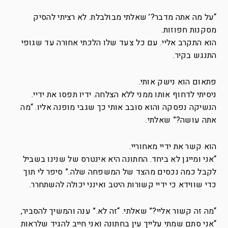
“על מה אתה מדבר?’ שאלתי מבולבלת. לא רציתי להסיק
מסקנות חפוזות.
הוא התקרב אליי. עם כל צעד שלו הלכתי אחורה עד שגופי
התנגש בקיר.
פתאום הוא נישק אותי.
ניסיתי לדחוף אותו ממני ללא הצלחה. ידיו תפסו את ידיי.
הנשיקה נפסקה והוא סובב אותי כך שגבי מופנה אליו. “מה
אתה עושה?” שאלתי.
הוא קשר את ידיי מאחוריי.
“אני ומייגן לא ביחד. החתונה היא אינטרס של שנינו בשביל
לקבל כמה נכסים מהצד של המשפחה שלה.” סיפר לי תוך
כדי שווידא כי ידיי קשורות היטב ואינני יכולה להשתחרר.
“מה זה קשור אליי?” שאלתי. “זה לא.” ענה והמשיך להסביר,
“אני סתם שמתי עלייך עין בחתונה ואני חייב להגיד שלראות