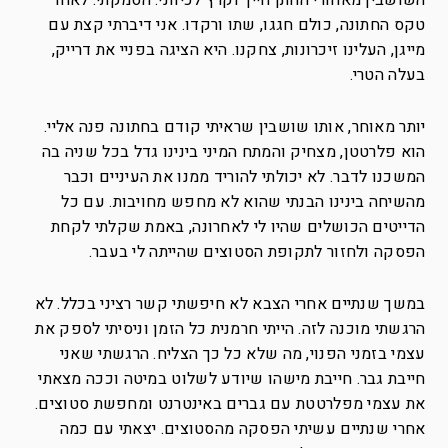
השושבין מאחורי החתן חייך וקרץ לכיווני. הסמקתי. לאחר
טקס החתונה, כולם חגגו, שתו ורקדו. אני דיברתי קצת עם
מייגן, העלינו זיכרונות, צחקנו. היא הציגה בפניי את דרייק,
בעלה הטרי.
יותר מאוחר, אותו שושבין שראיתי קודם בחתונה פנה אליי.
הוא פלרטטן, מצחיק והמתח המיני בינינו גדל בכל שניה בה
המשכנו לדבר. לא יכולתי להוריד ממנו את העיניים וכבר
מהשיחה בינינו הבנתי שהוא לא מחפש מחויבות. עם כל
הדייטים הכושלים שהיו לי לאחרונה, באמת שקלתי לקחת
הפסקה ולחזור לתקופת הסטוצים שהייתה לי בעבר.
במשך שנתיים אחרי הצבא לא חיפשתי קשר רציני בכלל. לא
הרגשתי מוכנה לזה. הייתי חרמנית כל הזמן וניסיתי לספק את
עצמי בזמני הפנוי, מה שלא כל כך הצליח. הרגשתי שאני
חייבת גבר. חייבת מישהו שיודע לשלוט במיטה וככה מצאתי
את עצמי מפלרטטת עם גברים באינטרנט ומחפשת סטוצים.
אחרי שנתיים עשיתי הפסקה מהסטוצים. יצאתי עם כמה