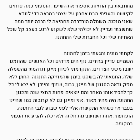
מתחבאת בין החזיות. אספתי את השיער. הוספתי כמה פרחים
לקישוט והעפתי מבט אחרון על עצמי במראה כדי לוודא
שאני מוכנה. השמלה הורדרדה מחמיאה לי הרבה יותר ממה
שחשבתי ועדיין, לא יכולתי שלא לשקוע לרגע בעצב קל שכל
האחיות שלי וכל החברות שלי התחתנו.
לקחתי מונית והגעתי בזמן לחתונה.
השמיים עדיין בהירים. נוף הים מדהים וכל האנשים שהוזמנו
ישבו משני הצדדים. התקדמתי לכיוון מייגן ונדהמתי מהשמלה
שלה. החמאתי לה בשקט בזמן שהמוזיקה התנגנה. החתן ללא
ספק נראה הסגנון של מייגן, גבוה, שזוף וחייכן. לא יצא לי כל
כך להכיר אותו מאחר והם יוצאים פחות מחצי שנה ותכנון
החתונה היה מהיר מאוד. אני ומייגן גם לא קרובות כמו שהיינו
בעבר אז כשהיא התקשרה אליי לפני שבוע לגבי החתונה,
הופתעתי. אחת השושבינות חלתה ולא יכלה להגיע אז הגעתי
במקומה.