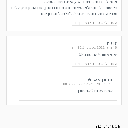
אתמול נזכרתי בסיפור הזה, איזה סיפור מעולה
חיפשתי בלי סוף ולא מצאתי סרט פורנו בסגנון, שבו החתן חזק על ש
ושבינה. כמעט תמיד זה הכלה “חלשה” והחתן יותר
התחבר למערכת כדי להשתתף בדיון
לונה
18 ביוני 2022 בשעה 10:21 am
יאמי אחותי! את טובה 😁
התחבר למערכת כדי להשתתף בדיון
חרמן אש 🔥
20 בפברואר 2024 בשעה 7:22 pm
את רוצה גם ? אני מוכן
הוספת תגובה