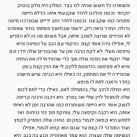
והשארנו כל חשש שהיה לנו בצד. המלון היה מלון בוטיק
יוקרתי. נכנסו והלכנו לחדר שקבעתי איתו. הדלת הייתה
פתוחה כמו שקבענו. נכנסנו לחדר רחב ידיים שבמרכזו מיטה
גדולה. החדר נראה ריק, ידעתי שבחושך מסתתר בחור שאנחנו
לא מכירים שרוצה לשכב איתה, אבל משום מה זה לא הפריע
לי, אפילו גירה אותי קצת. נזרקתי עם הגב על המיטה והיא
טיפסה מעלי. לא לקח הרבה זמן עד שהבגדים שלה ירדו וגם
שלי. ינקתי את החזה שלה תוך כדי שהורדתי לה את החזיה
והיא לא פספסה הזדמנות ללקק לי את הזין קצת בזמן
שהורידה לי את התחתון, זה כאילו היא הבינה שיש מישהו
בחדר ודאגה לתת לו מופע.
היא החלה לרכב עלי, בהתחלה לאט, כאילו כדי לתת לכוס
שלה להתרגל לזין שלי ואז במרץ. היא רכבה ורכנה קדימה
לנשק אותי. היא הייתה משוחררת כמו שהרבה זמן לא ראיתי
אותה, היא רכבה וקיפצה עלי, צוחקת תוך כני גניחות. ואז
לפתע היא קפאה לגמרי במקום. החזה שלה הפסיק לקפץ
ועוד התנדנד לו קצת עד שגם הוא קפא לגמרי, אפילו
הנשימה שלה נעצרה. הוא עמד מאחוריה ונגע בה בגב. היא