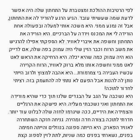
לפי הרטיבות ההולכת ומצטברת על התחתון שלה היה אפשר
לדעת שמה שעשיתי עובד. הגיע הרגע להוריד לה את התחתון,
אבל זה נמנע ממני. היא משכה אותי למעלה ובפעולה אחת
הורידה לי את המכנס וירדה על הברכיים. היא הורידה את
התחתון וחשפה את איברי לאוויר. לא הספקתי אפילו להרגיש
את משב הרוח וכבר הזין שלי היה עמוק בפה שלה, אם לדייק
הוא היה עמוק כמה שהיא יכלה. היא הרחיקה את הראש לאט
לאט ממני וחשפה אותו מלא ברוק לאוויר, הרוח הקרירה
עכשיו העבירה בי צמרמורת… היא אהבה למצוץ ולרוב הייתי
נותן לה להנות אבל הפעם לא נתתי לה להתעמק בזה. רציתי
לחדור לתוכה!
היא נשכבה על הגב על הבגדים שלנו תוך כדי שהיא מורידה
את התחתון ואני נשכבתי מעליה. היא פישקה את הרגליים
והצמידה את הידיים, ככה שיגרמו לחזה שלה לבלוט עוד יותר.
חדרתי לתוכה בצורה חדה ומהירה. גניחה חזקה השתחררה
לאוויר הפארק. היא הייתה ספוגה בנוזלים והייתה חמימה
בפנים, נשארתי בפנים כמה שניות, לתת לזין לספוג קצת