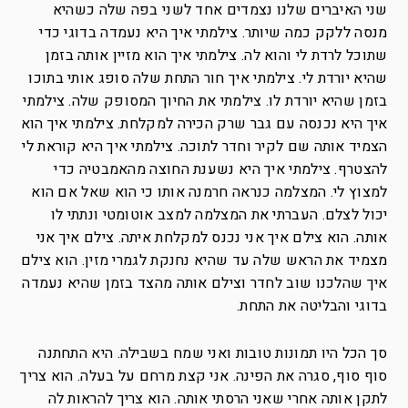
שני האיברים שלנו נצמדים אחד לשני בפה שלה כשהיא
מנסה ללקק כמה שיותר. צילמתי איך היא נעמדה בדוגי כדי
שתוכל לרדת לי והוא לה. צילמתי איך הוא מזיין אותה בזמן
שהיא יורדת לי. צילמתי איך חור התחת שלה סופג אותי בתוכו
בזמן שהיא יורדת לו. צילמתי את החיוך המסופק שלה. צילמתי
איך היא נכנסה עם גבר שרק הכירה למקלחת. צילמתי איך הוא
הצמיד אותה שם לקיר וחדר לתוכה. צילמתי איך היא קוראת לי
להצטרף. צילמתי איך היא נשענת החוצה מהאמבטיה כדי
למצוץ לי. המצלמה כנראה חרמנה אותו כי הוא שאל אם הוא
יכול לצלם. העברתי את המצלמה למצב אוטומטי ונתתי לו
אותה. הוא צילם איך אני נכנס למקלחת איתה. צילם איך אני
מצמיד את הראש שלה עד שהיא נחנקת לגמרי מזין. הוא צילם
איך שהלכנו שוב לחדר וצילם אותה מהצד בזמן שהיא נעמדה
בדוגי והבליטה את התחת.
סך הכל היו תמונות טובות ואני שמח בשבילה. היא התחתנה
סוף סוף, סגרה את הפינה. אני קצת מרחם על בעלה. הוא צריך
לתקן אותה אחרי שאני הרסתי אותה. הוא צריך להראות לה