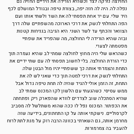
החולצה נזרקה לצד וכשהיא הורידה את הידיים החזיה גם
נפלה לה. היה לה חזה יפה, בצורת טיפה ובגודל המושלם לכף
היד שלי. עם יד אחת תפסתי לה את השד ולשתי אותו ועם
הפה התחלתי לנשק את דרכי הארוכה מהשפתיים שלה דרך
הצוואר והכתף עד לשד השני. היא הגיבה בגניחות קטנות
ובזה שהיא הורידה לי החולצה, מה שהפריד את שפתיי
מפטמתה לצערי.
כשהראש שלי היה מחוץ לחולצה שמתי לב שהיא נעמדה תוך
כדי הורדת החולצה. בלי לחשוב תפסתי לה עם שתי ידיים את
התחת והצמדתי אותה כך ששפתיי יהיו מול הבטן שלה.
התחלתי לנשק את דרכי למטה תוך כדי שאני לש לה את
התחת, זה הזמן אולי להגיד שהיה לה תחת טיפה גדול אבל
ממש עסיסי. כשהגעתי עם הלשון לקו המכנס שמתי לב
שהיא הסתכלה שוב לצדדים לוודא שהפארק ריק ופתחתה
את הכפתור. המכנס נפל לו ככה שהוא משתלשל לה מסביב
לקרסוליים. נישקתי אותה על קו התחתונים, בידיעה שזה
מחרמן אותה, גם השארתי בכוונה הרבה רוק על מנת לתת לרוח
להעביר בה צמרמורות.