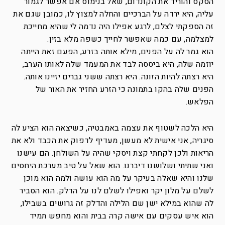
הסקס והוריד את הקונדום, שאל בנימוס אם אפשר לגמור
עליה, היא ירדה על הברכיים והחלה למצוץ לו, כמובן שגם את
זה הספקתי לצלם, לרגע אפילו היה נדמה לי שהיא מחייכת
למצלמה, עם כמה שאפשר לחייך כשפה מלא בזין.
הוא גמר לה על הפנים, מילא אותה בזרע, הפעם זאת הייתה
יוזמה שלה, היא ביססה לבד את המעמד שלה לאותו הערב,
היא רצתה להיות הזונה. היא רצתה ששני גברים יזיינו אותה.
הפנים שלה בהקו בתמונה כי הזרע החזיר את האור של
הפלאש.
היא הלכה לשטוף את עצמה באמבטיה, כשיצאה הוא הציע לה
סיגריה, אני אישית לא מעשן, מעדיף לדפוק את הכבד ולא את
הריאות ולכן לקחתי קצת ויסקי שהיה על השולחן. הם עישנו
ואני שתיתי ושלושנו דיברנו. הוא שאל על טיב מערכת היחסים
שלנו והיא שאלה בעיקר על מה הוא עושה ולמה הוא מוכן
לשלם על מלון יקר ואפילו לשלם לנו על הדלק. הוא הסביר
לה שהוא במילא ישן שם הלילה והדלק זה גרושים בשבילו,
הוא איש עסקים עם אישה קרה בבית והוא מחפש תמיד