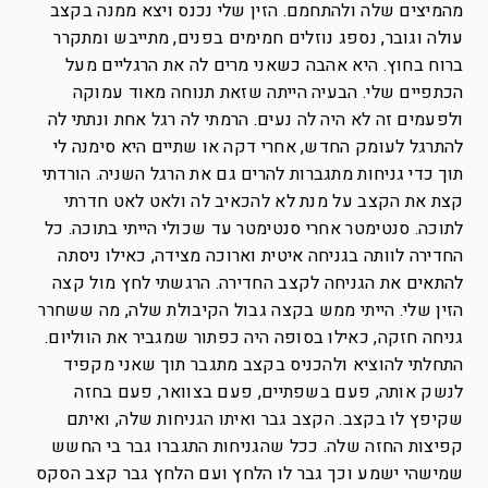
מהמיצים שלה ולהתחמם. הזין שלי נכנס ויצא ממנה בקצב
עולה וגובר, נספג נוזלים חמימים בפנים, מתייבש ומתקרר
ברוח בחוץ. היא אהבה כשאני מרים לה את הרגליים מעל
הכתפיים שלי. הבעיה הייתה שזאת תנוחה מאוד עמוקה
ולפעמים זה לא היה לה נעים. הרמתי לה רגל אחת ונתתי לה
להתרגל לעומק החדש, אחרי דקה או שתיים היא סימנה לי
תוך כדי גניחות מתגברות להרים גם את הרגל השניה. הורדתי
קצת את הקצב על מנת לא להכאיב לה ולאט לאט חדרתי
לתוכה. סנטימטר אחרי סנטימטר עד שכולי הייתי בתוכה. כל
החדירה לוותה בגניחה איטית וארוכה מצידה, כאילו ניסתה
להתאים את הגניחה לקצב החדירה. הרגשתי לחץ מול קצה
הזין שלי. הייתי ממש בקצה גבול הקיבולת שלה, מה ששחרר
גניחה חזקה, כאילו בסופה היה כפתור שמגביר את הווליום.
התחלתי להוציא ולהכניס בקצב מתגבר תוך שאני מקפיד
לנשק אותה, פעם בשפתיים, פעם בצוואר, פעם בחזה
שקיפץ לו בקצב. הקצב גבר ואיתו הגניחות שלה, ואיתם
קפיצות החזה שלה. ככל שהגניחות התגברו גבר בי החשש
שמישהי ישמע וכך גבר לו הלחץ ועם הלחץ גבר קצב הסקס