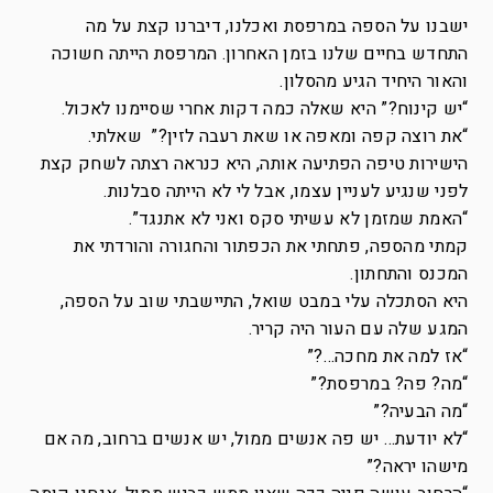
ישבנו על הספה במרפסת ואכלנו, דיברנו קצת על מה
התחדש בחיים שלנו בזמן האחרון. המרפסת הייתה חשוכה
והאור היחיד הגיע מהסלון.
“יש קינוח?” היא שאלה כמה דקות אחרי שסיימנו לאכול.
“את רוצה קפה ומאפה או שאת רעבה לזין?” שאלתי.
הישירות טיפה הפתיעה אותה, היא כנראה רצתה לשחק קצת
לפני שנגיע לעניין עצמו, אבל לי לא הייתה סבלנות.
“האמת שמזמן לא עשיתי סקס ואני לא אתנגד”.
קמתי מהספה, פתחתי את הכפתור והחגורה והורדתי את
המכנס והתחתון.
היא הסתכלה עלי במבט שואל, התיישבתי שוב על הספה,
המגע שלה עם העור היה קריר.
“אז למה את מחכה…?”
“מה? פה? במרפסת?”
“מה הבעיה?”
“לא יודעת… יש פה אנשים ממול, יש אנשים ברחוב, מה אם
מישהו יראה?”