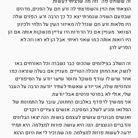
זה ששולט פה” וזה מה שרציתי לעשות.
הוצאתי את הזין והשפרצתי לה זרע חם על הפנים, מדהים
שבפעם השניה שגמרתי יצא כל כך הרבה זרע. הפנים שלה
היו מלאות זרע חם שנזל לה מאיזור העין על הלחי ולכיוון
הצוואר. מעניין אם כל הדודות היו עדיין מנשקות אותה אם הן
היו רואות אותה כמו שאני ראיתי. אבל הן לא ראו וזה לא
הפריע להן.
זה השלב בצילומים שהכוס כבר נשברה וכל האורחים באו
לנשק את החתן והכלה הטריים. מעניין אם בעלה שנראה כמו
אחד שיש לו עודף משקל וחוסר שיער יודע על הסיפורים
והחוויות שלה, אני יודע שאשתי לעתיד יודעת הרבה על העבר
שלי, אולי לא בפרטי פרטים אבל יודעת.
אני ממשיך לדפדף באלבום החתונה, עובר על התמונות של
הסלואו ומגיע לשלב המסיבה. אנשים צעירים רוקדים
ואנשים מבוגרים עושים לעצמם בושות. הנה יצאו הבלונים
והדברים הנוצצים. הנה היא עושה פוזות למצלמה. היא תמיד
ידעה לעשות פוזות למצלמה. מה שמזכיר לי את היום ההוא