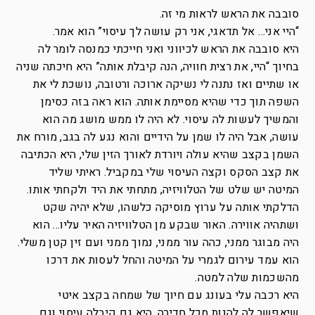
סובבה את הראש לראות מי זה.
“היי אני… אל תדאגי, אני רק עושה לך עיסוי” הוא אמר.
היא סובבה את הראש לכיווני ואני חייכתי כמנסה לומר לה
בחיוך “היי, את רצית חוויה, הנה קיבלת אותה” היא חיכתה שניה
או שתיים ואז נתנה לי נשיקה ארוכה ורטובה, נושכת לי את
השפה תוך כדי שהיא מסיימת אותה. הוא ראה בזה כסימן
והמשיך לעשות לה עיסוי. לא היה לו ממש מושג מה הוא
עושה, אבל היה לו שמן על הידיים והוא נגע לה בגב, מורח את
השמן בקצב שהיא עולה ויורדת לאורך הזין שלי, היא הכתיבה
את קצב הסקס וקצה העיסוי שלי במקביל. ראיתי שליד
המיטה יש שלט של הטלוויזיה, מתחתי את היד ולקחתי אותו.
הדלקתי אותה על ערוץ מוסיקה כלשהו, שלא יהיה שקט
ושתהיה אווירה. האור שבקע מן הטלוויזיה האיר עליו… הוא
היה מבוגר ממני, כהה עור ממני, נמוך ממני ועם זין קטן משלי.
הוא עמד עירום לגמרי על המיטה והחל לעסות את דרכו
מהשכמות שלה למטה.
היא רכבה עלי בעונג עם חיוך של שמחה בקצב איטי
שיאפשר לה להנות מכל חדירה. היא גם קיבלה עיסוי וגם