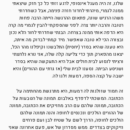
שלנו, זה היה מעגל אינסופי, לרגע זזתי כל כך חזק שיצאתי
ממנה לגמרי, מיהרתי לחדור חזרה פנימה, אבל כשחדרתי
משהו הרגיש שונה, פתאום ההרגשה הייתה הרבה פחות
רטובה והרבה יותר צרה. לפני שהספקתי להבין לגמרי מה קרה
היא הדפה אותי ממנה בצרחה. הבנתי שחדרתי לחור הלא נכון
ובצורה הכי לא טובה שאפשר. מיד קמתי לבדוק מה איתה,
היא טענה שהיא בסדר (יחסית) התלבשנו וקיפלנו מהר הכל,
יצאנו מהפארק תוך כדי צליעה קלה שלה, אני נורא נלחצתי
ורציתי לנסוע לבית חולים אבל היא התעקשה שהיא בסדר
ושניסע הביתה. נסענו לבית שלי (אז גרתי עם ההורים) והיא
ישבה על קצה הספה, דמעות זלגו לה.
זה חמוד שזולגות לה דמעות, היא מתרגשת מהחתימה על
הכתובה. המשכתי לדפדף באלבום. תמונה של הטבעות על
הכתובה, תמונה שלהם עם הרב מחזיקים את הכתובה, תמונה
של ההורים הולכים ונכנסים לחופה והנה תמונה שלהם
הולכים לחופה, הדרך לשם על שטיח לבן ועם פרחים
וזיקוקים בצדדים. ממש מסדרון של אש, פעם אחרונה שאני