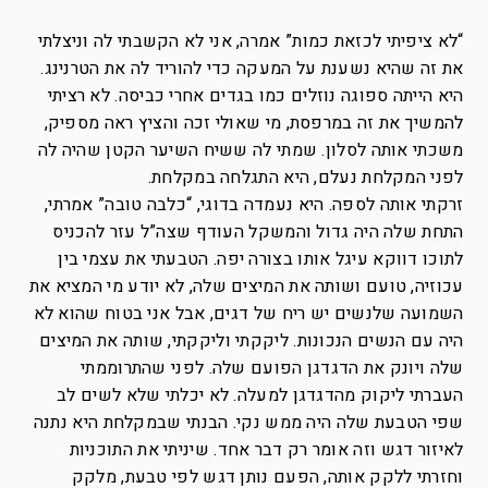
“לא ציפיתי לכזאת כמות” אמרה, אני לא הקשבתי לה וניצלתי
את זה שהיא נשענת על המעקה כדי להוריד לה את הטרנינג.
היא הייתה ספוגה נוזלים כמו בגדים אחרי כביסה. לא רציתי
להמשיך את זה במרפסת, מי שאולי זכה והציץ ראה מספיק,
משכתי אותה לסלון. שמתי לה ששיח השיער הקטן שהיה לה
לפני המקלחת נעלם, היא התגלחה במקלחת.
זרקתי אותה לספה. היא נעמדה בדוגי, “כלבה טובה” אמרתי,
התחת שלה היה גדול והמשקל העודף שצה”ל עזר להכניס
לתוכו דווקא עיגל אותו בצורה יפה. הטבעתי את עצמי בין
עכוזיה, טועם ושותה את המיצים שלה, לא יודע מי המציא את
השמועה שלנשים יש ריח של דגים, אבל אני בטוח שהוא לא
היה עם הנשים הנכונות. ליקקתי וליקקתי, שותה את המיצים
שלה ויונק את הדגדגן הפועם שלה. לפני שהתרוממתי
העברתי ליקוק מהדגדגן למעלה. לא יכלתי שלא לשים לב
שפי הטבעת שלה היה ממש נקי. הבנתי שבמקלחת היא נתנה
לאיזור דגש וזה אומר רק דבר אחד. שיניתי את התוכניות
וחזרתי ללקק אותה, הפעם נותן דגש לפי טבעת, מלקק