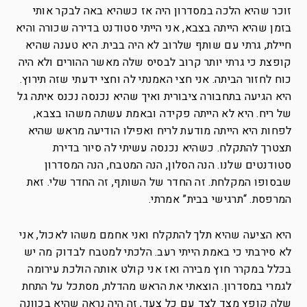
זוכר שהיא הלכה במסדרון היה אז כשהיא באה לבקר אותי
בזמן שהיא הייתה בצבא, אני הייתי סטודנט בדירה שכורה והיא
חיילת, גרתי עם שותף שלרוב לא היה בבית. היא טענה שהיא
קופצת כי גרתי יותר קרוב לבסיס שלה מאשר ההורים ולא היה
כוח לחזור הביתה. אני חצי האמנתי לה וחצי ידעתי שזה תירוץ.
היא הגיעה בתחבורה ציבורית ואיך שהיא נכנסה נכנס איתה גל
של ריח. היא לא הייתה פקידה ובאמת עשתה משהו בצבא,
לפחות היא הייתה מודעת לריח ואפילו הודיעה מראש שהיא
תצטרך להתקלח. כשהיא נכנסה עשיתי לה סיור בדירת
סטודנטים שלנו. הנה הסלון, הנה המטבח, הנה המסדרון
שבסופו המקלחת. זה החדר של השותף, זה החדר שלי. זאת
המרפסת. “תרגישי בבית” אמרתי.
היא הציעה שהיא תלך להתקלח ואני אחמם משהו לאכול, אני
לא סירבתי כי באמת הייתי רעב. הלכתי למטבח לבדוק מה יש
בכלל במקרר חוץ מבירה ואז אני קולט אותה הולכת עירומה
לגמרי במסדרון. הוצאתי את הראש מהדלת, מסתכל על התחת
שלה קופץ מצד לצד עם כל צעד, זה היה נראה שהיא בכוונה