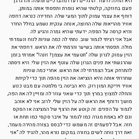
היא החלה לרעוד. הרגליים רעדו מהברכיים ומעלה והדגדגן
פעם בחוזקה, קלטתי שהיא גומרת ותפסתי אותה במותן,
דוחף את עצמי עמוק לתוך המעי שלה. החדירה כנראה דחפה
אוויר מהריאות שלה החוצה, אנחה ענקית נשמע בחלל החדר
והיא קרסה על הספה. ידעתי שהיא גמרה והגיע לה.
אבל אני רציתי לגמור שוב. נתתי לה כמה שניות לנוח ונעמדתי
מולה. תפסתי אותה בשיער והרמתי לה את הראש. דחפתי את
הזין עמוק לגרון שלה “תטעמי את עצמך! זונה!” אמרתי בזמן
שהרגשתי את פנים הגרון שלה עוטף את הזין שלי. היא ניסתה
להתרחק אבל הצמדתי לה את הראש. אחרי כמה שניות
שחררתי אותה והיא הוציאה את הזין מהפה תוך כדי לקיחת
אוויר ויריקת המון רוק. היא הביטה בי מלמטה עם מבט כנוע
והחלה למצוץ במרץ תוך כדי שאני עוזר לה ומזיין לה את הפה,
מושך ודוחף את הראש לה על הזין שלי. לרוב אני לא אוהב
לגמור על הפנים. זה קוטע את הרצף של המציצה או הסקס
וגם לא באמת מגרה כמו לגמור על איבר סקסי כמו תחת או
חזה. אבל לפעמים זה משמש כדי לבסס בצורה מהירה מעמד,
זאת דרך נוחה לשים בחורה במקום נורא מהר, להגיד לה “אני