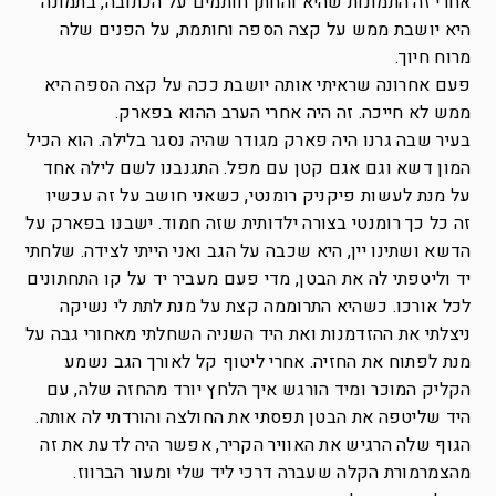
אחרי זה התמונות שהיא והחתן חותמים על הכתובה, בתמונה
היא יושבת ממש על קצה הספה וחותמת, על הפנים שלה
מרוח חיוך.
פעם אחרונה שראיתי אותה יושבת ככה על קצה הספה היא
ממש לא חייכה. זה היה אחרי הערב ההוא בפארק.
בעיר שבה גרנו היה פארק מגודר שהיה נסגר בלילה. הוא הכיל
המון דשא וגם אגם קטן עם מפל. התגנבנו לשם לילה אחד
על מנת לעשות פיקניק רומנטי, כשאני חושב על זה עכשיו
זה כל כך רומנטי בצורה ילדותית שזה חמוד. ישבנו בפארק על
הדשא ושתינו יין, היא שכבה על הגב ואני הייתי לצידה. שלחתי
יד וליטפתי לה את הבטן, מדי פעם מעביר יד על קו התחתונים
לכל אורכו. כשהיא התרוממה קצת על מנת לתת לי נשיקה
ניצלתי את ההזדמנות ואת היד השניה השחלתי מאחורי גבה על
מנת לפתוח את החזיה. אחרי ליטוף קל לאורך הגב נשמע
הקליק המוכר ומיד הורגש איך הלחץ יורד מהחזה שלה, עם
היד שליטפה את הבטן תפסתי את החולצה והורדתי לה אותה.
הגוף שלה הרגיש את האוויר הקריר, אפשר היה לדעת את זה
מהצמרמורת הקלה שעברה דרכי ליד שלי ומעור הברווז.