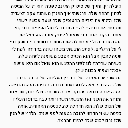
קיבלה זין, וחיוך של סיפוק התגנב לפניה. הוא זז על המיטה
לכיוון התחת שלה, הרגשתי איך המזרן משתנה עקב הצעדים
שלו. הזזתי את הידיים מהטוסיק שלה שעד עכשיו לשתי
ותפסתי את החזה שלה שהתנדנד לי מול העיניים. החזקתי
אותו במקום אחד כדי שאוכל לינוק אותו. הוא ניצל את
ההזדמנות והחל לעסות לה את התחת. הרגשתי קצת שמן נוזל
לי על הרגליים. לפתע הרגשתי משהו שונה בחדירה. לקח לי
שניה להבין אבל הוא הכניס אצבע משומנת לתחת שלה,
בשיחה שהייתה לנו לפני המפגש הוא שאל אם היא עושה
אנאלי ועניתי בכנות שכן.
הרגשתי את האצבע שלו בדופן העליונה של הכוס הרטוב
שלה. האצבע יצאה לרגע ושוב נכנסה, הכניסה הזאת הוציאה
ממנה אנחה גרונית עמוקה. אני המשכתי בשלי. יונק שד אחד
ומוחץ את השני ואז הרגשתי משהו יותר עבה בדופן העליון
של הכוס שלה. הוא חדר לתוכה, לכניסה האחורית, אותה
כניסה שאני חדרתי לתוכה בטעות לפני שנים. הלחץ של הזין
שלו גרם לכוס שלה להיות יותר צר.