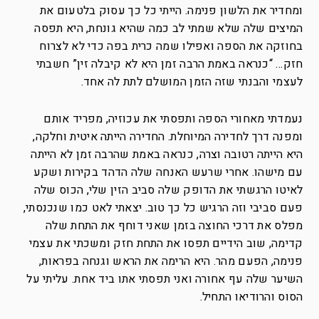
ומחדיר את הלשון פנימה. הייתי כל כך עסוק בלטעום את
המיצים שלה שלא שמתי לב כמה שהיא גונחת, היא תפסה
בחוזקה את הספה ואפילו שמה כרית בפה כדי לא לצרוח
חזק… “כנראה באמת הרבה זמן היא לא קיבלה זין” חשבתי
לעצמי והבנתי שזה הזמן המושלם לתת לה אחד.
נעמדתי מאחורי הספה ותפסתי את עכוזיה, מפריד אותם
ומפנה דרך לחדירה המיוחלת. החדירה הייתה איטית וחלקה,
היא הייתה רטובה וצרה, כנראה באמת שהרבה זמן לא הייתה
עם מישהו. אחרי שרעש האנחה שלה הדהד בקירות ושקע
לאיטו הרגשתי את הדופק שלה סביב הזין שלי, הכוס שלה
פעם סביבי וזה הרגיש כל כך טוב. יצאתי לאט כמו שנכנסתי,
מפלס את דרכי החוצה בזמן שאני דוחף את התחת שלה
קדימה, שוב הידיים תפסו את התחת חזק ומשכתי את עצמי
פנימה, הפעם מהר. היא הרימה את הראש וגנחה בפראות,
השיער שלה עף אחורה ואני תפסתי אתו ביד אחת. עליתי על
הסוס והרודיאו התחיל.