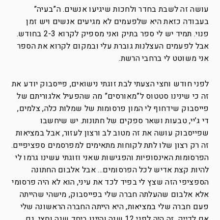
עושה זה לשבת בחדר ולחכות שיגיעו אנשים. ה”בעיה”
בעבודה כזאת היא שלפעמים לא מגיעים אנשים ויש זמן
פנוי. תמיד יש לי ספר בתיק ואני מספיק לקרוא 2-3 בחודש.
אבל לפעמים העצלנות גוברת עלי ובמקום לקרוא את הספר
אני משוטט לי ברחבי הרשת.
לפני חודש וחצי הצעתי לבת זוגתי נישואים, פייסבוק יודע את
זה כי שינינו סטטוס ל”מאורסים” מה שהפעיל אלגוריתם של
פייסבוק שידחוף לי המון פרסומות של שמלות כלה, צלמים,
די ג’יי, טבעות ושאר ספקים של חתונות. יש שיחשבו
שפייסבוק עושה את זה מטוב לב ורצון לעזור, אבל במציאות
זה רק רצון שלו לתת לקוחות מתאימים למפרסמים ספציפיים.
הפרסומות האינסופיות והפגישות שאני וזוגתי עשינו גרמו לי
להיות קצת אדיש לכל הפרסומים… אבל אלבום החתונה
הספציפי הזה שצץ לי בפיד לכד את עיני, הוא לא היה פרסומי
אלא אלבום שהעלתה חברה שלי בפייסבוק, מישהי שהייתה
פעם חברה שלי במציאות, היא הייתה החברה הראשונה שלי
אם לדייק. זה היה לפני 12 שנה והיינו ביחד שנה וחצי, גם