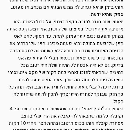
והכנסתי את ראש הזין פנימה. הרגשתי את הדופק שלה עוטף
אותי בזמן שהיא גנחה, לא ממש הבנתי אם מכאב או מעונג,
ספק שהיא ידעה.
יצאתי. שוב חודר לתוכה בקצב רצחני, על גבול האונס, היא
מרטיבה את הזין שלי במיצים שלה ושוב אני יוצא, תופס אותה
במותן והפעם נכנס יותר עמוק לתחת. עד הסוף. לאט לאט
הזין שלי פעם בתוכה והיא פעמה סביבו, הזין שלי הרחיב את
הכניסה האחורית שגם בה כנראה לא השתמשה לסקס הרבה
זמן. אחר כך פשוט יצאתי ונכנסתי מבלי לדעת איפה אני
בדיוק. גם לא היה אכפת לי. התחת שלה היה רטוב מכל
המיצים שהבאתי לתוכו ואחרי כמה דקות של סקס אינטנסיבי
הוא היה פתוח לרווחה. מה שכן היא בהחלט ידעה להיות
בדוגי, ידעה להבליט את התחת ולהוריד את הגב. היא גנחה כל
כך חזק שבוקר למחרת הייתי צריך להכין לה תה שיחזור לה
הקול.
היא צרחה “תזיין אותי” וזה מה שעשיתי. היא עמדה שם על 4
וקיבלה כל מה שהבאתי לה, קיבלה את הזין שלי בקצב
מסחרר, קיבלה אותו בכוס הרטוב ובתחת הצר. אחרי 10 דקות