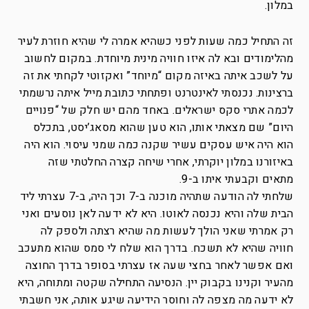
במלון.
זה התחיל כמה שעות לפני כשהיא אמרה לי שהיא חוזרת לעיר
מהלימודים ובא לה איזו חוויה מינית מיוחדת. במקום לחשוב
על לשכב איתה באיזה מקום “מיוחד” ואקזוטי לקחתי את זה
ברצינות. נכנסתי לאינטרנט ופתחתי כתובת מייל איתה נרשמתי
לכמה אתרי סקס ישראלים. באחד מהם יש חלק של “פנויים
היום” שם מצאתי אותו, הוא טען שהוא מסאג’יסט, בתכלס
הוא היה איש עסקים עשיר שקנה כמה שמני עיסוי. הוא היה
באיזורנו במלון יוקרתי, אחרי שיחה קצרה החלטתי שזה
מתאים וקבעתי איתו ב-9.
שלחתי לה הודעה שתהיה מוכנה ב-7 וכך היה, ב-7 עצרתי ליד
הבית שלה והיא נכנסה לאוטו. היא לא ידעה לאן נוסעים ואני
רק אמרתי שאני הולך לעשות מה שהיא רצתה ולספק לה
חוויה שהיא לא תשכח. בדרך הוא שלח לי סמס שהוא מתעכב
ואם אפשר לאחר בחצי שעה אז עצרתי בסופר בדרך החוצה
מהעיר וקנינו בקבוק יין. הנסיעה התחילה שקטה ומתוחה, היא
לא ידעה מה מצפה לה וחוסר הידיעה שיגע אותה, אני חשבתי