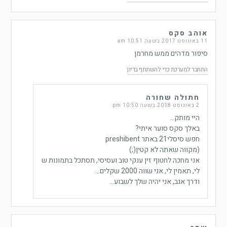
אוהב סקס
11 באוגוסט 2017 בשעה 10:51 am
סיפור מדהים ממש מחרמן
התחבר למערכת כדי להשתתף בדיון
חתולה שחורה
2 באוגוסט 2018 בשעה 10:50 pm
היי מותק…
באלך סקס סוער איתי?
חפש סיסלי21 באתר preshibent
(מקווה שאתה לא קטין(;)
אני מחכה לחטוף זין ענקי טוב ועסיסי, תסתכל בתמונות ש
לי, תאמין לי, אני שווה 2000 שקלים…
ודרך אגב, אני יהיה שלך לשבוע…