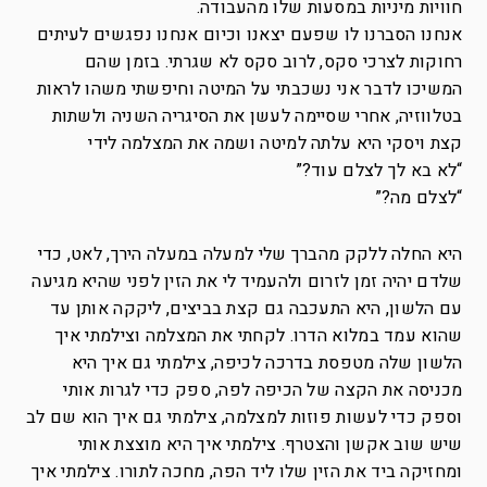
חוויות מיניות במסעות שלו מהעבודה.
אנחנו הסברנו לו שפעם יצאנו וכיום אנחנו נפגשים לעיתים
רחוקות לצרכי סקס, לרוב סקס לא שגרתי. בזמן שהם
המשיכו לדבר אני נשכבתי על המיטה וחיפשתי משהו לראות
בטלווזיה, אחרי שסיימה לעשן את הסיגריה השניה ולשתות
קצת ויסקי היא עלתה למיטה ושמה את המצלמה לידי
“לא בא לך לצלם עוד?”
“לצלם מה?”
היא החלה ללקק מהברך שלי למעלה במעלה הירך, לאט, כדי
שלדם יהיה זמן לזרום ולהעמיד לי את הזין לפני שהיא מגיעה
עם הלשון, היא התעכבה גם קצת בביצים, ליקקה אותן עד
שהוא עמד במלוא הדרו. לקחתי את המצלמה וצילמתי איך
הלשון שלה מטפסת בדרכה לכיפה, צילמתי גם איך היא
מכניסה את הקצה של הכיפה לפה, ספק כדי לגרות אותי
וספק כדי לעשות פוזות למצלמה, צילמתי גם איך הוא שם לב
שיש שוב אקשן והצטרף. צילמתי איך היא מוצצת אותי
ומחזיקה ביד את הזין שלו ליד הפה, מחכה לתורו. צילמתי איך