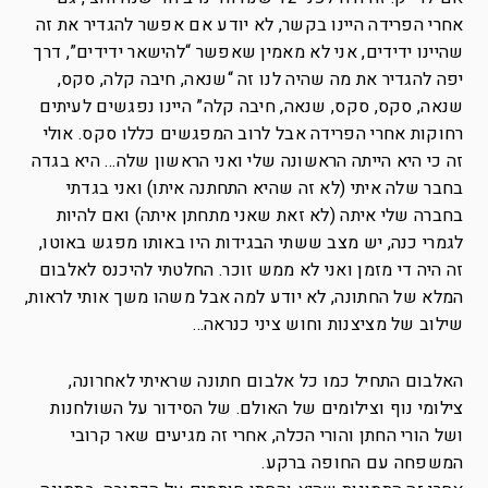
אחרי הפרידה היינו בקשר, לא יודע אם אפשר להגדיר את זה
שהיינו ידידים, אני לא מאמין שאפשר “להישאר ידידים”, דרך
יפה להגדיר את מה שהיה לנו זה “שנאה, חיבה קלה, סקס,
שנאה, סקס, סקס, שנאה, חיבה קלה” היינו נפגשים לעיתים
רחוקות אחרי הפרידה אבל לרוב המפגשים כללו סקס. אולי
זה כי היא הייתה הראשונה שלי ואני הראשון שלה… היא בגדה
בחבר שלה איתי (לא זה שהיא התחתנה איתו) ואני בגדתי
בחברה שלי איתה (לא זאת שאני מתחתן איתה) ואם להיות
לגמרי כנה, יש מצב ששתי הבגידות היו באותו מפגש באוטו,
זה היה די מזמן ואני לא ממש זוכר. החלטתי להיכנס לאלבום
המלא של החתונה, לא יודע למה אבל משהו משך אותי לראות,
שילוב של מציצנות וחוש ציני כנראה…
האלבום התחיל כמו כל אלבום חתונה שראיתי לאחרונה,
צילומי נוף וצילומים של האולם. של הסידור על השולחנות
ושל הורי החתן והורי הכלה, אחרי זה מגיעים שאר קרובי
המשפחה עם החופה ברקע.