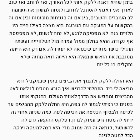
בזמן שהיא דאגה ללקק אותי לכל האורך, ואז לרוחב ואז שוב
לאורך אני דאגתי להסתכל לרחוב ולנסות למשוך את תשומת
לב העוברים והשבים, בין אם זה בגניחות מוגזמות ובין אם זה
בהקשות על המעקה עם הטבעת. היא מצצה כאילו חייה היו
תלויים בזה. לא מפסיקה לרגע, לא נחה לנשום, לא מפספסת
אף נקודה. ההיא בחלון ממול עמדה מול הטלוויזיה ועשתה
תרגילי כושר מוזרים שכנראה לא יעזרו לה. אם רק היא הייתה
מסובבת את הראש שמאלה היא הייתה רואה מחזה שלא
נתקלים בו כל יום.
היא החלה ללקק ולמצוץ את הביצים בזמן שבמקביל היא
מביאה לי ביד, התחלתי להרגיש איך הזרע מטפס לו לאט לאט
מהביצים ומחפש את הדרך לאוויר העולם. החזקתי אותו
בפנים כי רציתי לגמור לה בפה, היא החלה ללקק מהביצים עד
לכיפה ולבסוף הכניסה את הכיפה לפה. כמה שניות אחרי זה
יריתי לה מטח זרע עמוק לגרון. רפלקס ההקאה גרם לה
להשתעל, כנראה זה היה עמוק מדי. היא רצה למעקה וירקה
הכל למטה לגינה.