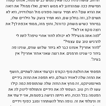
“הרחוב עושה פניה ככה שאין ממש כביש ממול, אנחנו קומה
חמישית ככה שמהרחוב לא ממש רואים, ואלו ממול? את רואה
את ההיא שם? היא תמיד עושה ספורט מול הטלוויזיה, היא לא
תשים לב, וזה בחלון שם, הוא תמיד צועק על הילדים שלו,
במיוחד כשיש משחק כדורגל, וחוץ מזה, ממתי אכפת לך? את
רוצה סקס או לא?”
“למה אתה מגעיל!? לא יכולת לחזר אחרי טיפה? לתת לי
להרגיש טוב עם עצמי?”
“לחזר אחריך? אנחנו כבר לא ביחד שלוש שנים, שנינו פה
ביחד כי שנינו חרמנים. את רוצה שאני אחזר אחריך? אין
בעיה”.
תפסתי את חולצת סוף הקורס וקרעתי אותה לשתיים, חושף
את החזה שלה לאוויר העולם, היא תפסה את החזה בידיים
מאינסטינקט, זה מחץ את החזה שלה שהתוספת כמה קילו
עשו לו רק טוב. העפתי לה את הידיים והתחלתי לינוק לה את
הפטמה בכל הכוח, היא הייתה רגישה בפטמות, אני ידעתי את
זה וניצלתי את זה. גופה החל להשתחרר ומגב כפוף וידיים