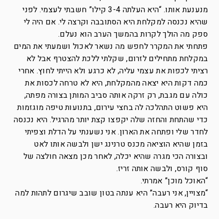
מנענעת אותו. “היא העלתה 3-4 קילו” חשבתי לעצמי. לפני
שהיא נכנסה למקלחת היא הסתובבה וקרצה לי. אם היה לי
ספק מה הולך לקרות בהמשך הערב הוא נעלם.
פתחתי את המקרר לחפש מה נשאר לאכול ושמעתי את המים
במקלחת מתחילים לזרום, שקלתי ללכת להצטרף אבל לא
רציתי לכפות את עצמי עליה, לא כרגע ולא הייתי לחוץ. אחרי
כמה דקות היא יצאה מהמקלחת, היא לא טרחה לכסות את
כולה עם מגבת, רק זרקה אותה סביב המותן בצורה מפתה,
היא פשוט התהלכה לה בחצי עירום, בתנועות טיפה מוגזמות
כדי שהתחת והחזה שלה יקפצו קצת יותר מהרגיל. היא נכנסה
לחדר שלי ופתחה את הארון. אני נשענתי על הדלת וצפיתי
בזמן שהיא הוציאה מכנס טרנינג ישן ולבשה אותו לאט
ובצורה הכי מגרה שהיא יכלה, לאחר מכן מצאה חולצה של
סוף קורס, ולבשה אותה זריז.
“האוכל מוכן” אמרתי.
“מצויין, אני רעבה” היא ענתה בטון שובב שיגרום לתהות למה
בדיוק היא רעבה.