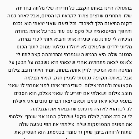
בהתחלה היינו באותו הקצב. כל חדירה שלי מלווה בחדירה
שלו. מתחרים שרצים צמוד לקראת קו הסיום, אבל לאחר כמה
דקות התיאום הלך לאיבוד. וכל פעם שאני יצאתי הוא נכנס
וההפך. הסיטואציה של סקס עם עוד גבר על אותה בחורה
הזכירה לי פורנו, מה שגירה אותי והביא אותי לכדי גמירה.
מליוני ילדים שלעולם לא ייוולדו נפלטו עמוק לתוך הכוס
הרטוב שלה. היא הרגישה שגמרתי והתרוממה קצת לתת לי
צ’אנס לצאת מתחתיה. אחרי שיצאתי היא נשכבה על הבטן על
המיטה והוא המשיך לזיין אותה בתחת, תמיד הייתי חובב צילום
אבל באותה תקופה נכנסתי לעניין חזק, קניתי מצלמה
מקצועית ולמדתי צילום. כשדיברתי איתו לפני אמרתי לו שאני
חובב צילום ושאלתי אם יפריע לו שאני אצלם, הוא הסכים
בתנאי שלא יראו פנים ושאם יצאו דברים טובים אני אשלח
לו. לכן הוא לא היה מופתע שהוצאתי את המצלמה.
לי זה היה אתגר, לצלם סקס! שלחלק ממנו אני שותף. צילמתי
את הפנים המסופקות שלה. צילמתי את הפי טבעת שלה
פתוח לרווחה בזמן שזין זר עומד בכניסתו. הוא הפסיק את