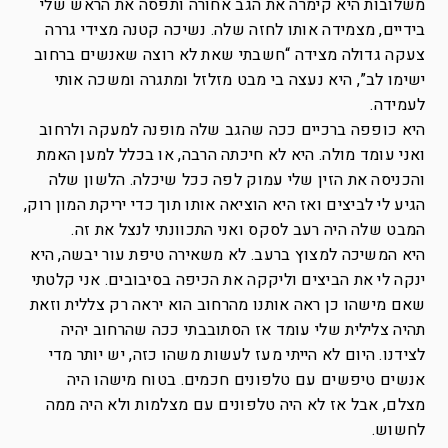
משלובות היא קימרה את הגב אחורה ותפסה את הראש שלי
בידיים, מצמידה אותו לחזה שלה. נשיכה קטנה מצידי גררה
צעקה גדולה מצידה “חשבתי שאת לא רוצה שאנשים ברחוב
ישימו לב”, היא נעצה בי מבט מזלזל ומתגרה ומשכה אותי
לעמידה.
היא כופפה ברכיים ככה שהגב שלה מופנה למעקה ולרחוב
ואני עומד מולה. היא לא חיכתה הרבה, או בכלל למען האמת
והכניסה את הזין שלי עמוק לפה ככל שיכלה. הלשון שלה
הגיע לי לביצים ואז היא הוציאה אותו תוך כדי יריקת המון רוק,
המבט שלה היה רעב לסקס ואני התכוונתי לנצל את זה.
היא המשיכה למצוץ ברעב. לא משאירה טיפת עור יבשה, היא
ינקה לי את הביצים וליקקה את הכיפה בסיבובים. אני קלטתי
שאם מישהו כן ראה אותנו מהרחוב הוא יראה רק צללית וזאת
תהיה צלילית שלי עומד אז הסתובבתי ככה שהרחוב יהיה
לצידנו. היום לא הייתי מעז לעשות משהו כזה, יש יותר מדי
אנשים טיפשים עם טלפונים חכמים. בטוח מישהו היה
מצלם, אבל אז לא היה טלפונים עם מצלמות ולא היה ממה
לחשוש.