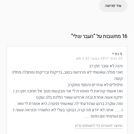
עוד פגישה
16 מחשבות על “
העבר שלי
”
דודי
25 במאי 2017 בשעה 2:32 pm
והנה לא עובר זמן רב
ואני מגלה שאשתי לא מרגישה בטוב, בדיקות ובדיקות ומתגלה מחלה
קשה
טיפולים לא עוזרים והסוף מתקרב
ואז אשתי קוראת לי ואומרת לי אני מבקשת ממך אל תחכה זמן רב ו
תיקח אשה אחרת ובזה ארגיש שאני הולכת בלב שקט
ומה שקרה ברגע שהודעתי לה שאשתי נפטרה היא אומרת לי וואו
ו…….. אתה לא יודע מה קרה, הבוקר בעלי לא התעורר וכנראה עשה ד
ום נשימתי וגם נפטר……
התחבר למערכת כדי להשתתף בדיון