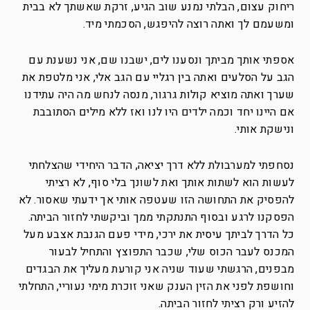
ריחוק עצום, הבלתי נמנע שוב הגיע, זרקת שאשתך לא בבית
ומשעמם לך ואתה רוצה להיפגש, הסכמתי מיד.
אספתי אותך מביתך ונסענו לים, ישבנו שם, אני נשענת עם
הגב על הסלעים ואתה בין רגליי עם הגב אלי, אני מלטפת את
שערך ואתה מוציא קולות גרגור, מנסה לנחש מה היה עתידנו
אם היינו יחד וכמה ילדים היו לנו ואז ללא מילים הסתובבת
ונישקת אותי.
נסחפתי למערבולת ללא דרך יציאה, הדבר היחידי שהצלחתי
לעשות הוא לשתות אותך ואת לשונך בלי סוף, לא רציתי
להפסיק את התחושה הזו שעטפה אותי אך ידעתי שאסור. לא
הפסקנו לרגע ובסוף התנתקתי ממך וביקשתי לחזור הביתה.
כל הדרך לביתך עיסית את ירכי, מידי פעם הגנבת אצבע מעל
המכנס לעבר הכוס שלי, שכבר התפוצץ והתחיל לבעור
מבפנים, הרגשתי שעוד שניה אני קורעת מעליך את הבגדים
וחושפת לפני את הזין הענק שאני זוכרת מימי נעוריי, התחלתי
להזיע ורק רציתי לחזור הביתה.