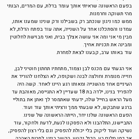
בפעם הראשונה שראיתי אותך עומד בדלת, עם המדים, הבנתי
מהי תשוקה וחרמנות.
ממש כמו ניגון שנכתב רק בשבילנו ורק שנינו שמענו אותו,
עמדנו והסתכלנו אחד על השנייה, אתה עוד בפתח הדלת, לא
מבין מי אני ומה אני עושה אצלך בבית, ואני מבוישת לחלוטין
ומבינה את תכניות אחיך.
עוד באותו ערב, קבענו לצאת למחרת.
אני הגעתי עם מכנס לבן וצמוד, מתחתיו תחתון חוטיני לבן,
חזייה מנומרת וחולצה לבנה ושקופה, לא הצלחנו להוריד את
העיניים אחד מהשנייה ומאותו רגע היינו לאחד. קשה היה
להפריד בנינו, ילדה בת 18 שעדיין לא התגייסה, מאוהבת עד
מעל הראש בחייל שלה, ידעתי שאתמסר לך ואתן את בתוליי
ברגע שתבקש, לא שבעתי ממך ורציתי אותך עוד ועוד.
הפעם הראשונה שלנו יחד, הייתה הראשונה של שנינו.
התביישנו, התלהבנו ולא הפסקנו לגעת, לדעת ולחקור, עוד
נשיקה ועוד ליקוק בלי יכולת להפסיק וגם בלי רצון להפסיק,
אך כמו חלום רע, הכול נקטע. הקשר בנינו, למרות האהבה