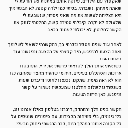
שאקפוץ עם הילדים, פינקת אותם במתנות ואז הודעת לי
שאתה מתחתן. נשברתי. בכיתי כמו ילדה קטנה, לא הבנתי איך
היא הצליחה לעשות את מה שאני ניסיתי, שנשבעת לי
שלעולם לא יקרה. קיבלתי סטירה קשה, החלטתי לנתק את
הקשר לחלוטין, לא יכולתי לעמוד בכאב.
לאחר עוד שנים מספר נזכרתי בך, התקשרתי לשאול לשלומך
ואתה הצעת להיפגש, מיד קפצתי על ההצעה ונפגשנו עוד
באותו הערב.
כשראיתי אותך הולך לקראתי פרשתי את ידיי, התחבקנו
ארוכות והסתכלנו בעיניים, היה מי שהעיר מהצד שאהבה כזו
הוא לא ראה מימיו. שתקנו, נכנסנו לאוטו ודיברנו שעות,
כשנפרדנו לשלום החלטנו שמעכשיו נשמור על קשר
וניפגש, כאן הייתה הטעות.
הקשר בנינו הלך והתהדק, דיברנו בטלפון כאילו אנחנו זוג,
בלי גינונים, בלי פתיחות מכבידות, עם סיפורים שוטפים על
כל הקורה אותנו במהלך היום, כבר הרגשתי ריחוק מבעלי,