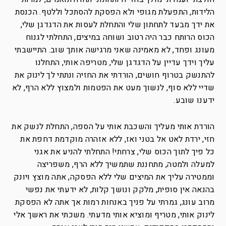
הלידות, התפעלת מגופי ולא הפסקת להסתכל וללטף. הכנסת
את ידך מבעד לתחתון שלי והתחלת לעסות את הדגדגן שלי,
הכוס הרותח כבר היה רטוב ושוחה במיצים, התחלתי לגנוח
מעונג ופחד, לא מאמינה שאני מרגישה אותך שוב. התיישבתי
עליך וידך עדיין על הדגדגן שלי, מטריפה אותי, התחלנו
להתנשק בטרוף חושים, הורדתי את החזיה ונתתי לך לינוק את
שדיי ללא סוף, לנשוך מעט את הפטמות ולמצוץ ללא הרף, לא
ידענו שובע.
הורדת אותי מעליך והשכבת אותי על הספה, התחלת לנשק את
חזי, ירדת לאט אל בטני ואז, ללא אזהרה מוקדמת דחפת את
כל פיך לתוך הכוס שלי, צרחתי! התחלתי להניע את אגני
למעלה ולמטה, מתחננת שתמשיך ללא הרף, משפריצה
וממטירה עליך את המיצים שלי ללא הפסקה, אתה מוצץ ויונק
בהנאה אין סופית, מלקק ונושך קלות, לא ידעתי את נפשי
מרוב עונג, גמרתי על פניך באנחות רמות אך אתה לא הפסקת
לינוק אותי, מטריף ומוציא אותי מדעתי. משכתי את ראשך אלי