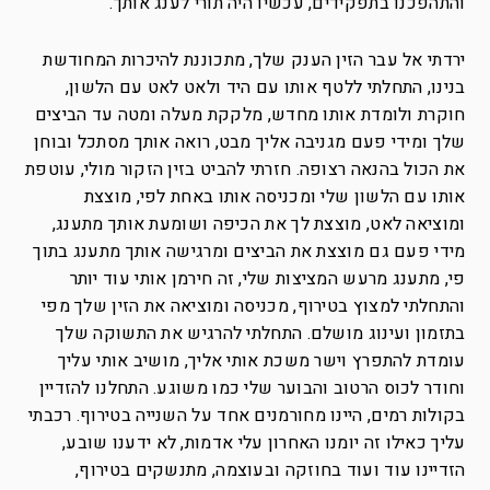
והתהפכנו בתפקידים, עכשיו היה תורי לענג אותך.
ירדתי אל עבר הזין הענק שלך, מתכוננת להיכרות המחודשת
בנינו, התחלתי ללטף אותו עם היד ולאט לאט עם הלשון,
חוקרת ולומדת אותו מחדש, מלקקת מעלה ומטה עד הביצים
שלך ומידי פעם מגניבה אליך מבט, רואה אותך מסתכל ובוחן
את הכול בהנאה רצופה. חזרתי להביט בזין הזקור מולי, עוטפת
אותו עם הלשון שלי ומכניסה אותו באחת לפי, מוצצת
ומוציאה לאט, מוצצת לך את הכיפה ושומעת אותך מתענג,
מידי פעם גם מוצצת את הביצים ומרגישה אותך מתענג בתוך
פי, מתענג מרעש המציצות שלי, זה חירמן אותי עוד יותר
והתחלתי למצוץ בטירוף, מכניסה ומוציאה את הזין שלך מפי
בתזמון ועינוג מושלם. התחלתי להרגיש את התשוקה שלך
עומדת להתפרץ וישר משכת אותי אליך, מושיב אותי עליך
וחודר לכוס הרטוב והבוער שלי כמו משוגע. התחלנו להזדיין
בקולות רמים, היינו מחורמנים אחד על השנייה בטירוף. רכבתי
עליך כאילו זה יומנו האחרון עלי אדמות, לא ידענו שובע,
הזדיינו עוד ועוד בחוזקה ובעוצמה, מתנשקים בטירוף,