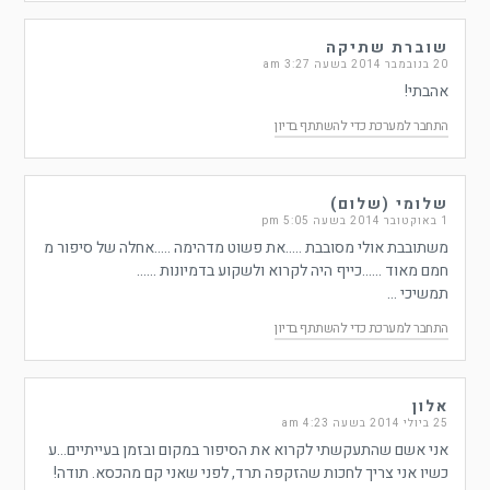
שוברת שתיקה
20 בנובמבר 2014 בשעה 3:27 am
אהבתי!
התחבר למערכת כדי להשתתף בדיון
שלומי (שלום)
1 באוקטובר 2014 בשעה 5:05 pm
משתובבת אולי מסובבת …..את פשוט מדהימה …..אחלה של סיפור מ
חמם מאוד ……כייף היה לקרוא ולשקוע בדמיונות ……
תמשיכי …
התחבר למערכת כדי להשתתף בדיון
אלון
25 ביולי 2014 בשעה 4:23 am
אני אשם שהתעקשתי לקרוא את הסיפור במקום ובזמן בעייתיים…ע
כשיו אני צריך לחכות שהזקפה תרד, לפני שאני קם מהכסא. תודה!