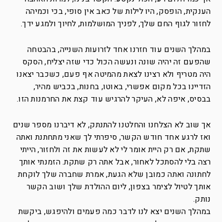
הענקית, הופסק, היו לילות של כאב אין סופי, בכי וכמיהה
לחזור לגוף החם שלך, לפניך המושלמות, לחיוך ולמגע ידך.
במהלך השנים עוד חזרנו אחד לזרועות השנייה, בהבטחה
שהפעם זה יהיה שונה ונעשה הכול כדי שזה יצליח, הסקס
היה מטריף ולא רצינו לצאת מהמיטה אף פעם, כשכבר יצאנו
הזדיינו בכל מקום אפשרי, באוטו, בחנות, בכביש מהיר,
בבסיס, איפה לא, העיקר להרגיש עוד קצת את החרמנות הזו.
אך שוב לא הצלחנו והחלטנו להתנתק, לא דיברנו מספר שנים
ואז לרגע אחד חודש הקשר, סיפרתי לך שאני מתחתנת ואתה
שתקת, אם רק היית אומר לי לא לעשות את זה ולחזור, הייתי
רצה בלי להסתכל לאחור, אבל אתה רק שתקת. הזמנתי אותך
לחתונה ואתה כמובן שלא הגעת, אמרת שחברה שלך לוקחת
אותך לטיול לצימר בצפון, ליום ההולדת שלך ושוב הקשר
נותק.
במהלך השנים יצא לנו לדבר כמה פעמים ולהיפגש, ביקשת