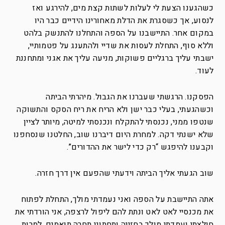
כשהגענו הצעת לי לעלות לשתות קצת מים, להירגע ואז
לנסוע, אך כשסגרת את הדלת מאחורינו הידיים כבר היו
במקום אחר. התיישבנו על הספה והתחלנו להתנשק בלהט
וללא סוף, התחלת לעסות את שדיי ולהתענג על פטמותיי,
ישבתי עליך ברגליים פשוקות, מניעה עליך את אגני ומתחננת
לעוד.
הפסקנו. הרגשתי שעברנו את הגבול. מיהרתי הביתה
וכשהגעתי, בעלי כבר ישן ולא הריח את ריח הסקס והתשוקה
שנטפו ממני, נכנסתי להתקלח ונכנסתי למיטה, מיותר לציין
שלא ישנתי דקה. למחרת היום דיברנו שוב, החלטנו שנסחפנו
וקבענו להיפגש “רק כדי לישר את ההדורים”.
שוב הגעתי אליך הביתה וידעתי שהפעם אין דרך חזרה.
אתה התיישבת על הספה ואני נעמדתי מולך, התחלת לפתוח
את מכנסיי לאט לאט ונתת להם ליפול לרצפה, אני הורדתי את
חולצתי ועמדתי מולך בחזייה ותחתוני תחרה תואמים, למרות