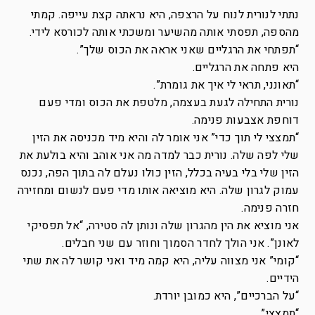
נתתי לנורית לנוח על הרצפה, היא נראתה קצת עייפה. קמתי
מהספה, תפסתי אותה מהשיער ומשכתי אותה לכורסא לידי.
“תפתחי את הרגליים שאני אראה את הכוס שלך”.
היא פתחה את הרגליים.
“תאונני, תראי לי איך את גומרת”.
נורית התחילה לגעת בעצמה, מלטפת את הכוס ומדי פעם
דוחפת אצבעות פנימה.
“תמצצי לי תוך כדי” אני אומר לה והיא מיד מכניסה את הזין
שלי לפה שלה. נורית כבר למדה מה אני אוהב והיא בולעת את
הזין שלי בלי בעיה בכלל, הזין כולו נעלם לה בתוך הפה, נכנס
עמוק לגרון שלה. היא מוציאה אותו מדי פעם לנשום ומחזירה
חזרה פנימה.
אני מוציא את הין מהגרון שלה ונותן לה סטירה, “אל תפסיקי
לאונן”. אני הולך לחדר הסמוך וחוזר עם שני חבלים.
“קומי” אני מצווה עליה, היא קמה מיד ואני קושר לה את שתי
הידיים.
“על הברכיים”, היא כמובן יורדת.
“תמצצי”.