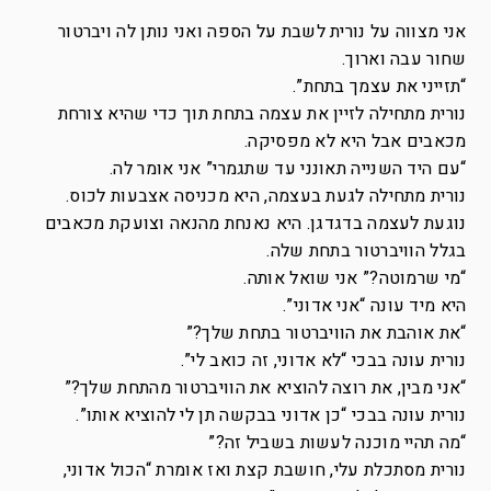
אני מצווה על נורית לשבת על הספה ואני נותן לה ויברטור
שחור עבה וארוך.
“תזייני את עצמך בתחת”.
נורית מתחילה לזיין את עצמה בתחת תוך כדי שהיא צורחת
מכאבים אבל היא לא מפסיקה.
“עם היד השנייה תאונני עד שתגמרי” אני אומר לה.
נורית מתחילה לגעת בעצמה, היא מכניסה אצבעות לכוס.
נוגעת לעצמה בדגדגן. היא נאנחת מהנאה וצועקת מכאבים
בגלל הוויברטור בתחת שלה.
“מי שרמוטה?” אני שואל אותה.
היא מיד עונה “אני אדוני”.
“את אוהבת את הוויברטור בתחת שלך?”
נורית עונה בבכי “לא אדוני, זה כואב לי”.
“אני מבין, את רוצה להוציא את הוויברטור מהתחת שלך?”
נורית עונה בבכי “כן אדוני בבקשה תן לי להוציא אותו”.
“מה תהיי מוכנה לעשות בשביל זה?”
נורית מסתכלת עלי, חושבת קצת ואז אומרת “הכול אדוני,