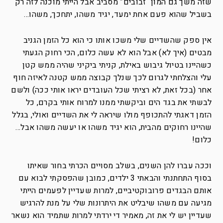
שזה משך גם המון “זבובים” מסביב אבל הייתי מוכנה לזה רק
בשביל שהוא פעם אחת ימעד, יגיד משהו, יתחכך, משהו…
אין ספק שהשדיים שלי משכו אותו כי הוא כל הזמן הגניב
מבטים (איך לא) אבל הוא לא עשה כלום, הכי רחוק הגעתי
כשהיינו בטיול גיבוש באילת, קניתי ביקיני שהיה ממש קטן
עלי והצלחתי לגרום לכך שנלך קבוצה ממש קטנה לאיזה חוף
אחר (בכל זאת, לא רציתי שכל העובדים יראו אותי ככה) ולשם
לבשתי את בגד הים וביקשתי ממנו למרוח אותי בקרם, כל
הזמן דאגתי להתכופף מולו שיראה לי את השדיים ואולי, בגלל
שהיינו רחוקים מהבית, הוא יגיד משהו או יעשה משהו אבל…
כלום!
וככה עברו להן השנים, בשלב מסויים הכרתי בחור שאיתו
בסוף התחתנתי והבאתי 3 ילדים, כמובן שהפסקתי לבוא עם
אותם הבגדים פרובוקטיביים, למרות שעדיין לפעמים הייתי
מגיעה עם משהו שיבליט את היתרונות שלי על מנת להרגיש
שעדיין יש לי את זה, מאמיר די ירדתי למרות שתמיד הוא נשאר