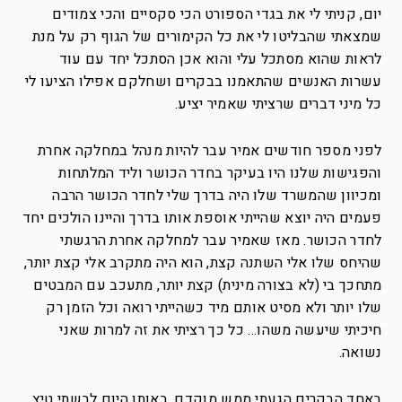
יום, קניתי לי את בגדי הספורט הכי סקסיים והכי צמודים
שמצאתי שהבליטו לי את כל הקימורים של הגוף רק על מנת
לראות שהוא מסתכל עלי והוא אכן הסתכל יחד עם עוד
עשרות האנשים שהתאמנו בבקרים ושחלקם אפילו הציעו לי
כל מיני דברים שרציתי שאמיר יציע.
לפני מספר חודשים אמיר עבר להיות מנהל במחלקה אחרת
והפגישות שלנו היו בעיקר בחדר הכושר וליד המלתחות
ומכיוון שהמשרד שלו היה בדרך שלי לחדר הכושר הרבה
פעמים היה יוצא שהייתי אוספת אותו בדרך והיינו הולכים יחד
לחדר הכושר. מאז שאמיר עבר למחלקה אחרת הרגשתי
שהיחס שלו אלי השתנה קצת, הוא היה מתקרב אלי קצת יותר,
מתחכך בי (לא בצורה מינית) קצת יותר, מתעכב עם המבטים
שלו יותר ולא מסיט אותם מיד כשהייתי רואה וכל הזמן רק
חיכיתי שיעשה משהו… כל כך רציתי את זה למרות שאני
נשואה.
באחד הבקרים הגעתי ממש מוקדם, באותו היום לבשתי טיץ