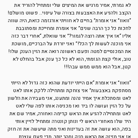
לא גמרתי, אמיר מרגיש את המיצים שלי ומתחיל להוריד את
הקצב ולהניע את האצבעות בצורה של עיסוי… פשוט מושלם!
“וואוו” אני אומרת” בחיים לא חוויתי אורגזמה כזאת, היה שווה
לחכות כל כך הרבה שנים” אני אומרת ומחייכת ומסתובבת
אליו “אז איך אתה רוצה לגמור?” אני שואלת, “אחרי דבר כזה
אני מוכנה לעשות לך הכל!” ואני יורדת על הברכיים, מושכת
את המכנסיים למטה ופעם ראשונה רואה את הזין הענק שלו!
טוב, אולי קצת הגזמתי, הוא לא כל כך ענק אבל בהחלט לא
קטן, אבל הוא ממש ממש עבה!!!
“וואוו” אני אומרת “אם הייתי יודעת שהוא כזה גדול לא הייתי
מסתפקת באצבעות” אני צוחקת ומתחילה ללקק אותו לאט
לאט ומסתכלת איך אמיר נהנה ומתענג, אני מעבירה את הלשון
על כל הזין ועושה לו ביד ואז מכניסה אותו לפה שלי לאט
לאט ומתחילה להניע את הראש קדימה ואחורה, אמיר שם את
היד שלו מאחורי הראש לי ונותן קונטרה ומתחיל לזיין אותי
בפה, הוא עושה את זה בעדינות ואני מתה שיעשה את זה חזק
אז אני מזיזה את הראש חזק ומהר יותר, מדי פעם עוצרת