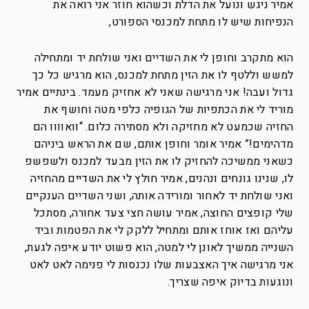
אמיר ניגש ונועל את הדלת וכשהוא חוזר אני רואה את
הנפיחות שיש לו מתחת למכנסי הספורט,
הוא מתקרב וחופן לי את השדיים ואני שולחת יד ומתחילה
למשש וללטף לו את הזין מתחת למכנס, הוא מרגיש כל כך
גדול ועבה! אני מרגישה שאני לא אחזיק מעמד. בינתיים אמיר
מוריד לי את הכתפיות של הגופיה כלפי מטה וחושף את
החזיה שכמעט לא מחזיקה ולא מסתירה כלום. “וואוווו הם
מדהימים!” אמיר אומר וחופן אותם, שם את הראש ביניהם
כשאני ממשיכה להחזיק לו את הזין מבעד למכנס ולשפשפ
לו, שנינו גונחים ונהנים, אמיר חולץ לי את השדיים מהחזיה
ואני שולחת יד לאחור ומורידה אותה, ושני השדיים הענקיים
שלי קופצים החוצה, אמיר עושה חצי צעד אחורה, מסתכל
עליהם ואז אוחז אותם ומתחיל ללקק לי את הפטמות וביד
השנייה ממשיך לאונן לי למטה, הוא פשוט יודע איפה לגעת,
אני מרגישה איך האצבעות שלו נכנסות לי פנימה לאט לאט
ונוגעות בדיוק איפה שצריך.