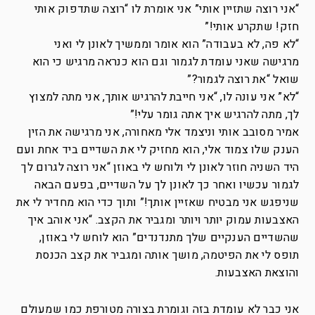
“אני רוצה שתזיין אותי” אני אומרת לו “רוצה שתדפוק אותי
חזק! שתקרע אותי!”
“לא פה, לא בעבודה” הוא אומר וממשיך לאונן לי ואני
מרגישה שאני עומדת לגמור וגם הוא כנראה מרגיש כי הוא
שואל “את רוצה לגמור?”
“לא” אני עונה לו, “אני חייבת להרגיש אותך, אני מתה למצוץ
לך, מתה להרגיש איך אתה גומר עלי!”
אמיר מסובב אותי וניצמד אלי מאחורה, אני מרגישה את הזין
הענק שלו צמוד אלי, הוא מחזיק לי את השדיים ביד אחת ועם
היד השניה חוזר לאונן לי ולוחש לי באוזן “אני רוצה לגרום לך
לגמור עכשיו ואחר כך לאונן לך על השדיים, בפעם הבאה
שניפגש אני מבטיח שאזיין אותך!” ותוך כדי הוא מחדיר לי את
האצבעות עמוק יותר ויותר ומגביר את הקצב. “אני אוהב איך
שהשדיים הענקיים שלך מתנדנדים” הוא לוחש לי באוזן,
תופס לי את הפיטמה, מושך אותה ומגביר את קצב הכנסת
והוצאת האצבעות.
אני כבר לא עומדת בזה וגומרת בצורה מטורפת כמו שמעולם