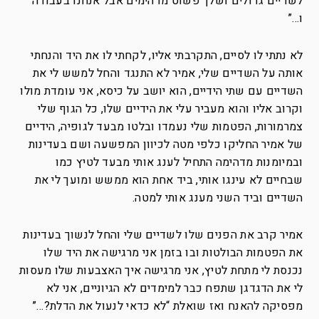
לשדיים גדולים ושלך פשוט מדהימים אבל אנחנו בעבודה
ו…”
לא נתתי לו לסיים, התקרבתי אליו, לקחתי לו את היד והנחתי
אותה על השדיים שלי, אמיר לא התנגד והחל למשש לי את
השדיים עם שתי הידיים, הוא יושב על כיסא, אני עומדת מולו
וקרוב אליו והוא מעביר עלי את הידיים שלו, כל הגוף שלי
צמרמורות, הפטמות שלי נעמדו ובלטו מבעד לגופיה, הידיים
של אמיר החליקו כלפי מטה לכיוון המפשעה ושם בעדינות
ובמיומנות מדהימה התחיל לענג אותי מבעד לטיץ כמו
שבחיים לא עינגו אותי, ביד אחת הוא ממשש ומועך לי את
השדיים וביד השני מענג אותי למטה.
אמיר קרב את הפנים שלו לשדיים שלי והחל לנשוך בעדינות
את הפטמות הבולטות ובו בזמן אני מרגישה את היד שלו
נכנסת לי מתחת לטיץ, אני מרגישה איך האצבעות שלו מעסות
לי את הדגדגן שתפח כבר למימדים לא הגיוניים, אני לא
מפסיקה להאנח ואז שואלת “לא כדאי לנעול את הדלת?…”