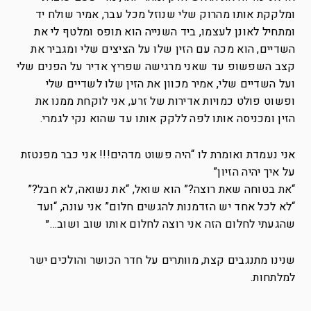
ומלקקת אותו מהרוק שלי שנוזל מכל עבר, אמיר שולח יד
ומתחיל לאונן לעצמו, ביד השנייה הוא תופס ומלטף לי את
השדיים, הוא מכה עם הזין שלו על הציצים שלי ומגביר את
קצב השפשופ עד שאני מרגישה שפריץ אדיר על הפנים שלי
ועל השדיים שלי, אמיר מכוון את הזין שלו לשדיים שלי
ופשוט פולט כמויות אדירות של זרע, אני לוקחת ממנו את
הזין ומכניסה אותו לפה ללקק אותו עד שהוא נקי לגמרי.
אני נעמדת ואומרת לו “היה פשוט מדהים!!! אני כבר מפנטזת
על איך יהיה הזיון”
“את בטוחה שאת רוצה?” הוא שואל, “את נשואה, לא חבל?”
“לא לכל אחד יש הזדמנות להגשים חלום” אני עונה, “ועד
שהגעתי לחלום הזה אני רוצה לחלום אותו שוב ושוב…״
שנינו מתנגבים קצת, מוותרים על חדר הכושר והולכים ישר
למלתחות.