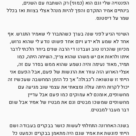
הפנטזיה שלי וגם הוא (כמוני) רק השתבח עם השנים,
בינתיים אמיר התקדם והפך להיות מנהל אצלי בצוות ואז בכלל
שמר על דיסטנס.
השינוי הגיע לפני שנה בערך כשהתברר לי שאמיר התגרש. אף
אחד לא שמע ולא ידע ויום אחד פשוט נודע לי שהוא גרוש,
מכיוון שהכרנו טוב ועבדנו די הרבה שנים ביחד הלכתי לדבר
איתו ולראות אם יש משהו שהוא צריך, השיחה היתה, כמו
תמיד, מאוד נעימה והיה נשמע שהוא ממש בסדר עם זה,
אצלי הארוע הזה עורר את הרגשות של פעם, אבל הפעם אני
הייתי זו שנשואה ו”כבולה” אך כל הזמן המחשבה שעכשיו זה
יכול לקרות היתה עולה ומצאתי את עצמי שוב מגיעה עם
מחשופים, אומנם לא עמוקים כמו פעם אבל עדיין
מחשופים שמשכו מבטים וגם את מבטיו של אמיר אבל שום
דבר מעבר למבטים.
בשנה האחרונה התחלתי לעשות כושר בבקרים בעבודה ושם
הייתי פוגשת את אמיר שגם היה מתאמן בבקרים וכמעט כל