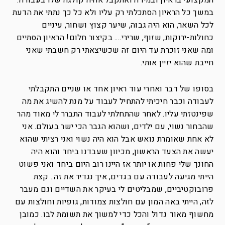
המקצועי בראיון ובמידה ואתקבל אהיה קולגה שלו בעבודה.
במשך כל הראיון הסתכלתי רק עליו ולא כל כך נתתי את הדעת
לכל השאר, הוא היה גבוה, שיער קצוץ ושחור, עיניים
כחולות-ירוקות, שזוף, שרירי…. בקיצור חלום! הראיון הסתיים
ומה שאני זוכרת עד היום זה שכשיצאתי רק חשבתי שאני
חייבת שהוא יזיין אותי.
בסופו של דבר ואחרי עוד ראיון אחד או שניים התקבלתי
לעבודה וכבר חיכיתי להתחיל לעבוד על מנת להשיג את מה
שפינטזתי עליו. לאחר שהתחלתי לעבוד התברר לי מאוד מהר
שהבחור נשוי, עם ילדים, ושהוא הגבר הכי ישר בעולם. אני
לא אחת שאומרת נואש אבל הוא היה נשוי ואני רציתי שהוא
יעשה את הצעד הראשון, מכיוון שעבדנו ביחד והוא היה
החונך שלי פחות או יותר אז היינו רוב היום ביחד ואני פשוט
הייתי מגיעה לעבודה עם בגדים, איך נגדיר את זה.. קצת
פרובוקטיביים, שמבליטים לי בעיקר את השדיים וגם מעבר
לזה, הייתי באה המון עם חולצות צמודות, גופיות וחולצות עם
מחשוף מאוד גדול והכל כדי למשוך את תשומת לבו. כמובן