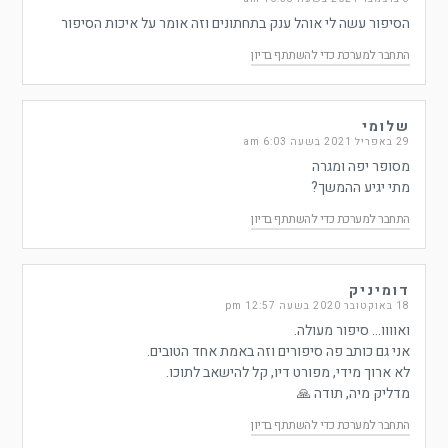
הסיפור עשה לי אוהל ענק בתחתונים וזה אומר על איכות הסיפור
התחבר למערכת כדי להשתתף בדיון
שלומי
29 באפריל 2021 בשעה 6:03 am
מסופר יפה ומגרה
מתי יגיע ההמשך?
התחבר למערכת כדי להשתתף בדיון
דומיניק
18 באוקטובר 2020 בשעה 12:57 pm
ואוווו… סיפור מעולה.
אני גם כותב פה סיפורים וזה באמת אחד הטובים.
לא ארוך מידי, מפורט דיו, קל להישאב לתוכו.
מדליק מיה, תודה 🙏
התחבר למערכת כדי להשתתף בדיון