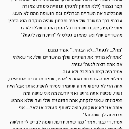
קצר וצמוד (ללא תחתון למטה) וגופיית ספורט צמודה
שמבליטה את השדיים הגדולים וגם חושפת מהם לא מעט.
עברתי דרך המשרד של אמיר ומכיוון שהיה מוקדם הוא הזמין
אותי לקפה, ישבנו ושתינו וכל הזמן המבט שללו לא זז
מהשדיים שלי ואז פתאום נפלט לי “היית רוצה לגעת?”
“מה?… לגעת?….לא הבנתי…” אמיר גמגם.
“אתה לא מוריד את העיניים שלך מהשדיים שלי, אז שאלתי
אם אתה רוצה לגעת” עניתי.
אמיר היה קצת מבולבל ולא ענה.
ניצלתי את ההזדמנות ואמרתי “אמיר, שנינו מבוגרים אחראיים,
אתה הרי לא טיפש ויודע שתמיד ניסיתי להשיג אותך אבל היית
נשוי, עכשיו אתה גרוש ואני יודעת מה אני עושה ומה
הסיכונים שאני לוקחת, אתה הפנטזיה שלי ועד שלא אממש
אותה אני לא אשקוט, רוצה לשתף פעולה או לא?…. אני
מבטיחה לך שתהנה!”
אמיר, די נבוך, אמר “כמו שאת יודעת ושמת לב יש לי חולשה