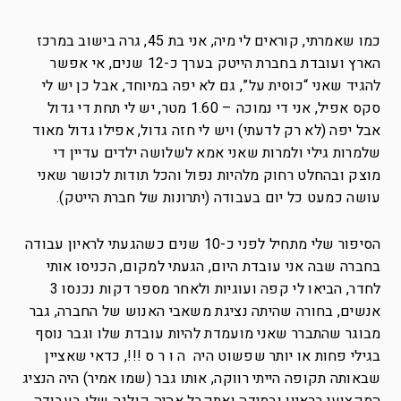
כמו שאמרתי, קוראים לי מיה, אני בת 45, גרה בישוב במרכז
הארץ ועובדת בחברת הייטק בערך כ-12 שנים, אי אפשר
להגיד שאני “כוסית על”, גם לא יפה במיוחד, אבל כן יש לי
סקס אפיל, אני די נמוכה – 1.60 מטר, יש לי תחת די גדול
אבל יפה (לא רק לדעתי) ויש לי חזה גדול, אפילו גדול מאוד
שלמרות גילי ולמרות שאני אמא לשלושה ילדים עדיין די
מוצק ובהחלט רחוק מלהיות נפול והכל תודות לכושר שאני
עושה כמעט כל יום בעבודה (יתרונות של חברת הייטק).
הסיפור שלי מתחיל לפני כ-10 שנים כשהגעתי לראיון עבודה
בחברה שבה אני עובדת היום, הגעתי למקום, הכניסו אותי
לחדר, הביאו לי קפה ועוגיות ולאחר מספר דקות נכנסו 3
אנשים, בחורה שהיתה נציגת משאבי האנוש של החברה, גבר
מבוגר שהתברר שאני מועמדת להיות עובדת שלו וגבר נוסף
בגילי פחות או יותר שפשוט היה ה ו ר ס !!!, כדאי שאציין
שבאותה תקופה הייתי רווקה, אותו גבר (שמו אמיר) היה הנציג