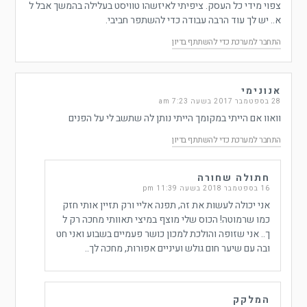
צפוי מידי כל העסק. ציפיתי לאיזשהו טוויסט בעלילה בהמשך אבל ל
א.. יש לך עוד הרבה עבודה כדי להשתפר חביבי.
התחבר למערכת כדי להשתתף בדיון
אנונימי
28 בספטמבר 2017 בשעה 7:23 am
וואוו אם הייתי במקומך הייתי נותן לה שתשב לי על הפנים
התחבר למערכת כדי להשתתף בדיון
חתולה שחורה
16 בספטמבר 2018 בשעה 11:39 pm
אני יכולה לעשות את זה, תפנה אליי ורק תזיין אותי חזק
כמו שרמוטה! הכוס שלי מוצף במיצי תאוותי מחכה רק ל
ך.. אני שזופה והולכת למכון כושר פעמיים בשבוע ואני חט
ובה עם שיער חום גולש ועיניים אפורות, מחכה לך..
המלקק