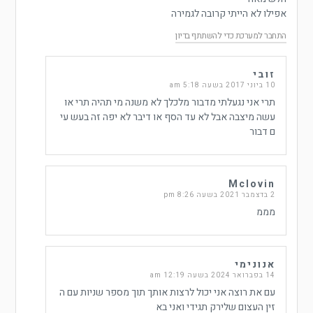
אפילו לא הייתי קרובה לגמירה
התחבר למערכת כדי להשתתף בדיון
זובי
10 ביוני 2017 בשעה 5:18 am
תרי אני נגעלתי מדבור מלכלך לא משנה מי תהיה תרי או
עשה מיצבה אבל לא עד הסף או דיבר לא יפה זה בעש עי
ם דבור
Mclovin
2 בדצמבר 2021 בשעה 8:26 pm
מממ
אנונימי
14 בפברואר 2024 בשעה 12:19 am
עם את רוצה אני יכול לרצות אותך תוך מספר שניות עם ה
זין העצום שלירק תגידי ואני בא