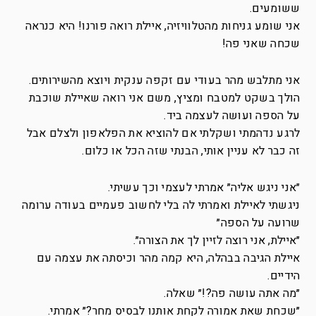
ששומעים.
אני שומע גניחות מהטלוויזיה, איילת רואה פורנו! היא כנראה
שכחה שאני פה!
אני מתלבש מהר בעודי עם זקפה ענקית ויוצא מהשירותים.
הולך בשקט למטבח ומציץ, משם אני רואה שאיילת שוכבת
על הספה ועושה לעצמה ביד.
לרגע נדהמתי ושקלתי אם להוציא את הפלאפון ולצלם אבל
זה כבר לא עניין אותי, הבנתי שזה הכל או כלום.
״אני ניגש אליה״ אמרתי לעצמי וכך עשיתי.
ניגשתי לאיילת ואמרתי לה בלי לחשוב פעמיים בעודה ערומה
שרועה על הספה״
״איילת, אני רוצה לזיין לך את הצורה״.
איילת הגיבה בבהלה, היא קמה מהר וכיסתה את עצמה עם
הידיים.
״מה אתה עושה פה?!״ שאלה.
״שכחת שאת אמורה לקחת אותנו לבסיס מחר?״ אמרתי.