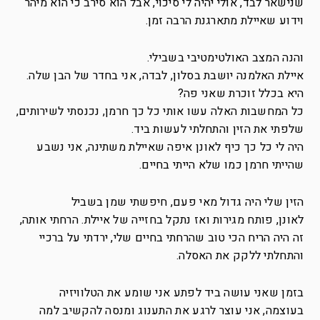
שנישאר לבד, אולי יהיה לי סיכוי, אבל הוא סירב כי הוא מיהר
וידוע שאיילת מתארגנת הרבה זמן.
והנה המצב האולטימטיבי בשבילי.
איילת האלמנה יושבת בסלון, לבדה, אני בחדר של הבן שלה.
היא בכלל זוכרת שאני פה?
כל המחשבות האלה עשו אותי כל כך חרמן, נכנסתי לשירותים,
שלפתי את הזין והתחלתי לעשות ביד.
היה לי כל כך כיף לאונן איפה שאיילת משתינה, אני נשבע
שהייתי חרמן כמו שלא הייתי בחיים.
הזין שלי היה גדול מאי פעם, חיפשתי שמן בשביל
לאונן, פותח מגירות ואז נתקל בחזייה של איילת. הרחתי אותה,
זה היה הריח הכי טוב שהרחתי בחיים שלי, ירדתי על ברכיי
והתחלתי ללקק את האסלה.
בזמן שאני עושה ביד לפתע אני שומע את הטלוויזיה
בעוצמה, אני עוצר לרגע את התענוג ומנסה להקשיב למה