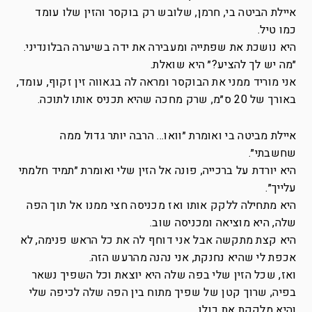
איילת הביטה בי, חרמן, שלובש רק בוקסר והזין שלו עומד
כמו טיל.
היא נושכת את שפתייה ומעבירה את ידה בשיערה הבלונדיני.
״מה יש לך להציע?״ היא שואלת.
אני מוריד ממני את הבוקסר ומראה לה בגאווה זין זקוף, עומד,
באורך של 20 ס״מ, שרק מחכה שהיא תכניס אותו לתוכה.
איילת מביטה בי ואומרת ״וואו… הרבה יותר גדול ממה
שחשבתי״.
היא יורדת על ברכייה, פונה אל הזין שלי ואומרת ״תמיד חלמתי
עלייך״.
היא מתחילה ללקק אותו ואז מכניסה חצי ממנו אל תוך הפה
שלה, היא מוציאה ומכניסה שוב.
היא קצת מתקשה אבל אני דוחף לה את כל הראש פנימה, לא
אכפת לי שהיא נחנקת, אני נהנה מהרעש הזה.
ואז, שכל הזין שלי בפה שלה היא יוצאת וכל השפיך נשאר
בפיה, שרוך קטן של שפיך מתוח בין הפה שלה לכיפה שלי
והיא מלקקת את כולו.