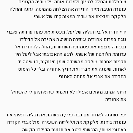
שבצלחת והחלה למעוך ולמרוח אותה על שדיה הקטנים.
עופרה הגיבה מייד. הורידה את הצלחת מהמיטה, גחנה והחלה
מלקקת ומוצצת את שדיה המצומקים של אשתי.
ידיי חדרו אל בין רגליה של יעל, מעסות את פתח ערוותה ואברי
נוגח במרום אחוריה. עופרה הושיטה את ידה אל הדילדו
ובעודה מוצצת את פטמותיה השחורות, החלה להחדירו אל
ערוותה הלוהטת של אשתי. לרגע התאכזבתי אבל ליעל היו
תכניות אחרות. שלפה מהשידה שמן תינוקות, הושיטה יד
לאחור, שימנה את אברי ואת חריץ אחוריה ובלי כל היסוס
החדירה את אברי אל פתחה האחורי.
הייתי המום. מעולם אפילו לא חלמתי שהיא תיתן לי להשחיל
את אחוריה.
יעל נשענה לאחור עם גבה עליי, מפשקת את רגליה וראיתי את
עופרה גוחנת, מלקקת את תלוליתה השעירה. מול אברי הקודח
באחורי אשתי, הרגשתי היטב את תנועת הדילדו הקשה