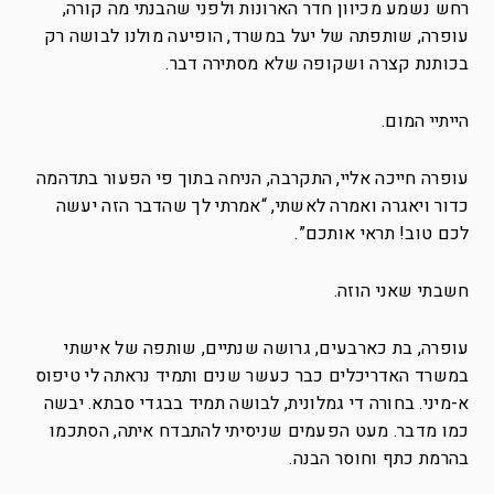
רחש נשמע מכיוון חדר הארונות ולפני שהבנתי מה קורה,
עופרה, שותפתה של יעל במשרד, הופיעה מולנו לבושה רק
בכותנת קצרה ושקופה שלא מסתירה דבר.
הייתיי המום.
עופרה חייכה אליי, התקרבה, הניחה בתוך פי הפעור בתדהמה
כדור ויאגרה ואמרה לאשתי, “אמרתי לך שהדבר הזה יעשה
לכם טוב! תראי אותכם”.
חשבתי שאני הוזה.
עופרה, בת כארבעים, גרושה שנתיים, שותפה של אישתי
במשרד האדריכלים כבר כעשר שנים ותמיד נראתה לי טיפוס
א-מיני. בחורה די גמלונית, לבושה תמיד בבגדי סבתא. יבשה
כמו מדבר. מעט הפעמים שניסיתי להתבדח איתה, הסתכמו
בהרמת כתף וחוסר הבנה.