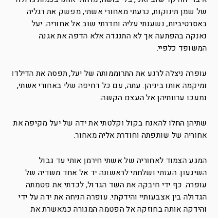
של שמן תינוקות, כרעתי מאחורי אשתי, מפשק את רגליה
באסרטיביות, נשענתי עליה וחדרתי שוב אל אחוריה. יעל
נאנקה בהפתעה אך לא התנגדה אלא הדפה את אגנה
המשופד כלפיי.
עופרה ניצלה לרגע את התרוממותה של יעל, תפסה את הדילדו
ומיקמה אותו ביניהן. עתה, עם כל דחיפה שלי באחורי אשתי,
נמעכו ערוותיהן אל העצם הקשה.
שתיהן החלו להאנח בקול וקלטתי את ידה של יעל מקיפה את
אחוריה של שותפתה וחודרת אליה מאחור.
המגע הצמוד לאחוריה של אשתי חירמן אותי עד גבול
השיגעון. העזתי ושלחתי לראשונה יד אל אחד משדיה של
עופרה. כף ידי חיבקה את השד הגדול, לכדתי את פטמתה
הגדולה בין אצבעותיי והידקתי. עופרה הניחה את ידה על ידי
והידקה אותה בחוזקה אל הפטמה המגורה כמאשרת את