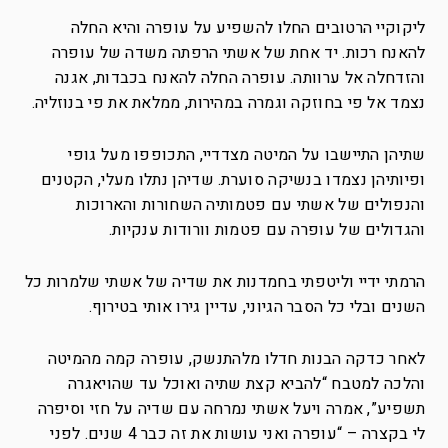
ליקוקיי הרטובים החלו להשפיע על עופרה והיא החלה
להאנח רכות. יד אחת של אשתי הרפתה משדה של עופרה
והזדחלה אל ערוותה. עופרה החלה להאנח בכבדות, אגנה
נצמד אל פי בחוזקה וגמרה במהירות, ממלאת את פי בנוזליה.
שתיהן התיישבו על המיטה מצדדיי, התכופפו מעל גופי
ופיותיהן נצמדו בנשיקה סוערת. שדיהן נתלו מעלי, הקטנים
והנפולים של אשתי עם פטמותיה השחורות והארוכות
והגדולים של עופרה עם פטמות וורודות ענקיות.
הרמתי ידיי וליטפתי בחמדנות את שדיה של אשתי שלמרות כל
השנים ובלי כל הסבר הגיוני, עדיין גירו אותי בטירוף.
לאחר כדקה הבנות חדלו מלהתנשק, עופרה קמה מהמיטה
והלכה למטבח “להביא קצת שתיה ואוכל עד שהויאגרה
תשפיע”, אמרה ויעל אשתי נמרחה עם שדיה על חזי וסיפרה
לי בקצרה – “עופרה ואני עושות את זה כבר 4 שנים. לפני