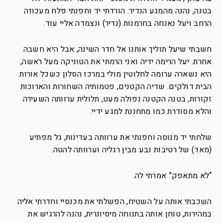
בטנה, נהנה מהמגע הנדיר. הורדתי יד וחפנתי פלח מעכוזה
הרחב ויעל נאנחה בחרמנות (נדיר) ונצמדה אליי עוד.
חשבתי שיעל תוליך אותנו אל חדר השינה, אבל היא חשבה
אחרת. יעל הרימה ידיה ואני הרמתי את הטוניקה מעל ראשה,
היא נשארה ערומה לחלוטין מולי במרכז הסלון כשכל אורות
הבית דולקים. שדיה הקטנים, פטמותיה השחורות והארוכות
זקורות, בטנה הקטנה נפולה מעט, תלולית ערוותה השעירה
והלא מסודרת כמו מתחננת למגע ידיי.
שלחתי יד מנוסה וחפנתי את ערוותה בעדינות, גל מפתיע
(מאד) של רטיבות נבע מבין רגליה וערוותה להטה.
“לא מתאפק” אמרתי לה.
השכבתי אותה על השטיח, הפשלתי את מכנסיי וחדרתי אליה
במהירות, טוחן אותה בתנוחה מיסיונרית, נהנה להרגיש את