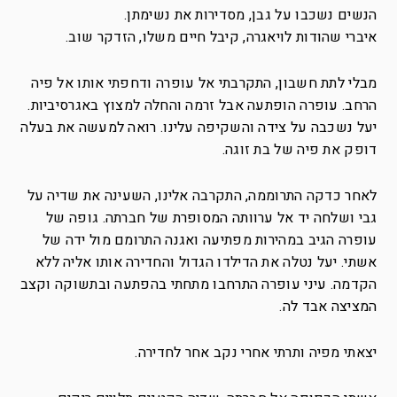
הנשים נשכבו על גבן, מסדירות את נשימתן.
איברי שהודות לויאגרה, קיבל חיים משלו, הזדקר שוב.
מבלי לתת חשבון, התקרבתי אל עופרה ודחפתי אותו אל פיה
הרחב. עופרה הופתעה אבל זרמה והחלה למצוץ באגרסיביות.
יעל נשכבה על צידה והשקיפה עלינו. רואה למעשה את בעלה
דופק את פיה של בת זוגה.
לאחר כדקה התרוממה, התקרבה אלינו, השעינה את שדיה על
גבי ושלחה יד אל ערוותה המסופרת של חברתה. גופה של
עופרה הגיב במהירות מפתיעה ואגנה התרומם מול ידה של
אשתי. יעל נטלה את הדילדו הגדול והחדירה אותו אליה ללא
הקדמה. עיני עופרה התרחבו מתחתי בהפתעה ובתשוקה וקצב
המציצה אבד לה.
יצאתי מפיה ותרתי אחרי נקב אחר לחדירה.