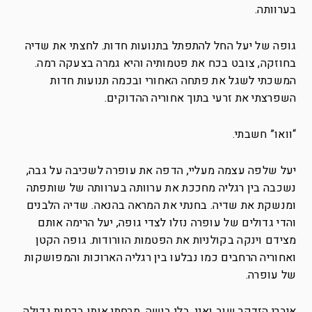
בערוותה.
גופה של יעל החל להתפתל בתנועות חדות. לחצתי את שדיה
בחוזקה, צובט בכח את פטמותיה והיא גמרה בצעקה רמה.
המשכתי לשגל את פתחה האחורי ובכמה תנועות חדות
השפרצתי את זרעי בתוך אחוריה ההדוקים.
“וואו” חשבתי.
יעל שלפה עצמה מעליי, הדפה את עופרה לשכיבה על גבה,
נשכבה בין רגליה מחככת את ערוותה בערוותה של שותפתה
ומנשקת את שדיה. בחנתי את המראה בהנאה. שדיה הלבנים
והדי גדולים של עופרה נזלו לצדי גופה, יעל הרימה אותם
מצידם וינקה בקולניות את הפטמות הוורודות. גופה הקטן
ואחוריה הרחבים כמו נבלעו בין רגליה הארוכות והמפושקות
של עופרה.
איברי הזדקר שוב ואני, בלי בושה, מרחתי אותו בכמות גדולה