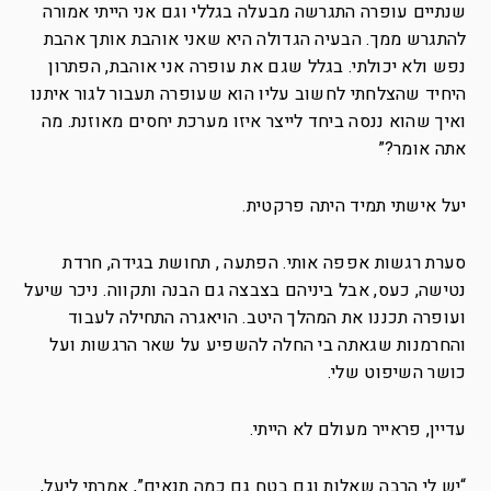
שנתיים עופרה התגרשה מבעלה בגללי וגם אני הייתי אמורה
להתגרש ממך. הבעיה הגדולה היא שאני אוהבת אותך אהבת
נפש ולא יכולתי. בגלל שגם את עופרה אני אוהבת, הפתרון
היחיד שהצלחתי לחשוב עליו הוא שעופרה תעבור לגור איתנו
ואיך שהוא ננסה ביחד לייצר איזו מערכת יחסים מאוזנת. מה
אתה אומר?”
יעל אישתי תמיד היתה פרקטית.
סערת רגשות אפפה אותי. הפתעה , תחושת בגידה, חרדת
נטישה, כעס, אבל ביניהם בצבצה גם הבנה ותקווה. ניכר שיעל
ועופרה תכננו את המהלך היטב. הויאגרה התחילה לעבוד
והחרמנות שגאתה בי החלה להשפיע על שאר הרגשות ועל
כושר השיפוט שלי.
עדיין, פראייר מעולם לא הייתי.
“יש לי הרבה שאלות וגם בטח גם כמה תנאים”, אמרתי ליעל,