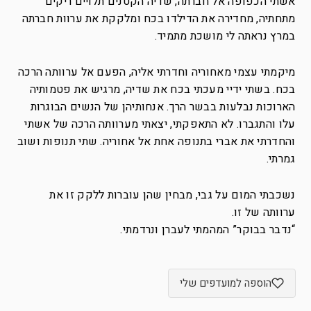
אשתי הכפופה אל חברתה, שדיה הקטנים תלויים ריקים
מתחתיה, מחדירה את הדילדו בכח ומלקקת את ערוות חברתה
במרץ נראתה לי מושכת מתמיד.
מיקמתי עצמי מאחוריה וחדרתי אליה, הפעם אל ערוותה הרכה
בכח. בשתי ידיי מעכתי בכח את שדיה, מרגיש את פטמותיה
הארוכות נבלעות בבשר הרך. אנחותיהן של הנשים הבוגרות
עלו והתגברו. לא התאפקתי, יצאתי מערוותה הרכה של אשתי
והחדרתי את אברי בתנופה אחת אל אחוריה. שתי תנופות ושוב
גמרתי.
נשכבתי המום על גבי, מבחין שהן עוברות ללקק זו את
ערוותה של זו.
“נדבר בבוקר” המהמתי לעברן ונרדמתי.
הוספה למועדפים שלי