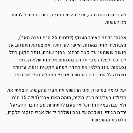
לא הייתי מנוסה בזה, אבל ראיתי מספיק פורנו בשביל לדעת
מה לעשות.
אחזתי בדמוי האיבר הענקי (לפחות 25 ס”מ ועבה מאד),
והשחלתי אותו מאחור, היישר לערוותה. את צעקת התענוג, אני
חושב ששמעו עד קצה הרחוב. בתוך שניות, גופה הקטן החל
לפרכס, לעלות מפי ולרדת בתנועות אלימות שלא הכרתי
וצעקות עונג מילאו את החדר. לפתע הקשיח גופה, ערוותה
נצמדה ללשוני בכח והרגשתי את פי מתמלא נוזלי אורגזמה.
יעל נהמה בסיפוק ואני הרגשתי את אברי מתקשה. הוצאתי את
הדילדו בעדינות מבין רגליה, תוהה האם אברי (כולה 15 ס”מ
ולא עבה במיוחד) יוכל אי פעם להתחרות עם הדבר הזה. יעל
ירדה מגופי, נשכבה על גבה ושלחה יד אל אברי הזקור חלקית,
מלטפת ומשפשת.