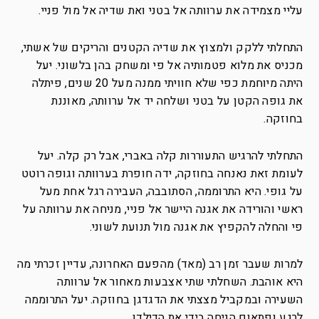
עליי מצמידה את ערוותה אל בטני ואת שדיה אל מול פניי.
התחלתי ללקק ולמצוץ את שדיה הקטנים והריקים של אשתי,
מכניס את מלוא פטמותיה אל פי ומשחק בהן בלשוני. יעל
היתה מיוחמת כפי שלא חוויתי ממנה מעל 20 שנים, פיתלה
את גופה הקטן על בטני ושלחה יד אל ערוותה, מאוננת
בחוזקה.
התחלתי להרגיש התעוררות קלה באברי, אבל רק קלה. יעל
לעומת זאת נאנחה בחוזקה, ידה חופרת בערוותה וגופה רוטט
על גופי. היא התרוממה, הסתובבה, העבירה רגל אחת מעל
ראשי והורידה את אגנה היישר אל פניי, מניחה את ערוותה על
פי והחלה להקפיץ את אגנה מול תנועת לשוני.
למרות שעבר זמן רב (מאד) מהפעם האחרונה, עדיין זכרתי מה
היא אוהבת. השחלתי שתי אצבעות מאחור אל ערוותה
השעירה ובמקביל מצצתי את הדגדגן בחוזקה. יעל התרוממה
לרגע ופתאום הניחה בידי את הדילדו.