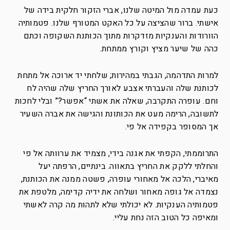
כעת עמדה מול המיטה שלנו, אברי הזקור חלקית בידה של
אישתי. ברור שהציצה על כל האקט המטורף שלנו. פטמותיה
הוורודות והענקיות מזדקרות מתוך הכותנת השקופה וכתם
כהה של שיער מציץ וקורץ ממתחת.
למרות התדהמה, הגבתי במהירות; שלחתי יד ארוכה אל מתחת
לכותנת שלה והעברתי אצבע לאורך החריץ שלה שהיה לח
וחם. עופרה התקרבה, שאלה את אשתי “אפשר?” ובלי לחכות
לתשובה, הרימה מעט את הכותונת והגישה את אברה השעיר
אך המסופר בקפידה אל פי.
התרוממתי, הקפתי את אגנה בידי, מצמיד את ערוותה אל פי
והחלתי ללקק את החריץ בתאווה. בינתיים, הרפתה יעל
מאיברי, הלכה אל מאחורי עופרה, פשטה ממנה את הכותנת,
נצמדה אל גופה מאחור ושלחה את ידיה קדימה, מלטפת את
פטמותיה הענקיות. לא יכולתי שלא לתהות מה קרה לאשתי
ומאיפה כל הטוב הזה נחת עליי.