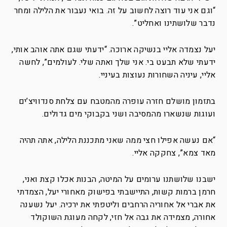
“וגם אני עוד רוצה לחשוב על זה. בואי נעבור את הלילה ומחר
נדבר שלושתינו ואחליט”.
יעל נצמדה אליי בנשיקה ארוכה. “ידעתי שגם אתה אוהב אותי,
ידעתי שלא תבעט בי. אני שלך ואתה שלי. לעולמים”, לחשה
אליי, עיניה השחורות נעוצות בעיניי.
בתזמון מושלם חזרה עופרה מהמטבח עם צלחת סנדוויצ’ים
ועוגות שנשארו מהמסיבה ושני בקבוקי מים גדולים.
“אם נעשה אפילו חצי ממה שאני מתכננת הלילה, אתה תהיה
מאד צמא”, צחקקה אליי.
ישבנו שלושתנו ערומים על המיטה, הבנות אכלו קצת ואני,
חרמן ברמות קשות, התיישבתי בפישוק מאחורי יעל, הצמדתי
את אברי אל אחוריה הרחבים וליטפתי את ירכיה. יעל נשענה
אחורה, מצמידה את גבה אל חזי, לקחה מעוגת השוקולד