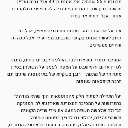
מבוגרת מ 55 שנותיה. אני, אמנם בן 49 אבל גבוה ועדיין
מרשים. נכון שכבר הכרס קצת גדלה לה ושיערי בחלקו כבר
אפור- אבל יחסית אני בסדר.
את יעל אני אוהב מאד ואנחנו מסתדרים מצויין, אבל כבר
קרוב לעשור אנחנו בקושי שוכבים. מפריע לי, אבל ככה זה
והחיים ממשיכים.
המסיבה נגמרה ונשארנו לבד. החלפנו לבגדים נוחים, מזגתי
לנו יין אדום והתיישבנו על הספה. לפנינו על השולחן בסלון
מונח הר של מתנות – רובן בשקיות של בתי אופנה שונים וגם
הרבה קופסאות עטופות.
יעל התחילה לפתוח חלק מהקופסאות, תוך שהיא מודה לי
בהתרגשות על המסיבה המצויינת שאירגנתי לה. הטוניקה
הגדולה שלבשה חשפה במעט את צידי שדיה הקטנים
וכשהרימה ידה, יכולתי גם להציץ בפטמה שחורה
ובולטת. כשרכנה יעל קדימה והבד נמתח על אחוריה הרחבים,