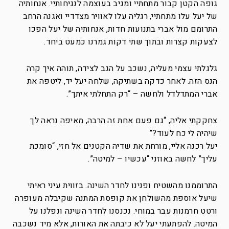
גופה הקטן קבור מתחתיי ומגיב בעוצמה לנגיחותיי. אנחותיה
של יעל עלו מתחתיי, רגליה עלו לאוויר מצדדיי ואגנה הרחב
התרומם מול אברי בתנועות חדות, אנחותיה של יעל הפכו
לצעקות קצרות ובתוך שתי דקות גמרנו כמעט ביחד.
גלגלתי עצמי מעליה, נשכב על הגב לצידה, תוהה איך קרה
הנס הזה. לאחר כדקה בשתיקה, שלחה יעל יד, ליטפה את
אברי המתדלדל ולחשה – “רק התחלתי איתך”.
צחקקתי אליה, “גם פעם אחת זה הרבה, מאיפה נראה לך
שיהיה לי כח לעוד?”
יעל רכנה אליי, מורחת את שדיה הקטנים אל חזי, “סומכת
עליך” לחשה באוזני “עכשיו – למיטה”.
התרוממנו מהשטיח ופנינו לחדר השינה. בזווית עיני ראיתי
שיעל אוספת מהשולחן את קופסת המתנה שקיבלה מעופרה
ורטט חרמנות עבר במוחי. נכנסנו לחדר השינה ונפלנו על
המיטה. להפתעתי יעל לא כיבתה את האורות, אלא מיד נשכבה