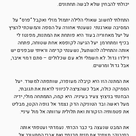
יכולתי להבחין שלא לבשה תחתונים.
התחלתי לחשוב שאולי הלילה יתמזל מזלי ואקבל “פרס” על
המסיבה שארגנתי. נשענתי אחורה על הספה והמשכתי להציץ
על יעל מאחוריה בעוד היא פותחת את המתנות, מפנטז לי
בכיף ומתחרמן. יעל הגיעה לקופסא אחת שטוחה, פתחה
אותה והתחילה להשתעל, נשענתי קדימה וראיתי שבפנים יש
דילדו גדול. לא חשמלי ולא עם שכלולים – סתם דמוי איבר,
אבל גדול ומרשים.
את המתנה הזו היא קיבלה מעופרה, שותפתה למשרד. יעל
הסמיקה כולה, אבל כשהציצה לכיווני לראות את תגובתי,
הבחנתי בניצוץ צעיר בעיניה. היא קמה, התמתחה מולי, ידיה
מעל ראשה ובד הטוניקה הדק נצמד אל גופה הקטן, מבליט
את פטמותיה הזקורות ואת תלולית ערוותה אל מול עיניי.
את המבט שנעצה בי כבר הכרתי. נעמדתי ועטפתי אותה
בחיבוקי, מצמיד את חזית מכנסיי ואת אברי המתעורר אל