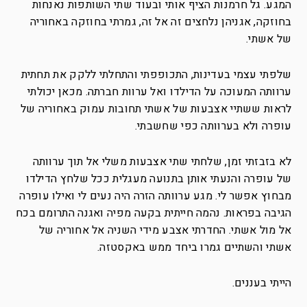
המגע. גל חרמנות הציף אותי ובעוד שתי השותפות נאנחות
בחוזקה, אגניהן נלחצים זה אל זה, גמרתי בחוזקה באחוריה
של אשתי.
שלפתי עצמי בעדינות, התכופפתי והתחלתי ללקק את תחתית
ערוותה המעוכה על הדילדו ואל ערוות חברתה. מכאן יכולתי
לראות ששתיי אצבעות של אשתי תחובות עמוק באחוריה של
עופרה ולא בערוותה כפי שחשבתי.
לא בזבזתי זמן, שלחתי שתי אצבעות משלי אל תוך ערוותה
של עופרה והנעתי אותן בתנועה מעגלית ככל שלחץ הדילדו
מבחוץ אפשר לי. מגע ערוותה הזרה היה נעים לי ואילו עופרה
הגיבה בפראות. נהמה חייתית בקעה מפיה ואגנה התרומם בכח
אל מול אשתי. החדרתי אצבע מידי השניה אל אחוריה של
אשתי והשתיים גמרו ביחד ממש באקסטזה.
הייתי בעננים.