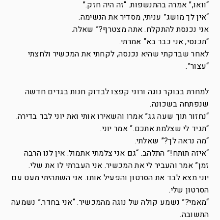
“וואו,” אמרה בהתנשפות. “זה היה חזק.”
“אין לך מושג” עניתי, מסדיר את הנשימה.
אני נכנסת להתקלח. אתה מצטרף?” שאלה.
“תכנסי, אני כבר בא” אמרתי.
לאחר שבדקתי שהיא נכנסה, לקחתי את המכשיר ולחצתי
“עצור”.
למחרת בבוקר נוגה ורוני קפצו לבדוק חנות בגדים חדשה
שנפתחה בשכונה.
“נחזור תוך שעה גג” אמרו והשאירו אותי ואת יוני לבד בדירה.
“תגיד לי שצלמת אתכם.” אמר יוני.
“מה נראה לך?” שאלתי.
“איזה תותח!” התלהב. “גם אני צלמתי אתמול. אין לנו הרבה
זמן” אמר והעביר לי את המכשיר. אני העברתי לו את שלי.
יוני מצא לבד את הסרטון והפעיל אותו. אני השתהיתי מעט עם
הסרטון שלי.
“מאמי?” נשמע קולה של נוגה מהמכשיר. “אני בחדר.” נשמעה
התשובה.