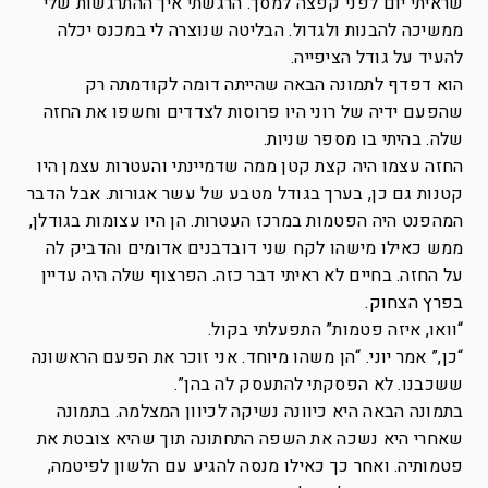
שראיתי יום לפני קפצה למסך. הרגשתי איך ההתרגשות שלי
ממשיכה להבנות ולגדול. הבליטה שנוצרה לי במכנס יכלה
להעיד על גודל הציפייה.
הוא דפדף לתמונה הבאה שהייתה דומה לקודמתה רק
שהפעם ידיה של רוני היו פרוסות לצדדים וחשפו את החזה
שלה. בהיתי בו מספר שניות.
החזה עצמו היה קצת קטן ממה שדמיינתי והעטרות עצמן היו
קטנות גם כן, בערך בגודל מטבע של עשר אגורות. אבל הדבר
המהפנט היה הפטמות במרכז העטרות. הן היו עצומות בגודלן,
ממש כאילו מישהו לקח שני דובדבנים אדומים והדביק לה
על החזה. בחיים לא ראיתי דבר כזה. הפרצוף שלה היה עדיין
בפרץ הצחוק.
“וואו, איזה פטמות” התפעלתי בקול.
“כן,” אמר יוני. “הן משהו מיוחד. אני זוכר את הפעם הראשונה
ששכבנו. לא הפסקתי להתעסק לה בהן”.
בתמונה הבאה היא כיוונה נשיקה לכיוון המצלמה. בתמונה
שאחרי היא נשכה את השפה התחתונה תוך שהיא צובטת את
פטמותיה. ואחר כך כאילו מנסה להגיע עם הלשון לפיטמה,