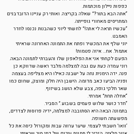
כפפות ניילון מוכתמות.
“אתה הבא בתור?” שאלה בקריצה. ואותי רק עניינו הדובדבנים
המתריסים מאחורי גופייתה.
“עכשיו תראה לי אתה!” לחשתי ליוני כשהבנות נכנסו לחדר
האמבט.
יוני שלף את המכשיר ופתח את התמונה האחרונה שראיתי
אתמול. אח… איזה פטמות!
הפעם לקחתי אני את הפלאפון שלו והעברתי לתמונה הבאה.
רוני עמדה כעת עם גבה למצלמה מלבד ראשה שדווקא כן
פנה. ידה הימנית נחה על ישבנה כאילו היא מצליפה בעצמה
ופניה הביעו כאב מדומה. הישבן היה חלק ומוצק, שחום כמו
שאר חלקי גופה, צבע שלא הושג בשיזוף.
“אחלה תחת” אמרתי.
“חדר כושר שלוש פעמים בשבוע.” הסביר.
בתמונה הבאה היא הסתובבה למצלמה, ידיה פרוסות לצדדים,
מפשעתה חשופה.
‘וואו’ חשבתי לעצמי. שיער ערווה עבות ומקורזל כיסה את כל
אזור חלציה, הזכיר לי תמונת עירום של דמי מור שראיתי