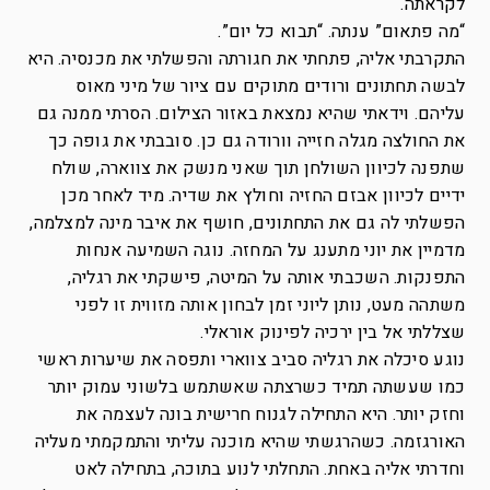
לקראתה.
“מה פתאום” ענתה. “תבוא כל יום”.
התקרבתי אליה, פתחתי את חגורתה והפשלתי את מכנסיה. היא
לבשה תחתונים ורודים מתוקים עם ציור של מיני מאוס
עליהם. וידאתי שהיא נמצאת באזור הצילום. הסרתי ממנה גם
את החולצה מגלה חזייה וורודה גם כן. סובבתי את גופה כך
שתפנה לכיוון השולחן תוך שאני מנשק את צווארה, שולח
ידיים לכיוון אבזם החזיה וחולץ את שדיה. מיד לאחר מכן
הפשלתי לה גם את התחתונים, חושף את איבר מינה למצלמה,
מדמיין את יוני מתענג על המחזה. נוגה השמיעה אנחות
התפנקות. השכבתי אותה על המיטה, פישקתי את רגליה,
משתהה מעט, נותן ליוני זמן לבחון אותה מזווית זו לפני
שצללתי אל בין ירכיה לפינוק אוראלי.
נוגע סיכלה את רגליה סביב צווארי ותפסה את שיערות ראשי
כמו שעשתה תמיד כשרצתה שאשתמש בלשוני עמוק יותר
וחזק יותר. היא התחילה לגנוח חרישית בונה לעצמה את
האורגזמה. כשהרגשתי שהיא מוכנה עליתי והתמקמתי מעליה
וחדרתי אליה באחת. התחלתי לנוע בתוכה, בתחילה לאט