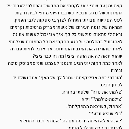
קצת זמן עד שיגיע אז לקחתי את המכשיר והתחלתי לעבור על
התמונות של נוגה. עכשיו כשכבר הייתי מחוץ לבית ודקות
לפני הפגישה עם יוני התחילו לצוץ בי ספקות לגבי העניין.
המראה של גופה העירום של אשתי מבריק מרטיבות וקרמים
נראה לי פתאום פולשני כל כך. איך אני יכול לעשות את זה
לאהובתי? בהחלטה של רגע מחקתי את כל התמונות שצלמתי
לאחר שהורידה את המגבת התחתונה. אני אוכל לחיות עם זה
שהוא יראה לה את החזה. ציצי! מה זה כבר ציצי?
לאחר כמה דקות יוני הגיע והזמנו לעצמנו שני סמבוסק פיצה
ובירות.
“הורדתי כמה אפליקציות שחבל לך על האף” אמר ושלח יד
לכיוון הכיס.
“צלמתי את נוגה” שלפתי בחזרה.
“צילמת-צילמת?” וידא.
“אתמול, כשיצאה מהמקלחת”.
“בלי שהיא תדע?”
“לא, היא לא הייתה זורמת עם זה.” אמרתי, וכבר התחלתי
להרגיש רע בקשר לכל העניין.