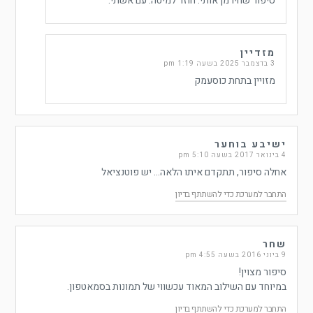
סיפור שחירמן אותי. חוזר למיטה. עם אשתי.
מזדיין
3 בדצמבר 2025 בשעה 1:19 pm
מזויין בתחת כוסעמק
ישיבע בוחער
4 בינואר 2017 בשעה 5:10 pm
אחלה סיפור, תתקדם איתו הלאה… יש פוטנציאל
התחבר למערכת כדי להשתתף בדיון
שחר
9 ביוני 2016 בשעה 4:55 pm
סיפור מצוין!
במיוחד עם השילוב המאוד עכשווי של תמונות בסמאטפון.
התחבר למערכת כדי להשתתף בדיון