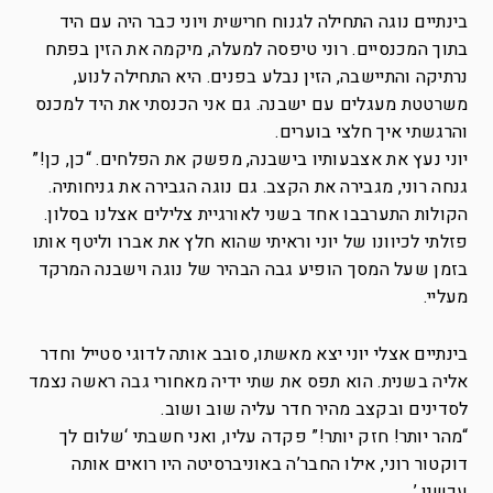
בינתיים נוגה התחילה לגנוח חרישית ויוני כבר היה עם היד
בתוך המכנסיים. רוני טיפסה למעלה, מיקמה את הזין בפתח
נרתיקה והתיישבה, הזין נבלע בפנים. היא התחילה לנוע,
משרטטת מעגלים עם ישבנה. גם אני הכנסתי את היד למכנס
והרגשתי איך חלצי בוערים.
יוני נעץ את אצבעותיו בישבנה, מפשק את הפלחים. “כן, כן!”
גנחה רוני, מגבירה את הקצב. גם נוגה הגבירה את גניחותיה.
הקולות התערבבו אחד בשני לאורגיית צלילים אצלנו בסלון.
פזלתי לכיוונו של יוני וראיתי שהוא חלץ את אברו וליטף אותו
בזמן שעל המסך הופיע גבה הבהיר של נוגה וישבנה המרקד
מעליי.
בינתיים אצלי יוני יצא מאשתו, סובב אותה לדוגי סטייל וחדר
אליה בשנית. הוא תפס את שתי ידיה מאחורי גבה ראשה נצמד
לסדינים ובקצב מהיר חדר עליה שוב ושוב.
“מהר יותר! חזק יותר!” פקדה עליו, ואני חשבתי ‘שלום לך
דוקטור רוני, אילו החבר’ה באוניברסיטה היו רואים אותה
עכשיו.’