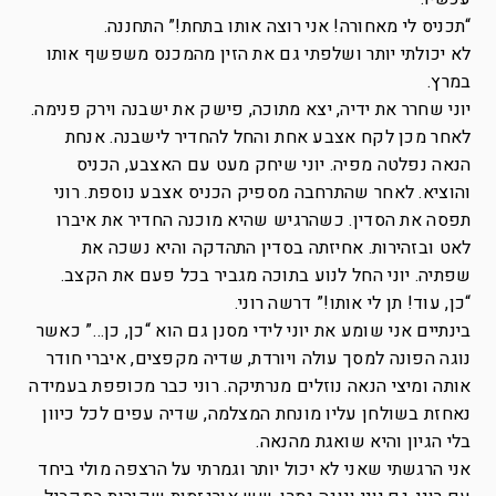
“תכניס לי מאחורה! אני רוצה אותו בתחת!” התחננה.
לא יכולתי יותר ושלפתי גם את הזין מהמכנס משפשף אותו
במרץ.
יוני שחרר את ידיה, יצא מתוכה, פישק את ישבנה וירק פנימה.
לאחר מכן לקח אצבע אחת והחל להחדיר לישבנה. אנחת
הנאה נפלטה מפיה. יוני שיחק מעט עם האצבע, הכניס
והוציא. לאחר שהתרחבה מספיק הכניס אצבע נוספת. רוני
תפסה את הסדין. כשהרגיש שהיא מוכנה החדיר את איברו
לאט ובזהירות. אחיזתה בסדין התהדקה והיא נשכה את
שפתיה. יוני החל לנוע בתוכה מגביר בכל פעם את הקצב.
“כן, עוד! תן לי אותו!” דרשה רוני.
בינתיים אני שומע את יוני לידי מסנן גם הוא “כן, כן…” כאשר
נוגה הפונה למסך עולה ויורדת, שדיה מקפצים, איברי חודר
אותה ומיצי הנאה נוזלים מנרתיקה. רוני כבר מכופפת בעמידה
נאחזת בשולחן עליו מונחת המצלמה, שדיה עפים לכל כיוון
בלי הגיון והיא שואגת מהנאה.
אני הרגשתי שאני לא יכול יותר וגמרתי על הרצפה מולי ביחד