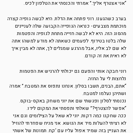
“אני אצטרף אליך.” אמרתי והכנסתי את הטלפון לכיס.
בערב כשהגענו. רוני פתחה את הדלת. היא לבשה גופיה קצרה
מוכתמת מצבעים- כנראה הגופייה הקבועה שלה לעניינים
מהסוג הזה. היא לא לבשה חזייה מתחת לגופיה והפטמות
שלה בלטו בטירוף. לפעמים כשאתה לא מודע למשהו אתה
לא שם לב אליו, אבל מהרגע שמגלים לך, אתה לא מבין איך
לא ראית את זה קודם.
רוני חבקה אותי והפעם גם יכולתי להרגיש את הפטמות
נלחצות לי על החזה.
“אתם, הבנים, תשבו בסלון. אנחנו נתפוס את המטבח.” אמרה
ושתיהן נעלמו למטבח.
נכנסתי לסלון ופגשתי שם את יוני משחק באקס-בוקס.
“אפשר להצטרף?” שאלתי ותפסתי את המקום לידו.
ככה שחקנו כמה דקות. יוני לא שאל על הצילומים וגם אני
לא רציתי להעלות מיד את הנושא. אני מניח שפחדתי להוזיל
את העניין בזה שמיד אפול עליו עם ‘קח. תמונות של אשתי