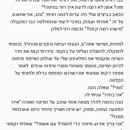
כבר ראית אותה עירומה, ואני ראיתי את נוגה. עברנו את זה.
ומה? אתה לא רוצה לדעת איך רוני במיטה?״
הכאב בביצים שלי היה עדות לכמה רציתי. “טוב, אני אחשוב
על זה.” אמרתי ועמוק בתוכי ידעתי שההחלטה כבר התקבלה.
“מישהו רוצה קפה?” נכנסה רוני לסלון.
למחרת, חמישי אחה”צ, הגעתי הביתה מוקדם מהרגיל. נכנסתי
להתקלח, להתגלח ועליתי על בוקסר. סידרתי קצת את חדר
השינה ומקמתי את הפלאפון שלי על שולחן האיפור מופנה
לכיוון המיטה, מוסתר מאחורי מוצרי טיפוח שונים. לאחר
מספר דקות שמעתי את רשרוש המפתח בדלת ולחצתי על
הקלטה.
“ממי?” שאלה נוגה.
“אני בחדר” עניתי לה.
נוגה נכנסה לחדר מצאה אותי שוכב על המיטה ואמרה “איזו
הפתעה נעימה, מתוק. יש איזה תאריך מיוחד היום ששכחתי
ממנו?”
“אני צריך אירוע מיוחד כדי להתחיל עם אשתי?” שאלתי וקמתי