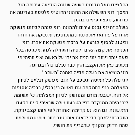
החלציים מעל מכנסיו בשעה שנוגה הופיעה עירומה מול
המסך. רוני הפשילה את תחתוני החוטיני מלטפת בעדינות את
ערוותה, נועצת עיניים במסך.
בשלב זה יוני נכנס עירום לתמונה. רוני פנתה לכיוונו מנשקת
אותו על פיו ואז את סנטרו, מתכופפת ומנשקת את חזהו
וביטנו, לבסוף כורעת על ברכיה מנשקת את אברו. רוני
הכניסה את קצה האיבר לפיה והתחילה לנוע, מכניסה בכל
פעם יותר ויותר. יוני הניח את ידו על ראשה ואני תהיתי מי
מכתיב כאן את הקצב. הזין כבר נעלם כולו בגרונה.
רוני הוציאה את בעלה מפיה ואמרה “תשכב.”.
יוני עלה על המיטה ונשכב על הגב, מפשק רגליים לכיוון
המצלמה. רוני התמקמה עם ראשה בין רגליו, ברכיה אסופות
אל חזה, ישבנה מורם ומפושק לכיוון המצלמה. כל תשומת
ליבי היתה ממוקדת בפי הטבעת שלה שראיתי כעת בפעם
הראשונה. גם הוא נע קדימה ואחורה לפי אותו קצב יניקה.
התקרבתי למסך כדי לראות אותו טוב יותר. שמש מושלמת.
פתח הדוק ומקווץ שהטריף את חושיי.