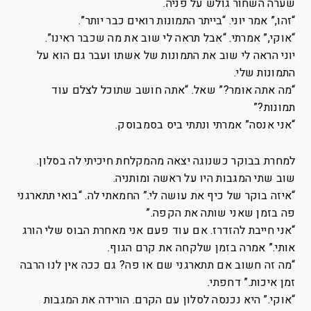
שערה השחור גולש על פניה.
“זהו,” אמר יוני. “בייתר התמונות רואים כבר יותר”.
“אוקי,” אמרתי. “אבל תראה לי שוב את מה שכבר ראינו”.
יוני הראה לי שוב את התמונות של אשתו ועבר גם הוא על
התמונות שלי.
“מה אתה אומר?” שאל. “אתה חושב שתוכל לצלם עוד
תמונות?”
“אני אנסה” אמרתי ונתתי ביס בסמבוסק.
למחרת בבוקר כשנוגה יצאה מהמקלחת חיכיתי לה בסלון.
שוב שתי המגבות היו על ראשה ומותניה.
“איזה בוקר של כיף את עושה לי.” החמאתי לה. “בואי תתארגני
פה בזמן שאני שותה את הקפה.”
“אני חייבת להזדרז. אם עוד פעם אני מאחרת הבוס שלי הורג
אותי.” אמרה בזמן שלקחה את קרם הגוף.
“מה זה חשוב אם תתארגני שם או פה? גם ככה אין לנו הרבה
זמן איכות.” דחפתי.
“אוקי.” היא נכנסה לסלון עם הקרם. הורידה את המגבות