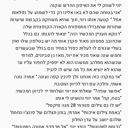
יוני לשווק לי את האיפון החדש שקנה.
“אני בטוחה שהם לא באו אלינו רק כדי לשמוע על נפלאות
אפל.” קטעה אותו רוני, תוך שהיא משחקת בקבוצת שיערות
שחורות שהתבדלו מתספורת הקארה הקופצנית שלה.
“דווקא מעניין המכשיר הזה.” יצאתי להגנתו. גם בגלל
שכחובב סמסונג מאוד סקרן אותי מה יש בטלפון שלו ואין
בשלי שגורם לו לעלות כפול במחיר וגם בגלל שבעשרים
וחמש שנה שאני מכיר את יוני, מאז גן סביונים, למדתי
שכשהוא מתלהב ממשהו הוא לא יפסיק לחפור עליו עד
שהוא לא יוציא את כל מה שיש לו להגיד.
“אז במקרה כזה אנחנו נלך להכין קפה ועוגה.” אמרה נוגה
אשתי, והלכה עם רוני לכיוון המטבח.
“אפשר שניה?” שאלתי את יוני ושלחתי יד לכיוון המכשיר.
“בטח, קח” אמר יוני והושיט לי אותו.
“יש לו גם צילום פנורמי 28 מגה פיקסל”.
“באמת צילום איכותי” אמרתי, בוחן תצלום של פונצ’ו החתול
שלהם יושב על עדן החלון.
“נכנסת לתמונות?” קפץ יוני. “אל תדפדף אחורה בתמונות!”