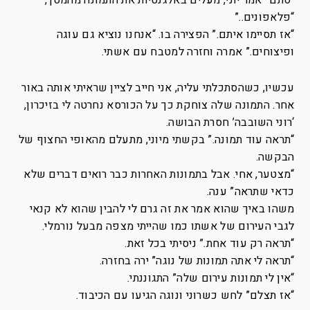
“סתם” אמר יוני, מעלים באלגנטיות את התמונה מהמסך,
“פלאפונים..”
“אז תסיימו איתם.” הפצירה בו. “אנחנו נוציא גם עוגה
ופיצוחים.” אמרה וחזרה למטבח עם אשתי.
עכשיו, כשהסתכלתי עליה, אני חייב לציין שראיתי אותה באור
אחר. התמונה שלה צוחקת כך על הכורסא נחרטה לי בזיכרון,
‘רוני השובבה’ חסרת הבושה.
“תראה עוד תמונה.” בקשתי מיוני, מתעלם מהאופי החצוף של
הבקשה.
“מצטער, אחי. אבל בתמונות האחרות כבר רואים דברים שלא
כדאי שתראה” ענה.
משהו באיך שהוא אמר את זה גרם לי להבין שהוא לא קנאי
לגבי העירום של אשתו כמו שהייתי מצפה מבעל נורמלי.
“תראה רק עוד אחת.” ניסיתי בכל זאת.
“תראה לי אתה תמונות של נוגה” ירה בחזרה.
“אין לי תמונות עירום שלה” התגוננתי.
“אז תצלם” לחש כשרוני ונוגה הגיעו עם הכיבוד.