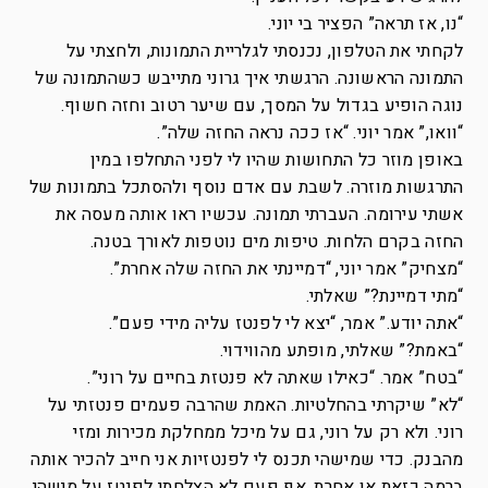
“נו, אז תראה” הפציר בי יוני.
לקחתי את הטלפון, נכנסתי לגלריית התמונות, ולחצתי על
התמונה הראשונה. הרגשתי איך גרוני מתייבש כשהתמונה של
נוגה הופיע בגדול על המסך, עם שיער רטוב וחזה חשוף.
“וואו,” אמר יוני. “אז ככה נראה החזה שלה”.
באופן מוזר כל התחושות שהיו לי לפני התחלפו במין
התרגשות מוזרה. לשבת עם אדם נוסף ולהסתכל בתמונות של
אשתי עירומה. העברתי תמונה. עכשיו ראו אותה מעסה את
החזה בקרם הלחות. טיפות מים נוטפות לאורך בטנה.
“מצחיק” אמר יוני, “דמיינתי את החזה שלה אחרת”.
“מתי דמיינת?” שאלתי.
“אתה יודע.” אמר, “יצא לי לפנטז עליה מידי פעם”.
“באמת?” שאלתי, מופתע מהווידוי.
“בטח” אמר. “כאילו שאתה לא פנטזת בחיים על רוני”.
“לא” שיקרתי בהחלטיות. האמת שהרבה פעמים פנטזתי על
רוני. ולא רק על רוני, גם על מיכל ממחלקת מכירות ומזי
מהבנק. כדי שמישהי תכנס לי לפנטזיות אני חייב להכיר אותה
ברמה כזאת או אחרת. אף פעם לא הצלחתי לפנטז על מישהי