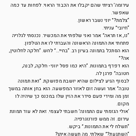
עירומה’ רציתי שהם יקבלו את הכבוד הראוי. לפחות עד כמה
שאפשר.
“צלמת?” יוני נשבר ראשון.
“חיובי” עניתי.
“נו, אז תראה” אמר ואני שלפתי את המכשיר. נכנסתי לגלריה
פתחתי את התמונה הראשונה והעברתי לו את הטלפון.
הוא הסתכל בתמונה בעיון רב. “בחיי…” לחש. “חלקה לחלוטין,
אה?”
הוא דפדף בתמונות. “היא כמו פסל יווני- חלקה, לבנה,
חטובה” פרגן לה.
לבסוף הגיע לצילום שהיא יושבת מפושקת. “זאת תמונה
טובה” אמר ועשה זום לאזור המפשעה. הוא בחן אותה במשך
זמן מה ומידי פעם סידר את הזין שלו במכנס כך שיהיה לו
מקום.
‘אולי הגזמתי עם התמונה’ חשבתי לעצמי. זאת לא עוד תמונת
עירום. זה ממש פורנוגרפיה.
“תשלח לי את התמונות.” ביקש.
“השתגעת?” שאלתי. מה תעשה איתן?