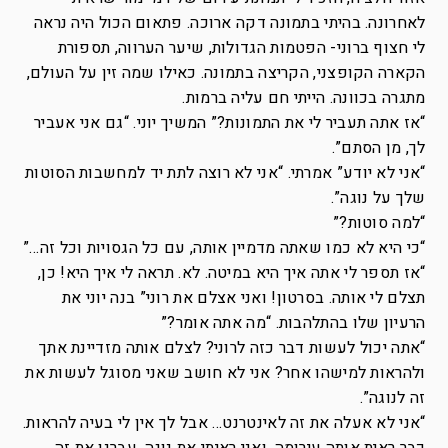
לאחרונה. בהיתי בתמונה דקה ארוכה. פתאום הכול היה נראה
לי חצוף ברוני- הפטמות הגדולות, שיער הערווה, תספורת
הקארה הקופצני, הקריצה בתמונה. כאילו שמה זין על העולם,
מתגרה בכוונה. הייתי חם עליה ברמות.
“אז אתה תעביר לי את התמונות?” המשיך יוני. “גם אני אעביר
לך, מן הסתם”.
“אני לא יודע” אמרתי. “אני לא רוצה לתת יד למחשבות הסוטות
שלך על נוגה”.
“למה סוטות?”
“כי היא לא כמו שאתה מדמיין אותה, עם כל הגסויות וכל זה…”
“אז תספר לי אתה איך היא במיטה. לא. תראה לי איך היא! כן,
תצלם לי אותה. בסרטון! ואני אצלם את רוני” בנה יוני את
הרעיון שלו בהתלהבות. “מה אתה אומר?”
“אתה יכול לעשות דבר כזה לרוני? לצלם אותה מזדיינת אתך
ולהראות למישהו אחר? אני לא חושב שאני מסוגל לעשות את
זה לנוגה”.
“אני לא אעלה את זה לאינטרנט… אבל לך אין לי בעיה להראות.