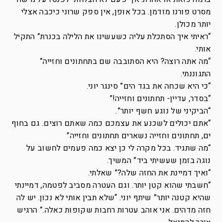
מסרט פורנו מזדמן. בכל אופן, אין ספק שרוני כיכבה אצלי
יותר מכולן.
“ראיתי איך הסתכלת עליה כשעשינו את הלילה בכנרת” התקיל
אותי.
“מה אתה רוצה? היא הסתובבה שם בתחתונים וחזייה”
התגוננתי.
“כי היא שכחה את בגד הים” סינגר יוני.
“בסדר, עדיין- תחתונים וחזייה!”
“הביקיני של נוגע חשף יותר”.
“אתם יכולים לשכנע את עצמכם כמה שאתם רוצים. גם בחוף
ים, תחתונים וחזייה נשארים תחתונים וחזייה”
“מה שתגיד. בכל מקרה לי כן יצא כמה פעמים לחשוב על
נוגה בזמן שעשיתי ביד” המשיך.
“ואיך דמיינת את החזה שלה?” שאלתי.
“חשבתי שהוא קטן יותר. וגם העטרה מסביב לפטמה, דמיינתי
שהיא קטנה יותר” שיתף יוני. “שלא תבין אותי לא נכון. יש לה
חזה מדהים. אני אוהב עטרות רחבות שקופות כאלה.” הרגיש