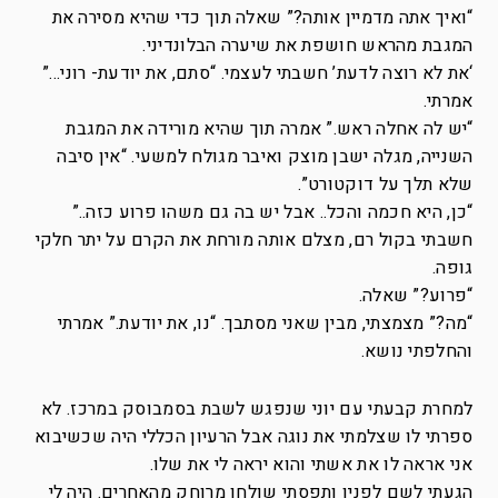
“ואיך אתה מדמיין אותה?” שאלה תוך כדי שהיא מסירה את
המגבת מהראש חושפת את שיערה הבלונדיני.
‘את לא רוצה לדעת’ חשבתי לעצמי. “סתם, את יודעת- רוני…”
אמרתי.
“יש לה אחלה ראש.” אמרה תוך שהיא מורידה את המגבת
השנייה, מגלה ישבן מוצק ואיבר מגולח למשעי. “אין סיבה
שלא תלך על דוקטורט”.
“כן, היא חכמה והכל.. אבל יש בה גם משהו פרוע כזה..”
חשבתי בקול רם, מצלם אותה מורחת את הקרם על יתר חלקי
גופה.
“פרוע?” שאלה.
“מה?” מצמצתי, מבין שאני מסתבך. “נו, את יודעת.” אמרתי
והחלפתי נושא.
למחרת קבעתי עם יוני שנפגש לשבת בסמבוסק במרכז. לא
ספרתי לו שצלמתי את נוגה אבל הרעיון הכללי היה שכשיבוא
אני אראה לו את אשתי והוא יראה לי את שלו.
הגעתי לשם לפניו ותפסתי שולחן מרוחק מהאחרים. היה לי