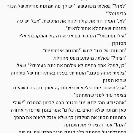
“למה?” שאלתי משועשע. “יש לך פה תמונות סודיות של הכור
בדימונה?”
“לא,” הנמיך יוני את קולו ולקח את המכשיר. “אבל יש פה
תמונות שאתה לא אמור לראות”.
“אילו תמונות?” הנמכתי גם אני את הקול והתקרבתי אליו
מסוקרן.
“תמונות של רוני” לחש. “תמונות אינטימיות”.
“רציני?” שאלתי, מופתע מעט מהגילוי.
“כן, למה? אתה בחיים לא צילמת את נוגה בעירום?” שאל.
“צלמתי אותה פעם.” התוודיתי בפניו באותה רוח של פתיחות
שהוא הפגין.
“אבל מאוחר יותר גיליתי שהיא מחקה אותן. זה היה כשהיינו
בצימר עוד לפני שהתחתנו”.
“אתה יודע מה” לחש יוני והגניב מבט לכיוון המטבח. “יש לי
כאן תמונה שלא רואים בה כלום” אמר בזמן שדפדף אחורה
בתמונות מכוון את הטלפון כך שלא אוכל לראות את המסך.
“הנה!” אמר והציג לי את התמונה.
הסתכלתי על התמונה בלב דופק מרוב התרגשות. זה היה