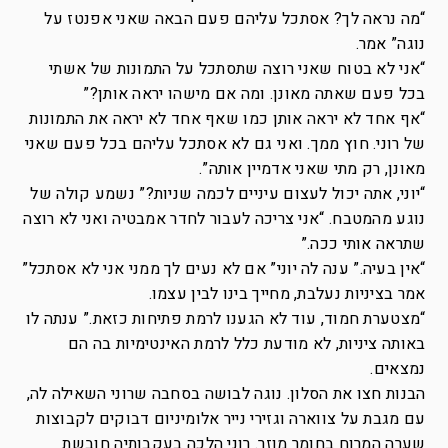
“מה נראה לך? אסתכל עליהם פעם הבאה שאני אפנטז על
נוגה” אמר.
“אני לא בטוח שאני רוצה שתסתכל על התמונות של אשתי
בכל פעם שאתה מאונן. ומה אם מישהו יראה אותן?”
“אף אחד לא יראה אותן כמו שאף אחד לא יראה את התמונות
של רוני. חוץ ממך. ואני גם לא אסתכל עליהם בכל פעם שאני
מאונן, רק מתי שאני אדמיין אותה”.
“יוני, אתה יכול לעצום עיניים לכמה שניות?” נשמע קולה של
נוגע מהמטבח. “אני צריכה לעבור לחדר אמבטיה ואני לא רוצה
שתראה אותי ככה.”
“אין בעיה.” ענה לה יוני” אם לא נעים לך ממני אני לא אסתכל”
אמר בציניות נעלבת, מחייך בינו לבין עצמו.
“מצטערת חמוד, עוד לא הגענו לרמת פתיחות כזאת.” ענתה לו
באותה ציניות, לא מודעת כלל לרמת האינטימיות בה הם
נמצאים.
הבנות חצו את הסלון. נוגה לבושה בסחבה שרוני השאילה לה,
עם מגבת על צווארה וגזירי נייר אלומיניום דבוקים לקבוצות
שערה המרוח בחומר מוזר. רוני הלכה בעקבותיה חובשת