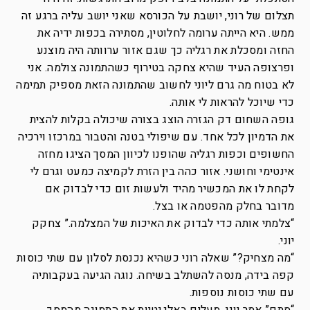
תצלום של רוני, יושבת על הכורסא שאני יושב עליה ברגע זה
ממש. היא הייתה ערומה לחלוטין, מסתירה בכפות ידיה את
החזה ומסכלת את רגליה כך שגם אזור ערוותה היה מוצנע
ופרצופה העיד שהיא צחקה בטירוף כשהתמונה צולמה. אני
לא בטוח מה גרם ליוני לחשוב שהתמונה הזאת מספיק תמימה
כדי שיוכל להראות לי אותה.
גופה השחום דק הגזרה הוצג בצורה שיכולה בקלות להצית
את הדמיון לכל אחד. עם שיפולי בטנה והטבור במרכזו וירכיה
החשופים וכפות רגליה שהופנו לכיוון המסך הציגו מחזה
אינטימי וחושני. אזור כהה בין הזרת לקמיצה כמעט וגרם לי
לקחת לו את המכשיר מהיד ולעשות זום כדי לבדוק אם
מדובר בחלק מהפטמה או בצל.
“צלמתי אותה כדי לבדוק את האיכות של המצלמה.” צחקק
יוני.
“מה מצחיק?” שאלה רוני כשהיא נכנסת לסלון עם שתי כוסות
קפה בידה, מנסה להשתלב בשיחה. נוגה הגיעה בעקבותיה
עם שתי כוסות נוספות.