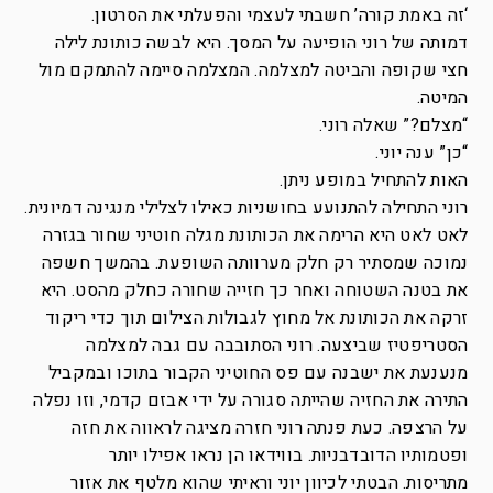
‘זה באמת קורה’ חשבתי לעצמי והפעלתי את הסרטון.
דמותה של רוני הופיעה על המסך. היא לבשה כותונת לילה
חצי שקופה והביטה למצלמה. המצלמה סיימה להתמקם מול
המיטה.
“מצלם?” שאלה רוני.
“כן” ענה יוני.
האות להתחיל במופע ניתן.
רוני התחילה להתנועע בחושניות כאילו לצלילי מנגינה דמיונית.
לאט לאט היא הרימה את הכותונת מגלה חוטיני שחור בגזרה
נמוכה שמסתיר רק חלק מערוותה השופעת. בהמשך חשפה
את בטנה השטוחה ואחר כך חזייה שחורה כחלק מהסט. היא
זרקה את הכותונת אל מחוץ לגבולות הצילום תוך כדי ריקוד
הסטריפטיז שביצעה. רוני הסתובבה עם גבה למצלמה
מנענעת את ישבנה עם פס החוטיני הקבור בתוכו ובמקביל
התירה את החזיה שהייתה סגורה על ידי אבזם קדמי, וזו נפלה
על הרצפה. כעת פנתה רוני חזרה מציגה לראווה את חזה
ופטמותיו הדובדבניות. בווידאו הן נראו אפילו יותר
מתריסות. הבטתי לכיוון יוני וראיתי שהוא מלטף את אזור