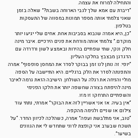
והתחילה למרוח את עצמה.
“דיברת עם אמא שלך לגבי הארוחה בשבת?” שאלה בזמן
שאני צלמתי אותה מספר תמונות במסווה של התעסקות
בטלפון.
“כן, היא אמרה שנבוא בסביבות אחת. אחים שלי יגיעו יותר
מוקדם.” צלמתי אותה מורחת את פנים הירכיים. איבר מינה
חלק ונקי, שתי שפתיים בהירות ובאמצע לשון ורדרדה עם
הדגדגן מבצבץ בחלקו העליון.
“יופי. זה נותן לנו זמן בבוקר לסדר את המחסן סופסוף” אמרה
והתפנתה לסדר את הלק ברגליים. היא התיישבה על הספה
מולי והניחה את רגלה על השולחן. הישיבה הזאת גרמה לאיבר
מינה להיפתח בצורה שחשפה יותר את חלקו הפנימי
והשפתיים התרחקו זו מזו.
“אין בעיה. אז אני אשריין לזה את הבוקר” אמרתי, נתתי עוד
צילום או שניים ולגימה מהקפה.
“טוב, אני מתלבשת ועפה” אמרה, כשהלכה לכיוון החדר. “על
תשכח שבערב אני קופצת לרוני שתחדש לי את הגוונים
בשיער”.