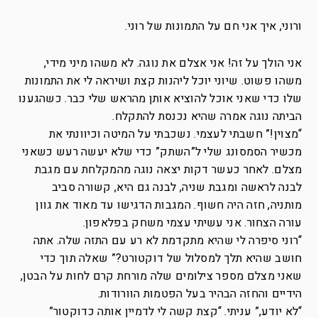
ורוני, איך אני חם על התמונות של רוני.
אני הולך על זה! אני אצלם את נוגה. לא משהו מיני מידי,
משהו פשוט. שיוני יוכל ליהנות קצת ושיראה לי את התמונות
שלו כדי שאני אוכל להוציא אותן מהראש שלי כבר. כשהגענו
הביתה נוגה אמרה שהיא נכנסת להתקלח.
“מצוין!” חשבתי לעצמי. נשכבתי על המיטה וכיוונתי את
מכשיר הסמסונג שלי ל”השתק” כדי שלא יעשה רעש כשאני
מצלם. לאחר כעשר דקות יצאה נוגה מהמקלחת עם מגבת
לבנה לראשה ומגבת שניה, לבנה גם היא, קשורה סביב
מותניה, חזה היה חשוף. המגבות הדגישו עד מאוד את גוון
עורה הצחור. אני עשיתי עצמי משחק בפלאפון.
“רוני סיפרה לי שהיא מתקדמת לא רע עם התזה שלה. אתה
חושב שהיא תלך למסלול של דוקטורט?” שאלה תוך כדי
שאני מצלם מספר צילומים שלה מורחת קרם לחות על הבטן,
הידיים והחזה הבהיר בעל הפטמות הוורודות.
“לא יודע,” עניתי. “קצת קשה לי לדמיין אותה כדוקטור”