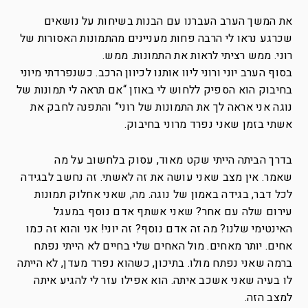
את המשך הערב העברנו עם הבנות בשיחות על נושאים
שכרגע נראו לי הרבה פחות מעניינים מהתמונות האסורות של
רוני. ממש רציתי לראות את התמונות. ממש.
בסוף הערב יוני ורוני ליוו אותנו לכיוון הרכב. כשנפרדתי מיוני
בחיבוק הוא הספיק ללחוש לי באוזן “אם תראה לי תמונות של
נוגה אני אראה לך את התמונות של רוני” והתפנה לחבק את
אשתי בזמן שאני נפרד מרוני בחיבוק.
בדרך הביתה הייתי שקט מאוד, עסוק בלחשוב על מה
שאמר. אין מצב שאני עושה את זה לאשתי. זה נחשב לבגידה
לכל דבר, בגידה באמון של נוגה. מה, שאני אחלוק תמונות
עירום שלה עם אחר? שאני אשתף אדם נוסף במעגל
האינטימי שלנו? מה זה אדם נוסף? זה יוני! אני והוא זה כמו
אחים. יותר מאחים. מול האחים שלי בחיים לא הייתי נפתח
ברמה שאני נפתח מולו. בתיכון, כשהוא נפרד מעדן, לא הייתה
לו בעיה שאני אשכב איתה. הוא אפילו עזר לי להגיע איתה
למצב הזה.