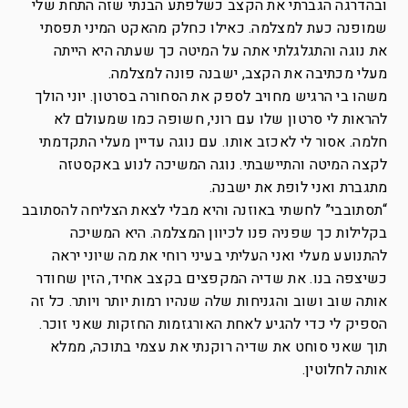
ובהדרגה הגברתי את הקצב כשלפתע הבנתי שזה התחת שלי
שמופנה כעת למצלמה. כאילו כחלק מהאקט המיני תפסתי
את נוגה והתגלגלתי אתה על המיטה כך שעתה היא הייתה
מעלי מכתיבה את הקצב, ישבנה פונה למצלמה.
משהו בי הרגיש מחויב לספק את הסחורה בסרטון. יוני הולך
להראות לי סרטון שלו עם רוני, חשופה כמו שמעולם לא
חלמה. אסור לי לאכזב אותו. עם נוגה עדיין מעלי התקדמתי
לקצה המיטה והתיישבתי. נוגה המשיכה לנוע באקסטזה
מתגברת ואני לופת את ישבנה.
“תסתובבי” לחשתי באוזנה והיא מבלי לצאת הצליחה להסתובב
בקלילות כך שפניה פנו לכיוון המצלמה. היא המשיכה
להתנועע מעלי ואני העליתי בעיני רוחי את מה שיוני יראה
כשיצפה בנו. את שדיה המקפצים בקצב אחיד, הזין שחודר
אותה שוב ושוב והגניחות שלה שנהיו רמות יותר ויותר. כל זה
הספיק לי כדי להגיע לאחת האורגזמות החזקות שאני זוכר.
תוך שאני סוחט את שדיה רוקנתי את עצמי בתוכה, ממלא
אותה לחלוטין.