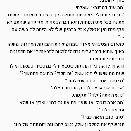
צורך להתנצל.
“מה עוד דמיינת?” שאלתי.
“בפנטזיות שלי היא הייתה חתולת מין. דמיינתי שאנחנו עושים
את זה בכל מיני תנוחות והיא דברה גסויות. אני יודע שאתם לא
מקיימים מין אנאלי, אבל בדמיון שלי לא הייתה לה בעיה עם
זה”
פתאום הצטערתי מאוד שמחקתי את התמונות האחרות. משהו
באיך שהוא דיבר עליה גרם לי לרצות להראות לו את התמונות
החושפניות באמת.
הראיתי לו את כל התמונות שנשארו לי במכשיר. כשאמרתי לו
שזה מה שיש לי הוא שאל “זה הכול? מה עם ההמשך?”
“מצטער, אחי. זה מה שצילמתי”.
“אז גם אני אראה לך רק תמונות כאלה”.
“נו, מה אתה? ילד?” תקפתי.
“מה אתה רוצה? או שעושים את זה כמו שצריך או שלא
עושים כלום”.
“טוב, טוב, תראה כבר!”
יוני שלף את הטלפון שלו, נכנס לתמונות ותמונתה של רוני