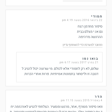
חמודי
22 בינואר 2016 בשעה 4:19 pm
סיפור מחרמן רצח
גם אנ.י מצלם בבית
ההרגשה מדהימה
התחבר למערכת כדי להשתתף בדיון
בואו נסו
21 במרץ 2017 בשעה 6:17 pm
שלום, לא רק לחמודי אלא לכולם. מי שרוצה יכול להגיב ל
דגובה זו וליסחור בתמונות אמיתיות. פרות אחרי הכרות.
הדר
4 באפריל 2015 בשעה 11:15 pm
וואו סיפור מטורף, אחר, מרגש ומסעיר. הצלחתי להגיע לאורגזמה יח
ד עם הסיפור שלך. עכשיו יהיו לי רעיונות חדשים למימוש ופנטזיה. ת