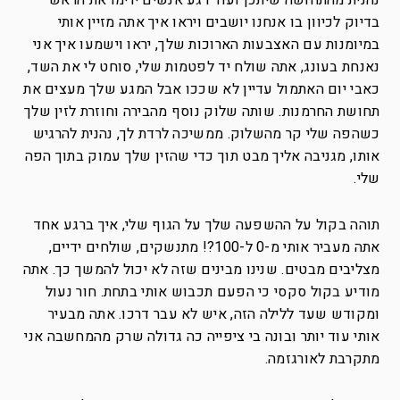
נהנית מהתחושה שיתכן ועוד רגע אנשים ירימו את הראש
בדיוק לכיוון בו אנחנו יושבים ויראו איך אתה מזיין אותי
במיומנות עם האצבעות הארוכות שלך, יראו וישמעו איך אני
נאנחת בעונג, אתה שולח יד לפטמות שלי, סוחט לי את השד,
כאבי יום האתמול עדיין לא שככו אבל המגע שלך מעצים את
תחושת החרמנות. שותה שלוק נוסף מהבירה וחוזרת לזין שלך
כשהפה שלי קר מהשלוק. ממשיכה לרדת לך, נהנית להרגיש
אותו, מגניבה אליך מבט תוך כדי שהזין שלך עמוק בתוך הפה
שלי.
תוהה בקול על ההשפעה שלך על הגוף שלי, איך ברגע אחד
אתה מעביר אותי מ-0 ל-100?! מתנשקים, שולחים ידיים,
מצליבים מבטים. שנינו מבינים שזה לא יכול להמשך כך. אתה
מודיע בקול סקסי כי הפעם תכבוש אותי בתחת. חור נעול
ומקודש שעד ללילה הזה, איש לא עבר דרכו. אתה מבעיר
אותי עוד יותר ובונה בי ציפייה כה גדולה שרק מהמחשבה אני
מתקרבת לאורגזמה.