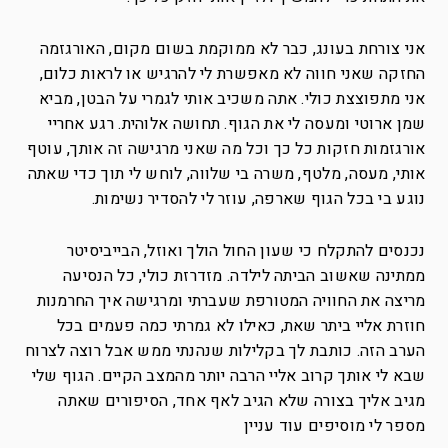
אני צורחת בעונג, כבר לא ממוקמת בשום מקום, האורגזמה
החזקה שאני חווה לא מאפשרת לי להרגיש או לראות כלום,
אני מתפוצצת כולי. אתה משכיב אותי לגמרי על הבטן, מביא
שמן ארוטי ומעסה לי את הגוף. תחושה אלוהית. רגע אחריי
אורגזמות חזקות כל כך וכל מה שאני מרגישה זה אותך, עוטף
אותי, מעסה, מלטף, משרה בי שלווה, לוחש לי תוך כדי שאתה
נוגע בי בכל הגוף שארפה, עוזר לי להסדיר נשימות.
נכנסים להתקלח כי שעון החול הולך ואוזל, הבייביסיטר
ממתינה שאשוב הביתה לילדה. מזדרזת כולי, כל הנסיעה
מריצה את החוויה המטורפת שעברתי ומרגישה איך החרמנות
חוזרת אליי ביתר שאת, כאילו לא גמרתי כמה פעמים בכל
הערב הזה. כותבת לך בקלילות שנהנתי ממש אבל רוצה לצרוח
שבא לי אותך קרוב אליי הרבה יותר מהמצב הקיים. הגוף שלי
מגיב אליך בצורה שלא הגיב לאף אחד, הסיפורים שאתה
מספר לי מוסיפים עוד עניין