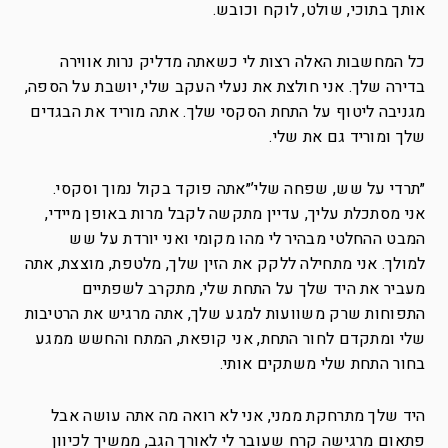
אותך בתוכי, שולט, לוקח וכובש.
כל המחשבות האלה רצות לי כשאתה מדליק נרות אווירה
בדירה שלך. אני חולצת את נעלי העקב שלי, יושבת על הספה,
מגניבה ליטוף על התחת הסקסי שלך. אתה מוריד את הבגדים
שלך ומוריד גם את שלי.
״תרדי על שש, שפחה שלי’״אתה פוקד בקול נמוך וסקסי.
אני מסתכלת עליך, עדיין מתקשה לקבל מרות באופן מיידי,
המבט ההחלטי מבהיר לי מהו מקומי ואני יורדת על שש
למולך. אני מתחילה ללקק את הזין שלך, מלטפת, מוצצת, אתה
מעביר את היד שלך על התחת שלי, מתקרב לשפתיים
התפוחות שרק משוועות למגע שלך, אתה מרגיש את הרטיבות
שלי ומתקדם לחור התחת, אני קופאת, המתח והחשש ממגע
בחור התחת שלי משתקים אותי.
היד שלך מתרחקת ממני, אני לא רואה מה אתה עושה אבל
פתאום מרגישה קרח שעובר לי לאורך הגב, ממשיך לכיוון