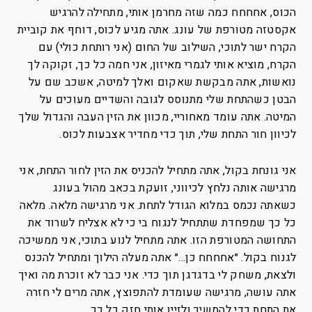
הכוס, אחחחח כמה שזה מחרמן אותי, מתחילה להרגיש
אקסטזה מטורפת של עונג. אתה מגיע לכוס, דוחף את קוביית
הקרח ישר לתוכי, השילוב של החום (אני רותחת כולי) עם
הקרח, מוציא אותי לגמרי מאיזון, אני חמה כל כך, זקוקה לך
נואשות, אתה מבקשת שאקום ואלך למיטה, אשכב שם על
הבטן כשהתחת שלי מתנוסס לגובה והשדיים מעוכים על
המיטה. אתה עומד מאחוריי, מכוון את הזין העבה והגדול שלך
לכיוון חור התחת שלי, תוך כדי מחדיר אצבעות לכוס.
אני גונחת בקול, אתה מתחיל להכניס את הזין לחור התחת, אני
מרגישה אותה נלחץ לכיווני, זועקת בכאב מהול בעונג
כשאתה נכמס במלוא הגודל לתחת. אני מרגישה מלאה. מלאה
כל כך שמפחדת שתתחיל לנגוח בי כי לא אצליח לשרוד את
התחושה המטורפת הזו. אתה מתחיל לנוע בתוכי, אני ממשיכה
לגנוח בקול. ״אחחחח כן…״ אתה מעלה הילוך ומתחיל להכנס
ולצאת, משחק לי בדגדגן תוך כדי. אני כבר לא זוכרת מה ואיך
אתה עושה, מרגישה שעומדת להתפוצץ, אתה מרים לי חזרה
את התחת כדי להמשיך ולזיין אותי חזק כל כך.