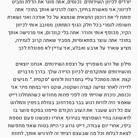
יורדים לכיוון השירותים. נכנסים, אתה סוגר את הדלת ומביט
לכיווני, אני מאשרת בחיוך, רוצה להרגיש אותך בתוכי. אתה
פותח לי את רוכסן החצאית שנמצא על כל אורכה ואני נשארת
חשופה לגמרי בכל חלק הגוף התחתון. מסובב אותי לכיוון
הקיר, מכופף אותי וחודר. אתה בלי קונדום, אני מרגישה אותך
בתוכי. אתה עוצר בפתאומיות, מסביר שאתה קרוב לגמירה,
מציע שארד על ארבע ואבלע, אני עדיין לא מסוגלת לכך.
סילון של זרע משפריץ על רצפת השירותים. אנחנו יוצאים
מהשירותים ומתקדמים לכיוון הדירה שלך. בדרך מדברים
קצת. אתה מסתכל עליי בחמדנות ולוחש ״סקסית..״. מגיעים
לדירה לאחר נסיעה קצרה ושקטה, שקט רווי במתח מיני. אני
נכנסת, נזכרת שהייתי פה לפני פחות מחודש כשהתחלנו דייט
שאמור היה להיות רגוע בבר במדרחוב בנחלת בנימין והתלהט
עם כל רגע שעבר. את הערב הקודם סיימנו בסקס סוער בו
לראשונה בחיי השפרצתי בטירוף. אחריו נפגשנו פעם נוספת
ביפו, אחרי יום עבודה, דייט גרוע כי היית בטוח שאני מחפשת
לצאת לבלות וכל מה שבעצם רציתי זה להרגיש אותך, לחוות