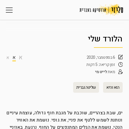
הלורד שלי
א
א
6 בספטמבר, 2020
א
זמן קריאה: 5 דקות
מאת
לייט מי
הוא והיא
שליטה גברית
ים, שבת בצהריים, שוכבת על מגבת חוף גדולה, עוצמת עיניים
ונותנת לשמש ללטף את פניי, את גופי. נושמת את האוויר
הנקי, נושמת את הגלים המתנפצים על החוף. נרגעת. באוזניי