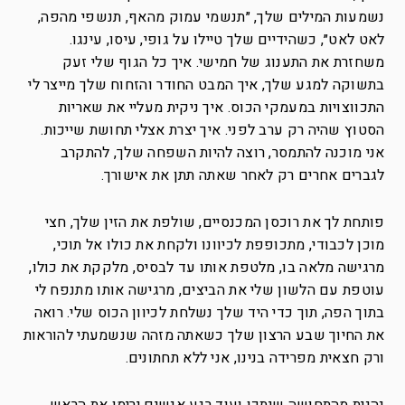
נשמעות המילים שלך, ״תנשמי עמוק מהאף, תנשפי מהפה,
לאט לאט״, כשהידיים שלך טיילו על גופי, עיסו, עינגו.
משחזרת את התענוג של חמישי. איך כל הגוף שלי זעק
בתשוקה למגע שלך, איך המבט החודר והזחוח שלך מייצר לי
התכווצויות במעמקי הכוס. איך ניקית מעליי את שאריות
הסטוץ שהיה רק ערב לפני. איך יצרת אצלי תחושת שייכות.
אני מוכנה להתמסר, רוצה להיות השפחה שלך, להתקרב
לגברים אחרים רק לאחר שאתה תתן את אישורך.
פותחת לך את רוכסן המכנסיים, שולפת את הזין שלך, חצי
מוכן לכבודי, מתכופפת לכיוונו ולקחת את כולו אל תוכי,
מרגישה מלאה בו, מלטפת אותו עד לבסיס, מלקקת את כולו,
עוטפת עם הלשון שלי את הביצים, מרגישה אותו מתנפח לי
בתוך הפה, תוך כדי היד שלך נשלחת לכיוון הכוס שלי. רואה
את החיוך שבע הרצון שלך כשאתה מזהה שנשמעתי להוראות
ורק חצאית מפרידה בנינו, אני ללא תחתונים.