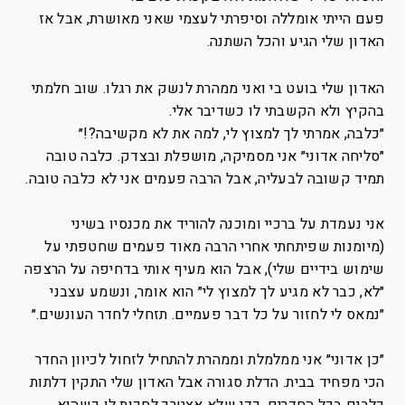
פעם הייתי אומללה וסיפרתי לעצמי שאני מאושרת, אבל אז
האדון שלי הגיע והכל השתנה.
האדון שלי בועט בי ואני ממהרת לנשק את רגלו. שוב חלמתי
בהקיץ ולא הקשבתי לו כשדיבר אלי.
״כלבה, אמרתי לך למצוץ לי, למה את לא מקשיבה?!״
״סליחה אדוני״ אני מסמיקה, מושפלת ובצדק. כלבה טובה
תמיד קשובה לבעליה, אבל הרבה פעמים אני לא כלבה טובה.
אני נעמדת על ברכיי ומוכנה להוריד את מכנסיו בשיני
(מיומנות שפיתחתי אחרי הרבה מאוד פעמים שחטפתי על
שימוש בידיים שלי), אבל הוא מעיף אותי בדחיפה על הרצפה
״לא, כבר לא מגיע לך למצוץ לי״ הוא אומר, ונשמע עצבני
״נמאס לי לחזור על כל דבר פעמיים. תזחלי לחדר העונשים.״
״כן אדוני״ אני ממלמלת וממהרת להתחיל לזחול לכיוון החדר
הכי מפחיד בבית. הדלת סגורה אבל האדון שלי התקין דלתות