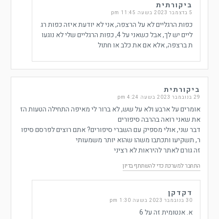
ביקורתית
5 בדצמבר 2023 בשעה 11:45 pm
כפות הרגליים לא על הרצפה, אני לא יודעת איזה כפות רג
ליים יש לך, אבל כשאני על 4, כפות הרגליים שלי לא נוגעו
ת ברצפה, אלא אם את כלב או חתול
ביקורתית
29 בנובמבר 2023 בשעה 4:24 pm
אומרים על ארבע ולא על שש, לא ברור לי מאיפה התחילה הטעות הז
את שאני רואה בהרבה סיפורים
דבר שני, אולי מספיק עם השברי סיפורים? אתם רוצים לפרסם סיפו
ר, תשקיעו ותכתבו משהו שהוא יותר משמעותי
זה גורם לאתר להיראות לא רציני
התחבר למערכת כדי להשתתף בדיון
דקדקן
30 בנובמבר 2023 בשעה 1:30 pm
א. אנטומית זה על 6