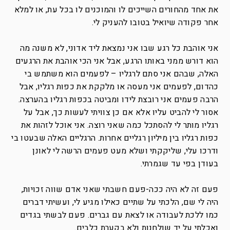
את אחד מהחורים השייכים לו והמוכנים לו בכל עת, או למלא
אחר פקודה שיואיל בטובו להעניק לי.
אני אוהבת כל רגע שבו אני נמצאת ליד אדוני, לא משנה מה
הוא דורש ממני באותו הרגע, אבל אני הכי אוהבת את הרגעים
האלה, שבהם אני סתם לרגליו – לפעמים הוא משתמש בי
כהדום, לפעמים אני מעסה או מלקקת את כפות רגליו, אבל
הרבה פעמים אני רובצת לידו ומביטה בכפות רגליו בהערצה.
אסור לי להביט עליו אלא אם כן צוויתי לעשות כך, אבל על
רגליו מותר לי להסתכל כמה שאני רוצה. אני אוכל לזהות את
כפות רגליו בין מיליון רגליים אחרות. הרגליים האלה שבעטו בי
ודרכו עלי, שליקקתי ושלא מעט פעמים הרשה לי לאונן
בעודן בפי עד שגמרתי.
פעם זה לא היה ככה-פעם חשבתי שאני אדם שווה זכויות,
היה לי שם, הלכתי על שתיים כאילו מגיע לי, ועשיתי דברים
כמו ללכת לעבודה או לצאת עם גברים. פעם לבשתי בגדים
ואכלתי על יד שולחנות ולא בקערת כלבים.