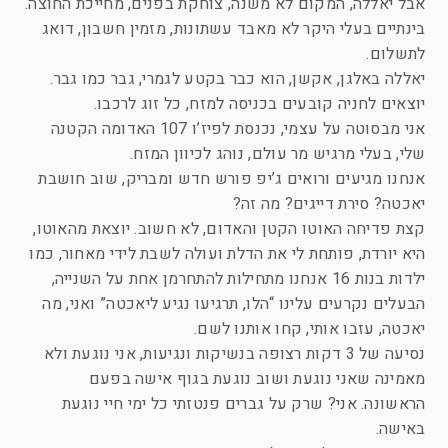
אבל יאללה, המקום לא משנה, צוחקת בפנים, מחייכת החוצה.
בינתיים בעלי היקר לא מאבד עשתונות, מזמין חשבון, דואג
לתשלום.
יאללה באלגן, אקשן, הוא כבר בקטע לגמרי, גבר כמו גבר.
יוצאים לחניה קובעים בכניסה למזח, כל זוג לרכבו.
אני מבסוטה על עצמי, נכנסת לפיז’ו 107 האדומה הקטנה
שלי, בעלי מרגיש מר עולם, נוהג לכיוון המזח.
אנחנו מגיעים ורואים ג’יפ פורש חדש ומבריק, שוב חושבת
יאכטה? סירת דייגים? מה זה?
קצת פדיחה האוטו הקטן והאדום, לא חשוב. יוצאת מהאוטו,
היא יורדת, פותחת לי את הדלת ועולה לשבת לידי מאחור, כמו
ילדות בנות 16 אנחנו מתחילות להתחרמן אחת על השנייה,
הבעלים נקרעים עלינו “הלו, תרגיעו נגיע ליאכטה” ואני, מה
יאכטה, עזבו אותי, קחו אותנו לשם.
נסיעה של 3 דקות רצופה בנשיקות ונגיעות, אני נוגעת ולא
מאמינה שאני נוגעת ושוב נוגעת בגוף אישה בפעם
הראשונה. אני? שרק על גברים פנטזתי כל ימי חיי נוגעת
באישה.