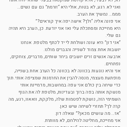
לא, לא לבעלי, אלא קולטת שמקנאה בבעלי שהוא יהיה אתה
ואני לא. רגע, לא בטוח, אולי היא “זורמת” גם עם נשים…
מממ… נמשיך את הערב.
אני פונה אליה “ולך? אישה יפה איך קוראים?”
היא מחייכת ומסתכלת עלי ואז אני יודעת. כן, הערב היא תהיה
גם שלי.
“אני דון” היא עונה ושולחת לי יד לכתף מלטפת. אנחנו
יושבות אחת צמוד לשנייה והגברים מולנו.
ארבעה אנשים זרים יושבים ביחד שותים, מדברים, צוחקים,
נפתחים.
אני והיא נוגעות בכוונה לא בכוונה כל הערב אחת בשנייה,
מופתעת מעצמי, מנסה להבין את החרמנות שמציפה אותי. תוך
כדי שיחה בין כולם אני עפה במחשבות, מדמיינת אותי
מנשקת אותה בפה ברוך ובעדינות, מלטפת לה את הגוף
השמימי הזה, נושקת לפטמות שלה, מלקקת, וואאוו, רגע, מה
קרה לך? תחזרי לשיחה שיש כאן.
“אז… מה עושים מכאן?” שאלה דון.
אני מחייכת, מחליטה להילחם, לא מוותרת.