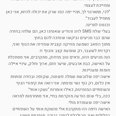
ומחייכת לעצמי.
“לכי, תתארגני לך, תהיי יפה כמו שרק את יכולה להיות, אני כאן
מתחיל לעבוד”.
נכנסנו למרינה.
בעלי שלח SMS לזוג והודיע שאנחנו כאן, הם שלחו בחזרה
שהם כבר מגיעים וביקשו שנחכה להם בחוץ.
מתוך הפאב נשמעה מוזיקה קצבית שמזיזה את הגוף ואני,
רקדנית לשעבר, רק שומעת קצב והגוף זז.
הנה מגיעים הזוג, נראים טוב מרחוק, מתקרבים, אני מסתכלת
על האישה, כבת ארבעים, שיער חום, ארוך וחלק, עיניי איילה
חומות ומעניינות.
אישה יפה שלובשת שמלה פשוטה, שקופה ובהירה ומתחת
אין כלום, רק גוף נשי ומפתה. אני רואה את קימורי הגוף
והשפתיים המזמינות, כאילו אומרות “נשקו אותי”.
ככה, בלי שום הודעה מוקדמת בחיי, אני מתחרמנת למראה
אישה יפה שעומדת מולי.
האישה היפה הזו מתקרבת אלי מנשקת אותי על השפתיים
בקלילות ואני, מבולבלת לגמרי, נבוכה, מגמגמת משהו.