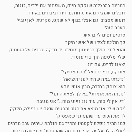
המרינה בהרצליה שוקקת חיים, משפחות עם ילדים, זוגות,
רוכלים שמציגים את סחורתם, ריח דגים וים באוויר.
רועש מסביב. גם אצלי בגוף לא שקט, סקרנית, לאן יוביל
הערב הזה?
סרטים רצים לי בראש.
כך הולכת לצידו של אישי היקר.
והוא לידי, הולך בביטחון מוחלט, יד חזקה וגברית על הטוסיק
שלי, מלטפת תוך כדי ענטוז.
יצאנו לדייט, עם זוג.
צוחקת, בעלי שואל “מה מצחיק?”
“נזכרתי במה שהיה לפני היציאה”
הוא צוחק בחזרה, מבין אותי, יודע.
“נו, מה את אומרת? בא לך לצאת היום?”
“די, אין לי כוח, עוד זוג וזיוני מוח…” אני מגיבה.
“יפה שלי, אני מוצא את הזוג ומבטיח שאם יש נפילה, מלקק
לך את הכוס עד שתתחנני שאפסיק”.
כמו תמיד נופלת לקסמיו ותמיד גם חולמת שיהיה ערב מדהים.
“יאללה, לך על זה. אבל זכור מה שהבטחת” מרגישה מנצחת