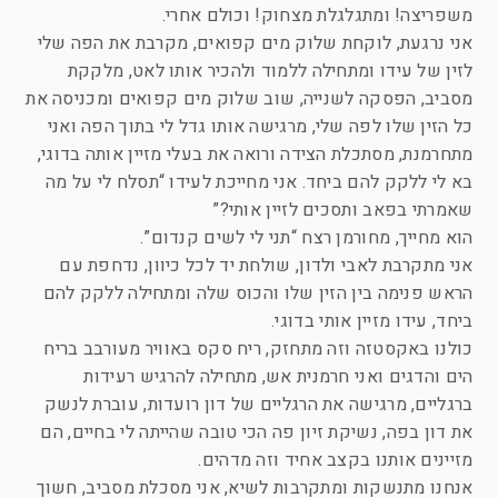
משפריצה! ומתגלגלת מצחוק! וכולם אחרי.
אני נרגעת, לוקחת שלוק מים קפואים, מקרבת את הפה שלי
לזין של עידו ומתחילה ללמוד ולהכיר אותו לאט, מלקקת
מסביב, הפסקה לשנייה, שוב שלוק מים קפואים ומכניסה את
כל הזין שלו לפה שלי, מרגישה אותו גדל לי בתוך הפה ואני
מתחרמנת, מסתכלת הצידה ורואה את בעלי מזיין אותה בדוגי,
בא לי ללקק להם ביחד. אני מחייכת לעידו “תסלח לי על מה
שאמרתי בפאב ותסכים לזיין אותי?”
הוא מחייך, מחורמן רצח “תני לי לשים קנדום”.
אני מתקרבת לאבי ולדון, שולחת יד לכל כיוון, נדחפת עם
הראש פנימה בין הזין שלו והכוס שלה ומתחילה ללקק להם
ביחד, עידו מזיין אותי בדוגי.
כולנו באקסטזה וזה מתחזק, ריח סקס באוויר מעורבב בריח
הים והדגים ואני חרמנית אש, מתחילה להרגיש רעידות
ברגליים, מרגישה את הרגליים של דון רועדות, עוברת לנשק
את דון בפה, נשיקת זיון פה הכי טובה שהייתה לי בחיים, הם
מזיינים אותנו בקצב אחיד וזה מדהים.
אנחנו מתנשקות ומתקרבות לשיא, אני מסכלת מסביב, חשוך