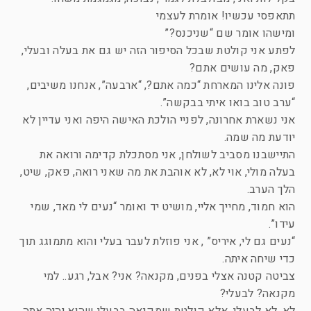
תתאפסי עכשיו! אומרת לעצמי
ומישהו אומר שם “שניכנס?”
לפתע אני קולטת שבכל הסיפור הזה יש גם את בעלה ובעלי,
פאק, מה עושים אתם?
פונה אלינו המארחת “כמה אתם?, “ארבעה”, אנחנו משיבים,
“ערב טוב בואו איתי בבקשה”.
אני נשארת אחרונה, לפניי הולכת האישה היפה ואני עדיין לא
יודעת מה שמה.
התיישבנו מסביב לשולחן, אני מסתכלת קדימה ורואה את
בעלה מולי, אוי לא, לא אוהבת את מה שאני רואה, פאק, שיט,
הלך הערב.
הוא חמוד, מחייך אליי, מושיט יד ואומר “נעים לי מאד, שמי
עידו”.
“נעים גם לי, איריס” , אני פוזלת לעבר בעלי והוא מתמוגג תוך
כדי שיחה איתה.
צביטה קטנה אצלי בפנים, מקנאה? אני? אבל, רגע.. למי
מקנאה? לבעלי?