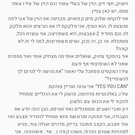
נישוק, חצי זיון, הזין של בעלי עומד וגם הזין של עידו עומד.
מממ, יש כאן עניין.
אני לוקחת שלוק מים קפואים, מכניסה את הזין של אבי לפה
ומוצצת לו. הוא נטרף, אני מלקקת לו את הביצים והוא מלקק
לה וגם מחדיר 2 אצבעות, היא משפריצה, אני עוצרת הכל,
מסתכלת. אז כן, זה נכון, נשים משפריצות, למה לי זה לא
קורה?
אני בהתקף צחוק, שואלים אותי מה מצחיק אותי ואני מספרת
שאני לא השפרצתי אף פעם.
עידו המקסים מסתכל עלי ואומר “את מרשה לי לגרום לך
להשפריץ?”
“YES Y0U CAN” אני עונה ועדיין צוחקת.
עידו, באלגנטיות מדהימה, פושק לי את הרגליים ומתחיל
לחקור לי את הכוס עם הלשון.
דון ואבי יושבים ומסתכלים ואני נטרפת, הבן זונה יודע את
העבודה, אני סמוקה ומרוגשת והוא מתחיל להחדיר אצבע ואז
עוד אצבע, הקצב מתגבר בדיוק מדהים ועולה עוד, מגיע
למחוזות שטרם הכרתי, משהו קורה ו… אוי.. אואוההוו.. אני