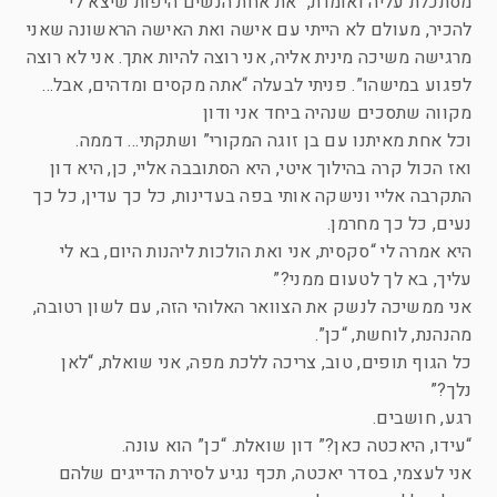
מסתכלת עליה ואומרת, “את אחת הנשים היפות שיצא לי
להכיר, מעולם לא הייתי עם אישה ואת האישה הראשונה שאני
מרגישה משיכה מינית אליה, אני רוצה להיות אתך. אני לא רוצה
לפגוע במישהו”. פניתי לבעלה “אתה מקסים ומדהים, אבל…
מקווה שתסכים שנהיה ביחד אני ודון
וכל אחת מאיתנו עם בן זוגה המקורי” ושתקתי… דממה.
ואז הכול קרה בהילוך איטי, היא הסתובבה אליי, כן, היא דון
התקרבה אליי ונישקה אותי בפה בעדינות, כל כך עדין, כל כך
נעים, כל כך מחרמן.
היא אמרה לי “סקסית, אני ואת הולכות ליהנות היום, בא לי
עליך, בא לך לטעום ממני?”
אני ממשיכה לנשק את הצוואר האלוהי הזה, עם לשון רטובה,
מהנהנת, לוחשת, “כן”.
כל הגוף תופים, טוב, צריכה ללכת מפה, אני שואלת, “לאן
נלך?”
רגע, חושבים.
“עידו, היאכטה כאן?” דון שואלת. “כן” הוא עונה.
אני לעצמי, בסדר יאכטה, תכף נגיע לסירת הדייגים שלהם