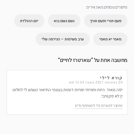
סיפורים נוספים מאת איריס:
פעם תורי ופעם תורך
גשם גשם בוא
יום ההולדת
מאמי יא מאמי
ערב משימות – הגירסה שלי
מחשבה אחת על “
שארטרז לחיים
”
קורא לילי
20 באוגוסט 2021 בשעה 12:53 am
יפה מאוד. היות וחוויתי חוויות דומות בעצמי התיאור נשמע לי לחלוט
ין לא פקטיבי.
התחבר למערכת כדי להשתתף בדיון