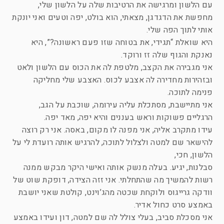
עם הלשון ומרגישה את הרטיבות שלה על הלשון שלי,
מחפשת את הדגדגן, מצאתי, הוא בולט, יפה וטעים ואני יונקת
אותי לתוך הפה שלי.
היא שואלת “תגידי, את בטוחה שזו פעם ראשונה?”, היא
נאנקת והגוף שלה זז ורוקד.
אני מגבירה את הקצב, מלטפת לה את הכוס עם הלשון ולאט
ובזהירות מחדירה לה אצבע לכוס. האצבע שלי מחליקה
פנימה לתוכה.
אני מתיישבת, מסתכלת עליה עירומה, שוכבת על הגב,
הרגליים פשוקות וראש בעננים והיא יפה, מאד יפה.
עידו מתקרב אליה, אני מפנה לו מקום, באסה. אני רק רוצה
להישאר שם למטה ולצלול לתוכה, להרגיש אותה רועדת לי על
הלשון, חכי,
סבלנות, יגיע. בעלה מנשק אותה ואישי היקר מבקש ממנה
רשות להמשיך מה שהתחלתי. אני זזה הצידה, דופקת שוט של
וודקה גרייגוס ולוקחת שכטה מהג’וינט, קולטת שאני יושבת
באמצע סרט כחול אדיר.
אני מסכלת סביב, בעלי צולל לה שם למטה, דון ועידו באמצע