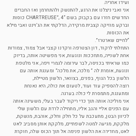
ועידו אחריה.
אני ואבי ניצלנו את הרגע, להתנשק ולהתחרמן ואז החברים
החדשים חזרו עם בקבוק בשם “CHARTREUSE”, 4 כוסות
וברקע מוזיקה קצבית מרקידה, הדלקתי את הג’וינט ואבי מילא
את הכוסות.
“לחיים שארטרז”.
התחלתי לרקוד, דון הצטרפה ורקדנו קצבי אבל צמוד, צמודות
אחת לשנייה, מתחככות ונוגעות, אני מפשיטה אותה, בדיוק
כמו שראיתי בכניסה, לבר עירומה לגמרי ויפה, אני מלטפת
ונוגעת, אומרת לה ” מלכה, את מלכה” ומענגת אותה עם
הלשון בכל הגוף, בפנים, בצוואר, הלשון מטיילת,
רוצה להספיק עוד ועוד, לטעום את כולה, היא נאנחת
ומתענגת, מתמסרת לי כולה בערגה.
אני מוליכה אותה תוך כדי ריקוד לעבר בעלי, משעינה אותה
עם הפנים אליי והגב אליו, מתחילה לרדת עם הלשון שלי
לכיוון הבטן, מתעכבת על כל חלק וחלק, אוהבת, מנשקת,
מלקקת, מגיעה למטה לשפתיים, מלקקת אותן מסביב לאט
לאט, מחדירה את הלשון פנימה אל תוך הכוס שלה, חוקרת