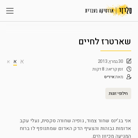
שארטרז לחיים
א
א
30 במרץ, 2013
א
זמן קריאה: 8 דקות
מאת
איריס
חילופי זוגות
אני בג’ינס שחור צמוד, גופיה שחורה סקסית, נעלי עקב
אדומות גבוהות והצעיף הדק האדום שמתנופף לו ברוח
המגיעה מכיוון הים.