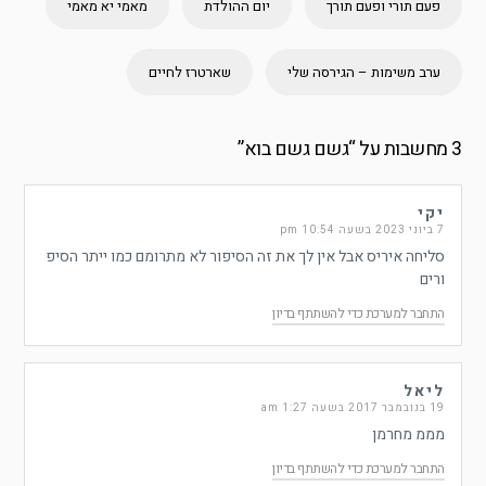
פעם תורי ופעם תורך
יום ההולדת
מאמי יא מאמי
ערב משימות – הגירסה שלי
שארטרז לחיים
3 מחשבות על “
גשם גשם בוא
”
יקי
7 ביוני 2023 בשעה 10:54 pm
סליחה איריס אבל אין לך את זה הסיפור לא מתרומם כמו ייתר הסיפ
ורים
התחבר למערכת כדי להשתתף בדיון
ליאל
19 בנובמבר 2017 בשעה 1:27 am
מממ מחרמן
התחבר למערכת כדי להשתתף בדיון