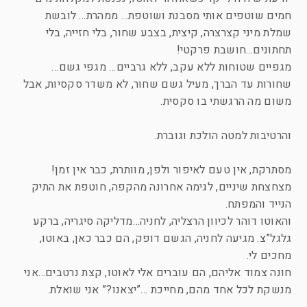
חמים שוטפים אותי מסבנת ושוטפת… ממהרת… לובשת
שמלת מיני קצרצרה, קיצית, בצבע שחור, בלי חזייה, בלי
תחתונים…חושבת פרקטי!
מגפיים שטוחות ללא עקב, ללא גרביים… מגפי גשם…
שחורות עד הברך, מעיל גשם שחור, לא משדר סקסיות, אבל
משום מה הרגשתי בו סקסית.
והרטיבות למטה הולכת וגוברת.
מסתרקת, אין טעם לאיפור ולפן, מוותרת, כבר אין זמן!
מצחצחת שיניים, לגימה אחרונה מהקפה, חוטפת את התיק
הנייד והמפתח.
והאוטו דוהר לכיוון הרצליה, לחניה…מדליקה סיגריה, ברקע
גלגל”צ. מגיעה לחניה, הגשם דופק, הם כבר כאן, באוטו,
מחכים לי.
חונה צמוד אליהם, הם עוברים אלי לאוטו, קצת נרטבים…אני
מנשקת לכל אחד מהם, מחייכת …”יצאנו?” אני שואלת.