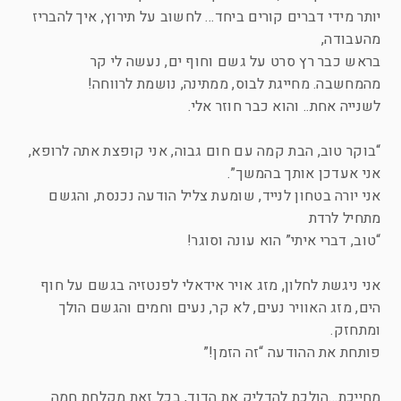
יותר מידי דברים קורים ביחד… לחשוב על תירוץ, איך להבריז
מהעבודה,
בראש כבר רץ סרט על גשם וחוף ים, נעשה לי קר
מהמחשבה. מחייגת לבוס, ממתינה, נושמת לרווחה!
לשנייה אחת.. והוא כבר חוזר אלי.
“בוקר טוב, הבת קמה עם חום גבוה, אני קופצת אתה לרופא,
אני אעדכן אותך בהמשך”.
אני יורה בטחון לנייד, שומעת צליל הודעה נכנסת, והגשם
מתחיל לרדת
“טוב, דברי איתי” הוא עונה וסוגר!
אני ניגשת לחלון, מזג אויר אידאלי לפנטזיה בגשם על חוף
הים, מזג האוויר נעים, לא קר, נעים וחמים והגשם הולך
ומתחזק.
פותחת את ההודעה “זה הזמן!”
מחייכת…הולכת להדליק את הדוד, בכל זאת מקלחת חמה