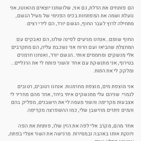
הם פותחים את הדלת, גם אני, שלושתנו יוצאים מהאוטו, אני
נועלת ושמה את המפתחות בכיס הפנימי של מעיל הגשם,
מתחילה לרוץ לעבר החוף, הגשם יורד, הם לידי רצים.
החוף שומם…אנחנו מגיעים לפינה שלנו, הם נאבקים עם
המחצלת שהביאו ועם הרוח אני נשכבת עליה, הם מתקרבים
אלי מנשקים ומחממים אותי…הגשם יורד, ואנחנו חרמנים
בטירוף, אני מתנשקת עם אחד והשני פותח לי את הרגליים…
ומלקק לי את התות.
אני מוצפת מים, מוצפת מחרמנות. אנחנו רטובים, רטובים
לגמרי. שניהם עלי מתנשקים איתי ביחד, אחד מהם מחדיר לי
אצבעות מקדימה והשני מעסה לי את הישבנים, מפליק בהם
והמים ניתזים מהישבן שלי, כמו ההשפרצה מקדימה.
אחד מהם, מקרב אלי לפה את הזין שלו, פותחת את הפה
ויונקת אותו באהבה ובמסירות. מרגישה את השני אצלי בפתח,