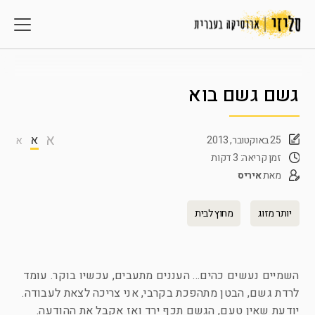
גשם גשם בוא
א
א
25 באוקטובר, 2013
א
זמן קריאה: 3 דקות
מאת
איריס
יותר מזוג
מחוץ לבית
השמיים נעשים כהים… העננים מתעבים, עכשיו בוקר. עומד
לרדת גשם, הבטן מתהפכת בקרבי, אני צריכה לצאת לעבודה.
יודעת שאין טעם, הגשם תכף ירד ואז אקבל את ההודעה.