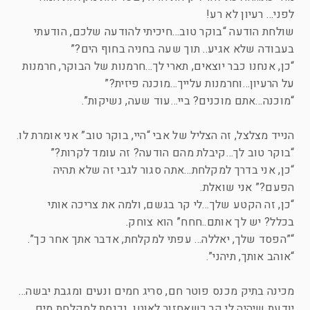
לפני… רעיון לא רע!
שולחת הודעה “בוקר טוב…חיכיתי להודעה שלכם, הודעתי
בעבודה שלא אגיע.. תוך שעה בחניה בחוף הים?”
“כן, אנחנו כבר יוצאים, תארי לך…חרמנות של הבוקר, חרמנות
על הרעיון…וחרמנות עלייך…מוכנה פיזית?”
“מוכנה…אתם מוכנים? ביי…עוד שעה, נשיקות”.
הנייד מצלצל, זה הצליל של אבי “היי, בוקר טוב” אני אומרת לו.
“בוקר טוב לך…קיבלת מהם הודעה? זה עומד לקרות?”
“כן, אני בדרך למקלחת…אתה סגור לגבי זה שלא תהיה
הפעם?” אני שואלת.
“כן, זה הקטע שלך…לי קר בגשם, ולמה את צריכה אותי
בכלל? יש לך אותם..חחח” הוא צוחק.
“”הפסד שלך, יאללה… עפתי למקלחת, אדבר אתך אחר כך”.
“אוהב אותך, תיהני”.
מכינה בתיק מכנס פוטר חם, סריג חמים ונעים ומגבת יבשה…
יודעת שיהיה לי קר כשאחזור לאוטו, נכנסת למקלחת מים