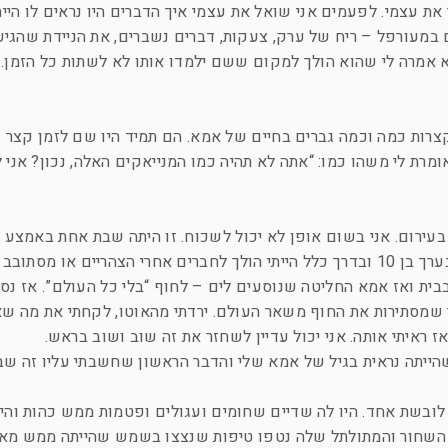
 את עצמי. לפעמים אני שואל את עצמי איך הדברים היו נראים לו היית
ם במעורפל – ריח של ערק, צעקות, דברים נשברים, את הניידת שהגיע
א אמרה לי שהוא הולך למקום ששם ילמדו אותו לא לשתות כל הזמן. 
רות כמה וכמה גברים בחיים של אמא. הם תמיד היו שם לזמן קצר ו
ומרת לי משהו כמו: “אתה לא תהיה כמו המנייאקים האלה, נכון? אני 
עירום. אני בשום אופן לא יכול לשכוח. זו היתה שבת אחת באמצע 
שאמא החליטה שאנחנו הולכים לים. הייתי בערך בן 10 ובדרך כלל הייתי הולך לחברים אחרי הצהריים או 
ית ואז אמא החליטה שנוסעים לים – לחוף “בלי כל העולם”. אז נסענ
כר שמסתירות את החוף משאר העולם. ירדתי מהאוטו, לקחתי את מה 
ז ראיתי אותה. אני יכול עדיין לשחזר את זה שוב ושוב בראש.
שהייתה נראית בגיל של אמא שלי והדבר הראשון שחשבתי עליו זה ש
 לובשת אחד. היו לה שדיים שחומים ועגולים ופטמות ממש כהות וה
ער השחור והמתולתל שלה נטפו טיפות שנצצו בשמש שהייתה ממש מאח