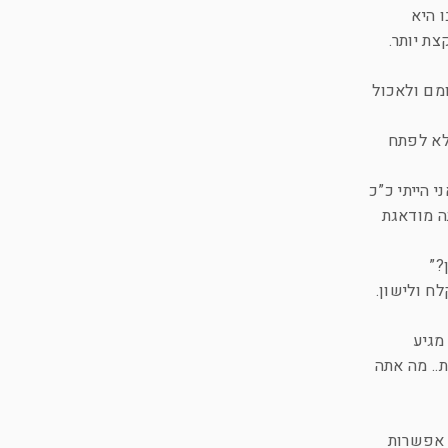
 היא
צת יותר.
ומם ולאכול
אלא לפתח
 הייתי כ”כ
ה מודאגת
ח ולישון.
מגיע
.. מה אתה
י אפשרות