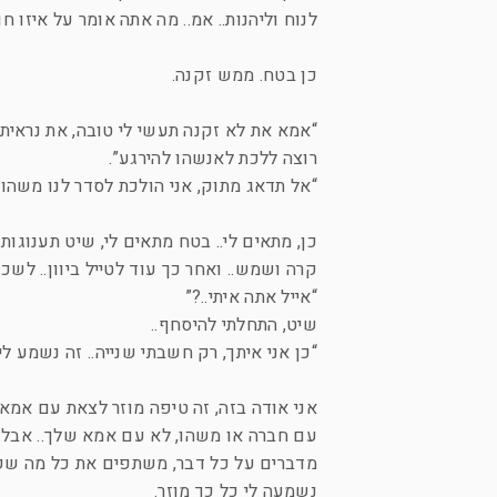
לנוח וליהנות.. אמ.. מה אתה אומר על איז
כן בטח. ממש זקנה.
“אמא את לא זקנה תעשי לי טובה, את נראית
רוצה ללכת לאנשהו להירגע”.
“אל תדאג מתוק, אני הולכת לסדר לנו משהו ח
כן, מתאים לי.. בטח מתאים לי, שיט תענוגות 
קרה ושמש.. ואחר כך עוד לטייל ביוון.. לשכו
“אייל אתה איתי..?”
שיט, התחלתי להיסחף..
“כן אני איתך, רק חשבתי שנייה.. זה נשמע לי
אני אודה בזה, זה טיפה מוזר לצאת עם אמא
עם חברה או משהו, לא עם אמא שלך.. אבל מ
מדברים על כל דבר, משתפים את כל מה שקו
נשמעה לי כל כך מוזר.