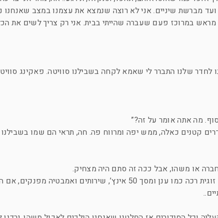
ועד מברשת שיניים. אני לא רוצה שנמצא את עצמנו במצב שאנחנו נ
ך מראש במרוכז פעם שעברה שהייתי בבית. אני רק צריך לשים את הכל
נו לחדר שלנו התברר לי שאמא לקחה בשבילנו סוויטה. פאקינג סוויט
וף. מה אתה אומר על זה?”
דרים קטנים כאלה, ממש יפה ומרווח פה. חה, תראי הם שמו בשבילנו
 חברה או משהו, אבל ככה זה סתם היה מצחיק.
החדרים היו מדהימים. בכל אחד הייתה מיטה זוגית רכה כמו ענן ומסך 50 אינץ’, שירותים ואמבטי
ים..
העליה וכל הסידורים אז החלטנו שאנחנו הולכים לאכול משהו. ירדנו 