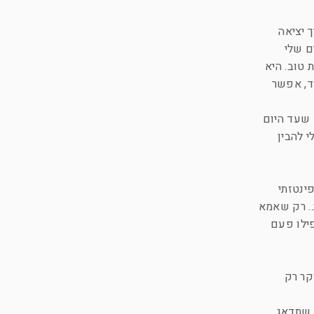
ך יציאה
ם שלי
 טוב. היא
ד, אפשר
 שעד היום
 להבין
ינטזתי
.. רק שאמא
פילו פעם
קר רק
ה שתדאג