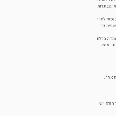
 מבוגרות,
נסתי לחדר
נייה כדי
עמדה בדלת
ום. אמא
 אחר..
הורס. יש