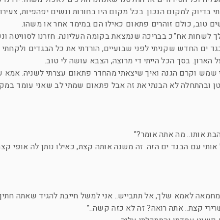
דיוק למקום הנכון. בכל מקום היו בחורות ונשים יפהפיות, צעירות,
 טוב, כולם זוהרים פתאום כאילו הם במימד אחר או משהו.
 לשחות אח”כ בבריכה שנמצאת בקומה העליונה. חזרנו לסוויטה ונכ
 ים החדש שקניתי לפני שבועיים, הורדתי את כל הבגדים ולקחתי ש
ארון. בסך הכל הייתי די מרוצה, הצבא עושה לי טוב.
 שמש וקרם הגנה ואיך שיצאתי מהחדר פתאום עצרתי לשניה. אמא 
ן ובהתחלה לא הבנתי את זה אבל פתאום שמתי לב שאני עומד במק
בת אותו.. מה אתה אומר?”
 אותי עם הבגד ים הזה. זה משנה אותה קצת, כאילו נותן לה אופי קצת
ו מחמאה לאמא שלך, אל תתבייש.. אני למשל חייבת להגיד שאתה חתיך 
רירי קצת.. אתה רואה? זה לא כזה קשה..”