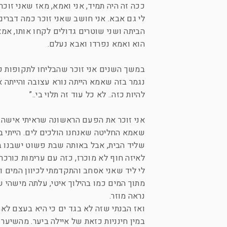
ככה זה היה תמיד, אני ואמא, מאז שאני זוכר
לי גם אבא. אני חושב שאני זוכר כמה דברי
הביתה ושני שוטרים גדולים לקחו אותו, אמ
הוא ואמא נפרדו ואבא נעלם.
במשך השנים אני זוכר שהבליחו לתקופות קצ
נגמר בזה שאמא הייתה נורא עצובה והייתה א
להיות כזה.. לא כל עוד זה תלוי בי..”
אני זוכר את הפעם הראשונה שראיתי אישה ב
שליד הבית, אבל באותה שבת פשוט ישבנו בב
לאיזה חוף לא מוכרז, כזה עם ערימות כור
לי ליד שאני אסחב והתקדמתי לכיוון המים וא
מתוך המים כמו בהילוך איטי, עלתה מישהי 
נראה מוזר.
ואז הבנתי שזה לא בגד ים כי היא בעצם לא
במין חינניות כזאת של איילה ביער. מהשי