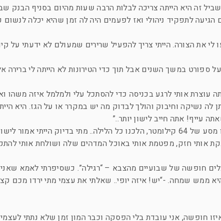
שביל זה היא הייתה צריכה לבלות הרבה שעות מהיום בסניף הבנק שבו
ם הגיעה לתפקיד ניהולי ואז לפעמים היה לה זמן שהיא יכלה לנשום ק
 לי את הצורה. הייתי צריך להפעיל שרירים שמעולם לא ידעתי על קי
 על ספורט במשך השנים אבל תוך כדי הטירונות לא הייתה לי ברירה 
ה עוצרת אותי לרגע בכניסה כדי להסתכל עלי ולמלמל איזה משהו ואני
ן לה נשיקה וחיבוק והולך לבדוק מה יש במקרר או על הגז. היא היית
ה עייף! אתה חייב לישון יותר..”
ק הייתי אמור לישון?”
חבקת אותי חזק, מפטמת אותי באוכל המדהים שלה ושולחת אותי להתקל
לים חופשה של שבועיים מהצבא – “רגילה”. כשסיפרתי לאמא שאני 
א ממש שמחה. -“יש! איזה יופי.. שאלתי את עצמי מתי ירדו מכם קצת
 איזו חופשה, אני עובדת בלי הפסקה וכבר המון זמן שלא נתתי לעצמ