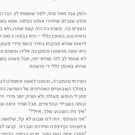
הזמן עבר מאד מהר, לפני ששמתי לב כבר הגיע
מורט עצבים שיחררו אותנו הביתה. אמא באה
נועצים בה.. משהו בה היה קצת שונה, היא בא
נראית טוב באופן כללי – היא גבוהה כזאת 
לראות שהיא מבקרת בחדר כושר מידי פעם, 
היא יצאה מהאוטו והתקרבה אלינו ומשום מק
לא שמתי לב לזה שהיא יפה, אבל משהו בתגוב
שהיא באופן כללי די מושכת.
נפרדתי מהחבר’ה, נכנסנו לאוטו והתחלנו לנ
במהלך השבועיים האחרונים על הנסיעה הזאת
תתן לי חופש פעולה ולא תציק יותר מידי. ה
קנתה בשבילי קונדומים, אבל תמיד נראה שהי
“איך היה השבוע שלך, אייל?”
“אני מעופף.. היה לנו שבוע לא קל, שלושה 
ציחצחנו וקירצפנו וסידרנו ועבדנו.. קרעו לנ
“מסכן, אתה בטח גמור.. תגיע הביתה, הכנתי