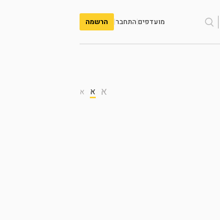
מועדפים
|
התחבר
|
הרשמה
א
א
א