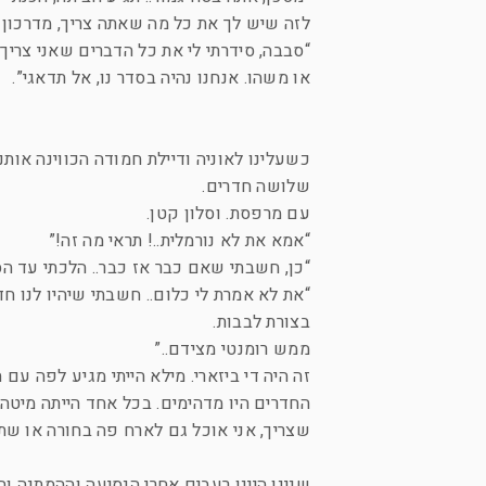
לזה שיש לך את כל מה שאתה צריך, מדרכון 
“סבבה, סידרתי לי את כל הדברים שאני צרי
או משהו. אנחנו נהיה בסדר נו, אל תדאגי”.
כשעלינו לאוניה ודיילת חמודה הכווינה אות
שלושה חדרים.
עם מרפסת. וסלון קטן.
“אמא את לא נורמלית..! תראי מה זה!”
“כן, חשבתי שאם כבר אז כבר.. הלכתי עד הס
“את לא אמרת לי כלום.. חשבתי שיהיו לנו ח
בצורת לבבות.
ממש רומנטי מצידם..”
זה היה די ביזארי. מילא הייתי מגיע לפה עם
שצריך, אני אוכל גם לארח פה בחורה או שתי
שנינו היינו רעבים אחרי הנסיעה וההמתנה ו