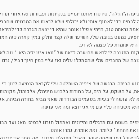
ה ה”רגילה”, טירטרו אותנו יומיים בנקיונות ועבודות ואז אחרי תדרי
 לבסיס כדי לאסוף אותי ולא יכולתי שלא לראות את המבטים שחברי
מת נראתה טוב, הייתי אפילו אומר שהיא די יצאה מגדרה כדי להיראות
יחסית, כמעט בגובה שלי, השיער שלה קצר וחלק במין קארה כזה חמו
היא שומרת על עצמה לא רע.
ום התגנבה לי לראש מחשבה כזאת של “וואו איזו יפה היא..” וזה לא
ה של החברים שלי שהסתכלו עליה ואז עליי במין חיוך דבילי, גרם לי
סוע הביתה. הרגשה של ציפיה השתלטה עלי לקראת הנסיעה ליוון. די פ
, על השקט, על הים, על בחורות בלבוש מינימלי, אלכוהול, מקומות
יא לא עושה לי בעיות בפעמים הבודדות שאני מביא בחורה הביתה, א
א משגיחה עליי עם מי אני יוצא ומה אני עושה.
ימים בשטח עם תרגילים ותיזוזים ואתמול חזרנו לבסיס. מאז ועד הבו
ו את התחת.” כלומר, זאת אומרת, גמרו אותנו.
 לך אוכל כמו שאתה אוהב, תאכל, תתקלח, תירגע.. אה, מחר אני צריכ