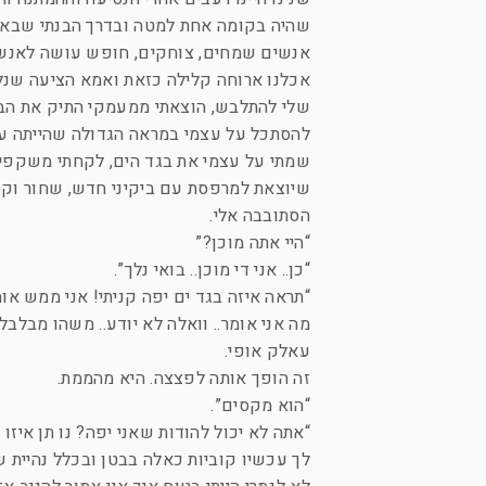
שהיה בקומה אחת למטה ובדרך הבנתי שבאתי ב
אנשים שמחים, צוחקים, חופש עושה לאנשים
אכלנו ארוחה קלילה כזאת ואמא הציעה שנלך
שלי להתלבש, הוצאתי ממעמקי התיק את הבגד
להסתכל על עצמי במראה הגדולה שהייתה על ה
שמתי על עצמי את בגד הים, לקחתי משקפי
שיוצאת למרפסת עם ביקיני חדש, שחור וקט
הסתובבה אלי.
“היי אתה מוכן?”
“כן.. אני די מוכן.. בואי נלך”.
“תראה איזה בגד ים יפה קניתי! אני ממש אוה
מה אני אומר.. וואלה לא יודע.. משהו מבלבל
עאלק אופי.
זה הופך אותה לפצצה. היא מהממת.
“הוא מקסים”.
“אתה לא יכול להודות שאני יפה? נו תן איז
לך עכשיו קוביות כאלה בבטן ובכלל נהיית ש