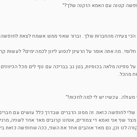
ו חופשה קטנה עם האמא הזקנה שלך?”
 הכי צעירה מהחברות שלך.. וברור שאני ממש אשמח לצאת לחופשה א
לומי.. מה אתה אומר על הרעיון לנסוע ליוון לכמה ימים? לעשות קרו
על ספינה מלאה בכוסיות, בטן גב בבריכה עם נוף לים מכל הכיוונים, 
ח מהכל..
 מעולה.. עכשיו יש לי למה לחכות!”
 שלי לחופשה כזאת. זה מסוג הדברים שבדרך כלל עושים עם חברים 
צד שני אני ואמא די צמודים, אנחנו קרובים מאד אחד לשניה, מרגיש
רה לנו וכן, גם מאד אוהבים אחד את השני, ככה שחופשה כזאת בי