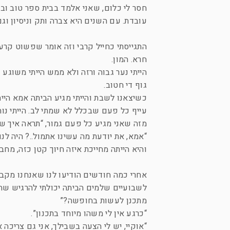
חסר לי כלום, שאני אלמד בבית ספר טוב וב
עובדת. עם השנים היא צברה ותק וניסיון וג
התגייסתי כחייל קרבי וזה אומר שפשוט קרעו
חרא. המון.
הייתי נער גבוה ורזה ולא ממש הייתי משוגע
גוף די חטוב.
כשיצאנו לשבת והייתי מגיע הביתה אמא היית
עייף כל פעם שבכלל לא שמתי לב. הייתי נות
מזה שאני מגיע כל פעם גמור, “תראה איך שאת
“אמא, את יודעת מה עשינו אתמול..? היה לנו מסע של 64 קילומטר, הלכנו כל הלילה.. מתי בדיו
והיא הייתה מחייכת איזה חיוך קטן כזה, מ
אחרי כמה חודשים הודיעו לנו שאנחנו מקב
לשבועיים שלמים הביתה יכולתי להרגיש שהי
מתכנן לעשות בחופשה?”
“כרגע אין לי משהו מיוחד בתכנון”.
“אוקיי, יש לי הצעה בשבילך, אני גם צריכה