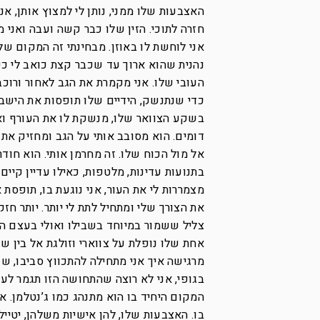
האצבעות שלו ממני, נותן לי למצוץ אותן, א
חזרה לתוכי. הזין שלו כבר קשה ועבה ואני מ
אני לוחשת לו באוזן. מבחינתי זה המקום שלו
נהנית שהוא ארוך עד שכבר קצת כואב לי כש
העובי שלו. אני מקמרת את הגב לאחור ורוכב
כדי שנתנשק, הידיים שלו תופסות את הישבן
בשקע הצוואר שלו, מנשקת לו את העורף ואנ
דומים. הוא מסובב אותי על הגב ומחזיק את 
אל מול הכוח שלו. זה מחרמן אותי. הוא חודר
בתנועות עדינות, מלטפות, כאילו עדיין קיים
מצמררות לי את העור, אני נוגעת בו, תופסת 
את הצורך שלי ומתחיל לתת לי יותר. יותר חזק
צליל ששמור במיוחד בשבילו ואולי בעצם הוא
אחת שלו נופלת על צווארי וזולגת אל בין ש
מרגישה איך אני מתחילה להתכווץ סביבו, שפ
בגופי, אני לא רוצה שהתחושה הזו תגמר לעו
המקום היחיד בו הוא מתנהג כמו ג’נטלמן. אח
בו. האצבעות שלו, להן אישיות משלהן, יטיילו