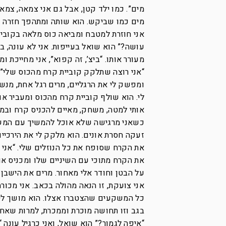
מים”. כמו ילד קטן, אבל גם אני צמאה, צמא
מים כמו שביקש. הוא שותה ומתהפך חזרה על ה
אני חוזרת למטבח ומביאה כוס מלאה בקוביות 
עושה?” הוא שואל בעייפות. אני לא עונה, ב
מעורר אותו. “ביצ’, זה קפוא”, אני מחייכת 
“אני רוצה שתלקק קוביית קרח מהכוס שלי” א
ומפשק לי את הרגליים, מרים רגל אחת, מנשק
לי. הוא שולף קוביית קרח מהכוס ומעביר או
אותי למטה, משחק, מאיים להכניס קרח ובמק
כשאני מרגישה שלא אוכל להמשיך עם המשחק
זעקה חסרת אונים. הוא מלקק לי את הירכיי
את הקרח שסופח את כל הנוזלים שלי. “אני צ
את הקרח מתוכי עם השיניים שלו ומכניס או
על הבטן וחודר אלי מאחור. מרים את הישבן ש
אני צועקת, זו הנאה מהולה בכאב. אני מכור
כל המשקעים שהצטברו אצלו. הוא מושך לי ב
בגב וזו תחושה מוכרת וממכרת, למרות שאח”
“איפה לגמור?” הוא שואל, ואני כרגיל עונה