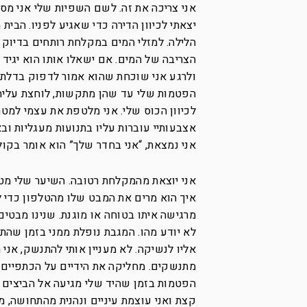
אני צריכה את זה. לשם השפיות שלי אני מסכ
יצאתי לכיוון הדירה כדי שאגיע לפניו. הבי
הלילה. למזלי המים במקלחת רותחים בדיוק כ
הצריבה של המים. אם ישאלו אותו הוא יגיד
ולרגע אני שוכחת שהוא אמור לדפוק בדלת ב
הפטמות שלי עד שהן מתקשות, לוחצת עליהן
לכיוון הכוס שלי. אני מלטפת את עצמי למט
אצבעותיי עוברות עליו בתנועות מעגליות ו
אני נמצאת, “אני בחדר שלך” הוא אומר בקול 
אני יוצאת מהמקלחת רטובה. השיער שלי מטפט
איך הוא מרים את המבט שלו מהטלפון כדי לב
מרגישה איתו בטוחה או מוגנת. שנינו מבטי
לא יודע מהו. המגבת נופלת ממני בזמן שהת
אליו לנשיקה. לא מעניין אותי להתנשק, אני 
מתנשקים. מחליקה את הידיים על הכתפיים של
הפטמות בזמן שהיד שלי מגיעה אל הביצים ש
קצת ואני עוצמת עיניים ונהנית מהתחושה, מ