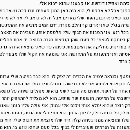
ימה ואפילו דורשת, אז קבענו שהוא ייבוא אלי.
ת הפוך אבל לא אכפת לי, הוא היה כאן המון פעמים וגם ככה נשאר במ
מו שאני אוהבת, העור שלי מאדים אבל זה לא כואב לי, אני לא מרג
 שזה בגלל שאני אדם קר והלב מקרח. זרם המים מרגיע את ההתרגשו
כל רגע. אני מסבנת את הגוף שלי, מלטפת אותו, מעבירה את האצבע
 וצוחקת לעצמי כל פעם שהן קופצות חזרה החוצה. יד אחת מחליט
ה בעדינות, מחליקה את האצבעות פנימה עד שאני מוצאת את הדגדגן 
באטיות ואני מתענגת על התחושה. אני שומעת את הקול שלו מבעד לט
צרוד.
ף וכנראה ירטיב את הכרית. זה יציק לו. הוא כבר במיטה שלי ערום. 
חון אותי ולפתע אני לא מרגישה בנוח להוריד מולו את המגבת. אני 
ם אחד על השני, תוהים מה עובר לשני בראש, מנהלים שיחה על נוש
יישבתי על המיטה, חושפת שד שופע. הוא לא מצליח להתאפק יותר ו
רק רוצה שהוא ימלא אותי ויכנס אלי עמוק. אני עולה עליו בזמן שאנח
ו, על החזה שלו, לכיוון הבטן. הוא תופס לי את החזה, מעסה אותו, 
לו ומוציאה ממנו גניחה קלה. היד שלו מוצאת את הכוס שלי, הוא מ
תענגת על הזרמים שעוברים לי בגוף בכל פעם שהוא נוגע בי. הוא מ