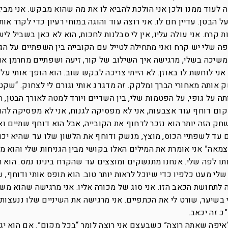
ה לעוד ממנו ולכן אני הולכת להביא לו את מה שהוא מבקש. אני מביא
בטן. עדיין חם לו. אני רוצה עוד והוגה במוחי רעיון כדי לקרר אותו
קרח. אני עולה עליו, אין לי סבלנות לחכות, הוא לא כאן בשביל לישו
פה שלי יש קרח ואני מתחילה לטייל עם הקובייה בין השפתיים על הגב
וממשיכה בשלי, מרגישה איך השילוב של קור, זיעה ושפתיים מחרמן או
ני לוחשת לו באוזן. לא הייתי צריכה לבקש שוב. הוא הופך אותי על 
 אותה מאחורי הברך ומלקק. זה מדגדג אותי וגורם לי לצחוק. “שקט
תה על גופי, על הפטמות שלי, בין השדיים ויורד למטה לאורך הבטן, 
ום דוחף עוד אצבעות, אני לא מפסיקה לגנוח, אני לא מפסיקה להת
 הזה יותר הוא נזכר לדחוף את הקובייה, אבל הוא דוחף שתיים וא
ם עד לשפתיי הכוס, מוצץ, מנשק ודוחף את הלשון שלו עד שהיא יכ
מאה” אני אומרת את המילים האלו בקושי מבין הגניחות שלי והוא מח
תו לפה שלי. אנחנו מתנשקים ומוצצים עד שהקרח בינינו נמס. הוא ה
לי מעט כלפיו כדי שיוכל לראות יותר טוב. הוא תופס אותי ודוחף, ש
ה לתחושת הכאב הזו. אני סוג של מכורה אליו. אני מרגישה שהוא מש
שיער, שורט לי את הכתפיים. אני מרגישה את השיניים שלו ננעצות 
כ זה יכאב.
 “איפה שאתה רוצה” כשבעצם אני רוצה לומר “בכל מקום”. אם הוא יג