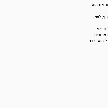
ו. אם הוא
וף, לשיער
ם. אני
אסורים.
ל הוא נרדם