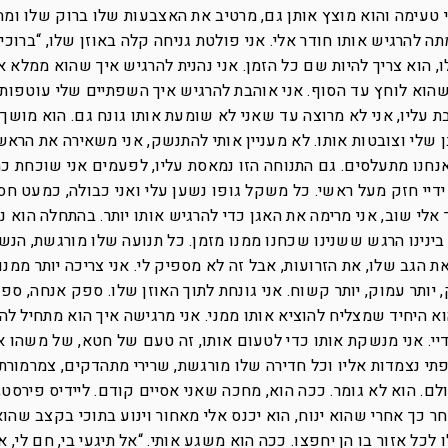
ני טעימה והוא מוצץ אותן גם, מרטיב את האצבעות שלו ברוק שלו ומחז
תה להרגיש אותו חודר אלי. אני פולטת גניחה קלה באוזן שלו, “ברוכ
, הוא צריך להיות שם כל הזמן. אני נהנית להרגיש איך שהוא ממלא או
הוא לוחץ עד הסוף. אני אוהבת להרגיש איך השפתיים שלי עוטפות 
ת עליו, אני לא מרוצה עד שאני לא שומעת אותו גונח גם. הוא מושך א
 שלי וצובטות אותו. לא מעניין אותי להתנשק, אני משאירה את הראש
חנו מתעלסים. גם התנוחה הזו נמאסת עליו, לפעמים אני שוכחת כמ
ידיי חזק מעל ראשי. כל משקל גופו נשען עלי ואני כבולה, כמעט חס
 אלי שוב, אני מרימה את האגן כדי להרגיש אותו יותר. בהתחלה הוא נ
 בינינו הרגש ששנינו שכחנו ממנו מזמן. כל תנועה שלו מורגשת, הנש
את הגב שלו, את הזרועות, אבל זה לא מספיק לי. אני צריכה יותר ממנו
, יותר עמוק, יותר קשוח. אני גונחת לתוך האוזן שלו. ספק אנחה, ספק
 היחיד שמצליח להוציא אותו ממני. אני מרגישה איך הוא מתחיל להז
דיי. אני מנשקת אותו כדי לטעום אותו, זה טעם של חטא, של משהו אס
תי נצמדות אליו וכל חדירה שלו מורגשת, שרירי מתהדקים, צמרמורת
לם. הוא לא גומר. ככה הוא, מחכה שאני אסיים קודם. ליידיס פירסט,
ר כך אחרי שהוא ינוח, הוא יכנס אלי מאחור וינוע בתוכי בקצב שהוא
 לכל אזור בו הן יחפצו. ככה הוא משגע אותי. “אל תיגעי בי, חם לי, אנ