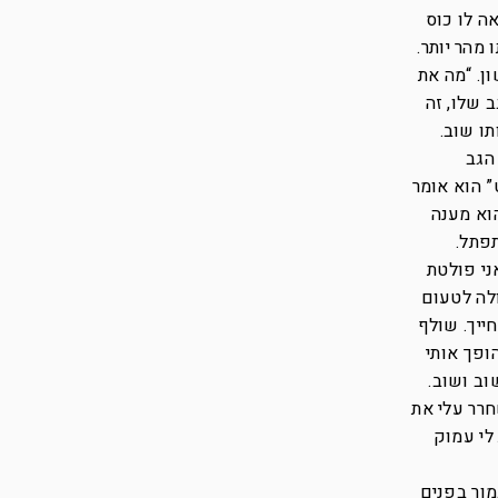
ה לו כוס
 מהר יותר.
ן. “מה את
 שלו, זה
תו שוב.
הגב
” הוא אומר
הוא מענה
פתל.
ני פולטת
ולה לטעום
ייך. שולף
ופך אותי
וב ושוב.
חרר עלי את
לי עמוק
מור בפנים