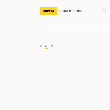
מועדפים
|
התחבר
|
הרשמה
א
א
א