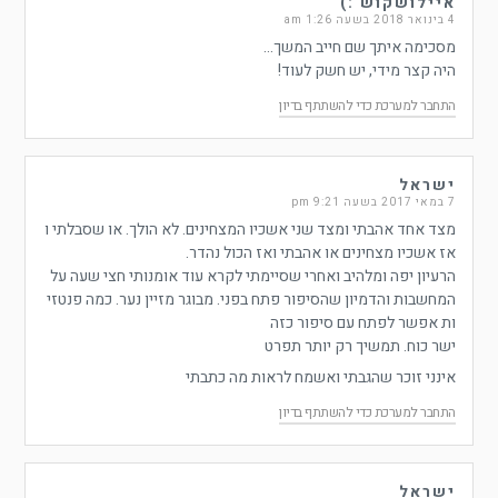
איילושקוש :)
4 בינואר 2018 בשעה 1:26 am
מסכימה איתך שם חייב המשך…
היה קצר מידי, יש חשק לעוד!
התחבר למערכת כדי להשתתף בדיון
ישראל
7 במאי 2017 בשעה 9:21 pm
מצד אחד אהבתי ומצד שני אשכיו המצחינים. לא הולך. או שסבלתי ו
אז אשכיו מצחינים או אהבתי ואז הכול נהדר.
הרעיון יפה ומלהיב ואחרי שסיימתי לקרא עוד אומנותי חצי שעה על
המחשבות והדמיון שהסיפור פתח בפני. מבוגר מזיין נער. כמה פנטזי
ות אפשר לפתח עם סיפור כזה
ישר כוח. תמשיך רק יותר תפרט
אינני זוכר שהגבתי ואשמח לראות מה כתבתי
התחבר למערכת כדי להשתתף בדיון
ישראל