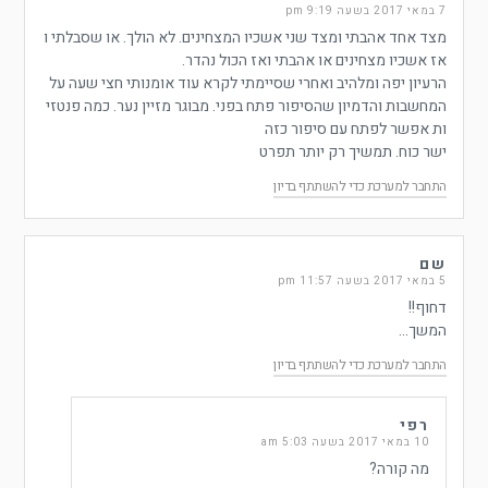
7 במאי 2017 בשעה 9:19 pm
מצד אחד אהבתי ומצד שני אשכיו המצחינים. לא הולך. או שסבלתי ו
אז אשכיו מצחינים או אהבתי ואז הכול נהדר.
הרעיון יפה ומלהיב ואחרי שסיימתי לקרא עוד אומנותי חצי שעה על
המחשבות והדמיון שהסיפור פתח בפני. מבוגר מזיין נער. כמה פנטזי
ות אפשר לפתח עם סיפור כזה
ישר כוח. תמשיך רק יותר תפרט
התחבר למערכת כדי להשתתף בדיון
שם
5 במאי 2017 בשעה 11:57 pm
דחוף!!
המשך…
התחבר למערכת כדי להשתתף בדיון
רפי
10 במאי 2017 בשעה 5:03 am
מה קורה?