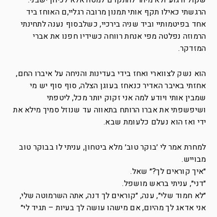
שקול ורגוע ולא מיהר להתקדם למטה אלא לכיוון ישבני.
הרגשתי כאילו תקף אותי תמנון מרובה רגליי,ם האוחז ביד
אחד בפיטמותיי וביד שניה בירכיי, כשלבסוף נענה לתחינתי
הרמוזה נפלטה מפי אנחת רווחה כשידיו חפנו את אברי
המזדקר.
הוא נשק לצווארי ואחז בידי בעדינות והניחה על איברו החם,
אחזתי באיבר האדיר כנאחז בעוגן הצלה, סוף סוף יש מי
שמבין אותי ויודע למה אני זקוק יותר מכל, ליטפתי
ושיפשפתי את אברו הרותח בתאווה עד שנוזל סמיך מילא את
ידי ואז הוא נעלם כלעומת שבא.
למחרת אמר לי ׳בוקר טוב׳ מלא ביטחון, עניתי לו בבוקר טוב
מבוייש.
״איך קוראים לך?״ שאל.
״דני״, עניתי בראש מושפל.
״לא חמוד שלי״, ענה, ״קוראים לך דנה, אתה השרמוטה שלי,
אני אדאג לך מהיום, אם מישהו עושה לך בעיות – תגיד לי״