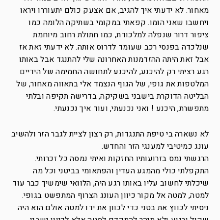
מאחור. לא ידעתי איך להגיב, אם אצעק כולם יתעוררו ויראו
ויחשבו שאני הומו. קפאתי במקומי בשתיקה הלומה כמו
ציפור דרור שנפלה למלכודת, כמו חתולת רחוב מיוחמת
שנלכדה בפנסי רכב שעומד לדרוס אותה. לא ידעתי זאת אז
אבל זאת היתה ההזדמנות האחרונה שלי להתנגד אבל באותו
רגע רציתי רק להיכנע, להיכנע לתחושה החמימה של הידיים
המלטפות את גופי, של הגוף הנצמד אלי בתאווה מאחור, של
הבליטה הדוקרת בישבני בשקיקה, בדרישה תקיפה ובלתי
מתפשרת, היכנע ! ואני נכנעתי, ועוד איך נכנעתי.
לא נשארה בי טיפת התנגדות, רק רצון לציית לגבר הזר ולהשיב
עונג כמיטיבי למענגי הזר והחדש.
הרגשתי נמס בזרועותיו החזקות ואיתי נמסה כל זכרותי.
התקפלתי כולי מהמגע העדין והפתאומי בביטני וכל מה
שיכלתי לחשוב עליו באותו רגע היה, הלוואי שימשיך כבר עוד
למטה, למטה אל מקור כיוון העונג הצרוף המתפשט בגופי.
ניסיתי לכווץ את בטני כדי לכוון את ידו למטה אולם הוא היה