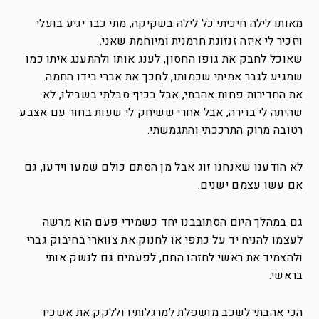
מאותו לילה חיכיתי כל לילה בשקיקה, מתי כבר יגיע בועלי
ויזכיר לי איזה זנזונת חרמנית ומיוחמת שאני.
שאוכל לחבק את גופו החסון, לענג אותו ולהתענג איתו כמו
שמגיע לגבר אמיתי שכמותו, לחכך את אברי בידו החמה.
את החדירות פחות אהבתי, אבל בכיף סבלתי בשבילו, לא
שהיתה לי ברירה, אבל אחרי ששיחק לי שעות בחור עם אצבע
רטובה מרוק התרככתי והתגמשתי.
לא הודענו שאנחנו זוג אבל מן הסתם כולם שמעו וידעו, גם
אם עשו עצמם ישנים.
גם במהלך היום הסתובבנו יחד כשמידי פעם הוא מרשה
לעצמו להניח יד על כתפי או לחנוק את צווארי בחיבוק גברי
ולהצמיד את ראשי לחזהו החם, לפעמים גם לנשק אותי
בראשי.
הכי אהבתי לשכב מושפלת למרגלותיו וללקק את אשכיו