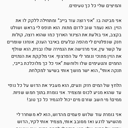
והמיצים שלי כל כך טעימים.
אני מביטה בו. “אני רוצה עוד בייב” ומתחילה ללקק לו את
הזין. הוא נעמד שוב לדום מתוח. הוא תופס לי בראש ושולט
בקצב, אני בולעת את הצינור הארוך כמו שהוא רוצה, קולות
חנק שנפלטים לי מהפה נבלעים באיבר הענק. אנחנו שומרים
על קשר עין, אני מרגישה את הגמירה שלו נבנית, הוא שולף
את הזין מתוכי וגומר לי על הפרצוף. אני מלקקת את הנתזים
החמים והטעימים שלו ולוחשת “אני כל כך מלוכלכת בייבי,
תנקה אותי”, הוא ישר מושך אותי בשיער למקלחת.
הלחץ של המים חזק ונעים, הוא מעביר את הדוש על כל גופי
עד שהוא מגיע לכוס ומצמיד. אני גומרת בתוך חמש שניות.
ממים! מי חשב שזרם מים יכול להגמיר כל כך טוב!
אני גומרת עוד שלוש פעמים מהדוש, הוא לא משחרר לי
מהשיער לרגע ואז מסובב אותי, מצמיד אותי לקיר, הדוש