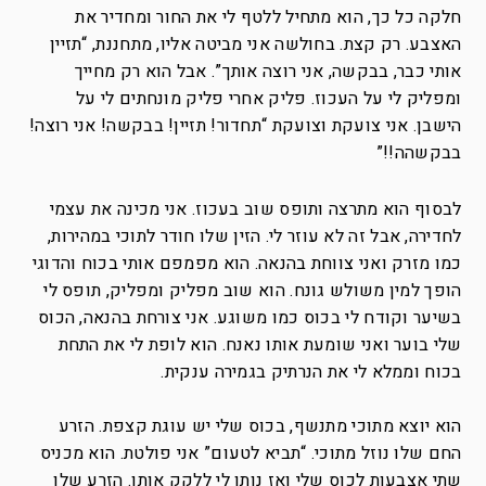
חלקה כל כך, הוא מתחיל ללטף לי את החור ומחדיר את
האצבע. רק קצת. בחולשה אני מביטה אליו, מתחננת, “תזיין
אותי כבר, בבקשה, אני רוצה אותך”. אבל הוא רק מחייך
ומפליק לי על העכוז. פליק אחרי פליק מונחתים לי על
הישבן. אני צועקת וצועקת “תחדור! תזיין! בבקשה! אני רוצה!
בבקשהה!!”
לבסוף הוא מתרצה ותופס שוב בעכוז. אני מכינה את עצמי
לחדירה, אבל זה לא עוזר לי. הזין שלו חודר לתוכי במהירות,
כמו מזרק ואני צווחת בהנאה. הוא מפמפם אותי בכוח והדוגי
הופך למין משולש גונח. הוא שוב מפליק ומפליק, תופס לי
בשיער וקודח לי בכוס כמו משוגע. אני צורחת בהנאה, הכוס
שלי בוער ואני שומעת אותו נאנח. הוא לופת לי את התחת
בכוח וממלא לי את הנרתיק בגמירה ענקית.
הוא יוצא מתוכי מתנשף, בכוס שלי יש עוגת קצפת. הזרע
החם שלו נוזל מתוכי. “תביא לטעום” אני פולטת. הוא מכניס
שתי אצבעות לכוס שלי ואז נותן לי ללקק אותן. הזרע שלו