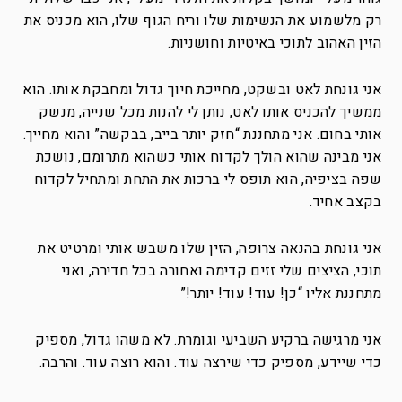
רק מלשמוע את הנשימות שלו וריח הגוף שלו, הוא מכניס את
הזין האהוב לתוכי באיטיות וחושניות.
אני גונחת לאט ובשקט, מחייכת חיוך גדול ומחבקת אותו. הוא
ממשיך להכניס אותו לאט, נותן לי להנות מכל שנייה, מנשק
אותי בחום. אני מתחננת “חזק יותר בייב, בבקשה” והוא מחייך.
אני מבינה שהוא הולך לקדוח אותי כשהוא מתרומם, נושכת
שפה בציפיה, הוא תופס לי ברכות את התחת ומתחיל לקדוח
בקצב אחיד.
אני גונחת בהנאה צרופה, הזין שלו משבש אותי ומרטיט את
תוכי, הציצים שלי זזים קדימה ואחורה בכל חדירה, ואני
מתחננת אליו “כן! עוד! עוד! יותר!”
אני מרגישה ברקיע השביעי וגומרת. לא משהו גדול, מספיק
כדי שיידע, מספיק כדי שירצה עוד. והוא רוצה עוד. והרבה.