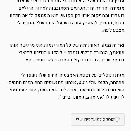
עדיין על הכוס שלי, הוא חודר לי לתחת בכוח. אני שואגת
מגמירה וחדירה יחד, העיניים מסתובבות לאחור, הרגליים
רועדות ומחזיקות אותי רק בקושי. הוא מפמפם לי את התחת
בכוח, ממשיך להחזיק את הדוש על הכוס שלי ומחדיר לי
אצבע לפה.
ואז זה מגיע. האורגזמה של כל האורגזמות. אני מרגישה אותו
מתאמץ, הגמירה הבלתי נגמרת של הדוש הופכת לפיצוץ
גרעיני, שנינו צורחים בקול בגמירה שלא חוויתי בחיי.
אנחנו נופלים על רצפת האמבטיה, הזרע שלו נשפך לי
מהתחת, הכוס שלי רוטט, אנחנו מתנשפים תחת המים החמים.
הוא מרים אותי ומתיישב, אני עליו. הוא מנשק אותי לאט ואני
לוחשת לו “אני אוהבת אותך בייבי”.
הוספה למועדפים שלי