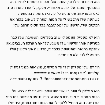
הוא מרים אותי לדוגי, התחת שלי והכוס פתוחים לפניו. הוא
מתכופף ועומד על ארבע מאחוריי, מלקק לי את הכוס הרטוב
לאט ובעדינות. אני נהנית כל כך, ואז צועקת בהפתעה
כשהפה שלו מתלבש לי על הפות ומתחיל לשאוב בכוח את
המיצים שלי, הלשון שלו מסתובבת בכל הכוס הרעב שלי.
הוא לא מפסיק ותופס לי שוב בפלחים. השאיבה שלו כבר
מטריפה אותי והלשון שלו משגעת לי את מערכת העצבים, אני
צועקת בהנאה ומתנשפת בכבדות, מרגישה איך הלשון שלו
מגיעה לי לג’י ולא משחררת.
הידיים שלו מפליקות לי על הפלחים, מוציאות ממני גניחות
קולניות. “אני גןמרת בייב! אאאאננניייייייייייי
גגגגגגגוממממממרררררתתתתתתתת!!!!” צועקת ומשפריצה.
הוא מפליק לי שוב כשאני מתנשפת, ומעביר לי אצבע על
הכוס מאחור. אני נרעדת מהמגע, בכל נגיעה מרגישה כמו מיני
אורגזמה. הוא מתחיל ללטף לי את הכוס וחור התחת, היד שלו