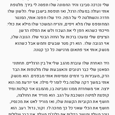
שלי נכרכה סביבו והיד החסונה שלו תפסה לי בירך. מלטפת
אותי ועולה במעלה הרגל, ואז תופסת בישבן שלי. הלשון שלו
חדרה והשתלטה לי על הפה. היד שלו חפנה אותי, הסנטר
המחוספס שלו מלא זיפים, והריח המשכר שלו מילא את כולי.
חייכתי כשהוא חפן לי את העכוז ולש את הפלח הדשן.
הציצים שלי נמעכו ברכות על החזה הבנוי שלו. הגובה שלו,
אוי הגובה שלו.. הוא רק מטר שבעים וחמש אבל כשהוא
מנשק אותי אני פתאום מרגישה כל כך קטנה.
היד האחרת שלו עוברת מהגב שלי אל בין הרגליים. תחתוני
הסאטן שלי כבר רטובים והאצבעות שלו מלטפות את הבד
הדק, מעבירות בי זרמים וממיסות אותי מבפנים. הוא מנשק
אותי במשך דקה שלמה בלי לומר לי מילה. אני יודעת מה הוא
ירצה. אני משחררת ממנו ומביטה בו, מהמבט אני קולטת ומיד
קופצת למיטה ונשכבת על הגב. הוא מוריד את החולצה,
חושף את הקוביות הקשות שלו, ואז מוריד לאט את מכנסיו,
חושף את הכלי שאני כל כך מחכה לו. זקור, גדול. רעב. הוא
גוהר מעליי ומושך בקלות את הלנז’רי מעליי, אני כבר שלולית