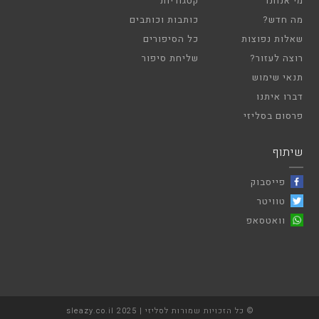
מי אנחנו
קטגוריות
מה חדש?
כותבות וכותבים
שאלות נפוצות
כל הסיפורים
רוצה לעזור?
שליחת סיפור
תנאי שימוש
דברו איתנו
פרסום בסליזי
שיתוף
פייסבוק
טוויטר
וואטסאפ
© כל הזכויות שמורות לסליזי | sleazy.co.il 2025