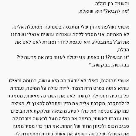
והשניה בין רגליה.
״מה להביא?״ היא שואלת.
אשתי נשלפת מהזין שלי ומתכסה בשמיכה, מסתכלת אלינו,
לא מאמינה. אני מספר לליזה שאנחנו עושים אנאלי ושכחנו
את הג’ל באמבטיה, היא נכנסת לחדר וסוגרת לאט לאט את
הדלת,
״זו הבעיה?! נו באמת, אני יכולה לעזור בזה את מרשה לי?
בבקשה.. בבקשה…״
אשתי מהנהנת, כאילו לא יודעת מה היא עושה, המומה וכאילו
שהיא צופה בסרט הזה מהצד. לייזה עולה על המיטה, נעמדת
על ברכיה ומתחילה למשוך לאט את השמיכה מאשתי, מסמנת
לי להתקרב. מקרבת אליה את הזין ומתחלה למצוץ לי, מציצה
עמוקה, מכניסה את כולו לפיה, מוציאה ומלקקת את הביצים
ואז עוברת לאשתי, מרימה את רגליה מעל לראשה ויורדת לה
סביב הכוס ולכיוון החור של התחת. אני תוך כדי מסיר ממנה
את השמלה שלבשה ושומע את אשתי גונחת ומתמסרת לה