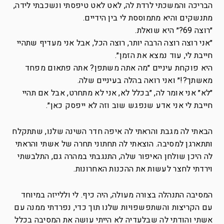
הבריכה והמשכתי לרדת לה, לאט לאט טיפסתי ונשכבתי לידה,
מתנשקים והיא מתמוססת לי בין הידיים.
״רוצה 69?״ היא שואלת.
״אני רוצה רוצה הרבה יותר, רוצה הכל, אבל אני מעדיף שתהיי
חייבת לי, עוד נמצא את הזמן״.
היא פוקחת עיניים ״מה אתה משתפן? אתה פתאום מפחד
מאשתך?!״ ואני רואה בהלה בעיניים שלה.
״לא״ אני אומר לה, ״בכלל לא, אני לא מתחרט, אבל אם תהיי
חייבת לי אני אדע שנפגש שוב וזה לא ייפסק כאן״.
הבאתי לה מגבת והראתי לה איפה חדר השינה שלנו, שתתקלח
ותתארגן למסיבה. הוצאתי לה תחתוני תחרה של אשתי והראתי
לה היכן שולחן האיפור שלה, התנגבתי במהרה גם, התלבשתי
וירדתי לחצר לעשות את ההכנות האחרונות.
המסיבה התנהלה בצורה מעולה, היה כיף. לי וללייזה במיוחד
עם הקריצות והשתפשפויות שלנו תוך כדי, נפרדתי ממנה עם
אשתי והודתי לה שבלעדיה לא הייתי עושה את המסיבה בכלל