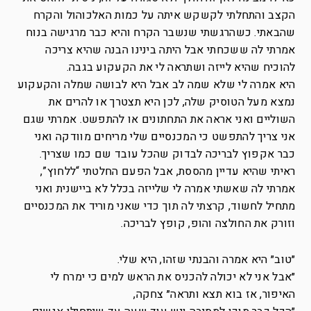
הקצב והתחלתי לקשקש איתה על כמות האלכוהול והקרח
שהבאתי. כשהרגשתי שנשבר הקרח והיא כבר מרגישה בנוח
אמרתי לה ששכחתי אבל היתה בינינו הבנה שהיא צריכה
להוכיח שהיא לייזה ושתראה לי את הקעקוע בגבה.
היא אמרה לי שלא שמה לב אבל היא לבושה שמלה והקעקוע
נמצא מעל הטוסיק שלה, לכן היא תצטרך או להרים את
השוליים ואני אראה את התחתונים או להתפשט. אמרתי שגם
אני צריך להתפשט כי המכנסיים שלי מריחים מוודקה ואני
כבר אקפוץ לבריכה לבדוק שהכל עובד שם כמו שצריך.
ראיתי שהיא עדיין מהססת, אבל הפעם החלטתי “ללחוץ”,
אמרתי לה שאשתי אמרה לי שלייזה בכלל לא ביישנית ואני
מתחיל לחשוד, קרצתי לה תוך כדי שאני מוריד את המכנסיים
וזורק את החולצה והופ, קופץ לבריכה.
״טוב״ היא אמרה והבנתי שזהו, היא שלי.
״אבל אני לא יכולה להכניס את הראש למים כי ימרח לי
האיפור, אז בוא תצא ותראה״ צחקה,