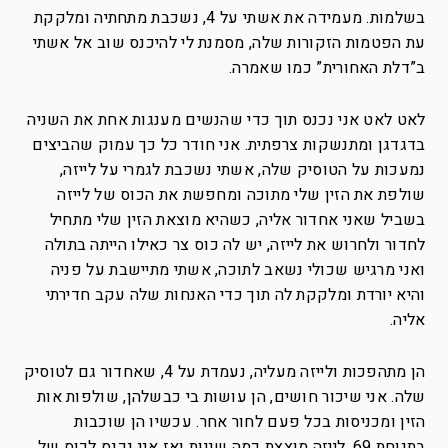
בשלמות. מעמידה את אשתי על 4, נשכבת מתחתיה ומלקקת
עת הפטמות הזקורות שלה, מסמנת לי להיכנס שוב אל אשתי
ב”דלת האחורית” כמו שאמרה.
לאט לאט אני נכנס תוך כדי שהנשים מענגות אחת את השניה
בדגדגן ומתנשקות צרפתית. אני חודר כל כך עמוק שהביצים
נמעכות על הטוסיק שלה, אשתי נשכבת לגמרי על לייזה,
שולפת את הזין שלי מתוכה ומחפשת את הכוס של לייזה
בשביל שאני אחדור אליה, כשהיא מוצאת הזין שלי מתחיל
לחדור ולחרוש את לייזה, יש לה כוס צר כאילו הייתה בתולה
ואני מרגיש שכולי נשאב לתוכה, אשתי מתיישבת על פניה
והיא יורדת ומלקקת לה תוך כדי האנחות שלה עקב חדירתי
אליה.
הן מתהפכות ולייזה מעליה, נעמדת על 4, שאחדור גם לטוסיק
שלה. אני שיכור חושים, הן עושות בי כבשלהן, שולפות אות
הזין ומכניסות בכל פעם לחור אחר. עכשיו הן שוכבות
בתנוחת 69, לייזה מוצצת כמה שניות ואז אני נכנס לכוס של