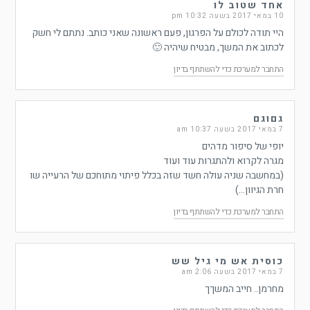
אחד שטוב לו
10 במאי 2017 בשעה 10:32 pm
היי תודה לכולם על הפרגון, פעם ראשונה שאני כותב. נתתם לי חשק
לכתוב את המשך, מבטיח שיהיה 🙂
התחבר למערכת כדי להשתתף בדיון
גםוגם
7 במאי 2017 בשעה 10:37 am
יופי של סיפור מדהים
מגרה לקרוא ולהתגרות עוד ועוד
(במחשבה שניה עולה חשד שזה בכלל פיתוי מתוחכם של הרעייה שו
חרת הגיוון…)
התחבר למערכת כדי להשתתף בדיון
כוסית אש מי גיל שש
7 במאי 2017 בשעה 2:06 am
מחרמן.. חייב המשךך