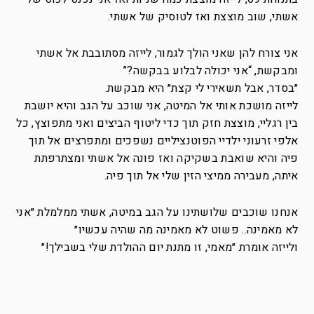
אשתי, שוב מוצצת ואז לטוסיק של אשתי.
אני צורח להן שאני הולך לגמור, לייזה מסתובבת אל אשתי
ומבקשת, “אני יכולה לבלוע בבקשה?”
״בסדר, אבל תשאירי לי קצת״ היא מבקשת.
לייזה מושכת אותי אל המיטה, אני שוכב על הגב והיא יושבת
בין רגליי, מוצצת חזק תוך כדי ליטוף הביצים ואני מתפוצץ, כל
אלפי זרעוני ילדיי הפוטנציליים נשפכים ומתפרצים אל תוך
פיה והיא שואבת בשקיקה ואז פונה אל אשתי ומצתרפתת
איתה, מעבירה ממיצי הזין שלי אל תוך פיה.
אנחנו שוכבים שלושתינו על הגב במיטה, אשתי ממלמלת ״אני
לא מאמינה.. פשוט לא מאמינה מה שהיה עכשיו״
ולייזה אומרת ״מאמי, זו מתנת יום ההולדת שלי בשבילך!״