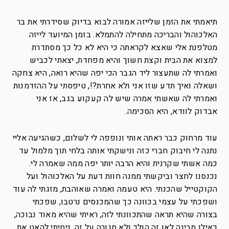
תיאמתי את הזמן שלייזה אמורה לבוא בדיוק שסידרתי את בר
האלכוהול והבריכה מתחילה להתמלא. בזמן המיועד לייזה
מטלפנת אלי שאצא לקראתה כי היא לא כל כך מסתדרת
למצוא את הבית וקצת חשוך והיא מפחדת, יצאתי לכביש
ואמרתי לה שתעצור ליד הגבר הכי יפה שהיא רואה, היא צחקה
ושאלה ואיך תדע שזו אני ולא אחרת?!, טיפסתי על ההזדמנות
ואמרתי לה שאשתי אמרה שיש לה קעקוע בגב, אז אני
אבדוק לוודא, היא הסכימה.
עוד מרחוק כבר ראתה אותי ונופפה לי לשלום, כשהגיעה אליי
נתנה לי חיבוק חברי כזה ונישקתי אותה בלחי תוך מלמול עד
כמה אשתי שקרנית והיא הרבה יותר יפה ממה שאמרה לי.
נכנסנו לחצר וביקשתי ממנה חוות דעת על האלכוהול ועל
הקוקטייל שהכנתי. היא טעמה ואמרה שאוהבת, מזגתי לה עוד
ושפכתי על עצמי בכוונה כך שהמכנסים נרטבו, שפכתי
בצורה שהיא תראה שהתכוונתי לזה, ראיתי שהיא מאוד נבוכה,
כאילו מבינה לאן זה הולך ולא סגורה על זה, ניסיתי להאט את