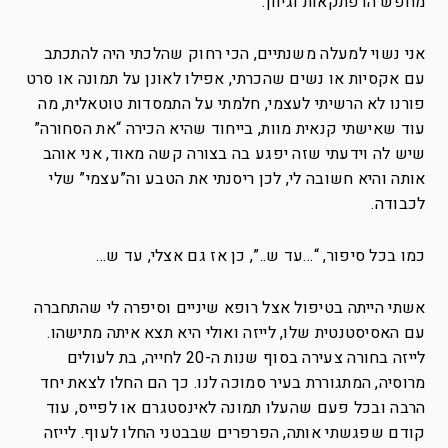
מחפש הרפתקאות וגיוון.
אני נשוי למעלה משנתיים, הכי רחוק שהלכתי היה להתכתב
עם אקסיות או נשים שהכרתי, אפילו לאונן על תמונה או סרט
פורנו לא הרשיתי לעצמי, חלמתי על התמסדות טוטאלית, מה
עוד שאישתי קנאית מוות, בייחוד שהיא הכירה “את הסחורה”
שיש לה וידעתי שזה יפגע בה בצורה קשה מאוד, אני אוהב
אותה והיא חשובה לי, לכן ריסנתי את הטבע וה”עצמי” שלי
לכבודה.
כמו בכל סיפור, “…עד ש..”, כן אז גם אצלי, עד ש…
אשתי הייתה בטיפול אצל רופא שיניים וסיפרה לי שהתחברה
עם האסיסטנטית שלו, לייזה ואולי היא תצא איתה מתישהו.
לייזה בחורה צעירה בסוף שנות ה-20 לחייה, בת לעולים
מרוסיה, המתגוררת בעיר סמוכה לנו. כך הם החלו לצאת יחד
הרבה ובכל פעם שהעלו תמונה לאינסטגרם או לפייס, עוד
קודם שפגשתי אותה, הפרפרים שבבטני החלו לעוף. לייזה