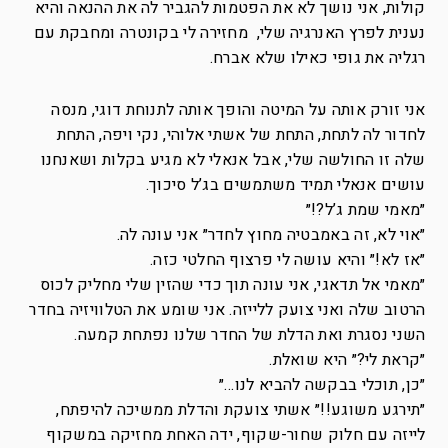
קולות, אני נושך לא את הפטמות להגביר לה את ההנאה והיא
נענית לפרץ האנרגיה שלי, מחזירה לי בקונטרה ומחבקת עם
רגליה את גופי כאילו שלא אברח.
אני זורק אותה על המיטה והופך אותה לתנוחת דוגי, מנסה
לחדור לה לתחת, התחת של אשתי אלוהי, נקי ויפה, התחת
שלה זו החולשה שלי, אבל אנאלי לא מגיע בקלות ושאנחנו
עושים אנאלי תמיד משתמשים בג’ל סיכוך.
״מאמי שמת ג’ל?!״
״אוי לא, זה באמבטיה מחוץ לחדר״ אני עונה לה.
״אז לא!״ והיא עושה לי פרצוף החלטי כזה.
״מאמי אל תדאגי, אני עונה תוך כדי שהזין שלי מחליק לכוס
הרטוב שלה ואני צועק ללייזה. אני שומע את הטלוויזיה בחדר
השני נסגרת ואת הדלת של החדר שלנו נפתחת קמעה.
״קראת לי?״ היא שואלת.
״כן, תוכלי בבקשה להביא לנו…״
״תירגע משוגע!!״ אשתי צועקת והדלת ממשיכה להיפתח,
לייזה עם חלוק שחור-שקוף, ידה האחת מחזיקה במשקוף