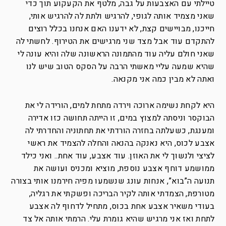
טיילתי עם האצבעות על גבה, מלטף את הקעקוע תוך כדי
שאני מצמיד אותה לגופי, להרגיש ולתת לה להרגיש אותי,
חייכנו, מבויישים קצת, לא ידענו האם אנחנו בכלל רוצים
להתקדם עוד אבל מצד שני מרגישים את הטירוף. לחשתי לה
שאני חולם עליה עוד מהתמונה הראשונה שלה והיא עונה לי
שהיא שמעה עליי מאשתי הרבה על הסקס הטוב שיש לנו
ואתה לא מבין כמה אני מקנאה.
היא לקחת נשימה ארוכה וירדה מתחת למים, הורידה לי את
הבוקסר וניסתה למצוץ במים, זו הייתה תחושה כזו אדירה
ומענגת, כשעלתה בחזרה הורדתי את תחתוניה והחדרתי לה
אצבע לכוס, היא נאנקה בהנאה והחלה להצמיד את ראשי
לציצי ולנשוך לי את האוזן. עוד אצבע, עוד אחת.. ואני כילד
ממושמע דוחף אצבע נוספת, מוציא ומכניס ועושה את
תנועה ה”בוא”, אנחות עונג שנשמעו מפיה חירמנו אותי בצורה
מטורפת, הצמדתי אותה לקיר הבריכה ופשקתי את רגליה,
בעודי משאיר אצבע אחת בכוס, מתחיל לדחוף לה אצבע
לתחת ואז אני מרגיש שהיא גומרת עלי. הרמתי אותה אל צד