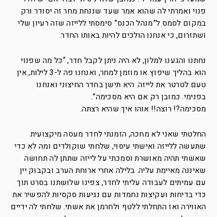
פנוי ואמרתי לה שהוא אמר שעד שננחת מחר זה יסודר ורק
במקום לסמס ל”מנהל הכנס” סימסתי ללייזה שזה רעיון שלי
ושתזרום, כי אנחנו הולכים להיות באותו החדר.
נחתנו והגענו למלון, לא היה ניתן לקבל חדר, “כל מה שפנוי
הוא בהליך שיפוץ או מוזמן למחר, ואנחנו פה ל-3 לילות, אין
טעם לטרטר את לייזה. היא תישן בחדר החיצוני ואנחנו
בפנימי. כמובן רק אם היא מסכימה”.
מסכימה?! רוצה!! אוהו איך שהיא רצתה.
החלטתי שאני לא מחכה, הזמנתי לחדר מעסה מיקצועית
שתעשה ללייזה ואישתי עיסוי, שלחתי שוקולדים ומה לא כדי
שאשתי תהיה מאושרת וסמכתי על לייזה שתתן לה תחושה
שאיננה מאיימת עליה. בלילה אחרי ארוחת הערב ובקבוק יין
עם עמיתים לעבודה עליתי לחדר, צפינו שלושתנו בסרט תוך
כדי בדיחות ועקיצות נחמדות עם נגיעות סקסיות להפשיר את
האווירה ואז התחלתי ללטף ולחרמן את אשתי. שלחתי לה ידיים