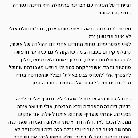
ובייחוד על העזרה עם הבריכה בהתחלה, היא חייכה ונפרדה
בנשיקה מאשתי.
חיכיתי להזדמנות הבאה, רציתי משהו ארוך, סופ”ש שלם אולי,
לא איזה מפגשון זריז.
לפני מספר ימים, פחות מחודש אחרי יום ההולדת של אשתי,
קיבלתי קידום בעבודה, מה שהקנה לי גם כמה ימי חופשה
לכנס השתלמות באילת, במלון פשוט ולא מפואר, מלון
סוויטות נחמד. אשתי לקחת כמה ימי חופש מעבודתה שתוכל
להצטרף אלי “לתפוס צבע באילת” ובגלל שהסוויטה בנויה
מ-2 חדרים תוכל לעבוד על המחשב בחדר הסמוך.
ביום למחרת היא אומרת לי שאולי לא תצטרף אלי כי לייזה
בדיוק פוטרה מהעבודה והיא מבואסת, אולי תישאר איתה
בסביבה, אמרתי שעדיף שתבוא איתנו לאילת. אני אבקש
ממנהל הכנס לארגן לה חדר. אשתי התלהבה ואמרה שאני כזה
מתחשב ואיזה לב טוב יש לי ובלה בלה בלה שהאוזניים לא
שמעו כי הזין עמד לי. כמובן שלא ניסיתי לברר אם יש חדר