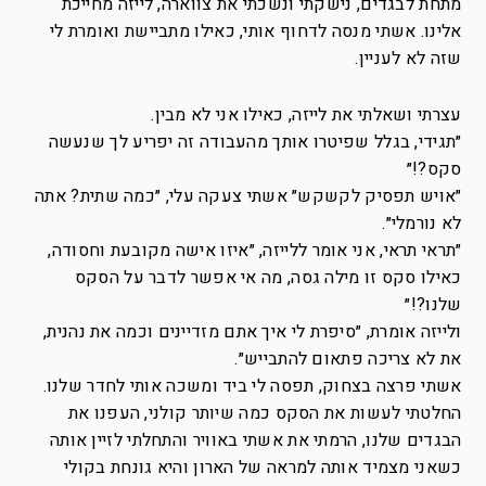
מתחת לבגדים, נישקתי ונשכתי את צווארה, לייזה מחייכת
אלינו. אשתי מנסה לדחוף אותי, כאילו מתביישת ואומרת לי
שזה לא לעניין.
עצרתי ושאלתי את לייזה, כאילו אני לא מבין.
״תגידי, בגלל שפיטרו אותך מהעבודה זה יפריע לך שנעשה
סקס?!״
״אויש תפסיק לקשקש״ אשתי צעקה עלי, ״כמה שתית? אתה
לא נורמלי״.
״תראי תראי, אני אומר ללייזה, ״איזו אישה מקובעת וחסודה,
כאילו סקס זו מילה גסה, מה אי אפשר לדבר על הסקס
שלנו?!״
ולייזה אומרת, ״סיפרת לי איך אתם מזדיינים וכמה את נהנית,
את לא צריכה פתאום להתבייש״.
אשתי פרצה בצחוק, תפסה לי ביד ומשכה אותי לחדר שלנו.
החלטתי לעשות את הסקס כמה שיותר קולני, העפנו את
הבגדים שלנו, הרמתי את אשתי באוויר והתחלתי לזיין אותה
כשאני מצמיד אותה למראה של הארון והיא גונחת בקולי