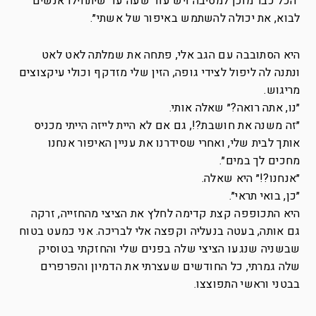
״הכל כבר מוכן למסיבה ויש עוד שעה עד שיתחילו אנשים
לבוא, את יכולה להשתמש באיפור של אשתי״.
היא הסתובבה עם הגב אלי, פתחה את שמלתה לאט לאט
ונתנה לה ליפול לצידי גופה, הזין שלי מזדקף וכולי עיקצוצים
מריגוש.
״נו, אתה רואה?״ שאלה אותי.
״זה משנה את חושבת?!, גם אם לא היית לייזה הייתי מכניס
אותך לבית שלי, ואחרי שסידרנו את עניין האיפור אנחנו
מחכים לך במים״.
״אנחנו?!״ היא שאלה.
״כן, בואי תראי״.
היא התכופפה קצת קדימה לחלץ את הציצי מהחזייה, זרקה
גם אותה, בעטה בנעליה וקפצה אלי לבריכה. אני כמעט בטוח
שבשניה שנגעו הציצי שלה בפנים שלי והחזקתי בטוסיק
שלה גמרתי, כל החודשים שעצרתי את הדמיון והפרפרים
בבטני וראשי התפוצצו.