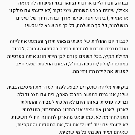
גבוהה, עם רגליים ארוכות וצוואר בנוי המשווה לה מראה
אצילי, עיינים בצבע השמים, ציצי זקור (לא ידעתי עם סילקון
או אמיתי..) בינוני ויפה, שיער ארוך ובהיר, חיוך של שיניים
מושלמות, כל כך מושלמת, כל כך מה שבא לי עכשיו.
לכבוד יום ההולדת של אשתי מצאתי תירוץ והזמנתי את לייזה
ועוד חברים וחברות למסיבת בריכה בהפתעה עבורה, לכבוד
תחילת הקיץ, בכל השנים קודם לכן הייתי חוגג איתה בפרטיות
במסעדה/מלון/חופשה בחו”ל, הפעם החלטתי שאני חייב
לפגוש את לייזה הזו ויהי מה.
ביקשתי מלייזה שתקדים לבוא, לעזור לסדר את המסיבה בבית
שלנו, אנו גרים במושב במרכז הארץ, בית עם חצר גדולה
ובריכה פרטית. באותו היום לא הלכתי לעבודה והתחלתי
לארגן. לארגן את עצמי אני מתכון. הסתפרתי, התגלחתי,
התקלחתי מה לא, כמו שאני מתארגן לחתונה. היו לי חששות,
לא ידעתי עם עוד “יש לי את זה”, את החספוס והסקסיות,
שאיתם תמיד השגתי כל מי שרציתי.