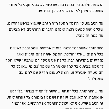
הגשמת חלום. היו בנות רבות שרציתי לשכב איתן, אבל אחרי
ששכבתי איתן לא הרגשתי כל כך בריגוש.
עד הטבעת, כן, החפץ הקטן הזה מזהב שנעוץ בראשו יהלום,
שכל אישה כמעט רוצה ואנחנו הגברים החרמנים לא מבינים
עד כמה זה כובל.
התחתנתי. אישתי מדהימה, כוסית אמיתית שמסובבת ראשים
בכל מקום שאליו הולכת. הסקס איתה נועז ומגוון ואנו
מזדיינים בתדירות רבה. כל זה אני מספר רק שתבינו שלא חסר
לי סקס בבית. אבל כמו שאמר מי שאמר “גם מי שאוכל כל
יום סטייק אנטריקוט, רוצה לטעום מדי פעם לחם עם
שוקולד..”
עד שהתחתנתי, בכל זוגיות שהייתה לי תמיד בגדתי, בלי רגש
או אהבה, זה לא. אבל זיון פה ושם או ביקור אצל נערות ליווי,
זה הטבע שלי, אני לא יכול להתמסד או להתחייב, אני תמיד