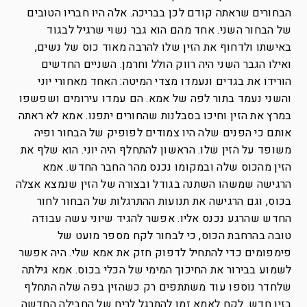
הבחורים שראתה קודם לכן בבריכה. אלה היו חבריו הטובים
של הבחור השני. אחד מהם הוא גבר נשוי שרגיל לבגוד
באישתו ולדחוף את הזין שלו להרבה מאוד כוס של נשים,
ואילו הגבר השני היה רווק הולל וחרמן. השניים החדשים
הורידו את בגדים ונעמדו מצדי המיטה: האחד מאחורי יוני
והשני נעמד בתור לפה של אמא. הם עמדו עירומים ושפשפו
במרץ את הזין וחיכו בסבלנות שהחורים יתפנו. אמא לא ראתה
אותם כי הפנים שלה היו צמודים לפופיק של הבחור ופיה
משופד על הזין שלו. הראשון להתחלף היה יוני. הוא שלף את
הזין מהכוס שלה ובמקומו נכנס מהר החבר החדש. אמא
הרגישה שמשהו השתנה בגודל ובצורה של הזין שנמצא אצלה
בכוס, וגם הרגישה את תנועות ההתרגלות של הבחור לחור
החדש שהרגע נכנס אליו. אפשר להגיד שיוני עשה עבודה
טובה בהרחבת הכוס, כי לבחור לקח מספר מועט של
פימפומים כדי להתחיל לדפוק חזק את אמא שלי. היה אפשר
לשמוע בבירור את החיכוך המימי של הכלי בכוס. אמא גילתה
שלחדר נוספו עוד משתתפים רק כשהזין בפה שלה התחלף
בזין חדש. לקח לאמא זמן להתרגל לריח של החבילה החדשה