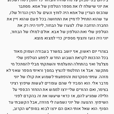
ביניהם בפייסבוק על מה שהיה והבחור כל הזמן ניסה לשכנע
את יוני שישלח לו את מספר הטלפון של אמא. מסתבר
שהכוס העדין של אמא היה לוחץ ונעים על הזין הגדול שלו,
עד שהוא התחיל לדמיין את התחושה בכל פעם שהוא זיין את
החברה הרחבה שלו. לצערו של הבחור, ליוני היה רק את
הטלפון שלי ואת הטלפון של אבא. אולם למזלו של הבחור,
יוני היה נועז וחצוף מספיק כדי למצוא מוצא.
בצהרי יום ראשון, אני יושב במשרד בעבודה ועסוק מאוד
בכל ההכנות לקראת השבוע החדש. לפתע הטלפון שלי
מצלצל ואני בהתחלה התעלמתי והשתקתי מבלי להסתכל מי
מתקשר. אבל אז החלטתי להציץ במסך וראיתי מספר שאני לא
מזהה. עניתי מסקרנות והופתעתי לשמוע את קולו של יוני
מדבר אלי. הוא הסביר לי שהם עומדים לעשות שיפוץ רציני
בצימר, ואם ההורים שלי ירצו לממש את ההחזר הכספי על
הלילה שמגיע להם, אז כדאי שיעשו את זה בהקדם לפני
השיפוץ. ההצעה של יוני נשמעה לי מוזרה, אבל הקשבתי עד
הסוף. הוא שאל אותי האם הם ירצו לבוא בסופ״ש הקרוב,