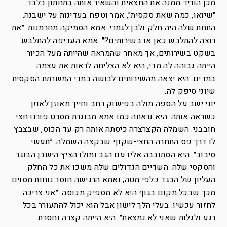
מכן הוריד ממנה את החצאית והשאיר אותה בתחתון בלבד.
״שיואו, כמה שאת סקסית״, אמר וטפח בעדינות על ישבנה.
התחת שלה היה חלק ולבן לגמרי. אמא הסמיקה מחרמנות. ״את
רוצה להתלבש כאן או בשירותים?״. אמא העדיפה להתלבש
בשקט בשירותים, אך מאחר שהמראה שהייתה מעל הכיור
הייתה גבוהה לה מדי, היא לא הצליחה לראות את עצמה
במדים. היא יצאה מהשירותים לבושה במדי המשרתת הסקסית
שיוני סיפק לה.
יוני ישב על הספה מולה בפישוק רחב וחייך מאוזן לאוזן
כשראה אותה. היא נראתה כמו אמא מבוגרת מסרט פורנו חצי
חובבני. השמלה הקצרצרה כיסתה אותה רק עד הכוס, שבצבץ
לו דרך פס התחרה החצי-שקוף שבקצה השמלה. ״תעשי
סיבוב״. היא הסתובבה אליו עם הגב ומולו הציץ הישבן הבוגר
והסקסי שלה. השדיים הגדולים שלה משכו את כל החלק
העליון של הבגד כלפי מטה, ואמא הרגישה חוסר נוחות מסוים
מכך שבכל מקום בגוף היא לא מספיק מכוסה. ״אני צריכה
לחזור עכשיו. בעלי הלך לישון אבל הוא יכול להתעורר בכל
רגע ולגלות שאני לא נמצאת״. היא הייתה קצרה וחסרת