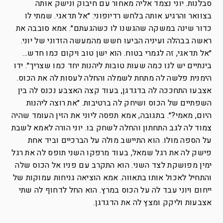
סבלנות. יוני נצמד אליה מאחור עם חיבוק ונישק אותה
בצוואר והרגיע אותה בלחש רדיופוני: ״אל תדאגי. שמתי לו
כדור שינה במשקה שהגשנו לו כשהגעתם״. אמא סובבה את
ראשה בבהלה ועיניה הביעו חשש מהמעשה הזדוני של יוני.
״אל תדאגי, זה לגמרי בטוח. הוא ישן טוב ויקום כמו חדש…
בינתיים יש לנו כמה שעות טובות ליהנות יחד כמו שצריך״. ידו
הימנית פלשה לה מתחת לשמלה והחלה לעסות לה את הכוס.
אצבעו התחככה לה בדגדגן, בעוד קצה האצבע נכנס לה בין
השפתיים של הכוס ושיחק לה ברטיבות. ״את רוצה ליהנות
היום, מאמי?״. בתגובה, אמא תפסה ליוני את הזין העומד שהיה
צמוד לה לגב התחתון והחלה לשחק בו. יוני הורה לאמא לשבת
על הספה מולו. הוא התיישב מולה על הברכיים וביד אחת
פישק לה את רגל שמאל, בעוד מרפקו השני תופס לה את רגל
ימין מפושקת לצד השני. הוא התקרב עם פניו אל הכוס שלה
והתחיל לאכול אותו בתאווה. אמא הוציאה גניחות עמוקות של
ייחום ויוני עבד לה על הכוס במרץ. הוא החל לדחוף לה שתי
אצבעות וליקק ומצץ לה את הדגדגן.