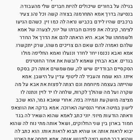
בגילה על בחורים שיכולים להיות חברים שלי מהעבודה.
בנסיעה בדרך אמא התחרמנה בצורה קשה וכל נהג צעיר
ברכבים שהיו לידם בכביש נראה לה כמו זין. כשהם הגיעו
לצימר, קיבלה את פניהם חברתו של יוני, לצערה של אמא
ולשמחתו של אבא. היא הראתה להם את הדרך אל החדר
שלהם ואמרה להם שאם הם צריכים משהו, שרק יתקשרו.
אמא ואבא נכנסו יחד לחדר וננעלו ואמא החליפה מולו
בגדים. אבא הבחין שאמא לובשת את אחד החוטינים
הסקסיים הבודדים שיש לה, שמשמשים אותה רק בסקס
איתו. הוא שמח והעביר לה ליטוף עדין על הישבן. אמא
שהייתה בעצמה מיוחמת וגם רצתה לפצות את אבא על מה
שקרה ועל מה שהולך לקרות, שלחה לו יד לזין ונתנה לו
מציצה מושקעת וגמירה בפה. אחרי שאבא גמר, הוא שכב
לישון במיטה אחרי הנסיעה הארוכה. אמא בדקה את הווצאפ
וראתה הודעות מיוני. יוני כתב לאמא שהוא השאיר לה בגד
חמוד בארון בין שני החלוקים, ושאל אותה מתי נוח לה שהוא
יבוא לראות אותה או שהיא תבוא לראות אותו. הוא כתב לה
שהוא כבר ממש רוצה לפגוש אותה. אמא פתחה את הארון