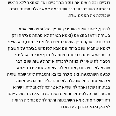
רגליים ובה רואים את גופה מהירכיים ועד הצוואר ללא הראש.
ובתמונה השנייה יוני כבר שכנע את אמא לצלם תמונה דומה
שכוללת את הפנים שלה.
לבסוף, לאחר שיוני השפריץ שפיך מול עיניה של אמא
בשיחת וידאו בווצאפ (ואמא מצידה לא פתחה מצלמה ורק
התבוננה בשקט בזין התימני פולט סילונים לבנים), הוא הציע
לאמא שתבוא שוב ביחד עם אבא לסופ״ש בצימר על חשבון
הבית. אמא ענתה בהיסוס וניסתה לנפנף את יוני, אבל יוני
הסביר לה שאין לו כוונה להכריח אותה לעשות שום דבר
שהיא לא רוצה, ורק אם בא לה היא מוזמנת לזרום. אמא
כמעט השתכנעה, ואז נזכרה באבא והסבירה ליוני שמה שהיה
אז הוא סוד גדול שבעלה לא יודע עליו. יוני הרגיע אותה
בביטחון שלו ואמר לה שהיא לא צריכה לדאוג לזה, ושהיא
תשאיר את זה לטיפולו והוא מבטיח שגם היא וגם בעלה ייהנו
וזה יישאר סוד. אמא השתכנעה והתחילה למכור את הרעיון
לאבא, ואבא כמובן לא התנגד.