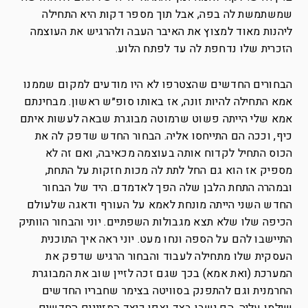
שמשתמשת לה בפה, אבל תוך מספר דקות היא התחילה
ליהנות מאוד למצוץ את האיבר העבה ולהרגיש את העוצמה
הזכרית שלו נדחפת לה עד לפתח הלוע.
הבחורים החדשים שהצטרפו לא היו מודעים למקום שממנו
אמא התחילה להיות זונה, אז באותו סופ״ש ראשון. מבחינתם
אמא שלי הייתה פשוט שרמוטה מבוגרת שבאה לעשות איתם
כיף, וככה הם התייחסו אליה. הבחור החדש שדפק לה את
הכוס התחיל לקדוח אותה בעוצמה מכאיבה, ואם זה לא
מספיק אז הוא גם החל לתת לה מכות חזקות על התחת,
ובמהרה התחת הלבן שלה הפך לאדמדם. היד של הבחור
החדש השני הייתה מונחת לאמא על העורף ודאגה שלעולם
הכיפה שלו שלא תצא מגבולות השפתיים. יוני והבחור הוותיק
התיישבו להם על הספה ונחו מעט. יוני ראה איך התוכנית
העסקית שלו מתחילה לעבוד והבחור הרגיש שדפק את
המערכת (ואת אמא) בכך שגם זכה לזיין שוב את המבוגרת
החרמנית וגם להתפנק בסוויטה בצימר שחבריו החדשים