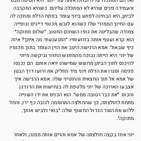
ואז הם הסתכלו עליה ובחנו אותה עוד יותר. היא הסיטה מבט
והעמידה פנים שהיא לא הסתכלה עליהם. כשהיא התקרבה
לביתן, היא הבחינה לפתע ביוני עומד בפתח הדלת ומחכה לה
עם החיוך הממזרי שלו כשהוא לובש מכנסי דייגים וגופייה
צמודה שהבליטה את גופו השחום החטוב. ״שלום מתוקה״
הוא קרא ועטף אותה בזרועותיו. ״התגעגעתי. מה איתך? איזה
כיף שבאת״. אמא הרגישה היטב את הזין העומד בתוך מכנסיו
של יוני. היא הייתה נבוכה מהמפגש החוזר וביקשה מיוני
להיכנס לתוך הביתן מחשש שמישהו יראה אותם. הם נכנסו
פנימה וסגרו את הדלת ויוני מיד החליק את זרועו דרך הבטן
של אמא אל תוך החצאית והחוטיני שלה. אמא הרגישה איך
אצבעו הארוכה של יוני מלטפת לה בנחישות את הדגדגן
והכוס. ״את כבר רטובה ממש״. הוא הכניס את ידו השנייה
מתחת לחולצתה, כך שהחולצה התרוממה לגובה כף ידו, והחל
ללוש את השד הגדול החשוף שלה. ״בואי נלביש אותך,
מתוקה״.
יוני אחז בקצה חולצתה של אמא והרים אותה ממנה, ולאחר