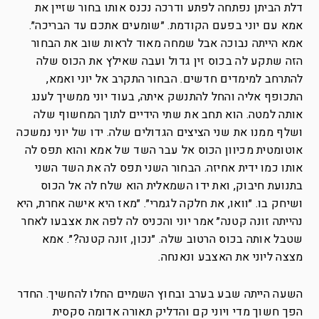
דלת הביתן נפתחה לפתע ודרכה נכנס אותו בחור שזיין את
אמא עם יוני בפעם הקודמת. ״שומעים אתכם עד הבריכה״.
אמא הייתה נבוכה אבל שמחה מאוד לראות שוב את הבחור
הזה שתקע לה בכוס זין גדול ועבה שאילץ את הכוס שלה
להתרחב למימדים חדשים. הבחור התקרב אל יוני ואמא,
התכופף אליה והחל להתנשק איתה, בעוד יוני ממשיך לענג
אותה למטה. הוא תחב את שתי הידיים לתוך המחשוף שלה
ושלף ממנו את שני הציצים הגדולים שלה. ידו של יוני נמשכה
אוטומטית מכיוון הכוס אל עבר השד של אמא והוא תפס לה
אותו כמו ידית אחיזה. הבחור השני תפס לה את השד השני
בתנועת חיבוק, ואת ידו השמאלית הוא שלח לה אל הכוס
ושיחק בו. ״וואו, את חלקה לגמרי״. ״מאז היא אישה אחרת, היא
נהייתה זונה קטנה״ אמר יוני והכניס לה לפה את אצבעו לאחר
שטבל אותה בכוס הרטוב שלה. ״נכון, זונה קטנה?״. אמא
מצצה ליוני את האצבע ונאנחה.
השעה הייתה שבע בערב ובחוץ השמיים החלו להחשיך. החדר
הפך חשוך מדי ויוני קם והדליק תאורה אדומה סקסית