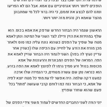
שילמו עליה. הם ישבו בצד וצפו כיצד המזיינים החדשים
הופכים ליותר ויותר אגרסיביים עם אמא. אבל הם לא הפריעו
ונתנו להם לבצע את זממם, כי היה ברור לכל מי שמתבונן
מהצד שאמא רק נהנית מזה יותר ויותר.
הראשון שגמר היה הבחור החדש שדפק את אמא בכוס. הוא
שלף במהירות את הזין ודילג לצד השני של המיטה ונתן לאמא
מטח של שפיך על הפנים כשהוא גונח עליה כמו סוס ולאחר
מכן מורח את הזרע על לחייה עם הכיפה שלו (כשזין אחר
עדיין נעוץ לה בפה). השני לגמור היה הבחור שזיין לאמא את
הפה. המראה של הפנים המבוגרות והרעננות של אמא
מכוסות בנוזל זרע סמיך גרמו לו לפוצץ לאמא את הפה בזרע.
הוא כנראה נתן שם עשרה מטחים, כי הגמירה שלו ארכה
כמעט דקה שלמה. היה אפשר לדעת מתי כל מטח יוצא לפיה
של אמא, כי הבחור גנח כמו לוחם קרבי שעושה ״מתח״ בכל
פעם שהוא שחרר שפריץ.
יוני הורה לשני החברים החדשים לעמוד משני צידי הפנים של