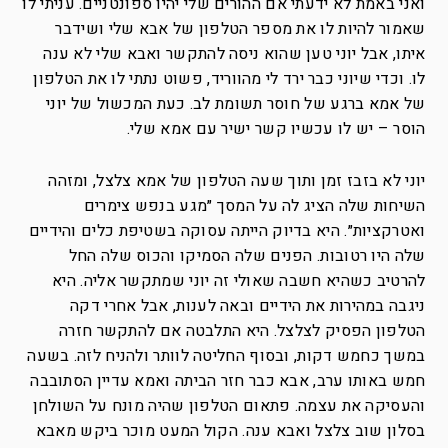
ואני באמת לא ידעתי אם ההורים שלי יהיו ספונטניים. עניתי לו
שאמור להיות לו את מספר הטלפון של אבא שלי ושידבר
איתו, אבל יוני טען שהוא ניסה להתקשר ואבא שלי לא ענה
לו. וכדי שיוני כבר ירד לי מהווריד, פשוט נתתי לו את הטלפון
של אמא ברגע של חוסר תשומת לב. כעת המכשול של יוני
הוסר – יש לו עכשיו קשר ישיר עם אמא שלי.
יוני לא בזבז זמן ותוך שעה הטלפון של אמא צלצל, ומזהה
השיחות שלה הציג לה על המסך ״מגע בנפש צימרים
ואטרקציות״. היא בדיוק הייתה עסוקה בשטיפת כלים והידיים
שלה היו רטובות. הפנים שלה הסמיקו והכוס שלה החל
להרטיב כשהיא חשבה שאולי זה יוני שמתקשר אליה. היא
ניגבה במהירות את הידיים ובאה לענות, אבל אחרי דקה
הטלפון הפסיק לצלצל. היא התלבטה אם להתקשר חזרה
במשך כחמש דקות, ובסוף החליטה לוותר ולהניח לזה. בשעה
חמש באותו ערב, אבא כבר חזר הביתה ואמא עדיין הסתובבה
והעסיקה את עצמה. פתאום הטלפון שהיה מונח על השולחן
בסלון שוב צלצל ואבא ענה. הקול המעט מוכר ביקש מאבא