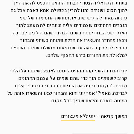
בתחת חזק ואליו הצטרף הבחור הוותיק והכניס לה את הזין
לתוך הכוס ושניהם נתנו לה זין בכפולה. אמא כאבה אבל גם
נהנתה מאוד להרגיש שוב את תחושת החמימות של שני
הגברים החתיכים שצמודים אליה וגונחים לה מעונג לתוך
האוזן. שני הבחורים החדשים הצהירו שהם הולכים לבריכה,
ויצאו מהחדר והשאירו את הדלת פתוחה כשיוני והבחור
ממשיכים לזיין בהנאה עד שבתיאום מושלם שניהם התחילו
למלא לה את החורים בזרע החצוף שלהם.
יוני והבחור השני קמו מהמיטה ונתנו לאמא נשיקות על הלחי
קרוב לשפתיים תוך כדי שהם שמים על עצמם תחתונים
וגופיה. ״רק תסדרי פה את הכריות ותסתדרי ותצטרפי אלינו
לבריכה, מאמי?״ אמר יוני והוא והבחור יצאו והשאירו אותה על
המיטה כואבת ומלאת שפיך בכל מקום.
המשך קריאה –
יוני ללא מעצורים