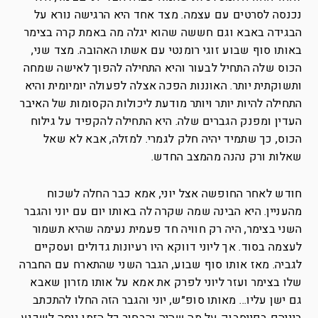
נכנסה לסרטים עם עצמה. מצד אחד היא הרגישה נורא על
הבגידה באבא וגם חששה שהוא יגלה מה באמת קרה בצימר
באותו סוף שבוע זוגי רומנטי עם אשתו האהובה. מצד שני,
הכוס שלה התחיל לבעור והיא התחילה להפוך לאישה שמחה
ותשוקתית יותר. האוננות הפכה אצלה לפעולה יומיומית והיא
התחילה להיות יותר ויותר מודעת ליכולות הקסומות של האיבר
העדין ומפנק הגברים שלה. היא התחילה להקפיד על גילוח
הכוס, כך שתמיד יהיה חלק לגמרי. למזלה, אבא לא שאל
שאלות ורק נהנה מהמצב החדש.
חודש לאחר החופשה אצל יוני, אמא כבר החלה לשכוח
מהעניין. היא הבינה שמה שקרה לה באותו יום עם יוני והגבר
השני בצימר, היה רק חוויה חד פעמית נעימה שהיא תשמור
לעצמה בסוד. אך ליוני דווקא היו רעיונות גדולים ועסקיים
לגביה. מאז אותו סוף שבוע, הגבר השני שהתארח עם החברה
שלו בצימר ועזר ליוני לפרק את אמא על אותו מזרון שאבא
גם ישן עליו… מאותו סופ״ש, יוני והגבר הזה החלו להתכתב