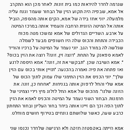
שגרמה לחדר להיראות כמו בית זונות. לאחר מכן הוא התקרב
אל אמא, שבפיה היה תקוע הזין של הבחור שעמד וגנח עליה
מלמעלה. יוני אחז בידה של אמא, הקים אותה מהספה, הוביל
אותה אל המיטה הזוגית הרחבה והעמיד אותה במרכז המיטה
על ארבע. השדיים הגדולים של אמא נמשכו מטה מכוח
הכבידה והתחת והכוס שלה היו חשופים מבעד לשמלה
שגלשה לה במורד הגב. יוני נעמד על המיטה על ברכיו והוריד
לאמא ספאנק על התחת. ״רוצה זין, זונה? רוצה את הזין בכוס?
״. אמא השיבה שכן. ״תבקשי את זה, זונה״. אמא היססה לרגע
ואז פתחה את פיה ואמרה בהכנעה: ״תזיין אותי בכוס עם הזין
שלך״. יוני הכניס את הזין התימני שלו עמוק לתוך הכוס של
אמא שלי והחל לדפוק אותה בגניחות. ״אחחח כן, זונה. את
הזונה שלנו״. מהכוס של אמא החל לזלוג מיץ רירי וצמיגי של
חרמנות. הבחור השני נעמד על המיטה והכניס לאמא את הזין
לתוך הפה וכך הם זיינו אותה ביחד בחור העליון ובחור התחתון
כרבע שעה, כאשר שלושתם גונחים בטירוף חושים מוחלט.
אמא הייתה באקסטזה חזקה ולא הרגישה שלחדר נכנסו שני