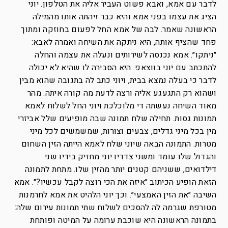
לדבר עם אמא, ואבא פשוט העביר אליה את הטלפון. יוני
הציג את עצמו בפני אמא והיא כבר זיהתה אותו מהמילה
הראשונה שאמר. לבה של אמא החל לפעום בחוזקה ומתוך
פחד שהציף אותה, היא ניתקה את השיחה ואמרה לאבא:
״ניתקו״. אמא נכנסה לשירותים ונעלה את עצמה והחלה
להתכתב עם יוני בווצאפ. היא הסבירה לו שהיא לא יכולה
לדבר כי בעלה נמצא בבית, ויוני כתב לה בתגובה שהוא מבין
ושהוא רק התגעגע אליה ורצה לדעת מה קורה איתה. מהר
מאוד השיחה נעשתה די מלוכלכת ויוני החל לשלוח לאמא
תמונות גסות. תחילה שלח תמונה שבה מופיעים שלל אביזרי
מין בכל מיני גדלים, צבעים וצורות, שמשמשים לכל מיני
מטרות. התמונה הבאה שיוני שלח לאמא הייתה הזין השחום
והגדול שלו עומד ומשני צדדיו יוני מחזיק בידיו שני
דילדואים, ששניהם קטנים יותר מהזין שלו. מתחת לתמונה
הזאת הופיע הכיתוב ״איזה את הכי רוצה לקבל עכשיו?״. אמא
השיבה ״את הזין האמצעי״. וכך יוני הלהיט את אמא לחרמנות
מטורפת שגרמה לה להסכים לשלוח שתי תמונות עירום שלה:
בתמונה הראשונה היא שוכבת ערומה על המיטה ופותחת