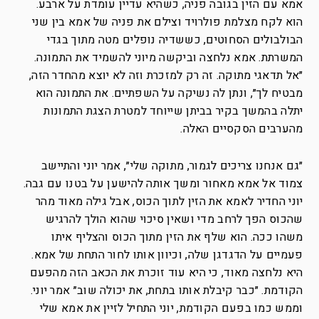
אמא עם הזין בגובה פניה, כשהיא עדיין עומדת על ארבע.
הוא לקח מצלמת פולרויד וצילם את פניה של אמא בין שני
הבולבולים הסחוטים, כששדיה נופלים מטה מתוך בגדי
המשרתת. אמא נלחצה וביקשה מיוני להשמיד את התמונה.
״אל תדאגי מתוקה. זה רק למזכרת וזה לא יוצא מהחדר הזה,
מבטיח לך״, ונתן לה נשיקה על השפתיים. את התמונה הוא
יתלה בהמשך בקיר בביתן שייוחד למטרת הצגת התמונות
מהערבים הסקסיים האלה.
״גם אנחנו צריכים לגמור, מתוקה שלי״, אמר יוני והתיישב
צמוד אל אמא מאחור ומשך אותה להישען על בטנו עם גבה.
יוני החדיר לאמא את הזין לתוך הכוס, אבל גילה מאוד מהר
שהכוס הפך לרחב מדי ושאין סיכוי שהוא הולך להרגיש
משהו ככה. הוא שלף את הזין מתוך הכוס והצליף איתו
פעמיים על הדגדגן שלה, וכיוון אותו לחור התחת של אמא.
היא נלחצה מאוד, כי היא עוד זוכרת את הכאב הזה מהפעם
הקודמת. ״כבר קיבלת אותו בתחת, את יכולה שוב״ אמר יוני.
וממש כמו בפעם הקודמת, יוני התחיל לזיין את אמא שלי