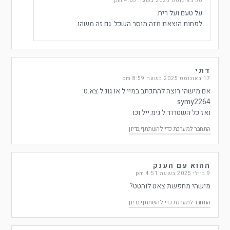
30 באוגוסט 2025 בשעה 4:05 pm
על טעם ועל ריח.
לפחות הוצאת מזה מוסר השכל. גם זה משהו.
דתי
17 באוגוסט 2025 בשעה 8:59 pm
אם מישהי רוצה להתכתב במיי.ל או גוג.ל צא.ט:
symy2264
ואז כל השטרוד.ל גימ.ייל וכו
התחבר למערכת כדי להשתתף בדיון
ההוא עם הענק
9 ביולי 2025 בשעה 4:51 pm
מישהי מחפשת צאט לוהטט?
התחבר למערכת כדי להשתתף בדיון