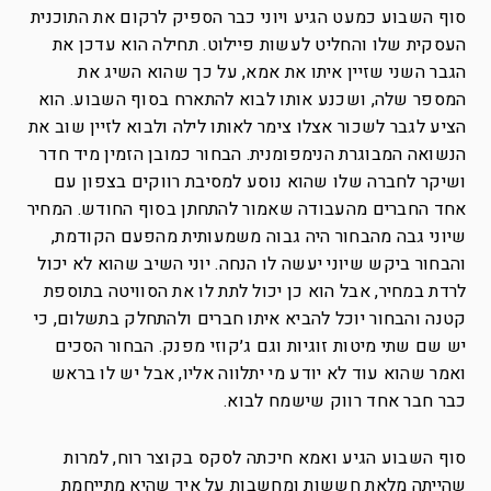
סוף השבוע כמעט הגיע ויוני כבר הספיק לרקום את התוכנית
העסקית שלו והחליט לעשות פיילוט. תחילה הוא עדכן את
הגבר השני שזיין איתו את אמא, על כך שהוא השיג את
המספר שלה, ושכנע אותו לבוא להתארח בסוף השבוע. הוא
הציע לגבר לשכור אצלו צימר לאותו לילה ולבוא לזיין שוב את
הנשואה המבוגרת הנימפומנית. הבחור כמובן הזמין מיד חדר
ושיקר לחברה שלו שהוא נוסע למסיבת רווקים בצפון עם
אחד החברים מהעבודה שאמור להתחתן בסוף החודש. המחיר
שיוני גבה מהבחור היה גבוה משמעותית מהפעם הקודמת,
והבחור ביקש שיוני יעשה לו הנחה. יוני השיב שהוא לא יכול
לרדת במחיר, אבל הוא כן יכול לתת לו את הסוויטה בתוספת
קטנה והבחור יוכל להביא איתו חברים ולהתחלק בתשלום, כי
יש שם שתי מיטות זוגיות וגם ג׳קוזי מפנק. הבחור הסכים
ואמר שהוא עוד לא יודע מי יתלווה אליו, אבל יש לו בראש
כבר חבר אחד רווק שישמח לבוא.
סוף השבוע הגיע ואמא חיכתה לסקס בקוצר רוח, למרות
שהייתה מלאת חששות ומחשבות על איך שהיא מתייחמת