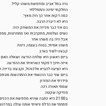
גרה בתל אביב ומחפשת משהו קליל.
החלקתי ימינה והתפללתי.
כמה דקות אחר כך היה מאץ׳.
היא לא דיברה הרבה.
גם אני כבר מכירה את המשחק הזה.
נשים נעלמות, מתקרבות ואז מתחרטות, מספר
אבל היה בה משהו אחר.
משהו אמיתי, בטוח בעצמו, נינוח.
קבענו לשני בערב.
ביום ראשון היא שלחה הודעה ושאלה האם אנ
איזה חיוך דפקתי כשראיתי את ההודעה.
היא הציעה להביא אלכוהול, וקבענו בדירה ה
ביום שני כבר הרגשתי את ההתרגשות מטפסת 
סידרתי את המזרון.
שמתי תאורה רכה.
מוזיקה שקטה.
ב21:00 היא כתבה שהיא מחפשת את הכניסה לבניין.
פתחתי את הדלת וראיתי אותה עולה במדרגות