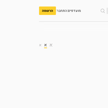
מועדפים
|
התחבר
|
הרשמה
א
א
א