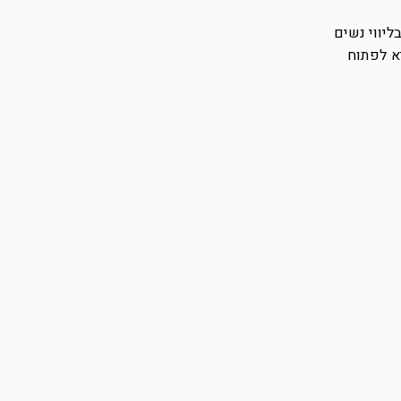
 דפנה מביאה איתה למעלה מ-20 שנות ניסיון בליווי נשים
א לפתוח