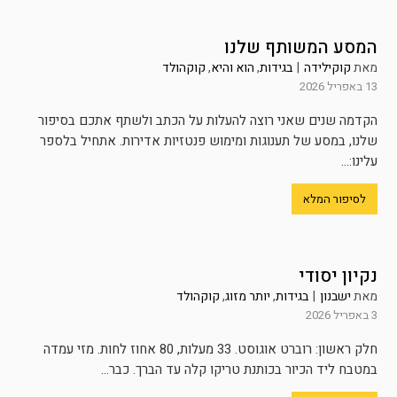
המסע המשותף שלנו
מאת
קוקילידה
|
בגידות
,
הוא והיא
,
קוקהולד
13 באפריל 2026
הקדמה שנים שאני רוצה להעלות על הכתב ולשתף אתכם בסיפור
שלנו, במסע של תענוגות ומימוש פנטזיות אדירות. אתחיל בלספר
עלינו:...
לסיפור המלא
נקיון יסודי
מאת
ישבנון
|
בגידות
,
יותר מזוג
,
קוקהולד
3 באפריל 2026
חלק ראשון: רוברט אוגוסט. 33 מעלות, 80 אחוז לחות. מזי עמדה
במטבח ליד הכיור בכותנת טריקו קלה עד הברך. כבר...