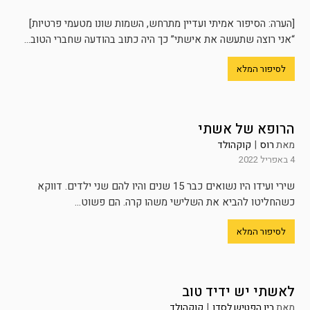
[הערה: הסיפור אמיתי ועדיין מתרחש, השמות שונו מטעמי פרטיות]
“אני רוצה שתעשה את אישתי” כך היה כתוב בהודעה שחברי הטוב...
לסיפור המלא
הרופא של אשתי
מאת
רוס
|
קוקהולד
4 באפריל 2022
שירי ועידו היו נשואים כבר 15 שנים והיו להם שני ילדים. דווקא
כשהחליטו להביא את השלישי משהו קרה. הם פשוט...
לסיפור המלא
לאשתי יש ידיד טוב
מאת
בין הפטיש לסדן
|
קוקהולד