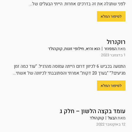
לפני שתגלה את זה בדרכים אחרות. הייתי הבעלים של...
לסיפור המלא
רוקנרול
מאת
המפוזר
|
הוא והיא
,
חילופי זוגות
,
קוקהולד
1 בדצמבר 2023
התנועה בכביש 6 לכיוון דרום הייתה עמוסה מהרגיל. “עוד כמה זמן
מגיעים?” “בערך 20 דקות” אמרתי והסתובבתי לכיוונה של אשתי...
לסיפור המלא
עומד בקצה הלשון – חלק ג
מאת
הבעל
|
קוקהולד
12 באוקטובר 2022