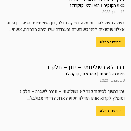
מאת
הקוקיה
|
הוא והיא
,
קוקהולד
12 במרץ 2022
בשעה תשע לערך נשמעה דפיקה בדלת, רון השיפוצניק הגיע. רון עשה
אצלנו שיפוצים לפני כשבועיים והעבודה שלו היתה מהממת, אשתי...
לסיפור המלא
כבר לא בשליטתי – יוון – חלק ד
מאת
בעל תמים
|
יותר מזוג
,
קוקהולד
8 בנובמבר 2020
זהו המשך לסיפור כבר לא בשליטתי – חזרה לשגרה – חלק ג
ומומלץ לקרוא אותו תחילה תקופה ארוכה הייתי מבולבל...
לסיפור המלא