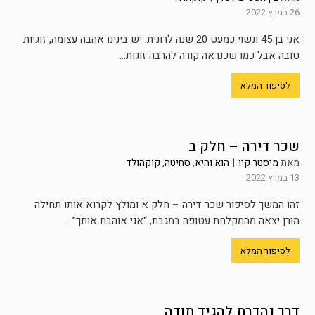
26 במרץ 2022
אני בן 45 ונשוי כמעט 20 שנה לרונית. יש בינינו אהבה עצומה, זוגיות
טובה אבל כמו שכנראה קורה להרבה זוגות...
לסיפור המלא
שכר דירה – חלק ב
מאת
מיסטר קיו
|
הוא והיא
,
סחיטה
,
קוקהולד
13 במרץ 2022
זהו המשך לסיפור שכר דירה – חלק א ומולץ לקרוא אותו תחילה
מורן יצאה מהמקלחת עטופה במגבת, “אני אוהבת אותך”...
לסיפור המלא
דרך נהדרת להגיד תודה