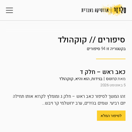
סיפורים // קוקהולד
בקטגוריה זו
94
סיפורים
כאב ראש – חלק ד
מאת
כרונוס
|
בגידות
,
הוא והיא
,
קוקהולד
5 באוגוסט 2026
זהו המשך לסיפור כאב ראש – חלק ג ומומלץ לקרוא אותו תחילה
יום רביעי. שמים בהירים, ערב ירושלמי קר ויבש...
לסיפור המלא