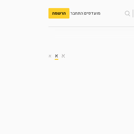
מועדפים
|
התחבר
|
הרשמה
א
א
א