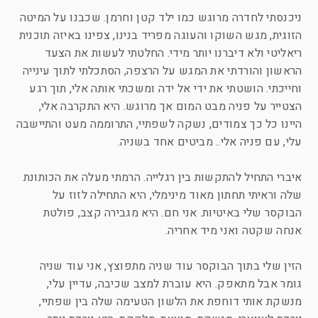
ניכנסתי לחדרה מרוגש כמו ילד קטן וחרמן. שכבנו על המיטה
הזוגית, מגש השוקו והעוגה מפריד בנינו, צפינו באיזה תוכנית
ריאליטי ולא דיברנו יותר מידי. החלטתי לעשות את הצעד
הראשון והורדתי את המגש על הרצפה, הסתכלתי לתוך עינייה
וחייכתי. הושטתי את ידי אל ידה ומשכתי אותה אלי, תוך רגע
הצטייר על פניה מבט המום אך מרוגש. היא התקרבה אלי,
היינו כל כך צמודים, נשקה לשפתיי, התרוממה מעט והתיישבה
עלי, עם פניה אלי.. מביטים אחד בשניה.
איברי התחיל להתקשות בין רגלייה. הרמתי מעלה את הכותונת
שלה וראיתי תחתון מאוד מינימלי, היא התחילה לזוז על
הבוקסר שלי באיטיות. אני חם. היא מגבירה קצב, פולטת
אנחה שקטה ואני מיד אחריה.
הזין שלי בתוך הבוקסר עוד שניה מתפוצץ, אני עוד שניה
גומר אבל מתאפק. היא עוברת למצב שכיבה, עדיין עלי,
מנשקת אותי דוחפת את הלשון הטעימה שלה בין שפתיי,