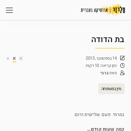
בת הדודה
א
א
14 בספטמבר, 2013
א
זמן קריאה: 10 דקות
מאת
ברבי
מין במשפחה
גמרתי. פעם שלישית היום.
כמה שעות קודם…