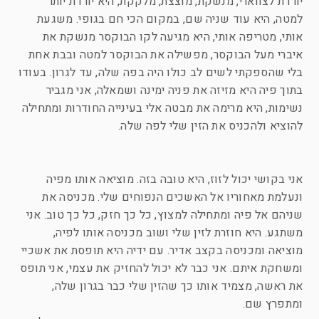
יורדת לצווארי, מנשקת, מוצצת, מלקקת, היא יורדת יותר
למטה, היא עוד שניה שם, במקום הכי חם בגופי. משגעת
אותי, מטריפה אותי, היא מגיעה לקו הבוקסר מנשקת את
איברי מעל הבוקסר, מפשילה את הבוקסר למטה ובבת אחת
בלי שהספקתי לשים לב כולו היה בפה שלה, עד לגרון. בעודו
בתוך פיה היא מזיזה את פניה ימינה ושמאלה, אני מגביר
נשימות, היא מרימה את מבטה אלי בעינייה החודרות ומתחילה
להוציא ולהכניס את הזין שלי לפה שלה.
אני בקושי יכול לזוז, היא טובה בזה. מוציאה אותו מפיה
ונעלמת מאחוריו אל האשכים הנפוחים שלי. מכניסה את
שניהם אל פיה ומתחילה למצוץ, כל כך חזק, כל כך טוב. אני
משתגע. היא חוזרת לזין שלי ושוב מכניסה אותו לפיה,
מוציאה ומכניסה בקצב אדיר. עם ידיה היא תופסת את אשכיי
ומשחקת איתם. אני כבר לא יכול להחזיק את עצמי, אני תופס
את ראשה, מצמיד אותו כך שהזין שלי כבר בגרון שלה,
ומתפרץ שם.