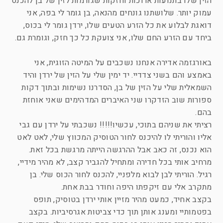
הזין שלו בתנועות ארוכות וחזקות שגורמות לזין של בן להכנס
עמוק יותר. שלושתנו גונחים מהנאה, בן גומר לי בפה, אני
דואגת לבלוע את כל הזרע הטעים שלו, ירדן גומר לי בכוס,
ביחד עם הזרע החם שלו, אני צועקת כל כך חזק, וגומרת גם.
באורגזמה אדירה אנחנו נשכבים על המיטה הזוגית, אני
באמצע והם בשני צדדיי. יד ימין שלי על הזין של ירדן והיד
השמאלית שלי על הזין של בן, הסדרנו נשימות ובתוך דקות
ספורות שוב הזדקרו שני האיברים המדהימים שאני אוחזת
בהם.
רציתי את שניהם בתוכי, עכשיו!!!!! נשכבתי על ירדן עם גבי
אליו והוריתי לו להיכנס לחור הטוסיק המכווץ שלי, לאט לאט
הוא נכנס, זה כאב אבל ההרגשה הייתה מרגשת בכל זאת.
מרחיב אותי בכל חדירה ומתחיל להגביר קצב, לא מהיר מידיי,
רגיל. הוריתי לבן לבוא מלפניי, להכנס לחור הכוס שלי. בן
מתקרב אלי עם זיקפתו היפה וחודר בבת אחת.
בקצב אחיד, כמעט מהיר מזיין אותי ירדן בטוסיק, תופס
בפטמותיי ומענג אותן תוך כדי צביטות אגרסיביות. בקצב