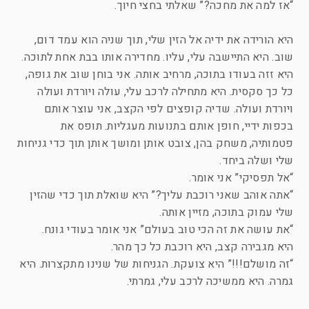
“אז למה את מחכה?” שאלתי בחצי חיוך.
היא הורידה את ידיה אל הזין שלי, תוך שניה הוא עמד דום,
שוב. היא התיישבה עלי, עליו. מחדירה אותו בבת אחת לתוכה.
היא זזה בעודו בתוכה, מרחיב אותה. אני בוחן שוב את גופה,
כל כך סקסית. היא מתחילה לרכב עלי, עולה ויורדת ועולה
ויורדת ועולה. שדיה קופצים לפי הקצב, אני עוצר אותם
בכפות ידיי, חופן אותם בתנועות מעגליות. תופס את
פטמותיה, משחק בהן, צובט אותן ומושך אותן תוך כדי גניחות
שלי ושלה ביחד.
“אל תפסיקי” אני אומר.
“אתה אוהב שאני רוכבת עליך?” היא שואלת תוך כדי שהזין
שלי עמוק בתוכה, מזיין אותה.
“את עושה את זה הכי טוב בעולם” אני אומר בעודי גונח.
היא מגבירה קצב, היא רוכבת כל כך מהר.
“זה מושלם!!!” היא צועקת. הגניחות של שנינו מתקצרות. היא
גמרה. היא ממשיכה לרכב עלי, גמרתי.