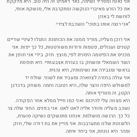
אני נאנח ומסדיר נשימה, גאד דאמיט זה היה טוב. היא מלקקת
את כל הזרע מאיברי הנוקשה ומתקרבת אלי, מנשקת אותי,
לוחשת לי באוזן
“אני רוצה אותו בתוכי” ונשכבת לצידי.
אני רוכן מעליה, מוריד ממנה את הכותונת. התגלו לעיניי שדיים
קטנים ועגולים, פטמות ורודות משורטטות, כל כך יפות. אני
מכניס את הפיטמה הימנית לפי, מוצץ. חזק. בידי אני חופן את
השד השמאלי ומשחק בו בעזרת אצבעותיי. היא תופסת
בראשי ומגבירה את נשימותיה, היא נהנית.
אני עולה בחזרה לצווארה ומעביר את לשוני. שולח יד
למשולש היפה והצר שלה, היא רטובה וחמה. משחק בדגדגן
הקטן, זה מטריף אותה.
היא מצווה עלי להיכנס ואני כמו חייל ממלא אחר הפקודה.
נשכב מעליה וחודר אליה לאט לאט. אני בפנים. החור שלה צר
כל כך. הרגשה מושלמת. אנחנו מתנשקים נשיקה סוערת,
הלשונות שלנו מתערבבות. אני מזיין את בת דודה שלי, חזק
ומהר. היא גונחת, אני ביחד איתה.