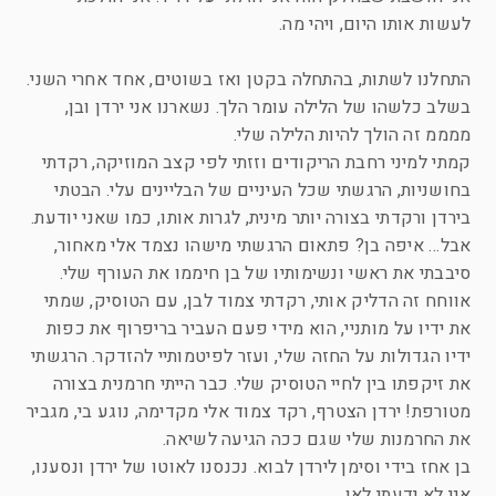
לעשות אותו היום, ויהי מה.
התחלנו לשתות, בהתחלה בקטן ואז בשוטים, אחד אחרי השני.
בשלב כלשהו של הלילה עומר הלך. נשארנו אני ירדן ובן,
ממממ זה הולך להיות הלילה שלי.
קמתי למיני רחבת הריקודים וזזתי לפי קצב המוזיקה, רקדתי
בחושניות, הרגשתי שכל העיניים של הבליינים עלי. הבטתי
בירדן ורקדתי בצורה יותר מינית, לגרות אותו, כמו שאני יודעת.
אבל… איפה בן? פתאום הרגשתי מישהו נצמד אלי מאחור,
סיבבתי את ראשי ונשימותיו של בן חיממו את העורף שלי.
אווחח זה הדליק אותי, רקדתי צמוד לבן, עם הטוסיק, שמתי
את ידיו על מותניי, הוא מידי פעם העביר בריפרוף את כפות
ידיו הגדולות על החזה שלי, ועזר לפיטמותיי להזדקר. הרגשתי
את זיקפתו בין לחיי הטוסיק שלי. כבר הייתי חרמנית בצורה
מטורפת! ירדן הצטרף, רקד צמוד אלי מקדימה, נוגע בי, מגביר
את החרמנות שלי שגם ככה הגיעה לשיאה.
בן אחז בידי וסימן לירדן לבוא. נכנסנו לאוטו של ירדן ונסענו,
אני לא ידעתי לאן.