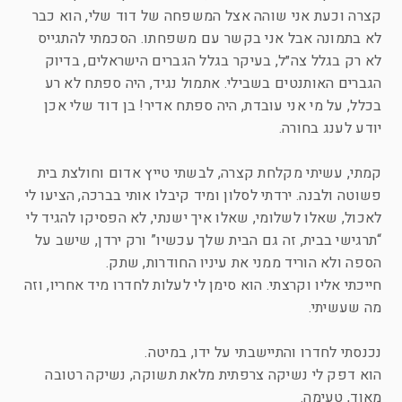
קצרה וכעת אני שוהה אצל המשפחה של דוד שלי, הוא כבר
לא בתמונה אבל אני בקשר עם משפחתו. הסכמתי להתגייס
לא רק בגלל צה״ל, בעיקר בגלל הגברים הישראלים, בדיוק
הגברים האותנטים בשבילי. אתמול נגיד, היה ספתח לא רע
בכלל, על מי אני עובדת, היה ספתח אדיר! בן דוד שלי אכן
יודע לענג בחורה.
קמתי, עשיתי מקלחת קצרה, לבשתי טייץ אדום וחולצת בית
פשוטה ולבנה. ירדתי לסלון ומיד קיבלו אותי בברכה, הציעו לי
לאכול, שאלו לשלומי, שאלו איך ישנתי, לא הפסיקו להגיד לי
“תרגישי בבית, זה גם הבית שלך עכשיו” ורק ירדן, שישב על
הספה ולא הוריד ממני את עיניו החודרות, שתק.
חייכתי אליו וקרצתי. הוא סימן לי לעלות לחדרו מיד אחריו, וזה
מה שעשיתי.
נכנסתי לחדרו והתיישבתי על ידו, במיטה.
הוא דפק לי נשיקה צרפתית מלאת תשוקה, נשיקה רטובה
מאוד, טעימה.