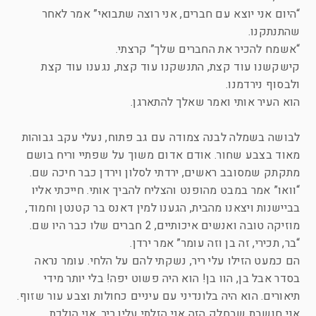
“היום אני יוצא עם חברים, אני רוצה שתבואי” אמר לאחר
שהתנתקנו.
“אשמח להכיר את החברים שלך” קרצתי.
קישקשנו עוד קצת, התנשקנו עוד קצת, נגענו עוד קצת
ולבסוף נירדמנו.
הוא העיר אותי ואמר שאלך להתארגן.
לבושה בשמלה לבנה צמודה עם גב פתוח, נעלי עקב גבוהות
מאוד בצבע שחור. אודם אדום משוך על שפתיי וריח בושם
מתקתק שמסובב ראשים, ירדתי לסלון וירדן כבר חיכה שם.
“וואו” אמר במבט מהופנט והצליח להביך אותי. חייכתי אליו
בביישנות ויצאנו מהבית, הגענו למין דאנס בר קטנטן וחמוד,
מוזיקה טובה ואנשים איכותיים, 2 חברים שלו כבר היו שם.
“בר, תכירי, זה בן וזה עומר” אמר ירדן.
הם כמעט הזילו עלי ריר, נשקתי להם על הלחי. עומר נראה
בסדר אבל בן, הוו בן! הוא היה פשוט יפה! בלי יותר מידי
תיאורים. הוא היה בלונדיני עם עיניים כחולות וצבע עור שזוף.
אני חושבת שבחלק הזה אני הזלתי עליו ריר. אני הולכת