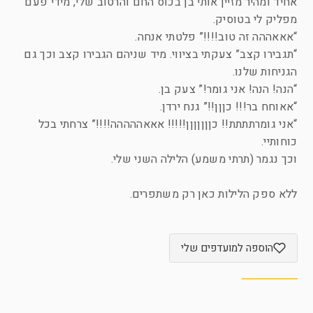
אחיד ומהיר מזיין אותי בן בכוס החם והרטוב שלי, מידי פעם
מפליק לי בטוסיק.
“אאאההה זה טוב!!!!” פלטתי אנחה.
“תגבירו קצב” צעקתי בציווי. מיד שניהם הגבירו קצב וכך גם
הגניחות שלנו.
“הנה! הנה! אני גומר!” צעק בן.
“אאוחח בר!!! כןןן!!” גנח ירדן.
“אני גומרתתתת!! כןןןןןןן!!!!! אאאההההה!!!!” צרחתי בכל
כוחותיי.
וכך נגמר (תרתי משמע) הלילה השני שלי.
ללא ספק הלילות כאן רק משתפרים.
הוספה למועדפים שלי