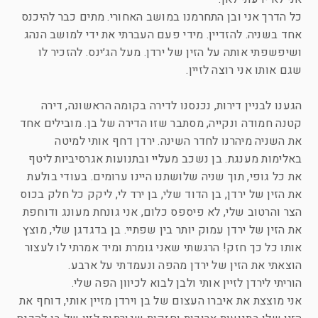
כל הדרך אני ובן התחרמנו במושב האחורי. מתים כבר להיכנס
אחד בשניה. להזדיין. מידי פעם העברתי את ידי למושב הנהג
ושיפשפתי אותה על הזין של ירדן. מעל הג׳ינס. להזכיר לו
שגם אותו אני רוצה לזיין.
הגענו לבניין דירות, נכנסנו לדירה בקומה הראשונה, דירה
קטנה חמודה ונקייה, מסתבר שזו הדירה של בן. מובילים אחד
את השניה מיהרנו לחדר השינה. ירדן דחף אותי למיטה
באלימות מענגת. בן נשכב מעליי ובתנועות אגרסיביות ליטף
את כל גופי, תוך שניה שלושתנו היינו ערומים. בעודי בולעת
את הזין של ירדן, בן הדוד שלי, בן ירד לי, ליקק כל חלק בכוס
הצר והרטוב שלי, לא פיספס כלום, אני גונחת מעונג ודוחפת
את הזין של ירדן עמוק יותר בין שפתיי. בן בדגדגן שלי, מוצץ
אותו כל כך חזק! הרגשתי שאני גומרת ומיד אמרתי לו לעצור
הוצאתי את הזין של ירדן מהפה ונעמדתי על ארבע.
הוריתי לירדן לזיין אותי ולבן לבוא לכיוון הפה שלי.
אני מוצצת את איברו העצום של בן וירדן מזיין אותי, דוחף את