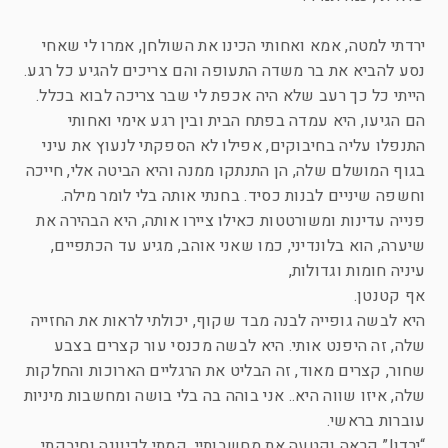
ירדתי למטה, אמא ואחותי הכינו את השולחן, אמרו לי שאחי
נסע להביא את בר משדה התעופה והם צריכים להגיע כל רגע.
הייתי כל כך רעב שלא היה אכפת לי שבר צריכה לבוא בכלל.
הם הגיעו, היא עמדה בפתח הבית ובין רגע אימי ואחותי
התנפלו עליה בחיבוקים, אפילו לא הספקתי לנעוץ את עיני
בגוף המושלם שלה, הן התנתקו ממנה והיא הביטה אלי, חייכה
וחשפה שיניים לבנות כסיד. בחנתי אותה בלי לומר מילה.
פנייה עדינות ומשורטטות כאילו ציירו אותה, היא הבהירה את
שיערה, הוא בלונדיני, כמו שאני אוהב, מגיע עד הכתפיים,
עיניה חומות וגדולות,
אף קטנטן.
היא לבשה גופייה לבנה מבד שקוף, יכולתי לראות את החזייה
שלה, זה היפנט אותי. היא לבשה מכנסי עור קצרים בצבע
שחור, קצרים מאוד, זה הבליט את הרגליים הארוכות והחלקות
שלה, איזו שווה היא.. אני בוהה בה בלי בושה ומחשבות מיניות
עוברות בראשי.
“ירדן!” קראה וקטעה את מחשבותיי, קמתי לכיוונה וחיבקתי