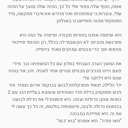
אותה, הגוף שלה צמוד אלי כל כך, החזה שלה נמעך על החזה
שלי, עוברות בי צמרמורות ואני מרגיש את איברי מתקשה, מיד
התנתקתי ממנה והתיישבנו בשולחן.
היא שיתפה אותנו בחוויות מקנדה וסיפרה על כמה היא
מתרגשת מהגיוס. לא הקשבתי לה בכלל, רק הנהנתי וחייכתי
מנימוס תוך כדי מבטים עמוקים מאוד ביופייה.
את המשך הערב העברתי בסלון עם כל המשפחה ובר. מידי
פעם היינו מגניבים מבטים מגרים אחד לשניה. זהו, אני בטוח
שגם היא דלוקה עלי.
ירד הלילה, יצאתי מהמקלחת לבוש בבוקסר אדום וצמוד. אני
ניגש ומתקתק בדלת חדר האורחים שנמצא בעליית הגג עם 2
כוסות שוקו גדולות ועוגה. היא פותחת לי את הדלת לבושה
בכותונת גדולה ולבנה, פיטמותיה בולטות, זה כל כך עשה לי
את זה. היא מחייכת במבוכה.
“וואו תודה”. היא אומרת “בוא ׳כנס”.