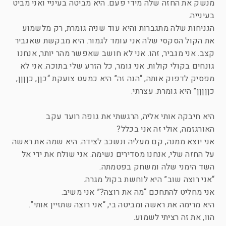
מנשק את החזה שלה מידי פעם. היא מביטה בעיניי ואני מביט
בעינייה.
הגניחות שלה מתגברות והיא עוד שניה גומרת, רק מלשמוע
את הקול הסקסי שלה אני עומד לגמור. היא מבקשת שאגביר
קצב. אני מגביר, זהו. אני לא חושב שאפשר מהר יותר, אנחנו
גונחים בקולי קולות. אני גומר, כל הזרע שלי בתוכה. אני לא
מפסיק לדפוק אותה, “הנה זה” היא כמעט צועקת “כןן, כןןןן,
כןןןןן” היא גומרת. עצרתי.
היא חיבקה אותי אליה, הרגשתי את גופה רועד עקב
האורגזמה, אולי זה אני בכלל?
אני יוצא ממנה, קם מעליה ונשכב לצידה. היא שמה את ראשה
על החזה שלי, אנחנו מסדירים נשימה. אני שולח את ידי אל
השד הימני שלה ומשחק בפטמתה.
“אני רוצה שוב” היא לוחשת בקול מגרה.
אני מחליט להתחכם “מה את רוצה?” אני משיב.
היא מרימה את ראשה ומביטה בי, “אני רוצה שתזיין אותי”.
הוו, את זה רציתי לשמוע.