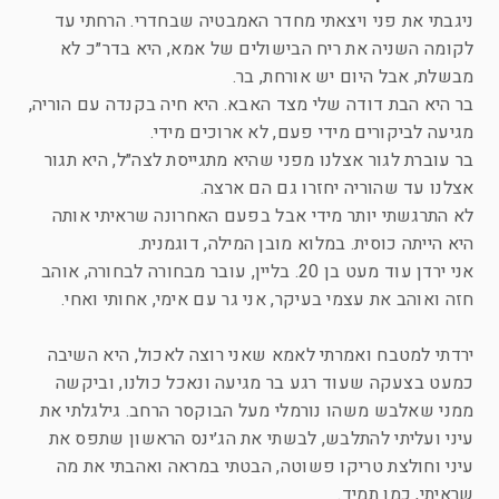
ניגבתי את פני ויצאתי מחדר האמבטיה שבחדרי. הרחתי עד
לקומה השניה את ריח הבישולים של אמא, היא בדר״כ לא
מבשלת, אבל היום יש אורחת, בר.
בר היא הבת דודה שלי מצד האבא. היא חיה בקנדה עם הוריה,
מגיעה לביקורים מידי פעם, לא ארוכים מידי.
בר עוברת לגור אצלנו מפני שהיא מתגייסת לצה״ל, היא תגור
אצלנו עד שהוריה יחזרו גם הם ארצה.
לא התרגשתי יותר מידי אבל בפעם האחרונה שראיתי אותה
היא הייתה כוסית. במלוא מובן המילה, דוגמנית.
אני ירדן עוד מעט בן 20. בליין, עובר מבחורה לבחורה, אוהב
חזה ואוהב את עצמי בעיקר, אני גר עם אימי, אחותי ואחי.
ירדתי למטבח ואמרתי לאמא שאני רוצה לאכול, היא השיבה
כמעט בצעקה שעוד רגע בר מגיעה ונאכל כולנו, וביקשה
ממני שאלבש משהו נורמלי מעל הבוקסר הרחב. גילגלתי את
עיני ועליתי להתלבש, לבשתי את הג׳ינס הראשון שתפס את
עיני וחולצת טריקו פשוטה, הבטתי במראה ואהבתי את מה
שראיתי, כמו תמיד.