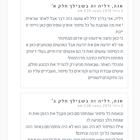
אנה, דליה זה בשבילך חלק א'
2 ביולי 2014 בשעה 3:24 am
דליה, אני בדרך כלל לא עושה כזה דבר אבל לאחר שראית
י את מה שהגבת על כל סיפור אחרון שפורסם כאן הייתי ח
ייבת.
כי כאן נחצה איזשהו קו אדום מבחינתי.
אני לא יודעת אם את יודעת אבל האנשים שכותבים כאן א
ת הסיפור עושים זאת כי הם אנשים יצירתיים, בעלי דימיון
מפותח ויכולות כתיבה מדהימות!
ומנהלי האתר, שבאמת מגיע רק להוריד את הכובע מולם,
עושים עבודת קודש וקוראים כל סיפור, מעבירים עליו הג
הה ותיקונים לשוניים
אנה, דליה זה בשבילך חלק ב'
2 ביולי 2014 בשעה 3:28 am
ובאמת כל סיפור שמתפרסם כאן מקבל את הזמן ואת ת
שומת הלב המגיעה לו.
אילו הסיפור לא היה טוב הוא לא היה מתפרסם באתר הזה
שעושה כל כך הרבה ובחינם!
יכול להיות שיש סיפורים יותר טובים, יכול להיות שבאמת