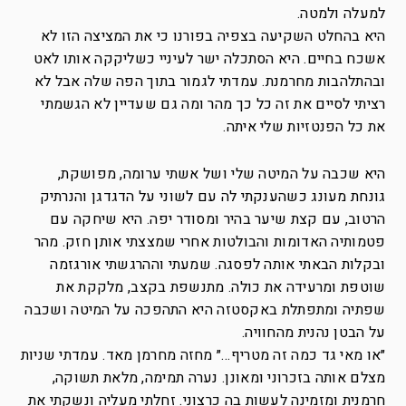
למעלה ולמטה.
היא בהחלט השקיעה בצפיה בפורנו כי את המציצה הזו לא
אשכח בחיים. היא הסתכלה ישר לעיניי כשליקקה אותו לאט
ובהתלהבות מחרמנת. עמדתי לגמור בתוך הפה שלה אבל לא
רציתי לסיים את זה כל כך מהר ומה גם שעדיין לא הגשמתי
את כל הפנטזיות שלי איתה.
היא שכבה על המיטה שלי ושל אשתי ערומה, מפושקת,
גונחת מעונג כשהענקתי לה עם לשוני על הדגדגן והנרתיק
הרטוב, עם קצת שיער בהיר ומסודר יפה. היא שיחקה עם
פטמותיה האדומות והבולטות אחרי שמצצתי אותן חזק. מהר
ובקלות הבאתי אותה לפסגה. שמעתי וההרגשתי אורגזמה
שוטפת ומרעידה את כולה. מתנשפת בקצב, מלקקת את
שפתיה ומתפתלת באקסטזה היא התהפכה על המיטה ושכבה
על הבטן נהנית מהחוויה.
״או מאי גד כמה זה מטריף…״ מחזה מחרמן מאד. עמדתי שניות
מצלם אותה בזכרוני ומאונן. נערה תמימה, מלאת תשוקה,
חרמנית ומזמינה לעשות בה כרצוני. זחלתי מעליה ונשקתי את