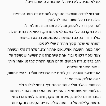
את לא מבינה, לא היתה לי אורגזמה כזאת בחיים״.
נעמדתי לפניה ושאלתי מה קרה למסיבת פג׳מות. העיניים
שלה דיברו על משהו אחר לחלוטין.
״אני אכן רוצה להנות, אבל לא עם חברה ופג׳מות״.
היא התקרבה עלי כמעט לאפס מרחק, ראיתי את החזה שלה
עולה ויורד בקצב הנשימות העמוקות, המבט הביישני
והערמומי שלה קפץ מהחזה שלי לפנים.
״אני, מממ, חשבתי אולי…אם אתה רוצה..״ מלמלה טלי ועשתה
צעד נוסף לכווני וביד אחת שיחקרה את השיער שנשפך על
הגב בגלים. ריח הבושם וקרם הגוף התחיל למגנט אותי, היתי
שניות מאיבוד שליטה.
״אני יודעת שאתה… נו, לוקח את הבגדים שלי ו…״ היא לחשה,
״ וזה הדליק אותי מאד״.
הרגשתי שהלב שלי עומד להתפוצץ. נסיתי לבלוע ולא
הצלחתי, שיפשפתי את העיניים עם האצבעות אחרי חיפוש
הסבר חרום כלשהו, סיפור או שקר, משהו. לפתע הרגשתי
נגיעות קלילות על הזרועות שלי, הידיים הקטנות והקרירות