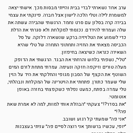
ערב אחד נשארתי לבדי בבית והייתי מבסות מכך. אישתי יצאה
למשמרת לילה וטלי הלכה לישון אצל חברה. פינקתי את עצמי
בבירה קרה בסלון עם סרט נחמד. הרגשתי שהבירה עשתה את
שלה ועמדתי להירדם. נכנסתי למקלחת ולא סגרתי את הדלת
כדי לשמוע את הטלויזיה ברקע שנשארה דלוקה. על סל
הכביסה מצאתי את החזיה ותחתוני התחרה של טלי שהיא
השאירה כנראה כשיצאה בחיפזון.
״טלי״, נשפתי בלחש והרחתי את הבגד. הרגשתי את הדופק
מעלה טורים וזיקפה חזקה ונעימה. עמדתי מתחת לזרם המים
השוטף את הקצף של הסבון מגופי והחלקתי את היד על הזין
שלי שעמד כתורן. פתחתי את הויטרינה של המקלחת ונבהלתי,
טלי עמדה בפתח, כמעט נפלתי כשקפצתי בחזרה באופן
אוטומטי.
״את בסדר?!״ צעקתי ״הבהלת אותי למוות, למה לא אמרת שאת
פה?!״
״אני פה״ שמעתי קל רגוע ושובב.
״יופי, עכשיו ברשותך אני רוצה לסיים פה״ עניתי בעצבנות