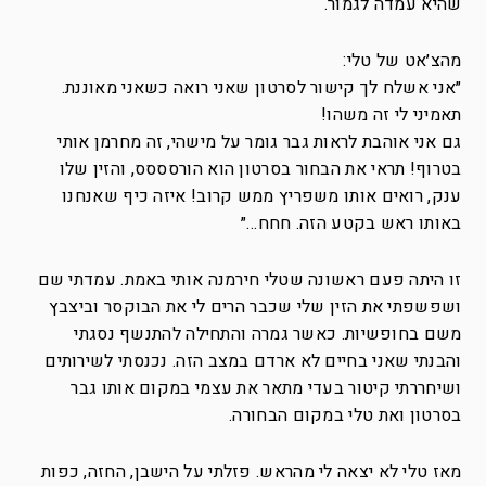
שהיא עמדה לגמור.
מהצ׳אט של טלי:
״אני אשלח לך קישור לסרטון שאני רואה כשאני מאוננת.
תאמיני לי זה משהו!
גם אני אוהבת לראות גבר גומר על מישהי, זה מחרמן אותי
בטרוף! תראי את הבחור בסרטון הוא הורסססס, והזין שלו
ענק, רואים אותו משפריץ ממש קרוב! איזה כיף שאנחנו
באותו ראש בקטע הזה. חחח…״
זו היתה פעם ראשונה שטלי חירמנה אותי באמת. עמדתי שם
ושפשפתי את הזין שלי שכבר הרים לי את הבוקסר וביצבץ
משם בחופשיות. כאשר גמרה והתחילה להתנשף נסגתי
והבנתי שאני בחיים לא ארדם במצב הזה. נכנסתי לשירותים
ושיחררתי קיטור בעדי מתאר את עצמי במקום אותו גבר
בסרטון ואת טלי במקום הבחורה.
מאז טלי לא יצאה לי מהראש. פזלתי על הישבן, החזה, כפות