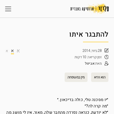
להתבגר איתו
א
א
28 ביוני, 2014
א
זמן קריאה: 10 דקות
מאת
אביטל
הוא והיא
מין במשפחה
״יו מסכנה טלי, כולה בדיכאון..״
״מה קרה לה?״
״לא יודעת, כנראה נפרדה מהחבר שלה, מאור, אין לי מושג מה