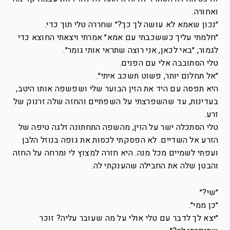
ואחורה.
״נכון שאמא לא עושה לך כך?״ שחררה טלי תוך כדי.
״חלמתי עליך כששכבתי עם אמא״ אמרתי ויצאתי החוצא כדי
לגמור, ״באי לכאן, אני רוצה שתראי אותי גומר״.
טלי הסתובבה אלי עם הפנים.
״אל תחלום יותר, פשוט תשכב איתי״.
היא תפסה עם היד את הזין הבוער שלי ושפשפה אותו היטב,
בעדינות, עד שהשפרצתי על השפתיים והחזה שלה זרנוק של
זרע.
טלי הסתכלה ישר על הזין, מהשפה התחתונה זלגה טיפה של
הזרע אל השדיים. לא הפסקתי לכסות את גופה בנוזל הלבן
ועפתי לשמיים מכל מנה. היא חזרה למצוץ לי ומרחה על החזה
והבטן שלה את החבילה שהענקתי לה.
״שי?״
״כן ממי״.
״יצא לך לדבר עם טלי אולי על מה שעובר עליה? זוכר