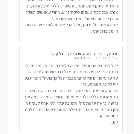
היה ניתן לתקן אותו יותר , ופשוט יכול להיות שלא אהבת
אותו. אבל לכתוב שזהו סיפור גרוע, אחרי שאנשים השקי
עו כדי לכתוב סיפור? זאת פשוט חוצפה!
את לא אוהבת? זכותך, אבל הכל אפשר לומר בצורה נאות
ה ומכובדת יותר.
אנה, דליה זה בשבילך חלק ג'
2 ביולי 2014 בשעה 3:31 am
יכול להיות שאת אפילו אישה מלומדת ומבינה יותר מכולנ
ו פה בענייני כתיבת סיפורים. אבל ברגע שהתחלת ללכלך
פה על סיפורים של כותבים בצורה כל כך בוטה? איבדת בע
יניי כל כבוד שהגיע לך.
אז הנה, אני אנה. נעים מאד. אני כותבת באתר הזה, ואת יו
תר ממוזמנת ללכת לקרוא סיפורים שלי ולומר לי כמה אני
גרועה. כי את יודעת מה? התגובה שלך היא אחת לעומת ה
מון תגובות חמות אחרות. ואלה התגובות שאני בוחרת להת
ייחס אליהן.
יום…