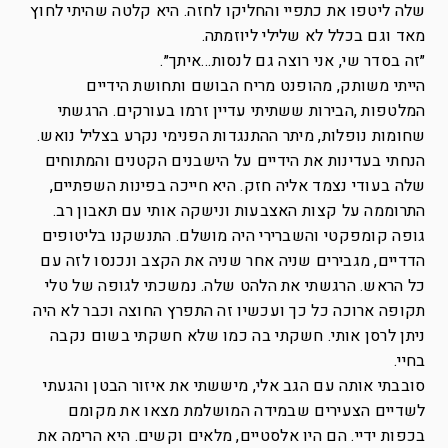
שלה ליטפו את כתפיי והחליקו לחזה. היא קלטה שהיתי לחוץ
מאד וגם בכלל לא שלילי ליוזמתה.
״זה בסדר שי, אני רוצה גם לנסות…איתך״.
הייתי משותק, מהופנט מריח הבושם ותחושת הידיים
המלטפות ,הבירות ששתיתי עדיין זרמו בעורקים. הרגשתי
שחומות נופלות, מיתר ההתנגדות הפנימי נקרע בצליל נואש.
הנחתי בעדינות את הידיים על הישבנים הקטנים והמתוחים
שלה בעודי נצמד אליה חזק. היא חייכה בפינות השפתיים,
התרוממה על קצות האצבעות ונישקה אותי עם תאבון רב.
גופה קומפקטי והשברירי היה מושלם. התנשקנו בליטופים
הדדיים, מגבירים שניה אחר שניה את הקצב ונכנסו לזה עם
כל הראש. הרגשתי את הלהט שלה. נמשכתי לגופה של טלי
תקופה ארוכה כל כך ועכשיו זה התפרץ החוצה וכבר לא היה
ניתן לרסן אותי. חשקתי בה כמו שלא חשקתי בשום נקבה
בחיי.
סובבתי אותה עם הגב אלי, מיששתי את איזור הבטן והגעתי
לשדיים הצעירים שבמידה המושלמת מצאו את מקומם
בכפות ידיי. הם היו אלסטיים, מלאים וקשים. היא הרימה את