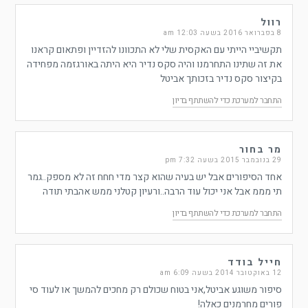
רוול
8 בפברואר 2016 בשעה 12:03 am
תקשיביי הייתי עם האקסית שלי לא התכוונו להזדיין ופתאום קראנו
את זה שתינו התחרמנו והיה סקס נדיר היא היתה באורגזמה מפחידה
בקיצור סקס נדיר בזכותך אביטל
התחבר למערכת כדי להשתתף בדיון
מר בחור
29 בנובמבר 2015 בשעה 7:32 pm
אחד הסיפורים אבל יש בעיה שהוא קצר מדי חחח זה לא מספק..גמר
תי מממ אבל אני יכול עוד הרבה..ורעיון קטלני ממש אהבתי תודה
התחבר למערכת כדי להשתתף בדיון
חייל בודד
12 באוקטובר 2014 בשעה 6:09 am
סיפור משוגע אביטל,אני בטוח שכולם רק מחכים להמשך או לעוד סי
פורים מחרמנים כאלה!