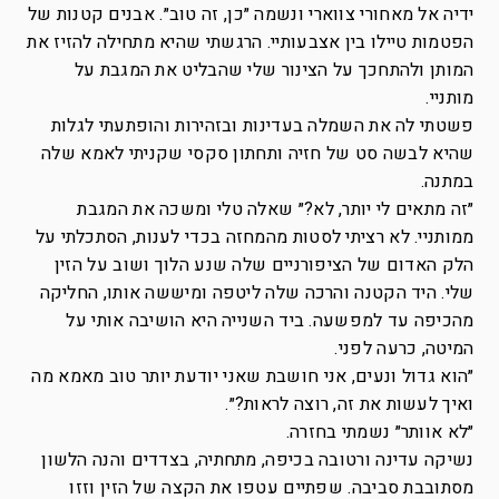
ידיה אל מאחורי צווארי ונשמה ״כן, זה טוב״. אבנים קטנות של
הפטמות טיילו בין אצבעותיי. הרגשתי שהיא מתחילה להזיז את
המותן ולהתחכך על הצינור שלי שהבליט את המגבת על
מותניי.
פשטתי לה את השמלה בעדינות ובזהירות והופתעתי לגלות
שהיא לבשה סט של חזיה ותחתון סקסי שקניתי לאמא שלה
במתנה.
״זה מתאים לי יותר, לא?״ שאלה טלי ומשכה את המגבת
ממותניי. לא רציתי לסטות מהמחזה בכדי לענות, הסתכלתי על
הלק האדום של הציפורניים שלה שנע הלוך ושוב על הזין
שלי. היד הקטנה והרכה שלה ליטפה ומיששה אותו, החליקה
מהכיפה עד למפשעה. ביד השנייה היא הושיבה אותי על
המיטה, כרעה לפני.
״הוא גדול ונעים, אני חושבת שאני יודעת יותר טוב מאמא מה
ואיך לעשות את זה, רוצה לראות?״.
״לא אוותר״ נשמתי בחזרה.
נשיקה עדינה ורטובה בכיפה, מתחתיה, בצדדים והנה הלשון
מסתובבת סביבה. שפתיים עטפו את הקצה של הזין וזזו