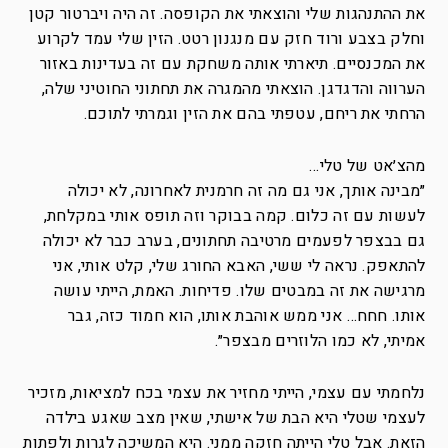
את ההתנהגות שלי והוצאתי את הקופסה. זה היה ויברטור קטן
וחלק בצבע ורוד חזק עם מנגנון רטט. הזין שלי עמד לקרוע
את המכנסיים. תיארתי אותה משחקת עם זה בעדינות באזור
הערווה והדגדגן. הוצאתי מהמגרה את תחתוני החוטיני שלה,
הרחתי את ריחם, עטפתי בהם את הזין וגמרתי לתוכם.
מהצ׳אט של טלי…
״מבינה אותך, אני גם מה זה חרמנית לאחרונה, לא יכולה
לעשות עם זה כלום. קמה בבוקר וזה תופס אותי במקלחת,
גם בבצפר לפעמים מרטיבה תחתונים, בערב כבר לא יכולה
להתאפק. נראה לי ששי, האבא החורג שלי, קלט אותי, אני
מרגישה את זה במבטים שלו. פדיחות. האמת, הייתי עושה
אותו. חחח… אני ממש אוהבת אותו, הוא חמוד כזה, גבר
אמיתי, לא כמו הלוזרים מבצפר״.
נלחמתי עם עצמי, הייתי מחזיר את עצמי בכח למציאות, מזכיר
לעצמי שטלי היא הבת של אישתי, שאין מצב שאגע בילדה
הזאת. אבל טלי הייתה חזקה ממני. היא המשיכה לגרות ולפתות