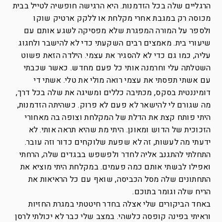
הרגליים שלה בכל הזדמנות. היא הרגישה חופשיה לטייל בבית
מכוסה רק במגבת אחרי מקלחת או ללקק ארטיק שוקו
ולספר על המורה המפגרת שלא מפסיקה לשגע אותם עם
שיעורי בית. מאמצים רבים השקעתי כדי לא להישבר ולחגוג
עליה, כמו גם כדי לא להסגיר את עצמי. הילדה הזאת פשוט
השטלתה עלי וחרמנה אותי כל פעם מחדש. כאשר שכבתי
עם אשתי תפסתי את עצמי רואה מולי את טלי. אשתי די
דומיננטית בסקס, מכתיבה כללים ומשיגה את שלה בכל דרך,
מה שגורם לי להישאר לא פעם לא פרוק. כשהיתה הזדמנות,
היתי פותח קצת את הדלת של המקלחת וצופה בה מאחורי
הזכוכית של הדוש ומאונן. היתי מת שהיא תראה אותי. לא
ידעתי מה לעשות, זה לא שפעת שלוקחים כדור וזה עובר.
התחלתי להתגנב אליה לחדר ולפשפש בבגדים שלה, הרחתי
ואפילו לבשתי אותם כמה פעמים. במקלחת היתי מוציא את
התחתונים שלה מסל הכביסה, שואף עם כל הראיאות את
הריח שלה וגומר בתוכם.
באחד הביקורים שלי אצלה בחדר חיטטתי במגרת החזיות
וראיתי בפינה קופסה כלשהי. במצב שלי כבר לא יכולתי לרסן