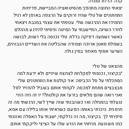
קלה. הדלת נסגרה.
יצאתי החוצה מתהפך מהסיטואציה המביישת, פדיחות.
התחתונים של טלי שהיו זרוקים על הרצפה באופן לא רגיל
החמירו את ההרגשה שלי. עטפתי את עצמי במגבת ויצאתי
לחדר השינה, התיישבתי על המיטה וניסיתי להירגע מההלם
כאשר נשמעה דפיקה בדלת. טלי נכנסה בלי רשות, לבושה
בשמלת סאטן ארוכה וצמודה שהבליטה את השדיים הגבוהים,
השיער אסוף מאחור במין גולה.
מהצאט של טלי:
״בקיצור, נכנסתי למקלחת לצחצח שיניים ולא ידעת למה
הסתכלתי על סל הכביסה. אני קולטת את התחתונים שלי
מבצבצים מתחת למכסה. לקחתי אותם בשביל להחזיר לסל
ואני רואה שהם מלאים בזרע! את קולטת?! יו זה היה הזוי.
נגעלתי בהתחלה ואז כשהבנתי שזה שייך לשי, הרגשתי מה זה
חרמנית. נזכרתי באותה הפעם כשראיתי אותו בלילה עם אמא,
סיפרתי לך. בקיצור, מה זה נדלקתי, ישבתי על האסלה ואוננתי
כמו משוגעת. מרחתי את הזרע שלו על הציצי וליקקתי אותם.