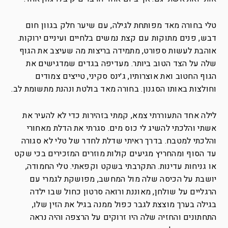
טלי בחורה מאד מפותחת לגילה, עם שיער חלק בגוון חום
דבש, פנים מתוקות עם קצת נמשים בלחיים ועיניים ירוקות.
אוהבת לעשות ספורט, מתמידה בריצות מה שעיצב את הגוף
שלה על הצד הטוב ביותר. מעדיפה בגדים שמדגישים את
הגוף החטוב ואת אוצרותיו, ג׳ינס סקיני, טייצים צמודים
וחולצות באותו הסגנון. בחורה מאד בולטת ונהנת מתשומת לב.
לילה אחד התעוררתי צמא, קמתי בזהירות כדי לא להעיר את
אשתי והלכתי להשיג לי כוס מים. סגרתי את הדלת מאחורי
והלכתי למטבח. בדרך ראיתי שדלת לחדר של טלי לא סגורה
עד הסוף ומהחריץ מגיעים קולות מוזרים המזכירים בכי שקט
או גניחות עדינות. התקרבתי בשקט וקפאתי. טלי החמודה,
יושבת על הכיסה שלה מול המחשב, מפושקת לגמרי עם
הרגליים על שולחן, מאוננת ורואה סרטון כחול שבו ילדה
בגילה בערך מוצצת לגבר כפול ממנה בגיל את הזין שלו,
התחתונים והחזיה שלה היו זרוקים על הרצפה והיה נראה