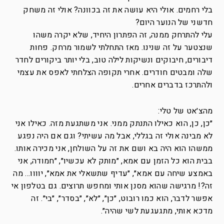
בלי רחמים. אולי היא עושה את זה בכוונה? אולי זה משחק
חדשני של הנוער היום?
עלי להתרחק ממנה, זה הפתרון היחיד, שלא יקרה משהו
שנצטער על זה שנינו. מאז התחלתי לשמור מרחק. פחות
דיבורים, חיבוקים ונשיקות לילה טוב, בלי יותר ביקורים לחדר
שלה ומבטים חודרים. אחרי תקופה הצלחתי לאפס את עצמי
ולהתרכז בדברים אחרים.
מהצ׳אט של טלי:
״כן, כן, הוא כאילו התנתק ממני. אני משתגעת מזה. כאילו אני
לא מבינה אולי זה בגללי, אבל מה עשיתי? וגם אם היה נפגע
ממשהו הוא היה בא ושם את זה על השולחן, אני מכירה אותו.
בבית הוא כל הזמן עם אמא, ״מותק לא עכשיו״, ״חמודה, אני
באמצע שיחה עם אמא״, ״עדיף שתשאלי את אמא״, יוווו… מה
זה?! מרגישה שהוא מסנן אותי ומחפש תרוצים. גם בטלפון אי
אפשר לדבר, הוא כמו רובוט, ״כן״, ״לא״, ״בסדר״, ״בי״. זה
מדכא אותי, מתגעגעת לשי שהיה״.