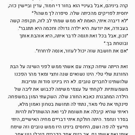
קרה ביניהם, אבל בעיניי הוא בחור די חמוד, עדין וביישין כזה,
יחסית לפריקים מהכיתה שלה. סיפרה לך משהו?״
״לא דיברה איתי, האמת לא ממש שמתי לב לזה, תקופה קשה
בעבודה, את יודעת. היא ילדה גדולה וחכמה היא תתגבר״.
״נכון, אבל בכל זאת תנסה לדבר איתה, היא אוהבת אותך
ובוטחת בך.״
״אם את חושבת שזה יכול לעזור, אנסה לרחרח״.
זאת הייתה שיחה קצרה עם אשתי ממש לפני השינה על הבת
החורגת שלי טלי. הינו נשואים שנה וחצי ומאד מהר הפכנו
שלושתינו לחברים טובים. לא היו בינינו סודות ומריבות
משמעותיות. לקחתי על עצמי משימה לכבוש את ליבה של
הילדה המתבגרת כאבא החורג שלה. השקעתי המון במשפחה.
פינקתי את טלי מאד, נתתי לה תחושת בטחון ואמון מלא,
ראיתי שהיא קיבלה את תשומת לבי ואת ההשתדלות להיות
בסדר ונחמד. היתה חולקת איתי דבריים מחיה האישיים, היתי
מייעץ לה פה ושם, היחסים בינינו היו ממש טובים וזה שימח
אותי ואת אשתי גם. אך ביום אחד הדברים קיבלו גוון אחר.