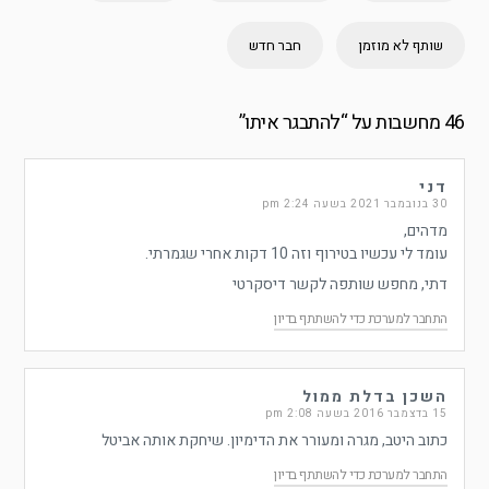
שותף לא מוזמן
חבר חדש
46 מחשבות על “
להתבגר איתו
”
דני
30 בנובמבר 2021 בשעה 2:24 pm
מדהים,
עומד לי עכשיו בטירוף וזה 10 דקות אחרי שגמרתי.
דתי, מחפש שותפה לקשר דיסקרטי
התחבר למערכת כדי להשתתף בדיון
השכן בדלת ממול
15 בדצמבר 2016 בשעה 2:08 pm
כתוב היטב, מגרה ומעורר את הדימיון. שיחקת אותה אביטל
התחבר למערכת כדי להשתתף בדיון