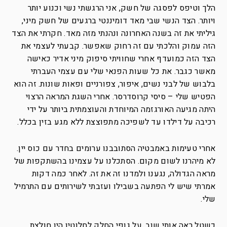
הלך וטיפס לפסגה של חשק, אני הרגשתי נשי וכנוע יותר
ויותר. הצד הנשי שבי מאד דומיננטי ברגעים של חשק מיני,
גיליתי את זה בשנה האחרונה ונהנתי מזה מאד. חקרתי את הצד
הזה עמוק והלכתי עם זה רחוק שאפשר. קבעתי לעצמי את
הצד הזה כמועדף אחרי שחוויתי סיפוק מיני אדיר כאישה
מאשר כגבר. את כל שעות הפנאי שלי עם עצמי העברתי
בלבוש של לבני נשים, איפור, צפורניים ופאות שונות. זה הוא
הפטיש שלי – סיסי קרוסדרסר. אחרי השגת המראה הרצוי
היתה מגיעה האורגזמה המיוחדת והעוצמתית ביותר על ידי
רכיבה על דילדו עד לשפיכה מתפוצצת ללא מגע בזין בכלל.
אחרי טעימות באמבטיה הסתובבנו ערומים בחדר עם כוס יין.
לא מיהרנו לשום מקום. הסתכלנו על עצמינו בהשתקפות של
מראה הגדולה, נגענו ולמדנו זה את זה. לאחר כמה דקות
אמרתי שיש לי הפתעה בשבילו ועזבתי לשירותים עם התרמיל
שלי.
כשטל ראה אותי שוב, על גופי החלק לחלוטין היו חולצת