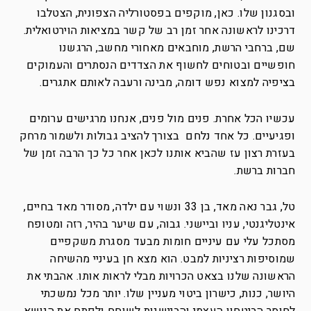
ובסגנון שלו. כאן, מוקפים בפסטורליה הצפונית, הצטלבו
דרכינו לראשונה אחר זמן רב של קשר במציאות הוירטואלית.
שם, ברחבי הרשת, מוחבאים מאחורי מחשב, הרגשנו
חופשיים ובטוחים לחשוף את הצדדים הנסתרים והעמוקים
בציפיה למצוא נפש דומה, מבינה ורעבה לאותם אתגרים.
עכשיו הכל אחרת. פנים מול פנים, אנחנו מרגישים ערומים
ופגיעיים. כל אחד נלחם בצורך להציב גבולות ולשמור מרחק
בעזרת רצון עז שהביא אותנו לכאן אחר כל כך הרבה זמן של
חברות ברשת.
טל, גבר נאה מאד, בן 33 ונשוי עם ילדה, מסודר מאד בחיים,
אינטליגנטי, עניו וביישני. גבוה, עם שיער בהיר, רזה ומטופח
מסתכל עלי עם עיניים חומות מבעד מסגרת משקפיים
שמוסיפות רציניות למבט. הוא מצא חן בעיניי מהשיחה
הראשונה שלנו בצאט הכרויות מבלי לראות אותו. אהבתי את
היושר, כנות, כישרון ביטוי מעניין שלו. יותר מכל נמשכתי