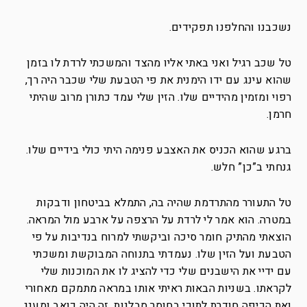
נשכבנו והחלפנו תפקידים.
טל שכב רגיל ואני באתי אליו מהצד והמשכתי לרדת לו בזמן
שהוא עינג עם ידו הימנית את פי הטבעת שלי שכבר היה רך,
רפוי ומזמין מהידיים שלו. הזין שלי עמד כתורן מרוב שהיתי
חרמן.
ברגע שהוא הכניס את האצבע פנימה היתי כולי בידיים שלו.
גנחתי ב”כן” חלש.
טל התעורר מהתרדמת שהיה בה, התמלא בביטחון ודבקות
במטרה. הוא אמר לי לרדת על הרצפה על ארבע מול המראה.
הוצאתי מהתיק חומר סיכה וביקשתי למרוח בנדיבות על פי
הטבעת ועל הזין שלו. נעמדתי בתנוחה המבוקשת ומשכתי
עם ידיי את הישבנים שלי כדי להציג לו את המוכנות שלי
לקראתו. בשניות הבאות ראיתי אותו במראה מתמקם מאחורי
ואת הכיפה חודרת לתוכי בחוסר סבלנות. זה היה כואב ומענג