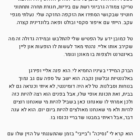
טריקו צמודה גרביוני רשת עם ביריות, חגורת תחרה ותחתוני
חוטיני שבקושי הסתירו את הזקפה החזקה שלי. נעלתי מגפי
עקב. הייתי עם איפור סקסי ובולט ופאה בלונדינית קצרה.
טל כמובן ידע על הפטיש שלי להתלבש ובמידה גדולה זה מה
שקירב אותו אליי. נהנתי מאד לעשות לו הופעות און ליין
באינטרנט ולצפות בו מאונן וגומר.
הברק המיידי בעיניו החמיא לי. הוא פנה אליי ופירגן
באלגנטיות ובלשון נקבה. הוא ישב על ספה עם גב נמוך
בנוחות וסבלנות. טל לא היה דומיננטי, לא איתי וכנראה גם לא
בבית, זאת תכונת אופי שלו, אבל בפנים הוא רצה להיות כזה
ולכן אמרתי לו שאנחנו כאן בשביל להיות מי שאנחנו רוצים
להיות ולא מי שאנחנו מאולצים להיות ביום יום. הוא לא ענה
דבר, אבל ראיתי במבטו שדבריי נכנסו בו.
הוא קרא לי “נסיכה” ו”בייבי” בזמן שהתענגתי על הזין שלו עם