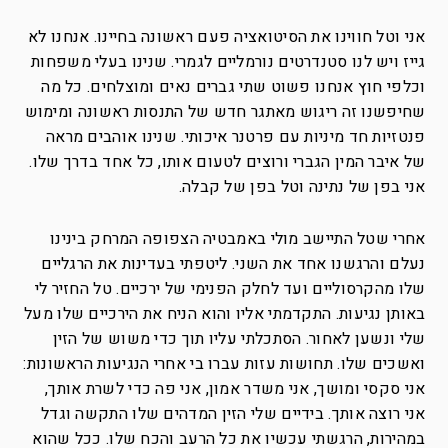
אני וטל חווינו את הסיטואציה פעם ראשונה בחיינו. אנחנו לא
גייז ויש לנו סטנדרטים נורמליים לגמרי. שנינו בעלי משפחות
וכלפי חוץ אנחנו פשוט שתי גברים נאים ומוצלחים. כל מה
שחיפשנו זה ריגוש מאתגר חדש של התנסות ראשונה ומימוש
פנטזיות חד מיניות עם פרטנר איכותי. שנינו אוהבים מראה
של איבר המין הגברי ורוצים לטעום אותו, כל אחד בדרך שלו.
אני בפן של נתינה וטל בפן של קבלה.
אחרי שטל התיישב מולי באמבטיה הצפופה המרחק בינינו
נעלם והרגשנו אחד את השני. ליטפתי בעדינות את הרגליים
שלו מהקרסוליים ועד לחלק הפנימי של ירכיים. טל החזיר לי
באותן נגיעות. התקדמתי אליו והוא הניח את הירכיים שלו מעל
שלי ונשען לאחור. הסתכלתי עליו תוך כדי משוש של הזין
ואשכים שלו. תחושות עזות עברו בי אחרי הנגיעות הראשונות:
אני סקסי ומושך, אני משדר אמון, אני פה כדי לשרת אותך,
אני רוצה אותך. בידיים שלי הזין המדהים שלו התקשה וגדל
במהירות, הרגשתי עכשיו את כל הרעב והכח שלו. ככל שהוא