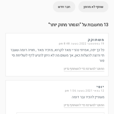
שותף לא מוזמן
חבר חדש
13 מחשבות על “
הנסתר מתוק יותר
”
משתוקק
19 בספטמבר 2022 בשעה 8:48 pm
כל כך יפה, אמיתי נהני י מאד לקרוא, מזכיר מאד , חוויה דומה שעבר
תי ורוצה להעלות כאן, אך משום מה לא ניתן להגיע לדף לשליחת סי
פור
התחבר למערכת כדי להשתתף בדיון
יוסי
12 במאי 2021 בשעה 1:56 pm
מעוניין להכיר גבר דומה
התחבר למערכת כדי להשתתף בדיון