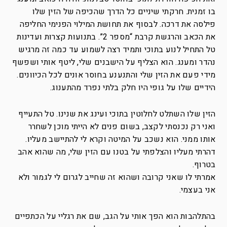
בו זמנית. חרקתי שיניים כל הדרך שהכיפה של הזין שלו
פילסה את דרכה. לבסוף את תחושת המילוי הפנימי החליפה
את הכאב והרגשת קרבת “מספר 2”. בתנועות קצרות ועדינות
טל התחיל לנוע בתוכי ותמיד רצה לשמוע עד כמה זה מרגיש
נהדר ומענג. הוא הצליף על הישבנים שלי, ליטף אותי ושפשף
מידי פעם את הזין שלי והתנענע בחוסר אונים לכל הכיוונים.
הידיים שלו על גופי היו חלק בלתי נפרד מהתענוג.
הזין שלו השתלט לחלוטין בתוכי ועינג את שנינו. טל התעייף
ואני רק נכנסתי לקצב, בשום פנים לא הייתי מוכן לשחרר
אותו ממני. הוא נשכב על המיטה וקרא לי להתיישב מעליו.
דהרתי מעליו והצלפתי על בטנו עם הזין שלי, מה שהוא אהב
בטרוף.
אמרתי לו שאני קרובה ושהוא זה שחייב לגרום לי לגמור ולא
אני בעצמי.
בהתלהבות הוא הפך אותי על הגב, שם את רגליי על הכתפיים