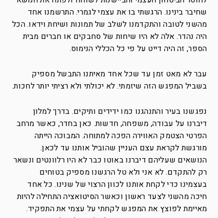
לחוסר הביטחון העצמי והביישנות לשוחח ולפתח את הנושא
שחיבר בינינו. הרגשתי בו את עצמי לגמרי. התרשמנו אחד
מהשני לטובה והתקדמנו לשלב של תמונות ושיחת וידאו. הכל
היה נהדר. אלה לא היו שיחות של סחבקים או חברים מבית
הספר, זה היה דייט על פי כל הכללי הנימוס.
עבר לא מאט זמן עד שכל אחד מאיתנו התבשל מספיק
בשביל המפגש הזה שיזמתי. לא יכולתי ולא רציתי יותר לחכות.
נפגשנו בעיר והתנהגנו כמו ידידים ותיקים. בדרך למלון
דיברנו על עבודה, משפחה, חדשות. כאן בחדר, כאשר מרחב
הפרטי הצטמק האווירה הפכה למתוחה. המבוכה הייתה
מורגשת לקראת עצם העניין שהוביל אותנו עד לכאן.
הנושאים שעליהם דיברנו באוטו כבר לא היו רלוונטים ונשאר
רק להתקדם. לא אני ולא טל הרגשנו מספיק בטוחים
בעצמינו כדי לקחת אותנו לכוון הרצוי של שנינו. כל אחד
חיכה מהשני לצעד ראשון וכאשר הסיטואציה התחילה להיות
מאיימת לפוצץ את המפגש לקחתי על עצמי את התפקיד.