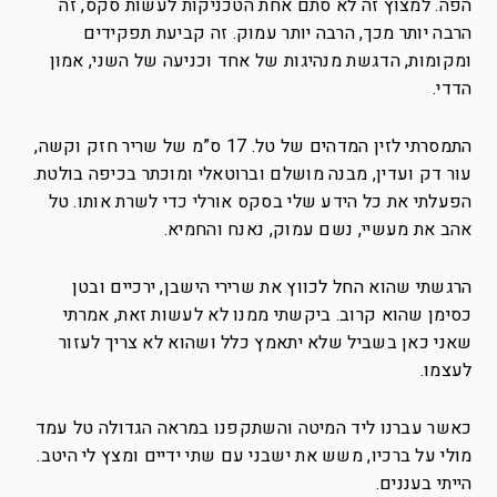
הפה. למצוץ זה לא סתם אחת הטכניקות לעשות סקס, זה
הרבה יותר מכך, הרבה יותר עמוק. זה קביעת תפקידים
ומקומות, הדגשת מנהיגות של אחד וכניעה של השני, אמון
הדדי.
התמסרתי לזין המדהים של טל. 17 ס”מ של שריר חזק וקשה,
עור דק ועדין, מבנה מושלם וברוטאלי ומוכתר בכיפה בולטת.
הפעלתי את כל הידע שלי בסקס אורלי כדי לשרת אותו. טל
אהב את מעשיי, נשם עמוק, נאנח והחמיא.
הרגשתי שהוא החל לכווץ את שרירי הישבן, ירכיים ובטן
כסימן שהוא קרוב. ביקשתי ממנו לא לעשות זאת, אמרתי
שאני כאן בשביל שלא יתאמץ כלל ושהוא לא צריך לעזור
לעצמו.
כאשר עברנו ליד המיטה והשתקפנו במראה הגדולה טל עמד
מולי על ברכיו, משש את ישבני עם שתי ידיים ומצץ לי היטב.
הייתי בעננים.