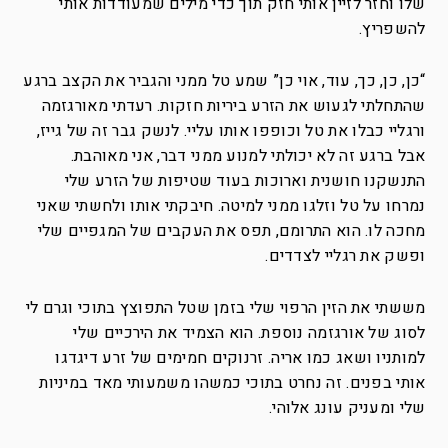
שלו וחזר לזיין אותי חזק תוך כדי מילים שמעודדות אותי
להשפריץ.
“כן, כן, כך, עוד, אוי כן” שמע טל ממני והגביר את הקצב ברגע
שהתחלתי לגעוש את הזרע ביריות חזקות. רעדתי מאורגזמה
ורגליי כבלו את טל וכופפו אותו עליי. לנשק גבר זה של גייז,
אבל ברגע זה לא יכולתי למנוע ממני דבר, אני מאוהבת.
התנשקנו חושנית וארוכות בעוד שטיפות של הזרע שלי
נמרחו על טל וזלגו ממני למיטה. חיבקתי אותו ולחשתי שאני
מחכה לו. הוא התרומם, תפס את העקבים של המגפיים שלי
ופשק את רגליי לצדדים.
מששתי את הזין הרפוי שלי בזמן שטל התפוצץ בתוכי וגרם לי
לסוג של אורגזמה נוספת. הוא הצמיד את הירכיים שלי
למותניו ושאג כמו אריה. זרנוקים חמימים של זרע דיגדגו
אותי בפנים. זה נחרט בתוכי כמשהו משמעותי מאד במיניות
שלי ומעניק עונג אלוהי.