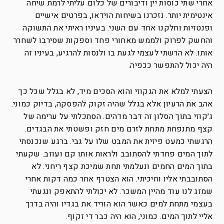
אחרי שתי כוסות יין ודיבורים של כלום עליתי לרמת שיחה
אינטימית יותר. נזכרנו בשיחות הוידאו, בפרטים אישיים
ופנטזיות וחלקנו אחד עם השני. בעיניו ראיתי את התשוקה
והחשק לפרוק ולממש מאחורי פחד וספקות שסירבו לשחרר
אותו. לא הרשתי לעצמי לגעת בו ולנסות להרגיע, בעיניו זה
היה יכול להתפשר ככפיה.
הצעתי למלא את הגקוזי והוא הסכים מיד, לא בגלל שכל כך
אהב את הרעיון אלא בגלל שהיה זקוק להפסקה, בדיוק כמוני.
ג׳קוזי בתוך הסלון זה דבר מדהים. הסתכלתי על ערימה של
קצף מתנפחת מתחת לזרם מים חזק ופשטתי את הבגדים.
הרגשתי כמעט פיזית את המבט שלו על גבי. ברגע שנכנסתי
לתוך המים פחדתי להסתובב ולראות אותו קם ועוזב. שקעתי
בתוך המים החמים ונעלמתי תחת שמיכת קצף ריחני. לא
הסתובבתי אליו וחיכיתי. הוא הצטרף אחר כמה דקות אחרי
שמזג לנו עוד מהיין המשכר. לא יכולתי להתאפק ונגעתי
בעצמי מתחת למים כאשר הוא הוריד את בגדיו והיה בדרך
אליי לתוך המים. כמוני, הוא היה כבר די זקוף.