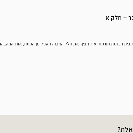
ר – חלק א
אלת?