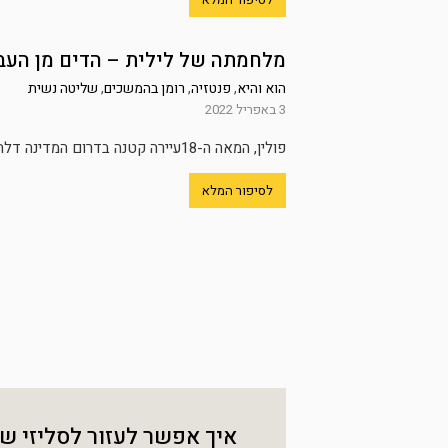
מלחמתה של לילית – הדים מן העב
הוא והיא
,
פנטזיה
,
רומן בהמשכים
,
שליטה נשית
3 באפריל 2022
פולין, המאה ה-18עיירה קטנה בדרום המדינה דלת בית הכנסת חורקת. אור מציף את חלל המבנה האפל מן הפתח, אורו המהבהב...
לסיפור המלא
איך אפשר לעזור לסליזי ש