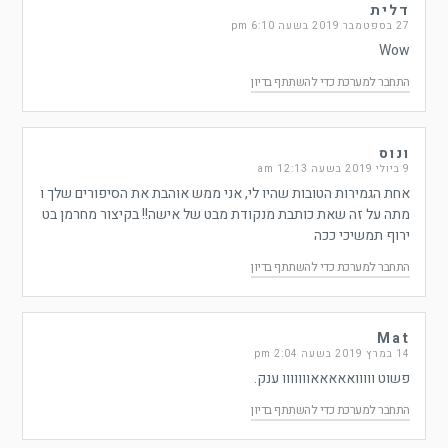
דלית
27 בספטמבר 2019 בשעה 6:10 pm
Wow
התחבר למערכת כדי להשתתף בדיון
ונוס
9 ביולי 2019 בשעה 12:13 am
אחת הגמירות הטובות שהיו לי, אני ממש אוהבת את הסיפורים שלך ו
מתה על זה שאת כותבת מנקודת מבט של אישה!! בקיצור מחרמן בט
ירוף תמשיכי ככה
התחבר למערכת כדי להשתתף בדיון
Mat
14 במרץ 2019 בשעה 2:04 pm
פשוט ווווואאאאאווווווו ענק.
התחבר למערכת כדי להשתתף בדיון