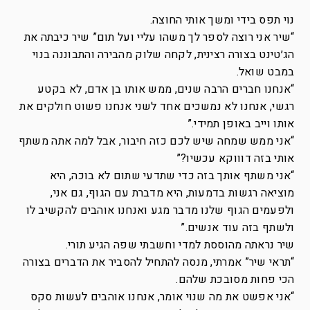
נוי תפס בידי ומשך אותי החוצה.
“שיר אני רוצה לספר לך משהו עליי ועל תום” שיר כיבתה את
הג׳טינט בצורה רצינית, לקחה שלוק מהבירה והתבוננה בנוי
במבט שואל.
“אנחנו חברים הרבה שנים, ממש אותו בן אדם, לא בקטע
רגשי, אנחנו לא נמשכים אחד לשני אנחנו פשוט חולקים את
אותו וייב באופן תמידי.”
“אני ממש שמחה שיש לכם כזה חיבור, אבל למה אתה משתף
אותי בזה דוווקא עכשיו?”
“אני משתף אותך בזה כדי שתדעי שתום לא בוכה, היא
מוציאה רגשות בדמעות, היא מדברת עם הגוף, גם אני,
ולפעמים הגוף שלנו מדבר מגע ואנחנו אוהבים להקשיב לו
ולשתף בזה עוד אנשים.”
שיר נראתה מהוססת למדי וחשבתי שפה הגיע תורי.
“תראי שיר” אמרתי, מנסה להתחיל להסביר את הדברים בצורה
הכי פחות מסובכת שלהם.
“אני אפשט את מה שנוי אומר, אנחנו אוהבים לעשות סקס