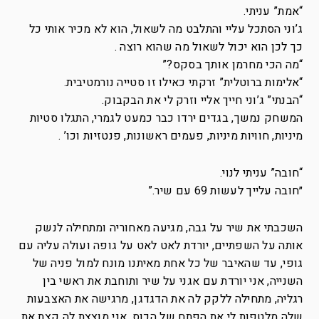
“אמת” עניתי.
ג’וני הסתכל עליי והתלבט מה לשאול, הוא לא מכיר אותי כל
כך לכן הוא יכול לשאול מה שהוא רוצה .
“מה הכי מחרמן אותך בסקס?”
“אלימות ברוטלית” זרקתי כאילו זו סטייה נורמטיבית.
“הבנתי” ג’וני חייך אליי וזרק לי את הבקבוק.
המשחק נמשך, בגדים ירדו כבר כמעט לגמרי, התגלו סטיות
מיניות, חוויות מיניות, פעמים ראשונות, פנטזיות וכו’ .
“חובה” עניתי לנוי.
״חובה עלייך לעשות 69 עם שיר.”
השכבתי את שיר על גבה, מגיעה מאחוריה ומתחילה לנשק
אותה על השפתיים, יורדת לאט לאט על גופה ועולה עליה עם
גופי, עד שהאיבר של כל אחת מאיתנו מונח למול פניה של
השנייה, אני יורדת עם אגני על שיר ותוחבת את ראשי בין
רגליה, מתחילה ללקק לה את הדגדגן, מרגישה את האצבעות
שלה מלטפות לי את הפתח של הכוס, אני מוצצת לה קצת את