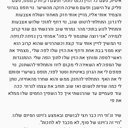
איטית, פעם כל הזין נכנס לתוכי ופעם רק חלק ממנו, פעם
פליק על הישבן ופעם משיכה חזקה מהשיער. נוי תפס בגרוני
והצמיד אותי אליו, מזיין אותי חזק מאחור ושולח אצבעות
לדגדגן. התחלתי לרטוט שוב, נוי דחף לתוכי שלוש אצבעות
והתחיל לנוע בתוכי מהר. גמרתי שוב והרגשתי גם שנוי קרוב
לגמירה “אני רוצה שתגמור לי בפה” אמרתי בין גניחה לגניחה.
נוי המשיך לזיין אותי עוד קצת וכשהרגיש שהוא קרוב הוא
יצא ממני בבת אחת ודחף את הזין שלו לפה שלי , מצמיד את
ראשי לספה ומוחץ את הזין שלו לתוך הפה שלי. ההתנגדות
של הספה לא השאירה לי מקום לזוז והתחלתי להשתנק. נוי
פמפם לי את הגרון באיטיות וסטר לפני, תופס בשיערי וסותם
לי את האף. התחלתי להחנק ממש והוא שחרר מהאחיזה, נותן
לי כמה שניות לנשום ואז שוב תוחב את עצמו לגרוני. ככה
עוד פעמיים עד שהרגשתי איך כל השפיך החמים שלו ממלא
את פי.
שיר וג’וני היו כבר חצי לבושים ובאמצע ג׳וינט הסיום שלנו.
“היי זה ג׳וינט של סוף, לא מכבד לא לחכות”.