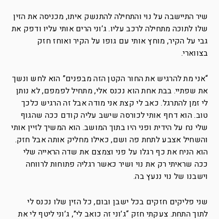
שיר התיישבה על נוי והתחילה להתנשק איתו, מכניסה את הזין
שלו לתוכה מתחילה לרכב עליו. ג’וני הרים אותי עליו ודפק את
גבי על הקיר, מוחץ אותי עם גופו על הקיר ואוחז חזק
בצווארי.
“אני מת להרגיש את החור הקטן הזה מבפנים” הוא לחש ונשך
את שפתיי. בבת אחת הוא נכנס אלי, מתחיל לפמפם, לא נותן
לי זמן להתרגל. כאב לי קצת אני מודה אבל זה הרגיש כלכך
טוב. הוא דחף אותי לכורסה שישב עליה קודם ככה שהגוף
שלי נח על הידית ופני היו בתוך המושב. הוא המשיך לזיין אותי
והשחיל אצבע לתחת פה ושם, כאילו מחליק אותה אבל חזק.
הוא הניח את כף רגלו על פני וצמצם את שדה הראייה שלי
ככה שראיתי רק את נוי ושיר כאשר רגליה פתוחות לרווחה
וישבנו של נוי ננעץ בה.
שני פליקים חזקים בכל ישבן ובום, כל הזין שלו נכנס לי
לתוך התחת. צעקתי חזק “ג’וני זה כואב לי”, ג’וני ליטף לי את