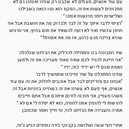
עם עוד אנשים, מעולם לא שכבנו רק שנינו ואנחנו גם לא
מתכוונים לעשות את זה, הסקס הוא נטו הנאה בשבילנו
ושלישיות ויותר מרגשות אותנו.”
“רציתי לדבר איתך על זה לבד ולבדוק מה את חושבת אבל אני
חרמן עכשיו ואני לא רוצה להשאיר את תום בחוץ, אני מרגיש
שהיא צריכה מגע כרגע, אז מה את אומרת?”
שיר התבוננה בנו והתחילה להדליק את הג׳וינט שגלגלה.
“אני חייבת להגיד לכם שאני מאוד מעריכה את זה ולמען
האמת שגם לי יש ידיד כזה, יזיז.”
שנינו הסתכלנו על שיר וחיכינו שתמשיך לדבר.
“אנחנו גם מזדיינים לבד אבל אוהבים לחלוק את זה עם עוד
אנשים, אף פעם לא עשינו את זה כשהיינו בזוגיות אבל זה
משהו מעניין, אני מוכנה לזרום איתכם אבל אתם חייבים
להרשות לי להזמין אותו לחוויה, הוא לא יסלח לי אם לא.”
אמרה והעבירה את הג׳וינט לנוי, נוי חייך ואמר שכמובן.
אחרי חצי שעה ושלושה בקבוקי בירה נוספים הגיע ג’וני,