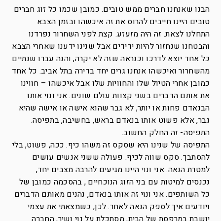
הבנו שאנחנו חברים ממש טובים. כמובן שכמו כל זוג חברים
טובים היינו חייבים להרוס את זה איכשהו ובזמן הצבא
התחלנו לצאת. זה היה מזעזע. קצת לפני השחרור נפרדנו
והבטחנו שנחזור להיות ידידים אבל שנינו ידענו שאחרי הצבא
כל אחד יוצא לדרכו וכנראה שזה לא יקרה, והנה עברו שנתיים
מהשחרור ואיכשהו אנחנו גרים יחד בדירה בתל אביב. כל אחד
כמובן אחרי הטיול שלו והחוויות שלו אבל איכשהו – חווינו
את אותם הדברים בשני קצוות עולם שונים. אני ונוי אותו
הבנאדם פחות או יותר, לא גבר שהוא אישה או אישה שהיא
גבר, אלא פשוט אותו בנאדם בראש, בחשיבה, בתפיסה.
התפיסה- זה החלק החשוב.
התפיסה של שנינו היא שסקס זה משהו כיף. ככה, פשוט, בלי
להסתבך. סקס שווה לכיף. פעולה ששני אנשים עושים
למטרת הנאה. אני ונוי היינו מגיעים להרבה מצבים יחד,
נכנסים למיטות עם בני הזוג הנוכחיים , בהסכמה כמובן של
כל השותפים. אני ונוי זה אותו בנאדם, נהנים מאותם הדברים
ויודעים איך לספק הנאה לאחר. לכן, כשמצאתי את עצמי
יושבת במרפסת של הבית, מסתכלת על נוי ושיר, החברה