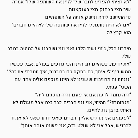
“לא רציתי להפריע לחבר שלי לזיין את השותפה שלו” אמרה
שיר חצי בצחוק חצי בעוקצנות.
נוי התיישב לידה ונישק אותה על השפתיים
“אם לא היית נותנת לי לזיין את שותפה שלי לא היינו חברים”
הוא קרץ לה.
סידרנו הכל, ג’וני ושיר הלכו ואני ונוי נשכבנו על המיטה בחדר
שלי.
“את יודעת, כשהיינו זוג היינו הכי גרועים בעולם, אבל עכשיו
ממש כיף לי איתך, גם בסקס גם בחברות, איך תסבירי את זה?”
“זוגיות זה מחויבות ששנינו לא היינו מוכנים אליה אחד עם
השני” עניתי.
“היה נחמד לדעת אם אי פעם נהיה מוכנים לזה”
“מזתומרת?” תהיתי, אני ונוי חברים כבר נצח אבל מעולם לא
ראיתי בו בן זוג לחיים.
“לפעמים אני מרגיש אלייך דברים שאני יודע שאני לא אמור
להרגיש, אבל אני לא שולט בזה, אני פשוט אוהב אותך”.