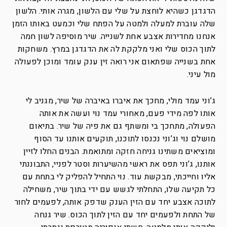
הדגדגן כשהיא לוחצת על שלי עם הלשון, מגרה אותי. הלשון
שלה עוברת למעלה ולמטה על הפתח שלי וכמעט באותו הזמן
אנחנו מחדירות אצבע אחת לשנייה. שיר מוסיפה לשון חמה
לתוך הכוס שלי ואני מלקקת לה את הדגדגן במרץ. משחקות
אחת בשנייה שפתאום אני רואה זין ענק עומד ומוכן לפעולה
מול עיני.
ג’וני עמד מולי, מחכך את איברו באיברה של שיר, מגניב לי
אותו לפה מידי פעם, מאחורי עמד נוי ועשה את אותה
הפעולה, מתחכך בי ומשתף גם את פיה של שיר. בתיאום
מושלם נוי וג’וני נכנסו לתוכנו, תוקעים אותנו עד הסוף
ומוציאים משתינו גניחה חזקה ומתואמת. הבנים החלו לזיין
אותנו, ג’וני תפס את ראשי מהשיערות וסטר לפניי, התבוננתי
אליו וחייכתי, מבקשת עוד. נוי התחיל להפליק לי בתחת עם
כל תקיעה שלו, התחלתי לגשש עם ידי בתוך שיר, משחילה
לתוכה אצבע יחד עם הזין הענק שדפק אותה, לפעמים לחור
של התחת ולפעמים יחד עם הזין לתוך הכוס. שיר גנחה