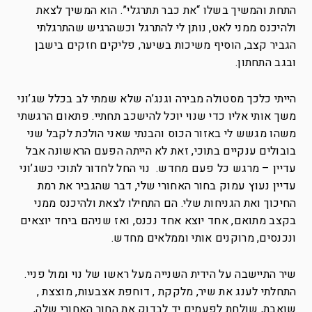
התחת והמשיך בשלו “את כבר תתרגלי”. הוא המשיך לצאת
ולהיכנס ממני לאט, נותן לי להתרגל וכשהרגיש שהתרגלתי
הגביר קצב, הוסיף משיכות בשיער, פליקים חזקים בישבן
ובגב התחתון.
הייתי כלכך מסטולה מבירה וגנג’ה שלא שמתי לב בכלל שג’וני
משך אותי אליו כדי שנוי יוכל להישכב תחתיי. פתאום הרגשתי
משהו מגשש לי באזור הכוס והבנתי שאני הולכת לקבל שני
בובולים ענקיים בתוכי, זאת לא הייתה הפעם הראשונה אבל
עדיין – מרגש כל פעם מחדש. נוי החל לחדור לתוכי כשג’וני
עדיין נעוץ עמוק בחור האחורי שלי, דבר שהגביר את רמת
החיכוך ואת הגניחות שלי. הם התחילו לצאת ולהיכנס ממני
בקצב מתואם‏, אחד יוצא אחד נכנס, ואז שניהם ביחד יוצאים
ונכנסים, מרוקנים אותי וממלאים מחדש.
שיר התיישבה על הידית השנייה מעל ראשו של נוי ומול פניי.
התחלתי לענג את שיר, מלקקת , דוחפת אצבעות, מוצצת ,
שואבת, שולחת לפעמים יד לבדוק את החור האחורי שלה,