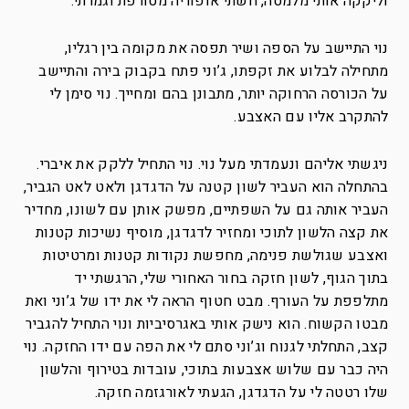
וליקקה אותי מלמטה, חשתי אופוריה מטורפת וגמרתי.
נוי התיישב על הספה ושיר תפסה את מקומה בין רגליו,
מתחילה לבלוע את זקפתו, ג’וני פתח בקבוק בירה והתיישב
על הכורסה הרחוקה יותר, מתבונן בהם ומחייך. נוי סימן לי
להתקרב אליו עם האצבע.
ניגשתי אליהם ונעמדתי מעל נוי. נוי התחיל ללקק את איברי.
בהתחלה הוא העביר לשון קטנה על הדגדגן ולאט לאט הגביר,
העביר אותה גם על השפתיים, מפשק אותן עם לשונו, מחדיר
את קצה הלשון לתוכי ומחזיר לדגדגן, מוסיף נשיכות קטנות
ואצבע שגולשת פנימה, מחפשת נקודות קטנות ומרטיטות
בתוך הגוף, לשון חזקה בחור האחורי שלי, הרגשתי יד
מתלפפת על העורף. מבט חטוף הראה לי את ידו של ג’וני ואת
מבטו הקשוח. הוא נישק אותי באגרסיביות ונוי התחיל להגביר
קצב, התחלתי לגנוח וג’וני סתם לי את הפה עם ידו החזקה. נוי
היה כבר עם שלוש אצבעות בתוכי, עובדות בטירוף והלשון
שלו רטטה לי על הדגדגן, הגעתי לאורגזמה חזקה.