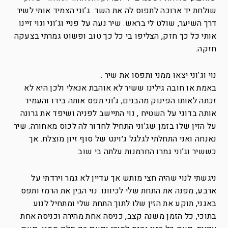
שולחת יד ארוכה לתפוס לה את השד. ג’וני הצמיד אותי לשיר
דרך השיער, שולט לי בראש. שיר נעה על פניי וג’וני ונוי זיינו
אותי כל כך חזק, הצליפו בי כל כך טוב ופשוט גמרתי בצעקה
חזקה.
נוי וג’וני יצאו ממני ותפסו את שיר .
באמת או חובה גילינו ששיר לא אוהבת אנאלי ולכן היא לא
זכתה לאותו הפינוק מהבנים, ג’וני תפס אותה בידו והעמיד
אותה בדוגי על השטיח , נוי התיישב לפניה ושיפד את גרונה
על הזין שלו בזמן שג’וני התחיל לחדור לה לכוס מאחורה. שיר
נאנחה ואני התחלתי לגלגל ג׳וינט של סוף זיון מוצלח. אך
כששיר וג’וני גמרו החרמנות עלתה בי שוב.
ניגשתי לנוי שהיה חצי מותש אך עדיין לא גמר וירדתי על
ארבע, מפנה את התחת שלי לכיוונו. נוי הבין את הרמז ותפס
באגני, תוקע את הזין שלו לתוך התחת שלי ומתחיל לנוע
בתוכי, כל הזמן משנה קצב, כניסה אחת מהירה וכניסה אחת