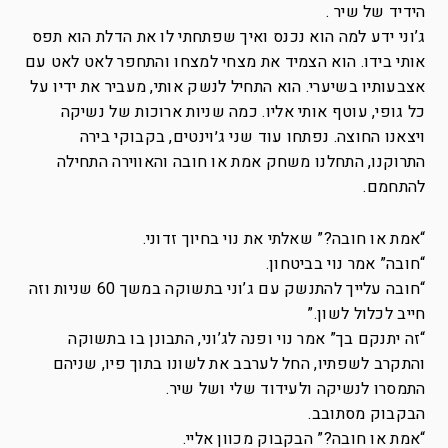
הידיד של שיר .
ג’וני ידע למה הוא נכנס ואיך שפתחתי לו את הדלת הוא תפס
אותי בידו. הוא הצמיד את מצחי למצחו והתחפר לאט לאט עם
אצבעותיו בשיערי. הוא התחיל לנשק אותי, מעביר את ידיו על
כל גופי, עוטף אותי אליו. כמה שניות ארוכות של נשיקה
ויצאנו החוצה. נפתחו עוד שני ג׳וינטים, בקבוקי בירה
התרוקנו, התחלנו משחק אמת או חובה והאווירה התחילה
להתחמם.
“אמת או חובה?” שאלתי את נוי בחיוך זדוני.
“חובה” אמר נוי בביטחון.
“חובה עלייך להתנשק עם ג’וני בתשוקה במשך 60 שניות וזה
חייב לכלול לשון.”
“זה יתנקם בך” אמר נוי ופנה לג’וני, התבונן בו בתשוקה
והתקרב לשפתיו, החל לערבב את לשונו בתוך פיו, שניהם
התמסרו לנשיקה ולעידוד שלי ושל שיר.
הבקבוק מסתובב.
“אמת או חובה?” הבקבוק מכוון אליי.