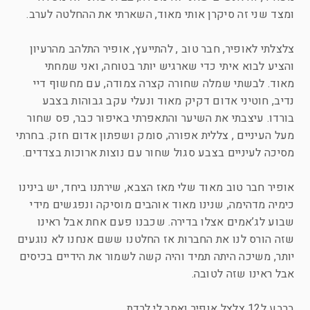
ומצד שני זה סיקרן אותי מאוד, השארתי את ההחלטה לערב.
צלצלתי לאופיר, חבר טוב , להתייעץ, אופיר התלהב מהרעיון
והציע לבוא איתי כדי שארגיש יותר בטוחה, ואני שמחתי
מאוד. לבשתי שמלה שחורה קצרה צמודה, עם מחשוף דיי
נדיב, חוטיני אדום דקיק מאוד ונעלי עקב גבוהות בצבע
בורדו. עיצבתי את השיער והתאפרתי באיפור כבר, פס שחור
מעל העיניים , צללית אפורה, סומק ושפתון אדום חזק. בחרתי
מסיכה לעיניים בצבע סגול שחור עם נוצות ארוכות בצדדים.
אופיר חבר טוב מאוד שלי מאז הצבא, שירתנו ביחד, יש בינינו
כימיה מדהימה, שנינו מאוד אוהבים מוסיקה ונפגשים מידי
שבוע לג’אמים אצלו בדירה. שכבנו פעם אחת אבל ראינו
שזה הורס לנו את החברות אז החלטנו ששם אנחנו לא נוגעים
יותר, משיכה היתה תמיד והיה קשה לשמור את הידיים בכיסים
אבל ראינו שזה לטובה.
ברבע ל12 צלצל אופיר ואמר לי לרדת.