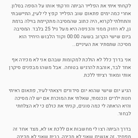
לקחתי איתי את הפלייר הביתה וזרקתי אותו על הספה בסלון.
אחרי כמה ימים פתאום שוב הפלייר קפץ לי לעין, התיישבתי
והתחלתי לקרוא, היה כתוב שהמסיבה מתקיימת בוילה ברמת
גן, לא רחוק ממני והכניסה היא מעל גיל 25 בלבד. המסיבה
ביום שישי הקרוב בשעה 00:00 וקוד הלבוש היחיד הוא
מסיכה שתסתיר את העיניים…
אני בדרך כלל לא הולכת למקומות שבהם אני לא מכירה אף
אחד לבד, אוהבת להרגיש בטוחה.. אבל משהו מבפנים סיקרן
אותי ומאוד רציתי ללכת.
הגיע יום שישי שהוא יום סידורים ויצאתי לעיר, פתאום ראיתי
חנות ילדים ונכנסתי, שאלתי את המוכרת אם יש לה מסיכה
והיא הראתה לי כמה סוגים, קניתי את כולם כי לא הצלחתי
לבחור.
בדרך הביתה רצו לי מחשבות אם ללכת או לא, מצד אחד זה
מפחיד, זה אנשים שאני לא מכירה, בבית שאני לא מכירה