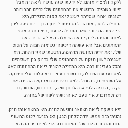
ללקק ולמצוץ אותם, לא ידעתי שזה עושה לי את זה אבל
הייתי בשמיים. הרגשתי את התחתונים שלי נהיים יותר ויותר
רטובים. אחרי שסיימה לענג לי את כפות הרגליים, היא
התחילה לנשק את הרגל מטפסת לכיוון הירך. כשהגיעה לירך
הפנימית, הרגשתי שאני מתחילה לרעוד, היא דחפה אותי
לאחור והרימה לי קצת את השמלה. היא לא הורידה את
התחתונים אבל היא עשתה איכשהו נשימות חמות על הכוס
שלי, זאת היתה תחושה מדהימה, הרגשתי שאני רותחת. היא
העבירה לשון חזקה על התחתונים שלי בדיוק בין השפתיים
והכל בעדינות רבה. היא התחילה להוריד לי את התחתונים לאט
לאט ואז את השמלה, הרגשתי באוויר. היא עלתה עלי ונישקה
על השפתיים, בהתחלה לאט ובעדינות ואז קצת הגבירה את
הקצב, החדירה לפי את הלשון שלה, כמו נחש, התנשקנו
דקות ארוכות, אף פעם לא הרגשתי לשון של בחורה.
היא נישקה לי את הצוואר והגיעה לחזה, היא מחצה אותו חזק,
נהניתי מזה ממש, ירדה לכיוון הבטן ואז הגיעה לכוס החשוף
החם והרטוב מאוד שלי. מאותו רגע אני לא יודעת מה היא