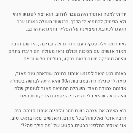
ירדתי למטה ואופיר היה מעבר לרחוב, הוא יצא לפגוש אותי
ולא הפסיק להחמיא לי הדרך, הרגשתי מעולה באותו ערב.
הגענו לכתובת המצויינת על הפלייר וחנינו את הרכב.
זאת היתה וילה ענקית עם גינה גדולה ובריכה , היו שם הרבה
מאוד אנשים עם מסכות וכולם נראו מעולה. הם דיברו בינהם
והיתה מוסיקה ישנה כזאת ברקע, בווליום חלש ונעים.
באותו רגע יצאה לפגוש אותנו בחורה שנראתה טוב מאוד,
נראה לי שגילה היה בסביבות ה30 והיא היתה לבושה בשמלה
אדומה צמודה מאוד. השמלה החמיאה מאוד לטוסיק שלה
והיה נראה שהיא בלי חזייה כי הפטמות היו זקורות מאוד.
היא הציגה את עצמה בשם תמר והזמינה אותנו פנימה. היה
הרבה אוכל ואלכוהול בכל מקום, והאנשים נראו בראש טוב.
אני ואופיר החלפנו מבטים בקטע של “מה הולך פה?!”.