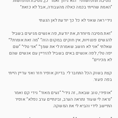
“מסיבת תחפושות?” הוא גיחך ואמר “כן, מסיבת תחפושות”
“האמת שהייתי בכמה כאלה מהעבודה, אבל לא כזאת”
גידי ראה שאני לא כל כך יודעת לאן הגעתי
“זאת מסיבה מיוחדת, את יודעת, פה אנשים מגיעים בשביל
להגשים פנטזיות, אין חוקים במקום הזה” “מה זאת אומרת?”
שאלתי “אני לא חושב שאמרת לי את שמך” “אני טלי” “שם
יפה טלי, לפה אנשים באים בשביל להזדיין עם אנשים שהם
לא מכירים”
קצת בשוק הכל התחבר לי. בדיוק אופיר חזר ואני עדיין הייתי
בפה פעור.
“אופירי, טוב שבאת , זה גידי” “נעים מאוד” גידי קם ואמר
“נראה לי שעוד נתראה הערב, ובינתיים ערב נפלא” אופיר
התיישב לידי והביא לי את המשקה.