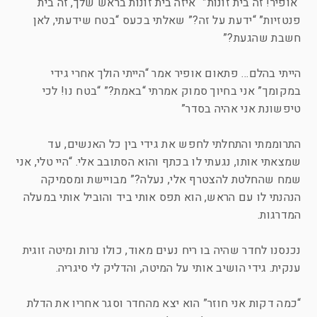
“אופיר! זה בית זונות” “איזה בית זונות בראש שלך, זה בית
פנטזיות” “ידעת על זה?” שאלתי בכעס “בטח שידעתי, לאן
חשבת שהגעת?”
הייתי בהלם… פתאום אופיר אמר “הייתי הולך אחרי גידי
במקומך” אני בחיוך סמוק אמרתי “באמת?” “בטח נו! לכי
טיפשונת אני אהיה בסדר”
התרוממתי והתחלתי לחפש את גידי בין כל האנשים, עד
שמצאתי אותו, נגעתי לו בכתף והוא הסתובב אלי. “היי טלי, אני
שמח שהחלטת להצטרף אלי, נעלה?” מבויישת ומסמיקה
הנהנתי לו עם הראש, הוא תפס אותי ביד והוביל אותי במעלה
המדרגות.
נכנסנו לחדר שהיה בו ריח נעים מאוד, כולו נרות ומיטה זוגית
ענקית. גידי הושיב אותי על המיטה, והדליק לי סיגריה.
“כמה דקות אני חוזר” הוא יצא מהחדר וסגר אחריו את הדלת