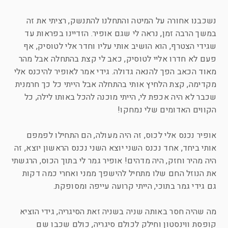
נשכבנו אחורה על המיטה והתחלנו להתנשק, רציתי את זה
במשך הרבה זמן, נראה לי שגם אופיר. הזדיינו בפראות עד
שגידי הצטרף, הוא הושיב אותי עליו וחדר אלי לטוסיק, אף
פעם לא חדרו אליי לטוסיק, כאב לי קצת בהתחלה אבל מהר
מאוד הכאב הפך להנאה גדולה. גידי אמר לאופיר להיכנס אלי
מקדימה, קצת הלחיץ אותי בהתחלה אבל הייתי כל כך חרמנית
שכבר לא היה אכפת לי, הייתי מוכנה להכל באותו לילה, כל
הקווים האדומים שלי נמחקו!
אופיר נכנס אלי לכוס, זה היה מעולה, הם התחילו לפמפם
אותי ביחד, אחד נכנס השני יוצא השני נכנס הראשון יוצא, זה
היה מהיר וחזק, היה מדהים! אופיר גמר לי בתוך הכוס, הרגשתי
את הנוזל החם שלו מתחיל להישפך ממני ואחרי כמה דקות
גם גידי גמר בתוכי, הייתי קרועה עייפה ומסופקת.
מה שהיה חסר באותה שניה בשניה זאת הסיגריה, גידי הוציא
קופסת ווינסטון וחילק לכולם סיגריה, כולם שכבו שם