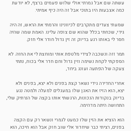
עשתה שם אבל גמרתי אולי שלוש פעמים ברצף, לא יודעת
כמה אצבעות היו בתוכי אבל זה היה כיף אמיתי.
שמעתי צעדים מתקרבים לכיוונינו והרמתי את הראש, זה היה
גידי, שכחתי בכלל שהוא שם צופה עלינו. האמת שמה שהיה
חסר לי באותו רגע בדיוק זה זין גדול חודר אלי חזק.
תמר זזה ונשכבה לצידי מלטפת אותי ומוחצת לי את החזה. לא
הספקתי לקחת נשימה וזין גדול וחם חדר אלי בכוח, נתתי
צעקה של הפתעה ועונג ביחד,
אחרי החדירה גידי נשאר קצת בפנים ולא יצא, בפנים ולא
יצא, הוא הזיז את האגן שלו במעגלים למעלה ולמטה נגע
בדיוק בנקודות הנכונות, הרגשתי אותו בקצה של הנרתיק שלי,
התחושה היתה מדהימה.
הוא הוציא את הזין שלו כמעט לגמרי ונשאר רק עם הקצה
בפנים, רציתי כבר שיחדור אלי שוב חזק אבל הוא חיכה, הוא