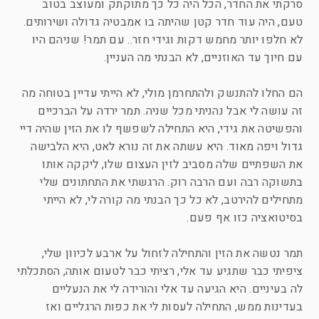
סרקתי את החדר, הכל היה כל כך מתוקתק ומעוצב בטוב
טעם, היה עוד חדר קטן שהיתה בו אמבטיה גדולה ושירותים.
לא חלפו יותר מחמש דקות וגידי חזר.. עם תמר! שניהם היו
עם חיוך עד האוזניים, לא הבנתי מה העניין.
הם החלו להתנשק ולהתחרמן מולי, לא הייתי עדיין בטוחה מה
זה עושה לי אבל נהניתי מכל שניה. תמר ירדה על הברכיים
והפשיטה את גידי, היא התחילה לשפשף לו את הזין שהיה דיי
גדול ויפה מאוד. היא עשתה את זה נורא לאט, היא הלבישה
את השפתיים שלה מסביב לזין העצום שלו, ליקקה אותו
בתשוקה רבה ועם הרבה רוק. הרגשתי את התחתונים שלי
מתחילים להירטב, לא כל כך הבנתי מה קורה לי, לא הייתי
בסיטואציה כזו אף פעם.
תמר נטשה את הזין והתחילה לזחול על ארבע לכיוון שלי,
ציפיתי כבר שתגיע עד אלי, רציתי כבר לטעום אותה, הסתכלתי
לה בעיניים. היא הגיעה עד אלי והורידה לי את הנעליים
בעדינות ממש, התחילה לעסות לי את כפות הרגליים ואז