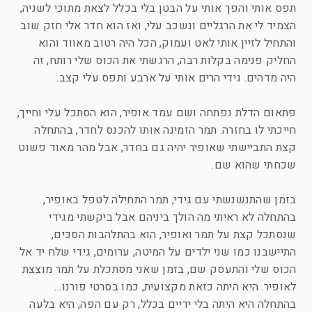
תפס אותי והפך אותי על הבטן בלי בכלל לצאת מתוכי לשניה,
הצמיד לי את הרגליים ונשכב עלי, ואז הוא חדר אלי חזק שוב
והתחיל לזיין אותי לאט ועמוק, הכל היה רטוב מאווד והוא
החליק פנימה בקלות רבה, הרגשתי את הכוס שלי רותח, זה
היה מדהים. גידי הרים אותי על ארבע ותפס עלי קצב.
פתאום הדלת נפתחה ושם עמד אופיר, הוא הסתכל עלי וחייך,
חייכתי לו בחזרה. תמר הזמינה אותו להכנס לחדר, בהתחלה
קצת התביישתי שאופיר יהיה גם בחדר, אבל מהר מאוד פשוט
שכחתי שהוא שם.
בזמן שהתנשנשתי עם גידי, תמר התחילה לטפל באופיר,
בהתחלה לא ראיתי מה הולך ביניהם אבל ביקשתי מגידי
שנסתכל קצת על תמר ואופיר, הוא בהתלהבות הסכים,
התיישבנו כמו שני ילדים על המיטה, ערומים, גידי שלח יד אל
הכוס שלי והתעסק שם, בזמן שאני מסתכלת על תמר מוצצת
לאופיר. היא היתה כזאת מקצועית, כמו בסרטי פורנו…
בהתחלה היא היתה בלי ידיים בכלל, רק עם הפה, היא בלעה